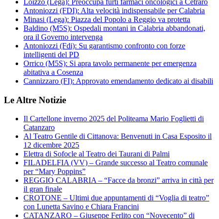
Loizzo (Lega): Preoccupa furti farmaci oncologici a Cetraro
Antoniozzi (FDI): Alta velocità indispensabile per Calabria
Minasi (Lega): Piazza del Popolo a Reggio va protetta
Baldino (M5S): Ospedali montani in Calabria abbandonati,
ora il Governo intervenga
Antoniozzi (Fdi): Su garantismo confronto con forze
intelligenti del PD
Orrico (M5S): Si apra tavolo permanente per emergenza
abitativa a Cosenza
Cannizzaro (FI): Approvato emendamento dedicato ai disabili
Le Altre Notizie
Il Cartellone inverno 2025 del Politeama Mario Foglietti di
Catanzaro
Al Teatro Gentile di Cittanova: Benvenuti in Casa Esposito il
12 dicembre 2025
Elettra di Sofocle al Teatro dei Taurani di Palmi
FILADELFIA (VV) – Grande successo al Teatro comunale
per “Mary Poppins”
REGGIO CALABRIA – “Facce da bronzi” arriva in città per
il gran finale
CROTONE – Ultimi due appuntamenti di “Voglia di teatro”
con Lunetta Savino e Chiara Francini
CATANZARO – Giuseppe Ferlito con “Novecento” di