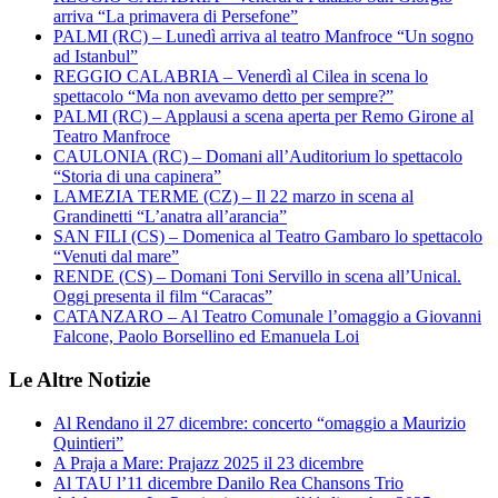
arriva “La primavera di Persefone”
PALMI (RC) – Lunedì arriva al teatro Manfroce “Un sogno
ad Istanbul”
REGGIO CALABRIA – Venerdì al Cilea in scena lo
spettacolo “Ma non avevamo detto per sempre?”
PALMI (RC) – Applausi a scena aperta per Remo Girone al
Teatro Manfroce
CAULONIA (RC) – Domani all’Auditorium lo spettacolo
“Storia di una capinera”
LAMEZIA TERME (CZ) – Il 22 marzo in scena al
Grandinetti “L’anatra all’arancia”
SAN FILI (CS) – Domenica al Teatro Gambaro lo spettacolo
“Venuti dal mare”
RENDE (CS) – Domani Toni Servillo in scena all’Unical.
Oggi presenta il film “Caracas”
CATANZARO – Al Teatro Comunale l’omaggio a Giovanni
Falcone, Paolo Borsellino ed Emanuela Loi
Le Altre Notizie
Al Rendano il 27 dicembre: concerto “omaggio a Maurizio
Quintieri”
A Praja a Mare: Prajazz 2025 il 23 dicembre
Al TAU l’11 dicembre Danilo Rea Chansons Trio