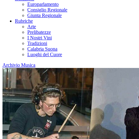
Europarlamento
Consiglio Regionale
Giunta Regionale
Rubriche
Arte
Prelibatezze
I Nostri Vini
Tradizioni
Calabria Suona
Luoghi del Cuore
Archivio Musica