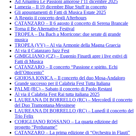
Ad Amantea Le Passioni amorose l’11 dicembre 2025
Lamezia – Il 19 dicembre Blue Stuff in concerto
Gli appuntamenti di Fatti di Musica Estate 2025
A Reggio il concerto degli Afterhours
CATANZARO – Il 6 agosto il concerto di Serena Brancale
Torna il Be Alternative Festival
TROPEA – Da Bach a Morricone: due serate di grande
musica
TROPEA (VV) – Al via Armonie della Magna Graecia
Al via il Catanzaro Jazz Fest
GIMIGLIANO (CZ) – Eugenio Finardi apre i live estivi di
Fatti di Musica
CATANZARO – Il concerto “Passione e spirito. Echi
dell’Ottocento”
GIOIOSA IONICA – Il concerto del duo Mosa-Andaloro
Grande successo per il Calabria Fest Tutta Italiana
PALMI (RC) – Sabato il concerto di Paolo Restani
Al via il Calabria Fest Rai tutta italiana 2025
LAUREANA DI BORRELLO (RC) – Mercoledì il concerto
del Duo Tramontana-Messinese
LAUREANA DI BORRELLO (RC) – Lunedì il concerto del
Trio Felix
CORIGLIANO ROSSANO – La quarta edizione del
progetto “Perduname”
CATANZARO – La prima edizione di “Orchestra in Flauti”