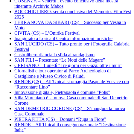
COSENZA – Venerdì l’evento conclusivo della mostra
itinerante Archivio Mabos
BOCCHIGLIERO: serata conclusiva del Memories Film Fest
2025
TERRANOVA DA SIBARI (CS) – Successo per Vespa in
Moto
CIVITA (CS) – L’Onirika Festival
Inaugurato a Lorica il Centro informazioni turistiche
SAN LUCIDO (CS) – Tutto pronto per i Fotografia Calabria
Festival
Castrolibero rilancia la sfida al randagismo
SAN FILI – Presentate “Le Notti delle Magare”
CERISANO – Lunedì “Tre giorni per Gaza: oltre i muri”
Giornalisti e tour operator al Parco Archeologico di
Castiglione e Museo Civico di Paludi
RENDE (CS) – All’Unical si omaggia Pasquale Versace con
“Raccontare Lino”
Innovazione digitale, Pietrapaola è comune “Polis”
Villa Marchianò è la nuova Casa comunale di San Demetrio
Corone
SAN DEMETRIO CORONE (CS) – S’inaugura la nuova
Casa Comunale
PIETRAFITTA (CS) – Domani “Ruga in Fiore”
RENDE – All’Unical il convegno nazionale “Destinazione
Italia”