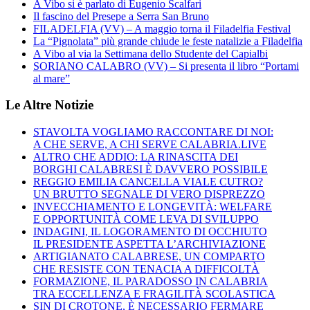
A Vibo si è parlato di Eugenio Scalfari
Il fascino del Presepe a Serra San Bruno
FILADELFIA (VV) – A maggio torna il Filadelfia Festival
La “Pignolata” più grande chiude le feste natalizie a Filadelfia
A Vibo al via la Settimana dello Studente del Capialbi
SORIANO CALABRO (VV) – Si presenta il libro “Portami
al mare”
Le Altre Notizie
STAVOLTA VOGLIAMO RACCONTARE DI NOI:
A CHE SERVE, A CHI SERVE CALABRIA.LIVE
ALTRO CHE ADDIO: LA RINASCITA DEI
BORGHI CALABRESI È DAVVERO POSSIBILE
REGGIO EMILIA CANCELLA VIALE CUTRO?
UN BRUTTO SEGNALE DI VERO DISPREZZO
INVECCHIAMENTO E LONGEVITÀ: WELFARE
E OPPORTUNITÀ COME LEVA DI SVILUPPO
INDAGINI, IL LOGORAMENTO DI OCCHIUTO
IL PRESIDENTE ASPETTA L’ARCHIVIAZIONE
ARTIGIANATO CALABRESE, UN COMPARTO
CHE RESISTE CON TENACIA A DIFFICOLTÀ
FORMAZIONE, IL PARADOSSO IN CALABRIA
TRA ECCELLENZA E FRAGILITÀ SCOLASTICA
SIN DI CROTONE, È NECESSARIO FERMARE