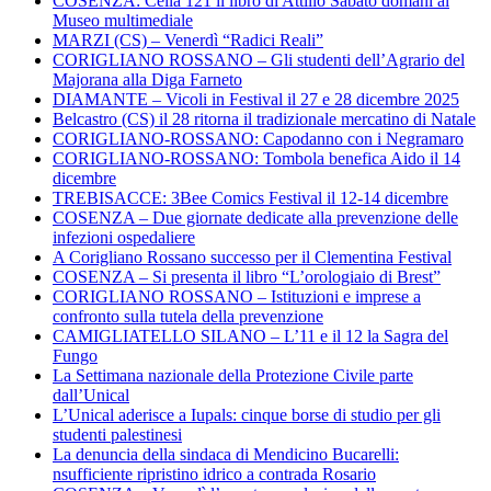
COSENZA: Cella 121 il libro di Attilio Sabato domani al
Museo multimediale
MARZI (CS) – Venerdì “Radici Reali”
CORIGLIANO ROSSANO – Gli studenti dell’Agrario del
Majorana alla Diga Farneto
DIAMANTE – Vicoli in Festival il 27 e 28 dicembre 2025
Belcastro (CS) il 28 ritorna il tradizionale mercatino di Natale
CORIGLIANO-ROSSANO: Capodanno con i Negramaro
CORIGLIANO-ROSSANO: Tombola benefica Aido il 14
dicembre
TREBISACCE: 3Bee Comics Festival il 12-14 dicembre
COSENZA – Due giornate dedicate alla prevenzione delle
infezioni ospedaliere
A Corigliano Rossano successo per il Clementina Festival
COSENZA – Si presenta il libro “L’orologiaio di Brest”
CORIGLIANO ROSSANO – Istituzioni e imprese a
confronto sulla tutela della prevenzione
CAMIGLIATELLO SILANO – L’11 e il 12 la Sagra del
Fungo
La Settimana nazionale della Protezione Civile parte
dall’Unical
L’Unical aderisce a Iupals: cinque borse di studio per gli
studenti palestinesi
La denuncia della sindaca di Mendicino Bucarelli:
nsufficiente ripristino idrico a contrada Rosario