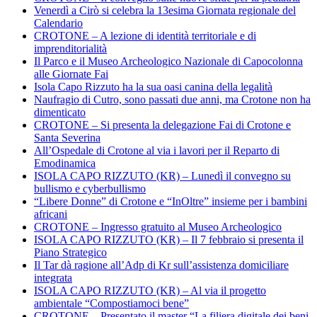
Venerdì a Cirò si celebra la 13esima Giornata regionale del
Calendario
CROTONE – A lezione di identità territoriale e di
imprenditorialità
Il Parco e il Museo Archeologico Nazionale di Capocolonna
alle Giornate Fai
Isola Capo Rizzuto ha la sua oasi canina della legalità
Naufragio di Cutro, sono passati due anni, ma Crotone non ha
dimenticato
CROTONE – Si presenta la delegazione Fai di Crotone e
Santa Severina
All’Ospedale di Crotone al via i lavori per il Reparto di
Emodinamica
ISOLA CAPO RIZZUTO (KR) – Lunedì il convegno su
bullismo e cyberbullismo
“Libere Donne” di Crotone e “InOltre” insieme per i bambini
africani
CROTONE – Ingresso gratuito al Museo Archeologico
ISOLA CAPO RIZZUTO (KR) – Il 7 febbraio si presenta il
Piano Strategico
Il Tar dà ragione all’Adp di Kr sull’assistenza domiciliare
integrata
ISOLA CAPO RIZZUTO (KR) – Al via il progetto
ambientale “Compostiamoci bene”
CROTONE – Presentato il master “La filiera digitale dei beni