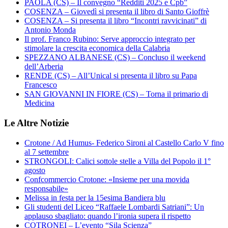
PAOLA (CS) – Il convegno “Redditi 2025 e Cpb”
COSENZA – Giovedì si presenta il libro di Santo Gioffrè
COSENZA – Si presenta il libro “Incontri ravvicinati” di
Antonio Monda
Il prof. Franco Rubino: Serve approccio integrato per
stimolare la crescita economica della Calabria
SPEZZANO ALBANESE (CS) – Concluso il weekend
dell’Arberia
RENDE (CS) – All’Unical si presenta il libro su Papa
Francesco
SAN GIOVANNI IN FIORE (CS) – Torna il primario di
Medicina
Le Altre Notizie
Crotone / Ad Humus- Federico Sironi al Castello Carlo V fino
al 7 settembre
STRONGOLI: Calici sottole stelle a Villa del Popolo il 1°
agosto
Confcommercio Crotone: «Insieme per una movida
responsabile»
Melissa in festa per la 15esima Bandiera blu
Gli studenti del Liceo “Raffaele Lombardi Satriani”: Un
applauso sbagliato: quando l’ironia supera il rispetto
COTRONEI – L’evento “Sila Scienza”