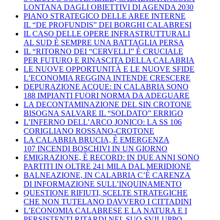
LONTANA DAGLI OBIETTIVI DI AGENDA 2030
PIANO STRATEGICO DELLE AREE INTERNE
IL “DE PROFUNDIS” DEI BORGHI CALABRESI
IL CASO DELLE OPERE INFRASTRUTTURALI
AL SUD È SEMPRE UNA BATTAGLIA PERSA
IL “RITORNO DEI “CERVELLI” È CRUCIALE
PER FUTURO E RINASCITA DELLA CALABRIA
LE NUOVE OPPORTUNITÀ E LE NUOVE SFIDE
L’ECONOMIA REGGINA INTENDE CRESCERE
DEPURAZIONE ACQUE: IN CALABRIA SONO
188 IMPIANTI FUORI NORMA DA ADEGUARE
LA DECONTAMINAZIONE DEL SIN CROTONE
BISOGNA SALVARE IL “SOLDATO” ERRIGO
L’INFERNO DELL’ARCO JONICO: LA SS 106
CORIGLIANO ROSSANO-CROTONE
LA CALABRIA BRUCIA, È EMERGENZA
107 INCENDI BOSCHIVI IN UN GIORNO
EMIGRAZIONE, È RECORD: IN DUE ANNI SONO
PARTITI IN OLTRE 241 MILA DAL MERIDIONE
BALNEAZIONE, IN CALABRIA C’È CARENZA
DI INFORMAZIONE SULL’INQUINAMENTO
QUESTIONE RIFIUTI, SCELTE STRATEGICHE
CHE NON TUTELANO DAVVERO I CITTADINI
L’ECONOMIA CALABRESE E LA NATURA E I
PERSISTENTI RITARDI NEL SUO SVILUPPO