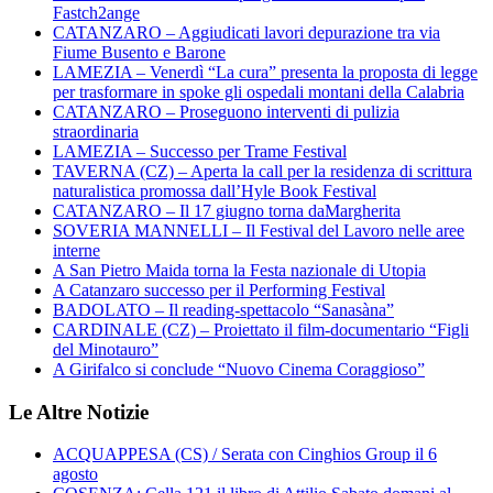
Fastch2ange
CATANZARO – Aggiudicati lavori depurazione tra via
Fiume Busento e Barone
LAMEZIA – Venerdì “La cura” presenta la proposta di legge
per trasformare in spoke gli ospedali montani della Calabria
CATANZARO – Proseguono interventi di pulizia
straordinaria
LAMEZIA – Successo per Trame Festival
TAVERNA (CZ) – Aperta la call per la residenza di scrittura
naturalistica promossa dall’Hyle Book Festival
CATANZARO – Il 17 giugno torna daMargherita
SOVERIA MANNELLI – Il Festival del Lavoro nelle aree
interne
A San Pietro Maida torna la Festa nazionale di Utopia
A Catanzaro successo per il Performing Festival
BADOLATO – Il reading-spettacolo “Sanasàna”
CARDINALE (CZ) – Proiettato il film-documentario “Figli
del Minotauro”
A Girifalco si conclude “Nuovo Cinema Coraggioso”
Le Altre Notizie
ACQUAPPESA (CS) / Serata con Cinghios Group il 6
agosto