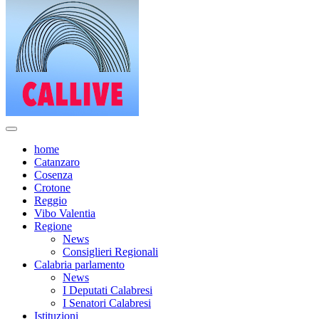
home
Catanzaro
Cosenza
Crotone
Reggio
Vibo Valentia
Regione
News
Consiglieri Regionali
Calabria parlamento
News
I Deputati Calabresi
I Senatori Calabresi
Istituzioni