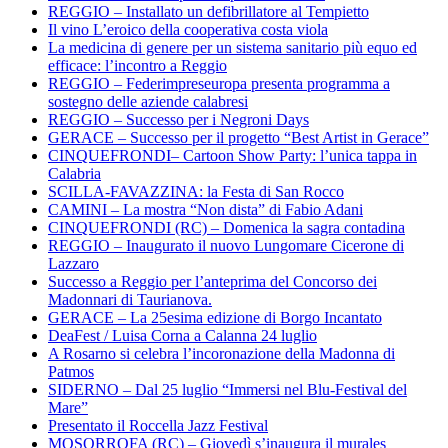
REGGIO – Installato un defibrillatore al Tempietto
Il vino L’eroico della cooperativa costa viola
La medicina di genere per un sistema sanitario più equo ed
efficace: l’incontro a Reggio
REGGIO – Federimpreseuropa presenta programma a
sostegno delle aziende calabresi
REGGIO – Successo per i Negroni Days
GERACE – Successo per il progetto “Best Artist in Gerace”
CINQUEFRONDI– Cartoon Show Party: l’unica tappa in
Calabria
SCILLA-FAVAZZINA: la Festa di San Rocco
CAMINI – La mostra “Non dista” di Fabio Adani
CINQUEFRONDI (RC) – Domenica la sagra contadina
REGGIO – Inaugurato il nuovo Lungomare Cicerone di
Lazzaro
Successo a Reggio per l’anteprima del Concorso dei
Madonnari di Taurianova.
GERACE – La 25esima edizione di Borgo Incantato
DeaFest / Luisa Corna a Calanna 24 luglio
A Rosarno si celebra l’incoronazione della Madonna di
Patmos
SIDERNO – Dal 25 luglio “Immersi nel Blu-Festival del
Mare”
Presentato il Roccella Jazz Festival
MOSORROFA (RC) – Giovedì s’inaugura il murales