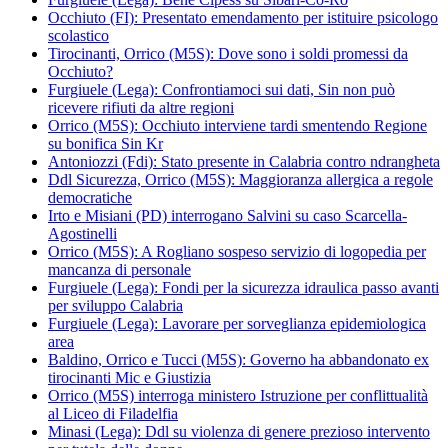
Occhiuto (FI): Presentato emendamento per istituire psicologo
scolastico
Tirocinanti, Orrico (M5S): Dove sono i soldi promessi da
Occhiuto?
Furgiuele (Lega): Confrontiamoci sui dati, Sin non può
ricevere rifiuti da altre regioni
Orrico (M5S): Occhiuto interviene tardi smentendo Regione
su bonifica Sin Kr
Antoniozzi (Fdi): Stato presente in Calabria contro ndrangheta
Ddl Sicurezza, Orrico (M5S): Maggioranza allergica a regole
democratiche
Irto e Misiani (PD) interrogano Salvini su caso Scarcella-
Agostinelli
Orrico (M5S): A Rogliano sospeso servizio di logopedia per
mancanza di personale
Furgiuele (Lega): Fondi per la sicurezza idraulica passo avanti
per sviluppo Calabria
Furgiuele (Lega): Lavorare per sorveglianza epidemiologica
area
Baldino, Orrico e Tucci (M5S): Governo ha abbandonato ex
tirocinanti Mic e Giustizia
Orrico (M5S) interroga ministero Istruzione per conflittualità
al Liceo di Filadelfia
Minasi (Lega): Ddl su violenza di genere prezioso intervento