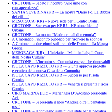
CROTONE – Sabato l’incontro “Alle urne con
consapevolezza”
SANTA SEVERINA (KR) – La mostra “Dario Fo. La Bibbia
dei villani”
MESORACA (KR) – Nuova sede per il Centro Dialisi
CROTONE – Successo per KRIU – KRotone Identità
Urbane
CROTONE – La mostra “Madre: rituali di memoria”
A Umbriatico l’incontro pubblico per risolvere la zoonosi
A Crotone una due giorni sulla rete delle Donne della Magna
Grecia
MESORACA (KR) – L’iniziativa “Made in Italy: Il Cuore
della Nostra Cultura”
CROTONE – L’incontro su Comunità energetiche rinnovabili
ISOLA CAPO RIZZUTO (KR) – Giunta approva progetto
esecutivo della nuova Casa della Comunità
ISOLA CAPO RIZZUTO (KR) – Successo per l’Isola
Comics
ISOLA CAPO RIZZUTO (KR) – Venerdì si presenta l’Isola
Comics
CIRÒ MARINA (KR) – Mariangela D’Agostino presidente
Avis
CROTONE – Si presenta il libro “Andrea oltre il pantalone
rosa”
CROTONE – Il convegno sulle nuove sfide per la pediatria