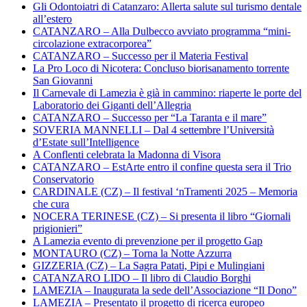
Gli Odontoiatri di Catanzaro: Allerta salute sul turismo dentale
all’estero
CATANZARO – Alla Dulbecco avviato programma “mini-
circolazione extracorporea”
CATANZARO – Successo per il Materia Festival
La Pro Loco di Nicotera: Concluso biorisanamento torrente
San Giovanni
Il Carnevale di Lamezia è già in cammino: riaperte le porte del
Laboratorio dei Giganti dell’Allegria
CATANZARO – Successo per “La Taranta e il mare”
SOVERIA MANNELLI – Dal 4 settembre l’Università
d’Estate sull’Intelligence
A Conflenti celebrata la Madonna di Visora
CATANZARO – EstArte entro il confine questa sera il Trio
Conservatorio
CARDINALE (CZ) – Il festival ‘nTramenti 2025 – Memoria
che cura
NOCERA TERINESE (CZ) – Si presenta il libro “Giornali
prigionieri”
A Lamezia evento di prevenzione per il progetto Gap
MONTAURO (CZ) – Torna la Notte Azzurra
GIZZERIA (CZ) – La Sagra Patati, Pipi e Mulingiani
CATANZARO LIDO – Il libro di Claudio Borghi
LAMEZIA – Inaugurata la sede dell’Associazione “Il Dono”
LAMEZIA – Presentato il progetto di ricerca europeo