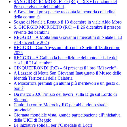
SAN GIORGIO MORGETO (RC) – XXVI edizione del
Presepe vivente dei bambini
A Bovalino il presepe che racconta la memoria contadina
della comunità
Sogno di Natale a Reggio il 13 dicembre in viale Aldo Moro
S. GIORGIO MORGETO (RC) – Il 26 dicembre il presepe
vivente dei bambini
REGGIO – A Motta San Giovanni i mercatini di Natale il 13
e 14 dicembre 2025
REGGIO – Con Abyss un tuffo nello Stretto il 18 dicembre
2025
REGGIO – A Gallico la benedizione dei motociclisti e dei
caschi il 21-dicembre
CINQUEFRONDI (RC) – Si presenta il libro “Mi svelo”
A Lazzaro di Motta San Giovanni Inaugurato il Museo delle
Identità Territoriali della Calabria
A Mosorrofa premiati gli alunni più meritevoli e un gesto di
bontà
Da marzo 2026 l’inizio dei lavori sulla Diga sul Lordo di
Siderno
Caulonia contro Metrocity RC per abbandono strade
provinciali
Giornata mondiale vista, grande partecipazione all’iniziativa
della UICI di Reggio
Le iniziative solidali per l’Ospedale di Locri