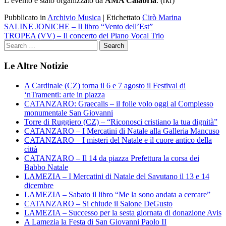
L’evento è stato organizzato da
AMA Calabria
. (rkr)
Pubblicato in
Archivio Musica
|
Etichettato
Cirò Marina
Navigazione
SALINE JONICHE – Il libro “Vento dell’Est”
TROPEA (VV) – Il concerto dei Piano Vocal Trio
articoli
Le Altre Notizie
A Cardinale (CZ) torna il 6 e 7 agosto il Festival di
‘nTramenti: arte in piazza
CATANZARO: Graecalis – il folle volo oggi al Complesso
monumentale San Giovanni
Torre di Ruggiero (CZ) – “Riconosci cristiano la tua dignità”
CATANZARO – I Mercatini di Natale alla Galleria Mancuso
CATANZARO – I misteri del Natale e il cuore antico della
città
CATANZARO – Il 14 da piazza Prefettura la corsa dei
Babbo Natale
LAMEZIA – I Mercatini di Natale del Savutano il 13 e 14
dicembre
LAMEZIA – Sabato il libro “Me la sono andata a cercare”
CATANZARO – Si chiude il Salone DeGusto
LAMEZIA – Successo per la sesta giornata di donazione Avis
A Lamezia la Festa di San Giovanni Paolo II