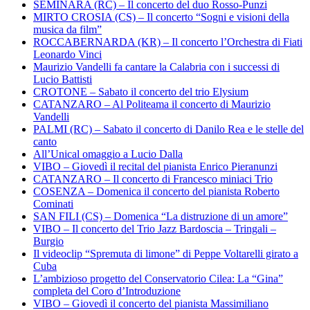
SEMINARA (RC) – Il concerto del duo Rosso-Punzi
MIRTO CROSIA (CS) – Il concerto “Sogni e visioni della
musica da film”
ROCCABERNARDA (KR) – Il concerto l’Orchestra di Fiati
Leonardo Vinci
Maurizio Vandelli fa cantare la Calabria con i successi di
Lucio Battisti
CROTONE – Sabato il concerto del trio Elysium
CATANZARO – Al Politeama il concerto di Maurizio
Vandelli
PALMI (RC) – Sabato il concerto di Danilo Rea e le stelle del
canto
All’Unical omaggio a Lucio Dalla
VIBO – Giovedì il recital del pianista Enrico Pieranunzi
CATANZARO – Il concerto di Francesco miniaci Trio
COSENZA – Domenica il concerto del pianista Roberto
Cominati
SAN FILI (CS) – Domenica “La distruzione di un amore”
VIBO – Il concerto del Trio Jazz Bardoscia – Tringali –
Burgio
Il videoclip “Spremuta di limone” di Peppe Voltarelli girato a
Cuba
L’ambizioso progetto del Conservatorio Cilea: La “Gina”
completa del Coro d’Introduzione
VIBO – Giovedì il concerto del pianista Massimiliano