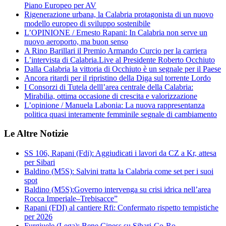
Piano Europeo per AV
Rigenerazione urbana, la Calabria protagonista di un nuovo
modello europeo di sviluppo sostenibile
L’OPINIONE / Ernesto Rapani: In Calabria non serve un
nuovo aeroporto, ma buon senso
A Rino Barillari il Premio Armando Curcio per la carriera
L’intervista di Calabria.Live al Presidente Roberto Occhiuto
Dalla Calabria la vittoria di Occhiuto è un segnale per il Paese
Ancora ritardi per il ripristino della Diga sul torrente Lordo
I Consorzi di Tutela delll’area centrale della Calabria:
Mirabilia, ottima occasione di crescita e valorizzazione
L’opinione / Manuela Labonia: La nuova rappresentanza
politica quasi interamente femminile segnale di cambiamento
Le Altre Notizie
SS 106, Rapani (Fdi): Aggiudicati i lavori da CZ a Kr, attesa
per Sibari
Baldino (M5S): Salvini tratta la Calabria come set per i suoi
spot
Baldino (M5S):Governo intervenga su crisi idrica nell’area
Rocca Imperiale–Trebisacce”
Rapani (FDI) al cantiere Rfi: Confermato rispetto tempistiche
per 2026
Furgiuele (Lega): Bene Cipess su Sibari-Co-Ro