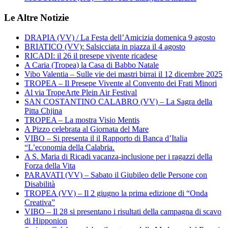
Le Altre Notizie
DRAPIA (VV) / La Festa dell’Amicizia domenica 9 agosto
BRIATICO (VV): Salsicciata in piazza il 4 agosto
RICADI: il 26 il presepe vivente ricadese
A Caria (Tropea) la Casa di Babbo Natale
Vibo Valentia – Sulle vie dei mastri birrai il 12 dicembre 2025
TROPEA – Il Presepe Vivente al Convento dei Frati Minori
Al via TropeArte Plein Air Festival
SAN COSTANTINO CALABRO (VV) – La Sagra della
Pitta Chjina
TROPEA – La mostra Visio Mentis
A Pizzo celebrata al Giornata del Mare
VIBO – Si presenta il il Rapporto di Banca d’Italia
“L’economia della Calabria.
A S. Maria di Ricadi vacanza-inclusione per i ragazzi della
Forza della Vita
PARAVATI (VV) – Sabato il Giubileo delle Persone con
Disabilità
TROPEA (VV) – Il 2 giugno la prima edizione di “Onda
Creativa”
VIBO – Il 28 si presentano i risultati della campagna di scavo
di Hipponion