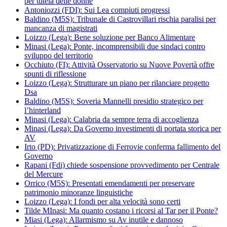
per tutela delle donne
Antoniozzi (FDI): Sui Lea compiuti progressi
Baldino (M5S): Tribunale di Castrovillari rischia paralisi per
mancanza di magistrati
Loizzo (Lega): Bene soluzione per Banco Alimentare
Minasi (Lega): Ponte, incomprensibili due sindaci contro
sviluppo del territorio
Occhiuto (FI): Attività Osservatorio su Nuove Povertà offre
spunti di riflessione
Loizzo (Lega): Strutturare un piano per rilanciare progetto
Dsa
Baldino (M5S): Soveria Mannelli presidio strategico per
l’hinterland
Minasi (Lega): Calabria da sempre terra di accoglienza
Minasi (Lega): Da Governo investimenti di portata storica per
AV
Irto (PD): Privatizzazione di Ferrovie conferma fallimento del
Governo
Rapani (Fdi) chiede sospensione provvedimento per Centrale
del Mercure
Orrico (M5S): Presentati emendamenti per preservare
patrimonio minoranze linguistiche
Loizzo (Lega): I fondi per alta velocità sono certi
Tilde MInasi: Ma quanto costano i ricorsi al Tar per il Ponte?
Miasi (Lega): Allarmismo su Av inutile e dannoso