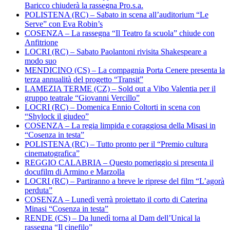
Baricco chiuderà la rassegna Pro.s.a.
POLISTENA (RC) – Sabato in scena all’auditorium “Le
Serve” con Eva Robin’s
COSENZA – La rassegna “Il Teatro fa scuola” chiude con
Anfitrione
LOCRI (RC) – Sabato Paolantoni rivisita Shakespeare a
modo suo
MENDICINO (CS) – La compagnia Porta Cenere presenta la
terza annualità del progetto “Transit”
LAMEZIA TERME (CZ) – Sold out a Vibo Valentia per il
gruppo teatrale “Giovanni Vercillo”
LOCRI (RC) – Domenica Ennio Coltorti in scena con
“Shylock il giudeo”
COSENZA – La regia limpida e coraggiosa della Misasi in
“Cosenza in testa”
POLISTENA (RC) – Tutto pronto per il “Premio cultura
cinematografica”
REGGIO CALABRIA – Questo pomeriggio si presenta il
docufilm di Armino e Marzolla
LOCRI (RC) – Partiranno a breve le riprese del film “L’agorà
perduta”
COSENZA – Lunedì verrà proiettato il corto di Caterina
Minasi “Cosenza in testa”
RENDE (CS) – Da lunedì torna al Dam dell’Unical la
rassegna “Il cinefilo”