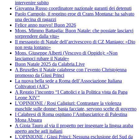
intervenire subito
Giovanna Russo coordinatore nazionale garanti dei detenuti
Paolo Campolo, il reggino eroe di Crans Montana: ha salvato
una decina di ragazzi
Felice anno nuovo! Buon 2026
Mons. Mimmo Battaglia: Buon Natale: che possiate lasciarvi
sorprendere dalla vita»
Il messaggio di Natale dell’arcivescovo di CZ Maniago: «Dio
non resta lontano»
Mons. Giuseppe Alberti (Vescovo di Oppido): «Non
lasciamoci rubare il Natale»
Buon Natale 2025 da Calabria.Live
A Bruxelles il Natale calabrese con l’evento Christojenna
promosso da Giusi Princi
La nuova bella sede a Roma dell’Associazione Italiana
Coltivatori (AIC)
A Reggio l’incontro “I Cattolici e la Politica vista da Papa
Leone XIV”
L’OPINIONE / Rosi Caligiuri: Contrastare la violenza
maschile sulle donne: basta facciate, servono scelte di governo
I Calabresi di Roma ospitano l’Ambasciatrice di Palestina
Mona Abuara
A Gioia Tauro al via il progetto per insegnare la lingua araba
aperto anche agli italiani
L’OPINIONE / Giusi Princi: Nessuna esclusione del Sud da