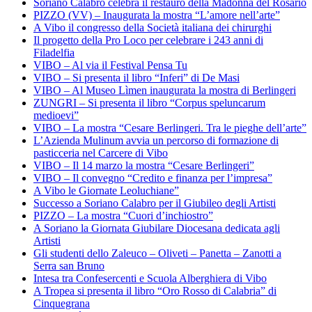
Soriano Calabro celebra il restauro della Madonna del Rosario
PIZZO (VV) – Inaugurata la mostra “L’amore nell’arte”
A Vibo il congresso della Società italiana dei chirurghi
Il progetto della Pro Loco per celebrare i 243 anni di
Filadelfia
VIBO – Al via il Festival Pensa Tu
VIBO – Si presenta il libro “Inferi” di De Masi
VIBO – Al Museo Lìmen inaugurata la mostra di Berlingeri
ZUNGRI – Si presenta il libro “Corpus speluncarum
medioevi”
VIBO – La mostra “Cesare Berlingeri. Tra le pieghe dell’arte”
L’Azienda Mulinum avvia un percorso di formazione di
pasticceria nel Carcere di Vibo
VIBO – Il 14 marzo la mostra “Cesare Berlingeri”
VIBO – Il convegno “Credito e finanza per l’impresa”
A Vibo le Giornate Leoluchiane”
Successo a Soriano Calabro per il Giubileo degli Artisti
PIZZO – La mostra “Cuori d’inchiostro”
A Soriano la Giornata Giubilare Diocesana dedicata agli
Artisti
Gli studenti dello Zaleuco – Oliveti – Panetta – Zanotti a
Serra san Bruno
Intesa tra Confesercenti e Scuola Alberghiera di Vibo
A Tropea si presenta il libro “Oro Rosso di Calabria” di
Cinquegrana