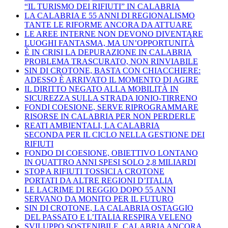
“IL TURISMO DEI RIFIUTI” IN CALABRIA
LA CALABRIA E 55 ANNI DI REGIONALISMO
TANTE LE RIFORME ANCORA DA ATTUARE
LE AREE INTERNE NON DEVONO DIVENTARE
LUOGHI FANTASMA, MA UN’OPPORTUNITÀ
È IN CRISI LA DEPURAZIONE IN CALABRIA
PROBLEMA TRASCURATO, NON RINVIABILE
SIN DI CROTONE, BASTA CON CHIACCHIERE:
ADESSO È ARRIVATO IL MOMENTO DI AGIRE
IL DIRITTO NEGATO ALLA MOBILITÀ IN
SICUREZZA SULLA STRADA IONIO-TIRRENO
FONDI COESIONE, SERVE RIPROGRAMMARE
RISORSE IN CALABRIA PER NON PERDERLE
REATI AMBIENTALI, LA CALABRIA
SECONDA PER IL CICLO NELLA GESTIONE DEI
RIFIUTI
FONDO DI COESIONE, OBIETTIVO LONTANO
IN QUATTRO ANNI SPESI SOLO 2,8 MILIARDI
STOP A RIFIUTI TOSSICI A CROTONE
PORTATI DA ALTRE REGIONI D’ITALIA
LE LACRIME DI REGGIO DOPO 55 ANNI
SERVANO DA MONITO PER IL FUTURO
SIN DI CROTONE, LA CALABRIA OSTAGGIO
DEL PASSATO E L’ITALIA RESPIRA VELENO
SVILUPPO SOSTENIBILE, CALABRIA ANCORA