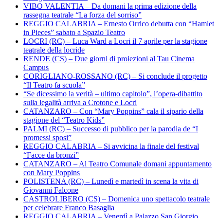
VIBO VALENTIA – Da domani la prima edizione della
rassegna teatrale “La forza del sorriso”
REGGIO CALABRIA – Ernesto Orrico debutta con “Hamlet
in Pieces” sabato a Spazio Teatro
LOCRI (RC) – Luca Ward a Locri il 7 aprile per la stagione
teatrale della locride
RENDE (CS) – Due giorni di proiezioni al Tau Cinema
Campus
CORIGLIANO-ROSSANO (RC) – Si conclude il progetto
“Il Teatro fa scuola”
“Se dicessimo la verità – ultimo capitolo”, l’opera-dibattito
sulla legalità arriva a Crotone e Locri
CATANZARO – Con “Mary Poppins” cala il sipario della
stagione del “Teatro Kids”
PALMI (RC) – Successo di pubblico per la parodia de “I
promessi sposi”
REGGIO CALABRIA – Si avvicina la finale del festival
“Facce da bronzi”
CATANZARO – Al Teatro Comunale domani appuntamento
con Mary Poppins
POLISTENA (RC) – Lunedì e martedì in scena la vita di
Giovanni Falcone
CASTROLIBERO (CS) – Domenica uno spettacolo teatrale
per celebrare Franco Basaglia
REGGIO CALABRIA – Venerdì a Palazzo San Giorgio