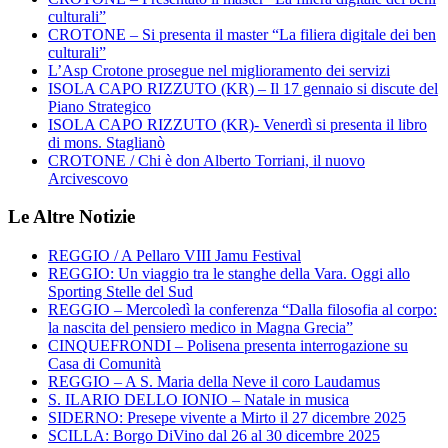
culturali”
CROTONE – Si presenta il master “La filiera digitale dei ben
culturali”
L’Asp Crotone prosegue nel miglioramento dei servizi
ISOLA CAPO RIZZUTO (KR) – Il 17 gennaio si discute del
Piano Strategico
ISOLA CAPO RIZZUTO (KR)- Venerdì si presenta il libro
di mons. Staglianò
CROTONE / Chi è don Alberto Torriani, il nuovo
Arcivescovo
Le Altre Notizie
REGGIO / A Pellaro VIII Jamu Festival
REGGIO: Un viaggio tra le stanghe della Vara. Oggi allo
Sporting Stelle del Sud
REGGIO – Mercoledì la conferenza “Dalla filosofia al corpo:
la nascita del pensiero medico in Magna Grecia”
CINQUEFRONDI – Polisena presenta interrogazione su
Casa di Comunità
REGGIO – A S. Maria della Neve il coro Laudamus
S. ILARIO DELLO IONIO – Natale in musica
SIDERNO: Presepe vivente a Mirto il 27 dicembre 2025
SCILLA: Borgo DiVino dal 26 al 30 dicembre 2025