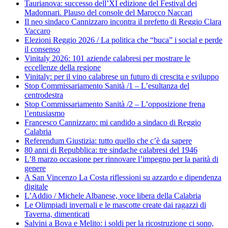
Taurianova: successo dell’XI edizione del Festival dei
Madonnari. Plauso del console del Marocco Naccari
Il neo sindaco Cannizzaro incontra il prefetto di Reggio Clara
Vaccaro
Elezioni Reggio 2026 / La politica che “buca” i social e perde
il consenso
Vinitaly 2026: 101 aziende calabresi per mostrare le
eccellenze della regione
Vinitaly: per il vino calabrese un futuro di crescita e sviluppo
Stop Commissariamento Sanità /1 – L’esultanza del
centrodestra
Stop Commissariamento Sanità /2 – L’opposizione frena
l’entusiasmo
Francesco Cannizzaro: mi candido a sindaco di Reggio
Calabria
Referendum Giustizia: tutto quello che c’è da sapere
80 anni di Repubblica: tre sindache calabresi del 1946
L’8 marzo occasione per rinnovare l’impegno per la parità di
genere
A San Vincenzo La Costa riflessioni su azzardo e dipendenza
digitale
L’Addio / Michele Albanese, voce libera della Calabria
Le Olimpiadi invernali e le mascotte create dai ragazzi di
Taverna, dimenticati
Salvini a Bova e Melito: i soldi per la ricostruzione ci sono,