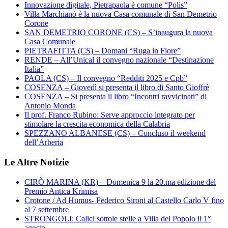
Innovazione digitale, Pietrapaola è comune “Polis”
Villa Marchianò è la nuova Casa comunale di San Demetrio
Corone
SAN DEMETRIO CORONE (CS) – S’inaugura la nuova
Casa Comunale
PIETRAFITTA (CS) – Domani “Ruga in Fiore”
RENDE – All’Unical il convegno nazionale “Destinazione
Italia”
PAOLA (CS) – Il convegno “Redditi 2025 e Cpb”
COSENZA – Giovedì si presenta il libro di Santo Gioffrè
COSENZA – Si presenta il libro “Incontri ravvicinati” di
Antonio Monda
Il prof. Franco Rubino: Serve approccio integrato per
stimolare la crescita economica della Calabria
SPEZZANO ALBANESE (CS) – Concluso il weekend
dell’Arberia
Le Altre Notizie
CIRÒ MARINA (KR) – Domenica 9 la 20.ma edizione del
Premio Antica Krimisa
Crotone / Ad Humus- Federico Sironi al Castello Carlo V fino
al 7 settembre
STRONGOLI: Calici sottole stelle a Villa del Popolo il 1°
agosto