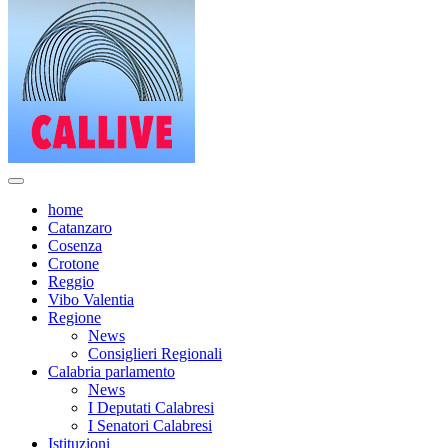
home
Catanzaro
Cosenza
Crotone
Reggio
Vibo Valentia
Regione
News
Consiglieri Regionali
Calabria parlamento
News
I Deputati Calabresi
I Senatori Calabresi
Istituzioni