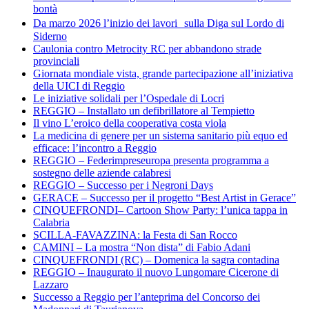
bontà
Da marzo 2026 l’inizio dei lavori sulla Diga sul Lordo di
Siderno
Caulonia contro Metrocity RC per abbandono strade
provinciali
Giornata mondiale vista, grande partecipazione all’iniziativa
della UICI di Reggio
Le iniziative solidali per l’Ospedale di Locri
REGGIO – Installato un defibrillatore al Tempietto
Il vino L’eroico della cooperativa costa viola
La medicina di genere per un sistema sanitario più equo ed
efficace: l’incontro a Reggio
REGGIO – Federimpreseuropa presenta programma a
sostegno delle aziende calabresi
REGGIO – Successo per i Negroni Days
GERACE – Successo per il progetto “Best Artist in Gerace”
CINQUEFRONDI– Cartoon Show Party: l’unica tappa in
Calabria
SCILLA-FAVAZZINA: la Festa di San Rocco
CAMINI – La mostra “Non dista” di Fabio Adani
CINQUEFRONDI (RC) – Domenica la sagra contadina
REGGIO – Inaugurato il nuovo Lungomare Cicerone di
Lazzaro
Successo a Reggio per l’anteprima del Concorso dei