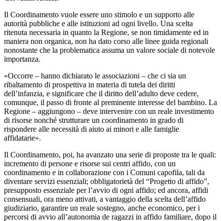
Il Coordinamento vuole essere uno stimolo e un supporto alle
autorità pubbliche e alle istituzioni ad ogni livello. Una scelta
ritenuta necessaria in quanto la Regione, se non timidamente ed in
maniera non organica, non ha dato corso alle linee guida regionali
nonostante che la problematica assuma un valore sociale di notevole
importanza.
«Occorre – hanno dichiarato le associazioni – che ci sia un
ribaltamento di prospettiva in materia di tutela dei diritti
dell’infanzia, e significare che il diritto dell’adulto deve cedere,
comunque, il passo di fronte al preminente interesse del bambino. La
Regione – aggiungono – deve intervenire con un reale investimento
di risorse nonché strutturare un coordinamento in grado di
rispondere alle necessità di aiuto ai minori e alle famiglie
affidatarie».
Il Coordinamento, poi, ha avanzato una serie di proposte tra le quali:
incremento di persone e risorse sui centri affido, con un
coordinamento e in collaborazione con i Comuni capofila, tali da
diventare servizi essenziali; obbligatorietà del “Progetto di affido”,
presupposto essenziale per l’avvio di ogni affido; ed ancora, affidi
consensuali, ora meno attivati, a vantaggio della scelta dell’affido
giudiziario, garantire un reale sostegno, anche economico, per i
percorsi di avvio all’autonomia de ragazzi in affido familiare, dopo il