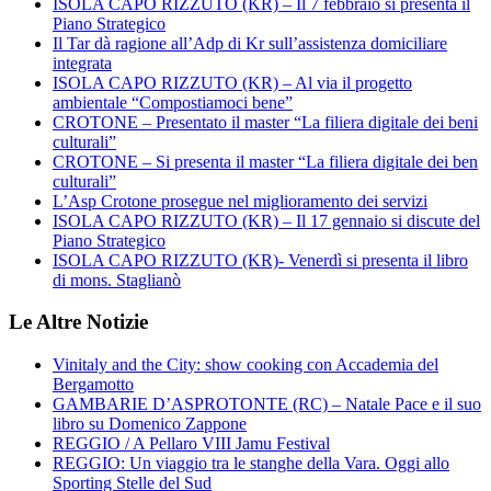
ISOLA CAPO RIZZUTO (KR) – Il 7 febbraio si presenta il
Piano Strategico
Il Tar dà ragione all’Adp di Kr sull’assistenza domiciliare
integrata
ISOLA CAPO RIZZUTO (KR) – Al via il progetto
ambientale “Compostiamoci bene”
CROTONE – Presentato il master “La filiera digitale dei beni
culturali”
CROTONE – Si presenta il master “La filiera digitale dei ben
culturali”
L’Asp Crotone prosegue nel miglioramento dei servizi
ISOLA CAPO RIZZUTO (KR) – Il 17 gennaio si discute del
Piano Strategico
ISOLA CAPO RIZZUTO (KR)- Venerdì si presenta il libro
di mons. Staglianò
Le Altre Notizie
Vinitaly and the City: show cooking con Accademia del
Bergamotto
GAMBARIE D’ASPROTONTE (RC) – Natale Pace e il suo
libro su Domenico Zappone
REGGIO / A Pellaro VIII Jamu Festival
REGGIO: Un viaggio tra le stanghe della Vara. Oggi allo
Sporting Stelle del Sud