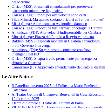
del Mercure
Orrico (M5S): Presentati emendamenti per preservare
patrimonio minoranze linguistiche
Loizzo (Lega): I fondi per alta velocità sono certi
Tilde MInasi: Ma quanto costano i ricorsi al Tar per il Ponte?
Miasi (Lega): Allarmismo su Av inutile e dannoso
Loizzo (Lega): Preoccupa furti farmaci oncologici a Cetraro
Antoniozzi (FDI): Alta velocità indispensabile per Calabria
Minasi (Lega): Piazza del Popolo a Reggio va protetta
Baldino (M5S): Ospedali montani in Calabria abbandonati,
ora il Governo intervenga
Antoniozzi (Fdi): Su garantismo confronto con forze
intelligenti del PD
Orrico (M5S): Si apra tavolo permanente per emergenza
abitativa a Cosenza
Cannizzaro (FI): Approvato emendamento dedicato ai disabili
Le Altre Notizie
Il Cartellone inverno 2025 del Politeama Mario Foglietti di
Catanzaro
Al Teatro Gentile di Cittanova: Benvenuti in Casa Esposito il
12 dicembre 2025
Elettra di Sofocle al Teatro dei Taurani di Palmi
FILADELFIA (VV) – Grande successo al Teatro comunale