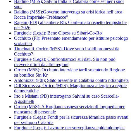
Baldino (M5S): Salvini tratta la Calabria come set per i suoi
spot
Baldino (M5S):Governo intervenga su crisi idrica nell’area
Rocca Imperiale–Trebisacce”
Rapani (FDI) al cantiere Rfi: Confermato rispetto tempistiche
per 2026
Furgiuele (Lega): Bene Cipess su Sibari-Co-Ro
Occhiuto (FI): Presentato emendamento per istituire psicologo
scolastico
Tirocinanti, Orrico (M5S): Dove sono i soldi promessi da
Occhiuto?
Furgiuele (Lega): Confrontiamoci sui dati, Sin non può
ricevere rifiuti da altre regioni
Orrico (M5S): Occhiuto interviene tardi smentendo Regione
su bonifica Sin Kr
Antoniozzi (Fdi): Stato presente in Calabria contro ndrangheta
Ddl Sicurezza, Orrico (M5S): Maggioranza allergica a regole
democratiche
Irto e Misiani (PD) interrogano Salvini su caso Scarcella-
Agostinelli
Orrico (M5S): A Rogliano sospeso servizio di logopedia per
mancanza di personale
Furgiuele (Lega): Fondi per la sicurezza idraulica passo avanti
per sviluppo Calabria
Furgiuele (Lega): Lavorare per sorveglianza epidemiologica