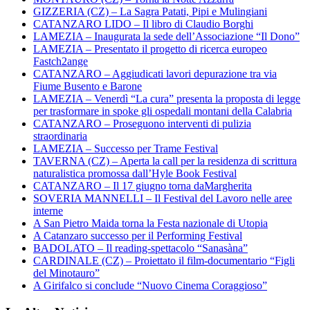
GIZZERIA (CZ) – La Sagra Patati, Pipi e Mulingiani
CATANZARO LIDO – Il libro di Claudio Borghi
LAMEZIA – Inaugurata la sede dell’Associazione “Il Dono”
LAMEZIA – Presentato il progetto di ricerca europeo
Fastch2ange
CATANZARO – Aggiudicati lavori depurazione tra via
Fiume Busento e Barone
LAMEZIA – Venerdì “La cura” presenta la proposta di legge
per trasformare in spoke gli ospedali montani della Calabria
CATANZARO – Proseguono interventi di pulizia
straordinaria
LAMEZIA – Successo per Trame Festival
TAVERNA (CZ) – Aperta la call per la residenza di scrittura
naturalistica promossa dall’Hyle Book Festival
CATANZARO – Il 17 giugno torna daMargherita
SOVERIA MANNELLI – Il Festival del Lavoro nelle aree
interne
A San Pietro Maida torna la Festa nazionale di Utopia
A Catanzaro successo per il Performing Festival
BADOLATO – Il reading-spettacolo “Sanasàna”
CARDINALE (CZ) – Proiettato il film-documentario “Figli
del Minotauro”
A Girifalco si conclude “Nuovo Cinema Coraggioso”