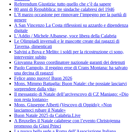
Referendum Giustizia: tutto quello che c’è da sapere
80 anni di Repubblica: tre sindache calabresi del 1946
L’8 marzo occasione per rinnovare l’impegno per la parità di
genere
A San Vincenzo La Costa riflessioni su azzardo e dipendenza
digitale
L’Addio / Michele Albanese, voce libera della Calabria
Le Olimpiadi invernali e le mascotte create dai ragazzi di
Taverna, dimenticati
Salvini a Bova e Melito: i soldi per la ricostruzione ci sono,
intervenire subito
Giovanna Russo coordinatore nazionale garanti dei detenuti
Paolo Campolo, il reggino eroe di Crans Montana: ha salvato
una decina di ragazzi
Felice anno nuovo! Buon 2026
Mons. Mimmo Battaglia: Buon Natale: che possiate lasciarvi
sorprendere dalla vita»
Il messaggio di Natale dell’arcivescovo di CZ Maniago: «Dio
non resta lontano»
Mons. Giuseppe Alberti (Vescovo di Oppido): «Non
lasciamoci rubare il Natale»
Buon Natale 2025 da Calabria.Live
A Bruxelles il Natale calabrese con l’evento Christojenna
promosso da Giusi Princi
La nuova bella sede a Roma dell’Associazione Italiana