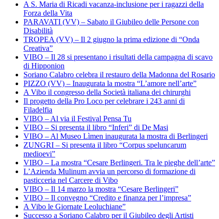
A S. Maria di Ricadi vacanza-inclusione per i ragazzi della
Forza della Vita
PARAVATI (VV) – Sabato il Giubileo delle Persone con
Disabilità
TROPEA (VV) – Il 2 giugno la prima edizione di “Onda
Creativa”
VIBO – Il 28 si presentano i risultati della campagna di scavo
di Hipponion
Soriano Calabro celebra il restauro della Madonna del Rosario
PIZZO (VV) – Inaugurata la mostra “L’amore nell’arte”
A Vibo il congresso della Società italiana dei chirurghi
Il progetto della Pro Loco per celebrare i 243 anni di
Filadelfia
VIBO – Al via il Festival Pensa Tu
VIBO – Si presenta il libro “Inferi” di De Masi
VIBO – Al Museo Lìmen inaugurata la mostra di Berlingeri
ZUNGRI – Si presenta il libro “Corpus speluncarum
medioevi”
VIBO – La mostra “Cesare Berlingeri. Tra le pieghe dell’arte”
L’Azienda Mulinum avvia un percorso di formazione di
pasticceria nel Carcere di Vibo
VIBO – Il 14 marzo la mostra “Cesare Berlingeri”
VIBO – Il convegno “Credito e finanza per l’impresa”
A Vibo le Giornate Leoluchiane”
Successo a Soriano Calabro per il Giubileo degli Artisti