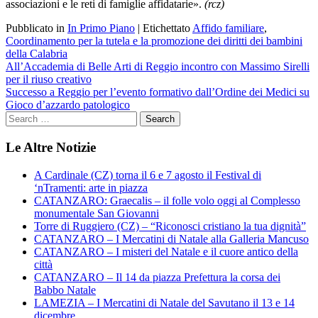
associazioni e le reti di famiglie affidatarie».
(rcz)
Pubblicato in
In Primo Piano
|
Etichettato
Affido familiare
,
Coordinamento per la tutela e la promozione dei diritti dei bambini
della Calabria
Navigazione
All’Accademia di Belle Arti di Reggio incontro con Massimo Sirelli
per il riuso creativo
articoli
Successo a Reggio per l’evento formativo dall’Ordine dei Medici su
Gioco d’azzardo patologico
Le Altre Notizie
A Cardinale (CZ) torna il 6 e 7 agosto il Festival di
‘nTramenti: arte in piazza
CATANZARO: Graecalis – il folle volo oggi al Complesso
monumentale San Giovanni
Torre di Ruggiero (CZ) – “Riconosci cristiano la tua dignità”
CATANZARO – I Mercatini di Natale alla Galleria Mancuso
CATANZARO – I misteri del Natale e il cuore antico della
città
CATANZARO – Il 14 da piazza Prefettura la corsa dei
Babbo Natale
LAMEZIA – I Mercatini di Natale del Savutano il 13 e 14
dicembre