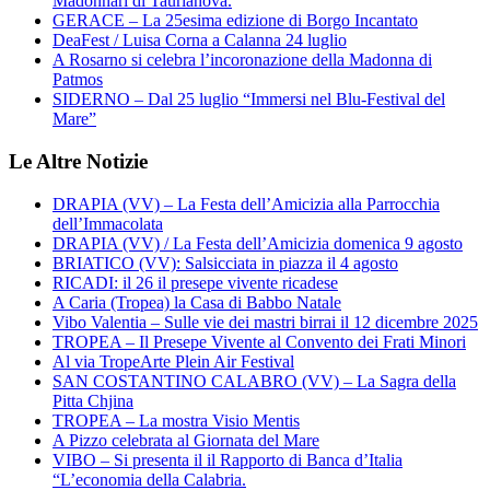
Madonnari di Taurianova.
GERACE – La 25esima edizione di Borgo Incantato
DeaFest / Luisa Corna a Calanna 24 luglio
A Rosarno si celebra l’incoronazione della Madonna di
Patmos
SIDERNO – Dal 25 luglio “Immersi nel Blu-Festival del
Mare”
Le Altre Notizie
DRAPIA (VV) – La Festa dell’Amicizia alla Parrocchia
dell’Immacolata
DRAPIA (VV) / La Festa dell’Amicizia domenica 9 agosto
BRIATICO (VV): Salsicciata in piazza il 4 agosto
RICADI: il 26 il presepe vivente ricadese
A Caria (Tropea) la Casa di Babbo Natale
Vibo Valentia – Sulle vie dei mastri birrai il 12 dicembre 2025
TROPEA – Il Presepe Vivente al Convento dei Frati Minori
Al via TropeArte Plein Air Festival
SAN COSTANTINO CALABRO (VV) – La Sagra della
Pitta Chjina
TROPEA – La mostra Visio Mentis
A Pizzo celebrata al Giornata del Mare
VIBO – Si presenta il il Rapporto di Banca d’Italia
“L’economia della Calabria.