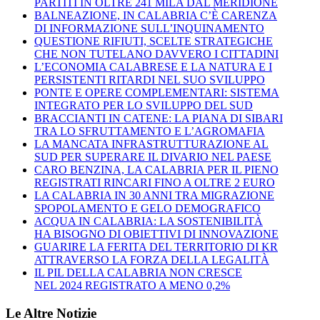
PARTITI IN OLTRE 241 MILA DAL MERIDIONE
BALNEAZIONE, IN CALABRIA C’È CARENZA
DI INFORMAZIONE SULL’INQUINAMENTO
QUESTIONE RIFIUTI, SCELTE STRATEGICHE
CHE NON TUTELANO DAVVERO I CITTADINI
L’ECONOMIA CALABRESE E LA NATURA E I
PERSISTENTI RITARDI NEL SUO SVILUPPO
PONTE E OPERE COMPLEMENTARI: SISTEMA
INTEGRATO PER LO SVILUPPO DEL SUD
BRACCIANTI IN CATENE: LA PIANA DI SIBARI
TRA LO SFRUTTAMENTO E L’AGROMAFIA
LA MANCATA INFRASTRUTTURAZIONE AL
SUD PER SUPERARE IL DIVARIO NEL PAESE
CARO BENZINA, LA CALABRIA PER IL PIENO
REGISTRATI RINCARI FINO A OLTRE 2 EURO
LA CALABRIA IN 30 ANNI TRA MIGRAZIONE
SPOPOLAMENTO E GELO DEMOGRAFICO
ACQUA IN CALABRIA: LA SOSTENIBILITÀ
HA BISOGNO DI OBIETTIVI DI INNOVAZIONE
GUARIRE LA FERITA DEL TERRITORIO DI KR
ATTRAVERSO LA FORZA DELLA LEGALITÀ
IL PIL DELLA CALABRIA NON CRESCE
NEL 2024 REGISTRATO A MENO 0,2%
Le Altre Notizie