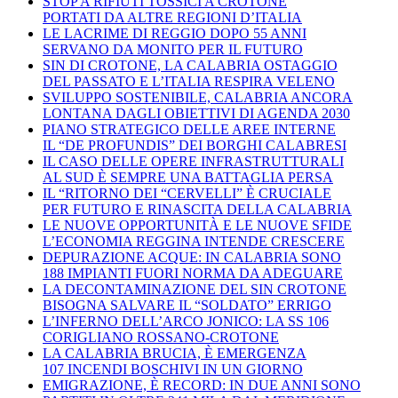
STOP A RIFIUTI TOSSICI A CROTONE
PORTATI DA ALTRE REGIONI D’ITALIA
LE LACRIME DI REGGIO DOPO 55 ANNI
SERVANO DA MONITO PER IL FUTURO
SIN DI CROTONE, LA CALABRIA OSTAGGIO
DEL PASSATO E L’ITALIA RESPIRA VELENO
SVILUPPO SOSTENIBILE, CALABRIA ANCORA
LONTANA DAGLI OBIETTIVI DI AGENDA 2030
PIANO STRATEGICO DELLE AREE INTERNE
IL “DE PROFUNDIS” DEI BORGHI CALABRESI
IL CASO DELLE OPERE INFRASTRUTTURALI
AL SUD È SEMPRE UNA BATTAGLIA PERSA
IL “RITORNO DEI “CERVELLI” È CRUCIALE
PER FUTURO E RINASCITA DELLA CALABRIA
LE NUOVE OPPORTUNITÀ E LE NUOVE SFIDE
L’ECONOMIA REGGINA INTENDE CRESCERE
DEPURAZIONE ACQUE: IN CALABRIA SONO
188 IMPIANTI FUORI NORMA DA ADEGUARE
LA DECONTAMINAZIONE DEL SIN CROTONE
BISOGNA SALVARE IL “SOLDATO” ERRIGO
L’INFERNO DELL’ARCO JONICO: LA SS 106
CORIGLIANO ROSSANO-CROTONE
LA CALABRIA BRUCIA, È EMERGENZA
107 INCENDI BOSCHIVI IN UN GIORNO
EMIGRAZIONE, È RECORD: IN DUE ANNI SONO