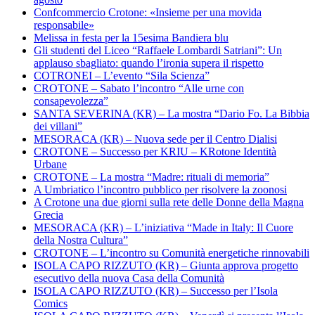
Confcommercio Crotone: «Insieme per una movida
responsabile»
Melissa in festa per la 15esima Bandiera blu
Gli studenti del Liceo “Raffaele Lombardi Satriani”: Un
applauso sbagliato: quando l’ironia supera il rispetto
COTRONEI – L’evento “Sila Scienza”
CROTONE – Sabato l’incontro “Alle urne con
consapevolezza”
SANTA SEVERINA (KR) – La mostra “Dario Fo. La Bibbia
dei villani”
MESORACA (KR) – Nuova sede per il Centro Dialisi
CROTONE – Successo per KRIU – KRotone Identità
Urbane
CROTONE – La mostra “Madre: rituali di memoria”
A Umbriatico l’incontro pubblico per risolvere la zoonosi
A Crotone una due giorni sulla rete delle Donne della Magna
Grecia
MESORACA (KR) – L’iniziativa “Made in Italy: Il Cuore
della Nostra Cultura”
CROTONE – L’incontro su Comunità energetiche rinnovabili
ISOLA CAPO RIZZUTO (KR) – Giunta approva progetto
esecutivo della nuova Casa della Comunità
ISOLA CAPO RIZZUTO (KR) – Successo per l’Isola
Comics