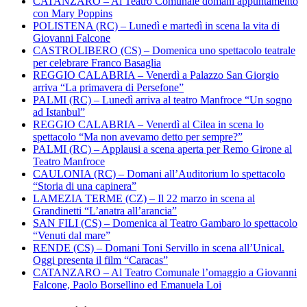
CATANZARO – Al Teatro Comunale domani appuntamento
con Mary Poppins
POLISTENA (RC) – Lunedì e martedì in scena la vita di
Giovanni Falcone
CASTROLIBERO (CS) – Domenica uno spettacolo teatrale
per celebrare Franco Basaglia
REGGIO CALABRIA – Venerdì a Palazzo San Giorgio
arriva “La primavera di Persefone”
PALMI (RC) – Lunedì arriva al teatro Manfroce “Un sogno
ad Istanbul”
REGGIO CALABRIA – Venerdì al Cilea in scena lo
spettacolo “Ma non avevamo detto per sempre?”
PALMI (RC) – Applausi a scena aperta per Remo Girone al
Teatro Manfroce
CAULONIA (RC) – Domani all’Auditorium lo spettacolo
“Storia di una capinera”
LAMEZIA TERME (CZ) – Il 22 marzo in scena al
Grandinetti “L’anatra all’arancia”
SAN FILI (CS) – Domenica al Teatro Gambaro lo spettacolo
“Venuti dal mare”
RENDE (CS) – Domani Toni Servillo in scena all’Unical.
Oggi presenta il film “Caracas”
CATANZARO – Al Teatro Comunale l’omaggio a Giovanni
Falcone, Paolo Borsellino ed Emanuela Loi