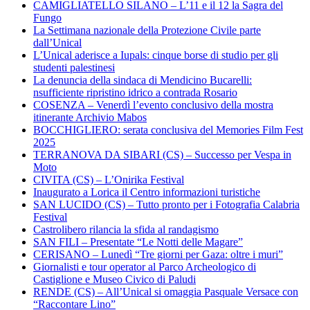
CAMIGLIATELLO SILANO – L’11 e il 12 la Sagra del
Fungo
La Settimana nazionale della Protezione Civile parte
dall’Unical
L’Unical aderisce a Iupals: cinque borse di studio per gli
studenti palestinesi
La denuncia della sindaca di Mendicino Bucarelli:
nsufficiente ripristino idrico a contrada Rosario
COSENZA – Venerdì l’evento conclusivo della mostra
itinerante Archivio Mabos
BOCCHIGLIERO: serata conclusiva del Memories Film Fest
2025
TERRANOVA DA SIBARI (CS) – Successo per Vespa in
Moto
CIVITA (CS) – L’Onirika Festival
Inaugurato a Lorica il Centro informazioni turistiche
SAN LUCIDO (CS) – Tutto pronto per i Fotografia Calabria
Festival
Castrolibero rilancia la sfida al randagismo
SAN FILI – Presentate “Le Notti delle Magare”
CERISANO – Lunedì “Tre giorni per Gaza: oltre i muri”
Giornalisti e tour operator al Parco Archeologico di
Castiglione e Museo Civico di Paludi
RENDE (CS) – All’Unical si omaggia Pasquale Versace con
“Raccontare Lino”