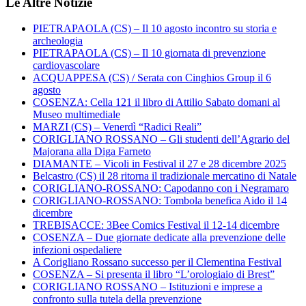
Le Altre Notizie
PIETRAPAOLA (CS) – Il 10 agosto incontro su storia e
archeologia
PIETRAPAOLA (CS) – Il 10 giornata di prevenzione
cardiovascolare
ACQUAPPESA (CS) / Serata con Cinghios Group il 6
agosto
COSENZA: Cella 121 il libro di Attilio Sabato domani al
Museo multimediale
MARZI (CS) – Venerdì “Radici Reali”
CORIGLIANO ROSSANO – Gli studenti dell’Agrario del
Majorana alla Diga Farneto
DIAMANTE – Vicoli in Festival il 27 e 28 dicembre 2025
Belcastro (CS) il 28 ritorna il tradizionale mercatino di Natale
CORIGLIANO-ROSSANO: Capodanno con i Negramaro
CORIGLIANO-ROSSANO: Tombola benefica Aido il 14
dicembre
TREBISACCE: 3Bee Comics Festival il 12-14 dicembre
COSENZA – Due giornate dedicate alla prevenzione delle
infezioni ospedaliere
A Corigliano Rossano successo per il Clementina Festival
COSENZA – Si presenta il libro “L’orologiaio di Brest”
CORIGLIANO ROSSANO – Istituzioni e imprese a
confronto sulla tutela della prevenzione