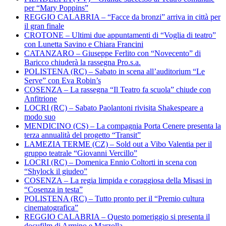
per “Mary Poppins”
REGGIO CALABRIA – “Facce da bronzi” arriva in città per
il gran finale
CROTONE – Ultimi due appuntamenti di “Voglia di teatro”
con Lunetta Savino e Chiara Francini
CATANZARO – Giuseppe Ferlito con “Novecento” di
Baricco chiuderà la rassegna Pro.s.a.
POLISTENA (RC) – Sabato in scena all’auditorium “Le
Serve” con Eva Robin’s
COSENZA – La rassegna “Il Teatro fa scuola” chiude con
Anfitrione
LOCRI (RC) – Sabato Paolantoni rivisita Shakespeare a
modo suo
MENDICINO (CS) – La compagnia Porta Cenere presenta la
terza annualità del progetto “Transit”
LAMEZIA TERME (CZ) – Sold out a Vibo Valentia per il
gruppo teatrale “Giovanni Vercillo”
LOCRI (RC) – Domenica Ennio Coltorti in scena con
“Shylock il giudeo”
COSENZA – La regia limpida e coraggiosa della Misasi in
“Cosenza in testa”
POLISTENA (RC) – Tutto pronto per il “Premio cultura
cinematografica”
REGGIO CALABRIA – Questo pomeriggio si presenta il
docufilm di Armino e Marzolla