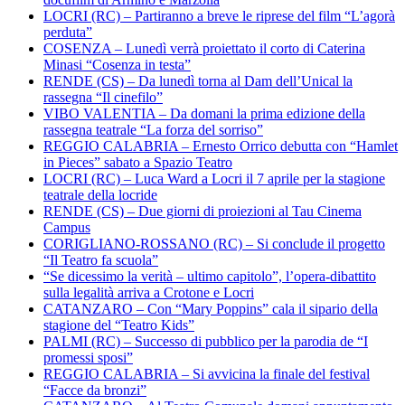
LOCRI (RC) – Partiranno a breve le riprese del film “L’agorà
perduta”
COSENZA – Lunedì verrà proiettato il corto di Caterina
Minasi “Cosenza in testa”
RENDE (CS) – Da lunedì torna al Dam dell’Unical la
rassegna “Il cinefilo”
VIBO VALENTIA – Da domani la prima edizione della
rassegna teatrale “La forza del sorriso”
REGGIO CALABRIA – Ernesto Orrico debutta con “Hamlet
in Pieces” sabato a Spazio Teatro
LOCRI (RC) – Luca Ward a Locri il 7 aprile per la stagione
teatrale della locride
RENDE (CS) – Due giorni di proiezioni al Tau Cinema
Campus
CORIGLIANO-ROSSANO (RC) – Si conclude il progetto
“Il Teatro fa scuola”
“Se dicessimo la verità – ultimo capitolo”, l’opera-dibattito
sulla legalità arriva a Crotone e Locri
CATANZARO – Con “Mary Poppins” cala il sipario della
stagione del “Teatro Kids”
PALMI (RC) – Successo di pubblico per la parodia de “I
promessi sposi”
REGGIO CALABRIA – Si avvicina la finale del festival
“Facce da bronzi”