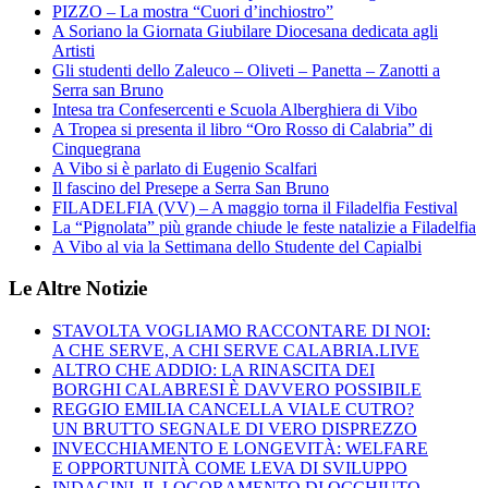
PIZZO – La mostra “Cuori d’inchiostro”
A Soriano la Giornata Giubilare Diocesana dedicata agli
Artisti
Gli studenti dello Zaleuco – Oliveti – Panetta – Zanotti a
Serra san Bruno
Intesa tra Confesercenti e Scuola Alberghiera di Vibo
A Tropea si presenta il libro “Oro Rosso di Calabria” di
Cinquegrana
A Vibo si è parlato di Eugenio Scalfari
Il fascino del Presepe a Serra San Bruno
FILADELFIA (VV) – A maggio torna il Filadelfia Festival
La “Pignolata” più grande chiude le feste natalizie a Filadelfia
A Vibo al via la Settimana dello Studente del Capialbi
Le Altre Notizie
STAVOLTA VOGLIAMO RACCONTARE DI NOI:
A CHE SERVE, A CHI SERVE CALABRIA.LIVE
ALTRO CHE ADDIO: LA RINASCITA DEI
BORGHI CALABRESI È DAVVERO POSSIBILE
REGGIO EMILIA CANCELLA VIALE CUTRO?
UN BRUTTO SEGNALE DI VERO DISPREZZO
INVECCHIAMENTO E LONGEVITÀ: WELFARE
E OPPORTUNITÀ COME LEVA DI SVILUPPO
INDAGINI, IL LOGORAMENTO DI OCCHIUTO