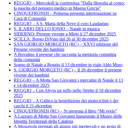
REGGIO – Mercoledì la conferenza “Dalla filosofia al corpo:
la nascita del pensiero medico in Magna Grecia”
CINQUEFRONDI – Polisena presenta interrogazione su
Casa di Comunità
REGGIO – A S. Maria della Neve il coro Laudamus
S. ILARIO DELLO IONIO – Natale in musica
SIDERNO: Presepe vivente a Mirto il 27 dicembre 2025
SCILLA: Borgo DiVino dal 26 al 30 dicembre 2025
SAN GIORGIO MORGETO (RC) – XXVI edizione del
Presepe vivente dei bambini
A Bovalino il presepe che racconta la memoria contadina
della comunità
Sogno di Natale a Reggio il 13 dicembre in viale Aldo Moro
S. GIORGIO MORGETO (RC) – Il 26 dicembre il presepe
vivente dei bambini
REGGIO – A Motta San Giovanni i mercatini di Natale il 13
e 14 dicembre 2025
REGGIO – Con Abyss un tuffo nello Stretto il 18 dicembre
2025
REGGIO – A Gallico la benedizione dei motociclisti e dei
caschi il 21-dicembre
CINQUEFRONDI (RC) – Si presenta il libro “Mi svelo”
A Lazzaro di Motta San Giovanni Inaugurato il Museo delle
Identità Territoriali della Calabria
A Mosorrofa premiati gli alunni più meritevoli e un gesto di