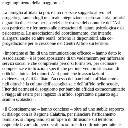
raggiungimento della maggiore età.
La famiglia affidataria poi, è una risorsa e soggetto attivo nel
progetto garantendogli una reale integrazione socio-sanitaria; priorità
e gratuità di accesso per i servizi e le risorse dei comuni e dell’Asl
con particolare riferimento alle prestazioni di natura psicologica e di
psicoterapia. Le associazioni del coordinamento, che intende
allargarsi anche ad altre realtà, offrono la disponibilità alla co-
progettazione per la creazione dei Centri Affido sui territori.
«Importante ai fini di una comunicazione efficace – hanno detto le
Associazioni – è la predisposizione di un vademecum per rafforzare
servizi sociali e che comprenda percorsi formativi, per declinare
competenze e indicazioni specifiche per interventi in situazioni di
criticità a tutela dei minori. Altri punti che le associazioni
evidenziano, è di facilitare l’accesso dei bambini in affidamento ai
nidi oltreché la cultura dell’accoglienza e dell’affido nelle scuole,
l’iter dei permessi di soggiorno per bambini affidati extracomunitarie
i viaggi all’estero per i ragazzi in affido, soprattutto riguardo agli
scambi scolastici».
«Il Coordinamento – hanno concluso – oltre ad uno stabile rapporto
di dialogo con la Regione Calabria, per rilanciare l’affidamento
familiare, si impegnano ad un’opera di diffusione sul territorio
regionale favorendo percorsi di incontro e di confronto per tutte le