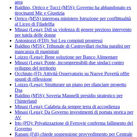
area
Baldino, Orrico e Tucci (M5S): Governo ha abbandonato ex
tirocinanti Mic e Giustizia
Orrico (M5S) interroga ministero Istruzione per conflittualità
al Liceo di Filadelfia
Minasi (Lega): Ddl su violenza di genere prezioso intervento
per tutela delle donne
Antoniozzi (FDI): Sui Lea compiuti progressi
Baldino (M5S): Tribunale di Castrovillari rischia paralisi per
mancanza di magistrati
Loizzo (Lega): Bene soluzione per Banco Alimentare
Minasi (Lega): Ponte, incomprensibili due sindaci contro
sviluppo del territorio
Occhiuto (FI): Attività Osservatorio su Nuove Povertà offre
spunti di riflessione
Loizzo (Lega): Strutturare un piano per rilanciare progetto
Dsa
Baldino (M5S): Soveria Mannelli presidio strategico per
l’hinterland
Minasi (Lega): Calabria da sempre terra di accoglienza
Minasi (Lega): Da Governo investimenti di portata storica per
AV
Irto (PD): Privatizzazione di Ferrovie conferma fallimento del
Governo
Rapani (Fdi) chiede sospensione provvedimento per Centrale