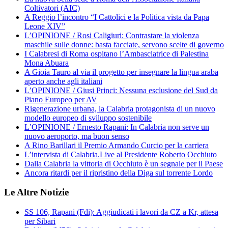
Coltivatori (AIC)
A Reggio l’incontro “I Cattolici e la Politica vista da Papa
Leone XIV”
L’OPINIONE / Rosi Caligiuri: Contrastare la violenza
maschile sulle donne: basta facciate, servono scelte di governo
I Calabresi di Roma ospitano l’Ambasciatrice di Palestina
Mona Abuara
A Gioia Tauro al via il progetto per insegnare la lingua araba
aperto anche agli italiani
L’OPINIONE / Giusi Princi: Nessuna esclusione del Sud da
Piano Europeo per AV
Rigenerazione urbana, la Calabria protagonista di un nuovo
modello europeo di sviluppo sostenibile
L’OPINIONE / Ernesto Rapani: In Calabria non serve un
nuovo aeroporto, ma buon senso
A Rino Barillari il Premio Armando Curcio per la carriera
L’intervista di Calabria.Live al Presidente Roberto Occhiuto
Dalla Calabria la vittoria di Occhiuto è un segnale per il Paese
Ancora ritardi per il ripristino della Diga sul torrente Lordo
Le Altre Notizie
SS 106, Rapani (Fdi): Aggiudicati i lavori da CZ a Kr, attesa
per Sibari