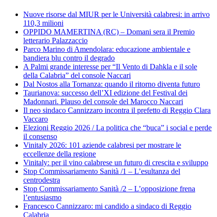
Nuove risorse dal MIUR per le Università calabresi: in arrivo
110,3 milioni
OPPIDO MAMERTINA (RC) – Domani sera il Premio
letterario Palazzaccio
Parco Marino di Amendolara: educazione ambientale e
bandiera blu contro il degrado
A Palmi grande interesse per “Il Vento di Dahkla e il sole
della Calabria” del console Naccari
Dal Nostos alla Tornanza: quando il ritorno diventa futuro
Taurianova: successo dell’XI edizione del Festival dei
Madonnari. Plauso del console del Marocco Naccari
Il neo sindaco Cannizzaro incontra il prefetto di Reggio Clara
Vaccaro
Elezioni Reggio 2026 / La politica che “buca” i social e perde
il consenso
Vinitaly 2026: 101 aziende calabresi per mostrare le
eccellenze della regione
Vinitaly: per il vino calabrese un futuro di crescita e sviluppo
Stop Commissariamento Sanità /1 – L’esultanza del
centrodestra
Stop Commissariamento Sanità /2 – L’opposizione frena
l’entusiasmo
Francesco Cannizzaro: mi candido a sindaco di Reggio
Calabria