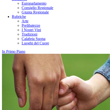
Europarlamento
Consiglio Regionale
Giunta Regionale
Rubriche
Arte
Prelibatezze
I Nostri Vini
Tradizioni
Calabria Suona
Luoghi del Cuore
In Primo Piano