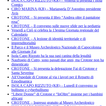
ISOLA CAPO RIZZUTO (KR) – Venerdì si presenta l’Isola
Comics
CIRÒ MARINA (KR) – Mariangela D’Agostino presidente
Avis
CROTONE – Si presenta il libro “Andrea oltre il pantalone
rosa”
CROTONE – Il convegno sulle nuove sfide per la pediatria
Venerdì a Cirò si celebra la 13esima Giornata regionale del
Calendario
CROTONE – A lezione di identità territoriale e di
imprenditorialità
Il Parco e il Museo Archeologico Nazionale di Capocolonna
alle Giornate Fai
Isola Capo Rizzuto ha la sua oasi canina della legalità
Naufragio di Cutro, sono passati due anni, ma Crotone non ha
dimenticato
CROTONE – Si presenta la delegazione Fai di Crotone e
Santa Severina
All’Ospedale di Crotone al via i lavori per il Reparto di
Emodinamica
ISOLA CAPO RIZZUTO (KR) – Lunedì il convegno su
bullismo e cyberbullismo
“Libere Donne” di Crotone e “InOltre” insieme per i bambini
africani
CROTONE – Ingresso gratuito al Museo Archeologico