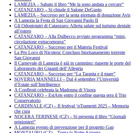
LAMEZIA – Sabato il libro “Me la sono andata a cercare”
CATANZARO – Si chiude il Salone DeGusto
LAMEZIA – Successo per la sesta giornata di donazione Avis
A Lamezia la Festa di San Giovanni Paolo II
Gli Odontoiatri di Catanzaro: Allerta salute sul turismo dentale
all’estero
CATANZARO – Alla Dulbecco avviato programma “mini-
circolazione extracorporea”
CATANZARO – Successo per il Materia Festival
La Pro Loco di Nicotera: Concluso biorisanamento torrente
San Giovanni
Il Carnevale di Lamezia è già in cammino: riaperte le porte del
Laboratorio dei Giganti dell’Allegria
CATANZARO – Successo per “La Taranta e il mare”
SOVERIA MANNELLI – Dal 4 settembre l’Università
d’Estate sull’Intelligence
A Conflenti celebrata la Madonna di Visora
CATANZARO – EstArte entro il confine questa sera il Trio
Conservatorio
CARDINALE (CZ) – Il festival ‘nTramenti 2025 – Memoria
che cura
NOCERA TERINESE (CZ) – Si presenta il libro “Giornali
prigionieri”
A Lamezia evento di prevenzione per il progetto Gap
MONTAURO (CZ) – Torna la Notte Azzurra