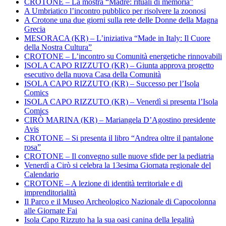
CROTONE – La mostra “Madre: rituali di memoria”
A Umbriatico l’incontro pubblico per risolvere la zoonosi
A Crotone una due giorni sulla rete delle Donne della Magna
Grecia
MESORACA (KR) – L’iniziativa “Made in Italy: Il Cuore
della Nostra Cultura”
CROTONE – L’incontro su Comunità energetiche rinnovabili
ISOLA CAPO RIZZUTO (KR) – Giunta approva progetto
esecutivo della nuova Casa della Comunità
ISOLA CAPO RIZZUTO (KR) – Successo per l’Isola
Comics
ISOLA CAPO RIZZUTO (KR) – Venerdì si presenta l’Isola
Comics
CIRÒ MARINA (KR) – Mariangela D’Agostino presidente
Avis
CROTONE – Si presenta il libro “Andrea oltre il pantalone
rosa”
CROTONE – Il convegno sulle nuove sfide per la pediatria
Venerdì a Cirò si celebra la 13esima Giornata regionale del
Calendario
CROTONE – A lezione di identità territoriale e di
imprenditorialità
Il Parco e il Museo Archeologico Nazionale di Capocolonna
alle Giornate Fai
Isola Capo Rizzuto ha la sua oasi canina della legalità