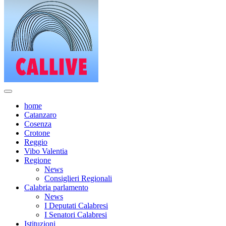
home
Catanzaro
Cosenza
Crotone
Reggio
Vibo Valentia
Regione
News
Consiglieri Regionali
Calabria parlamento
News
I Deputati Calabresi
I Senatori Calabresi
Istituzioni