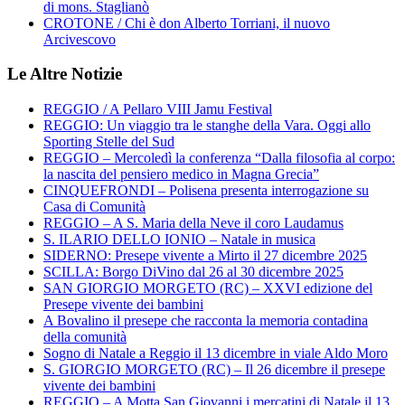
di mons. Staglianò
CROTONE / Chi è don Alberto Torriani, il nuovo
Arcivescovo
Le Altre Notizie
REGGIO / A Pellaro VIII Jamu Festival
REGGIO: Un viaggio tra le stanghe della Vara. Oggi allo
Sporting Stelle del Sud
REGGIO – Mercoledì la conferenza “Dalla filosofia al corpo:
la nascita del pensiero medico in Magna Grecia”
CINQUEFRONDI – Polisena presenta interrogazione su
Casa di Comunità
REGGIO – A S. Maria della Neve il coro Laudamus
S. ILARIO DELLO IONIO – Natale in musica
SIDERNO: Presepe vivente a Mirto il 27 dicembre 2025
SCILLA: Borgo DiVino dal 26 al 30 dicembre 2025
SAN GIORGIO MORGETO (RC) – XXVI edizione del
Presepe vivente dei bambini
A Bovalino il presepe che racconta la memoria contadina
della comunità
Sogno di Natale a Reggio il 13 dicembre in viale Aldo Moro
S. GIORGIO MORGETO (RC) – Il 26 dicembre il presepe
vivente dei bambini
REGGIO – A Motta San Giovanni i mercatini di Natale il 13