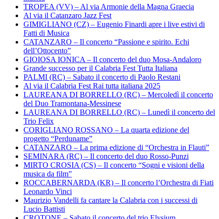
TROPEA (VV) – Al via Armonie della Magna Graecia
Al via il Catanzaro Jazz Fest
GIMIGLIANO (CZ) – Eugenio Finardi apre i live estivi di
Fatti di Musica
CATANZARO – Il concerto “Passione e spirito. Echi
dell’Ottocento”
GIOIOSA IONICA – Il concerto del duo Mosa-Andaloro
Grande successo per il Calabria Fest Tutta Italiana
PALMI (RC) – Sabato il concerto di Paolo Restani
Al via il Calabria Fest Rai tutta italiana 2025
LAUREANA DI BORRELLO (RC) – Mercoledì il concerto
del Duo Tramontana-Messinese
LAUREANA DI BORRELLO (RC) – Lunedì il concerto del
Trio Felix
CORIGLIANO ROSSANO – La quarta edizione del
progetto “Perduname”
CATANZARO – La prima edizione di “Orchestra in Flauti”
SEMINARA (RC) – Il concerto del duo Rosso-Punzi
MIRTO CROSIA (CS) – Il concerto “Sogni e visioni della
musica da film”
ROCCABERNARDA (KR) – Il concerto l’Orchestra di Fiati
Leonardo Vinci
Maurizio Vandelli fa cantare la Calabria con i successi di
Lucio Battisti
CROTONE – Sabato il concerto del trio Elysium