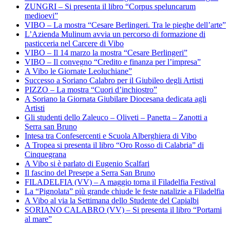
ZUNGRI – Si presenta il libro “Corpus speluncarum
medioevi”
VIBO – La mostra “Cesare Berlingeri. Tra le pieghe dell’arte”
L’Azienda Mulinum avvia un percorso di formazione di
pasticceria nel Carcere di Vibo
VIBO – Il 14 marzo la mostra “Cesare Berlingeri”
VIBO – Il convegno “Credito e finanza per l’impresa”
A Vibo le Giornate Leoluchiane”
Successo a Soriano Calabro per il Giubileo degli Artisti
PIZZO – La mostra “Cuori d’inchiostro”
A Soriano la Giornata Giubilare Diocesana dedicata agli
Artisti
Gli studenti dello Zaleuco – Oliveti – Panetta – Zanotti a
Serra san Bruno
Intesa tra Confesercenti e Scuola Alberghiera di Vibo
A Tropea si presenta il libro “Oro Rosso di Calabria” di
Cinquegrana
A Vibo si è parlato di Eugenio Scalfari
Il fascino del Presepe a Serra San Bruno
FILADELFIA (VV) – A maggio torna il Filadelfia Festival
La “Pignolata” più grande chiude le feste natalizie a Filadelfia
A Vibo al via la Settimana dello Studente del Capialbi
SORIANO CALABRO (VV) – Si presenta il libro “Portami
al mare”