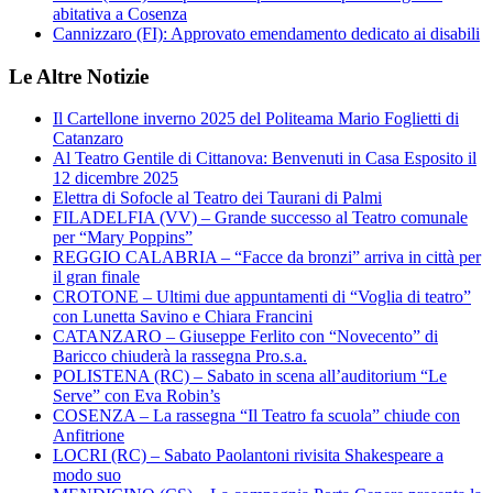
abitativa a Cosenza
Cannizzaro (FI): Approvato emendamento dedicato ai disabili
Le Altre Notizie
Il Cartellone inverno 2025 del Politeama Mario Foglietti di
Catanzaro
Al Teatro Gentile di Cittanova: Benvenuti in Casa Esposito il
12 dicembre 2025
Elettra di Sofocle al Teatro dei Taurani di Palmi
FILADELFIA (VV) – Grande successo al Teatro comunale
per “Mary Poppins”
REGGIO CALABRIA – “Facce da bronzi” arriva in città per
il gran finale
CROTONE – Ultimi due appuntamenti di “Voglia di teatro”
con Lunetta Savino e Chiara Francini
CATANZARO – Giuseppe Ferlito con “Novecento” di
Baricco chiuderà la rassegna Pro.s.a.
POLISTENA (RC) – Sabato in scena all’auditorium “Le
Serve” con Eva Robin’s
COSENZA – La rassegna “Il Teatro fa scuola” chiude con
Anfitrione
LOCRI (RC) – Sabato Paolantoni rivisita Shakespeare a
modo suo