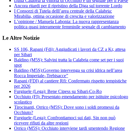
Dalla Calabria la vittoria di Occhiuto è un segnale per il Paese
Ancora ritardi per il ripristino della Diga sul torrente Lordo
I Consorzi di Tutela delll’area centrale della Calabria:
Mirabilia, ottima occasione di crescita e valorizzazione
L’opinione / Manuela Labonia: La nuova rappresentanza
politica quasi interamente femminile segnale di cambiamento
Le Altre Notizie
SS 106, Rapani (Fdi): Aggiudicati i lavori da CZ a Kr, attesa
per Sibari
Baldino (M5S): Salvini tratta la Calabria come set per i suoi
spot
Baldino (M5S):Governo intervenga su crisi idrica nell’area
Rocca Imperiale–Trebisacce”
Rapani (FDI) al cantiere Rfi: Confermato rispetto tempistiche
per 2026
Furgiuele (Lega): Bene Cipess su Sibari-Co-Ro
Occhiuto (FI): Presentato emendamento per istituire psicologo
scolastico
Tirocinanti, Orrico (M5S): Dove sono i soldi promessi da
Occhiuto?
Furgiuele (Lega): Confrontiamoci sui dati, Sin non può
ricevere rifiuti da altre regioni
Orrico (M5S): Occhiuto interviene tardi smentendo Regione