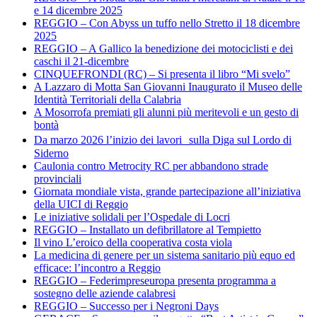
e 14 dicembre 2025
REGGIO – Con Abyss un tuffo nello Stretto il 18 dicembre
2025
REGGIO – A Gallico la benedizione dei motociclisti e dei
caschi il 21-dicembre
CINQUEFRONDI (RC) – Si presenta il libro “Mi svelo”
A Lazzaro di Motta San Giovanni Inaugurato il Museo delle
Identità Territoriali della Calabria
A Mosorrofa premiati gli alunni più meritevoli e un gesto di
bontà
Da marzo 2026 l’inizio dei lavori sulla Diga sul Lordo di
Siderno
Caulonia contro Metrocity RC per abbandono strade
provinciali
Giornata mondiale vista, grande partecipazione all’iniziativa
della UICI di Reggio
Le iniziative solidali per l’Ospedale di Locri
REGGIO – Installato un defibrillatore al Tempietto
Il vino L’eroico della cooperativa costa viola
La medicina di genere per un sistema sanitario più equo ed
efficace: l’incontro a Reggio
REGGIO – Federimpreseuropa presenta programma a
sostegno delle aziende calabresi
REGGIO – Successo per i Negroni Days