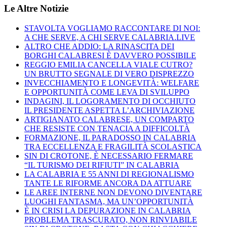
Le Altre Notizie
STAVOLTA VOGLIAMO RACCONTARE DI NOI:
A CHE SERVE, A CHI SERVE CALABRIA.LIVE
ALTRO CHE ADDIO: LA RINASCITA DEI
BORGHI CALABRESI È DAVVERO POSSIBILE
REGGIO EMILIA CANCELLA VIALE CUTRO?
UN BRUTTO SEGNALE DI VERO DISPREZZO
INVECCHIAMENTO E LONGEVITÀ: WELFARE
E OPPORTUNITÀ COME LEVA DI SVILUPPO
INDAGINI, IL LOGORAMENTO DI OCCHIUTO
IL PRESIDENTE ASPETTA L’ARCHIVIAZIONE
ARTIGIANATO CALABRESE, UN COMPARTO
CHE RESISTE CON TENACIA A DIFFICOLTÀ
FORMAZIONE, IL PARADOSSO IN CALABRIA
TRA ECCELLENZA E FRAGILITÀ SCOLASTICA
SIN DI CROTONE, È NECESSARIO FERMARE
“IL TURISMO DEI RIFIUTI” IN CALABRIA
LA CALABRIA E 55 ANNI DI REGIONALISMO
TANTE LE RIFORME ANCORA DA ATTUARE
LE AREE INTERNE NON DEVONO DIVENTARE
LUOGHI FANTASMA, MA UN’OPPORTUNITÀ
È IN CRISI LA DEPURAZIONE IN CALABRIA
PROBLEMA TRASCURATO, NON RINVIABILE