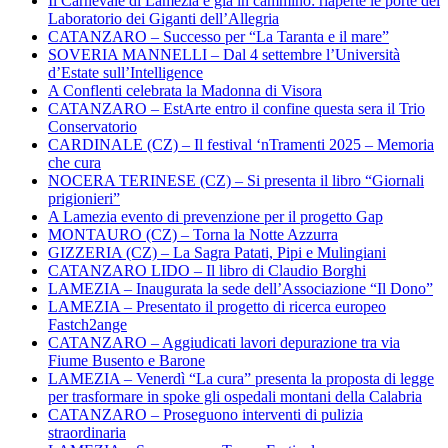
Il Carnevale di Lamezia è già in cammino: riaperte le porte del
Laboratorio dei Giganti dell’Allegria
CATANZARO – Successo per “La Taranta e il mare”
SOVERIA MANNELLI – Dal 4 settembre l’Università
d’Estate sull’Intelligence
A Conflenti celebrata la Madonna di Visora
CATANZARO – EstArte entro il confine questa sera il Trio
Conservatorio
CARDINALE (CZ) – Il festival ‘nTramenti 2025 – Memoria
che cura
NOCERA TERINESE (CZ) – Si presenta il libro “Giornali
prigionieri”
A Lamezia evento di prevenzione per il progetto Gap
MONTAURO (CZ) – Torna la Notte Azzurra
GIZZERIA (CZ) – La Sagra Patati, Pipi e Mulingiani
CATANZARO LIDO – Il libro di Claudio Borghi
LAMEZIA – Inaugurata la sede dell’Associazione “Il Dono”
LAMEZIA – Presentato il progetto di ricerca europeo
Fastch2ange
CATANZARO – Aggiudicati lavori depurazione tra via
Fiume Busento e Barone
LAMEZIA – Venerdì “La cura” presenta la proposta di legge
per trasformare in spoke gli ospedali montani della Calabria
CATANZARO – Proseguono interventi di pulizia
straordinaria