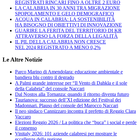
REGISTRATI RINCARI FINO A OLTRE 2 EURO
LA CALABRIA IN 30 ANNI TRA MIGRAZIONE
SPOPOLAMENTO E GELO DEMOGRAFICO
ACQUA IN CALABRIA: LA SOSTENIBILITÀ
HA BISOGNO DI OBIETTIVI DI INNOVAZIONE
GUARIRE LA FERITA DEL TERRITORIO DI KR
ATTRAVERSO LA FORZA DELLA LEGALITÀ
IL PIL DELLA CALABRIA NON CRESCE
NEL 2024 REGISTRATO A MENO 0,2%
Le Altre Notizie
Parco Marino di Amendolara: educazione ambientale e
bandiera blu contro il degrado
A Palmi grande interesse per “Il Vento di Dahkla e il sole
della Calabria” del console Naccari
Dal Nostos alla Tornanza: quando il ritorno diventa futuro
Taurianova: successo dell’XI edizione del Festival dei
Madonnari. Plauso del console del Marocco Naccari
Il neo sindaco Cannizzaro incontra il prefetto di Reggio Clara
Vaccaro
Elezioni Reggio 2026 / La politica che “buca” i social e perde
il consenso
Vinitaly 2026: 101 aziende calabresi per mostrare le
eccellenze della regione