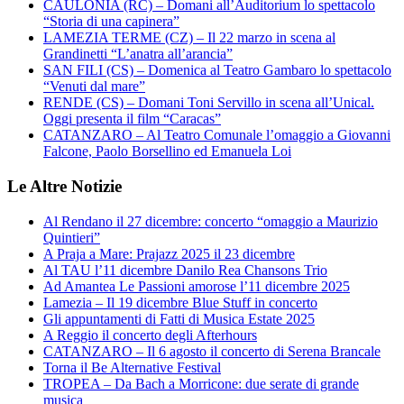
CAULONIA (RC) – Domani all’Auditorium lo spettacolo
“Storia di una capinera”
LAMEZIA TERME (CZ) – Il 22 marzo in scena al
Grandinetti “L’anatra all’arancia”
SAN FILI (CS) – Domenica al Teatro Gambaro lo spettacolo
“Venuti dal mare”
RENDE (CS) – Domani Toni Servillo in scena all’Unical.
Oggi presenta il film “Caracas”
CATANZARO – Al Teatro Comunale l’omaggio a Giovanni
Falcone, Paolo Borsellino ed Emanuela Loi
Le Altre Notizie
Al Rendano il 27 dicembre: concerto “omaggio a Maurizio
Quintieri”
A Praja a Mare: Prajazz 2025 il 23 dicembre
Al TAU l’11 dicembre Danilo Rea Chansons Trio
Ad Amantea Le Passioni amorose l’11 dicembre 2025
Lamezia – Il 19 dicembre Blue Stuff in concerto
Gli appuntamenti di Fatti di Musica Estate 2025
A Reggio il concerto degli Afterhours
CATANZARO – Il 6 agosto il concerto di Serena Brancale
Torna il Be Alternative Festival
TROPEA – Da Bach a Morricone: due serate di grande
musica