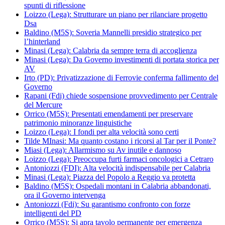
spunti di riflessione
Loizzo (Lega): Strutturare un piano per rilanciare progetto
Dsa
Baldino (M5S): Soveria Mannelli presidio strategico per
l’hinterland
Minasi (Lega): Calabria da sempre terra di accoglienza
Minasi (Lega): Da Governo investimenti di portata storica per
AV
Irto (PD): Privatizzazione di Ferrovie conferma fallimento del
Governo
Rapani (Fdi) chiede sospensione provvedimento per Centrale
del Mercure
Orrico (M5S): Presentati emendamenti per preservare
patrimonio minoranze linguistiche
Loizzo (Lega): I fondi per alta velocità sono certi
Tilde MInasi: Ma quanto costano i ricorsi al Tar per il Ponte?
Miasi (Lega): Allarmismo su Av inutile e dannoso
Loizzo (Lega): Preoccupa furti farmaci oncologici a Cetraro
Antoniozzi (FDI): Alta velocità indispensabile per Calabria
Minasi (Lega): Piazza del Popolo a Reggio va protetta
Baldino (M5S): Ospedali montani in Calabria abbandonati,
ora il Governo intervenga
Antoniozzi (Fdi): Su garantismo confronto con forze
intelligenti del PD
Orrico (M5S): Si apra tavolo permanente per emergenza