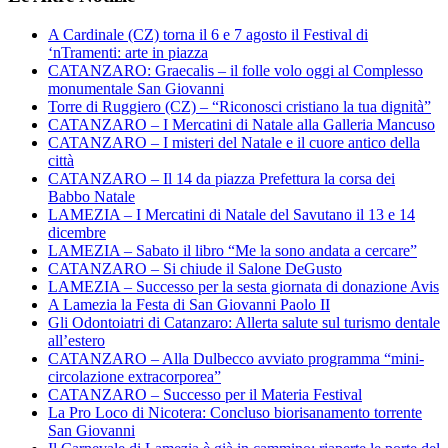
A Cardinale (CZ) torna il 6 e 7 agosto il Festival di
‘nTramenti: arte in piazza
CATANZARO: Graecalis – il folle volo oggi al Complesso
monumentale San Giovanni
Torre di Ruggiero (CZ) – “Riconosci cristiano la tua dignità”
CATANZARO – I Mercatini di Natale alla Galleria Mancuso
CATANZARO – I misteri del Natale e il cuore antico della
città
CATANZARO – Il 14 da piazza Prefettura la corsa dei
Babbo Natale
LAMEZIA – I Mercatini di Natale del Savutano il 13 e 14
dicembre
LAMEZIA – Sabato il libro “Me la sono andata a cercare”
CATANZARO – Si chiude il Salone DeGusto
LAMEZIA – Successo per la sesta giornata di donazione Avis
A Lamezia la Festa di San Giovanni Paolo II
Gli Odontoiatri di Catanzaro: Allerta salute sul turismo dentale
all’estero
CATANZARO – Alla Dulbecco avviato programma “mini-
circolazione extracorporea”
CATANZARO – Successo per il Materia Festival
La Pro Loco di Nicotera: Concluso biorisanamento torrente
San Giovanni