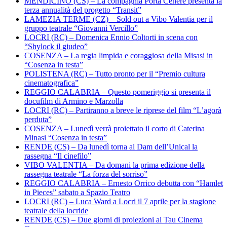
MENDICINO (CS) – La compagnia Porta Cenere presenta la
terza annualità del progetto “Transit”
LAMEZIA TERME (CZ) – Sold out a Vibo Valentia per il
gruppo teatrale “Giovanni Vercillo”
LOCRI (RC) – Domenica Ennio Coltorti in scena con
“Shylock il giudeo”
COSENZA – La regia limpida e coraggiosa della Misasi in
“Cosenza in testa”
POLISTENA (RC) – Tutto pronto per il “Premio cultura
cinematografica”
REGGIO CALABRIA – Questo pomeriggio si presenta il
docufilm di Armino e Marzolla
LOCRI (RC) – Partiranno a breve le riprese del film “L’agorà
perduta”
COSENZA – Lunedì verrà proiettato il corto di Caterina
Minasi “Cosenza in testa”
RENDE (CS) – Da lunedì torna al Dam dell’Unical la
rassegna “Il cinefilo”
VIBO VALENTIA – Da domani la prima edizione della
rassegna teatrale “La forza del sorriso”
REGGIO CALABRIA – Ernesto Orrico debutta con “Hamlet
in Pieces” sabato a Spazio Teatro
LOCRI (RC) – Luca Ward a Locri il 7 aprile per la stagione
teatrale della locride
RENDE (CS) – Due giorni di proiezioni al Tau Cinema