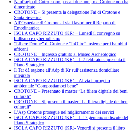
Naufragio di Cutro, sono passati due anni, ma Crotone non ha
dimenticato
CROTONE – Si presenta la delegazione Fai di Crotone e
Santa Severina
All’Ospedale di Crotone al via i lavori per il Reparto di
Emodinamica
ISOLA CAPO RIZZUTO (KR) – Lunedì il convegno su
bullismo e cyberbullismo
“Libere Donne” di Crotone e “InOltre” insieme per i bambini
africani
CROTONE – Ingresso gratuito al Museo Archeologico
ISOLA CAPO RIZZUTO (KR) – Il 7 febbraio si presenta il
Piano Strategico
Il Tar dà ragione all’Adp di Kr sull’assistenza domiciliare
integrata
ISOLA CAPO RIZZUTO (KR) – Al via il progetto
ambientale “Compostiamoci bene”
CROTONE – Presentato il master “La filiera digitale dei beni
culturali”
CROTONE – Si presenta il master “La filiera digitale dei ben
culturali”
L’Asp Crotone prosegue nel miglioramento dei servizi
ISOLA CAPO RIZZUTO (KR) – Il 17 gennaio si discute del
Piano Strategico
ISOLA CAPO RIZZUTO (KR)- Venerdì si presenta il libro