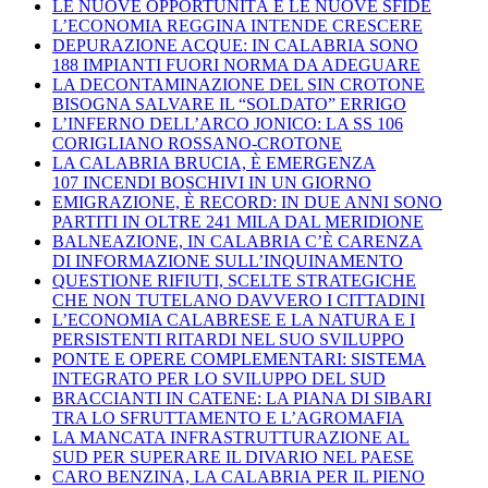
LE NUOVE OPPORTUNITÀ E LE NUOVE SFIDE
L’ECONOMIA REGGINA INTENDE CRESCERE
DEPURAZIONE ACQUE: IN CALABRIA SONO
188 IMPIANTI FUORI NORMA DA ADEGUARE
LA DECONTAMINAZIONE DEL SIN CROTONE
BISOGNA SALVARE IL “SOLDATO” ERRIGO
L’INFERNO DELL’ARCO JONICO: LA SS 106
CORIGLIANO ROSSANO-CROTONE
LA CALABRIA BRUCIA, È EMERGENZA
107 INCENDI BOSCHIVI IN UN GIORNO
EMIGRAZIONE, È RECORD: IN DUE ANNI SONO
PARTITI IN OLTRE 241 MILA DAL MERIDIONE
BALNEAZIONE, IN CALABRIA C’È CARENZA
DI INFORMAZIONE SULL’INQUINAMENTO
QUESTIONE RIFIUTI, SCELTE STRATEGICHE
CHE NON TUTELANO DAVVERO I CITTADINI
L’ECONOMIA CALABRESE E LA NATURA E I
PERSISTENTI RITARDI NEL SUO SVILUPPO
PONTE E OPERE COMPLEMENTARI: SISTEMA
INTEGRATO PER LO SVILUPPO DEL SUD
BRACCIANTI IN CATENE: LA PIANA DI SIBARI
TRA LO SFRUTTAMENTO E L’AGROMAFIA
LA MANCATA INFRASTRUTTURAZIONE AL
SUD PER SUPERARE IL DIVARIO NEL PAESE
CARO BENZINA, LA CALABRIA PER IL PIENO