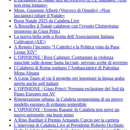
non resta lontano»
Mons. Giuseppe Alberti (Vescovo di Oppido): «Non
lasciamoci rubare il Natale»
Buon Natale 2025 da Calabria.Live
A Bruxelles il Natale calabrese con l’evento Christojenna
promosso da Giusi Princi
La nuova bella sede a Roma dell’Associazione Italiana
Coltivatori (AIC)
A Reggio l’incontro “I Cattolici e la Politica vista da Papa
Leone XIV”
L’OPINIONE / Rosi Caligiuri: Contrastare la violenza
maschile sulle donne: basta facciate, servono scelte di governo
I Calabresi di Roma ospitano l’Ambasciatrice di Palestina
Mona Abuara
A Gioia Tauro al via il progetto per insegnare la lingua araba
aperto anche agli italiani
L’OPINIONE / Giusi Princi: Nessuna esclusione del Sud da
Piano Europeo per AV
Rigenerazione urbana, la Calabria protagonista di un nuovo
modello europeo di sviluppo sostenibile
L’OPINIONE / Ernesto Rapani: In Calabria non serve un
nuovo aeroporto, ma buon senso
A Rino Barillari il Premio Armando Curcio per la carriera
L’intervista di Calabria.Live al Presidente Roberto Occhiuto