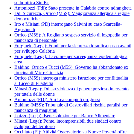
su bonifica Sin Kr
Antoniozzi (Fdi): Stato presente in Calabria contro ndrangheta
Ddl Sicurezza, Orrico (M5S): Maggioranza allergica a regole
democratiche
Irto e Misiani (PD) interrogano Salvini su caso Scarcella-
Agostinelli
Orrico (M5S): A Rogliano sospeso servizio di logopedia per
mancanza di personale
Furgiuele (Lega): Fondi per la sicurezza idraulica passo avanti
per sviluppo Calabria
Furgiuele (Lega): Lavorare per sorveglianza epidemiologica
area
Baldino, Orrico e Tucci (M5S): Governo ha abbandonato ex
tirocinanti Mic e Giustizia
Orrico (M5S) interroga ministero Istruzione per conflittualità
al Liceo di Filadelfia
Minasi (Lega): Ddl su violenza di genere prezioso intervento
per tutela delle donne
Antoniozzi (FDI): Sui Lea compiuti progressi
Baldino (M5S): Tribunale di Castrovillari rischia paralisi per
mancanza di magistrati
Loizzo (Lega): Bene soluzione per Banco Alimentare
Minasi (Lega): Ponte, incomprensibili due sindaci contro
sviluppo del territorio
Occhiuto (FI): Attività Osservatorio su Nuove Povertà offre