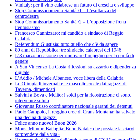
Vinitaly: per il vino calabrese un futuro di crescita e sviluppo
Stop Commissariamento Sanità /1 – L’esultanza del
centrodestra
Stop Commissariamento Sanità /2 – L’opposizione frena
l’entusiasmo
Francesco Cannizzaro: mi candido a sindaco di Reggio
Calabria
Referendum Giustizia: tutto quello che c’è da sapere
80 anni di Repubblica: tre sindache calabresi del 1946
L’8 marzo occasione per rinnovare l’impegno per la parità di
genere
A San Vincenzo La Costa riflessioni su azzardo e dipendenza
digitale
L’Addio / Michele Albanese, voce libera della Calabria
Le Olimpiadi invernali e le mascotte create dai ragazzi di
Taverna, dimenticati
Salvini a Bova e Melito: i soldi per la ricostruzione ci sono,
intervenire subito
Giovanna Russo coordinatore nazionale garanti dei detenuti
Paolo Campolo, il reggino eroe di Crans Montana: ha salvato
una decina di ragazzi
Felice anno nuovo! Buon 2026
Mons. Mimmo Battaglia: Buon Natale: che possiate lasciarvi
sorprendere dalla vita»
Il messaggio di Natale dell’arcivescovo di CZ Maniago: «Dio