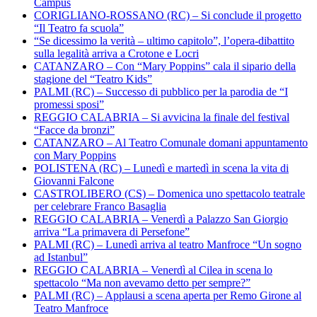
Campus
CORIGLIANO-ROSSANO (RC) – Si conclude il progetto
“Il Teatro fa scuola”
“Se dicessimo la verità – ultimo capitolo”, l’opera-dibattito
sulla legalità arriva a Crotone e Locri
CATANZARO – Con “Mary Poppins” cala il sipario della
stagione del “Teatro Kids”
PALMI (RC) – Successo di pubblico per la parodia de “I
promessi sposi”
REGGIO CALABRIA – Si avvicina la finale del festival
“Facce da bronzi”
CATANZARO – Al Teatro Comunale domani appuntamento
con Mary Poppins
POLISTENA (RC) – Lunedì e martedì in scena la vita di
Giovanni Falcone
CASTROLIBERO (CS) – Domenica uno spettacolo teatrale
per celebrare Franco Basaglia
REGGIO CALABRIA – Venerdì a Palazzo San Giorgio
arriva “La primavera di Persefone”
PALMI (RC) – Lunedì arriva al teatro Manfroce “Un sogno
ad Istanbul”
REGGIO CALABRIA – Venerdì al Cilea in scena lo
spettacolo “Ma non avevamo detto per sempre?”
PALMI (RC) – Applausi a scena aperta per Remo Girone al
Teatro Manfroce