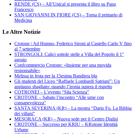
RENDE (CS) – All’Unical si presenta il libro su Papa
Francesco
SAN GIOVANNI IN FIORE (CS) – Torna il primario di
Medicina
Le Altre Notizie
Crotone / Ad Humus- Federico Sironi al Castello Carlo V fino
al 7 settembre
STRONGOLI: Calici sottole stelle a Villa del Popolo il 1°
agosto
Confcommercio Crotone: «Insieme per una movida
responsabile»
Melissa in festa per la 15esima Bandiera blu
Gli studenti del Liceo “Raffaele Lombardi Satriani”: Un
applauso sbagliato: quando l’ironia supera il rispetto
COTRONEI – L’evento “Sila Scienza”
CROTONE – Sabato l’incontro “Alle urne con
consapevolezza”
SANTA SEVERINA (KR) – La mostra “Dario Fo. La Bibbia
dei villani”
MESORACA (KR) – Nuova sede per il Centro Dialisi
CROTONE – Successo per KRIU – KRotone Identità
Urbane