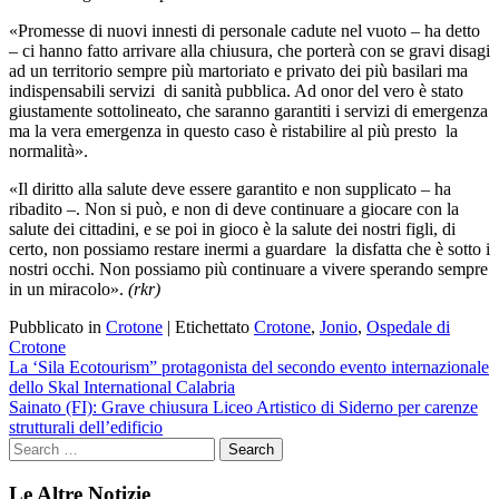
«Promesse di nuovi innesti di personale cadute nel vuoto – ha detto
– ci hanno fatto arrivare alla chiusura, che porterà con se gravi disagi
ad un territorio sempre più martoriato e privato dei più basilari ma
indispensabili servizi di sanità pubblica. Ad onor del vero è stato
giustamente sottolineato, che saranno garantiti i servizi di emergenza
ma la vera emergenza in questo caso è ristabilire al più presto la
normalità».
«Il diritto alla salute deve essere garantito e non supplicato – ha
ribadito –. Non si può, e non di deve continuare a giocare con la
salute dei cittadini, e se poi in gioco è la salute dei nostri figli, di
certo, non possiamo restare inermi a guardare la disfatta che è sotto i
nostri occhi. Non possiamo più continuare a vivere sperando sempre
in un miracolo».
(rkr)
Pubblicato in
Crotone
|
Etichettato
Crotone
,
Jonio
,
Ospedale di
Crotone
Navigazione
La ‘Sila Ecotourism” protagonista del secondo evento internazionale
dello Skal International Calabria
articoli
Sainato (FI): Grave chiusura Liceo Artistico di Siderno per carenze
strutturali dell’edificio
Le Altre Notizie