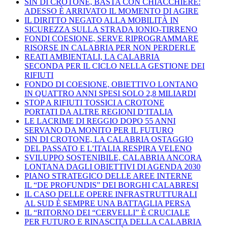
SIN DI CROTONE, BASTA CON CHIACCHIERE:
ADESSO È ARRIVATO IL MOMENTO DI AGIRE
IL DIRITTO NEGATO ALLA MOBILITÀ IN
SICUREZZA SULLA STRADA IONIO-TIRRENO
FONDI COESIONE, SERVE RIPROGRAMMARE
RISORSE IN CALABRIA PER NON PERDERLE
REATI AMBIENTALI, LA CALABRIA
SECONDA PER IL CICLO NELLA GESTIONE DEI
RIFIUTI
FONDO DI COESIONE, OBIETTIVO LONTANO
IN QUATTRO ANNI SPESI SOLO 2,8 MILIARDI
STOP A RIFIUTI TOSSICI A CROTONE
PORTATI DA ALTRE REGIONI D’ITALIA
LE LACRIME DI REGGIO DOPO 55 ANNI
SERVANO DA MONITO PER IL FUTURO
SIN DI CROTONE, LA CALABRIA OSTAGGIO
DEL PASSATO E L’ITALIA RESPIRA VELENO
SVILUPPO SOSTENIBILE, CALABRIA ANCORA
LONTANA DAGLI OBIETTIVI DI AGENDA 2030
PIANO STRATEGICO DELLE AREE INTERNE
IL “DE PROFUNDIS” DEI BORGHI CALABRESI
IL CASO DELLE OPERE INFRASTRUTTURALI
AL SUD È SEMPRE UNA BATTAGLIA PERSA
IL “RITORNO DEI “CERVELLI” È CRUCIALE
PER FUTURO E RINASCITA DELLA CALABRIA