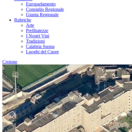
Europarlamento
Consiglio Regionale
Giunta Regionale
Rubriche
Arte
Prelibatezze
I Nostri Vini
Tradizioni
Calabria Suona
Luoghi del Cuore
Crotone