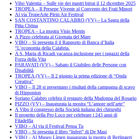
Vibo Valentia – Sulle vie dei mastri birrai il 12 dicembre 2025
TROPEA – Il Presepe Vivente al Convento dei Frati Minori
Al via TropeArte Plein Air Festival
SAN COSTANTINO CALABRO (VV) – La Sagra della
Pitta Chjina
TROPEA – La mostra Visio Mentis
A Pizzo celebrata al Giornata del Mare
VIBO – Si presenta il il Rapporto di Banca d’Italia
“L’economia della Calabria.
A S. Maria di Ricadi vacanza-inclusione per i ragazzi della
Forza della Vita
PARAVATI (VV) – Sabato il Giubileo delle Persone con
Disabilità
TROPEA (VV) – Il 2 giugno la prima edizione di “Onda
Creativa”
VIBO – Il 28 si presentano i risultati della campagna di scavo
di Hipponion
Soriano Calabro celebra il restauro della Madonna del Rosario
PIZZO (VV) – Inaugurata la mostra “L’amore nell’arte”
A Vibo il congresso della Società italiana dei chirurghi
Il progetto della Pro Loco per celebrare i 243 anni di
Filadelfia
VIBO – Al via il Festival Pensa Tu
VIBO – Si presenta il libro “Inferi” di De Masi
VIBO – Al Museo Lìmen inaugurata la mostra di Berlingeri