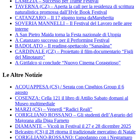
LAMEZIA – Successo per Trame Festival
TAVERNA (CZ) – Aperta la call per la residenza di scrittura
naturalistica promossa dall’Hyle Book Festival
CATANZARO – Il 17 giugno torna daMargherita
SOVERIA MANNELLI – Il Festival del Lavoro nelle aree
interne
A San Pietro Maida torna la Festa nazionale di Utopia
A Catanzaro successo per il Performing Festival
BADOLATO – Il reading-spettacolo “Sanasàna”
CARDINALE (CZ) – Proiettato il film-documentario “Figli
del Minotauro”
A Girifalco si conclude “Nuovo Cinema Coraggioso”
Le Altre Notizie
ACQUAPPESA (CS) / Serata con Cinghios Group il 6
agosto
COSENZA: Cella 121 il libro di Attilio Sabato domani al
Museo multimediale
MARZI (CS) – Venerdì “Radici Reali”
CORIGLIANO ROSSANO – Gli studenti dell’Agrario del
Majorana alla Diga Farneto
DIAMANTE – Vicoli in Festival il 27 e 28 dicembre 2025
Belcastro (CS) il 28 ritorna il tradizionale mercatino di Natale
CORIGLIANO-ROSSANO: Capodanno con i Negramaro