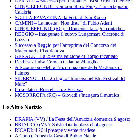
GERACE – Successo per il progetto “Best Artist in Gerace”
CINQUEFRONDI– Cartoon Show Party: l’unica tappa in
Calabria
SCILLA-FAVAZZINA: la Festa di San Rocco
CAMINI – La mostra “Non dista” di Fabio Adani
CINQUEFRONDI (RC) – Domenica la sagra contadina
REGGIO – Inaugurato il nuovo Lungomare Cicerone di
Lazzaro
Successo a Reggio per l’anteprima del Concorso dei
Madonnari di Taurianova.
GERACE – La 25esima edizione di Borgo Incantato
DeaFest / Luisa Corna a Calanna 24 luglio
A Rosarno si celebra l’incoronazione della Madonna di
Patmos
SIDERNO – Dal 25 luglio “Immersi nel Blu-Festival del
Mare”
Presentato il Roccella Jazz Festival
MOSORROFA (RC) – Giovedì s’inaugura il murales
Le Altre Notizie
DRAPIA (VV) / La Festa dell’Amicizia domenica 9 agosto
BRIATICO (VV): Salsicciata in piazza il 4 agosto
RICADI: il 26 il presepe vivente ricadese
A Caria (Tropea) la Casa di Babbo Natale