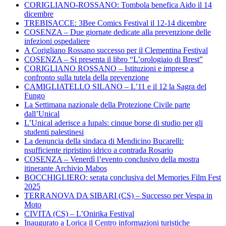
CORIGLIANO-ROSSANO: Tombola benefica Aido il 14
dicembre
TREBISACCE: 3Bee Comics Festival il 12-14 dicembre
COSENZA – Due giornate dedicate alla prevenzione delle
infezioni ospedaliere
A Corigliano Rossano successo per il Clementina Festival
COSENZA – Si presenta il libro “L’orologiaio di Brest”
CORIGLIANO ROSSANO – Istituzioni e imprese a
confronto sulla tutela della prevenzione
CAMIGLIATELLO SILANO – L’11 e il 12 la Sagra del
Fungo
La Settimana nazionale della Protezione Civile parte
dall’Unical
L’Unical aderisce a Iupals: cinque borse di studio per gli
studenti palestinesi
La denuncia della sindaca di Mendicino Bucarelli:
nsufficiente ripristino idrico a contrada Rosario
COSENZA – Venerdì l’evento conclusivo della mostra
itinerante Archivio Mabos
BOCCHIGLIERO: serata conclusiva del Memories Film Fest
2025
TERRANOVA DA SIBARI (CS) – Successo per Vespa in
Moto
CIVITA (CS) – L’Onirika Festival
Inaugurato a Lorica il Centro informazioni turistiche