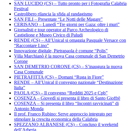
SAN LUCIDO (CS) – Tutto pronto per i Fotografia Calabria
Festival
Castrolibero rilancia la sfida al randagismo
SAN FILI – Presentate “Le Notti delle Magare”
CERISANO – Lunedì “Tre giorni per Gaza: oltre i muri”
Giornalisti e tour operator al Parco Archeologico di
Castiglione e Museo Civico di Paludi
RENDE (CS) – All’Unical si omaggia Pasquale Versace con
“Raccontare Lino”
Innovazione digitale, Pietrapaola è comune “Polis”
Villa Marchianò è la nuova Casa comunale di San Demetrio
Corone
SAN DEMETRIO CORONE (CS) – S’inaugura la nuova
Casa Comunale
PIETRAFITTA (CS) – Domani “Ruga in Fiore”
RENDE – All’Unical il convegno nazionale “Destinazione
Italia”
PAOLA (CS) – Il convegno “Redditi 2025 e Cpb”
COSENZA – Giovedì si presenta il libro di Santo Gioffrè
COSENZA – Si presenta il libro “Incontri ravvicinati” di
Antonio Monda
Il prof. Franco Rubino: Serve approccio integrato per
stimolare la crescita economica della Calabria
SPEZZANO ALBANESE (CS) – Concluso il weekend
dell’Arberia