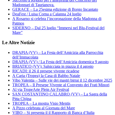
Successo a Reggio per l’anteprima del Concorso dei
Madonnari di Taurianova.
GERACE – La 25esima edizione di Borgo Incantato
DeaFest / Luisa Corna a Calanna 24 luglio
A Rosarno si celebra l’incoronazione della Madonna di
Patmos
SIDERNO – Dal 25 luglio “Immersi nel Blu-Festival del
Mare”
Le Altre Notizie
DRAPIA (VV) – La Festa dell’Amicizia alla Parrocchia
dell’Immacolata
DRAPIA (VV) / La Festa dell’Amicizia domenica 9 agosto
BRIATICO (VV): Salsicciata in piazza il 4 agosto
RICADI: il 26 il presepe vivente ricadese
A Caria (Tropea) la Casa di Babbo Natale
Vibo Valentia – Sulle vie dei mastri birrai il 12 dicembre 2025
TROPEA – Il Presepe Vivente al Convento dei Frati Minori
Al via TropeArte Plein Air Festival
SAN COSTANTINO CALABRO (VV) – La Sagra della
Pitta Chjina
TROPEA – La mostra Visio Mentis
A Pizzo celebrata al Giornata del Mare
VIBO – Si presenta il il Rapporto di Banca d’Italia