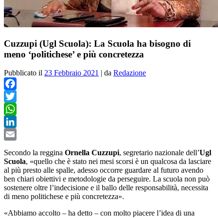
Cuzzupi (Ugl Scuola): La Scuola ha bisogno di
meno ‘politichese’ e più concretezza
Pubblicato il
23 Febbraio 2021
|
da
Redazione
Facebook
Twitter
WhatsApp
LinkedIn
Email
Secondo la reggina
Ornella Cuzzupi
, segretario nazionale dell’
Ugl
Scuola
, «quello che è stato nei mesi scorsi è un qualcosa da lasciare
al più presto alle spalle, adesso occorre guardare al futuro avendo
ben chiari obiettivi e metodologie da perseguire. La scuola non può
sostenere oltre l’indecisione e il ballo delle responsabilità, necessita
di meno politichese e più concretezza».
«Abbiamo accolto – ha detto – con molto piacere l’idea di una