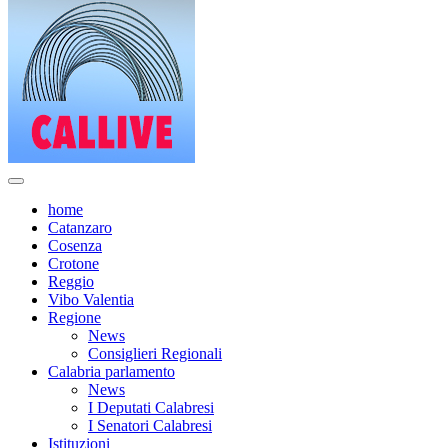
home
Catanzaro
Cosenza
Crotone
Reggio
Vibo Valentia
Regione
News
Consiglieri Regionali
Calabria parlamento
News
I Deputati Calabresi
I Senatori Calabresi
Istituzioni