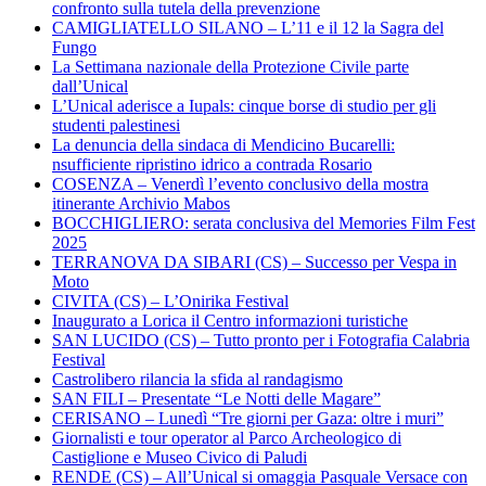
confronto sulla tutela della prevenzione
CAMIGLIATELLO SILANO – L’11 e il 12 la Sagra del
Fungo
La Settimana nazionale della Protezione Civile parte
dall’Unical
L’Unical aderisce a Iupals: cinque borse di studio per gli
studenti palestinesi
La denuncia della sindaca di Mendicino Bucarelli:
nsufficiente ripristino idrico a contrada Rosario
COSENZA – Venerdì l’evento conclusivo della mostra
itinerante Archivio Mabos
BOCCHIGLIERO: serata conclusiva del Memories Film Fest
2025
TERRANOVA DA SIBARI (CS) – Successo per Vespa in
Moto
CIVITA (CS) – L’Onirika Festival
Inaugurato a Lorica il Centro informazioni turistiche
SAN LUCIDO (CS) – Tutto pronto per i Fotografia Calabria
Festival
Castrolibero rilancia la sfida al randagismo
SAN FILI – Presentate “Le Notti delle Magare”
CERISANO – Lunedì “Tre giorni per Gaza: oltre i muri”
Giornalisti e tour operator al Parco Archeologico di
Castiglione e Museo Civico di Paludi
RENDE (CS) – All’Unical si omaggia Pasquale Versace con