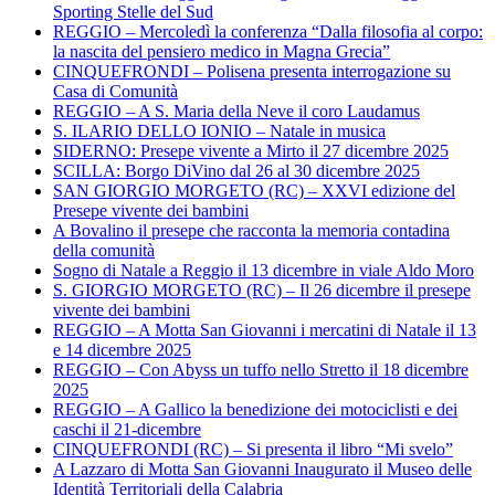
Sporting Stelle del Sud
REGGIO – Mercoledì la conferenza “Dalla filosofia al corpo:
la nascita del pensiero medico in Magna Grecia”
CINQUEFRONDI – Polisena presenta interrogazione su
Casa di Comunità
REGGIO – A S. Maria della Neve il coro Laudamus
S. ILARIO DELLO IONIO – Natale in musica
SIDERNO: Presepe vivente a Mirto il 27 dicembre 2025
SCILLA: Borgo DiVino dal 26 al 30 dicembre 2025
SAN GIORGIO MORGETO (RC) – XXVI edizione del
Presepe vivente dei bambini
A Bovalino il presepe che racconta la memoria contadina
della comunità
Sogno di Natale a Reggio il 13 dicembre in viale Aldo Moro
S. GIORGIO MORGETO (RC) – Il 26 dicembre il presepe
vivente dei bambini
REGGIO – A Motta San Giovanni i mercatini di Natale il 13
e 14 dicembre 2025
REGGIO – Con Abyss un tuffo nello Stretto il 18 dicembre
2025
REGGIO – A Gallico la benedizione dei motociclisti e dei
caschi il 21-dicembre
CINQUEFRONDI (RC) – Si presenta il libro “Mi svelo”
A Lazzaro di Motta San Giovanni Inaugurato il Museo delle
Identità Territoriali della Calabria