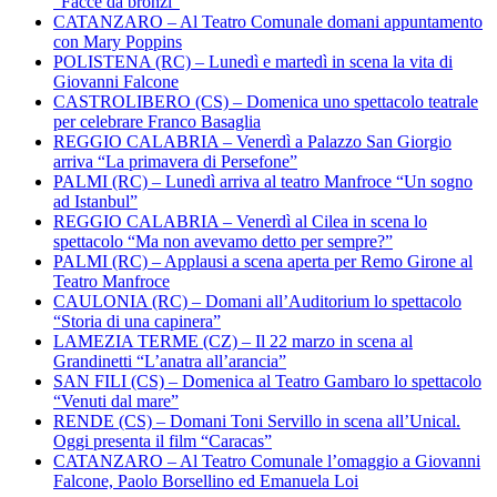
“Facce da bronzi”
CATANZARO – Al Teatro Comunale domani appuntamento
con Mary Poppins
POLISTENA (RC) – Lunedì e martedì in scena la vita di
Giovanni Falcone
CASTROLIBERO (CS) – Domenica uno spettacolo teatrale
per celebrare Franco Basaglia
REGGIO CALABRIA – Venerdì a Palazzo San Giorgio
arriva “La primavera di Persefone”
PALMI (RC) – Lunedì arriva al teatro Manfroce “Un sogno
ad Istanbul”
REGGIO CALABRIA – Venerdì al Cilea in scena lo
spettacolo “Ma non avevamo detto per sempre?”
PALMI (RC) – Applausi a scena aperta per Remo Girone al
Teatro Manfroce
CAULONIA (RC) – Domani all’Auditorium lo spettacolo
“Storia di una capinera”
LAMEZIA TERME (CZ) – Il 22 marzo in scena al
Grandinetti “L’anatra all’arancia”
SAN FILI (CS) – Domenica al Teatro Gambaro lo spettacolo
“Venuti dal mare”
RENDE (CS) – Domani Toni Servillo in scena all’Unical.
Oggi presenta il film “Caracas”
CATANZARO – Al Teatro Comunale l’omaggio a Giovanni
Falcone, Paolo Borsellino ed Emanuela Loi