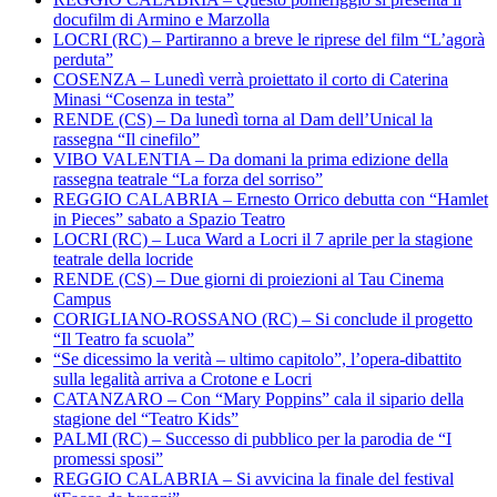
docufilm di Armino e Marzolla
LOCRI (RC) – Partiranno a breve le riprese del film “L’agorà
perduta”
COSENZA – Lunedì verrà proiettato il corto di Caterina
Minasi “Cosenza in testa”
RENDE (CS) – Da lunedì torna al Dam dell’Unical la
rassegna “Il cinefilo”
VIBO VALENTIA – Da domani la prima edizione della
rassegna teatrale “La forza del sorriso”
REGGIO CALABRIA – Ernesto Orrico debutta con “Hamlet
in Pieces” sabato a Spazio Teatro
LOCRI (RC) – Luca Ward a Locri il 7 aprile per la stagione
teatrale della locride
RENDE (CS) – Due giorni di proiezioni al Tau Cinema
Campus
CORIGLIANO-ROSSANO (RC) – Si conclude il progetto
“Il Teatro fa scuola”
“Se dicessimo la verità – ultimo capitolo”, l’opera-dibattito
sulla legalità arriva a Crotone e Locri
CATANZARO – Con “Mary Poppins” cala il sipario della
stagione del “Teatro Kids”
PALMI (RC) – Successo di pubblico per la parodia de “I
promessi sposi”
REGGIO CALABRIA – Si avvicina la finale del festival