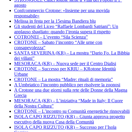
agosto
Confcommercio Crotone: «Insieme per una movida
responsabile»
Melissa in festa per la 15esima Bandiera blu
Gli studenti del Liceo “Raffaele Lombardi Satriani”: Un
applauso sbagliato: quando l’ironia supera il rispetto
COTRONEI – L’evento “Sila Scienza”
CROTONE – Sabato l’incontro “Alle urne con
consapevolezza”
SANTA SEVERINA (KR) – La mostra “Dario Fo. La Bibbia
dei villani”
MESORACA (KR) – Nuova sede per il Centro Dialisi
CROTONE – Successo per KRIU – KRotone Identità
Urbane
CROTONE – La mostra “Madre: rituali di memoria”
A Umbriatico l’incontro pubblico per risolvere la zoonosi
A Crotone una due giorni sulla rete delle Donne della Magna
Grecia
MESORACA (KR) – L’iniziativa “Made in Italy: Il Cuore
della Nostra Cultura”
CROTONE – L’incontro su Comunità energetiche rinnovabili
ISOLA CAPO RIZZUTO (KR) – Giunta approva progetto
esecutivo della nuova Casa della Comunità
ISOLA CAPO RIZZUTO (KR) – Successo per l’Isola