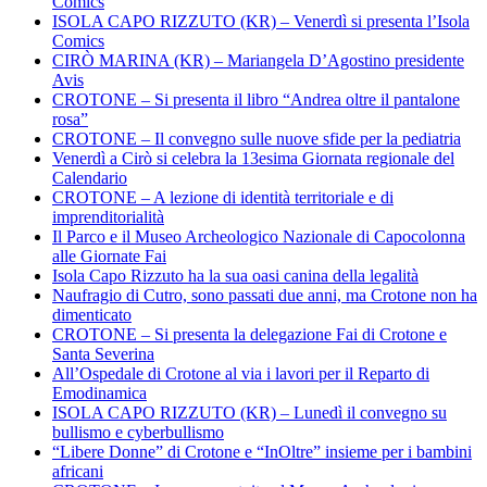
Comics
ISOLA CAPO RIZZUTO (KR) – Venerdì si presenta l’Isola
Comics
CIRÒ MARINA (KR) – Mariangela D’Agostino presidente
Avis
CROTONE – Si presenta il libro “Andrea oltre il pantalone
rosa”
CROTONE – Il convegno sulle nuove sfide per la pediatria
Venerdì a Cirò si celebra la 13esima Giornata regionale del
Calendario
CROTONE – A lezione di identità territoriale e di
imprenditorialità
Il Parco e il Museo Archeologico Nazionale di Capocolonna
alle Giornate Fai
Isola Capo Rizzuto ha la sua oasi canina della legalità
Naufragio di Cutro, sono passati due anni, ma Crotone non ha
dimenticato
CROTONE – Si presenta la delegazione Fai di Crotone e
Santa Severina
All’Ospedale di Crotone al via i lavori per il Reparto di
Emodinamica
ISOLA CAPO RIZZUTO (KR) – Lunedì il convegno su
bullismo e cyberbullismo
“Libere Donne” di Crotone e “InOltre” insieme per i bambini
africani