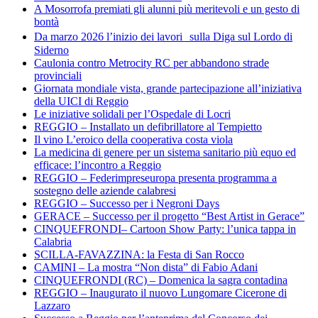
A Mosorrofa premiati gli alunni più meritevoli e un gesto di
bontà
Da marzo 2026 l’inizio dei lavori sulla Diga sul Lordo di
Siderno
Caulonia contro Metrocity RC per abbandono strade
provinciali
Giornata mondiale vista, grande partecipazione all’iniziativa
della UICI di Reggio
Le iniziative solidali per l’Ospedale di Locri
REGGIO – Installato un defibrillatore al Tempietto
Il vino L’eroico della cooperativa costa viola
La medicina di genere per un sistema sanitario più equo ed
efficace: l’incontro a Reggio
REGGIO – Federimpreseuropa presenta programma a
sostegno delle aziende calabresi
REGGIO – Successo per i Negroni Days
GERACE – Successo per il progetto “Best Artist in Gerace”
CINQUEFRONDI– Cartoon Show Party: l’unica tappa in
Calabria
SCILLA-FAVAZZINA: la Festa di San Rocco
CAMINI – La mostra “Non dista” di Fabio Adani
CINQUEFRONDI (RC) – Domenica la sagra contadina
REGGIO – Inaugurato il nuovo Lungomare Cicerone di
Lazzaro