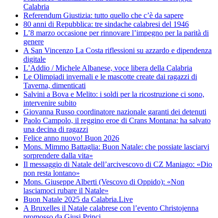
Calabria
Referendum Giustizia: tutto quello che c’è da sapere
80 anni di Repubblica: tre sindache calabresi del 1946
L’8 marzo occasione per rinnovare l’impegno per la parità di
genere
A San Vincenzo La Costa riflessioni su azzardo e dipendenza
digitale
L’Addio / Michele Albanese, voce libera della Calabria
Le Olimpiadi invernali e le mascotte create dai ragazzi di
Taverna, dimenticati
Salvini a Bova e Melito: i soldi per la ricostruzione ci sono,
intervenire subito
Giovanna Russo coordinatore nazionale garanti dei detenuti
Paolo Campolo, il reggino eroe di Crans Montana: ha salvato
una decina di ragazzi
Felice anno nuovo! Buon 2026
Mons. Mimmo Battaglia: Buon Natale: che possiate lasciarvi
sorprendere dalla vita»
Il messaggio di Natale dell’arcivescovo di CZ Maniago: «Dio
non resta lontano»
Mons. Giuseppe Alberti (Vescovo di Oppido): «Non
lasciamoci rubare il Natale»
Buon Natale 2025 da Calabria.Live
A Bruxelles il Natale calabrese con l’evento Christojenna
promosso da Giusi Princi