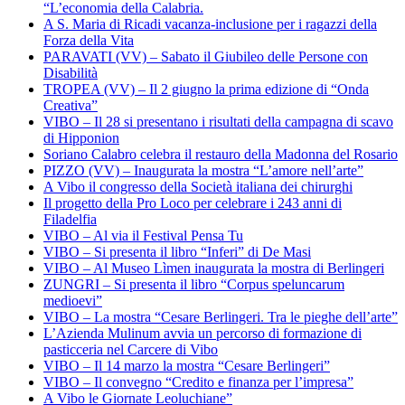
“L’economia della Calabria.
A S. Maria di Ricadi vacanza-inclusione per i ragazzi della
Forza della Vita
PARAVATI (VV) – Sabato il Giubileo delle Persone con
Disabilità
TROPEA (VV) – Il 2 giugno la prima edizione di “Onda
Creativa”
VIBO – Il 28 si presentano i risultati della campagna di scavo
di Hipponion
Soriano Calabro celebra il restauro della Madonna del Rosario
PIZZO (VV) – Inaugurata la mostra “L’amore nell’arte”
A Vibo il congresso della Società italiana dei chirurghi
Il progetto della Pro Loco per celebrare i 243 anni di
Filadelfia
VIBO – Al via il Festival Pensa Tu
VIBO – Si presenta il libro “Inferi” di De Masi
VIBO – Al Museo Lìmen inaugurata la mostra di Berlingeri
ZUNGRI – Si presenta il libro “Corpus speluncarum
medioevi”
VIBO – La mostra “Cesare Berlingeri. Tra le pieghe dell’arte”
L’Azienda Mulinum avvia un percorso di formazione di
pasticceria nel Carcere di Vibo
VIBO – Il 14 marzo la mostra “Cesare Berlingeri”
VIBO – Il convegno “Credito e finanza per l’impresa”
A Vibo le Giornate Leoluchiane”