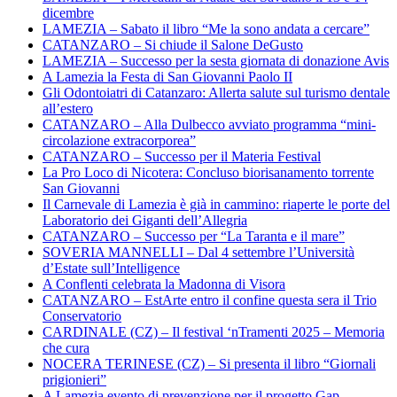
dicembre
LAMEZIA – Sabato il libro “Me la sono andata a cercare”
CATANZARO – Si chiude il Salone DeGusto
LAMEZIA – Successo per la sesta giornata di donazione Avis
A Lamezia la Festa di San Giovanni Paolo II
Gli Odontoiatri di Catanzaro: Allerta salute sul turismo dentale
all’estero
CATANZARO – Alla Dulbecco avviato programma “mini-
circolazione extracorporea”
CATANZARO – Successo per il Materia Festival
La Pro Loco di Nicotera: Concluso biorisanamento torrente
San Giovanni
Il Carnevale di Lamezia è già in cammino: riaperte le porte del
Laboratorio dei Giganti dell’Allegria
CATANZARO – Successo per “La Taranta e il mare”
SOVERIA MANNELLI – Dal 4 settembre l’Università
d’Estate sull’Intelligence
A Conflenti celebrata la Madonna di Visora
CATANZARO – EstArte entro il confine questa sera il Trio
Conservatorio
CARDINALE (CZ) – Il festival ‘nTramenti 2025 – Memoria
che cura
NOCERA TERINESE (CZ) – Si presenta il libro “Giornali
prigionieri”
A Lamezia evento di prevenzione per il progetto Gap