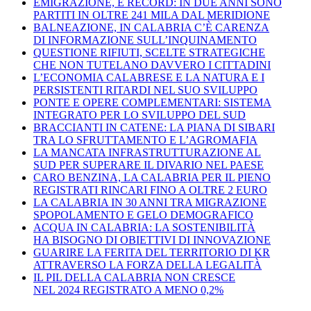
EMIGRAZIONE, È RECORD: IN DUE ANNI SONO
PARTITI IN OLTRE 241 MILA DAL MERIDIONE
BALNEAZIONE, IN CALABRIA C’È CARENZA
DI INFORMAZIONE SULL’INQUINAMENTO
QUESTIONE RIFIUTI, SCELTE STRATEGICHE
CHE NON TUTELANO DAVVERO I CITTADINI
L’ECONOMIA CALABRESE E LA NATURA E I
PERSISTENTI RITARDI NEL SUO SVILUPPO
PONTE E OPERE COMPLEMENTARI: SISTEMA
INTEGRATO PER LO SVILUPPO DEL SUD
BRACCIANTI IN CATENE: LA PIANA DI SIBARI
TRA LO SFRUTTAMENTO E L’AGROMAFIA
LA MANCATA INFRASTRUTTURAZIONE AL
SUD PER SUPERARE IL DIVARIO NEL PAESE
CARO BENZINA, LA CALABRIA PER IL PIENO
REGISTRATI RINCARI FINO A OLTRE 2 EURO
LA CALABRIA IN 30 ANNI TRA MIGRAZIONE
SPOPOLAMENTO E GELO DEMOGRAFICO
ACQUA IN CALABRIA: LA SOSTENIBILITÀ
HA BISOGNO DI OBIETTIVI DI INNOVAZIONE
GUARIRE LA FERITA DEL TERRITORIO DI KR
ATTRAVERSO LA FORZA DELLA LEGALITÀ
IL PIL DELLA CALABRIA NON CRESCE
NEL 2024 REGISTRATO A MENO 0,2%