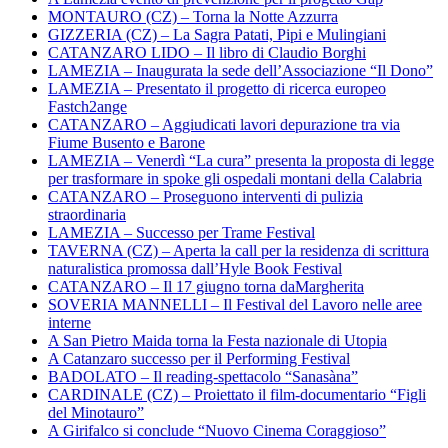
MONTAURO (CZ) – Torna la Notte Azzurra
GIZZERIA (CZ) – La Sagra Patati, Pipi e Mulingiani
CATANZARO LIDO – Il libro di Claudio Borghi
LAMEZIA – Inaugurata la sede dell’Associazione “Il Dono”
LAMEZIA – Presentato il progetto di ricerca europeo
Fastch2ange
CATANZARO – Aggiudicati lavori depurazione tra via
Fiume Busento e Barone
LAMEZIA – Venerdì “La cura” presenta la proposta di legge
per trasformare in spoke gli ospedali montani della Calabria
CATANZARO – Proseguono interventi di pulizia
straordinaria
LAMEZIA – Successo per Trame Festival
TAVERNA (CZ) – Aperta la call per la residenza di scrittura
naturalistica promossa dall’Hyle Book Festival
CATANZARO – Il 17 giugno torna daMargherita
SOVERIA MANNELLI – Il Festival del Lavoro nelle aree
interne
A San Pietro Maida torna la Festa nazionale di Utopia
A Catanzaro successo per il Performing Festival
BADOLATO – Il reading-spettacolo “Sanasàna”
CARDINALE (CZ) – Proiettato il film-documentario “Figli
del Minotauro”
A Girifalco si conclude “Nuovo Cinema Coraggioso”