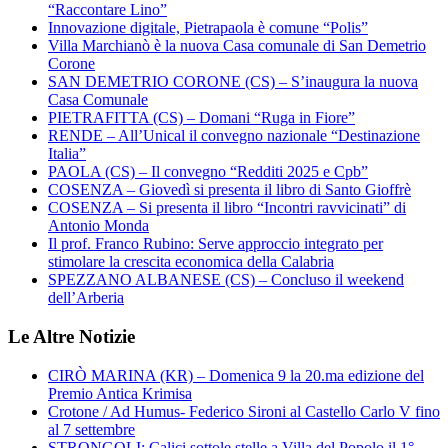
“Raccontare Lino”
Innovazione digitale, Pietrapaola è comune “Polis”
Villa Marchianò è la nuova Casa comunale di San Demetrio
Corone
SAN DEMETRIO CORONE (CS) – S’inaugura la nuova
Casa Comunale
PIETRAFITTA (CS) – Domani “Ruga in Fiore”
RENDE – All’Unical il convegno nazionale “Destinazione
Italia”
PAOLA (CS) – Il convegno “Redditi 2025 e Cpb”
COSENZA – Giovedì si presenta il libro di Santo Gioffrè
COSENZA – Si presenta il libro “Incontri ravvicinati” di
Antonio Monda
Il prof. Franco Rubino: Serve approccio integrato per
stimolare la crescita economica della Calabria
SPEZZANO ALBANESE (CS) – Concluso il weekend
dell’Arberia
Le Altre Notizie
CIRÒ MARINA (KR) – Domenica 9 la 20.ma edizione del
Premio Antica Krimisa
Crotone / Ad Humus- Federico Sironi al Castello Carlo V fino
al 7 settembre
STRONGOLI: Calici sottole stelle a Villa del Popolo il 1°