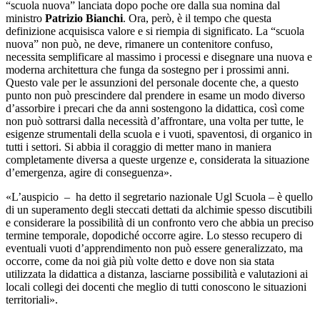
“scuola nuova” lanciata dopo poche ore dalla sua nomina dal
ministro
Patrizio Bianchi
. Ora, però, è il tempo che questa
definizione acquisisca valore e si riempia di significato. La “scuola
nuova” non può, ne deve, rimanere un contenitore confuso,
necessita semplificare al massimo i processi e disegnare una nuova e
moderna architettura che funga da sostegno per i prossimi anni.
Questo vale per le assunzioni del personale docente che, a questo
punto non può prescindere dal prendere in esame un modo diverso
d’assorbire i precari che da anni sostengono la didattica, così come
non può sottrarsi dalla necessità d’affrontare, una volta per tutte, le
esigenze strumentali della scuola e i vuoti, spaventosi, di organico in
tutti i settori. Si abbia il coraggio di metter mano in maniera
completamente diversa a queste urgenze e, considerata la situazione
d’emergenza, agire di conseguenza».
«L’auspicio – ha detto il segretario nazionale Ugl Scuola – è quello
di un superamento degli steccati dettati da alchimie spesso discutibili
e considerare la possibilità di un confronto vero che abbia un preciso
termine temporale, dopodiché occorre agire. Lo stesso recupero di
eventuali vuoti d’apprendimento non può essere generalizzato, ma
occorre, come da noi già più volte detto e dove non sia stata
utilizzata la didattica a distanza, lasciarne possibilità e valutazioni ai
locali collegi dei docenti che meglio di tutti conoscono le situazioni
territoriali».