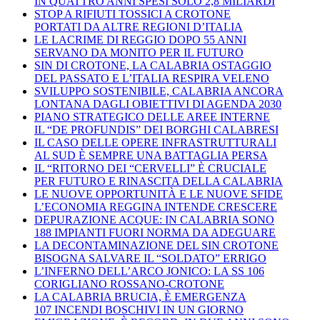
IN QUATTRO ANNI SPESI SOLO 2,8 MILIARDI
STOP A RIFIUTI TOSSICI A CROTONE
PORTATI DA ALTRE REGIONI D’ITALIA
LE LACRIME DI REGGIO DOPO 55 ANNI
SERVANO DA MONITO PER IL FUTURO
SIN DI CROTONE, LA CALABRIA OSTAGGIO
DEL PASSATO E L’ITALIA RESPIRA VELENO
SVILUPPO SOSTENIBILE, CALABRIA ANCORA
LONTANA DAGLI OBIETTIVI DI AGENDA 2030
PIANO STRATEGICO DELLE AREE INTERNE
IL “DE PROFUNDIS” DEI BORGHI CALABRESI
IL CASO DELLE OPERE INFRASTRUTTURALI
AL SUD È SEMPRE UNA BATTAGLIA PERSA
IL “RITORNO DEI “CERVELLI” È CRUCIALE
PER FUTURO E RINASCITA DELLA CALABRIA
LE NUOVE OPPORTUNITÀ E LE NUOVE SFIDE
L’ECONOMIA REGGINA INTENDE CRESCERE
DEPURAZIONE ACQUE: IN CALABRIA SONO
188 IMPIANTI FUORI NORMA DA ADEGUARE
LA DECONTAMINAZIONE DEL SIN CROTONE
BISOGNA SALVARE IL “SOLDATO” ERRIGO
L’INFERNO DELL’ARCO JONICO: LA SS 106
CORIGLIANO ROSSANO-CROTONE
LA CALABRIA BRUCIA, È EMERGENZA
107 INCENDI BOSCHIVI IN UN GIORNO