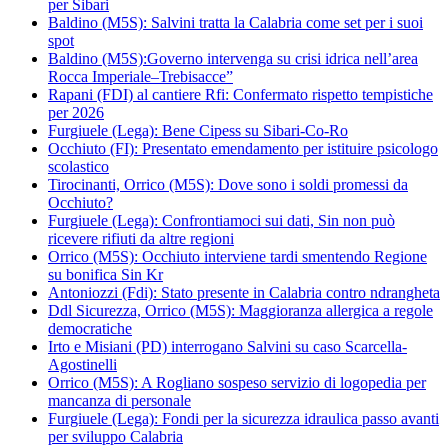
per Sibari
Baldino (M5S): Salvini tratta la Calabria come set per i suoi
spot
Baldino (M5S):Governo intervenga su crisi idrica nell’area
Rocca Imperiale–Trebisacce”
Rapani (FDI) al cantiere Rfi: Confermato rispetto tempistiche
per 2026
Furgiuele (Lega): Bene Cipess su Sibari-Co-Ro
Occhiuto (FI): Presentato emendamento per istituire psicologo
scolastico
Tirocinanti, Orrico (M5S): Dove sono i soldi promessi da
Occhiuto?
Furgiuele (Lega): Confrontiamoci sui dati, Sin non può
ricevere rifiuti da altre regioni
Orrico (M5S): Occhiuto interviene tardi smentendo Regione
su bonifica Sin Kr
Antoniozzi (Fdi): Stato presente in Calabria contro ndrangheta
Ddl Sicurezza, Orrico (M5S): Maggioranza allergica a regole
democratiche
Irto e Misiani (PD) interrogano Salvini su caso Scarcella-
Agostinelli
Orrico (M5S): A Rogliano sospeso servizio di logopedia per
mancanza di personale
Furgiuele (Lega): Fondi per la sicurezza idraulica passo avanti
per sviluppo Calabria