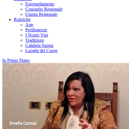
Europarlamento
Consiglio Regionale
Giunta Regionale
Rubriche
Arte
Prelibatezze
I Nostri Vini
Tradizioni
Calabria Suona
Luoghi del Cuore
In Primo Piano