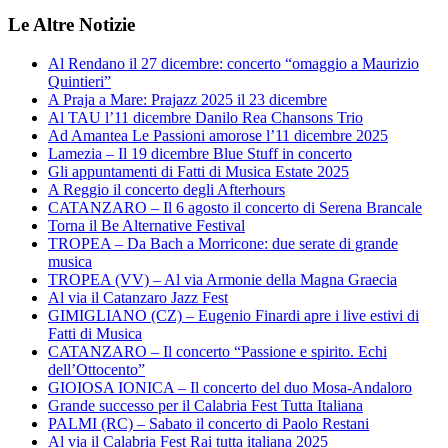
Le Altre Notizie
Al Rendano il 27 dicembre: concerto “omaggio a Maurizio
Quintieri”
A Praja a Mare: Prajazz 2025 il 23 dicembre
Al TAU l’11 dicembre Danilo Rea Chansons Trio
Ad Amantea Le Passioni amorose l’11 dicembre 2025
Lamezia – Il 19 dicembre Blue Stuff in concerto
Gli appuntamenti di Fatti di Musica Estate 2025
A Reggio il concerto degli Afterhours
CATANZARO – Il 6 agosto il concerto di Serena Brancale
Torna il Be Alternative Festival
TROPEA – Da Bach a Morricone: due serate di grande
musica
TROPEA (VV) – Al via Armonie della Magna Graecia
Al via il Catanzaro Jazz Fest
GIMIGLIANO (CZ) – Eugenio Finardi apre i live estivi di
Fatti di Musica
CATANZARO – Il concerto “Passione e spirito. Echi
dell’Ottocento”
GIOIOSA IONICA – Il concerto del duo Mosa-Andaloro
Grande successo per il Calabria Fest Tutta Italiana
PALMI (RC) – Sabato il concerto di Paolo Restani
Al via il Calabria Fest Rai tutta italiana 2025