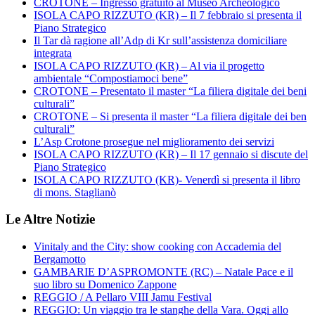
CROTONE – Ingresso gratuito al Museo Archeologico
ISOLA CAPO RIZZUTO (KR) – Il 7 febbraio si presenta il
Piano Strategico
Il Tar dà ragione all’Adp di Kr sull’assistenza domiciliare
integrata
ISOLA CAPO RIZZUTO (KR) – Al via il progetto
ambientale “Compostiamoci bene”
CROTONE – Presentato il master “La filiera digitale dei beni
culturali”
CROTONE – Si presenta il master “La filiera digitale dei ben
culturali”
L’Asp Crotone prosegue nel miglioramento dei servizi
ISOLA CAPO RIZZUTO (KR) – Il 17 gennaio si discute del
Piano Strategico
ISOLA CAPO RIZZUTO (KR)- Venerdì si presenta il libro
di mons. Staglianò
Le Altre Notizie
Vinitaly and the City: show cooking con Accademia del
Bergamotto
GAMBARIE D’ASPROMONTE (RC) – Natale Pace e il
suo libro su Domenico Zappone
REGGIO / A Pellaro VIII Jamu Festival
REGGIO: Un viaggio tra le stanghe della Vara. Oggi allo