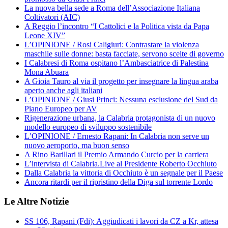
La nuova bella sede a Roma dell’Associazione Italiana
Coltivatori (AIC)
A Reggio l’incontro “I Cattolici e la Politica vista da Papa
Leone XIV”
L’OPINIONE / Rosi Caligiuri: Contrastare la violenza
maschile sulle donne: basta facciate, servono scelte di governo
I Calabresi di Roma ospitano l’Ambasciatrice di Palestina
Mona Abuara
A Gioia Tauro al via il progetto per insegnare la lingua araba
aperto anche agli italiani
L’OPINIONE / Giusi Princi: Nessuna esclusione del Sud da
Piano Europeo per AV
Rigenerazione urbana, la Calabria protagonista di un nuovo
modello europeo di sviluppo sostenibile
L’OPINIONE / Ernesto Rapani: In Calabria non serve un
nuovo aeroporto, ma buon senso
A Rino Barillari il Premio Armando Curcio per la carriera
L’intervista di Calabria.Live al Presidente Roberto Occhiuto
Dalla Calabria la vittoria di Occhiuto è un segnale per il Paese
Ancora ritardi per il ripristino della Diga sul torrente Lordo
Le Altre Notizie
SS 106, Rapani (Fdi): Aggiudicati i lavori da CZ a Kr, attesa