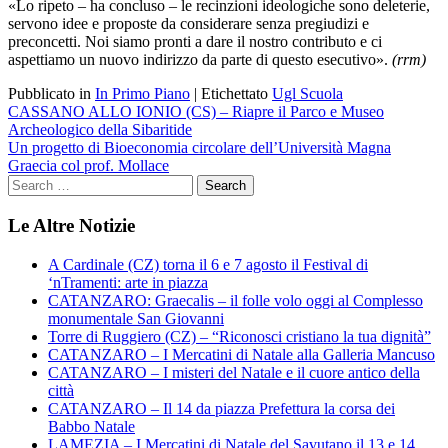
«Lo ripeto – ha concluso – le recinzioni ideologiche sono deleterie,
servono idee e proposte da considerare senza pregiudizi e
preconcetti. Noi siamo pronti a dare il nostro contributo e ci
aspettiamo un nuovo indirizzo da parte di questo esecutivo».
(rrm)
Pubblicato in
In Primo Piano
|
Etichettato
Ugl Scuola
Navigazione
CASSANO ALLO IONIO (CS) – Riapre il Parco e Museo
Archeologico della Sibaritide
articoli
Un progetto di Bioeconomia circolare dell’Università Magna
Graecia col prof. Mollace
Le Altre Notizie
A Cardinale (CZ) torna il 6 e 7 agosto il Festival di
‘nTramenti: arte in piazza
CATANZARO: Graecalis – il folle volo oggi al Complesso
monumentale San Giovanni
Torre di Ruggiero (CZ) – “Riconosci cristiano la tua dignità”
CATANZARO – I Mercatini di Natale alla Galleria Mancuso
CATANZARO – I misteri del Natale e il cuore antico della
città
CATANZARO – Il 14 da piazza Prefettura la corsa dei
Babbo Natale
LAMEZIA – I Mercatini di Natale del Savutano il 13 e 14