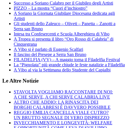
Successo a Soriano Calabro per il Giubileo degli Artisti
PIZZO – La mostra “Cuori d’inchiostro”
A Soriano la Giornata Giubilare Diocesana dedicata agli
Artisti
Gli studenti dello Zaleuco – Oliveti – Panetta – Zanotti a
Serra san Bruno
Intesa tra Confesercenti e Scuola Alberghiera di Vibo
A Tropea si presenta il libro “Oro Rosso di Calabria” di
Cinquegrana
A Vibo si è parlato di Eugenio Scalfari
Il fascino del Presepe a Serra San Bruno
FILADELFIA (VV) – A maggio torna il Filadelfia Festival
La “Pignolata” più grande chiude le feste natalizie a Filadelfia
A Vibo al via la Settimana dello Studente del Capialbi
Le Altre Notizie
STAVOLTA VOGLIAMO RACCONTARE DI NOI:
A CHE SERVE, A CHI SERVE CALABRIA.LIVE
ALTRO CHE ADDIO: LA RINASCITA DEI
BORGHI CALABRESI È DAVVERO POSSIBILE
REGGIO EMILIA CANCELLA VIALE CUTRO?
UN BRUTTO SEGNALE DI VERO DISPREZZO
INVECCHIAMENTO E LONGEVITÀ: WELFARE
E OPPORTUNITÀ COME LEVA DI SVILUPPO