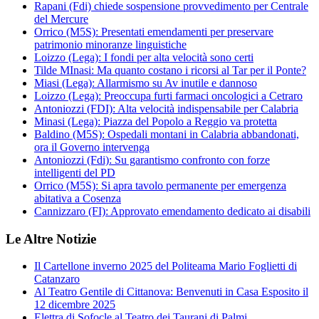
Rapani (Fdi) chiede sospensione provvedimento per Centrale
del Mercure
Orrico (M5S): Presentati emendamenti per preservare
patrimonio minoranze linguistiche
Loizzo (Lega): I fondi per alta velocità sono certi
Tilde MInasi: Ma quanto costano i ricorsi al Tar per il Ponte?
Miasi (Lega): Allarmismo su Av inutile e dannoso
Loizzo (Lega): Preoccupa furti farmaci oncologici a Cetraro
Antoniozzi (FDI): Alta velocità indispensabile per Calabria
Minasi (Lega): Piazza del Popolo a Reggio va protetta
Baldino (M5S): Ospedali montani in Calabria abbandonati,
ora il Governo intervenga
Antoniozzi (Fdi): Su garantismo confronto con forze
intelligenti del PD
Orrico (M5S): Si apra tavolo permanente per emergenza
abitativa a Cosenza
Cannizzaro (FI): Approvato emendamento dedicato ai disabili
Le Altre Notizie
Il Cartellone inverno 2025 del Politeama Mario Foglietti di
Catanzaro
Al Teatro Gentile di Cittanova: Benvenuti in Casa Esposito il
12 dicembre 2025
Elettra di Sofocle al Teatro dei Taurani di Palmi