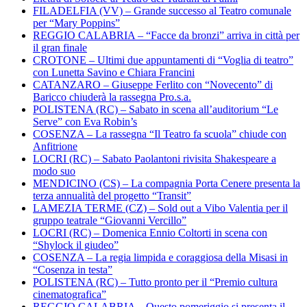
FILADELFIA (VV) – Grande successo al Teatro comunale
per “Mary Poppins”
REGGIO CALABRIA – “Facce da bronzi” arriva in città per
il gran finale
CROTONE – Ultimi due appuntamenti di “Voglia di teatro”
con Lunetta Savino e Chiara Francini
CATANZARO – Giuseppe Ferlito con “Novecento” di
Baricco chiuderà la rassegna Pro.s.a.
POLISTENA (RC) – Sabato in scena all’auditorium “Le
Serve” con Eva Robin’s
COSENZA – La rassegna “Il Teatro fa scuola” chiude con
Anfitrione
LOCRI (RC) – Sabato Paolantoni rivisita Shakespeare a
modo suo
MENDICINO (CS) – La compagnia Porta Cenere presenta la
terza annualità del progetto “Transit”
LAMEZIA TERME (CZ) – Sold out a Vibo Valentia per il
gruppo teatrale “Giovanni Vercillo”
LOCRI (RC) – Domenica Ennio Coltorti in scena con
“Shylock il giudeo”
COSENZA – La regia limpida e coraggiosa della Misasi in
“Cosenza in testa”
POLISTENA (RC) – Tutto pronto per il “Premio cultura
cinematografica”
REGGIO CALABRIA – Questo pomeriggio si presenta il