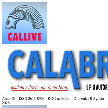
Vai
al
contenuto
Anno IX - ISSN 2611-8963 - ROC n. 33726 - Domenica 9 Agosto
2026