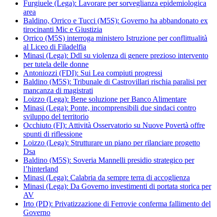
Furgiuele (Lega): Lavorare per sorveglianza epidemiologica
area
Baldino, Orrico e Tucci (M5S): Governo ha abbandonato ex
tirocinanti Mic e Giustizia
Orrico (M5S) interroga ministero Istruzione per conflittualità
al Liceo di Filadelfia
Minasi (Lega): Ddl su violenza di genere prezioso intervento
per tutela delle donne
Antoniozzi (FDI): Sui Lea compiuti progressi
Baldino (M5S): Tribunale di Castrovillari rischia paralisi per
mancanza di magistrati
Loizzo (Lega): Bene soluzione per Banco Alimentare
Minasi (Lega): Ponte, incomprensibili due sindaci contro
sviluppo del territorio
Occhiuto (FI): Attività Osservatorio su Nuove Povertà offre
spunti di riflessione
Loizzo (Lega): Strutturare un piano per rilanciare progetto
Dsa
Baldino (M5S): Soveria Mannelli presidio strategico per
l’hinterland
Minasi (Lega): Calabria da sempre terra di accoglienza
Minasi (Lega): Da Governo investimenti di portata storica per
AV
Irto (PD): Privatizzazione di Ferrovie conferma fallimento del
Governo