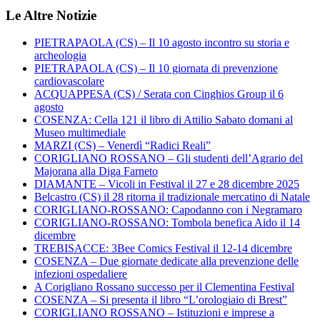
Le Altre Notizie
PIETRAPAOLA (CS) – Il 10 agosto incontro su storia e
archeologia
PIETRAPAOLA (CS) – Il 10 giornata di prevenzione
cardiovascolare
ACQUAPPESA (CS) / Serata con Cinghios Group il 6
agosto
COSENZA: Cella 121 il libro di Attilio Sabato domani al
Museo multimediale
MARZI (CS) – Venerdì “Radici Reali”
CORIGLIANO ROSSANO – Gli studenti dell’Agrario del
Majorana alla Diga Farneto
DIAMANTE – Vicoli in Festival il 27 e 28 dicembre 2025
Belcastro (CS) il 28 ritorna il tradizionale mercatino di Natale
CORIGLIANO-ROSSANO: Capodanno con i Negramaro
CORIGLIANO-ROSSANO: Tombola benefica Aido il 14
dicembre
TREBISACCE: 3Bee Comics Festival il 12-14 dicembre
COSENZA – Due giornate dedicate alla prevenzione delle
infezioni ospedaliere
A Corigliano Rossano successo per il Clementina Festival
COSENZA – Si presenta il libro “L’orologiaio di Brest”
CORIGLIANO ROSSANO – Istituzioni e imprese a