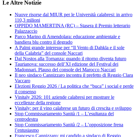
Le Altre Notizie
Nuove risorse dal MIUR per le Università calabresi: in arrivo
110,3 milioni
OPPIDO MAMERTINA (RC) – Stasera il Premio letterario
Palazzaccio
Parco Marino di Amendolara: educazione ambientale e
bandiera blu contro il degrado
A Palmi grande interesse per “Il Vento di Dahkla e il sole
della Calabria” del console Naccari
Dal Nostos alla Tornanza: quando il ritorno diventa futuro
Taurianova: successo dell’XI edizione del Festival dei
Madonnari. Plauso del console del Marocco Naccari
Il neo sindaco Cannizzaro incontra il prefetto di Reggio Clara
Vaccaro
Elezioni Reggio 2026 / La politica che “buca” i social e perde
il consenso
Vinitaly 2026: 101 aziende calabresi per mostrare le
eccellenze della regione
Vinitaly: per il vino calabrese un futuro di crescita e sviluppo
Stop Commissariamento Sanità /1 – L’esultanza del
centrodestra
Stop Commissariamento Sanità /2 – L’opposizione frena
l’entusiasmo
Francesco Cannizzaro: mi candido a sindaco di Reggio