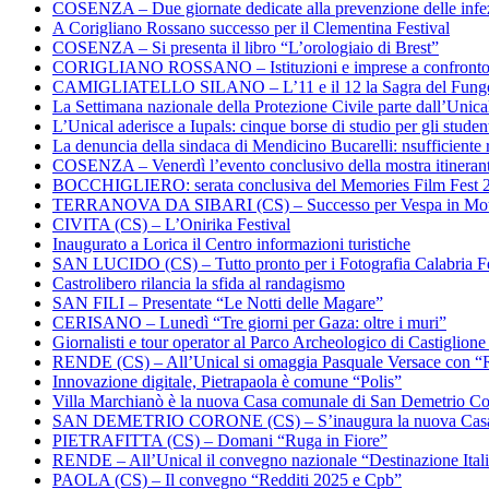
COSENZA – Due giornate dedicate alla prevenzione delle infez
A Corigliano Rossano successo per il Clementina Festival
COSENZA – Si presenta il libro “L’orologiaio di Brest”
CORIGLIANO ROSSANO – Istituzioni e imprese a confronto su
CAMIGLIATELLO SILANO – L’11 e il 12 la Sagra del Fung
La Settimana nazionale della Protezione Civile parte dall’Unica
L’Unical aderisce a Iupals: cinque borse di studio per gli student
La denuncia della sindaca di Mendicino Bucarelli: nsufficiente r
COSENZA – Venerdì l’evento conclusivo della mostra itineran
BOCCHIGLIERO: serata conclusiva del Memories Film Fest 
TERRANOVA DA SIBARI (CS) – Successo per Vespa in Mo
CIVITA (CS) – L’Onirika Festival
Inaugurato a Lorica il Centro informazioni turistiche
SAN LUCIDO (CS) – Tutto pronto per i Fotografia Calabria Fe
Castrolibero rilancia la sfida al randagismo
SAN FILI – Presentate “Le Notti delle Magare”
CERISANO – Lunedì “Tre giorni per Gaza: oltre i muri”
Giornalisti e tour operator al Parco Archeologico di Castiglion
RENDE (CS) – All’Unical si omaggia Pasquale Versace con “
Innovazione digitale, Pietrapaola è comune “Polis”
Villa Marchianò è la nuova Casa comunale di San Demetrio C
SAN DEMETRIO CORONE (CS) – S’inaugura la nuova Cas
PIETRAFITTA (CS) – Domani “Ruga in Fiore”
RENDE – All’Unical il convegno nazionale “Destinazione Ital
PAOLA (CS) – Il convegno “Redditi 2025 e Cpb”