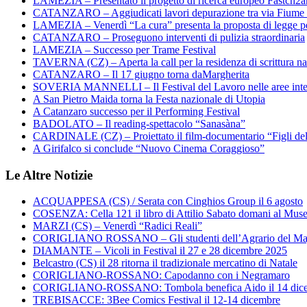
LAMEZIA – Presentato il progetto di ricerca europeo Fastch2
CATANZARO – Aggiudicati lavori depurazione tra via Fiume
LAMEZIA – Venerdì “La cura” presenta la proposta di legge per
CATANZARO – Proseguono interventi di pulizia straordinaria
LAMEZIA – Successo per Trame Festival
TAVERNA (CZ) – Aperta la call per la residenza di scrittura na
CATANZARO – Il 17 giugno torna daMargherita
SOVERIA MANNELLI – Il Festival del Lavoro nelle aree inte
A San Pietro Maida torna la Festa nazionale di Utopia
A Catanzaro successo per il Performing Festival
BADOLATO – Il reading-spettacolo “Sanasàna”
CARDINALE (CZ) – Proiettato il film-documentario “Figli de
A Girifalco si conclude “Nuovo Cinema Coraggioso”
Le Altre Notizie
ACQUAPPESA (CS) / Serata con Cinghios Group il 6 agosto
COSENZA: Cella 121 il libro di Attilio Sabato domani al Mus
MARZI (CS) – Venerdì “Radici Reali”
CORIGLIANO ROSSANO – Gli studenti dell’Agrario del Majo
DIAMANTE – Vicoli in Festival il 27 e 28 dicembre 2025
Belcastro (CS) il 28 ritorna il tradizionale mercatino di Natale
CORIGLIANO-ROSSANO: Capodanno con i Negramaro
CORIGLIANO-ROSSANO: Tombola benefica Aido il 14 dic
TREBISACCE: 3Bee Comics Festival il 12-14 dicembre