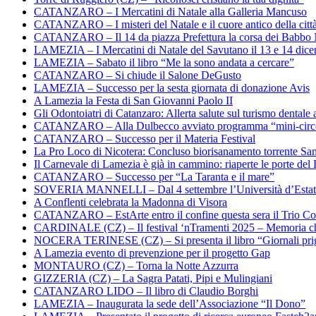
CATANZARO – I Mercatini di Natale alla Galleria Mancuso
CATANZARO – I misteri del Natale e il cuore antico della citt
CATANZARO – Il 14 da piazza Prefettura la corsa dei Babbo 
LAMEZIA – I Mercatini di Natale del Savutano il 13 e 14 dic
LAMEZIA – Sabato il libro “Me la sono andata a cercare”
CATANZARO – Si chiude il Salone DeGusto
LAMEZIA – Successo per la sesta giornata di donazione Avis
A Lamezia la Festa di San Giovanni Paolo II
Gli Odontoiatri di Catanzaro: Allerta salute sul turismo dentale a
CATANZARO – Alla Dulbecco avviato programma “mini-circol
CATANZARO – Successo per il Materia Festival
La Pro Loco di Nicotera: Concluso biorisanamento torrente Sa
Il Carnevale di Lamezia è già in cammino: riaperte le porte del 
CATANZARO – Successo per “La Taranta e il mare”
SOVERIA MANNELLI – Dal 4 settembre l’Università d’Estate 
A Conflenti celebrata la Madonna di Visora
CATANZARO – EstArte entro il confine questa sera il Trio Co
CARDINALE (CZ) – Il festival ‘nTramenti 2025 – Memoria c
NOCERA TERINESE (CZ) – Si presenta il libro “Giornali prig
A Lamezia evento di prevenzione per il progetto Gap
MONTAURO (CZ) – Torna la Notte Azzurra
GIZZERIA (CZ) – La Sagra Patati, Pipi e Mulingiani
CATANZARO LIDO – Il libro di Claudio Borghi
LAMEZIA – Inaugurata la sede dell’Associazione “Il Dono”