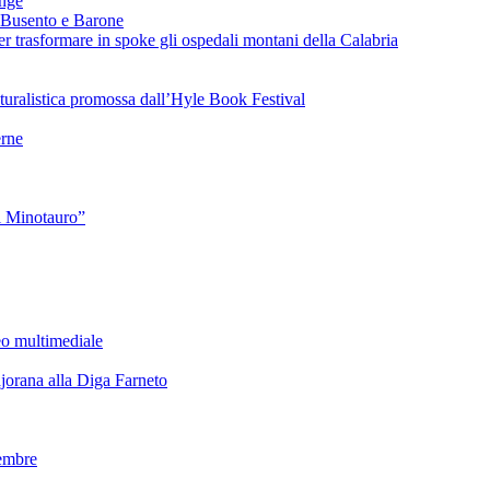
ange
 Busento e Barone
 trasformare in spoke gli ospedali montani della Calabria
turalistica promossa dall’Hyle Book Festival
rne
l Minotauro”
eo multimediale
rana alla Diga Farneto
embre