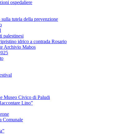
ioni ospedaliere
lla tutela della prevenzione
o
l
i palestinesi
ipristino idrico a contrada Rosario
te Archivio Mabos
2025
to
stival
e e Museo Civico di Paludi
Raccontare Lino”
orone
a Comunale
ia”