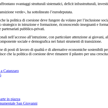
 affrontano svantaggi strutturali sistematici, deficit infrastrutturali, in
ansizione verde», ha sottolineato l’eurodeputata.
 che la politica di coesione deve fungere da volano per l’inclusione socia
o strategico in istruzione e formazione, riconoscendo insegnanti e forma
 partenariati pubblico-privati.
nali nell’accesso all’istruzione, con particolare attenzione ai giovani, al
 componente sociale e demografica nei futuri strumenti di transizione.
 di posti di lavoro di qualità e di alternative economiche sostenibili per 
isce che la politica di coesione deve rimanere il pilastro per una cresci
 a Catanzaro
6
arte in piazza
onumentale San Giovanni