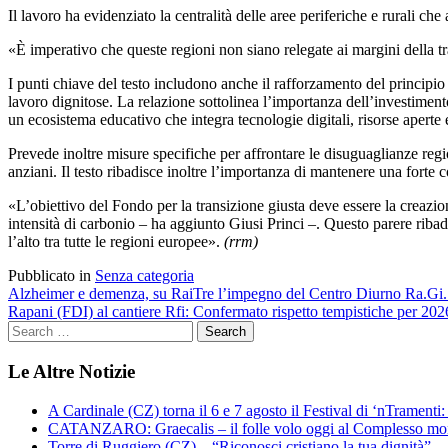
Il lavoro ha evidenziato la centralità delle aree periferiche e rurali che
«È imperativo che queste regioni non siano relegate ai margini della tr
I punti chiave del testo includono anche il rafforzamento del principio
lavoro dignitose. La relazione sottolinea l’importanza dell’investiment
un ecosistema educativo che integra tecnologie digitali, risorse aperte e
Prevede inoltre misure specifiche per affrontare le disuguaglianze regio
anziani. Il testo ribadisce inoltre l’importanza di mantenere una forte
«L’obiettivo del Fondo per la transizione giusta deve essere la creazione
intensità di carbonio – ha aggiunto Giusi Princi –. Questo parere ribad
l’alto tra tutte le regioni europee».
(rrm)
Pubblicato in
Senza categoria
Navigazione
Alzheimer e demenza, su RaiTre l’impegno del Centro Diurno Ra.Gi.
Rapani (FDI) al cantiere Rfi: Confermato rispetto tempistiche per 202
articoli
Le Altre Notizie
A Cardinale (CZ) torna il 6 e 7 agosto il Festival di ‘nTramenti: 
CATANZARO: Graecalis – il folle volo oggi al Complesso m
Torre di Ruggiero (CZ) – “Riconosci cristiano la tua dignità”