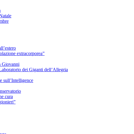
à
Natale
embre
ll’estero
azione extracorporea”
n Giovanni
Laboratorio dei Giganti dell’Allegria
sull’Intelligence
nservatorio
he cura
ionieri”