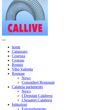
home
Catanzaro
Cosenza
Crotone
Reggio
Vibo Valentia
Regione
News
Consiglieri Regionali
Calabria parlamento
News
I Deputati Calabresi
I Senatori Calabresi
Istituzioni
Europarlamento