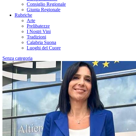
Consiglio Regionale
Giunta Regionale
Rubriche
Arte
Prelibatezze
I Nostri Vini
Tradizioni
Calabria Suona
Luoghi del Cuore
Senza categoria