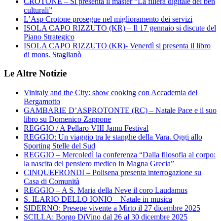
CROTONE – Si presenta il master “La filiera digitale dei ben
culturali”
L’Asp Crotone prosegue nel miglioramento dei servizi
ISOLA CAPO RIZZUTO (KR) – Il 17 gennaio si discute del
Piano Strategico
ISOLA CAPO RIZZUTO (KR)- Venerdì si presenta il libro
di mons. Staglianò
Le Altre Notizie
Vinitaly and the City: show cooking con Accademia del
Bergamotto
GAMBARIE D’ASPROTONTE (RC) – Natale Pace e il suo
libro su Domenico Zappone
REGGIO / A Pellaro VIII Jamu Festival
REGGIO: Un viaggio tra le stanghe della Vara. Oggi allo
Sporting Stelle del Sud
REGGIO – Mercoledì la conferenza “Dalla filosofia al corpo:
la nascita del pensiero medico in Magna Grecia”
CINQUEFRONDI – Polisena presenta interrogazione su
Casa di Comunità
REGGIO – A S. Maria della Neve il coro Laudamus
S. ILARIO DELLO IONIO – Natale in musica
SIDERNO: Presepe vivente a Mirto il 27 dicembre 2025
SCILLA: Borgo DiVino dal 26 al 30 dicembre 2025