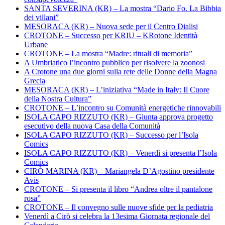
SANTA SEVERINA (KR) – La mostra “Dario Fo. La Bibbia
dei villani”
MESORACA (KR) – Nuova sede per il Centro Dialisi
CROTONE – Successo per KRIU – KRotone Identità
Urbane
CROTONE – La mostra “Madre: rituali di memoria”
A Umbriatico l’incontro pubblico per risolvere la zoonosi
A Crotone una due giorni sulla rete delle Donne della Magna
Grecia
MESORACA (KR) – L’iniziativa “Made in Italy: Il Cuore
della Nostra Cultura”
CROTONE – L’incontro su Comunità energetiche rinnovabili
ISOLA CAPO RIZZUTO (KR) – Giunta approva progetto
esecutivo della nuova Casa della Comunità
ISOLA CAPO RIZZUTO (KR) – Successo per l’Isola
Comics
ISOLA CAPO RIZZUTO (KR) – Venerdì si presenta l’Isola
Comics
CIRÒ MARINA (KR) – Mariangela D’Agostino presidente
Avis
CROTONE – Si presenta il libro “Andrea oltre il pantalone
rosa”
CROTONE – Il convegno sulle nuove sfide per la pediatria
Venerdì a Cirò si celebra la 13esima Giornata regionale del