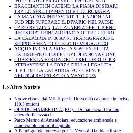
INTEGRATO PER LO SVILUPPO DEL SUD
BRACCIANTI IN CATENE: LA PIANA DI SIBARI
TRA LO SFRUTTAMENTO E L’AGROMAFIA
LA MANCATA INFRASTRUTTURAZIONE AL
SUD PER SUPERARE IL DIVARIO NEL PAESE
CARO BENZINA, LA CALABRIA PER IL PIENO
REGISTRATI RINCARI FINO A OLTRE 2 EURO
LA CALABRIA IN 30 ANNI TRA MIGRAZIONE
SPOPOLAMENTO E GELO DEMOGRAFICO
ACQUA IN CALABRIA: LA SOSTENIBILITÀ
HA BISOGNO DI OBIETTIVI DI INNOVAZIONE
GUARIRE LA FERITA DEL TERRITORIO DI KR
ATTRAVERSO LA FORZA DELLA LEGALITÀ
IL PIL DELLA CALABRIA NON CRESCE
NEL 2024 REGISTRATO A MENO 0,2%
Le Altre Notizie
Nuove risorse dal MIUR per le Università calabresi: in arrivo
110,3 milioni
OPPIDO MAMERTINA (RC) – Domani sera il Premio
letterario Palazzaccio
Parco Marino di Amendolara: educazione ambientale e
bandiera blu contro il degrado
A Palmi grande interesse per “Il Vento di Dahkla e il sole