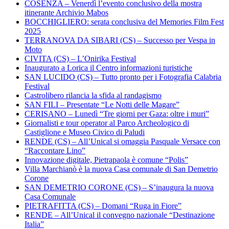
COSENZA – Venerdì l’evento conclusivo della mostra
itinerante Archivio Mabos
BOCCHIGLIERO: serata conclusiva del Memories Film Fest
2025
TERRANOVA DA SIBARI (CS) – Successo per Vespa in
Moto
CIVITA (CS) – L’Onirika Festival
Inaugurato a Lorica il Centro informazioni turistiche
SAN LUCIDO (CS) – Tutto pronto per i Fotografia Calabria
Festival
Castrolibero rilancia la sfida al randagismo
SAN FILI – Presentate “Le Notti delle Magare”
CERISANO – Lunedì “Tre giorni per Gaza: oltre i muri”
Giornalisti e tour operator al Parco Archeologico di
Castiglione e Museo Civico di Paludi
RENDE (CS) – All’Unical si omaggia Pasquale Versace con
“Raccontare Lino”
Innovazione digitale, Pietrapaola è comune “Polis”
Villa Marchianò è la nuova Casa comunale di San Demetrio
Corone
SAN DEMETRIO CORONE (CS) – S’inaugura la nuova
Casa Comunale
PIETRAFITTA (CS) – Domani “Ruga in Fiore”
RENDE – All’Unical il convegno nazionale “Destinazione
Italia”