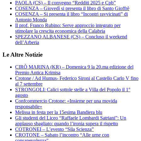
PAOLA (CS) – Il convegno “Redditi 2025 e Cpb”
COSENZA – Giovedì si presenta il libro di Santo Gioffrè
COSENZA – Si presenta il libro “Incontri ravvicinati” di
Antonio Monda
Il prof. Franco Rubino: Serve approccio integrato per
stimolare la crescita economica della Calabria
SPEZZANO ALBANESE (CS) – Concluso il weekend
dell’Arberia
Le Altre Notizie
CIRÒ MARINA (KR) – Domenica 9 la 20.ma edizione del
Premio Antica Krimisa
Crotone / Ad Humus- Federico Sironi al Castello Carlo V fino
al 7 settembre
STRONGOLI: Calici sottole stelle a Villa del Popolo il 1°
agosto
Confcommercio Crotone: «Insieme per una movida
responsabile»
Melissa in festa per la 15esima Bandiera blu
Gli studenti del Liceo “Raffaele Lombardi Satriani”: Un
applauso sbagliato: quando l’ironia supera il rispetto
COTRONEI – L’evento “Sila Scienza”
CROTONE – Sabato l’incontro “Alle urne con
consapevolezza”