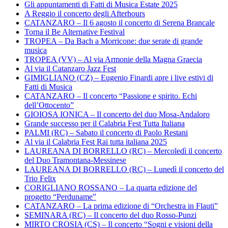
Gli appuntamenti di Fatti di Musica Estate 2025
A Reggio il concerto degli Afterhours
CATANZARO – Il 6 agosto il concerto di Serena Brancale
Torna il Be Alternative Festival
TROPEA – Da Bach a Morricone: due serate di grande
musica
TROPEA (VV) – Al via Armonie della Magna Graecia
Al via il Catanzaro Jazz Fest
GIMIGLIANO (CZ) – Eugenio Finardi apre i live estivi di
Fatti di Musica
CATANZARO – Il concerto “Passione e spirito. Echi
dell’Ottocento”
GIOIOSA IONICA – Il concerto del duo Mosa-Andaloro
Grande successo per il Calabria Fest Tutta Italiana
PALMI (RC) – Sabato il concerto di Paolo Restani
Al via il Calabria Fest Rai tutta italiana 2025
LAUREANA DI BORRELLO (RC) – Mercoledì il concerto
del Duo Tramontana-Messinese
LAUREANA DI BORRELLO (RC) – Lunedì il concerto del
Trio Felix
CORIGLIANO ROSSANO – La quarta edizione del
progetto “Perduname”
CATANZARO – La prima edizione di “Orchestra in Flauti”
SEMINARA (RC) – Il concerto del duo Rosso-Punzi
MIRTO CROSIA (CS) – Il concerto “Sogni e visioni della