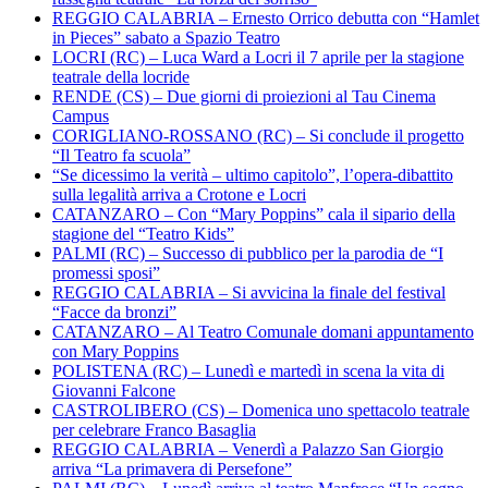
REGGIO CALABRIA – Ernesto Orrico debutta con “Hamlet
in Pieces” sabato a Spazio Teatro
LOCRI (RC) – Luca Ward a Locri il 7 aprile per la stagione
teatrale della locride
RENDE (CS) – Due giorni di proiezioni al Tau Cinema
Campus
CORIGLIANO-ROSSANO (RC) – Si conclude il progetto
“Il Teatro fa scuola”
“Se dicessimo la verità – ultimo capitolo”, l’opera-dibattito
sulla legalità arriva a Crotone e Locri
CATANZARO – Con “Mary Poppins” cala il sipario della
stagione del “Teatro Kids”
PALMI (RC) – Successo di pubblico per la parodia de “I
promessi sposi”
REGGIO CALABRIA – Si avvicina la finale del festival
“Facce da bronzi”
CATANZARO – Al Teatro Comunale domani appuntamento
con Mary Poppins
POLISTENA (RC) – Lunedì e martedì in scena la vita di
Giovanni Falcone
CASTROLIBERO (CS) – Domenica uno spettacolo teatrale
per celebrare Franco Basaglia
REGGIO CALABRIA – Venerdì a Palazzo San Giorgio
arriva “La primavera di Persefone”