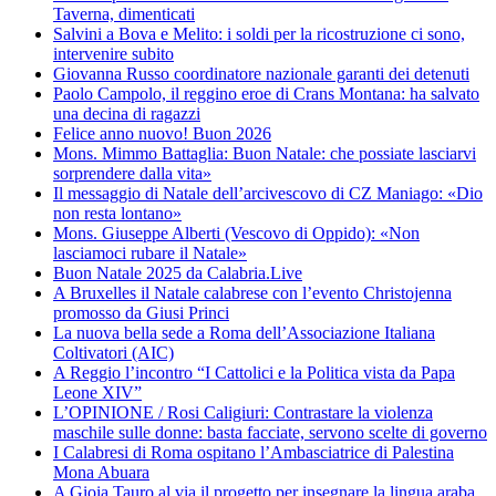
Taverna, dimenticati
Salvini a Bova e Melito: i soldi per la ricostruzione ci sono,
intervenire subito
Giovanna Russo coordinatore nazionale garanti dei detenuti
Paolo Campolo, il reggino eroe di Crans Montana: ha salvato
una decina di ragazzi
Felice anno nuovo! Buon 2026
Mons. Mimmo Battaglia: Buon Natale: che possiate lasciarvi
sorprendere dalla vita»
Il messaggio di Natale dell’arcivescovo di CZ Maniago: «Dio
non resta lontano»
Mons. Giuseppe Alberti (Vescovo di Oppido): «Non
lasciamoci rubare il Natale»
Buon Natale 2025 da Calabria.Live
A Bruxelles il Natale calabrese con l’evento Christojenna
promosso da Giusi Princi
La nuova bella sede a Roma dell’Associazione Italiana
Coltivatori (AIC)
A Reggio l’incontro “I Cattolici e la Politica vista da Papa
Leone XIV”
L’OPINIONE / Rosi Caligiuri: Contrastare la violenza
maschile sulle donne: basta facciate, servono scelte di governo
I Calabresi di Roma ospitano l’Ambasciatrice di Palestina
Mona Abuara
A Gioia Tauro al via il progetto per insegnare la lingua araba