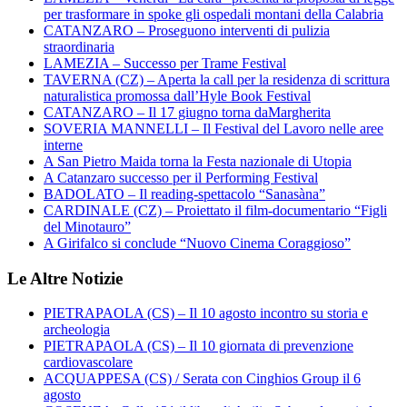
per trasformare in spoke gli ospedali montani della Calabria
CATANZARO – Proseguono interventi di pulizia
straordinaria
LAMEZIA – Successo per Trame Festival
TAVERNA (CZ) – Aperta la call per la residenza di scrittura
naturalistica promossa dall’Hyle Book Festival
CATANZARO – Il 17 giugno torna daMargherita
SOVERIA MANNELLI – Il Festival del Lavoro nelle aree
interne
A San Pietro Maida torna la Festa nazionale di Utopia
A Catanzaro successo per il Performing Festival
BADOLATO – Il reading-spettacolo “Sanasàna”
CARDINALE (CZ) – Proiettato il film-documentario “Figli
del Minotauro”
A Girifalco si conclude “Nuovo Cinema Coraggioso”
Le Altre Notizie
PIETRAPAOLA (CS) – Il 10 agosto incontro su storia e
archeologia
PIETRAPAOLA (CS) – Il 10 giornata di prevenzione
cardiovascolare
ACQUAPPESA (CS) / Serata con Cinghios Group il 6
agosto