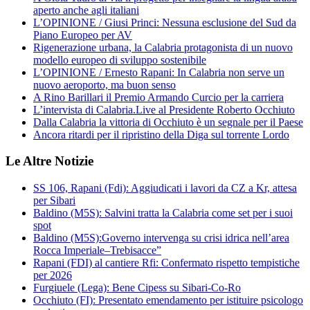
aperto anche agli italiani
L’OPINIONE / Giusi Princi: Nessuna esclusione del Sud da
Piano Europeo per AV
Rigenerazione urbana, la Calabria protagonista di un nuovo
modello europeo di sviluppo sostenibile
L’OPINIONE / Ernesto Rapani: In Calabria non serve un
nuovo aeroporto, ma buon senso
A Rino Barillari il Premio Armando Curcio per la carriera
L’intervista di Calabria.Live al Presidente Roberto Occhiuto
Dalla Calabria la vittoria di Occhiuto è un segnale per il Paese
Ancora ritardi per il ripristino della Diga sul torrente Lordo
Le Altre Notizie
SS 106, Rapani (Fdi): Aggiudicati i lavori da CZ a Kr, attesa
per Sibari
Baldino (M5S): Salvini tratta la Calabria come set per i suoi
spot
Baldino (M5S):Governo intervenga su crisi idrica nell’area
Rocca Imperiale–Trebisacce”
Rapani (FDI) al cantiere Rfi: Confermato rispetto tempistiche
per 2026
Furgiuele (Lega): Bene Cipess su Sibari-Co-Ro
Occhiuto (FI): Presentato emendamento per istituire psicologo