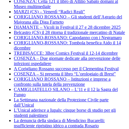
COSENZA: Cella 121 il libro di Attilio Sabato domani al
Museo multimediale
MARZI (CS) – Venerdì “Radici Reali”
CORIGLIANO ROSSANO – Gli studenti dell’Agrario del
Majorana alla Diga Farneto
DIAMANTE – Vicoli in Festival il 27 e 28 dicembre 2025
Belcastro (CS) il 28 ritorna il tradizionale mercatino di Natale
CORIGLIANO-ROSSANO: Capodanno con i Negramaro
CORIGLIANO-ROSSANO: Tombola benefica Aido il 14
dicembre
TREBISACCE: 3Bee Comics Festival il 12-14 dicembre
COSENZA – Due giornate dedicate alla prevenzione delle
infezioni ospedaliere
A Corigliano Rossano successo per il Clementina Festival
COSENZA – Si presenta il libro “L’orologiaio di Brest”
CORIGLIANO ROSSANO – Istituzioni e imprese a
confronto sulla tutela della prevenzione
CAMIGLIATELLO SILANO – L’11 e il 12 la Sagra del
Fungo
La Settimana nazionale della Protezione Civile parte
dall’Unical
L’Unical aderisce a Iupals: cinque borse di studio per gli
studenti palestinesi
La denuncia della sindaca di Mendicino Bucarelli:
nsufficiente ripristino idrico a contrada Rosario