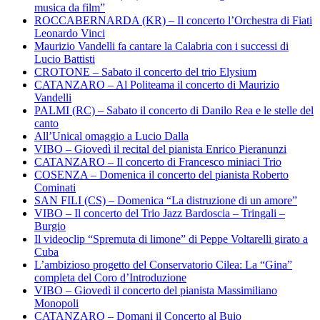
musica da film”
ROCCABERNARDA (KR) – Il concerto l’Orchestra di Fiati
Leonardo Vinci
Maurizio Vandelli fa cantare la Calabria con i successi di
Lucio Battisti
CROTONE – Sabato il concerto del trio Elysium
CATANZARO – Al Politeama il concerto di Maurizio
Vandelli
PALMI (RC) – Sabato il concerto di Danilo Rea e le stelle del
canto
All’Unical omaggio a Lucio Dalla
VIBO – Giovedì il recital del pianista Enrico Pieranunzi
CATANZARO – Il concerto di Francesco miniaci Trio
COSENZA – Domenica il concerto del pianista Roberto
Cominati
SAN FILI (CS) – Domenica “La distruzione di un amore”
VIBO – Il concerto del Trio Jazz Bardoscia – Tringali –
Burgio
Il videoclip “Spremuta di limone” di Peppe Voltarelli girato a
Cuba
L’ambizioso progetto del Conservatorio Cilea: La “Gina”
completa del Coro d’Introduzione
VIBO – Giovedì il concerto del pianista Massimiliano
Monopoli
CATANZARO – Domani il Concerto al Buio