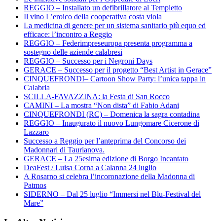
REGGIO – Installato un defibrillatore al Tempietto
Il vino L’eroico della cooperativa costa viola
La medicina di genere per un sistema sanitario più equo ed
efficace: l’incontro a Reggio
REGGIO – Federimpreseuropa presenta programma a
sostegno delle aziende calabresi
REGGIO – Successo per i Negroni Days
GERACE – Successo per il progetto “Best Artist in Gerace”
CINQUEFRONDI– Cartoon Show Party: l’unica tappa in
Calabria
SCILLA-FAVAZZINA: la Festa di San Rocco
CAMINI – La mostra “Non dista” di Fabio Adani
CINQUEFRONDI (RC) – Domenica la sagra contadina
REGGIO – Inaugurato il nuovo Lungomare Cicerone di
Lazzaro
Successo a Reggio per l’anteprima del Concorso dei
Madonnari di Taurianova.
GERACE – La 25esima edizione di Borgo Incantato
DeaFest / Luisa Corna a Calanna 24 luglio
A Rosarno si celebra l’incoronazione della Madonna di
Patmos
SIDERNO – Dal 25 luglio “Immersi nel Blu-Festival del
Mare”