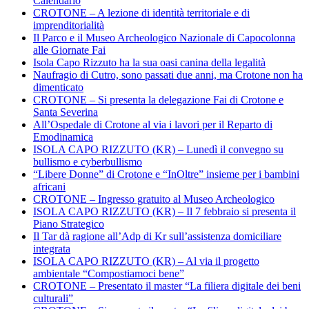
Calendario
CROTONE – A lezione di identità territoriale e di
imprenditorialità
Il Parco e il Museo Archeologico Nazionale di Capocolonna
alle Giornate Fai
Isola Capo Rizzuto ha la sua oasi canina della legalità
Naufragio di Cutro, sono passati due anni, ma Crotone non ha
dimenticato
CROTONE – Si presenta la delegazione Fai di Crotone e
Santa Severina
All’Ospedale di Crotone al via i lavori per il Reparto di
Emodinamica
ISOLA CAPO RIZZUTO (KR) – Lunedì il convegno su
bullismo e cyberbullismo
“Libere Donne” di Crotone e “InOltre” insieme per i bambini
africani
CROTONE – Ingresso gratuito al Museo Archeologico
ISOLA CAPO RIZZUTO (KR) – Il 7 febbraio si presenta il
Piano Strategico
Il Tar dà ragione all’Adp di Kr sull’assistenza domiciliare
integrata
ISOLA CAPO RIZZUTO (KR) – Al via il progetto
ambientale “Compostiamoci bene”
CROTONE – Presentato il master “La filiera digitale dei beni
culturali”