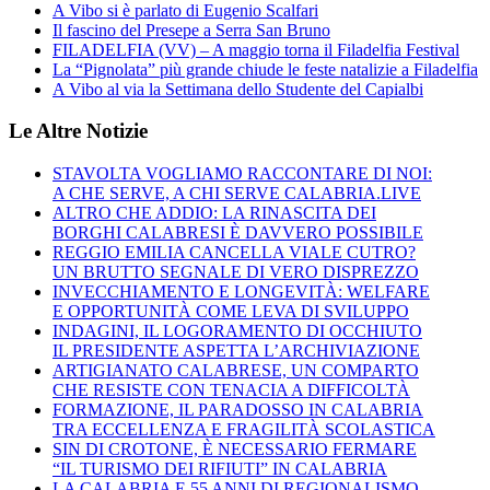
A Vibo si è parlato di Eugenio Scalfari
Il fascino del Presepe a Serra San Bruno
FILADELFIA (VV) – A maggio torna il Filadelfia Festival
La “Pignolata” più grande chiude le feste natalizie a Filadelfia
A Vibo al via la Settimana dello Studente del Capialbi
Le Altre Notizie
STAVOLTA VOGLIAMO RACCONTARE DI NOI:
A CHE SERVE, A CHI SERVE CALABRIA.LIVE
ALTRO CHE ADDIO: LA RINASCITA DEI
BORGHI CALABRESI È DAVVERO POSSIBILE
REGGIO EMILIA CANCELLA VIALE CUTRO?
UN BRUTTO SEGNALE DI VERO DISPREZZO
INVECCHIAMENTO E LONGEVITÀ: WELFARE
E OPPORTUNITÀ COME LEVA DI SVILUPPO
INDAGINI, IL LOGORAMENTO DI OCCHIUTO
IL PRESIDENTE ASPETTA L’ARCHIVIAZIONE
ARTIGIANATO CALABRESE, UN COMPARTO
CHE RESISTE CON TENACIA A DIFFICOLTÀ
FORMAZIONE, IL PARADOSSO IN CALABRIA
TRA ECCELLENZA E FRAGILITÀ SCOLASTICA
SIN DI CROTONE, È NECESSARIO FERMARE
“IL TURISMO DEI RIFIUTI” IN CALABRIA
LA CALABRIA E 55 ANNI DI REGIONALISMO