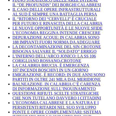
PIANO STRATEGICO DELLE AREE INTERNE
IL “DE PROFUNDIS” DEI BORGHI CALABRESI
IL CASO DELLE OPERE INFRASTRUTTURALI
AL SUD È SEMPRE UNA BATTAGLIA PERSA
IL “RITORNO DEI “CERVELLI” È CRUCIALE
PER FUTURO E RINASCITA DELLA CALABRIA
LE NUOVE OPPORTUNITÀ E LE NUOVE SFIDE
L’ECONOMIA REGGINA INTENDE CRESCERE
DEPURAZIONE ACQUE: IN CALABRIA SONO
188 IMPIANTI FUORI NORMA DA ADEGUARE
LA DECONTAMINAZIONE DEL SIN CROTONE
BISOGNA SALVARE IL “SOLDATO” ERRIGO
L’INFERNO DELL’ARCO JONICO: LA SS 106
CORIGLIANO ROSSANO-CROTONE
LA CALABRIA BRUCIA, È EMERGENZA
107 INCENDI BOSCHIVI IN UN GIORNO
EMIGRAZIONE, È RECORD: IN DUE ANNI SONO
PARTITI IN OLTRE 241 MILA DAL MERIDIONE
BALNEAZIONE, IN CALABRIA C’È CARENZA
DI INFORMAZIONE SULL’INQUINAMENTO
QUESTIONE RIFIUTI, SCELTE STRATEGICHE
CHE NON TUTELANO DAVVERO I CITTADINI
L’ECONOMIA CALABRESE E LA NATURA E I
PERSISTENTI RITARDI NEL SUO SVILUPPO
PONTE E OPERE COMPLEMENTARI: SISTEMA