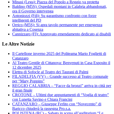
Minasi (Lega): Piazza del Popolo a Reggio va protetta
Baldino (M5S): Ospedali montani in Calabria abbandonati,
ora il Governo intervenga
Antoniozzi (Fdi): Su garantismo confronto con forze
intelligenti del PD
Orrico (M5S): Si apra tavolo permanente per emergenza
abitativa a Cosenza
Cannizzaro (FI): Approvato emendamento dedicato ai disabili
Le Altre Notizie
Il Cartellone inverno 2025 del Politeama Mario Foglietti di
Catanzaro
Al Teatro Gentile di Cittanova: Benvenuti in Casa Esposito il
12 dicembre 2025
Elettra di Sofocle al Teatro dei Taurani di Palmi
FILADELFIA (VV) – Grande successo al Teatro comunale
per “Mary Poppins”
REGGIO CALABRIA – “Facce da bronzi” arriva in città per
il gran finale
CROTONE – Ultimi due appuntamenti di “Voglia di teatro”
con Lunetta Savino e Chiara Francini
CATANZARO – Giuseppe Ferlito con “Novecento” di
Baricco chiuderà la rassegna Pro.s.a.
POLISTENA (RC) – Sabato in scena all’auditorium “Le