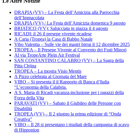
Le Altre Notizie
DRAPIA (VV) – La Festa dell’Amicizia alla Parrocchia
dell’Immacolata
DRAPIA (VV) / La Festa dell’Amicizia domenica 9 agosto
BRIATICO (VV): Salsicciata in piazza il 4 agosto
RICADI: il 26 il presepe vivente ricadese
A Caria (Tropea) la Casa di Babbo Natale
Vibo Valentia – Sulle vie dei mastri birrai il 12 dicembre 2025
TROPEA – Il Presepe Vivente al Convento dei Frati Minori
Al via TropeArte Plein Air Festival
SAN COSTANTINO CALABRO (VV) – La Sagra della
Pitta Chjina
TROPEA – La mostra Visio Mentis
A Pizzo celebrata al Giornata del Mare
VIBO – Si presenta il il Rapporto di Banca d’Italia
“L’economia della Calabria.
A S. Maria di Ricadi vacanza-inclusione per i ragazzi della
Forza della Vita
PARAVATI (VV) – Sabato il Giubileo delle Persone con
Disabilità
TROPEA (VV) – Il 2 giugno la prima edizione di “Onda
Creativa”
VIBO – Il 28 si presentano i risultati della campagna di scavo
di Hipponion