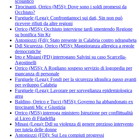
scolastico
Tirocinanti, Orrico (M5S): Dove sono i soldi promessi da
Occhiuto?
Furgiuele (Lega): Confrontiamoci sui dati, Sin non può
ricevere rifiuti da altre regioni
Orrico (M5S): Occhiuto interviene tardi smentendo Regione
su bonifica Sin Kr
Antoniozzi (Fdi): Stato presente in Calabria contro ndrangheta
Ddl Sicurezza, Orrico (M5S): Maggioranza allergica a regole
democratiche
Irto e Misiani (PD) interrogano Salvini su caso Scarcella-
Agostinelli
Orrico (M5S): A Rogliano sospeso servizio di logopedia per
mancanza di personale
Furgiuele (Lega): Fondi per la sicurezza idraulica passo avanti
per sviluppo Calabria
Furgiuele (Lega): Lavorare per sorveglianza epidemiologica
area
Baldino, Orrico e Tucci (M5S): Governo ha abbandonato ex
tirocinanti Mic e Giustizia
Orrico (M5S) interroga ministero Istruzione per conflittualità
al Liceo di Filadelfia
Minasi (Lega): Ddl su violenza di genere prezioso intervento
per tutela delle donne
Antoniozzi (FDI): Sui Lea compiuti progressi