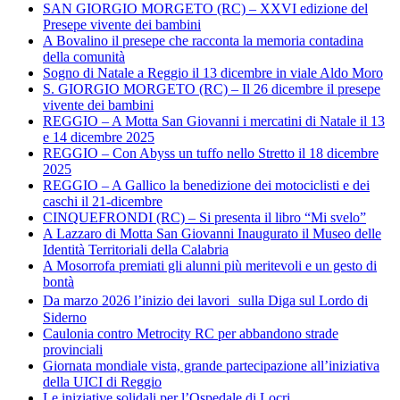
SAN GIORGIO MORGETO (RC) – XXVI edizione del
Presepe vivente dei bambini
A Bovalino il presepe che racconta la memoria contadina
della comunità
Sogno di Natale a Reggio il 13 dicembre in viale Aldo Moro
S. GIORGIO MORGETO (RC) – Il 26 dicembre il presepe
vivente dei bambini
REGGIO – A Motta San Giovanni i mercatini di Natale il 13
e 14 dicembre 2025
REGGIO – Con Abyss un tuffo nello Stretto il 18 dicembre
2025
REGGIO – A Gallico la benedizione dei motociclisti e dei
caschi il 21-dicembre
CINQUEFRONDI (RC) – Si presenta il libro “Mi svelo”
A Lazzaro di Motta San Giovanni Inaugurato il Museo delle
Identità Territoriali della Calabria
A Mosorrofa premiati gli alunni più meritevoli e un gesto di
bontà
Da marzo 2026 l’inizio dei lavori sulla Diga sul Lordo di
Siderno
Caulonia contro Metrocity RC per abbandono strade
provinciali
Giornata mondiale vista, grande partecipazione all’iniziativa
della UICI di Reggio
Le iniziative solidali per l’Ospedale di Locri