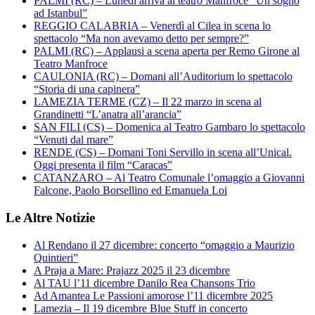
PALMI (RC) – Lunedì arriva al teatro Manfroce “Un sogno
ad Istanbul”
REGGIO CALABRIA – Venerdì al Cilea in scena lo
spettacolo “Ma non avevamo detto per sempre?”
PALMI (RC) – Applausi a scena aperta per Remo Girone al
Teatro Manfroce
CAULONIA (RC) – Domani all’Auditorium lo spettacolo
“Storia di una capinera”
LAMEZIA TERME (CZ) – Il 22 marzo in scena al
Grandinetti “L’anatra all’arancia”
SAN FILI (CS) – Domenica al Teatro Gambaro lo spettacolo
“Venuti dal mare”
RENDE (CS) – Domani Toni Servillo in scena all’Unical.
Oggi presenta il film “Caracas”
CATANZARO – Al Teatro Comunale l’omaggio a Giovanni
Falcone, Paolo Borsellino ed Emanuela Loi
Le Altre Notizie
Al Rendano il 27 dicembre: concerto “omaggio a Maurizio
Quintieri”
A Praja a Mare: Prajazz 2025 il 23 dicembre
Al TAU l’11 dicembre Danilo Rea Chansons Trio
Ad Amantea Le Passioni amorose l’11 dicembre 2025
Lamezia – Il 19 dicembre Blue Stuff in concerto