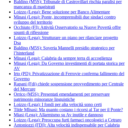
Baldino (M5S): Tribunale di Castrovillari rischia paralisi per
mancanza di magistrati
Loizzo (Lega): Bene soluzione per Banco Alimentare
Minasi (Lega): Ponte, incomprensibili due sindaci contro
sviluppo del territorio
Occhiuto (FI): Attività Osservatorio su Nuove Povertà offre
spunti di riflessione
Loizzo (Lega): Strutturare un piano per rilanciare progetto
Dsa
Baldino (M5S): Soveria Mannelli presidio strategico per
l’hinterland
Minasi (Lega): Calabria da sempre terra di accoglienza
Minasi (Lega): Da Governo investimenti di portata storica per
AV
Irto (PD): Privatizzazione di Ferrovie conferma fallimento del
Governo
Rapani (Fdi) chiede sospensione provvedimento per Centrale
del Mercure
Orrico (M5S): Presentati emendamenti per preservare
patrimonio minoranze linguistiche
Loizzo (Lega): I fondi per alta velocità sono certi
Tilde MInasi: Ma quanto costano i ricorsi al Tar per il Ponte?
Miasi (Lega): Allarmismo su Av inutile e dannoso
Loizzo (Lega): Preoccupa furti farmaci oncologici a Cetraro
Antoniozzi (FDI): Alta velocità indispensabile per Calabria