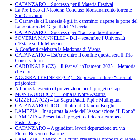
CATANZARO – Successo per il Materia Festival
La Pro Loco di Nicotera: Concluso biorisanamento torrente
San Giovanni
Il Carnevale di Lamezia è già in cammino: riaperte le porte del
Laboratorio dei Giganti dell’Allegria
CATANZARO – Successo per “La Taranta e il mare”
SOVERIA MANNELLI – Dal 4 settembre l’Università
d’Estate sull’Intelligence
A Conflenti celebrata la Madonna di Visora
CATANZARO – EstArte entro il confine questa sera il Trio
Conservatorio
CARDINALE (CZ) – Il festival ‘nTramenti 2025 – Memoria
che cura
NOCERA TERINESE (CZ) – Si presenta il libro “Giornali
prigionieri”
A Lamezia evento di prevenzione per il progetto Gap
MONTAURO (CZ) – Torna la Notte Azzurra
GIZZERIA (CZ) – La Sagra Patati, Pipi e Mulingiani
CATANZARO LIDO – Il libro di Claudio Borghi
LAMEZIA – Inaugurata la sede dell’Associazione “Il Dono”
LAMEZIA – Presentato il progetto di ricerca europeo
Fastch2ange
CATANZARO – Aggiudicati lavori depurazione tra via
Fiume Busento e Barone
LAMEZIA – Venerdì “La cura” presenta la proposta di legge