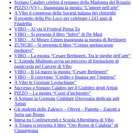
Soriano Calabro celebra il restauro della Madonna del Rosario
PIZZO (VV) – Inaugurata la mostra “L’amore nell’arte”
A Vibo il congresso della Società italiana dei chirurghi
Il progetto della Pro Loco per celebrare i 243 anni di
Filadelfia
VIBO – Al via il Festival Pensa Tu
VIBO – Si presenta il libro “Inferi” di De Masi
VIBO – Al Museo Lìmen inaugurata la mostra di Berlingeri
ZUNGRI – Si presenta il libro “Corpus speluncarum
medioevi”
VIBO – La mostra “Cesare Berlingeri. Tra le pieghe dell’arte”
L’Azienda Mulinum avvia un percorso di formazione di
pasticceria nel Carcere di Vibo
VIBO – Il 14 marzo la mostra “Cesare Berlingeri”
VIBO – Il convegno “Credito e finanza per l’impresa”
A Vibo le Giornate Leoluchiane”
Successo a Soriano Calabro per il Giubileo degli Artisti
PIZZO – La mostra “Cuori d’inchiostro”
A Soriano la Giornata Giubilare Diocesana dedicata agli
Artisti
Gli studenti dello Zaleuco – Oliveti – Panetta – Zanotti a
Serra san Bruno
Intesa tra Confesercenti e Scuola Alberghiera di Vibo
A Tropea si presenta il libro “Oro Rosso di Calabria” di
Cinquegrana