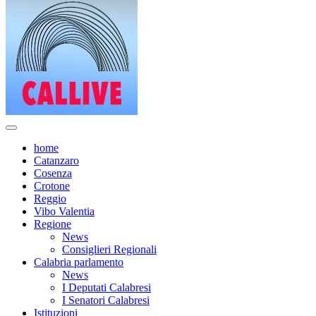
home
Catanzaro
Cosenza
Crotone
Reggio
Vibo Valentia
Regione
News
Consiglieri Regionali
Calabria parlamento
News
I Deputati Calabresi
I Senatori Calabresi
Istituzioni