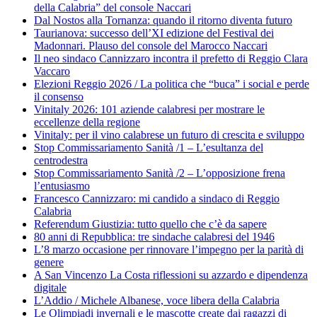
della Calabria” del console Naccari
Dal Nostos alla Tornanza: quando il ritorno diventa futuro
Taurianova: successo dell’XI edizione del Festival dei
Madonnari. Plauso del console del Marocco Naccari
Il neo sindaco Cannizzaro incontra il prefetto di Reggio Clara
Vaccaro
Elezioni Reggio 2026 / La politica che “buca” i social e perde
il consenso
Vinitaly 2026: 101 aziende calabresi per mostrare le
eccellenze della regione
Vinitaly: per il vino calabrese un futuro di crescita e sviluppo
Stop Commissariamento Sanità /1 – L’esultanza del
centrodestra
Stop Commissariamento Sanità /2 – L’opposizione frena
l’entusiasmo
Francesco Cannizzaro: mi candido a sindaco di Reggio
Calabria
Referendum Giustizia: tutto quello che c’è da sapere
80 anni di Repubblica: tre sindache calabresi del 1946
L’8 marzo occasione per rinnovare l’impegno per la parità di
genere
A San Vincenzo La Costa riflessioni su azzardo e dipendenza
digitale
L’Addio / Michele Albanese, voce libera della Calabria
Le Olimpiadi invernali e le mascotte create dai ragazzi di