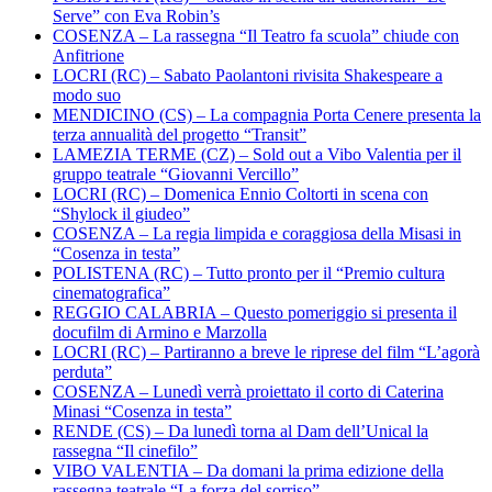
Serve” con Eva Robin’s
COSENZA – La rassegna “Il Teatro fa scuola” chiude con
Anfitrione
LOCRI (RC) – Sabato Paolantoni rivisita Shakespeare a
modo suo
MENDICINO (CS) – La compagnia Porta Cenere presenta la
terza annualità del progetto “Transit”
LAMEZIA TERME (CZ) – Sold out a Vibo Valentia per il
gruppo teatrale “Giovanni Vercillo”
LOCRI (RC) – Domenica Ennio Coltorti in scena con
“Shylock il giudeo”
COSENZA – La regia limpida e coraggiosa della Misasi in
“Cosenza in testa”
POLISTENA (RC) – Tutto pronto per il “Premio cultura
cinematografica”
REGGIO CALABRIA – Questo pomeriggio si presenta il
docufilm di Armino e Marzolla
LOCRI (RC) – Partiranno a breve le riprese del film “L’agorà
perduta”
COSENZA – Lunedì verrà proiettato il corto di Caterina
Minasi “Cosenza in testa”
RENDE (CS) – Da lunedì torna al Dam dell’Unical la
rassegna “Il cinefilo”
VIBO VALENTIA – Da domani la prima edizione della
rassegna teatrale “La forza del sorriso”