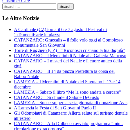
Customer Care
Le Altre Notizie
A Cardinale (CZ) torna il 6 e 7 agosto il Festival di
‘nTramenti: arte in piazza
CATANZARO: Graecalis – il folle volo oggi al Complesso
monumentale San Giovanni
Torre di Ruggiero (CZ) – “Riconosci cristiano la tua dignità”
CATANZARO – I Mercatini di Natale alla Galleria Mancuso
CATANZARO – I misteri del Natale e il cuore antico della
città
CATANZARO – Il 14 da piazza Prefettura la corsa dei
Babbo Natale
LAMEZIA – I Mercatini di Natale del Savutano il 13 e 14
dicembre
LAMEZIA – Sabato il libro “Me la sono andata a cercare”
CATANZARO – Si chiude il Salone DeGusto
LAMEZIA – Successo per la sesta giornata di donazione Avis
A Lamezia la Festa di San Giovanni Paolo II
Gli Odontoiatri di Catanzaro: Allerta salute sul turismo dentale
all’estero
CATANZARO – Alla Dulbecco avviato programma “mini-
circolazione extracorporea”