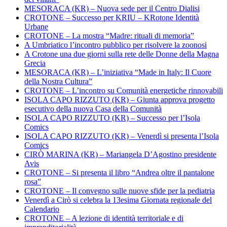
MESORACA (KR) – Nuova sede per il Centro Dialisi
CROTONE – Successo per KRIU – KRotone Identità
Urbane
CROTONE – La mostra “Madre: rituali di memoria”
A Umbriatico l’incontro pubblico per risolvere la zoonosi
A Crotone una due giorni sulla rete delle Donne della Magna
Grecia
MESORACA (KR) – L’iniziativa “Made in Italy: Il Cuore
della Nostra Cultura”
CROTONE – L’incontro su Comunità energetiche rinnovabili
ISOLA CAPO RIZZUTO (KR) – Giunta approva progetto
esecutivo della nuova Casa della Comunità
ISOLA CAPO RIZZUTO (KR) – Successo per l’Isola
Comics
ISOLA CAPO RIZZUTO (KR) – Venerdì si presenta l’Isola
Comics
CIRÒ MARINA (KR) – Mariangela D’Agostino presidente
Avis
CROTONE – Si presenta il libro “Andrea oltre il pantalone
rosa”
CROTONE – Il convegno sulle nuove sfide per la pediatria
Venerdì a Cirò si celebra la 13esima Giornata regionale del
Calendario
CROTONE – A lezione di identità territoriale e di