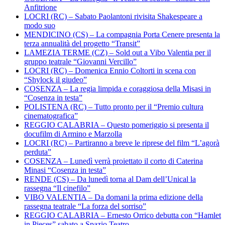
Anfitrione
LOCRI (RC) – Sabato Paolantoni rivisita Shakespeare a
modo suo
MENDICINO (CS) – La compagnia Porta Cenere presenta la
terza annualità del progetto “Transit”
LAMEZIA TERME (CZ) – Sold out a Vibo Valentia per il
gruppo teatrale “Giovanni Vercillo”
LOCRI (RC) – Domenica Ennio Coltorti in scena con
“Shylock il giudeo”
COSENZA – La regia limpida e coraggiosa della Misasi in
“Cosenza in testa”
POLISTENA (RC) – Tutto pronto per il “Premio cultura
cinematografica”
REGGIO CALABRIA – Questo pomeriggio si presenta il
docufilm di Armino e Marzolla
LOCRI (RC) – Partiranno a breve le riprese del film “L’agorà
perduta”
COSENZA – Lunedì verrà proiettato il corto di Caterina
Minasi “Cosenza in testa”
RENDE (CS) – Da lunedì torna al Dam dell’Unical la
rassegna “Il cinefilo”
VIBO VALENTIA – Da domani la prima edizione della
rassegna teatrale “La forza del sorriso”
REGGIO CALABRIA – Ernesto Orrico debutta con “Hamlet
in Pieces” sabato a Spazio Teatro