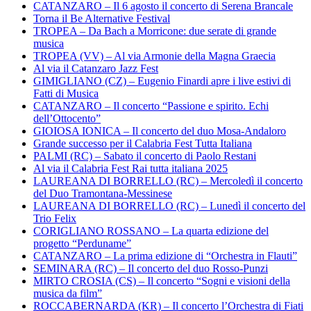
CATANZARO – Il 6 agosto il concerto di Serena Brancale
Torna il Be Alternative Festival
TROPEA – Da Bach a Morricone: due serate di grande
musica
TROPEA (VV) – Al via Armonie della Magna Graecia
Al via il Catanzaro Jazz Fest
GIMIGLIANO (CZ) – Eugenio Finardi apre i live estivi di
Fatti di Musica
CATANZARO – Il concerto “Passione e spirito. Echi
dell’Ottocento”
GIOIOSA IONICA – Il concerto del duo Mosa-Andaloro
Grande successo per il Calabria Fest Tutta Italiana
PALMI (RC) – Sabato il concerto di Paolo Restani
Al via il Calabria Fest Rai tutta italiana 2025
LAUREANA DI BORRELLO (RC) – Mercoledì il concerto
del Duo Tramontana-Messinese
LAUREANA DI BORRELLO (RC) – Lunedì il concerto del
Trio Felix
CORIGLIANO ROSSANO – La quarta edizione del
progetto “Perduname”
CATANZARO – La prima edizione di “Orchestra in Flauti”
SEMINARA (RC) – Il concerto del duo Rosso-Punzi
MIRTO CROSIA (CS) – Il concerto “Sogni e visioni della
musica da film”
ROCCABERNARDA (KR) – Il concerto l’Orchestra di Fiati