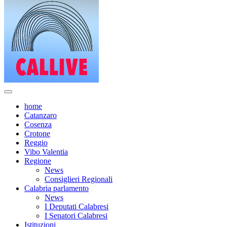
home
Catanzaro
Cosenza
Crotone
Reggio
Vibo Valentia
Regione
News
Consiglieri Regionali
Calabria parlamento
News
I Deputati Calabresi
I Senatori Calabresi
Istituzioni