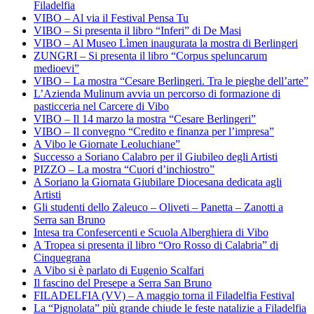
Filadelfia
VIBO – Al via il Festival Pensa Tu
VIBO – Si presenta il libro “Inferi” di De Masi
VIBO – Al Museo Lìmen inaugurata la mostra di Berlingeri
ZUNGRI – Si presenta il libro “Corpus speluncarum
medioevi”
VIBO – La mostra “Cesare Berlingeri. Tra le pieghe dell’arte”
L’Azienda Mulinum avvia un percorso di formazione di
pasticceria nel Carcere di Vibo
VIBO – Il 14 marzo la mostra “Cesare Berlingeri”
VIBO – Il convegno “Credito e finanza per l’impresa”
A Vibo le Giornate Leoluchiane”
Successo a Soriano Calabro per il Giubileo degli Artisti
PIZZO – La mostra “Cuori d’inchiostro”
A Soriano la Giornata Giubilare Diocesana dedicata agli
Artisti
Gli studenti dello Zaleuco – Oliveti – Panetta – Zanotti a
Serra san Bruno
Intesa tra Confesercenti e Scuola Alberghiera di Vibo
A Tropea si presenta il libro “Oro Rosso di Calabria” di
Cinquegrana
A Vibo si è parlato di Eugenio Scalfari
Il fascino del Presepe a Serra San Bruno
FILADELFIA (VV) – A maggio torna il Filadelfia Festival
La “Pignolata” più grande chiude le feste natalizie a Filadelfia