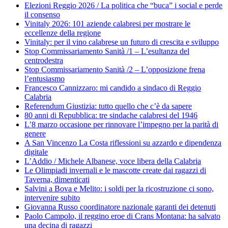
Elezioni Reggio 2026 / La politica che “buca” i social e perde
il consenso
Vinitaly 2026: 101 aziende calabresi per mostrare le
eccellenze della regione
Vinitaly: per il vino calabrese un futuro di crescita e sviluppo
Stop Commissariamento Sanità /1 – L’esultanza del
centrodestra
Stop Commissariamento Sanità /2 – L’opposizione frena
l’entusiasmo
Francesco Cannizzaro: mi candido a sindaco di Reggio
Calabria
Referendum Giustizia: tutto quello che c’è da sapere
80 anni di Repubblica: tre sindache calabresi del 1946
L’8 marzo occasione per rinnovare l’impegno per la parità di
genere
A San Vincenzo La Costa riflessioni su azzardo e dipendenza
digitale
L’Addio / Michele Albanese, voce libera della Calabria
Le Olimpiadi invernali e le mascotte create dai ragazzi di
Taverna, dimenticati
Salvini a Bova e Melito: i soldi per la ricostruzione ci sono,
intervenire subito
Giovanna Russo coordinatore nazionale garanti dei detenuti
Paolo Campolo, il reggino eroe di Crans Montana: ha salvato
una decina di ragazzi