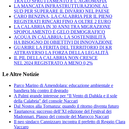
TRA LO SFRUTTAMENTO E L’AGROMAFIA
LA MANCATA INFRASTRUTTURAZIONE AL
SUD PER SUPERARE IL DIVARIO NEL PAESE
CARO BENZINA, LA CALABRIA PER IL PIENO
REGISTRATI RINCARI FINO A OLTRE 2 EURO
LA CALABRIA IN 30 ANNI TRA MIGRAZIONE
SPOPOLAMENTO E GELO DEMOGRAFICO
ACQUA IN CALABRIA: LA SOSTENIBILITÀ
HA BISOGNO DI OBIETTIVI DI INNOVAZIONE
GUARIRE LA FERITA DEL TERRITORIO DI KR
ATTRAVERSO LA FORZA DELLA LEGALITÀ
IL PIL DELLA CALABRIA NON CRESCE
NEL 2024 REGISTRATO A MENO 0,2%
Le Altre Notizie
Parco Marino di Amendolara: educazione ambientale e
bandiera blu contro il degrado
A Palmi grande interesse per “Il Vento di Dahkla e il sole
della Calabria” del console Naccari
Dal Nostos alla Tornanza: quando il ritorno diventa futuro
Taurianova: successo dell’XI edizione del Festival dei
Madonnari. Plauso del console del Marocco Naccari
Il neo sindaco Cannizzaro incontra il prefetto di Reggio Clara
Vaccaro