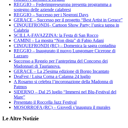
REGGIO – Federimpreseuropa presenta programma a
sostegno delle aziende calabresi
REGGIO – Successo per i Negroni Days
GERACE – Successo per il progetto “Best Artist in Gerace”
CINQUEFRONDI– Cartoon Show Party: l’unica tappa in
Calabria
SCILLA-FAVAZZINA: la Festa di San Rocco
CAMINI – La mostra “Non dista” di Fabio Adani
CINQUEFRONDI (RC) – Domenica la sagra contadina
REGGIO – Inaugurato il nuovo Lungomare Cicerone di
Lazzaro
Successo a Reggio per l’anteprima del Concorso dei
Madonnari di Taurianova.
GERACE – La 25esima edizione di Borgo Incantato
DeaFest / Luisa Corna a Calanna 24 luglio
A Rosarno si celebra l’incoronazione della Madonna di
Patmos
SIDERNO – Dal 25 luglio “Immersi nel Blu-Festival del
Mare”
Presentato il Roccella Jazz Festival
MOSORROFA (RC) – Giovedì s’inaugura il murales
Le Altre Notizie