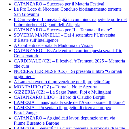
CATANZARO – Successo per il Materia Festival
La Pro Loco di Nicotera: Concluso biorisanamento torrente
San Giovanni
Il Carnevale di Lamezia è già in cammino: riaperte le porte del
Laboratorio dei Giganti dell’Allegria
CATANZARO – Successo per “La Taranta e il mare”
SOVERIA MANNELLI – Dal 4 settembre l’Università
d’Estate sull’Intelligence
A Conflenti celebrata la Madonna di Visora
CATANZARO – EstArte entro il confine questa sera il Trio
Conservatorio
CARDINALE (CZ) – Il festival ‘nTramenti 2025 – Memoria
che cura
NOCERA TERINESE (CZ) – Si presenta il libro “Giornali
prigionieri”
A Lamezia evento di prevenzione per il progetto Gap
MONTAURO (CZ) – Torna la Notte Azzurra
GIZZERIA (CZ) – La Sagra Patati, Pipi e Mulingiani
CATANZARO LIDO – Il libro di Claudio Borghi
LAMEZIA – Inaugurata la sede dell’Associazione “Il Dono”
LAMEZIA – Presentato il progetto di ricerca europeo
Fastch2ange
CATANZARO – Aggiudicati lavori depurazione tra via
Fiume Busento e Barone
LAMEZIA – Venerdì “La cura” presenta la proposta di legge