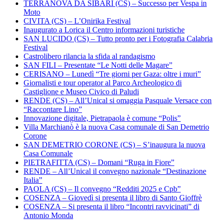
TERRANOVA DA SIBARI (CS) – Successo per Vespa in
Moto
CIVITA (CS) – L’Onirika Festival
Inaugurato a Lorica il Centro informazioni turistiche
SAN LUCIDO (CS) – Tutto pronto per i Fotografia Calabria
Festival
Castrolibero rilancia la sfida al randagismo
SAN FILI – Presentate “Le Notti delle Magare”
CERISANO – Lunedì “Tre giorni per Gaza: oltre i muri”
Giornalisti e tour operator al Parco Archeologico di
Castiglione e Museo Civico di Paludi
RENDE (CS) – All’Unical si omaggia Pasquale Versace con
“Raccontare Lino”
Innovazione digitale, Pietrapaola è comune “Polis”
Villa Marchianò è la nuova Casa comunale di San Demetrio
Corone
SAN DEMETRIO CORONE (CS) – S’inaugura la nuova
Casa Comunale
PIETRAFITTA (CS) – Domani “Ruga in Fiore”
RENDE – All’Unical il convegno nazionale “Destinazione
Italia”
PAOLA (CS) – Il convegno “Redditi 2025 e Cpb”
COSENZA – Giovedì si presenta il libro di Santo Gioffrè
COSENZA – Si presenta il libro “Incontri ravvicinati” di
Antonio Monda