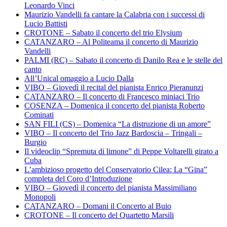
Leonardo Vinci
Maurizio Vandelli fa cantare la Calabria con i successi di
Lucio Battisti
CROTONE – Sabato il concerto del trio Elysium
CATANZARO – Al Politeama il concerto di Maurizio
Vandelli
PALMI (RC) – Sabato il concerto di Danilo Rea e le stelle del
canto
All’Unical omaggio a Lucio Dalla
VIBO – Giovedì il recital del pianista Enrico Pieranunzi
CATANZARO – Il concerto di Francesco miniaci Trio
COSENZA – Domenica il concerto del pianista Roberto
Cominati
SAN FILI (CS) – Domenica “La distruzione di un amore”
VIBO – Il concerto del Trio Jazz Bardoscia – Tringali –
Burgio
Il videoclip “Spremuta di limone” di Peppe Voltarelli girato a
Cuba
L’ambizioso progetto del Conservatorio Cilea: La “Gina”
completa del Coro d’Introduzione
VIBO – Giovedì il concerto del pianista Massimiliano
Monopoli
CATANZARO – Domani il Concerto al Buio
CROTONE – Il concerto del Quartetto Marsili