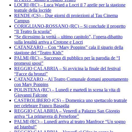
LOCRI (RC) – Luca Ward a Locri il 7 aprile per la stagione
teatrale della locride
RENDE (CS) – Due giorni di proiezioni al Tau Cinema
Campus
CORIGLIANO-ROSSANO (RC) – Si conclude il progetto
“Il Teatro fa scuola”
“Se dicessimo la verità – ultimo capitolo”, l’opera-dibattito
sulla legalità arriva a Crotone e Locri
CATANZARO – Con “Mary Poppins” cala il sipario della
stagione del “Teatro Kids”
PALMI (RC) – Successo di pubblico per la parodia de “I
promessi sposi”
REGGIO CALABRIA – Si avvicina la finale del festival
“Facce da bronzi”
CATANZARO – Al Teatro Comunale domani appuntamento
con Mary Poppins
POLISTENA (RC) – Lunedì e martedì in scena la vita di
Giovanni Falcone
CASTROLIBERO (CS) – Domenica uno spettacolo teatrale
per celebrare Franco Basaglia
REGGIO CALABRIA – Venerdì a Palazzo San Giorgio
arriva “La primavera di Persefone”
PALMI (RC) – Lunedì arriva al teatro Manfroce “Un sogno
ad Istanbul”