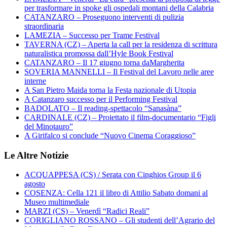
per trasformare in spoke gli ospedali montani della Calabria
CATANZARO – Proseguono interventi di pulizia
straordinaria
LAMEZIA – Successo per Trame Festival
TAVERNA (CZ) – Aperta la call per la residenza di scrittura
naturalistica promossa dall’Hyle Book Festival
CATANZARO – Il 17 giugno torna daMargherita
SOVERIA MANNELLI – Il Festival del Lavoro nelle aree
interne
A San Pietro Maida torna la Festa nazionale di Utopia
A Catanzaro successo per il Performing Festival
BADOLATO – Il reading-spettacolo “Sanasàna”
CARDINALE (CZ) – Proiettato il film-documentario “Figli
del Minotauro”
A Girifalco si conclude “Nuovo Cinema Coraggioso”
Le Altre Notizie
ACQUAPPESA (CS) / Serata con Cinghios Group il 6
agosto
COSENZA: Cella 121 il libro di Attilio Sabato domani al
Museo multimediale
MARZI (CS) – Venerdì “Radici Reali”
CORIGLIANO ROSSANO – Gli studenti dell’Agrario del