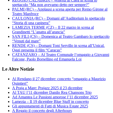
REGGIO CALABRIA – Venerdì al Cilea in scena lo
spettacolo “Ma non avevamo detto per sempre?”
PALMI (RC) – Applausi a scena aperta per Remo Girone al
Teatro Manfroce
CAULONIA (RC) – Domani all’Auditorium lo spettacolo
“Storia di una capinera”
LAMEZIA TERME (CZ) – Il 22 marzo in scena al
Grandinetti “L’anatra all’arancia”
SAN FILI (CS) – Domenica al Teatro Gambaro lo spettacolo
“Venuti dal mare”
RENDE (CS) – Domani Toni Servillo in scena all’Unical.
Oggi presenta il film “Caracas”
CATANZARO – Al Teatro Comunale l’omaggio a Giovanni
Falcone, Paolo Borsellino ed Emanuela Loi
Le Altre Notizie
Al Rendano il 27 dicembre: concerto “omaggio a Maurizio
Quintieri”
A Praja a Mare: Prajazz 2025 il 23 dicembre
Al TAU l’11 dicembre Danilo Rea Chansons Trio
Ad Amantea Le Passioni amorose l’11 dicembre 2025
Lamezia – Il 19 dicembre Blue Stuff in concerto
Gli appuntamenti di Fatti di Musica Estate 2025
A Reggio il concerto degli Afterhours