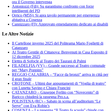
ora il Governo intervenga
Antoniozzi (Fdi): Su garantismo confronto con forze
intelligenti del PD
Orrico (M5S): Si apra tavolo permanente per emergenza
abitativa a Cosenza
Cannizzaro (FI): Approvato emendamento dedicato ai disabili
Le Altre Notizie
Il Cartellone inverno 2025 del Politeama Mario Foglietti di
Catanzaro
Al Teatro Gentile di Cittanova: Benvenuti in Casa Esposito il
12 dicembre 2025
Elettra di Sofocle al Teatro dei Taurani di Palmi
FILADELFIA (VV) – Grande successo al Teatro comunale
per “Mary Poppins”
REGGIO CALABRIA – “Facce da bronzi” arriva in città per
il gran finale
CROTONE – Ultimi due appuntamenti di “Voglia di teatro”
con Lunetta Savino e Chiara Francini
CATANZARO – Giuseppe Ferlito con “Novecento” di
Baricco chiuderà la rassegna Pro.s.a.
POLISTENA (RC) – Sabato in scena all’auditorium “Le
Serve” con Eva Robin’s
COSENZA – La rassegna “Il Teatro fa scuola” chiude con