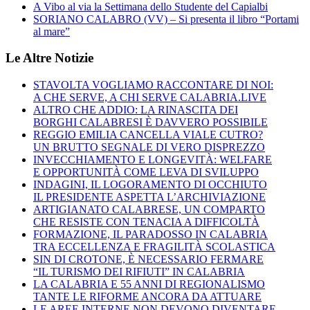
A Vibo al via la Settimana dello Studente del Capialbi
SORIANO CALABRO (VV) – Si presenta il libro “Portami
al mare”
Le Altre Notizie
STAVOLTA VOGLIAMO RACCONTARE DI NOI:
A CHE SERVE, A CHI SERVE CALABRIA.LIVE
ALTRO CHE ADDIO: LA RINASCITA DEI
BORGHI CALABRESI È DAVVERO POSSIBILE
REGGIO EMILIA CANCELLA VIALE CUTRO?
UN BRUTTO SEGNALE DI VERO DISPREZZO
INVECCHIAMENTO E LONGEVITÀ: WELFARE
E OPPORTUNITÀ COME LEVA DI SVILUPPO
INDAGINI, IL LOGORAMENTO DI OCCHIUTO
IL PRESIDENTE ASPETTA L’ARCHIVIAZIONE
ARTIGIANATO CALABRESE, UN COMPARTO
CHE RESISTE CON TENACIA A DIFFICOLTÀ
FORMAZIONE, IL PARADOSSO IN CALABRIA
TRA ECCELLENZA E FRAGILITÀ SCOLASTICA
SIN DI CROTONE, È NECESSARIO FERMARE
“IL TURISMO DEI RIFIUTI” IN CALABRIA
LA CALABRIA E 55 ANNI DI REGIONALISMO
TANTE LE RIFORME ANCORA DA ATTUARE
LE AREE INTERNE NON DEVONO DIVENTARE