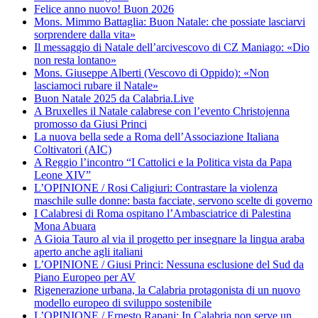
Felice anno nuovo! Buon 2026
Mons. Mimmo Battaglia: Buon Natale: che possiate lasciarvi
sorprendere dalla vita»
Il messaggio di Natale dell’arcivescovo di CZ Maniago: «Dio
non resta lontano»
Mons. Giuseppe Alberti (Vescovo di Oppido): «Non
lasciamoci rubare il Natale»
Buon Natale 2025 da Calabria.Live
A Bruxelles il Natale calabrese con l’evento Christojenna
promosso da Giusi Princi
La nuova bella sede a Roma dell’Associazione Italiana
Coltivatori (AIC)
A Reggio l’incontro “I Cattolici e la Politica vista da Papa
Leone XIV”
L’OPINIONE / Rosi Caligiuri: Contrastare la violenza
maschile sulle donne: basta facciate, servono scelte di governo
I Calabresi di Roma ospitano l’Ambasciatrice di Palestina
Mona Abuara
A Gioia Tauro al via il progetto per insegnare la lingua araba
aperto anche agli italiani
L’OPINIONE / Giusi Princi: Nessuna esclusione del Sud da
Piano Europeo per AV
Rigenerazione urbana, la Calabria protagonista di un nuovo
modello europeo di sviluppo sostenibile
L’OPINIONE / Ernesto Rapani: In Calabria non serve un