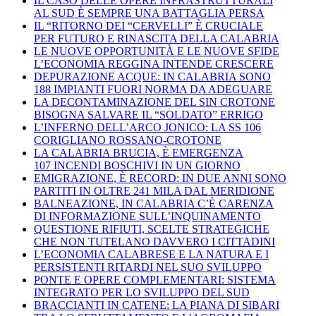
IL CASO DELLE OPERE INFRASTRUTTURALI
AL SUD È SEMPRE UNA BATTAGLIA PERSA
IL “RITORNO DEI “CERVELLI” È CRUCIALE
PER FUTURO E RINASCITA DELLA CALABRIA
LE NUOVE OPPORTUNITÀ E LE NUOVE SFIDE
L’ECONOMIA REGGINA INTENDE CRESCERE
DEPURAZIONE ACQUE: IN CALABRIA SONO
188 IMPIANTI FUORI NORMA DA ADEGUARE
LA DECONTAMINAZIONE DEL SIN CROTONE
BISOGNA SALVARE IL “SOLDATO” ERRIGO
L’INFERNO DELL’ARCO JONICO: LA SS 106
CORIGLIANO ROSSANO-CROTONE
LA CALABRIA BRUCIA, È EMERGENZA
107 INCENDI BOSCHIVI IN UN GIORNO
EMIGRAZIONE, È RECORD: IN DUE ANNI SONO
PARTITI IN OLTRE 241 MILA DAL MERIDIONE
BALNEAZIONE, IN CALABRIA C’È CARENZA
DI INFORMAZIONE SULL’INQUINAMENTO
QUESTIONE RIFIUTI, SCELTE STRATEGICHE
CHE NON TUTELANO DAVVERO I CITTADINI
L’ECONOMIA CALABRESE E LA NATURA E I
PERSISTENTI RITARDI NEL SUO SVILUPPO
PONTE E OPERE COMPLEMENTARI: SISTEMA
INTEGRATO PER LO SVILUPPO DEL SUD
BRACCIANTI IN CATENE: LA PIANA DI SIBARI