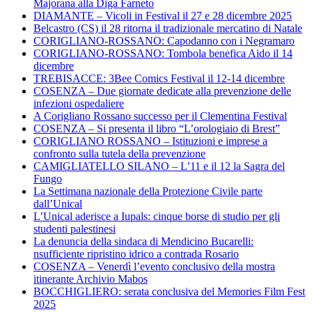
Majorana alla Diga Farneto
DIAMANTE – Vicoli in Festival il 27 e 28 dicembre 2025
Belcastro (CS) il 28 ritorna il tradizionale mercatino di Natale
CORIGLIANO-ROSSANO: Capodanno con i Negramaro
CORIGLIANO-ROSSANO: Tombola benefica Aido il 14
dicembre
TREBISACCE: 3Bee Comics Festival il 12-14 dicembre
COSENZA – Due giornate dedicate alla prevenzione delle
infezioni ospedaliere
A Corigliano Rossano successo per il Clementina Festival
COSENZA – Si presenta il libro “L’orologiaio di Brest”
CORIGLIANO ROSSANO – Istituzioni e imprese a
confronto sulla tutela della prevenzione
CAMIGLIATELLO SILANO – L’11 e il 12 la Sagra del
Fungo
La Settimana nazionale della Protezione Civile parte
dall’Unical
L’Unical aderisce a Iupals: cinque borse di studio per gli
studenti palestinesi
La denuncia della sindaca di Mendicino Bucarelli:
nsufficiente ripristino idrico a contrada Rosario
COSENZA – Venerdì l’evento conclusivo della mostra
itinerante Archivio Mabos
BOCCHIGLIERO: serata conclusiva del Memories Film Fest
2025