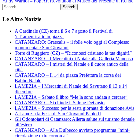
Andy Warhol – Pop Art Revolution al Museo del Presente di Rende
Le Altre Notizie
A Cardinale (CZ) torna il 6 e 7 agosto il Festival di
‘nTramenti: arte in piazza
CATANZARO: Graecalis – il folle volo oggi al Complesso
monumentale San Giovanni
Torre di Ruggiero (CZ) – “Riconosci cristiano la tua dignità”
CATANZARO – I Mercatini di Natale alla Galleria Mancuso
CATANZARO – I misteri del Natale e il cuore antico della
città
CATANZARO – Il 14 da piazza Prefettura la corsa dei
Babbo Natale
LAMEZIA – I Mercatini di Natale del Savutano il 13 e 14
dicembre
LAMEZIA – Sabato il libro “Me la sono andata a cercare”
CATANZARO – Si chiude il Salone DeGusto
LAMEZIA – Successo per la sesta giornata di donazione Avis
A Lamezia la Festa di San Giovanni Paolo II
Gli Odontoiatri di Catanzaro: Allerta salute sul turismo dentale
all’estero
CATANZARO – Alla Dulbecco avviato programma “mini-
circolazione extracorporea”