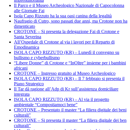
imprenditorialità
Il Parco e il Museo Archeologico Nazionale di Capocolonna
alle Giornate Fai
Isola Capo Rizzuto ha la sua oasi canina della legalità
Naufragio di Cutro, sono passati due anni, ma Crotone non ha
dimenticato
CROTONE – Si presenta la delegazione Fai di Crotone e
Santa Severina
All’Ospedale di Crotone al via i lavori per il Reparto di
Emodinamica
ISOLA CAPO RIZZUTO (KR) – Lunedì il convegno su
bullismo e cyberbullismo
“Libere Donne” di Crotone e “InOltre” insieme per i bambini
africani
CROTONE – Ingresso gratuito al Museo Archeologico
ISOLA CAPO RIZZUTO (KR) – Il 7 febbraio si presenta il
Piano Strategico
Il Tar dà ragione all’Adp di Kr sull’assistenza domiciliare
integrata
ISOLA CAPO RIZZUTO (KR) – Al via il progetto
ambientale “Compostiamoci bene”
CROTONE – Presentato il master “La filiera digitale dei beni
culturali”
CROTONE – Si presenta il master “La filiera digitale dei ben
culturali”