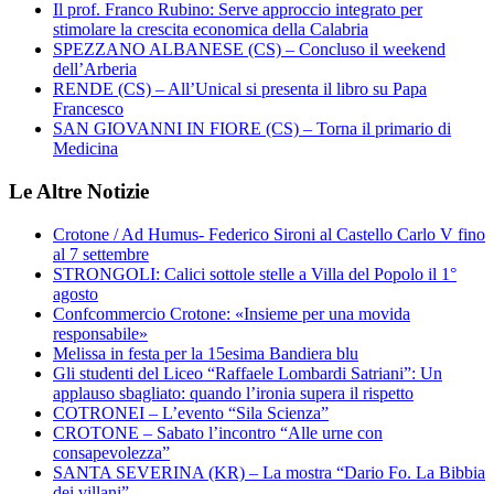
Il prof. Franco Rubino: Serve approccio integrato per
stimolare la crescita economica della Calabria
SPEZZANO ALBANESE (CS) – Concluso il weekend
dell’Arberia
RENDE (CS) – All’Unical si presenta il libro su Papa
Francesco
SAN GIOVANNI IN FIORE (CS) – Torna il primario di
Medicina
Le Altre Notizie
Crotone / Ad Humus- Federico Sironi al Castello Carlo V fino
al 7 settembre
STRONGOLI: Calici sottole stelle a Villa del Popolo il 1°
agosto
Confcommercio Crotone: «Insieme per una movida
responsabile»
Melissa in festa per la 15esima Bandiera blu
Gli studenti del Liceo “Raffaele Lombardi Satriani”: Un
applauso sbagliato: quando l’ironia supera il rispetto
COTRONEI – L’evento “Sila Scienza”
CROTONE – Sabato l’incontro “Alle urne con
consapevolezza”
SANTA SEVERINA (KR) – La mostra “Dario Fo. La Bibbia
dei villani”