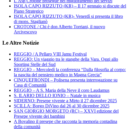
L’Asp Crotone prosegue nel miglioramento dei servizi
ISOLA CAPO RIZZUTO (KR) – Il 17 gennaio si discute del
Piano Strategico
ISOLA CAPO RIZZUTO (KR)- Venerdì si presenta il libro
di mons. Staglianò
CROTONE / Chi è don Alberto Torriani, il nuovo
Arcivescovo
Le Altre Notizie
REGGIO / A Pellaro VIII Jamu Festival
REGGIO: Un viaggio tra le stanghe della Vara. Oggi allo
Sporting Stelle del Sud
REGGIO – Mercoledì la conferenza “Dalla filosofia al corpo:
la nascita del pensiero medico in Magna Grecia”
CINQUEFRONDI – Polisena presenta interrogazione su
Casa di Comunità
REGGIO – A S. Maria della Neve il coro Laudamus
S. ILARIO DELLO IONIO – Natale in musica
SIDERNO: Presepe vivente a Mirto il 27 dicembre 2025
SCILLA: Borgo DiVino dal 26 al 30 dicembre 2025
SAN GIORGIO MORGETO (RC) – XXVI edizione del
Presepe vivente dei bambini
A Bovalino il presepe che racconta la memoria contadina
della comunità