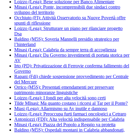
Loizzo (Lega): Bene soluzione per Banco Alimentare
Minasi (Lega): Ponte, incomprensibili due sindaci contro
sviluppo del territorio
Occhiuto (FI): Attività Osservatorio su Nuove Povertà offre
spunti di riflessione
Loizzo (Lega): Strutturare un piano per rilanciare progetto
Dsa
Baldino (M5S): Soveria Mannelli presidio strategico per
l’hinterland
Minasi (Lega): Calabria da sempre terra di accoglienza
Minasi (Lega): Da Governo investimenti di portata storica per
AV
Irto (PD): Privatizzazione di Ferrovie conferma fallimento del
Governo
Rapani (Fdi) chiede sospensione provvedimento per Centrale
del Mercure
Orrico (M5S): Presentati emendamenti per preservare
patrimonio minoranze linguistiche
Loizzo (Lega): I fondi per alta velocità sono certi
Tilde MInasi: Ma quanto costano i ricorsi al Tar per il Ponte?
Miasi (Lega): Allarmismo su Av inutile e dannoso
Loizzo (Lega): Preoccupa furti farmaci oncologici a Cetraro
Antoniozzi (FDI): Alta velocità indispensabile per Calabria
Minasi (Lega): Piazza del Popolo a Reggio va protetta
Baldino (M5S): Ospedali montani in Calabria abbandonati,