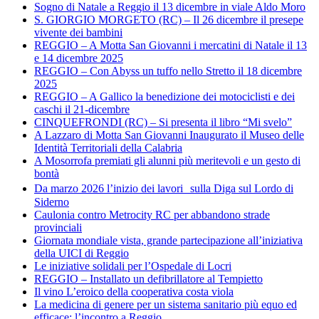
Sogno di Natale a Reggio il 13 dicembre in viale Aldo Moro
S. GIORGIO MORGETO (RC) – Il 26 dicembre il presepe
vivente dei bambini
REGGIO – A Motta San Giovanni i mercatini di Natale il 13
e 14 dicembre 2025
REGGIO – Con Abyss un tuffo nello Stretto il 18 dicembre
2025
REGGIO – A Gallico la benedizione dei motociclisti e dei
caschi il 21-dicembre
CINQUEFRONDI (RC) – Si presenta il libro “Mi svelo”
A Lazzaro di Motta San Giovanni Inaugurato il Museo delle
Identità Territoriali della Calabria
A Mosorrofa premiati gli alunni più meritevoli e un gesto di
bontà
Da marzo 2026 l’inizio dei lavori sulla Diga sul Lordo di
Siderno
Caulonia contro Metrocity RC per abbandono strade
provinciali
Giornata mondiale vista, grande partecipazione all’iniziativa
della UICI di Reggio
Le iniziative solidali per l’Ospedale di Locri
REGGIO – Installato un defibrillatore al Tempietto
Il vino L’eroico della cooperativa costa viola
La medicina di genere per un sistema sanitario più equo ed
efficace: l’incontro a Reggio