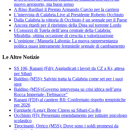
nuovo aeroporto, ma buon senso
A Rino Barillari il Premio Armando Curcio per la carriera
L’intervista di Calabria.Live al Presidente Roberto Occhiuto
Dalla Calabria la vittoria di Occhiuto è un segnale per il Paese
Ancora ritardi per il ripristino della Diga sul torrente Lordo
I Consorzi di Tutela delll’area centrale della Calabria:
Mirabilia, ottima occasione di crescita e valorizzazione
L’opinione / Manuela Labonia: La nuova rappresentanza
politica quasi interamente femminile segnale di cambiamento
Le Altre Notizie
SS 106, Rapani (Fdi): Aggiudicati i lavori da CZ a Kr, attesa
per Sibari
Baldino (M5S): Salvini tratta la Calabria come set per i suoi
spot
Baldino (M5S):Governo intervenga su crisi idrica nell’area
Rocca Imperiale–Trebisacce”
Rapani (FDI) al cantiere Rfi: Confermato rispetto tempistiche
per 2026
Furgiuele (Lega): Bene Cipess su Sibari-Co-Ro
Occhiuto (FI): Presentato emendamento per istituire psicologo
scolastico
Tirocinanti, Orrico (M5S): Dove sono i soldi promessi da