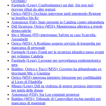
Occhiuto?
Furgiuele (Lega): Confrontiamoci sui dati, Sin non può
ricevere rifiuti da altre regioni
Orrico (M5S): Occhiuto interviene tardi smentendo Regione
su bonifica Sin Kr
Antoniozzi (Fdi): Stato presente in Calabria contro ndrangheta
Ddl Sicurezza, Orrico (M5S): Maggioranza allergica a regole
democratiche
Irto e Misiani (PD) interrogano Salvini su caso Scarcella-
Agostinelli
Orrico (M5S): A Rogliano sospeso servizio di logopedia per
mancanza di personale
Furgiuele (Lega): Fondi per la sicurezza idraulica passo avanti
per sviluppo Calabria
Furgiuele (Lega): Lavorare per sorveglianza epidemiologica
area
Baldino, Orrico e Tucci (M5S): Governo ha abbandonato ex
tirocinanti Mic e Giustizia
Orrico (M5S) interroga ministero Istruzione per conflittualità
al Liceo di Filadelfia
Minasi (Lega): Ddl su violenza di genere prezioso intervento
per tutela delle donne
Antoniozzi (FDI): Sui Lea compiuti progressi
Baldino (M5S): Tribunale di Castrovillari rischia paralisi per
mancanza di magistrati