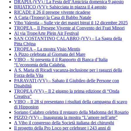
DRAPIA (VV) / La Festa dell’Amicizia domenica 9 agosto
BRIATICO (VV): Salsicciata in piazza il 4 agosto
RICADI: il 26 il presepe vivente ricadese
A Caria (Tropea) la Casa di Babbo Natale
Vibo Valentia – Sulle vie dei mastri birrai il 12 dicembre 2025
TROPEA – Il Presepe Vivente al Convento dei Frati Minori
Al via TropeArte Plein Air Festival
SAN COSTANTINO CALABRO (VV) – La Sagra della
Pitta Chjina
TROPEA – La mostra Visio Mentis
A Pizzo celebrata al Giornata del Mare
VIBO – Si presenta il il Rapporto di Banca d’Italia
“L’economia della Calabria.
A S. Maria di Ricadi vacanza-inclusione per i ragazzi della
Forza della Vita
PARAVATI (VV) – Sabato il Giubileo delle Persone con
Disabilità
TROPEA (VV) – Il 2 giugno la prima edizione di “Onda
Creativa”
VIBO – Il 28 si presentano i risultati della campagna di scavo
di Hipponion
Soriano Calabro celebra il restauro della Madonna del Rosario
PIZZO (VV) – Inaugurata la mostra “L’amore nell’arte”
A Vibo il congresso della Società italiana dei chirurghi
Il progetto della Pro Loco per celebrare i 243 anni di