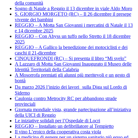
della comunità
Sogno di Natale a Reggio il 13 dicembre in viale Aldo Moro
S. GIORGIO MORGETO (RC) – Il 26 dicembre il presepe
vivente dei bambini
REGGIO – A Motta San Giovanni i mercatini di Natale il 13
e 14 dicembre 2025
REGGIO – Con Abyss un tuffo nello Stretto il 18 dicembre
2025
REGGIO – A Gallico la benedizione dei motociclisti e dei
caschi il 21-dicembre
CINQUEFRONDI (RC) – Si presenta il libro “Mi svelo”
A Lazzaro di Motta San Giovanni Inaugurato il Museo delle
Identità Territoriali della Calabria
A Mosorrofa premiati gli alunni più meritevoli e un gesto di
bontà
Da marzo 2026 l’inizio dei lavori sulla Diga sul Lordo di
Siderno
Caulonia contro Metrocity RC per abbandono strade
provinciali
Giornata mondiale vista, grande partecipazione all’iniziativa
della UICI di Reggio
Le iniziative solidali per l’Ospedale di Locri
REGGIO – Installato un defibrillatore al Tempietto
Il vino L’eroico della cooperativa costa viola
La medicina di genere per un sistema sanitario più equo ed