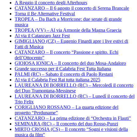
A Reggio il concerto degli Afterhours
CATANZARO – Il 6 agosto il concerto di Serena Brancale
Torna il Be Alternative Festival
TROPEA – Da Bach a Morricone: due serate di grande
musica
TROPEA (VV) – Al via Armonie della Magna Graecia
Al via il Catanzaro Jazz Fest
GIMIGLIANO (CZ) – Eugenio Finardi apre i live estivi di
Fatti di Musica
CATANZARO – Il concerto “Passione e spirito. Echi
dell’Ottocento”
GIOIOSA IONICA – Il concerto del duo Mosa-Andaloro
Grande successo per il Calabria Fest Tutta Italiana
PALMI (RC) – Sabato il concerto di Paolo Restani
Al via il Calabria Fest Rai tutta italiana 2025
LAUREANA DI BORRELLO (RC) – Mercoledì il concerto
del Duo Tramontana-Messinese
LAUREANA DI BORRELLO (RC) – Lunedì il concerto del
Trio Felix
CORIGLIANO ROSSANO – La quarta edizione del
progetto “Perduname”
CATANZARO – La prima edizione di “Orchestra in Flauti”
SEMINARA (RC) – Il concerto del duo Rosso-Punzi
MIRTO CROSIA (CS) – Il concerto “Sogni e visioni della
musica da film”