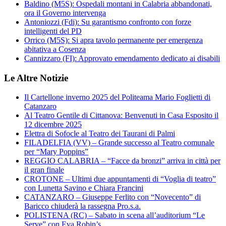
Baldino (M5S): Ospedali montani in Calabria abbandonati,
ora il Governo intervenga
Antoniozzi (Fdi): Su garantismo confronto con forze
intelligenti del PD
Orrico (M5S): Si apra tavolo permanente per emergenza
abitativa a Cosenza
Cannizzaro (FI): Approvato emendamento dedicato ai disabili
Le Altre Notizie
Il Cartellone inverno 2025 del Politeama Mario Foglietti di
Catanzaro
Al Teatro Gentile di Cittanova: Benvenuti in Casa Esposito il
12 dicembre 2025
Elettra di Sofocle al Teatro dei Taurani di Palmi
FILADELFIA (VV) – Grande successo al Teatro comunale
per “Mary Poppins”
REGGIO CALABRIA – “Facce da bronzi” arriva in città per
il gran finale
CROTONE – Ultimi due appuntamenti di “Voglia di teatro”
con Lunetta Savino e Chiara Francini
CATANZARO – Giuseppe Ferlito con “Novecento” di
Baricco chiuderà la rassegna Pro.s.a.
POLISTENA (RC) – Sabato in scena all’auditorium “Le
Serve” con Eva Robin’s