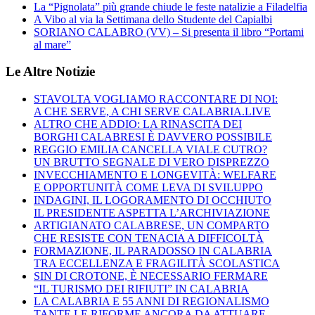
La “Pignolata” più grande chiude le feste natalizie a Filadelfia
A Vibo al via la Settimana dello Studente del Capialbi
SORIANO CALABRO (VV) – Si presenta il libro “Portami
al mare”
Le Altre Notizie
STAVOLTA VOGLIAMO RACCONTARE DI NOI:
A CHE SERVE, A CHI SERVE CALABRIA.LIVE
ALTRO CHE ADDIO: LA RINASCITA DEI
BORGHI CALABRESI È DAVVERO POSSIBILE
REGGIO EMILIA CANCELLA VIALE CUTRO?
UN BRUTTO SEGNALE DI VERO DISPREZZO
INVECCHIAMENTO E LONGEVITÀ: WELFARE
E OPPORTUNITÀ COME LEVA DI SVILUPPO
INDAGINI, IL LOGORAMENTO DI OCCHIUTO
IL PRESIDENTE ASPETTA L’ARCHIVIAZIONE
ARTIGIANATO CALABRESE, UN COMPARTO
CHE RESISTE CON TENACIA A DIFFICOLTÀ
FORMAZIONE, IL PARADOSSO IN CALABRIA
TRA ECCELLENZA E FRAGILITÀ SCOLASTICA
SIN DI CROTONE, È NECESSARIO FERMARE
“IL TURISMO DEI RIFIUTI” IN CALABRIA
LA CALABRIA E 55 ANNI DI REGIONALISMO
TANTE LE RIFORME ANCORA DA ATTUARE