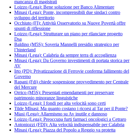
mancanza di magistrati
Loizzo (Lega): Bene soluzione per Banco Alimentare
Minasi (Lega): Ponte, incomprensibili due sindaci contro
sviluppo del territorio
Occhiuto (FI): Attività Osservatorio su Nuove Povertà offre
spunti di riflessione
Loizzo (Lega): Strutturare un piano per rilanciare progetto
Dsa
Baldino (M5S): Soveria Mannelli presidio strategico per
l’hinterland
Minasi (Lega): Calabria da sempre terra di accoglienza
Minasi (Lega): Da Governo investimenti di portata storica per
AV
Irto (PD): Privatizzazione di Ferrovie conferma fallimento del
Governo
Rapani (Fdi) chiede sospensione provvedimento per Centrale
del Mercure
Orrico (M5S): Presentati emendamenti per preservare
patrimonio minoranze linguistiche
Loizzo (Lega): I fondi per alta velocità sono certi
Tilde MInasi: Ma quanto costano i ricorsi al Tar per il Ponte?
Miasi (Lega): Allarmismo su Av inutile e dannoso
Loizzo (Lega): Preoccupa furti farmaci oncologici a Cetraro
Antoniozzi (FDI): Alta velocità indispensabile per Calabria
Minasi (Lega): Piazza del Popolo a Reggio va protetta