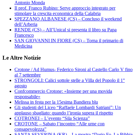
Antonio Monda
Il prof. Franco Rubino: Serve approccio integrato per
stimolare la crescita economica della Calabria
SPEZZANO ALBANESE (CS) – Concluso il weekend
dell’Arberia
RENDE (CS) – All’Unical si presenta il libro su Papa
Francesco
SAN GIOVANNI IN FIORE (CS) – Torna il primario di
Medicina
Le Altre Notizie
Crotone / Ad Humus- Federico Sironi al Castello Carlo V fino
al 7 settembre
STRONGOLI: Calici sottole stelle a Villa del Popolo il 1°
agosto
Confcommercio Crotone: «Insieme per una movida
responsabile»
Melissa in festa per la 15esima Bandiera blu
Gli studenti del Liceo “Raffaele Lombardi Satriani”: Un
applauso sbagliato: quando l’ironia supera il rispetto
COTRONEI – L’evento “Sila Scienza”
CROTONE – Sabato l’incontro “Alle urne con
consapevolezza”
SANTA SEVERINA (KR) – La mostra “Dario Fo. La Bibbia