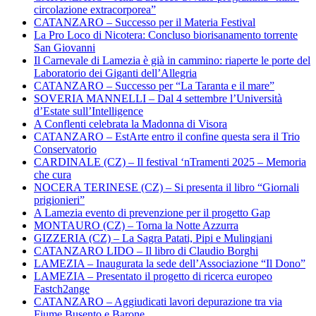
circolazione extracorporea”
CATANZARO – Successo per il Materia Festival
La Pro Loco di Nicotera: Concluso biorisanamento torrente
San Giovanni
Il Carnevale di Lamezia è già in cammino: riaperte le porte del
Laboratorio dei Giganti dell’Allegria
CATANZARO – Successo per “La Taranta e il mare”
SOVERIA MANNELLI – Dal 4 settembre l’Università
d’Estate sull’Intelligence
A Conflenti celebrata la Madonna di Visora
CATANZARO – EstArte entro il confine questa sera il Trio
Conservatorio
CARDINALE (CZ) – Il festival ‘nTramenti 2025 – Memoria
che cura
NOCERA TERINESE (CZ) – Si presenta il libro “Giornali
prigionieri”
A Lamezia evento di prevenzione per il progetto Gap
MONTAURO (CZ) – Torna la Notte Azzurra
GIZZERIA (CZ) – La Sagra Patati, Pipi e Mulingiani
CATANZARO LIDO – Il libro di Claudio Borghi
LAMEZIA – Inaugurata la sede dell’Associazione “Il Dono”
LAMEZIA – Presentato il progetto di ricerca europeo
Fastch2ange
CATANZARO – Aggiudicati lavori depurazione tra via
Fiume Busento e Barone