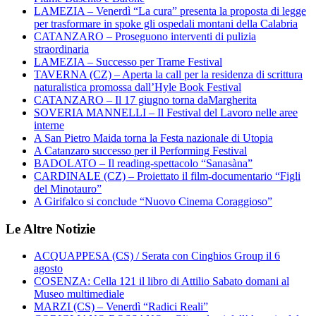
LAMEZIA – Venerdì “La cura” presenta la proposta di legge
per trasformare in spoke gli ospedali montani della Calabria
CATANZARO – Proseguono interventi di pulizia
straordinaria
LAMEZIA – Successo per Trame Festival
TAVERNA (CZ) – Aperta la call per la residenza di scrittura
naturalistica promossa dall’Hyle Book Festival
CATANZARO – Il 17 giugno torna daMargherita
SOVERIA MANNELLI – Il Festival del Lavoro nelle aree
interne
A San Pietro Maida torna la Festa nazionale di Utopia
A Catanzaro successo per il Performing Festival
BADOLATO – Il reading-spettacolo “Sanasàna”
CARDINALE (CZ) – Proiettato il film-documentario “Figli
del Minotauro”
A Girifalco si conclude “Nuovo Cinema Coraggioso”
Le Altre Notizie
ACQUAPPESA (CS) / Serata con Cinghios Group il 6
agosto
COSENZA: Cella 121 il libro di Attilio Sabato domani al
Museo multimediale
MARZI (CS) – Venerdì “Radici Reali”