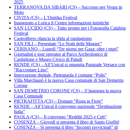
2025
TERRANOVA DA SIBARI (CS) – Successo per Vespa in
Moto
CIVITA (CS) – L’Onirika Festival
Inaugurato a Lorica il Centro informazioni turistiche
SAN LUCIDO (CS) – Tutto pronto per i Fotografia Calabria
Festival
Castrolibero rilancia la sfida al randagismo
SAN FILI – Presentate “Le Notti delle Magare”
CERISANO – Lunedì “Tre giorni per Gaza: oltre i muri”
Giornalisti e tour operator al Parco Archeologico di
Castiglione e Museo Civico di Paludi
RENDE (CS) – All’Unical si omaggia Pasquale Versace con
“Raccontare Lino”
Innovazione digitale, Pietrapaola è comune “Polis”
Villa Marchianò è la nuova Casa comunale di San Demetrio
Corone
SAN DEMETRIO CORONE (CS) – S’inaugura la nuova
Casa Comunale
PIETRAFITTA (CS) – Domani “Ruga in Fiore”
RENDE – All’Unical il convegno nazionale “Destinazione
Italia”
PAOLA (CS) – Il convegno “Redditi 2025 e Cpb”
COSENZA – Giovedì si presenta il libro di Santo Gioffrè
COSENZA – Si presenta il libro “Incontri ravvicinati” di