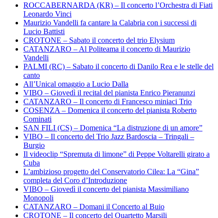
ROCCABERNARDA (KR) – Il concerto l’Orchestra di Fiati
Leonardo Vinci
Maurizio Vandelli fa cantare la Calabria con i successi di
Lucio Battisti
CROTONE – Sabato il concerto del trio Elysium
CATANZARO – Al Politeama il concerto di Maurizio
Vandelli
PALMI (RC) – Sabato il concerto di Danilo Rea e le stelle del
canto
All’Unical omaggio a Lucio Dalla
VIBO – Giovedì il recital del pianista Enrico Pieranunzi
CATANZARO – Il concerto di Francesco miniaci Trio
COSENZA – Domenica il concerto del pianista Roberto
Cominati
SAN FILI (CS) – Domenica “La distruzione di un amore”
VIBO – Il concerto del Trio Jazz Bardoscia – Tringali –
Burgio
Il videoclip “Spremuta di limone” di Peppe Voltarelli girato a
Cuba
L’ambizioso progetto del Conservatorio Cilea: La “Gina”
completa del Coro d’Introduzione
VIBO – Giovedì il concerto del pianista Massimiliano
Monopoli
CATANZARO – Domani il Concerto al Buio
CROTONE – Il concerto del Quartetto Marsili