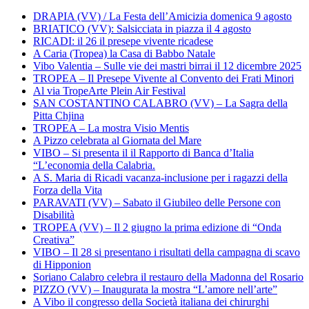
DRAPIA (VV) / La Festa dell’Amicizia domenica 9 agosto
BRIATICO (VV): Salsicciata in piazza il 4 agosto
RICADI: il 26 il presepe vivente ricadese
A Caria (Tropea) la Casa di Babbo Natale
Vibo Valentia – Sulle vie dei mastri birrai il 12 dicembre 2025
TROPEA – Il Presepe Vivente al Convento dei Frati Minori
Al via TropeArte Plein Air Festival
SAN COSTANTINO CALABRO (VV) – La Sagra della
Pitta Chjina
TROPEA – La mostra Visio Mentis
A Pizzo celebrata al Giornata del Mare
VIBO – Si presenta il il Rapporto di Banca d’Italia
“L’economia della Calabria.
A S. Maria di Ricadi vacanza-inclusione per i ragazzi della
Forza della Vita
PARAVATI (VV) – Sabato il Giubileo delle Persone con
Disabilità
TROPEA (VV) – Il 2 giugno la prima edizione di “Onda
Creativa”
VIBO – Il 28 si presentano i risultati della campagna di scavo
di Hipponion
Soriano Calabro celebra il restauro della Madonna del Rosario
PIZZO (VV) – Inaugurata la mostra “L’amore nell’arte”
A Vibo il congresso della Società italiana dei chirurghi