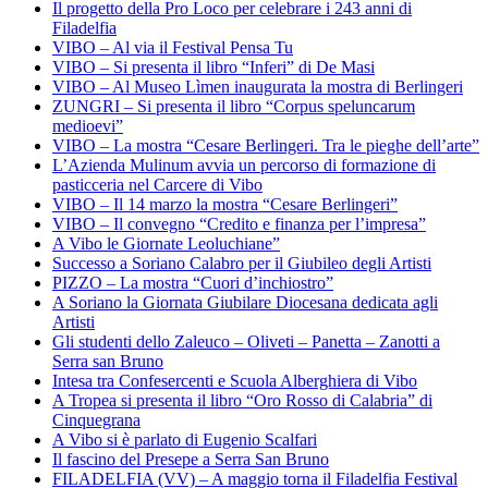
Il progetto della Pro Loco per celebrare i 243 anni di
Filadelfia
VIBO – Al via il Festival Pensa Tu
VIBO – Si presenta il libro “Inferi” di De Masi
VIBO – Al Museo Lìmen inaugurata la mostra di Berlingeri
ZUNGRI – Si presenta il libro “Corpus speluncarum
medioevi”
VIBO – La mostra “Cesare Berlingeri. Tra le pieghe dell’arte”
L’Azienda Mulinum avvia un percorso di formazione di
pasticceria nel Carcere di Vibo
VIBO – Il 14 marzo la mostra “Cesare Berlingeri”
VIBO – Il convegno “Credito e finanza per l’impresa”
A Vibo le Giornate Leoluchiane”
Successo a Soriano Calabro per il Giubileo degli Artisti
PIZZO – La mostra “Cuori d’inchiostro”
A Soriano la Giornata Giubilare Diocesana dedicata agli
Artisti
Gli studenti dello Zaleuco – Oliveti – Panetta – Zanotti a
Serra san Bruno
Intesa tra Confesercenti e Scuola Alberghiera di Vibo
A Tropea si presenta il libro “Oro Rosso di Calabria” di
Cinquegrana
A Vibo si è parlato di Eugenio Scalfari
Il fascino del Presepe a Serra San Bruno
FILADELFIA (VV) – A maggio torna il Filadelfia Festival