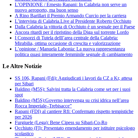
L’OPINIONE / Ernesto Rapani: In Calabria non serve un
nuovo aeroporto, ma buon senso
A Rino Barillari il Premio Armando Curcio per la carriera
L’intervista di Calabria.Live al Presidente Roberto Occhiuto
Dalla Calabria la vittoria di Occhiuto è un segnale per il Paese
Ancora ritardi per il ripristino della Diga sul torrente Lordo
I Consorzi di Tutela delll’area centrale della Calabria:
Mirabilia, ottima occasione di crescita e valorizzazione
L’opinione / Manuela Labonia: La nuova rappresentanza
politica quasi interamente femminile segnale di cambiamento
Le Altre Notizie
SS 106, Rapani (Fdi): Aggiudicati i lavori da CZ a Kr, attesa
per Sibari
Baldino (M5S): Salvini tratta la Calabria come set per i suoi
spot
Baldino (M5S):Governo intervenga su crisi idrica nell’area
Rocca Imperiale–Trebisacce”
Rapani (FDI) al cantiere Rfi: Confermato rispetto tempistiche
per 2026
Furgiuele (Lega): Bene Cipess su Sibari-Co-Ro
Occhiuto (FI): Presentato emendamento per istituire psicologo
scolastico