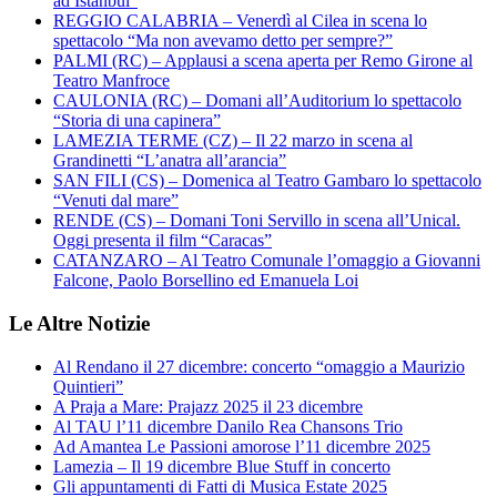
ad Istanbul”
REGGIO CALABRIA – Venerdì al Cilea in scena lo
spettacolo “Ma non avevamo detto per sempre?”
PALMI (RC) – Applausi a scena aperta per Remo Girone al
Teatro Manfroce
CAULONIA (RC) – Domani all’Auditorium lo spettacolo
“Storia di una capinera”
LAMEZIA TERME (CZ) – Il 22 marzo in scena al
Grandinetti “L’anatra all’arancia”
SAN FILI (CS) – Domenica al Teatro Gambaro lo spettacolo
“Venuti dal mare”
RENDE (CS) – Domani Toni Servillo in scena all’Unical.
Oggi presenta il film “Caracas”
CATANZARO – Al Teatro Comunale l’omaggio a Giovanni
Falcone, Paolo Borsellino ed Emanuela Loi
Le Altre Notizie
Al Rendano il 27 dicembre: concerto “omaggio a Maurizio
Quintieri”
A Praja a Mare: Prajazz 2025 il 23 dicembre
Al TAU l’11 dicembre Danilo Rea Chansons Trio
Ad Amantea Le Passioni amorose l’11 dicembre 2025
Lamezia – Il 19 dicembre Blue Stuff in concerto
Gli appuntamenti di Fatti di Musica Estate 2025