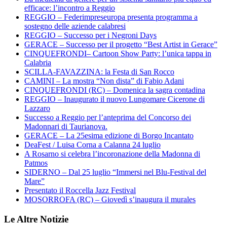
efficace: l’incontro a Reggio
REGGIO – Federimpreseuropa presenta programma a
sostegno delle aziende calabresi
REGGIO – Successo per i Negroni Days
GERACE – Successo per il progetto “Best Artist in Gerace”
CINQUEFRONDI– Cartoon Show Party: l’unica tappa in
Calabria
SCILLA-FAVAZZINA: la Festa di San Rocco
CAMINI – La mostra “Non dista” di Fabio Adani
CINQUEFRONDI (RC) – Domenica la sagra contadina
REGGIO – Inaugurato il nuovo Lungomare Cicerone di
Lazzaro
Successo a Reggio per l’anteprima del Concorso dei
Madonnari di Taurianova.
GERACE – La 25esima edizione di Borgo Incantato
DeaFest / Luisa Corna a Calanna 24 luglio
A Rosarno si celebra l’incoronazione della Madonna di
Patmos
SIDERNO – Dal 25 luglio “Immersi nel Blu-Festival del
Mare”
Presentato il Roccella Jazz Festival
MOSORROFA (RC) – Giovedì s’inaugura il murales
Le Altre Notizie