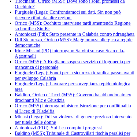
Tirocinanti, Orrico (M5S): Dove sono i soldi promessi da
Occhiuto?
Furgiuele (Lega): Confrontiamoci sui dati, Sin non può
ricevere rifiuti da altre regioni
Orrico (M5S): Occhiuto interviene tardi smentendo Regione
su bonifica Sin Kr
Antoniozzi (Fdi): Stato presente in Calabria contro ndrangheta
Ddl Sicurezza, Orrico (M5S): Maggioranza allergica a regole
democratiche
Irto e Misiani (PD) interrogano Salvini su caso Scarcella-
Agostinelli
Orrico (M5S): A Rogliano sospeso servizio di logopedia per
mancanza di personale
Furgiuele (Lega): Fondi per la sicurezza idraulica passo avanti
per sviluppo Calabria
Furgiuele (Lega): Lavorare per sorveglianza epidemiologica
area
Baldino, Orrico e Tucci (M5S): Governo ha abbandonato ex
tirocinanti Mic e Giustizia
Orrico (M5S) interroga ministero Istruzione per conflittualità
al Liceo di Filadelfia
Minasi (Lega): Ddl su violenza di genere prezioso intervento
per tutela delle donne
Antoniozzi (FDI): Sui Lea compiuti progressi
Baldino (M5S): Tribunale di Castrovillari rischia paralisi per