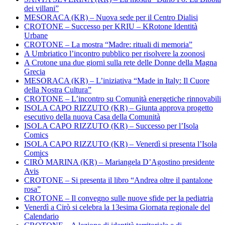
dei villani”
MESORACA (KR) – Nuova sede per il Centro Dialisi
CROTONE – Successo per KRIU – KRotone Identità
Urbane
CROTONE – La mostra “Madre: rituali di memoria”
A Umbriatico l’incontro pubblico per risolvere la zoonosi
A Crotone una due giorni sulla rete delle Donne della Magna
Grecia
MESORACA (KR) – L’iniziativa “Made in Italy: Il Cuore
della Nostra Cultura”
CROTONE – L’incontro su Comunità energetiche rinnovabili
ISOLA CAPO RIZZUTO (KR) – Giunta approva progetto
esecutivo della nuova Casa della Comunità
ISOLA CAPO RIZZUTO (KR) – Successo per l’Isola
Comics
ISOLA CAPO RIZZUTO (KR) – Venerdì si presenta l’Isola
Comics
CIRÒ MARINA (KR) – Mariangela D’Agostino presidente
Avis
CROTONE – Si presenta il libro “Andrea oltre il pantalone
rosa”
CROTONE – Il convegno sulle nuove sfide per la pediatria
Venerdì a Cirò si celebra la 13esima Giornata regionale del
Calendario