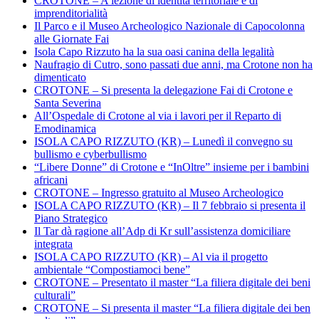
CROTONE – A lezione di identità territoriale e di
imprenditorialità
Il Parco e il Museo Archeologico Nazionale di Capocolonna
alle Giornate Fai
Isola Capo Rizzuto ha la sua oasi canina della legalità
Naufragio di Cutro, sono passati due anni, ma Crotone non ha
dimenticato
CROTONE – Si presenta la delegazione Fai di Crotone e
Santa Severina
All’Ospedale di Crotone al via i lavori per il Reparto di
Emodinamica
ISOLA CAPO RIZZUTO (KR) – Lunedì il convegno su
bullismo e cyberbullismo
“Libere Donne” di Crotone e “InOltre” insieme per i bambini
africani
CROTONE – Ingresso gratuito al Museo Archeologico
ISOLA CAPO RIZZUTO (KR) – Il 7 febbraio si presenta il
Piano Strategico
Il Tar dà ragione all’Adp di Kr sull’assistenza domiciliare
integrata
ISOLA CAPO RIZZUTO (KR) – Al via il progetto
ambientale “Compostiamoci bene”
CROTONE – Presentato il master “La filiera digitale dei beni
culturali”
CROTONE – Si presenta il master “La filiera digitale dei ben