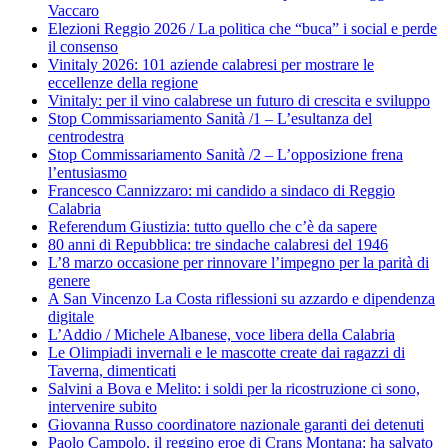
Vaccaro
Elezioni Reggio 2026 / La politica che “buca” i social e perde
il consenso
Vinitaly 2026: 101 aziende calabresi per mostrare le
eccellenze della regione
Vinitaly: per il vino calabrese un futuro di crescita e sviluppo
Stop Commissariamento Sanità /1 – L’esultanza del
centrodestra
Stop Commissariamento Sanità /2 – L’opposizione frena
l’entusiasmo
Francesco Cannizzaro: mi candido a sindaco di Reggio
Calabria
Referendum Giustizia: tutto quello che c’è da sapere
80 anni di Repubblica: tre sindache calabresi del 1946
L’8 marzo occasione per rinnovare l’impegno per la parità di
genere
A San Vincenzo La Costa riflessioni su azzardo e dipendenza
digitale
L’Addio / Michele Albanese, voce libera della Calabria
Le Olimpiadi invernali e le mascotte create dai ragazzi di
Taverna, dimenticati
Salvini a Bova e Melito: i soldi per la ricostruzione ci sono,
intervenire subito
Giovanna Russo coordinatore nazionale garanti dei detenuti
Paolo Campolo, il reggino eroe di Crans Montana: ha salvato