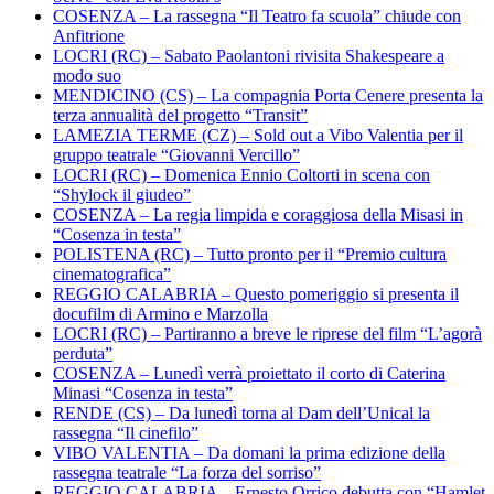
COSENZA – La rassegna “Il Teatro fa scuola” chiude con
Anfitrione
LOCRI (RC) – Sabato Paolantoni rivisita Shakespeare a
modo suo
MENDICINO (CS) – La compagnia Porta Cenere presenta la
terza annualità del progetto “Transit”
LAMEZIA TERME (CZ) – Sold out a Vibo Valentia per il
gruppo teatrale “Giovanni Vercillo”
LOCRI (RC) – Domenica Ennio Coltorti in scena con
“Shylock il giudeo”
COSENZA – La regia limpida e coraggiosa della Misasi in
“Cosenza in testa”
POLISTENA (RC) – Tutto pronto per il “Premio cultura
cinematografica”
REGGIO CALABRIA – Questo pomeriggio si presenta il
docufilm di Armino e Marzolla
LOCRI (RC) – Partiranno a breve le riprese del film “L’agorà
perduta”
COSENZA – Lunedì verrà proiettato il corto di Caterina
Minasi “Cosenza in testa”
RENDE (CS) – Da lunedì torna al Dam dell’Unical la
rassegna “Il cinefilo”
VIBO VALENTIA – Da domani la prima edizione della
rassegna teatrale “La forza del sorriso”
REGGIO CALABRIA – Ernesto Orrico debutta con “Hamlet