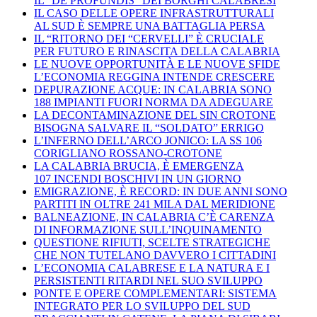
IL “DE PROFUNDIS” DEI BORGHI CALABRESI
IL CASO DELLE OPERE INFRASTRUTTURALI
AL SUD È SEMPRE UNA BATTAGLIA PERSA
IL “RITORNO DEI “CERVELLI” È CRUCIALE
PER FUTURO E RINASCITA DELLA CALABRIA
LE NUOVE OPPORTUNITÀ E LE NUOVE SFIDE
L’ECONOMIA REGGINA INTENDE CRESCERE
DEPURAZIONE ACQUE: IN CALABRIA SONO
188 IMPIANTI FUORI NORMA DA ADEGUARE
LA DECONTAMINAZIONE DEL SIN CROTONE
BISOGNA SALVARE IL “SOLDATO” ERRIGO
L’INFERNO DELL’ARCO JONICO: LA SS 106
CORIGLIANO ROSSANO-CROTONE
LA CALABRIA BRUCIA, È EMERGENZA
107 INCENDI BOSCHIVI IN UN GIORNO
EMIGRAZIONE, È RECORD: IN DUE ANNI SONO
PARTITI IN OLTRE 241 MILA DAL MERIDIONE
BALNEAZIONE, IN CALABRIA C’È CARENZA
DI INFORMAZIONE SULL’INQUINAMENTO
QUESTIONE RIFIUTI, SCELTE STRATEGICHE
CHE NON TUTELANO DAVVERO I CITTADINI
L’ECONOMIA CALABRESE E LA NATURA E I
PERSISTENTI RITARDI NEL SUO SVILUPPO
PONTE E OPERE COMPLEMENTARI: SISTEMA
INTEGRATO PER LO SVILUPPO DEL SUD