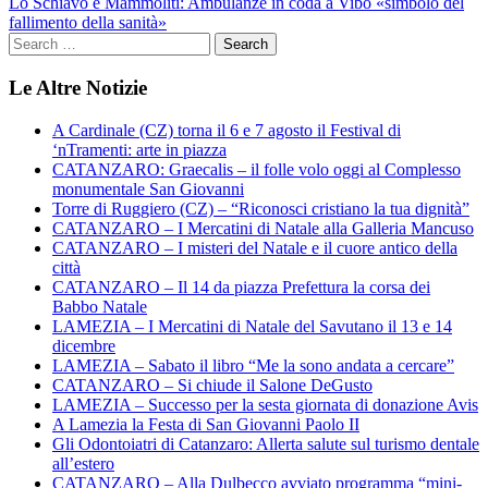
Lo Schiavo e Mammoliti: Ambulanze in coda a Vibo «simbolo del
fallimento della sanità»
Le Altre Notizie
A Cardinale (CZ) torna il 6 e 7 agosto il Festival di
‘nTramenti: arte in piazza
CATANZARO: Graecalis – il folle volo oggi al Complesso
monumentale San Giovanni
Torre di Ruggiero (CZ) – “Riconosci cristiano la tua dignità”
CATANZARO – I Mercatini di Natale alla Galleria Mancuso
CATANZARO – I misteri del Natale e il cuore antico della
città
CATANZARO – Il 14 da piazza Prefettura la corsa dei
Babbo Natale
LAMEZIA – I Mercatini di Natale del Savutano il 13 e 14
dicembre
LAMEZIA – Sabato il libro “Me la sono andata a cercare”
CATANZARO – Si chiude il Salone DeGusto
LAMEZIA – Successo per la sesta giornata di donazione Avis
A Lamezia la Festa di San Giovanni Paolo II
Gli Odontoiatri di Catanzaro: Allerta salute sul turismo dentale
all’estero
CATANZARO – Alla Dulbecco avviato programma “mini-