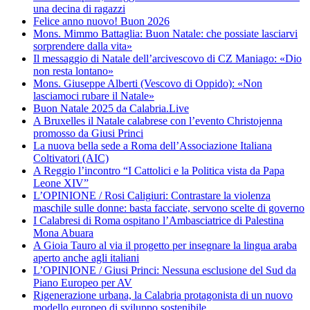
una decina di ragazzi
Felice anno nuovo! Buon 2026
Mons. Mimmo Battaglia: Buon Natale: che possiate lasciarvi
sorprendere dalla vita»
Il messaggio di Natale dell’arcivescovo di CZ Maniago: «Dio
non resta lontano»
Mons. Giuseppe Alberti (Vescovo di Oppido): «Non
lasciamoci rubare il Natale»
Buon Natale 2025 da Calabria.Live
A Bruxelles il Natale calabrese con l’evento Christojenna
promosso da Giusi Princi
La nuova bella sede a Roma dell’Associazione Italiana
Coltivatori (AIC)
A Reggio l’incontro “I Cattolici e la Politica vista da Papa
Leone XIV”
L’OPINIONE / Rosi Caligiuri: Contrastare la violenza
maschile sulle donne: basta facciate, servono scelte di governo
I Calabresi di Roma ospitano l’Ambasciatrice di Palestina
Mona Abuara
A Gioia Tauro al via il progetto per insegnare la lingua araba
aperto anche agli italiani
L’OPINIONE / Giusi Princi: Nessuna esclusione del Sud da
Piano Europeo per AV
Rigenerazione urbana, la Calabria protagonista di un nuovo
modello europeo di sviluppo sostenibile