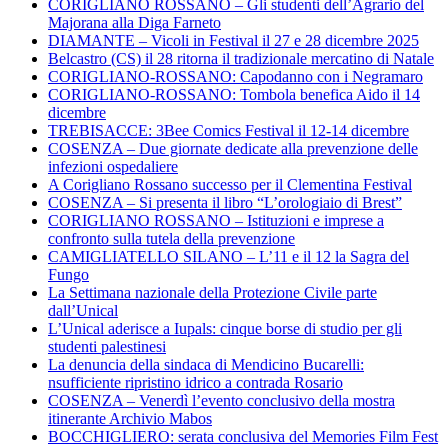
CORIGLIANO ROSSANO – Gli studenti dell’Agrario del
Majorana alla Diga Farneto
DIAMANTE – Vicoli in Festival il 27 e 28 dicembre 2025
Belcastro (CS) il 28 ritorna il tradizionale mercatino di Natale
CORIGLIANO-ROSSANO: Capodanno con i Negramaro
CORIGLIANO-ROSSANO: Tombola benefica Aido il 14
dicembre
TREBISACCE: 3Bee Comics Festival il 12-14 dicembre
COSENZA – Due giornate dedicate alla prevenzione delle
infezioni ospedaliere
A Corigliano Rossano successo per il Clementina Festival
COSENZA – Si presenta il libro “L’orologiaio di Brest”
CORIGLIANO ROSSANO – Istituzioni e imprese a
confronto sulla tutela della prevenzione
CAMIGLIATELLO SILANO – L’11 e il 12 la Sagra del
Fungo
La Settimana nazionale della Protezione Civile parte
dall’Unical
L’Unical aderisce a Iupals: cinque borse di studio per gli
studenti palestinesi
La denuncia della sindaca di Mendicino Bucarelli:
nsufficiente ripristino idrico a contrada Rosario
COSENZA – Venerdì l’evento conclusivo della mostra
itinerante Archivio Mabos
BOCCHIGLIERO: serata conclusiva del Memories Film Fest