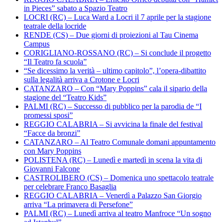
in Pieces” sabato a Spazio Teatro
LOCRI (RC) – Luca Ward a Locri il 7 aprile per la stagione
teatrale della locride
RENDE (CS) – Due giorni di proiezioni al Tau Cinema
Campus
CORIGLIANO-ROSSANO (RC) – Si conclude il progetto
“Il Teatro fa scuola”
“Se dicessimo la verità – ultimo capitolo”, l’opera-dibattito
sulla legalità arriva a Crotone e Locri
CATANZARO – Con “Mary Poppins” cala il sipario della
stagione del “Teatro Kids”
PALMI (RC) – Successo di pubblico per la parodia de “I
promessi sposi”
REGGIO CALABRIA – Si avvicina la finale del festival
“Facce da bronzi”
CATANZARO – Al Teatro Comunale domani appuntamento
con Mary Poppins
POLISTENA (RC) – Lunedì e martedì in scena la vita di
Giovanni Falcone
CASTROLIBERO (CS) – Domenica uno spettacolo teatrale
per celebrare Franco Basaglia
REGGIO CALABRIA – Venerdì a Palazzo San Giorgio
arriva “La primavera di Persefone”
PALMI (RC) – Lunedì arriva al teatro Manfroce “Un sogno