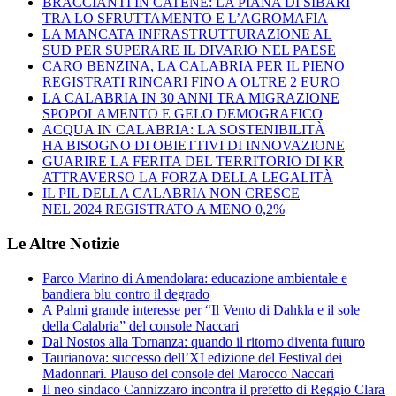
BRACCIANTI IN CATENE: LA PIANA DI SIBARI
TRA LO SFRUTTAMENTO E L’AGROMAFIA
LA MANCATA INFRASTRUTTURAZIONE AL
SUD PER SUPERARE IL DIVARIO NEL PAESE
CARO BENZINA, LA CALABRIA PER IL PIENO
REGISTRATI RINCARI FINO A OLTRE 2 EURO
LA CALABRIA IN 30 ANNI TRA MIGRAZIONE
SPOPOLAMENTO E GELO DEMOGRAFICO
ACQUA IN CALABRIA: LA SOSTENIBILITÀ
HA BISOGNO DI OBIETTIVI DI INNOVAZIONE
GUARIRE LA FERITA DEL TERRITORIO DI KR
ATTRAVERSO LA FORZA DELLA LEGALITÀ
IL PIL DELLA CALABRIA NON CRESCE
NEL 2024 REGISTRATO A MENO 0,2%
Le Altre Notizie
Parco Marino di Amendolara: educazione ambientale e
bandiera blu contro il degrado
A Palmi grande interesse per “Il Vento di Dahkla e il sole
della Calabria” del console Naccari
Dal Nostos alla Tornanza: quando il ritorno diventa futuro
Taurianova: successo dell’XI edizione del Festival dei
Madonnari. Plauso del console del Marocco Naccari
Il neo sindaco Cannizzaro incontra il prefetto di Reggio Clara