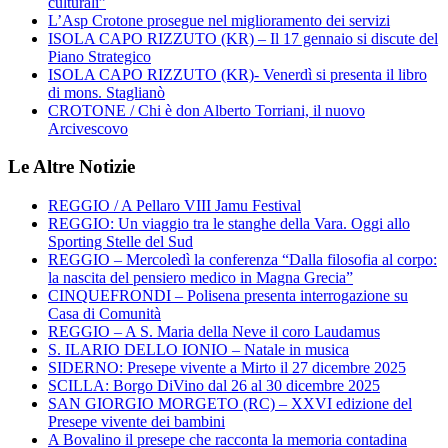
culturali”
L’Asp Crotone prosegue nel miglioramento dei servizi
ISOLA CAPO RIZZUTO (KR) – Il 17 gennaio si discute del
Piano Strategico
ISOLA CAPO RIZZUTO (KR)- Venerdì si presenta il libro
di mons. Staglianò
CROTONE / Chi è don Alberto Torriani, il nuovo
Arcivescovo
Le Altre Notizie
REGGIO / A Pellaro VIII Jamu Festival
REGGIO: Un viaggio tra le stanghe della Vara. Oggi allo
Sporting Stelle del Sud
REGGIO – Mercoledì la conferenza “Dalla filosofia al corpo:
la nascita del pensiero medico in Magna Grecia”
CINQUEFRONDI – Polisena presenta interrogazione su
Casa di Comunità
REGGIO – A S. Maria della Neve il coro Laudamus
S. ILARIO DELLO IONIO – Natale in musica
SIDERNO: Presepe vivente a Mirto il 27 dicembre 2025
SCILLA: Borgo DiVino dal 26 al 30 dicembre 2025
SAN GIORGIO MORGETO (RC) – XXVI edizione del
Presepe vivente dei bambini
A Bovalino il presepe che racconta la memoria contadina