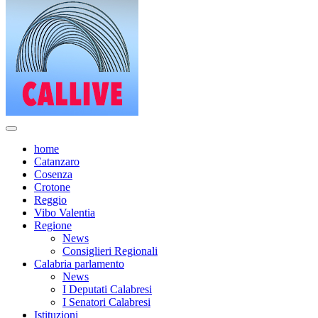
home
Catanzaro
Cosenza
Crotone
Reggio
Vibo Valentia
Regione
News
Consiglieri Regionali
Calabria parlamento
News
I Deputati Calabresi
I Senatori Calabresi
Istituzioni