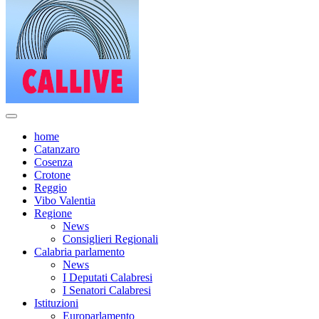
home
Catanzaro
Cosenza
Crotone
Reggio
Vibo Valentia
Regione
News
Consiglieri Regionali
Calabria parlamento
News
I Deputati Calabresi
I Senatori Calabresi
Istituzioni
Europarlamento