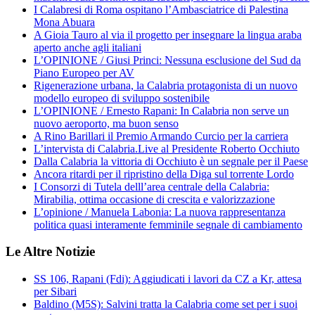
I Calabresi di Roma ospitano l’Ambasciatrice di Palestina
Mona Abuara
A Gioia Tauro al via il progetto per insegnare la lingua araba
aperto anche agli italiani
L’OPINIONE / Giusi Princi: Nessuna esclusione del Sud da
Piano Europeo per AV
Rigenerazione urbana, la Calabria protagonista di un nuovo
modello europeo di sviluppo sostenibile
L’OPINIONE / Ernesto Rapani: In Calabria non serve un
nuovo aeroporto, ma buon senso
A Rino Barillari il Premio Armando Curcio per la carriera
L’intervista di Calabria.Live al Presidente Roberto Occhiuto
Dalla Calabria la vittoria di Occhiuto è un segnale per il Paese
Ancora ritardi per il ripristino della Diga sul torrente Lordo
I Consorzi di Tutela delll’area centrale della Calabria:
Mirabilia, ottima occasione di crescita e valorizzazione
L’opinione / Manuela Labonia: La nuova rappresentanza
politica quasi interamente femminile segnale di cambiamento
Le Altre Notizie
SS 106, Rapani (Fdi): Aggiudicati i lavori da CZ a Kr, attesa
per Sibari
Baldino (M5S): Salvini tratta la Calabria come set per i suoi