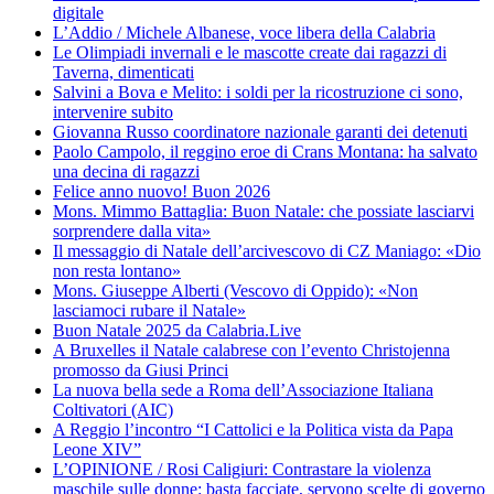
digitale
L’Addio / Michele Albanese, voce libera della Calabria
Le Olimpiadi invernali e le mascotte create dai ragazzi di
Taverna, dimenticati
Salvini a Bova e Melito: i soldi per la ricostruzione ci sono,
intervenire subito
Giovanna Russo coordinatore nazionale garanti dei detenuti
Paolo Campolo, il reggino eroe di Crans Montana: ha salvato
una decina di ragazzi
Felice anno nuovo! Buon 2026
Mons. Mimmo Battaglia: Buon Natale: che possiate lasciarvi
sorprendere dalla vita»
Il messaggio di Natale dell’arcivescovo di CZ Maniago: «Dio
non resta lontano»
Mons. Giuseppe Alberti (Vescovo di Oppido): «Non
lasciamoci rubare il Natale»
Buon Natale 2025 da Calabria.Live
A Bruxelles il Natale calabrese con l’evento Christojenna
promosso da Giusi Princi
La nuova bella sede a Roma dell’Associazione Italiana
Coltivatori (AIC)
A Reggio l’incontro “I Cattolici e la Politica vista da Papa
Leone XIV”
L’OPINIONE / Rosi Caligiuri: Contrastare la violenza
maschile sulle donne: basta facciate, servono scelte di governo