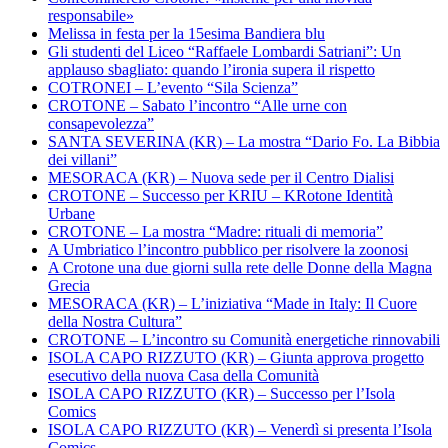
responsabile»
Melissa in festa per la 15esima Bandiera blu
Gli studenti del Liceo “Raffaele Lombardi Satriani”: Un
applauso sbagliato: quando l’ironia supera il rispetto
COTRONEI – L’evento “Sila Scienza”
CROTONE – Sabato l’incontro “Alle urne con
consapevolezza”
SANTA SEVERINA (KR) – La mostra “Dario Fo. La Bibbia
dei villani”
MESORACA (KR) – Nuova sede per il Centro Dialisi
CROTONE – Successo per KRIU – KRotone Identità
Urbane
CROTONE – La mostra “Madre: rituali di memoria”
A Umbriatico l’incontro pubblico per risolvere la zoonosi
A Crotone una due giorni sulla rete delle Donne della Magna
Grecia
MESORACA (KR) – L’iniziativa “Made in Italy: Il Cuore
della Nostra Cultura”
CROTONE – L’incontro su Comunità energetiche rinnovabili
ISOLA CAPO RIZZUTO (KR) – Giunta approva progetto
esecutivo della nuova Casa della Comunità
ISOLA CAPO RIZZUTO (KR) – Successo per l’Isola
Comics
ISOLA CAPO RIZZUTO (KR) – Venerdì si presenta l’Isola
Comics