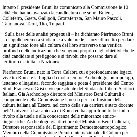
Intanto il presidente Bruni ha comunicato alla Commissione le 10
città che hanno avanzato la candidatura che sono: Butera,
Colleferro, Gaeta, Gallipoli, Grottaferrata, San Mauro Pascoli,
Taurianova, Terni, Tito, Trapani.
«Sulla base delle analisi progettuali – ha dichiarato Pierfranco Bruni
– ci applicheremo a studiare e a valutare le istanze di merito per dare
un significato forte alla cultura del libro attraverso una verifica
profonda delle indicazioni che vengono proprio dagli obiettivi che le
città candidate si prefiggono e si risvolti che possano dare al
territorio e a tutta la Nazione».
Pierfranco Bruni, nato in Terra Calabra cui è profondamente legato,
vive tra Roma e la Puglia da molto tempo. Archeologo, antropologo,
letterato e linguista, fecondo saggista e poeta è presidente del Centro
Studi Francesco Grisi e vicepresidente del Sindacato Libero Scrittori
Italiani. Già Archeologo direttore del Ministero Beni Culturali e
componente della Commissione Unesco per la diffusione della
cultura italiana all’Estero, nel corso della sua carriera è stato docente
nell’ Università La sapienza di Roma ed ha approfondito lo studio
rivolto alla tutela e alla conoscenza delle minoranze etnico-
linguistiche. Archeologo già direttore del Ministero Beni Culturali,
Direttore responsabile del Dipartimento Demoetnoantropologico.
Membro della Commissione Premio Internazionale di Cultura per