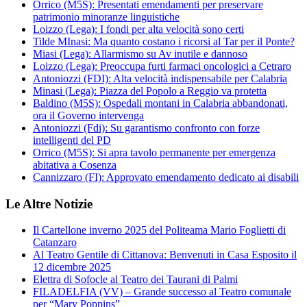
Orrico (M5S): Presentati emendamenti per preservare
patrimonio minoranze linguistiche
Loizzo (Lega): I fondi per alta velocità sono certi
Tilde MInasi: Ma quanto costano i ricorsi al Tar per il Ponte?
Miasi (Lega): Allarmismo su Av inutile e dannoso
Loizzo (Lega): Preoccupa furti farmaci oncologici a Cetraro
Antoniozzi (FDI): Alta velocità indispensabile per Calabria
Minasi (Lega): Piazza del Popolo a Reggio va protetta
Baldino (M5S): Ospedali montani in Calabria abbandonati,
ora il Governo intervenga
Antoniozzi (Fdi): Su garantismo confronto con forze
intelligenti del PD
Orrico (M5S): Si apra tavolo permanente per emergenza
abitativa a Cosenza
Cannizzaro (FI): Approvato emendamento dedicato ai disabili
Le Altre Notizie
Il Cartellone inverno 2025 del Politeama Mario Foglietti di
Catanzaro
Al Teatro Gentile di Cittanova: Benvenuti in Casa Esposito il
12 dicembre 2025
Elettra di Sofocle al Teatro dei Taurani di Palmi
FILADELFIA (VV) – Grande successo al Teatro comunale
per “Mary Poppins”