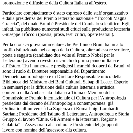
promozione e diffusione della Cultura Italiana all’estero.
Particolare compiacimento è stato espresso dallo staff organizzativo
e dalla presidenza del Premio letterario nazionale “Troccoli Magna
Graecia”, del quale Bruni è Presidente del Comitato scientifico. Egli,
infatti, ha pubblicato numerosi studi critici sulla produzione letteraria
Giuseppe Tròccoli (poesia, prosa, testi critici, opere teatrali).
Per la cronaca giova rammentare che Pierfranco Bruni ha un alto
profilo istituzionale nel campo della Cultura, oltre ad essere scrittore,
poeta e saggista (candidato due volte al Premio Nobel per la
Letteratura) avendo rivestito incarichi di primo piano in Italia e
all’Estero. Tra i numerosi e prestigiosi incarichi ricoperti da Bruni, vi
sono il ruolo di Direttore responsabile del Dipartimento
Demoetnoantropologico e di Direttore Responsabile unico della
Biblioteca del Ministero dei Beni Culturali Sabap di Lecce. Esperto
in seminari per la diffusione della cultura letteraria e artistica,
conferito dalla Ambasciata Italiana a Tirana e Membro della
Commissione Premio Internazionale di Cultura per l’Antropologia
presieduta dal decano dell’antropologia contemporanea, già
Ordinario all’università La Sapienza di Roma Luigi Lombardi
Satriani; Presidente dell’Istituto di Letteratura, Antropologia e Storia
Gruppo di lavoro “Etnie. Gli Armeni e la letteratura. Regione
Calabria” – Assessorato alla cultura e Presidente del gruppo di
lavoro con nomina dell’assessore alla cultura.