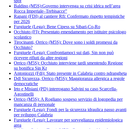
spot
Baldino (M5S):Governo intervenga su crisi idrica nell’area
Rocca Imperiale–Trebisacce”
Rapani (FDI) al cantiere Rfi: Confermato rispetto tempistiche
per 2026
Furgiuele (Lega): Bene Cipess su Sibari-Co-Ro
Occhiuto (FI): Presentato emendamento per istituire psicologo
scolastico
Tirocinanti, Orrico (M5S): Dove sono i soldi promessi da
Occhiuto?
Furgiuele (Lega): Confrontiamoci sui dati, Sin non può
ricevere rifiuti da altre regioni
Orrico (M5S): Occhiuto interviene tardi smentendo Regione
su bonifica Sin Kr
Antoniozzi (Fdi): Stato presente in Calabria contro ndrangheta
Ddl Sicurezza, Orrico (M5S): Maggioranza allergica a regole
democratiche
Irto e Misiani (PD) interrogano Salvini su caso Scarcella-
Agostinelli
Orrico (M5S): A Rogliano sospeso servizio di logopedia per
mancanza di personale
Furgiuele (Lega): Fondi per la sicurezza idraulica passo avanti
per sviluppo Calabria
Furgiuele (Lega): Lavorare per sorveglianza epidemiologica
area