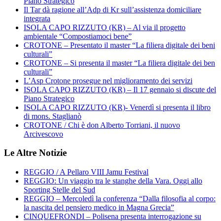
Piano Strategico
Il Tar dà ragione all’Adp di Kr sull’assistenza domiciliare
integrata
ISOLA CAPO RIZZUTO (KR) – Al via il progetto
ambientale “Compostiamoci bene”
CROTONE – Presentato il master “La filiera digitale dei beni
culturali”
CROTONE – Si presenta il master “La filiera digitale dei ben
culturali”
L’Asp Crotone prosegue nel miglioramento dei servizi
ISOLA CAPO RIZZUTO (KR) – Il 17 gennaio si discute del
Piano Strategico
ISOLA CAPO RIZZUTO (KR)- Venerdì si presenta il libro
di mons. Staglianò
CROTONE / Chi è don Alberto Torriani, il nuovo
Arcivescovo
Le Altre Notizie
REGGIO / A Pellaro VIII Jamu Festival
REGGIO: Un viaggio tra le stanghe della Vara. Oggi allo
Sporting Stelle del Sud
REGGIO – Mercoledì la conferenza “Dalla filosofia al corpo:
la nascita del pensiero medico in Magna Grecia”
CINQUEFRONDI – Polisena presenta interrogazione su