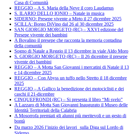
Casa di Comunità
REGGIO – A S. Maria della Neve il coro Laudamus
S. ILARIO DELLO IONIO – Natale in musica
SIDERNO: Presepe vivente a Mirto il 27 dicembre 2025
SCILLA: Borgo DiVino dal 26 al 30 dicembre 2025
SAN GIORGIO MORGETO (RC) – XXVI edizione del
Presepe vivente dei bambini
A Bovalino il presepe che racconta la memoria contadina
della comunità
Sogno di Natale a Reggio il 13 dicembre in viale Aldo Moro
S. GIORGIO MORGETO (RC) – Il 26 dicembre il presepe
vivente dei bambini
REGGIO – A Motta San Giovanni i mercatini di Natale il 13
e 14 dicembre 2025
REGGIO – Con Abyss un tuffo nello Stretto il 18 dicembre
2025
REGGIO – A Gallico la benedizione dei motociclisti e dei
caschi il 21-dicembre
CINQUEFRONDI (RC) – Si presenta il libro “Mi svelo”
A Lazzaro di Motta San Giovanni Inaugurato il Museo delle
Identità Territoriali della Calabria
A Mosorrofa premiati gli alunni più meritevoli e un gesto di
bontà
Da marzo 2026 l’inizio dei lavori sulla Diga sul Lordo di
Siderno