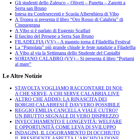
Gli studenti dello Zaleuco – Oliveti – Panetta – Zanotti a
Serra san Bruno
Intesa tra Confesercenti e Scuola Alberghiera di Vibo
A Tropea si presenta il libro “Oro Rosso di Calabria” di
Cinquegrana
A Vibo si è parlato di Eugenio Scalfari
Il fascino del Presepe a Serra San Bruno
FILADELFIA (VV) – A maggio torna il Filadelfia Festival
La “Pignolata” più grande chiude le feste natalizie a Filadelfia
A Vibo al via la Settimana dello Studente del Capialbi
SORIANO CALABRO (VV) – Si presenta il libro “Portami
al mare”
Le Altre Notizie
STAVOLTA VOGLIAMO RACCONTARE DI NOI:
A CHE SERVE, A CHI SERVE CALABRIA.LIVE
ALTRO CHE ADDIO: LA RINASCITA DEI
BORGHI CALABRESI È DAVVERO POSSIBILE
REGGIO EMILIA CANCELLA VIALE CUTRO?
UN BRUTTO SEGNALE DI VERO DISPREZZO
INVECCHIAMENTO E LONGEVITÀ: WELFARE
E OPPORTUNITÀ COME LEVA DI SVILUPPO
INDAGINI, IL LOGORAMENTO DI OCCHIUTO
IL PRESIDENTE ASPETTA L’ARCHIVIAZIONE