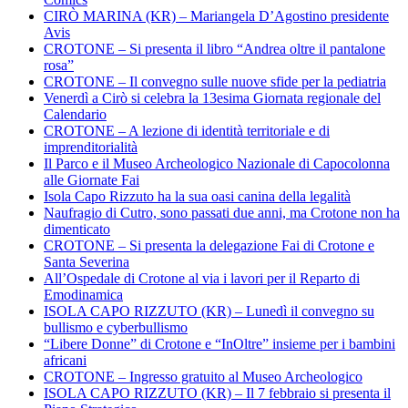
CIRÒ MARINA (KR) – Mariangela D’Agostino presidente
Avis
CROTONE – Si presenta il libro “Andrea oltre il pantalone
rosa”
CROTONE – Il convegno sulle nuove sfide per la pediatria
Venerdì a Cirò si celebra la 13esima Giornata regionale del
Calendario
CROTONE – A lezione di identità territoriale e di
imprenditorialità
Il Parco e il Museo Archeologico Nazionale di Capocolonna
alle Giornate Fai
Isola Capo Rizzuto ha la sua oasi canina della legalità
Naufragio di Cutro, sono passati due anni, ma Crotone non ha
dimenticato
CROTONE – Si presenta la delegazione Fai di Crotone e
Santa Severina
All’Ospedale di Crotone al via i lavori per il Reparto di
Emodinamica
ISOLA CAPO RIZZUTO (KR) – Lunedì il convegno su
bullismo e cyberbullismo
“Libere Donne” di Crotone e “InOltre” insieme per i bambini
africani
CROTONE – Ingresso gratuito al Museo Archeologico
ISOLA CAPO RIZZUTO (KR) – Il 7 febbraio si presenta il