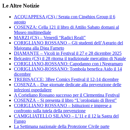
Le Altre Notizie
ACQUAPPESA (CS) / Serata con Cinghios Group il 6
agosto
COSENZA: Cella 121 il libro di Attilio Sabato domani al
Museo multimediale
MARZI (CS) – Venerdì “Radici Reali”
CORIGLIANO ROSSANO – Gli studenti dell’Agrario del
Majorana alla Diga Farneto
DIAMANTE – Vicoli in Festival il 27 e 28 dicembre 2025
Belcastro (CS) il 28 ritorna il tradizionale mercatino di Natale
CORIGLIANO-ROSSANO: Capodanno con i Negramaro
CORIGLIANO-ROSSANO: Tombola benefica Aido il 14
dicembre
TREBISACCE: 3Bee Comics Festival il 12-14 dicembre
COSENZA – Due giornate dedicate alla prevenzione delle
infezioni ospedaliere
A Corigliano Rossano successo per il Clementina Festival
COSENZA – Si presenta il libro “L’orologiaio di Brest”
CORIGLIANO ROSSANO – Istituzioni e imprese a
confronto sulla tutela della prevenzione
CAMIGLIATELLO SILANO – L’11 e il 12 la Sagra del
Fungo
La Settimana nazionale della Protezione Civile parte