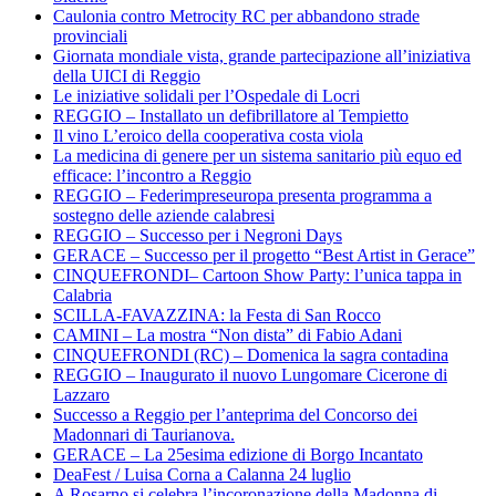
Caulonia contro Metrocity RC per abbandono strade
provinciali
Giornata mondiale vista, grande partecipazione all’iniziativa
della UICI di Reggio
Le iniziative solidali per l’Ospedale di Locri
REGGIO – Installato un defibrillatore al Tempietto
Il vino L’eroico della cooperativa costa viola
La medicina di genere per un sistema sanitario più equo ed
efficace: l’incontro a Reggio
REGGIO – Federimpreseuropa presenta programma a
sostegno delle aziende calabresi
REGGIO – Successo per i Negroni Days
GERACE – Successo per il progetto “Best Artist in Gerace”
CINQUEFRONDI– Cartoon Show Party: l’unica tappa in
Calabria
SCILLA-FAVAZZINA: la Festa di San Rocco
CAMINI – La mostra “Non dista” di Fabio Adani
CINQUEFRONDI (RC) – Domenica la sagra contadina
REGGIO – Inaugurato il nuovo Lungomare Cicerone di
Lazzaro
Successo a Reggio per l’anteprima del Concorso dei
Madonnari di Taurianova.
GERACE – La 25esima edizione di Borgo Incantato
DeaFest / Luisa Corna a Calanna 24 luglio
A Rosarno si celebra l’incoronazione della Madonna di