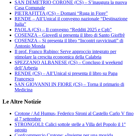
SAN DEMETRIO CORONE (CS) – S’inaugura la nuova
Casa Comunale
PIETRAFITTA (CS) – Domani “Ruga in Fiore”
RENDE – All’Unical il convegno nazionale “Destinazione
Italia”
PAOLA (CS) – Il convegno “Redditi 2025 e Cpb”
COSENZA – Giovedì si presenta il libro di Santo Gioffrè
COSENZA – Si presenta il libro “Incontri ravvicinati” di
Antonio Monda
Il prof. Franco Rubino: Serve approccio integrato per
stimolare la crescita economica della Calabria
SPEZZANO ALBANESE (CS) – Concluso il weekend
dell’Arberia
RENDE (CS) – All’Unical si presenta il libro su Papa
Francesco
SAN GIOVANNI IN FIORE (CS) – Torna il primario di
Medicina
Le Altre Notizie
Crotone / Ad Humus- Federico Sironi al Castello Carlo V fino
al 7 settembre
STRONGOLI: Calici sottole stelle a Villa del Popolo il 1°
agosto
Confcommercio Crotone: «Insieme per una movida