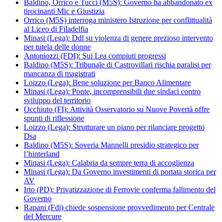
Baldino, Orrico e Tucci (M5S): Governo ha abbandonato ex
tirocinanti Mic e Giustizia
Orrico (M5S) interroga ministero Istruzione per conflittualità
al Liceo di Filadelfia
Minasi (Lega): Ddl su violenza di genere prezioso intervento
per tutela delle donne
Antoniozzi (FDI): Sui Lea compiuti progressi
Baldino (M5S): Tribunale di Castrovillari rischia paralisi per
mancanza di magistrati
Loizzo (Lega): Bene soluzione per Banco Alimentare
Minasi (Lega): Ponte, incomprensibili due sindaci contro
sviluppo del territorio
Occhiuto (FI): Attività Osservatorio su Nuove Povertà offre
spunti di riflessione
Loizzo (Lega): Strutturare un piano per rilanciare progetto
Dsa
Baldino (M5S): Soveria Mannelli presidio strategico per
l’hinterland
Minasi (Lega): Calabria da sempre terra di accoglienza
Minasi (Lega): Da Governo investimenti di portata storica per
AV
Irto (PD): Privatizzazione di Ferrovie conferma fallimento del
Governo
Rapani (Fdi) chiede sospensione provvedimento per Centrale
del Mercure