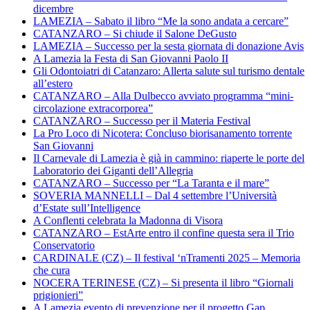
dicembre
LAMEZIA – Sabato il libro “Me la sono andata a cercare”
CATANZARO – Si chiude il Salone DeGusto
LAMEZIA – Successo per la sesta giornata di donazione Avis
A Lamezia la Festa di San Giovanni Paolo II
Gli Odontoiatri di Catanzaro: Allerta salute sul turismo dentale
all’estero
CATANZARO – Alla Dulbecco avviato programma “mini-
circolazione extracorporea”
CATANZARO – Successo per il Materia Festival
La Pro Loco di Nicotera: Concluso biorisanamento torrente
San Giovanni
Il Carnevale di Lamezia è già in cammino: riaperte le porte del
Laboratorio dei Giganti dell’Allegria
CATANZARO – Successo per “La Taranta e il mare”
SOVERIA MANNELLI – Dal 4 settembre l’Università
d’Estate sull’Intelligence
A Conflenti celebrata la Madonna di Visora
CATANZARO – EstArte entro il confine questa sera il Trio
Conservatorio
CARDINALE (CZ) – Il festival ‘nTramenti 2025 – Memoria
che cura
NOCERA TERINESE (CZ) – Si presenta il libro “Giornali
prigionieri”
A Lamezia evento di prevenzione per il progetto Gap