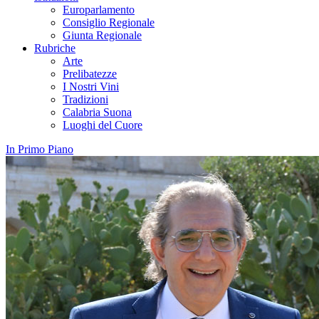
Europarlamento
Consiglio Regionale
Giunta Regionale
Rubriche
Arte
Prelibatezze
I Nostri Vini
Tradizioni
Calabria Suona
Luoghi del Cuore
In Primo Piano