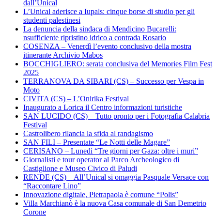
dall’Unical
L’Unical aderisce a Iupals: cinque borse di studio per gli
studenti palestinesi
La denuncia della sindaca di Mendicino Bucarelli:
nsufficiente ripristino idrico a contrada Rosario
COSENZA – Venerdì l’evento conclusivo della mostra
itinerante Archivio Mabos
BOCCHIGLIERO: serata conclusiva del Memories Film Fest
2025
TERRANOVA DA SIBARI (CS) – Successo per Vespa in
Moto
CIVITA (CS) – L’Onirika Festival
Inaugurato a Lorica il Centro informazioni turistiche
SAN LUCIDO (CS) – Tutto pronto per i Fotografia Calabria
Festival
Castrolibero rilancia la sfida al randagismo
SAN FILI – Presentate “Le Notti delle Magare”
CERISANO – Lunedì “Tre giorni per Gaza: oltre i muri”
Giornalisti e tour operator al Parco Archeologico di
Castiglione e Museo Civico di Paludi
RENDE (CS) – All’Unical si omaggia Pasquale Versace con
“Raccontare Lino”
Innovazione digitale, Pietrapaola è comune “Polis”
Villa Marchianò è la nuova Casa comunale di San Demetrio
Corone