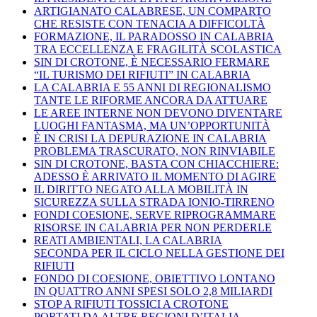
ARTIGIANATO CALABRESE, UN COMPARTO
CHE RESISTE CON TENACIA A DIFFICOLTÀ
FORMAZIONE, IL PARADOSSO IN CALABRIA
TRA ECCELLENZA E FRAGILITÀ SCOLASTICA
SIN DI CROTONE, È NECESSARIO FERMARE
“IL TURISMO DEI RIFIUTI” IN CALABRIA
LA CALABRIA E 55 ANNI DI REGIONALISMO
TANTE LE RIFORME ANCORA DA ATTUARE
LE AREE INTERNE NON DEVONO DIVENTARE
LUOGHI FANTASMA, MA UN’OPPORTUNITÀ
È IN CRISI LA DEPURAZIONE IN CALABRIA
PROBLEMA TRASCURATO, NON RINVIABILE
SIN DI CROTONE, BASTA CON CHIACCHIERE:
ADESSO È ARRIVATO IL MOMENTO DI AGIRE
IL DIRITTO NEGATO ALLA MOBILITÀ IN
SICUREZZA SULLA STRADA IONIO-TIRRENO
FONDI COESIONE, SERVE RIPROGRAMMARE
RISORSE IN CALABRIA PER NON PERDERLE
REATI AMBIENTALI, LA CALABRIA
SECONDA PER IL CICLO NELLA GESTIONE DEI
RIFIUTI
FONDO DI COESIONE, OBIETTIVO LONTANO
IN QUATTRO ANNI SPESI SOLO 2,8 MILIARDI
STOP A RIFIUTI TOSSICI A CROTONE
PORTATI DA ALTRE REGIONI D’ITALIA