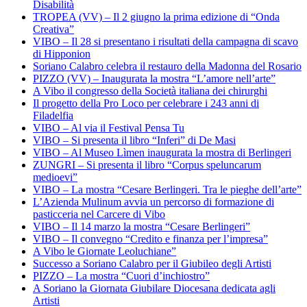
Disabilità
TROPEA (VV) – Il 2 giugno la prima edizione di “Onda
Creativa”
VIBO – Il 28 si presentano i risultati della campagna di scavo
di Hipponion
Soriano Calabro celebra il restauro della Madonna del Rosario
PIZZO (VV) – Inaugurata la mostra “L’amore nell’arte”
A Vibo il congresso della Società italiana dei chirurghi
Il progetto della Pro Loco per celebrare i 243 anni di
Filadelfia
VIBO – Al via il Festival Pensa Tu
VIBO – Si presenta il libro “Inferi” di De Masi
VIBO – Al Museo Lìmen inaugurata la mostra di Berlingeri
ZUNGRI – Si presenta il libro “Corpus speluncarum
medioevi”
VIBO – La mostra “Cesare Berlingeri. Tra le pieghe dell’arte”
L’Azienda Mulinum avvia un percorso di formazione di
pasticceria nel Carcere di Vibo
VIBO – Il 14 marzo la mostra “Cesare Berlingeri”
VIBO – Il convegno “Credito e finanza per l’impresa”
A Vibo le Giornate Leoluchiane”
Successo a Soriano Calabro per il Giubileo degli Artisti
PIZZO – La mostra “Cuori d’inchiostro”
A Soriano la Giornata Giubilare Diocesana dedicata agli
Artisti