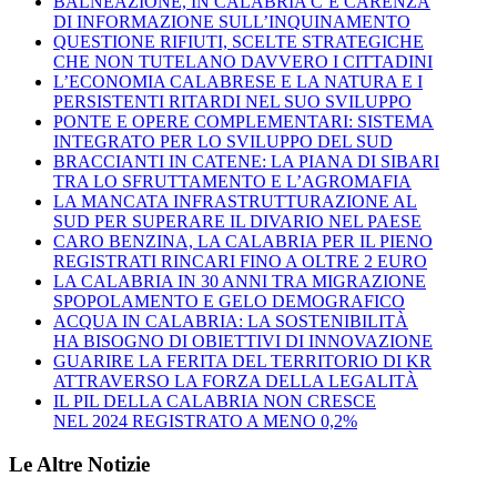
BALNEAZIONE, IN CALABRIA C’È CARENZA
DI INFORMAZIONE SULL’INQUINAMENTO
QUESTIONE RIFIUTI, SCELTE STRATEGICHE
CHE NON TUTELANO DAVVERO I CITTADINI
L’ECONOMIA CALABRESE E LA NATURA E I
PERSISTENTI RITARDI NEL SUO SVILUPPO
PONTE E OPERE COMPLEMENTARI: SISTEMA
INTEGRATO PER LO SVILUPPO DEL SUD
BRACCIANTI IN CATENE: LA PIANA DI SIBARI
TRA LO SFRUTTAMENTO E L’AGROMAFIA
LA MANCATA INFRASTRUTTURAZIONE AL
SUD PER SUPERARE IL DIVARIO NEL PAESE
CARO BENZINA, LA CALABRIA PER IL PIENO
REGISTRATI RINCARI FINO A OLTRE 2 EURO
LA CALABRIA IN 30 ANNI TRA MIGRAZIONE
SPOPOLAMENTO E GELO DEMOGRAFICO
ACQUA IN CALABRIA: LA SOSTENIBILITÀ
HA BISOGNO DI OBIETTIVI DI INNOVAZIONE
GUARIRE LA FERITA DEL TERRITORIO DI KR
ATTRAVERSO LA FORZA DELLA LEGALITÀ
IL PIL DELLA CALABRIA NON CRESCE
NEL 2024 REGISTRATO A MENO 0,2%
Le Altre Notizie