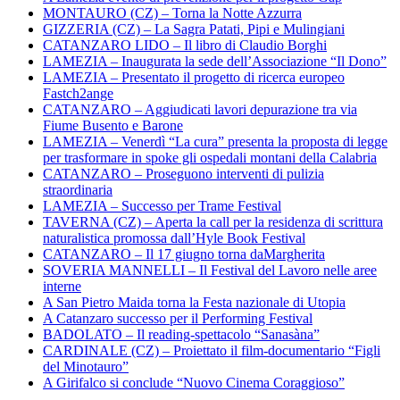
MONTAURO (CZ) – Torna la Notte Azzurra
GIZZERIA (CZ) – La Sagra Patati, Pipi e Mulingiani
CATANZARO LIDO – Il libro di Claudio Borghi
LAMEZIA – Inaugurata la sede dell’Associazione “Il Dono”
LAMEZIA – Presentato il progetto di ricerca europeo
Fastch2ange
CATANZARO – Aggiudicati lavori depurazione tra via
Fiume Busento e Barone
LAMEZIA – Venerdì “La cura” presenta la proposta di legge
per trasformare in spoke gli ospedali montani della Calabria
CATANZARO – Proseguono interventi di pulizia
straordinaria
LAMEZIA – Successo per Trame Festival
TAVERNA (CZ) – Aperta la call per la residenza di scrittura
naturalistica promossa dall’Hyle Book Festival
CATANZARO – Il 17 giugno torna daMargherita
SOVERIA MANNELLI – Il Festival del Lavoro nelle aree
interne
A San Pietro Maida torna la Festa nazionale di Utopia
A Catanzaro successo per il Performing Festival
BADOLATO – Il reading-spettacolo “Sanasàna”
CARDINALE (CZ) – Proiettato il film-documentario “Figli
del Minotauro”
A Girifalco si conclude “Nuovo Cinema Coraggioso”