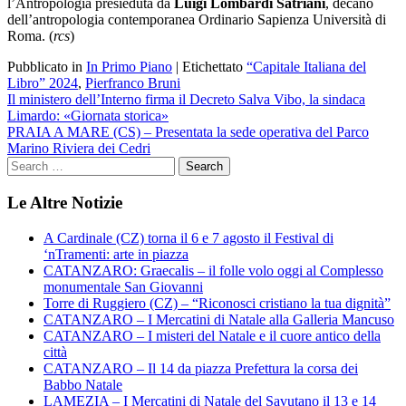
l’Antropologia presieduta da
Luigi Lombardi Satriani
, decano
dell’antropologia contemporanea Ordinario Sapienza Università di
Roma. (
rcs
)
Pubblicato in
In Primo Piano
|
Etichettato
“Capitale Italiana del
Libro” 2024
,
Pierfranco Bruni
Navigazione
Il ministero dell’Interno firma il Decreto Salva Vibo, la sindaca
Limardo: «Giornata storica»
articoli
PRAIA A MARE (CS) – Presentata la sede operativa del Parco
Marino Riviera dei Cedri
Le Altre Notizie
A Cardinale (CZ) torna il 6 e 7 agosto il Festival di
‘nTramenti: arte in piazza
CATANZARO: Graecalis – il folle volo oggi al Complesso
monumentale San Giovanni
Torre di Ruggiero (CZ) – “Riconosci cristiano la tua dignità”
CATANZARO – I Mercatini di Natale alla Galleria Mancuso
CATANZARO – I misteri del Natale e il cuore antico della
città
CATANZARO – Il 14 da piazza Prefettura la corsa dei
Babbo Natale
LAMEZIA – I Mercatini di Natale del Savutano il 13 e 14