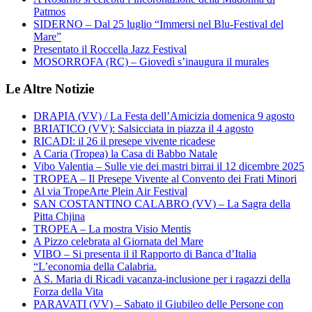
Patmos
SIDERNO – Dal 25 luglio “Immersi nel Blu-Festival del
Mare”
Presentato il Roccella Jazz Festival
MOSORROFA (RC) – Giovedì s’inaugura il murales
Le Altre Notizie
DRAPIA (VV) / La Festa dell’Amicizia domenica 9 agosto
BRIATICO (VV): Salsicciata in piazza il 4 agosto
RICADI: il 26 il presepe vivente ricadese
A Caria (Tropea) la Casa di Babbo Natale
Vibo Valentia – Sulle vie dei mastri birrai il 12 dicembre 2025
TROPEA – Il Presepe Vivente al Convento dei Frati Minori
Al via TropeArte Plein Air Festival
SAN COSTANTINO CALABRO (VV) – La Sagra della
Pitta Chjina
TROPEA – La mostra Visio Mentis
A Pizzo celebrata al Giornata del Mare
VIBO – Si presenta il il Rapporto di Banca d’Italia
“L’economia della Calabria.
A S. Maria di Ricadi vacanza-inclusione per i ragazzi della
Forza della Vita
PARAVATI (VV) – Sabato il Giubileo delle Persone con