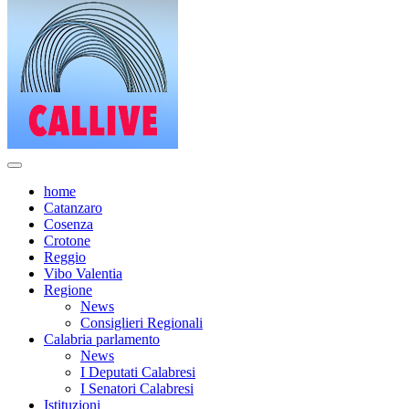
home
Catanzaro
Cosenza
Crotone
Reggio
Vibo Valentia
Regione
News
Consiglieri Regionali
Calabria parlamento
News
I Deputati Calabresi
I Senatori Calabresi
Istituzioni