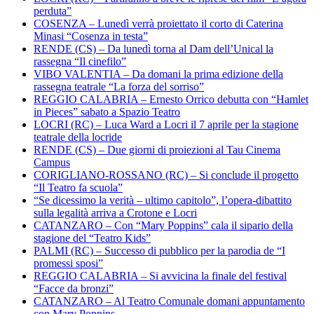
perduta”
COSENZA – Lunedì verrà proiettato il corto di Caterina
Minasi “Cosenza in testa”
RENDE (CS) – Da lunedì torna al Dam dell’Unical la
rassegna “Il cinefilo”
VIBO VALENTIA – Da domani la prima edizione della
rassegna teatrale “La forza del sorriso”
REGGIO CALABRIA – Ernesto Orrico debutta con “Hamlet
in Pieces” sabato a Spazio Teatro
LOCRI (RC) – Luca Ward a Locri il 7 aprile per la stagione
teatrale della locride
RENDE (CS) – Due giorni di proiezioni al Tau Cinema
Campus
CORIGLIANO-ROSSANO (RC) – Si conclude il progetto
“Il Teatro fa scuola”
“Se dicessimo la verità – ultimo capitolo”, l’opera-dibattito
sulla legalità arriva a Crotone e Locri
CATANZARO – Con “Mary Poppins” cala il sipario della
stagione del “Teatro Kids”
PALMI (RC) – Successo di pubblico per la parodia de “I
promessi sposi”
REGGIO CALABRIA – Si avvicina la finale del festival
“Facce da bronzi”
CATANZARO – Al Teatro Comunale domani appuntamento
con Mary Poppins