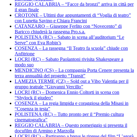
REGGIO CALABRIA – “Facce da bronzi” arriva in città per
il gran finale
CROTONE – Ultimi due appuntamenti di “Voglia di teatro”
con Lunetta Savino e Chiara Francini
CATANZARO – Giuseppe Ferlito con “Novecento” di
Baricco chiuderà la rassegna Pro.s.a.
POLISTENA (RC) – Sabato in scena all’auditorium “Le
Serve” con Eva Robin’s
COSENZA – La rassegna “Il Teatro fa scuola” chiude con
Anfitrione
LOCRI (RC) – Sabato Paolantoni rivisita Shakespeare a
modo suo
MENDICINO (CS) – La compagnia Porta Cenere presenta la
terza annualità del progetto “Transit”
LAMEZIA TERME (CZ) – Sold out a Vibo Valentia per il
gruppo teatrale “Giovanni Vercillo”
LOCRI (RC) – Domenica Ennio Coltorti in scena con
“Shylock il giudeo”
COSENZA – La regia limpida e coraggiosa della Misasi in
“Cosenza in testa”
POLISTENA (RC) – Tutto pronto per il “Premio cultura
cinematografica”
REGGIO CALABRIA – Questo pomeriggio si presenta il
docufilm di Armino e Marzolla
LOCRI (RC) – Partiranno a breve le riprese del film “L’agorà