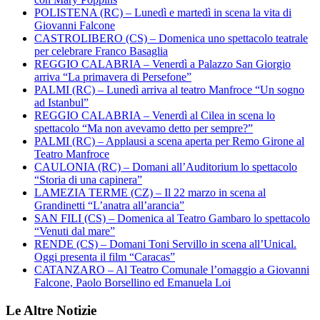
POLISTENA (RC) – Lunedì e martedì in scena la vita di
Giovanni Falcone
CASTROLIBERO (CS) – Domenica uno spettacolo teatrale
per celebrare Franco Basaglia
REGGIO CALABRIA – Venerdì a Palazzo San Giorgio
arriva “La primavera di Persefone”
PALMI (RC) – Lunedì arriva al teatro Manfroce “Un sogno
ad Istanbul”
REGGIO CALABRIA – Venerdì al Cilea in scena lo
spettacolo “Ma non avevamo detto per sempre?”
PALMI (RC) – Applausi a scena aperta per Remo Girone al
Teatro Manfroce
CAULONIA (RC) – Domani all’Auditorium lo spettacolo
“Storia di una capinera”
LAMEZIA TERME (CZ) – Il 22 marzo in scena al
Grandinetti “L’anatra all’arancia”
SAN FILI (CS) – Domenica al Teatro Gambaro lo spettacolo
“Venuti dal mare”
RENDE (CS) – Domani Toni Servillo in scena all’Unical.
Oggi presenta il film “Caracas”
CATANZARO – Al Teatro Comunale l’omaggio a Giovanni
Falcone, Paolo Borsellino ed Emanuela Loi
Le Altre Notizie