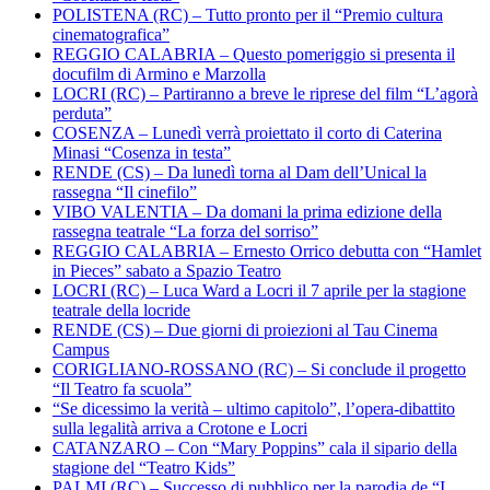
POLISTENA (RC) – Tutto pronto per il “Premio cultura
cinematografica”
REGGIO CALABRIA – Questo pomeriggio si presenta il
docufilm di Armino e Marzolla
LOCRI (RC) – Partiranno a breve le riprese del film “L’agorà
perduta”
COSENZA – Lunedì verrà proiettato il corto di Caterina
Minasi “Cosenza in testa”
RENDE (CS) – Da lunedì torna al Dam dell’Unical la
rassegna “Il cinefilo”
VIBO VALENTIA – Da domani la prima edizione della
rassegna teatrale “La forza del sorriso”
REGGIO CALABRIA – Ernesto Orrico debutta con “Hamlet
in Pieces” sabato a Spazio Teatro
LOCRI (RC) – Luca Ward a Locri il 7 aprile per la stagione
teatrale della locride
RENDE (CS) – Due giorni di proiezioni al Tau Cinema
Campus
CORIGLIANO-ROSSANO (RC) – Si conclude il progetto
“Il Teatro fa scuola”
“Se dicessimo la verità – ultimo capitolo”, l’opera-dibattito
sulla legalità arriva a Crotone e Locri
CATANZARO – Con “Mary Poppins” cala il sipario della
stagione del “Teatro Kids”
PALMI (RC) – Successo di pubblico per la parodia de “I