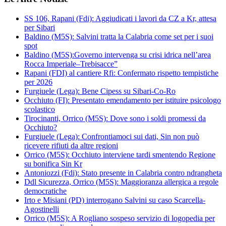
SS 106, Rapani (Fdi): Aggiudicati i lavori da CZ a Kr, attesa
per Sibari
Baldino (M5S): Salvini tratta la Calabria come set per i suoi
spot
Baldino (M5S):Governo intervenga su crisi idrica nell’area
Rocca Imperiale–Trebisacce”
Rapani (FDI) al cantiere Rfi: Confermato rispetto tempistiche
per 2026
Furgiuele (Lega): Bene Cipess su Sibari-Co-Ro
Occhiuto (FI): Presentato emendamento per istituire psicologo
scolastico
Tirocinanti, Orrico (M5S): Dove sono i soldi promessi da
Occhiuto?
Furgiuele (Lega): Confrontiamoci sui dati, Sin non può
ricevere rifiuti da altre regioni
Orrico (M5S): Occhiuto interviene tardi smentendo Regione
su bonifica Sin Kr
Antoniozzi (Fdi): Stato presente in Calabria contro ndrangheta
Ddl Sicurezza, Orrico (M5S): Maggioranza allergica a regole
democratiche
Irto e Misiani (PD) interrogano Salvini su caso Scarcella-
Agostinelli
Orrico (M5S): A Rogliano sospeso servizio di logopedia per