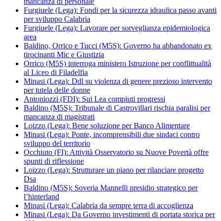
mancanza di personale
Furgiuele (Lega): Fondi per la sicurezza idraulica passo avanti
per sviluppo Calabria
Furgiuele (Lega): Lavorare per sorveglianza epidemiologica
area
Baldino, Orrico e Tucci (M5S): Governo ha abbandonato ex
tirocinanti Mic e Giustizia
Orrico (M5S) interroga ministero Istruzione per conflittualità
al Liceo di Filadelfia
Minasi (Lega): Ddl su violenza di genere prezioso intervento
per tutela delle donne
Antoniozzi (FDI): Sui Lea compiuti progressi
Baldino (M5S): Tribunale di Castrovillari rischia paralisi per
mancanza di magistrati
Loizzo (Lega): Bene soluzione per Banco Alimentare
Minasi (Lega): Ponte, incomprensibili due sindaci contro
sviluppo del territorio
Occhiuto (FI): Attività Osservatorio su Nuove Povertà offre
spunti di riflessione
Loizzo (Lega): Strutturare un piano per rilanciare progetto
Dsa
Baldino (M5S): Soveria Mannelli presidio strategico per
l’hinterland
Minasi (Lega): Calabria da sempre terra di accoglienza
Minasi (Lega): Da Governo investimenti di portata storica per