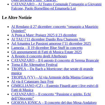
CATANZARO – Al Teatro Comunale l’omaggio a Giovanni
Falcone, Paolo Borsellino ed Emanuela Loi
Le Altre Notizie
Al Rendano il 27 dicembre: concerto “omaggio a Maurizio
Quintieri”
A Praja a Mare: Prajazz 2025 il 23 dicembre
Al TAU l’11 dicembre Danilo Rea Chansons Trio
Ad Amantea Le Passioni amorose l’11 dicembre 2025
Lamezia – Il 19 dicembre Blue Stuff in concerto
Gli appuntamenti di Fatti di Musica Estate 2025
A Reggio il concerto degli Afterhours
CATANZARO – Il 6 agosto il concerto di Serena Brancale
Torna il Be Alternative Festival
TROPEA – Da Bach a Morricone: due serate di grande
musica
TROPEA (VV) – Al via Armonie della Magna Graecia
Al via il Catanzaro Jazz Fest
GIMIGLIANO (CZ) – Eugenio Finardi apre i live estivi di
Fatti di Musica
CATANZARO – Il concerto “Passione e spirito. Echi
dell’Ottocento”
GIOIOSA IONICA – Il concerto del duo Mosa-Andaloro