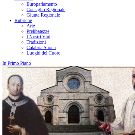
Europarlamento
Consiglio Regionale
Giunta Regionale
Rubriche
Arte
Prelibatezze
I Nostri Vini
Tradizioni
Calabria Suona
Luoghi del Cuore
In Primo Piano