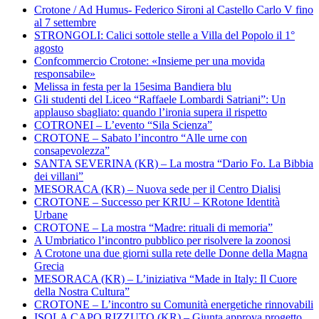
Crotone / Ad Humus- Federico Sironi al Castello Carlo V fino
al 7 settembre
STRONGOLI: Calici sottole stelle a Villa del Popolo il 1°
agosto
Confcommercio Crotone: «Insieme per una movida
responsabile»
Melissa in festa per la 15esima Bandiera blu
Gli studenti del Liceo “Raffaele Lombardi Satriani”: Un
applauso sbagliato: quando l’ironia supera il rispetto
COTRONEI – L’evento “Sila Scienza”
CROTONE – Sabato l’incontro “Alle urne con
consapevolezza”
SANTA SEVERINA (KR) – La mostra “Dario Fo. La Bibbia
dei villani”
MESORACA (KR) – Nuova sede per il Centro Dialisi
CROTONE – Successo per KRIU – KRotone Identità
Urbane
CROTONE – La mostra “Madre: rituali di memoria”
A Umbriatico l’incontro pubblico per risolvere la zoonosi
A Crotone una due giorni sulla rete delle Donne della Magna
Grecia
MESORACA (KR) – L’iniziativa “Made in Italy: Il Cuore
della Nostra Cultura”
CROTONE – L’incontro su Comunità energetiche rinnovabili
ISOLA CAPO RIZZUTO (KR) – Giunta approva progetto