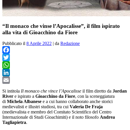
“Il monaco che vinse l’Apocalisse”, il film ispirato
alla vita di Gioacchino da Fiore
Pubblicato il
8 Aprile 2022
|
da
Redazione
Facebook
Twitter
WhatsApp
LinkedIn
Email
Si intitola
Il monaco che vince l’Apocalisse
il film diretto da
Jordan
River
e ispirato a
Gioacchino da Fiore
, con la sceneggiatura
di
Michela Albanese
e a cui hanno collaborato anche storici
medievalisti e illustri studiosi, tra cui
Valeria De Fraja
(medievalista e membro del Comitato Scientifico del Centro
Internazionale di Studi Gioachimiti) e il noto filosofo
Andrea
Tagliapietra
.