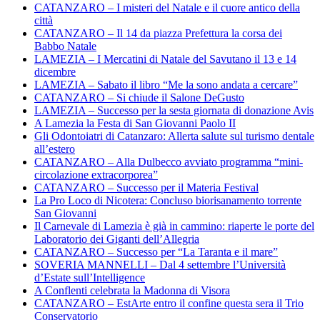
CATANZARO – I misteri del Natale e il cuore antico della
città
CATANZARO – Il 14 da piazza Prefettura la corsa dei
Babbo Natale
LAMEZIA – I Mercatini di Natale del Savutano il 13 e 14
dicembre
LAMEZIA – Sabato il libro “Me la sono andata a cercare”
CATANZARO – Si chiude il Salone DeGusto
LAMEZIA – Successo per la sesta giornata di donazione Avis
A Lamezia la Festa di San Giovanni Paolo II
Gli Odontoiatri di Catanzaro: Allerta salute sul turismo dentale
all’estero
CATANZARO – Alla Dulbecco avviato programma “mini-
circolazione extracorporea”
CATANZARO – Successo per il Materia Festival
La Pro Loco di Nicotera: Concluso biorisanamento torrente
San Giovanni
Il Carnevale di Lamezia è già in cammino: riaperte le porte del
Laboratorio dei Giganti dell’Allegria
CATANZARO – Successo per “La Taranta e il mare”
SOVERIA MANNELLI – Dal 4 settembre l’Università
d’Estate sull’Intelligence
A Conflenti celebrata la Madonna di Visora
CATANZARO – EstArte entro il confine questa sera il Trio
Conservatorio