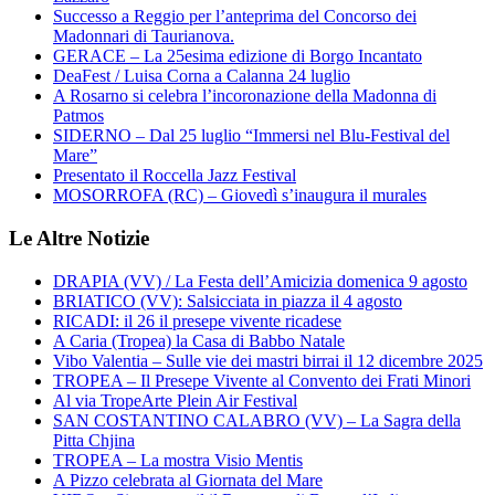
Successo a Reggio per l’anteprima del Concorso dei
Madonnari di Taurianova.
GERACE – La 25esima edizione di Borgo Incantato
DeaFest / Luisa Corna a Calanna 24 luglio
A Rosarno si celebra l’incoronazione della Madonna di
Patmos
SIDERNO – Dal 25 luglio “Immersi nel Blu-Festival del
Mare”
Presentato il Roccella Jazz Festival
MOSORROFA (RC) – Giovedì s’inaugura il murales
Le Altre Notizie
DRAPIA (VV) / La Festa dell’Amicizia domenica 9 agosto
BRIATICO (VV): Salsicciata in piazza il 4 agosto
RICADI: il 26 il presepe vivente ricadese
A Caria (Tropea) la Casa di Babbo Natale
Vibo Valentia – Sulle vie dei mastri birrai il 12 dicembre 2025
TROPEA – Il Presepe Vivente al Convento dei Frati Minori
Al via TropeArte Plein Air Festival
SAN COSTANTINO CALABRO (VV) – La Sagra della
Pitta Chjina
TROPEA – La mostra Visio Mentis
A Pizzo celebrata al Giornata del Mare