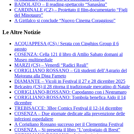
BADOLATO – Il reading-spettacolo “Sanasàna”
CARDINALE (CZ) – Proiettato il film-documentario “Figli
del Minotauro”
A Girifalco si conclude “Nuovo Cinema Coraggioso”
Le Altre Notizie
ACQUAPPESA (CS) / Serata con Cinghios Group il 6
agosto
COSENZA: Cella 121 il libro di Attilio Sabato domani al
Museo multimediale
MARZI (CS) – Venerdì “Radici Reali”
CORIGLIANO ROSSANO – Gli studenti dell’Agrario del
Majorana alla Diga Farneto
DIAMANTE – Vicoli in Festival il 27 e 28 dicembre 2025
Belcastro (CS) il 28 ritorna il tradizionale mercatino di Natale
CORIGLIANO-ROSSANO: Capodanno con i Negramaro
CORIGLIANO-ROSSANO: Tombola benefica Aido il 14
dicembre
TREBISACCE: 3Bee Comics Festival il 12-14 dicembre
COSENZA – Due giornate dedicate alla prevenzione delle
infezioni ospedaliere
A Corigliano Rossano successo per il Clementina Festival
COSENZA – Si presenta il libro “L’orologiaio di Brest”