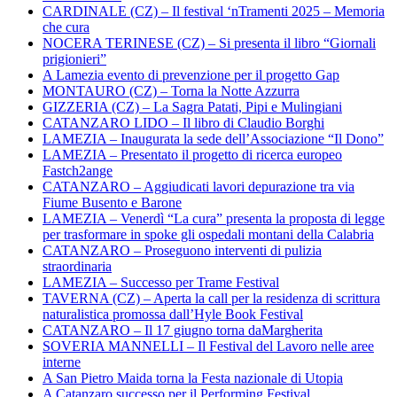
CARDINALE (CZ) – Il festival ‘nTramenti 2025 – Memoria
che cura
NOCERA TERINESE (CZ) – Si presenta il libro “Giornali
prigionieri”
A Lamezia evento di prevenzione per il progetto Gap
MONTAURO (CZ) – Torna la Notte Azzurra
GIZZERIA (CZ) – La Sagra Patati, Pipi e Mulingiani
CATANZARO LIDO – Il libro di Claudio Borghi
LAMEZIA – Inaugurata la sede dell’Associazione “Il Dono”
LAMEZIA – Presentato il progetto di ricerca europeo
Fastch2ange
CATANZARO – Aggiudicati lavori depurazione tra via
Fiume Busento e Barone
LAMEZIA – Venerdì “La cura” presenta la proposta di legge
per trasformare in spoke gli ospedali montani della Calabria
CATANZARO – Proseguono interventi di pulizia
straordinaria
LAMEZIA – Successo per Trame Festival
TAVERNA (CZ) – Aperta la call per la residenza di scrittura
naturalistica promossa dall’Hyle Book Festival
CATANZARO – Il 17 giugno torna daMargherita
SOVERIA MANNELLI – Il Festival del Lavoro nelle aree
interne
A San Pietro Maida torna la Festa nazionale di Utopia
A Catanzaro successo per il Performing Festival