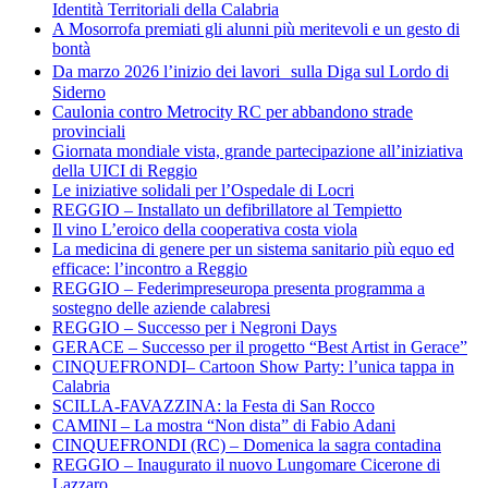
Identità Territoriali della Calabria
A Mosorrofa premiati gli alunni più meritevoli e un gesto di
bontà
Da marzo 2026 l’inizio dei lavori sulla Diga sul Lordo di
Siderno
Caulonia contro Metrocity RC per abbandono strade
provinciali
Giornata mondiale vista, grande partecipazione all’iniziativa
della UICI di Reggio
Le iniziative solidali per l’Ospedale di Locri
REGGIO – Installato un defibrillatore al Tempietto
Il vino L’eroico della cooperativa costa viola
La medicina di genere per un sistema sanitario più equo ed
efficace: l’incontro a Reggio
REGGIO – Federimpreseuropa presenta programma a
sostegno delle aziende calabresi
REGGIO – Successo per i Negroni Days
GERACE – Successo per il progetto “Best Artist in Gerace”
CINQUEFRONDI– Cartoon Show Party: l’unica tappa in
Calabria
SCILLA-FAVAZZINA: la Festa di San Rocco
CAMINI – La mostra “Non dista” di Fabio Adani
CINQUEFRONDI (RC) – Domenica la sagra contadina
REGGIO – Inaugurato il nuovo Lungomare Cicerone di
Lazzaro