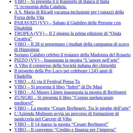
VIBO – Si presenta il il Rapporto di Banca d’Italia
“L’economia della Calabria.
A S. Maria di Ricadi vacanza-inclusione per i ragazzi della
Forza della Vita
PARAVATI (VV) – Sabato il Giubileo delle Persone con
Disabilità
TROPEA (VV) – Il 2 giugno la prima edizione di “Onda
Creativa”
VIBO – Il 28 si presentano i risultati della campagna di scavo
di Hipponion
Soriano Calabro celebra il restauro della Madonna del Rosario
PIZZO (VV) – Inaugurata la mostra “L’amore nell’arte”
A Vibo il congresso della Società italiana dei chirurghi
Il progetto della Pro Loco per celebrare i 243 anni di
Filadelfia
VIBO – Al via il Festival Pensa Tu
VIBO – Si presenta il libro “Inferi” di De Masi
VIBO – Al Museo Lìmen inaugurata la mostra di Berlingeri
ZUNGRI – Si presenta il libro “Corpus speluncarum
medioevi”
VIBO – La mostra “Cesare Berlingeri. Tra le pieghe dell’arte”
L’Azienda Mulinum avvia un percorso di formazione di
pasticceria nel Carcere di Vibo
VIBO – Il 14 marzo la mostra “Cesare Berlingeri”
VIBO – Il convegno “Credito e finanza per l’impresa”