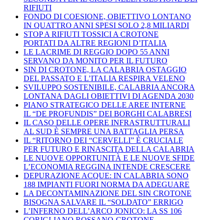
RIFIUTI
FONDO DI COESIONE, OBIETTIVO LONTANO
IN QUATTRO ANNI SPESI SOLO 2,8 MILIARDI
STOP A RIFIUTI TOSSICI A CROTONE
PORTATI DA ALTRE REGIONI D’ITALIA
LE LACRIME DI REGGIO DOPO 55 ANNI
SERVANO DA MONITO PER IL FUTURO
SIN DI CROTONE, LA CALABRIA OSTAGGIO
DEL PASSATO E L’ITALIA RESPIRA VELENO
SVILUPPO SOSTENIBILE, CALABRIA ANCORA
LONTANA DAGLI OBIETTIVI DI AGENDA 2030
PIANO STRATEGICO DELLE AREE INTERNE
IL “DE PROFUNDIS” DEI BORGHI CALABRESI
IL CASO DELLE OPERE INFRASTRUTTURALI
AL SUD È SEMPRE UNA BATTAGLIA PERSA
IL “RITORNO DEI “CERVELLI” È CRUCIALE
PER FUTURO E RINASCITA DELLA CALABRIA
LE NUOVE OPPORTUNITÀ E LE NUOVE SFIDE
L’ECONOMIA REGGINA INTENDE CRESCERE
DEPURAZIONE ACQUE: IN CALABRIA SONO
188 IMPIANTI FUORI NORMA DA ADEGUARE
LA DECONTAMINAZIONE DEL SIN CROTONE
BISOGNA SALVARE IL “SOLDATO” ERRIGO
L’INFERNO DELL’ARCO JONICO: LA SS 106
CORIGLIANO ROSSANO-CROTONE