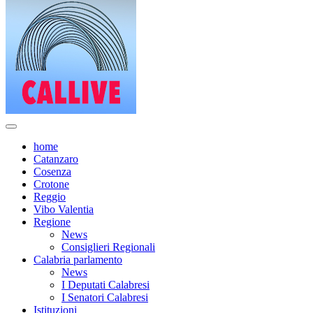
home
Catanzaro
Cosenza
Crotone
Reggio
Vibo Valentia
Regione
News
Consiglieri Regionali
Calabria parlamento
News
I Deputati Calabresi
I Senatori Calabresi
Istituzioni