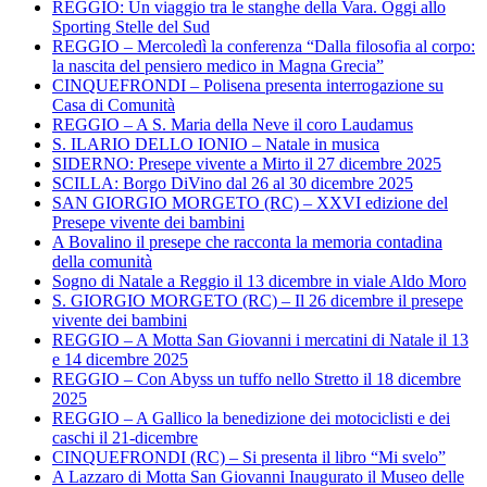
REGGIO: Un viaggio tra le stanghe della Vara. Oggi allo
Sporting Stelle del Sud
REGGIO – Mercoledì la conferenza “Dalla filosofia al corpo:
la nascita del pensiero medico in Magna Grecia”
CINQUEFRONDI – Polisena presenta interrogazione su
Casa di Comunità
REGGIO – A S. Maria della Neve il coro Laudamus
S. ILARIO DELLO IONIO – Natale in musica
SIDERNO: Presepe vivente a Mirto il 27 dicembre 2025
SCILLA: Borgo DiVino dal 26 al 30 dicembre 2025
SAN GIORGIO MORGETO (RC) – XXVI edizione del
Presepe vivente dei bambini
A Bovalino il presepe che racconta la memoria contadina
della comunità
Sogno di Natale a Reggio il 13 dicembre in viale Aldo Moro
S. GIORGIO MORGETO (RC) – Il 26 dicembre il presepe
vivente dei bambini
REGGIO – A Motta San Giovanni i mercatini di Natale il 13
e 14 dicembre 2025
REGGIO – Con Abyss un tuffo nello Stretto il 18 dicembre
2025
REGGIO – A Gallico la benedizione dei motociclisti e dei
caschi il 21-dicembre
CINQUEFRONDI (RC) – Si presenta il libro “Mi svelo”
A Lazzaro di Motta San Giovanni Inaugurato il Museo delle