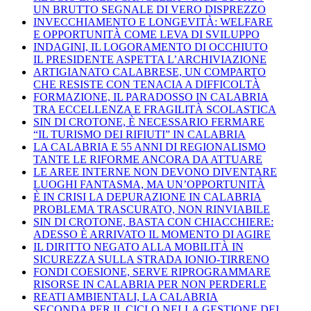
UN BRUTTO SEGNALE DI VERO DISPREZZO
INVECCHIAMENTO E LONGEVITÀ: WELFARE
E OPPORTUNITÀ COME LEVA DI SVILUPPO
INDAGINI, IL LOGORAMENTO DI OCCHIUTO
IL PRESIDENTE ASPETTA L’ARCHIVIAZIONE
ARTIGIANATO CALABRESE, UN COMPARTO
CHE RESISTE CON TENACIA A DIFFICOLTÀ
FORMAZIONE, IL PARADOSSO IN CALABRIA
TRA ECCELLENZA E FRAGILITÀ SCOLASTICA
SIN DI CROTONE, È NECESSARIO FERMARE
“IL TURISMO DEI RIFIUTI” IN CALABRIA
LA CALABRIA E 55 ANNI DI REGIONALISMO
TANTE LE RIFORME ANCORA DA ATTUARE
LE AREE INTERNE NON DEVONO DIVENTARE
LUOGHI FANTASMA, MA UN’OPPORTUNITÀ
È IN CRISI LA DEPURAZIONE IN CALABRIA
PROBLEMA TRASCURATO, NON RINVIABILE
SIN DI CROTONE, BASTA CON CHIACCHIERE:
ADESSO È ARRIVATO IL MOMENTO DI AGIRE
IL DIRITTO NEGATO ALLA MOBILITÀ IN
SICUREZZA SULLA STRADA IONIO-TIRRENO
FONDI COESIONE, SERVE RIPROGRAMMARE
RISORSE IN CALABRIA PER NON PERDERLE
REATI AMBIENTALI, LA CALABRIA
SECONDA PER IL CICLO NELLA GESTIONE DEI