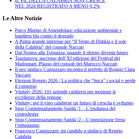
IL PIL DELLA CALABRIA NON CRESCE
NEL 2024 REGISTRATO A MENO 0,2%
Le Altre Notizie
Parco Marino di Amendolara: educazione ambientale e
bandiera blu contro il degrado
A Palmi grande interesse per “Il Vento di Dahkla e il sole
della Calabria” del console Naccari
Dal Nostos alla Tornanza: quando il ritorno diventa futuro
Taurianova: successo dell’XI edizione del Festival dei
Madonnari. Plauso del console del Marocco Naccari
Il neo sindaco Cannizzaro incontra il prefetto di Reggio Clara
Vaccaro
Elezioni Reggio 2026 / La politica che “buca” i social e perde
il consenso
Vinitaly 2026: 101 aziende calabresi per mostrare le
eccellenze della regione
Vinitaly: per il vino calabrese un futuro di crescita e sviluppo
Stop Commissariamento Sanità /1 – L’esultanza del
centrodestra
Stop Commissariamento Sanità /2 – L’opposizione frena
l’entusiasmo
Francesco Cannizzaro: mi candido a sindaco di Reggio
Calabria