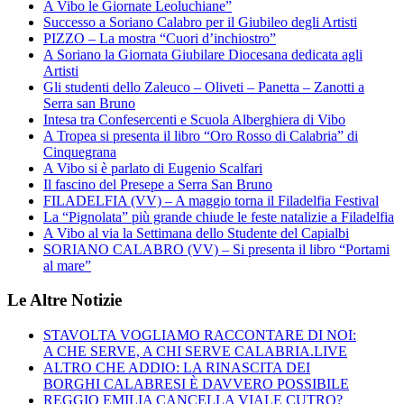
A Vibo le Giornate Leoluchiane”
Successo a Soriano Calabro per il Giubileo degli Artisti
PIZZO – La mostra “Cuori d’inchiostro”
A Soriano la Giornata Giubilare Diocesana dedicata agli
Artisti
Gli studenti dello Zaleuco – Oliveti – Panetta – Zanotti a
Serra san Bruno
Intesa tra Confesercenti e Scuola Alberghiera di Vibo
A Tropea si presenta il libro “Oro Rosso di Calabria” di
Cinquegrana
A Vibo si è parlato di Eugenio Scalfari
Il fascino del Presepe a Serra San Bruno
FILADELFIA (VV) – A maggio torna il Filadelfia Festival
La “Pignolata” più grande chiude le feste natalizie a Filadelfia
A Vibo al via la Settimana dello Studente del Capialbi
SORIANO CALABRO (VV) – Si presenta il libro “Portami
al mare”
Le Altre Notizie
STAVOLTA VOGLIAMO RACCONTARE DI NOI:
A CHE SERVE, A CHI SERVE CALABRIA.LIVE
ALTRO CHE ADDIO: LA RINASCITA DEI
BORGHI CALABRESI È DAVVERO POSSIBILE
REGGIO EMILIA CANCELLA VIALE CUTRO?