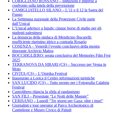
CORIGLIANO ROSSANO – Istituzioni e imprese a
confronto sulla tutela della prevenzione
CAMIGLIATELLO SILANO – L’11 e il 12 la Sagra del
Fungo
La Settimana nazionale della Protezione Civile parte
dall’Unical
L’Unical aderisce a Iupals: cinque borse di studio per gli
studenti palestinesi
La denuncia della sindaca di Mendicino Bucarelli:
nsufficiente ripristino idrico a contrada Rosario
COSENZA – Venerdì l’evento conclusivo della mostra
itinerante Archivio Mabos
BOCCHIGLIERO: serata conclusiva del Memories Film Fest
2025
TERRANOVA DA SIBARI (CS) – Successo per Vespa in
Moto
CIVITA (CS) – L’Onirika Festival
Inaugurato a Lorica il Centro informazioni turistiche
SAN LUCIDO (CS) – Tutto pronto per i Fotografia Calabria
Festival
Castrolibero rilancia la sfida al randagismo
SAN FILI – Presentate “Le Notti delle Magare”
CERISANO – Lunedì “Tre giorni per Gaza: oltre i muri”
Giornalisti e tour operator al Parco Archeologico di
Castiglione e Museo Civico di Paludi