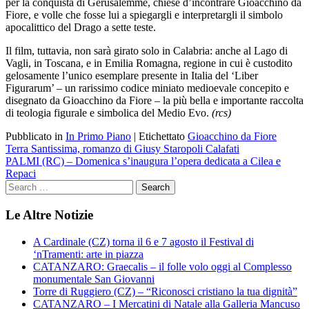
per la conquista di Gerusalemme, chiese d’incontrare Gioacchino da
Fiore, e volle che fosse lui a spiegargli e interpretargli il simbolo
apocalittico del Drago a sette teste.
Il film, tuttavia, non sarà girato solo in Calabria: anche al Lago di
Vagli, in Toscana, e in Emilia Romagna, regione in cui è custodito
gelosamente l’unico esemplare presente in Italia del ‘Liber
Figurarum’ – un rarissimo codice miniato medioevale concepito e
disegnato da Gioacchino da Fiore – la più bella e importante raccolta
di teologia figurale e simbolica del Medio Evo.
(rcs)
Pubblicato in
In Primo Piano
|
Etichettato
Gioacchino da Fiore
Navigazione
Terra Santissima, romanzo di Giusy Staropoli Calafati
PALMI (RC) – Domenica s’inaugura l’opera dedicata a Cilea e
articoli
Repaci
Le Altre Notizie
A Cardinale (CZ) torna il 6 e 7 agosto il Festival di
‘nTramenti: arte in piazza
CATANZARO: Graecalis – il folle volo oggi al Complesso
monumentale San Giovanni
Torre di Ruggiero (CZ) – “Riconosci cristiano la tua dignità”
CATANZARO – I Mercatini di Natale alla Galleria Mancuso