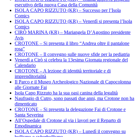
esecutivo della nuova Casa della Comunità
ISOLA CAPO RIZZUTO (KR) – Successo per l’Isola
Comics
ISOLA CAPO RIZZUTO (KR) – Venerdì si presenta l’Isola
Comics
CIRÒ MARINA (KR) – Mariangela D’Agostino presidente
Avis
CROTONE – Si presenta il libro “Andrea oltre il pantalone
rosa”
CROTONE – Il convegno sulle nuove sfide per la pediatria
Venerdì a Cirò si celebra la 13esima Giornata regionale del
Calendario
CROTONE – A lezione di identità territoriale e di
imprenditorialità
Il Parco e il Museo Archeologico Nazionale di Capocolonna
alle Giornate Fai
Isola Capo Rizzuto ha la sua oasi canina della legalità
Naufragio di Cutro, sono passati due anni, ma Crotone non ha
dimenticato
CROTONE – Si presenta la delegazione Fai di Crotone e
Santa Severina
All’Ospedale di Crotone al via i lavori per il Reparto di
Emodinamica
ISOLA CAPO RIZZUTO (KR) – Lunedì il convegno su
bullismo e cyberbullismo