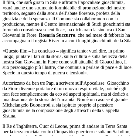
Il film, che sarà girato in Sila e affronta l’apocalisse gioachimita,
«sarà anche uno strumento formidabile di promozione del nostro
territorio, segnato dalla storia dell’abate florense, profeta della
giustizia e della speranza. Il Comune sta collaborando con la
produzione, mentre il Centro internazionale di Studi gioachimiti sta
fornendo consulenza scientifica», ha dichiarato la sindaca di San
Giovanni in Fiore,
Rosaria Succurro
, che nel mese di febbraio ha
accompagnato il regista River in alcuni luoghi gioachimiti della Sila.
«Questo film – ha concluso – significa tanto: vuol dire, in primo
luogo, puntare i fari sulla storia, sulla cultura e sulla bellezza della
nostra San Giovanni in Fiore come sull’attualità di Gioacchino, il
suo personaggio più illustre, che continua a parlare di pace e di luce.
Specie in questo tempo di guerra e tensioni».
Autorizzato da ben tre Papi a scrivere sull’Apocalisse, Gioacchino
da Fiore divenne portatore di un nuovo respiro vitale, poiché egli
non fece semplicemente da eco ad aspetti spirituali, ma si dedicò a
una disamina della storia dell’umanità. Non è un caso se il grande
Michelangelo Buonarroti si sia ispirato proprio al pensiero
gioachimita nella composizione degli affreschi della Cappella
Sistina.
Il Re d’Inghilterra, Cuor di Leone, prima di andare in Terra Santa
per la terza crociata contro l’impavido guerriero e sultano Saladino,