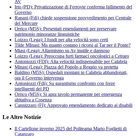
AV
Irto (PD): Privatizzazione di Ferrovie conferma fallimento del
Governo
Rapani (Fdi) chiede sospensione provvedimento per Centrale
del Mercure
Orrico (M5S): Presentati emendamenti per preservare
patrimonio minoranze linguistiche
Loizzo (Lega): I fondi per alta velocità sono certi
Tilde MInasi: Ma quanto costano i ricorsi al Tar per il Ponte?
Miasi (Lega): Allarmismo su Av inutile e dannoso
Loizzo (Lega): Preoccupa furti farmaci oncologici a Cetraro
Antoniozzi (FDI): Alta velocità indispensabile per Calabria
Minasi (Lega): Piazza del Popolo a Reggio va protetta
Baldino (M5S): Ospedali montani in Calabria abbandonati,
ora il Governo intervenga
Antoniozzi (Fdi): Su garantismo confronto con forze
intelligenti del PD
Orrico (M5S): Si apra tavolo permanente per emergenza
abitativa a Cosenza
Cannizzaro (FI): Approvato emendamento dedicato ai disabili
Le Altre Notizie
Il Cartellone inverno 2025 del Politeama Mario Foglietti di
Catanzaro