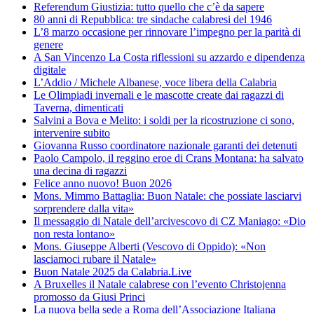
Referendum Giustizia: tutto quello che c’è da sapere
80 anni di Repubblica: tre sindache calabresi del 1946
L’8 marzo occasione per rinnovare l’impegno per la parità di
genere
A San Vincenzo La Costa riflessioni su azzardo e dipendenza
digitale
L’Addio / Michele Albanese, voce libera della Calabria
Le Olimpiadi invernali e le mascotte create dai ragazzi di
Taverna, dimenticati
Salvini a Bova e Melito: i soldi per la ricostruzione ci sono,
intervenire subito
Giovanna Russo coordinatore nazionale garanti dei detenuti
Paolo Campolo, il reggino eroe di Crans Montana: ha salvato
una decina di ragazzi
Felice anno nuovo! Buon 2026
Mons. Mimmo Battaglia: Buon Natale: che possiate lasciarvi
sorprendere dalla vita»
Il messaggio di Natale dell’arcivescovo di CZ Maniago: «Dio
non resta lontano»
Mons. Giuseppe Alberti (Vescovo di Oppido): «Non
lasciamoci rubare il Natale»
Buon Natale 2025 da Calabria.Live
A Bruxelles il Natale calabrese con l’evento Christojenna
promosso da Giusi Princi
La nuova bella sede a Roma dell’Associazione Italiana