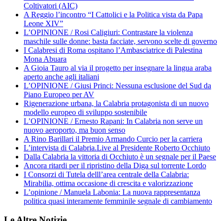
Coltivatori (AIC)
A Reggio l’incontro “I Cattolici e la Politica vista da Papa
Leone XIV”
L’OPINIONE / Rosi Caligiuri: Contrastare la violenza
maschile sulle donne: basta facciate, servono scelte di governo
I Calabresi di Roma ospitano l’Ambasciatrice di Palestina
Mona Abuara
A Gioia Tauro al via il progetto per insegnare la lingua araba
aperto anche agli italiani
L’OPINIONE / Giusi Princi: Nessuna esclusione del Sud da
Piano Europeo per AV
Rigenerazione urbana, la Calabria protagonista di un nuovo
modello europeo di sviluppo sostenibile
L’OPINIONE / Ernesto Rapani: In Calabria non serve un
nuovo aeroporto, ma buon senso
A Rino Barillari il Premio Armando Curcio per la carriera
L’intervista di Calabria.Live al Presidente Roberto Occhiuto
Dalla Calabria la vittoria di Occhiuto è un segnale per il Paese
Ancora ritardi per il ripristino della Diga sul torrente Lordo
I Consorzi di Tutela delll’area centrale della Calabria:
Mirabilia, ottima occasione di crescita e valorizzazione
L’opinione / Manuela Labonia: La nuova rappresentanza
politica quasi interamente femminile segnale di cambiamento
Le Altre Notizie