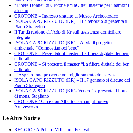
“Libere Donne” di Crotone e “InOltre” insieme per i bambini
africani
CROTONE – Ingresso gratuito al Museo Archeologico
ISOLA CAPO RIZZUTO (KR) – Il 7 febbraio si presenta il
Piano Strategico
Il Tar dà ragione all’Adp di Kr sull’assistenza domiciliare
integrata
ISOLA CAPO RIZZUTO (KR) – Al via il progetto
ambientale “Compostiamoci bene”
CROTONE – Presentato il master “La filiera digitale dei beni
culturali”
CROTONE – Si presenta il master “La filiera digitale dei ben
culturali”
L’Asp Crotone prosegue nel miglioramento dei servizi
ISOLA CAPO RIZZUTO (KR) – Il 17 gennaio si discute del
Piano Strategico
ISOLA CAPO RIZZUTO (KR)- Venerdì si presenta il libro
di mons. Staglianò
CROTONE / Chi è don Alberto Torriani, il nuovo
Arcivescovo
Le Altre Notizie
REGGIO / A Pellaro VIII Jamu Festival