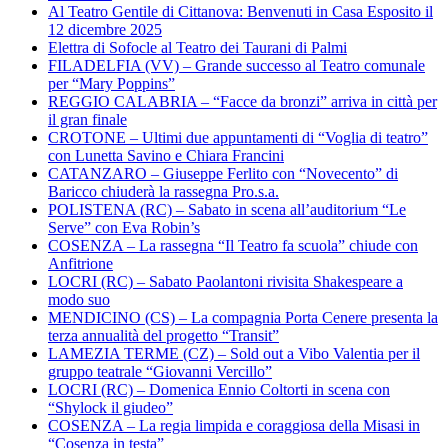
Al Teatro Gentile di Cittanova: Benvenuti in Casa Esposito il
12 dicembre 2025
Elettra di Sofocle al Teatro dei Taurani di Palmi
FILADELFIA (VV) – Grande successo al Teatro comunale
per “Mary Poppins”
REGGIO CALABRIA – “Facce da bronzi” arriva in città per
il gran finale
CROTONE – Ultimi due appuntamenti di “Voglia di teatro”
con Lunetta Savino e Chiara Francini
CATANZARO – Giuseppe Ferlito con “Novecento” di
Baricco chiuderà la rassegna Pro.s.a.
POLISTENA (RC) – Sabato in scena all’auditorium “Le
Serve” con Eva Robin’s
COSENZA – La rassegna “Il Teatro fa scuola” chiude con
Anfitrione
LOCRI (RC) – Sabato Paolantoni rivisita Shakespeare a
modo suo
MENDICINO (CS) – La compagnia Porta Cenere presenta la
terza annualità del progetto “Transit”
LAMEZIA TERME (CZ) – Sold out a Vibo Valentia per il
gruppo teatrale “Giovanni Vercillo”
LOCRI (RC) – Domenica Ennio Coltorti in scena con
“Shylock il giudeo”
COSENZA – La regia limpida e coraggiosa della Misasi in
“Cosenza in testa”