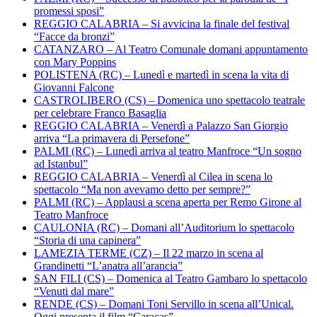
promessi sposi”
REGGIO CALABRIA – Si avvicina la finale del festival
“Facce da bronzi”
CATANZARO – Al Teatro Comunale domani appuntamento
con Mary Poppins
POLISTENA (RC) – Lunedì e martedì in scena la vita di
Giovanni Falcone
CASTROLIBERO (CS) – Domenica uno spettacolo teatrale
per celebrare Franco Basaglia
REGGIO CALABRIA – Venerdì a Palazzo San Giorgio
arriva “La primavera di Persefone”
PALMI (RC) – Lunedì arriva al teatro Manfroce “Un sogno
ad Istanbul”
REGGIO CALABRIA – Venerdì al Cilea in scena lo
spettacolo “Ma non avevamo detto per sempre?”
PALMI (RC) – Applausi a scena aperta per Remo Girone al
Teatro Manfroce
CAULONIA (RC) – Domani all’Auditorium lo spettacolo
“Storia di una capinera”
LAMEZIA TERME (CZ) – Il 22 marzo in scena al
Grandinetti “L’anatra all’arancia”
SAN FILI (CS) – Domenica al Teatro Gambaro lo spettacolo
“Venuti dal mare”
RENDE (CS) – Domani Toni Servillo in scena all’Unical.
Oggi presenta il film “Caracas”