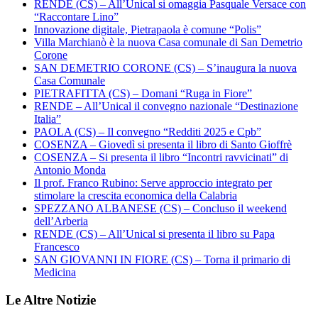
RENDE (CS) – All’Unical si omaggia Pasquale Versace con
“Raccontare Lino”
Innovazione digitale, Pietrapaola è comune “Polis”
Villa Marchianò è la nuova Casa comunale di San Demetrio
Corone
SAN DEMETRIO CORONE (CS) – S’inaugura la nuova
Casa Comunale
PIETRAFITTA (CS) – Domani “Ruga in Fiore”
RENDE – All’Unical il convegno nazionale “Destinazione
Italia”
PAOLA (CS) – Il convegno “Redditi 2025 e Cpb”
COSENZA – Giovedì si presenta il libro di Santo Gioffrè
COSENZA – Si presenta il libro “Incontri ravvicinati” di
Antonio Monda
Il prof. Franco Rubino: Serve approccio integrato per
stimolare la crescita economica della Calabria
SPEZZANO ALBANESE (CS) – Concluso il weekend
dell’Arberia
RENDE (CS) – All’Unical si presenta il libro su Papa
Francesco
SAN GIOVANNI IN FIORE (CS) – Torna il primario di
Medicina
Le Altre Notizie