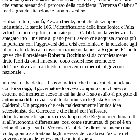
che stanno arenando il percorso della cosiddetta “Vertenza Calabria”
merita grande attenzione e pronto ascolto».
«Infrastrutture, sanità, Zes, ambiente, politiche di sviluppo
industriale, la statale 106, l’elettrificazione della linea Ionica e l’alta
velocità erano le priorità indicate per la Calabria nella vertenza – ha
spiegato Irto – insieme al piano per il lavoro che acquista ancora più
importanza con l’aggravarsi della crisi economica e in relazione agli
ultimi dati relativi alla disoccupazione nella nostra Regione. E’ molto
grave che il presidente
Roberto Occhiuto
si sia completamente
tirato fuori da ogni impegno, dopo essersi reso promotore
dell’iniziativa volta a chiedere interventi immediati al governo
nazionale».
«In realtà – ha detto – il passo indietro che i sindacati denunciano
con forza oggi, il governatore lo aveva compiuto con chiarezza
estrema nel momento stesso in cui ha dato il suo avallo al progetto di
autonomia differenziata voluto dal ministro leghista Roberto
Calderoli. Un progetto che cela maldestramente l’antica idea
secessionista del Carroccio e che finirà per l’affossare
definitivamente le speranza di sviluppo delle Regioni meridionali. Il
sì all’autonomia differenziata, così come strutturata, di per sé è un
colpo di spugna sulla “Vertenza Calabria” e dimostra, ancora una
volta, quanto sia lontana dagli interessi dei calabresi l’azione del
governo regionale nonostante i continui spot».