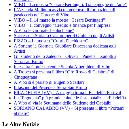
VIBO – La mostra “Cesare Berlingeri. Tra le pieghe dell’arte”
L’Azienda Mulinum avvia un percorso di formazione di
pasticceria nel Carcere di Vibo
VIBO – Il 14 marzo la mostra “Cesare Berlingeri”
VIBO – Il convegno “Credito e finanza per l’impresa”
A Vibo le Giornate Leoluchiane”
Successo a Soriano Calabro per il Giubileo degli Artisti
PIZZO – La mostra “Cuori d’inchiostro”
A Soriano la Giornata Giubilare Diocesana dedicata agli
Artisti
Gli studenti dello Zaleuco – Oliveti – Panetta – Zanotti a
Serra san Bruno
Intesa tra Confesercenti e Scuola Alberghiera di Vibo
A Tropea si presenta il libro “Oro Rosso di Calabria” di
Cinquegrana
A Vibo si è parlato di Eugenio Scalfari
Il fascino del Presepe a Serra San Bruno
FILADELFIA (VV) – A maggio torna il Filadelfia Festival
La “Pignolata” più grande chiude le feste natalizie a Filadelfia
A Vibo al via la Settimana dello Studente del Capialbi
SORIANO CALABRO (VV) – Si presenta il libro “Portami
al mare”
Le Altre Notizie