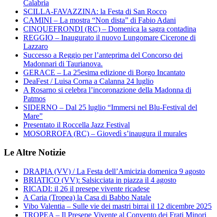
Calabria
SCILLA-FAVAZZINA: la Festa di San Rocco
CAMINI – La mostra “Non dista” di Fabio Adani
CINQUEFRONDI (RC) – Domenica la sagra contadina
REGGIO – Inaugurato il nuovo Lungomare Cicerone di
Lazzaro
Successo a Reggio per l’anteprima del Concorso dei
Madonnari di Taurianova.
GERACE – La 25esima edizione di Borgo Incantato
DeaFest / Luisa Corna a Calanna 24 luglio
A Rosarno si celebra l’incoronazione della Madonna di
Patmos
SIDERNO – Dal 25 luglio “Immersi nel Blu-Festival del
Mare”
Presentato il Roccella Jazz Festival
MOSORROFA (RC) – Giovedì s’inaugura il murales
Le Altre Notizie
DRAPIA (VV) / La Festa dell’Amicizia domenica 9 agosto
BRIATICO (VV): Salsicciata in piazza il 4 agosto
RICADI: il 26 il presepe vivente ricadese
A Caria (Tropea) la Casa di Babbo Natale
Vibo Valentia – Sulle vie dei mastri birrai il 12 dicembre 2025
TROPEA – Il Presepe Vivente al Convento dei Frati Minori