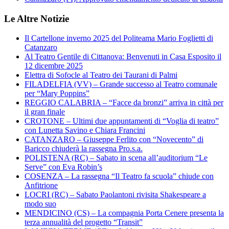
Le Altre Notizie
Il Cartellone inverno 2025 del Politeama Mario Foglietti di
Catanzaro
Al Teatro Gentile di Cittanova: Benvenuti in Casa Esposito il
12 dicembre 2025
Elettra di Sofocle al Teatro dei Taurani di Palmi
FILADELFIA (VV) – Grande successo al Teatro comunale
per “Mary Poppins”
REGGIO CALABRIA – “Facce da bronzi” arriva in città per
il gran finale
CROTONE – Ultimi due appuntamenti di “Voglia di teatro”
con Lunetta Savino e Chiara Francini
CATANZARO – Giuseppe Ferlito con “Novecento” di
Baricco chiuderà la rassegna Pro.s.a.
POLISTENA (RC) – Sabato in scena all’auditorium “Le
Serve” con Eva Robin’s
COSENZA – La rassegna “Il Teatro fa scuola” chiude con
Anfitrione
LOCRI (RC) – Sabato Paolantoni rivisita Shakespeare a
modo suo
MENDICINO (CS) – La compagnia Porta Cenere presenta la
terza annualità del progetto “Transit”