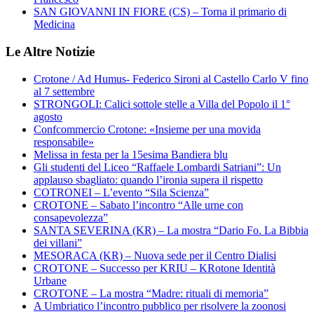
SAN GIOVANNI IN FIORE (CS) – Torna il primario di
Medicina
Le Altre Notizie
Crotone / Ad Humus- Federico Sironi al Castello Carlo V fino
al 7 settembre
STRONGOLI: Calici sottole stelle a Villa del Popolo il 1°
agosto
Confcommercio Crotone: «Insieme per una movida
responsabile»
Melissa in festa per la 15esima Bandiera blu
Gli studenti del Liceo “Raffaele Lombardi Satriani”: Un
applauso sbagliato: quando l’ironia supera il rispetto
COTRONEI – L’evento “Sila Scienza”
CROTONE – Sabato l’incontro “Alle urne con
consapevolezza”
SANTA SEVERINA (KR) – La mostra “Dario Fo. La Bibbia
dei villani”
MESORACA (KR) – Nuova sede per il Centro Dialisi
CROTONE – Successo per KRIU – KRotone Identità
Urbane
CROTONE – La mostra “Madre: rituali di memoria”
A Umbriatico l’incontro pubblico per risolvere la zoonosi