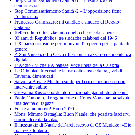
Stop Commissariamento Sanità /1 – L’esultanza del
centrodestra
Stop Commissariamento Sanità /2 – L’opposizione frena
l’entusiasmo
Francesco Cannizzaro: mi candido a sindaco di Reggio
Calabria
Referendum Giustizia: tutto quello che c’è da sapere
80 anni di Repubblica: tre sindache calabresi del 1946
L’8 marzo occasione per rinnovare l’impegno per la parità di
genere
A San Vincenzo La Costa riflessioni su azzardo e dipendenza
digitale
L’Addio / Michele Albanese, voce libera della Calabria
Le Olimpiadi invernali e le mascotte create dai ragazzi di
Taverna, dimenticati
Salvini a Bova e Melito: i soldi per la ricostruzione ci sono,
intervenire subito
Giovanna Russo coordinatore nazionale garanti dei detenuti
Paolo Campolo, il reggino eroe di Crans Montana: ha salvato
una decina di ragazzi
Felice anno nuovo! Buon 2026
Mons. Mimmo Battaglia: Buon Natale: che possiate lasciarvi
sorprendere dalla vita»
Il messaggio di Natale dell’arcivescovo di CZ Maniago: «Dio
non resta lontano»