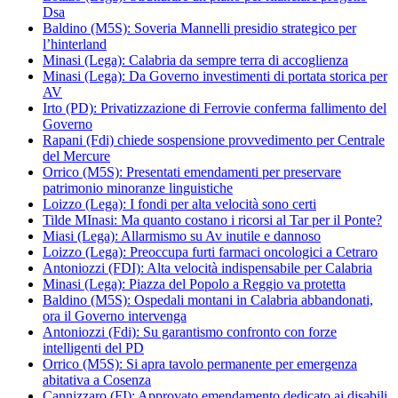
Dsa
Baldino (M5S): Soveria Mannelli presidio strategico per
l’hinterland
Minasi (Lega): Calabria da sempre terra di accoglienza
Minasi (Lega): Da Governo investimenti di portata storica per
AV
Irto (PD): Privatizzazione di Ferrovie conferma fallimento del
Governo
Rapani (Fdi) chiede sospensione provvedimento per Centrale
del Mercure
Orrico (M5S): Presentati emendamenti per preservare
patrimonio minoranze linguistiche
Loizzo (Lega): I fondi per alta velocità sono certi
Tilde MInasi: Ma quanto costano i ricorsi al Tar per il Ponte?
Miasi (Lega): Allarmismo su Av inutile e dannoso
Loizzo (Lega): Preoccupa furti farmaci oncologici a Cetraro
Antoniozzi (FDI): Alta velocità indispensabile per Calabria
Minasi (Lega): Piazza del Popolo a Reggio va protetta
Baldino (M5S): Ospedali montani in Calabria abbandonati,
ora il Governo intervenga
Antoniozzi (Fdi): Su garantismo confronto con forze
intelligenti del PD
Orrico (M5S): Si apra tavolo permanente per emergenza
abitativa a Cosenza
Cannizzaro (FI): Approvato emendamento dedicato ai disabili