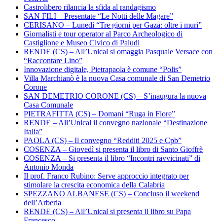
Castrolibero rilancia la sfida al randagismo
SAN FILI – Presentate “Le Notti delle Magare”
CERISANO – Lunedì “Tre giorni per Gaza: oltre i muri”
Giornalisti e tour operator al Parco Archeologico di
Castiglione e Museo Civico di Paludi
RENDE (CS) – All’Unical si omaggia Pasquale Versace con
“Raccontare Lino”
Innovazione digitale, Pietrapaola è comune “Polis”
Villa Marchianò è la nuova Casa comunale di San Demetrio
Corone
SAN DEMETRIO CORONE (CS) – S’inaugura la nuova
Casa Comunale
PIETRAFITTA (CS) – Domani “Ruga in Fiore”
RENDE – All’Unical il convegno nazionale “Destinazione
Italia”
PAOLA (CS) – Il convegno “Redditi 2025 e Cpb”
COSENZA – Giovedì si presenta il libro di Santo Gioffrè
COSENZA – Si presenta il libro “Incontri ravvicinati” di
Antonio Monda
Il prof. Franco Rubino: Serve approccio integrato per
stimolare la crescita economica della Calabria
SPEZZANO ALBANESE (CS) – Concluso il weekend
dell’Arberia
RENDE (CS) – All’Unical si presenta il libro su Papa
Francesco