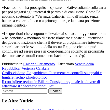
«Facilissimo – ha proseguito – sposare iniziative soltanto sulla carta
per poi piegarsi agli interessi di partito e di coalizione. Come Pd
abbiamo sostenuto la “Vertenza Calabria” fin dall’inizio, senza
badare a colore politico o a primogeniture, e la nostra posizione
rimane identica».
«Le questioni che vengono sollevate dai sindacati, oggi come allora
– ha concluso – meritano di essere rilanciate e poste all’attenzione
del governo nazionale che ha il dovere di programmare interventi
straordinari per lo sviluppo della nostra Regione che non può
continuare ad essere presa in considerazione soltanto in prossimità
delle tornate elettorali come mero bacino di voti».
(rp)
Pubblicato in
Calabria Parlamento
|
Etichettato
Senato della
Repubblica
,
Vertenza Calabria
Navigazione
Crollo viadotto, Legambiente: Incrementare controlli su appalti e
limitare rischio idrogeologico
articoli
Il consigliere regionale Billari: Consiglio regionale ha dovere di
affrontare il “pacchetto fondi Ue”
Le Altre Notizie