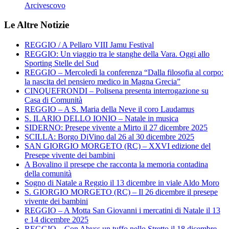
Arcivescovo
Le Altre Notizie
REGGIO / A Pellaro VIII Jamu Festival
REGGIO: Un viaggio tra le stanghe della Vara. Oggi allo
Sporting Stelle del Sud
REGGIO – Mercoledì la conferenza “Dalla filosofia al corpo:
la nascita del pensiero medico in Magna Grecia”
CINQUEFRONDI – Polisena presenta interrogazione su
Casa di Comunità
REGGIO – A S. Maria della Neve il coro Laudamus
S. ILARIO DELLO IONIO – Natale in musica
SIDERNO: Presepe vivente a Mirto il 27 dicembre 2025
SCILLA: Borgo DiVino dal 26 al 30 dicembre 2025
SAN GIORGIO MORGETO (RC) – XXVI edizione del
Presepe vivente dei bambini
A Bovalino il presepe che racconta la memoria contadina
della comunità
Sogno di Natale a Reggio il 13 dicembre in viale Aldo Moro
S. GIORGIO MORGETO (RC) – Il 26 dicembre il presepe
vivente dei bambini
REGGIO – A Motta San Giovanni i mercatini di Natale il 13
e 14 dicembre 2025
REGGIO – Con Abyss un tuffo nello Stretto il 18 dicembre