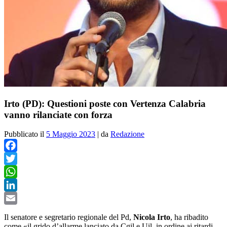
Irto (PD): Questioni poste con Vertenza Calabria
vanno rilanciate con forza
Pubblicato il
5 Maggio 2023
|
da
Redazione
Facebook
Twitter
WhatsApp
LinkedIn
Email
Il senatore e segretario regionale del Pd,
Nicola Irto
, ha ribadito
come «il grido d’allarme lanciato da Cgil e Uil, in ordine ai ritardi