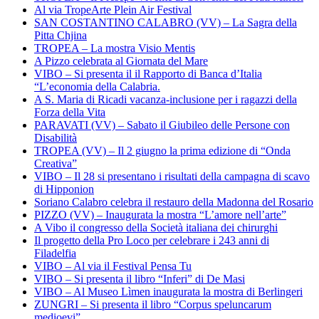
Al via TropeArte Plein Air Festival
SAN COSTANTINO CALABRO (VV) – La Sagra della
Pitta Chjina
TROPEA – La mostra Visio Mentis
A Pizzo celebrata al Giornata del Mare
VIBO – Si presenta il il Rapporto di Banca d’Italia
“L’economia della Calabria.
A S. Maria di Ricadi vacanza-inclusione per i ragazzi della
Forza della Vita
PARAVATI (VV) – Sabato il Giubileo delle Persone con
Disabilità
TROPEA (VV) – Il 2 giugno la prima edizione di “Onda
Creativa”
VIBO – Il 28 si presentano i risultati della campagna di scavo
di Hipponion
Soriano Calabro celebra il restauro della Madonna del Rosario
PIZZO (VV) – Inaugurata la mostra “L’amore nell’arte”
A Vibo il congresso della Società italiana dei chirurghi
Il progetto della Pro Loco per celebrare i 243 anni di
Filadelfia
VIBO – Al via il Festival Pensa Tu
VIBO – Si presenta il libro “Inferi” di De Masi
VIBO – Al Museo Lìmen inaugurata la mostra di Berlingeri
ZUNGRI – Si presenta il libro “Corpus speluncarum
medioevi”