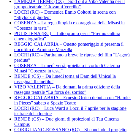
LAMEZIA TERME (CZ) – Sold out a Vibo Valentia per il
gruppo teatrale “Giovanni Vercillo”
LOCRI (RC) – Domenica Ennio Coltorti in scena con
“Shylock il giudeo”
COSENZA – La regia limpida e coraggiosa della Misasi in
“Cosenza in testa”
POLISTENA (RC) – Tutto pronto per il “Premio cultura
cinematografica”
REGGIO CALABRIA – Questo pomeriggio si presenta il
docufilm di Armino e Marzolla
LOCRI (RC) – Partiranno a breve le riprese del film “L’agorà
perduta”
COSENZA – Lunedì verrà proiettato il corto di Caterina
Minasi “Cosenza in testa”
RENDE (CS) – Da lunedì torna al Dam dell’Unical la
rassegna “Il cinefilo”
VIBO VALENTIA – Da domani la prima edizione della
rassegna teatrale “La forza del sorriso”
REGGIO CALABRIA – Ernesto Orrico debutta con “Hamlet
in Pieces” sabato a Spazio Teatro
LOCRI (RC) – Luca Ward a Locri il 7 aprile per la stagione
teatrale della locride
RENDE (CS) – Due giorni di proiezioni al Tau Cinema
Campus
CORIGLIANO-ROSSANO (RC) – Si conclude il progetto