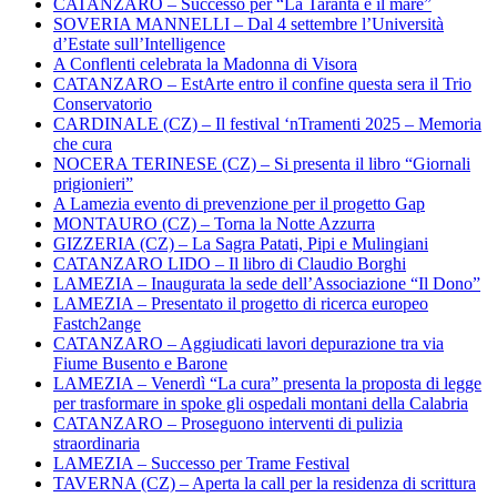
CATANZARO – Successo per “La Taranta e il mare”
SOVERIA MANNELLI – Dal 4 settembre l’Università
d’Estate sull’Intelligence
A Conflenti celebrata la Madonna di Visora
CATANZARO – EstArte entro il confine questa sera il Trio
Conservatorio
CARDINALE (CZ) – Il festival ‘nTramenti 2025 – Memoria
che cura
NOCERA TERINESE (CZ) – Si presenta il libro “Giornali
prigionieri”
A Lamezia evento di prevenzione per il progetto Gap
MONTAURO (CZ) – Torna la Notte Azzurra
GIZZERIA (CZ) – La Sagra Patati, Pipi e Mulingiani
CATANZARO LIDO – Il libro di Claudio Borghi
LAMEZIA – Inaugurata la sede dell’Associazione “Il Dono”
LAMEZIA – Presentato il progetto di ricerca europeo
Fastch2ange
CATANZARO – Aggiudicati lavori depurazione tra via
Fiume Busento e Barone
LAMEZIA – Venerdì “La cura” presenta la proposta di legge
per trasformare in spoke gli ospedali montani della Calabria
CATANZARO – Proseguono interventi di pulizia
straordinaria
LAMEZIA – Successo per Trame Festival
TAVERNA (CZ) – Aperta la call per la residenza di scrittura