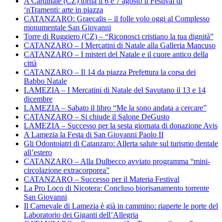
A Cardinale (CZ) torna il 6 e 7 agosto il Festival di
‘nTramenti: arte in piazza
CATANZARO: Graecalis – il folle volo oggi al Complesso
monumentale San Giovanni
Torre di Ruggiero (CZ) – “Riconosci cristiano la tua dignità”
CATANZARO – I Mercatini di Natale alla Galleria Mancuso
CATANZARO – I misteri del Natale e il cuore antico della
città
CATANZARO – Il 14 da piazza Prefettura la corsa dei
Babbo Natale
LAMEZIA – I Mercatini di Natale del Savutano il 13 e 14
dicembre
LAMEZIA – Sabato il libro “Me la sono andata a cercare”
CATANZARO – Si chiude il Salone DeGusto
LAMEZIA – Successo per la sesta giornata di donazione Avis
A Lamezia la Festa di San Giovanni Paolo II
Gli Odontoiatri di Catanzaro: Allerta salute sul turismo dentale
all’estero
CATANZARO – Alla Dulbecco avviato programma “mini-
circolazione extracorporea”
CATANZARO – Successo per il Materia Festival
La Pro Loco di Nicotera: Concluso biorisanamento torrente
San Giovanni
Il Carnevale di Lamezia è già in cammino: riaperte le porte del
Laboratorio dei Giganti dell’Allegria