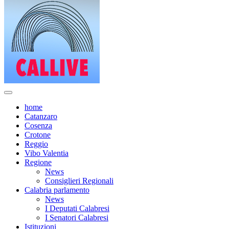
home
Catanzaro
Cosenza
Crotone
Reggio
Vibo Valentia
Regione
News
Consiglieri Regionali
Calabria parlamento
News
I Deputati Calabresi
I Senatori Calabresi
Istituzioni