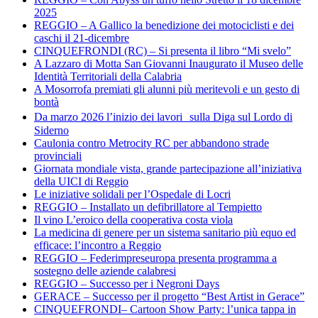
2025
REGGIO – A Gallico la benedizione dei motociclisti e dei
caschi il 21-dicembre
CINQUEFRONDI (RC) – Si presenta il libro “Mi svelo”
A Lazzaro di Motta San Giovanni Inaugurato il Museo delle
Identità Territoriali della Calabria
A Mosorrofa premiati gli alunni più meritevoli e un gesto di
bontà
Da marzo 2026 l’inizio dei lavori sulla Diga sul Lordo di
Siderno
Caulonia contro Metrocity RC per abbandono strade
provinciali
Giornata mondiale vista, grande partecipazione all’iniziativa
della UICI di Reggio
Le iniziative solidali per l’Ospedale di Locri
REGGIO – Installato un defibrillatore al Tempietto
Il vino L’eroico della cooperativa costa viola
La medicina di genere per un sistema sanitario più equo ed
efficace: l’incontro a Reggio
REGGIO – Federimpreseuropa presenta programma a
sostegno delle aziende calabresi
REGGIO – Successo per i Negroni Days
GERACE – Successo per il progetto “Best Artist in Gerace”
CINQUEFRONDI– Cartoon Show Party: l’unica tappa in