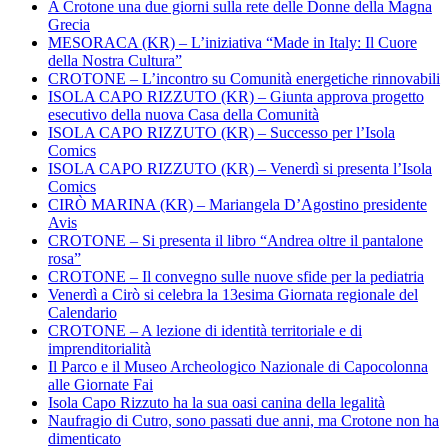
A Crotone una due giorni sulla rete delle Donne della Magna
Grecia
MESORACA (KR) – L’iniziativa “Made in Italy: Il Cuore
della Nostra Cultura”
CROTONE – L’incontro su Comunità energetiche rinnovabili
ISOLA CAPO RIZZUTO (KR) – Giunta approva progetto
esecutivo della nuova Casa della Comunità
ISOLA CAPO RIZZUTO (KR) – Successo per l’Isola
Comics
ISOLA CAPO RIZZUTO (KR) – Venerdì si presenta l’Isola
Comics
CIRÒ MARINA (KR) – Mariangela D’Agostino presidente
Avis
CROTONE – Si presenta il libro “Andrea oltre il pantalone
rosa”
CROTONE – Il convegno sulle nuove sfide per la pediatria
Venerdì a Cirò si celebra la 13esima Giornata regionale del
Calendario
CROTONE – A lezione di identità territoriale e di
imprenditorialità
Il Parco e il Museo Archeologico Nazionale di Capocolonna
alle Giornate Fai
Isola Capo Rizzuto ha la sua oasi canina della legalità
Naufragio di Cutro, sono passati due anni, ma Crotone non ha
dimenticato