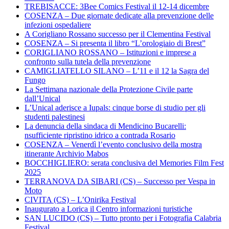
TREBISACCE: 3Bee Comics Festival il 12-14 dicembre
COSENZA – Due giornate dedicate alla prevenzione delle
infezioni ospedaliere
A Corigliano Rossano successo per il Clementina Festival
COSENZA – Si presenta il libro “L’orologiaio di Brest”
CORIGLIANO ROSSANO – Istituzioni e imprese a
confronto sulla tutela della prevenzione
CAMIGLIATELLO SILANO – L’11 e il 12 la Sagra del
Fungo
La Settimana nazionale della Protezione Civile parte
dall’Unical
L’Unical aderisce a Iupals: cinque borse di studio per gli
studenti palestinesi
La denuncia della sindaca di Mendicino Bucarelli:
nsufficiente ripristino idrico a contrada Rosario
COSENZA – Venerdì l’evento conclusivo della mostra
itinerante Archivio Mabos
BOCCHIGLIERO: serata conclusiva del Memories Film Fest
2025
TERRANOVA DA SIBARI (CS) – Successo per Vespa in
Moto
CIVITA (CS) – L’Onirika Festival
Inaugurato a Lorica il Centro informazioni turistiche
SAN LUCIDO (CS) – Tutto pronto per i Fotografia Calabria
Festival