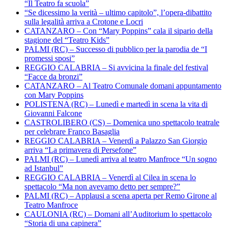
“Il Teatro fa scuola”
“Se dicessimo la verità – ultimo capitolo”, l’opera-dibattito
sulla legalità arriva a Crotone e Locri
CATANZARO – Con “Mary Poppins” cala il sipario della
stagione del “Teatro Kids”
PALMI (RC) – Successo di pubblico per la parodia de “I
promessi sposi”
REGGIO CALABRIA – Si avvicina la finale del festival
“Facce da bronzi”
CATANZARO – Al Teatro Comunale domani appuntamento
con Mary Poppins
POLISTENA (RC) – Lunedì e martedì in scena la vita di
Giovanni Falcone
CASTROLIBERO (CS) – Domenica uno spettacolo teatrale
per celebrare Franco Basaglia
REGGIO CALABRIA – Venerdì a Palazzo San Giorgio
arriva “La primavera di Persefone”
PALMI (RC) – Lunedì arriva al teatro Manfroce “Un sogno
ad Istanbul”
REGGIO CALABRIA – Venerdì al Cilea in scena lo
spettacolo “Ma non avevamo detto per sempre?”
PALMI (RC) – Applausi a scena aperta per Remo Girone al
Teatro Manfroce
CAULONIA (RC) – Domani all’Auditorium lo spettacolo
“Storia di una capinera”