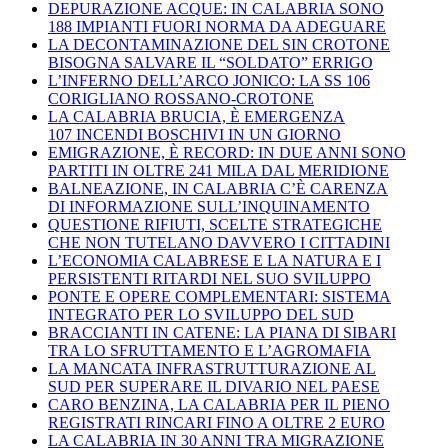
DEPURAZIONE ACQUE: IN CALABRIA SONO
188 IMPIANTI FUORI NORMA DA ADEGUARE
LA DECONTAMINAZIONE DEL SIN CROTONE
BISOGNA SALVARE IL “SOLDATO” ERRIGO
L’INFERNO DELL’ARCO JONICO: LA SS 106
CORIGLIANO ROSSANO-CROTONE
LA CALABRIA BRUCIA, È EMERGENZA
107 INCENDI BOSCHIVI IN UN GIORNO
EMIGRAZIONE, È RECORD: IN DUE ANNI SONO
PARTITI IN OLTRE 241 MILA DAL MERIDIONE
BALNEAZIONE, IN CALABRIA C’È CARENZA
DI INFORMAZIONE SULL’INQUINAMENTO
QUESTIONE RIFIUTI, SCELTE STRATEGICHE
CHE NON TUTELANO DAVVERO I CITTADINI
L’ECONOMIA CALABRESE E LA NATURA E I
PERSISTENTI RITARDI NEL SUO SVILUPPO
PONTE E OPERE COMPLEMENTARI: SISTEMA
INTEGRATO PER LO SVILUPPO DEL SUD
BRACCIANTI IN CATENE: LA PIANA DI SIBARI
TRA LO SFRUTTAMENTO E L’AGROMAFIA
LA MANCATA INFRASTRUTTURAZIONE AL
SUD PER SUPERARE IL DIVARIO NEL PAESE
CARO BENZINA, LA CALABRIA PER IL PIENO
REGISTRATI RINCARI FINO A OLTRE 2 EURO
LA CALABRIA IN 30 ANNI TRA MIGRAZIONE