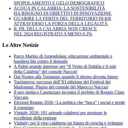
SPOPOLAMENTO E GELO DEMOGRAFICO
ACQUA IN CALABRIA: LA SOSTENIBILITÀ
HA BISOGNO DI OBIETTIVI DI INNOVAZIONE
GUARIRE LA FERITA DEL TERRITORIO DI KR
ATTRAVERSO LA FORZA DELLA LEGALITÀ
IL PIL DELLA CALABRIA NON CRESCE
NEL 2024 REGISTRATO A MENO 0,2%
Le Altre Notizie
Parco Marino di Amendolara: educazione ambientale e
bandiera blu contro il degrado
A Palmi grande interesse per “Il Vento di Dahkla e il sole
della Calabria” del console Naccari
Dal Nostos alla Tornanza: quando il ritorno diventa futuro
Taurianova: successo dell’XI edizione del Festival dei
Madonnari. Plauso del console del Marocco Naccari
Il neo sindaco Cannizzaro incontra il prefetto di Reggio Clara
Vaccaro
Elezioni Reggio 2026 / La politica che “buca” i social e perde
il consenso
Vinitaly 2026: 101 aziende calabresi per mostrare le
eccellenze della regione
Vinitaly: per il vino calabrese un futuro di crescita e sviluppo