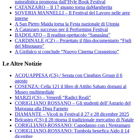
naturalistica promossa dall’Hyle Book Festival
CATANZARO – Il 17 giugno torna daMargherita
SOVERIA MANNELLI – Il Festival del Lavoro nelle aree
interne
A San Pietro Maida torna la Festa nazionale di Utopia
A Catanzaro successo per il Performing Festival
BADOLATO – Il reading-spettacolo “Sanasàna”
CARDINALE (CZ) – Proiettato il film-documentario “Figli
del Minotauro”
A Girifalco si conclude “Nuovo Cinema Coraggioso”
Le Altre Notizie
ACQUAPPESA (CS) / Serata con Cinghios Group il 6
agosto
COSENZA: Cella 121 il libro di Attilio Sabato domani al
Museo multimediale
MARZI (CS) – Venerdì “Radici Reali”
CORIGLIANO ROSSANO – Gli studenti dell’Agrario del
Majorana alla Diga Farneto
DIAMANTE – Vicoli in Festival il 27 e 28 dicembre 2025
Belcastro (CS) il 28 ritorna il tradizionale mercatino di Natale
CORIGLIANO-ROSSANO: Capodanno con i Negramaro
CORIGLIANO-ROSSANO: Tombola benefica Aido il 14
dicembre