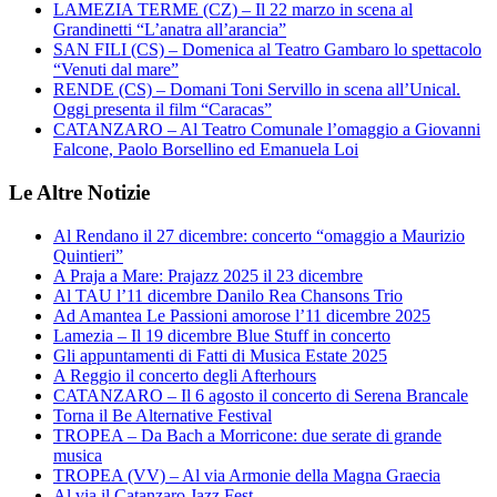
LAMEZIA TERME (CZ) – Il 22 marzo in scena al
Grandinetti “L’anatra all’arancia”
SAN FILI (CS) – Domenica al Teatro Gambaro lo spettacolo
“Venuti dal mare”
RENDE (CS) – Domani Toni Servillo in scena all’Unical.
Oggi presenta il film “Caracas”
CATANZARO – Al Teatro Comunale l’omaggio a Giovanni
Falcone, Paolo Borsellino ed Emanuela Loi
Le Altre Notizie
Al Rendano il 27 dicembre: concerto “omaggio a Maurizio
Quintieri”
A Praja a Mare: Prajazz 2025 il 23 dicembre
Al TAU l’11 dicembre Danilo Rea Chansons Trio
Ad Amantea Le Passioni amorose l’11 dicembre 2025
Lamezia – Il 19 dicembre Blue Stuff in concerto
Gli appuntamenti di Fatti di Musica Estate 2025
A Reggio il concerto degli Afterhours
CATANZARO – Il 6 agosto il concerto di Serena Brancale
Torna il Be Alternative Festival
TROPEA – Da Bach a Morricone: due serate di grande
musica
TROPEA (VV) – Al via Armonie della Magna Graecia
Al via il Catanzaro Jazz Fest