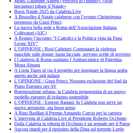
Mons. Giuseppe Alberti (Vescovo di Oppido): «Non
lasciamoci rubare il Natale»
Buon Natale 2025 da Calabria.Live
A Bruxelles il Natale calabrese con l’evento Christojenna
promosso da Giusi Princi
La nuova bella sede a Roma dell’Associazione Italiana
Coltivatori (AIC)
A Reggio l’incontro “I Cattolici e la Politica vista da Papa
Leone XIV”
L’OPINIONE / Rosi Caligiuri: Contrastare la violenza
maschile sulle donne: basta facciate, servono scelte di governo
I Calabresi di Roma ospitano l’Ambasciatrice di Palestina
Mona Abuara
A Gioia Tauro al via il progetto per insegnare la lingua araba
aperto anche agli italiani
L’OPINIONE / Giusi Princi: Nessuna esclusione del Sud da
Piano Europeo per AV
Rigenerazione urbana, la Calabria protagonista di un nuovo
modello europeo di sviluppo sostenibile
L’OPINIONE / Ernesto Rapani: In Calabria non serve un
nuovo aeroporto, ma buon senso
A Rino Barillari il Premio Armando Curcio per la carriera
L’intervista di Calabria.Live al Presidente Roberto Occhiuto
Dalla Calabria la vittoria di Occhiuto è un segnale per il Paese
Ancora ritardi per il ripristino della Diga sul torrente Lordo