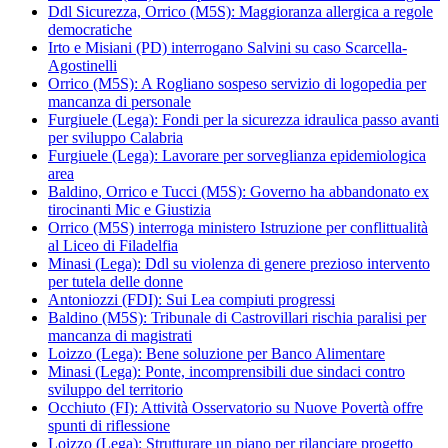
Ddl Sicurezza, Orrico (M5S): Maggioranza allergica a regole
democratiche
Irto e Misiani (PD) interrogano Salvini su caso Scarcella-
Agostinelli
Orrico (M5S): A Rogliano sospeso servizio di logopedia per
mancanza di personale
Furgiuele (Lega): Fondi per la sicurezza idraulica passo avanti
per sviluppo Calabria
Furgiuele (Lega): Lavorare per sorveglianza epidemiologica
area
Baldino, Orrico e Tucci (M5S): Governo ha abbandonato ex
tirocinanti Mic e Giustizia
Orrico (M5S) interroga ministero Istruzione per conflittualità
al Liceo di Filadelfia
Minasi (Lega): Ddl su violenza di genere prezioso intervento
per tutela delle donne
Antoniozzi (FDI): Sui Lea compiuti progressi
Baldino (M5S): Tribunale di Castrovillari rischia paralisi per
mancanza di magistrati
Loizzo (Lega): Bene soluzione per Banco Alimentare
Minasi (Lega): Ponte, incomprensibili due sindaci contro
sviluppo del territorio
Occhiuto (FI): Attività Osservatorio su Nuove Povertà offre
spunti di riflessione
Loizzo (Lega): Strutturare un piano per rilanciare progetto