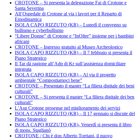
CROTONE – Si presenta la delegazione Fai di Crotone e
Santa Severina
All’Ospedale di Crotone al via i lavori per il Reparto di
Emodinamica
ISOLA CAPO RIZZUTO (KR) – Lunedì il convegno su
bullismo e cyberbullismo
“Libere Donne” di Crotone e “InOltre” insieme per i bambini
africani
CROTONE – Ingresso gratuito al Museo Archeologico
ISOLA CAPO RIZZUTO (KR) – Il 7 febbraio si presenta il
Piano Strategico
Il Tar dà ragione all’Adp di Kr sull’assistenza domiciliare
integrata
ISOLA CAPO RIZZUTO (KR) – Al via il progetto
ambientale “Compostiamoci bene”
CROTONE – Presentato il master “La filiera digitale dei beni
culturali”
CROTONE – Si presenta il master “La filiera digitale dei ben
culturali”
L’Asp Crotone prosegue nel miglioramento dei servizi
ISOLA CAPO RIZZUTO (KR) – Il 17 gennaio si discute del
Piano Strategico
ISOLA CAPO RIZZUTO (KR)- Venerdì si presenta il libro
di mons. Staglianò
CROTONE / Chi è don Alberto Torriani, il nuovo