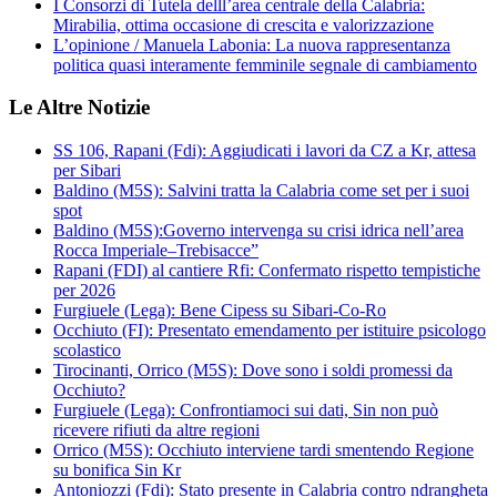
I Consorzi di Tutela delll’area centrale della Calabria:
Mirabilia, ottima occasione di crescita e valorizzazione
L’opinione / Manuela Labonia: La nuova rappresentanza
politica quasi interamente femminile segnale di cambiamento
Le Altre Notizie
SS 106, Rapani (Fdi): Aggiudicati i lavori da CZ a Kr, attesa
per Sibari
Baldino (M5S): Salvini tratta la Calabria come set per i suoi
spot
Baldino (M5S):Governo intervenga su crisi idrica nell’area
Rocca Imperiale–Trebisacce”
Rapani (FDI) al cantiere Rfi: Confermato rispetto tempistiche
per 2026
Furgiuele (Lega): Bene Cipess su Sibari-Co-Ro
Occhiuto (FI): Presentato emendamento per istituire psicologo
scolastico
Tirocinanti, Orrico (M5S): Dove sono i soldi promessi da
Occhiuto?
Furgiuele (Lega): Confrontiamoci sui dati, Sin non può
ricevere rifiuti da altre regioni
Orrico (M5S): Occhiuto interviene tardi smentendo Regione
su bonifica Sin Kr
Antoniozzi (Fdi): Stato presente in Calabria contro ndrangheta