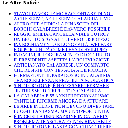
Le Altre Notizie
STAVOLTA VOGLIAMO RACCONTARE DI NOI:
A CHE SERVE, A CHI SERVE CALABRIA.LIVE
ALTRO CHE ADDIO: LA RINASCITA DEI
BORGHI CALABRESI È DAVVERO POSSIBILE
REGGIO EMILIA CANCELLA VIALE CUTRO?
UN BRUTTO SEGNALE DI VERO DISPREZZO
INVECCHIAMENTO E LONGEVITÀ: WELFARE
E OPPORTUNITÀ COME LEVA DI SVILUPPO
INDAGINI, IL LOGORAMENTO DI OCCHIUTO
IL PRESIDENTE ASPETTA L’ARCHIVIAZIONE
ARTIGIANATO CALABRESE, UN COMPARTO
CHE RESISTE CON TENACIA A DIFFICOLTÀ
FORMAZIONE, IL PARADOSSO IN CALABRIA
TRA ECCELLENZA E FRAGILITÀ SCOLASTICA
SIN DI CROTONE, È NECESSARIO FERMARE
“IL TURISMO DEI RIFIUTI” IN CALABRIA
LA CALABRIA E 55 ANNI DI REGIONALISMO
TANTE LE RIFORME ANCORA DA ATTUARE
LE AREE INTERNE NON DEVONO DIVENTARE
LUOGHI FANTASMA, MA UN’OPPORTUNITÀ
È IN CRISI LA DEPURAZIONE IN CALABRIA
PROBLEMA TRASCURATO, NON RINVIABILE
SIN DI CROTONE, BASTA CON CHIACCHIERE: