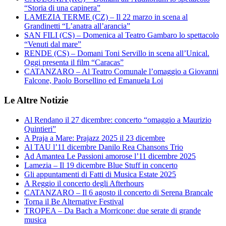
“Storia di una capinera”
LAMEZIA TERME (CZ) – Il 22 marzo in scena al
Grandinetti “L’anatra all’arancia”
SAN FILI (CS) – Domenica al Teatro Gambaro lo spettacolo
“Venuti dal mare”
RENDE (CS) – Domani Toni Servillo in scena all’Unical.
Oggi presenta il film “Caracas”
CATANZARO – Al Teatro Comunale l’omaggio a Giovanni
Falcone, Paolo Borsellino ed Emanuela Loi
Le Altre Notizie
Al Rendano il 27 dicembre: concerto “omaggio a Maurizio
Quintieri”
A Praja a Mare: Prajazz 2025 il 23 dicembre
Al TAU l’11 dicembre Danilo Rea Chansons Trio
Ad Amantea Le Passioni amorose l’11 dicembre 2025
Lamezia – Il 19 dicembre Blue Stuff in concerto
Gli appuntamenti di Fatti di Musica Estate 2025
A Reggio il concerto degli Afterhours
CATANZARO – Il 6 agosto il concerto di Serena Brancale
Torna il Be Alternative Festival
TROPEA – Da Bach a Morricone: due serate di grande
musica