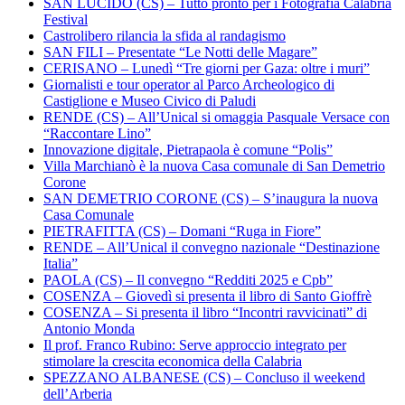
SAN LUCIDO (CS) – Tutto pronto per i Fotografia Calabria
Festival
Castrolibero rilancia la sfida al randagismo
SAN FILI – Presentate “Le Notti delle Magare”
CERISANO – Lunedì “Tre giorni per Gaza: oltre i muri”
Giornalisti e tour operator al Parco Archeologico di
Castiglione e Museo Civico di Paludi
RENDE (CS) – All’Unical si omaggia Pasquale Versace con
“Raccontare Lino”
Innovazione digitale, Pietrapaola è comune “Polis”
Villa Marchianò è la nuova Casa comunale di San Demetrio
Corone
SAN DEMETRIO CORONE (CS) – S’inaugura la nuova
Casa Comunale
PIETRAFITTA (CS) – Domani “Ruga in Fiore”
RENDE – All’Unical il convegno nazionale “Destinazione
Italia”
PAOLA (CS) – Il convegno “Redditi 2025 e Cpb”
COSENZA – Giovedì si presenta il libro di Santo Gioffrè
COSENZA – Si presenta il libro “Incontri ravvicinati” di
Antonio Monda
Il prof. Franco Rubino: Serve approccio integrato per
stimolare la crescita economica della Calabria
SPEZZANO ALBANESE (CS) – Concluso il weekend
dell’Arberia