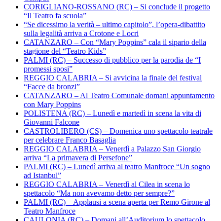
CORIGLIANO-ROSSANO (RC) – Si conclude il progetto
“Il Teatro fa scuola”
“Se dicessimo la verità – ultimo capitolo”, l’opera-dibattito
sulla legalità arriva a Crotone e Locri
CATANZARO – Con “Mary Poppins” cala il sipario della
stagione del “Teatro Kids”
PALMI (RC) – Successo di pubblico per la parodia de “I
promessi sposi”
REGGIO CALABRIA – Si avvicina la finale del festival
“Facce da bronzi”
CATANZARO – Al Teatro Comunale domani appuntamento
con Mary Poppins
POLISTENA (RC) – Lunedì e martedì in scena la vita di
Giovanni Falcone
CASTROLIBERO (CS) – Domenica uno spettacolo teatrale
per celebrare Franco Basaglia
REGGIO CALABRIA – Venerdì a Palazzo San Giorgio
arriva “La primavera di Persefone”
PALMI (RC) – Lunedì arriva al teatro Manfroce “Un sogno
ad Istanbul”
REGGIO CALABRIA – Venerdì al Cilea in scena lo
spettacolo “Ma non avevamo detto per sempre?”
PALMI (RC) – Applausi a scena aperta per Remo Girone al
Teatro Manfroce
CAULONIA (RC) – Domani all’Auditorium lo spettacolo