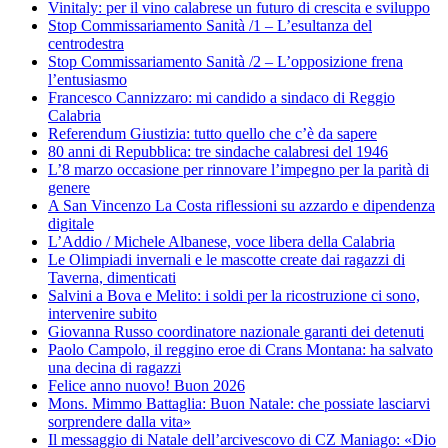
Vinitaly: per il vino calabrese un futuro di crescita e sviluppo
Stop Commissariamento Sanità /1 – L’esultanza del
centrodestra
Stop Commissariamento Sanità /2 – L’opposizione frena
l’entusiasmo
Francesco Cannizzaro: mi candido a sindaco di Reggio
Calabria
Referendum Giustizia: tutto quello che c’è da sapere
80 anni di Repubblica: tre sindache calabresi del 1946
L’8 marzo occasione per rinnovare l’impegno per la parità di
genere
A San Vincenzo La Costa riflessioni su azzardo e dipendenza
digitale
L’Addio / Michele Albanese, voce libera della Calabria
Le Olimpiadi invernali e le mascotte create dai ragazzi di
Taverna, dimenticati
Salvini a Bova e Melito: i soldi per la ricostruzione ci sono,
intervenire subito
Giovanna Russo coordinatore nazionale garanti dei detenuti
Paolo Campolo, il reggino eroe di Crans Montana: ha salvato
una decina di ragazzi
Felice anno nuovo! Buon 2026
Mons. Mimmo Battaglia: Buon Natale: che possiate lasciarvi
sorprendere dalla vita»
Il messaggio di Natale dell’arcivescovo di CZ Maniago: «Dio