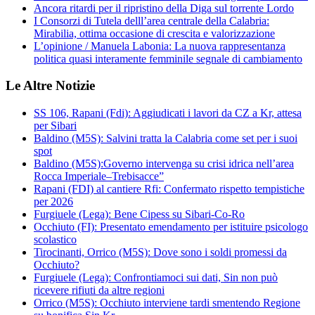
Ancora ritardi per il ripristino della Diga sul torrente Lordo
I Consorzi di Tutela delll’area centrale della Calabria:
Mirabilia, ottima occasione di crescita e valorizzazione
L’opinione / Manuela Labonia: La nuova rappresentanza
politica quasi interamente femminile segnale di cambiamento
Le Altre Notizie
SS 106, Rapani (Fdi): Aggiudicati i lavori da CZ a Kr, attesa
per Sibari
Baldino (M5S): Salvini tratta la Calabria come set per i suoi
spot
Baldino (M5S):Governo intervenga su crisi idrica nell’area
Rocca Imperiale–Trebisacce”
Rapani (FDI) al cantiere Rfi: Confermato rispetto tempistiche
per 2026
Furgiuele (Lega): Bene Cipess su Sibari-Co-Ro
Occhiuto (FI): Presentato emendamento per istituire psicologo
scolastico
Tirocinanti, Orrico (M5S): Dove sono i soldi promessi da
Occhiuto?
Furgiuele (Lega): Confrontiamoci sui dati, Sin non può
ricevere rifiuti da altre regioni
Orrico (M5S): Occhiuto interviene tardi smentendo Regione