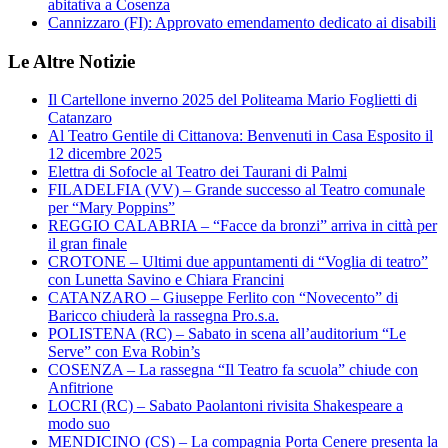
abitativa a Cosenza
Cannizzaro (FI): Approvato emendamento dedicato ai disabili
Le Altre Notizie
Il Cartellone inverno 2025 del Politeama Mario Foglietti di
Catanzaro
Al Teatro Gentile di Cittanova: Benvenuti in Casa Esposito il
12 dicembre 2025
Elettra di Sofocle al Teatro dei Taurani di Palmi
FILADELFIA (VV) – Grande successo al Teatro comunale
per “Mary Poppins”
REGGIO CALABRIA – “Facce da bronzi” arriva in città per
il gran finale
CROTONE – Ultimi due appuntamenti di “Voglia di teatro”
con Lunetta Savino e Chiara Francini
CATANZARO – Giuseppe Ferlito con “Novecento” di
Baricco chiuderà la rassegna Pro.s.a.
POLISTENA (RC) – Sabato in scena all’auditorium “Le
Serve” con Eva Robin’s
COSENZA – La rassegna “Il Teatro fa scuola” chiude con
Anfitrione
LOCRI (RC) – Sabato Paolantoni rivisita Shakespeare a
modo suo
MENDICINO (CS) – La compagnia Porta Cenere presenta la