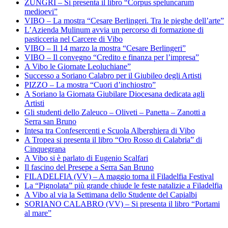
ZUNGRI – Si presenta il libro “Corpus speluncarum
medioevi”
VIBO – La mostra “Cesare Berlingeri. Tra le pieghe dell’arte”
L’Azienda Mulinum avvia un percorso di formazione di
pasticceria nel Carcere di Vibo
VIBO – Il 14 marzo la mostra “Cesare Berlingeri”
VIBO – Il convegno “Credito e finanza per l’impresa”
A Vibo le Giornate Leoluchiane”
Successo a Soriano Calabro per il Giubileo degli Artisti
PIZZO – La mostra “Cuori d’inchiostro”
A Soriano la Giornata Giubilare Diocesana dedicata agli
Artisti
Gli studenti dello Zaleuco – Oliveti – Panetta – Zanotti a
Serra san Bruno
Intesa tra Confesercenti e Scuola Alberghiera di Vibo
A Tropea si presenta il libro “Oro Rosso di Calabria” di
Cinquegrana
A Vibo si è parlato di Eugenio Scalfari
Il fascino del Presepe a Serra San Bruno
FILADELFIA (VV) – A maggio torna il Filadelfia Festival
La “Pignolata” più grande chiude le feste natalizie a Filadelfia
A Vibo al via la Settimana dello Studente del Capialbi
SORIANO CALABRO (VV) – Si presenta il libro “Portami
al mare”