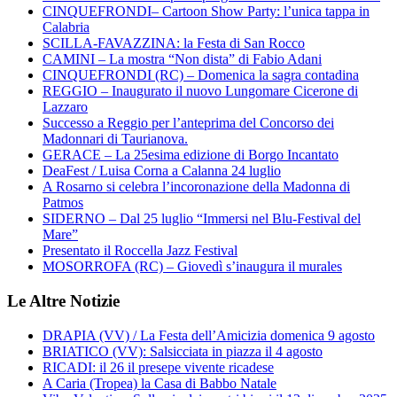
CINQUEFRONDI– Cartoon Show Party: l’unica tappa in
Calabria
SCILLA-FAVAZZINA: la Festa di San Rocco
CAMINI – La mostra “Non dista” di Fabio Adani
CINQUEFRONDI (RC) – Domenica la sagra contadina
REGGIO – Inaugurato il nuovo Lungomare Cicerone di
Lazzaro
Successo a Reggio per l’anteprima del Concorso dei
Madonnari di Taurianova.
GERACE – La 25esima edizione di Borgo Incantato
DeaFest / Luisa Corna a Calanna 24 luglio
A Rosarno si celebra l’incoronazione della Madonna di
Patmos
SIDERNO – Dal 25 luglio “Immersi nel Blu-Festival del
Mare”
Presentato il Roccella Jazz Festival
MOSORROFA (RC) – Giovedì s’inaugura il murales
Le Altre Notizie
DRAPIA (VV) / La Festa dell’Amicizia domenica 9 agosto
BRIATICO (VV): Salsicciata in piazza il 4 agosto
RICADI: il 26 il presepe vivente ricadese
A Caria (Tropea) la Casa di Babbo Natale