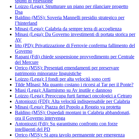
spunti di riflessione
Loizzo (Lega): Strutturare un piano per rilanciare progetto
Dsa
Baldino (M5S): Soveria Mannelli presidio strategico per
l’hinterland
Minasi (Lega): Calabria da sempre terra di accoglienza
Minasi (Lega): Da Governo investimenti di portata storica per
AV
Irto (PD): Privatizzazione di Ferrovie conferma fallimento del
Governo
Rapani (Fdi) chiede sospensione provvedimento per Centrale
del Mercure
Orrico (M5S): Presentati emendamenti per preservare
patrimonio minoranze linguistiche
Loizzo (Lega): I fondi per alta velocità sono certi
Tilde MInasi: Ma quanto costano i ricorsi al Tar per il Ponte?
Miasi (Lega): Allarmismo su Av inutile e dannoso
Loizzo (Lega): Preoccupa furti farmaci oncologici a Cetraro
Antoniozzi (FDI): Alta velocità indispensabile per Calabria
Minasi (Lega): Piazza del Popolo a Reggio va protetta
Baldino (M5S): Ospedali montani in Calabria abbandonati,
ora il Governo intervenga
Antoniozzi (Fdi): Su garantismo confronto con forze
intelligenti del PD
Orrico (M5S): Si apra tavolo permanente per emergenza