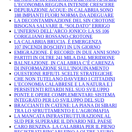
L’ECONOMIA REGGINA INTENDE CRESCERE
DEPURAZIONE ACQUE: IN CALABRIA SONO
188 IMPIANTI FUORI NORMA DA ADEGUARE
LA DECONTAMINAZIONE DEL SIN CROTONE
BISOGNA SALVARE IL “SOLDATO” ERRIGO
L’INFERNO DELL’ARCO JONICO: LA SS 106
CORIGLIANO ROSSANO-CROTONE
LA CALABRIA BRUCIA, È EMERGENZA
107 INCENDI BOSCHIVI IN UN GIORNO
EMIGRAZIONE, È RECORD: IN DUE ANNI SONO
PARTITI IN OLTRE 241 MILA DAL MERIDIONE
BALNEAZIONE, IN CALABRIA C’È CARENZA
DI INFORMAZIONE SULL’INQUINAMENTO
QUESTIONE RIFIUTI, SCELTE STRATEGICHE
CHE NON TUTELANO DAVVERO I CITTADINI
L’ECONOMIA CALABRESE E LA NATURA E I
PERSISTENTI RITARDI NEL SUO SVILUPPO
PONTE E OPERE COMPLEMENTARI: SISTEMA
INTEGRATO PER LO SVILUPPO DEL SUD
BRACCIANTI IN CATENE: LA PIANA DI SIBARI
TRA LO SFRUTTAMENTO E L’AGROMAFIA
LA MANCATA INFRASTRUTTURAZIONE AL
SUD PER SUPERARE IL DIVARIO NEL PAESE
CARO BENZINA, LA CALABRIA PER IL PIENO
REGISTRATI RINCARI FINO A OLTRE 2 EURO