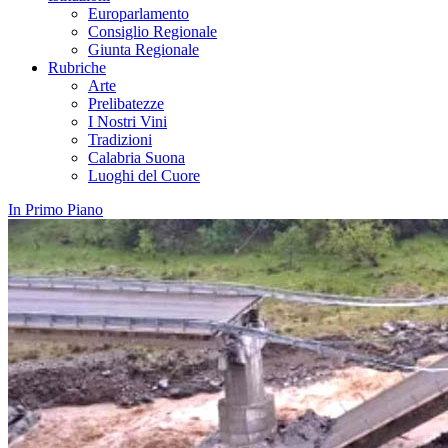
Europarlamento
Consiglio Regionale
Giunta Regionale
Rubriche
Arte
Prelibatezze
I Nostri Vini
Tradizioni
Calabria Suona
Luoghi del Cuore
In Primo Piano