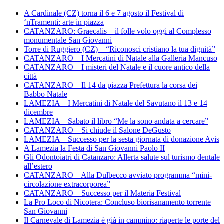
A Cardinale (CZ) torna il 6 e 7 agosto il Festival di
‘nTramenti: arte in piazza
CATANZARO: Graecalis – il folle volo oggi al Complesso
monumentale San Giovanni
Torre di Ruggiero (CZ) – “Riconosci cristiano la tua dignità”
CATANZARO – I Mercatini di Natale alla Galleria Mancuso
CATANZARO – I misteri del Natale e il cuore antico della
città
CATANZARO – Il 14 da piazza Prefettura la corsa dei
Babbo Natale
LAMEZIA – I Mercatini di Natale del Savutano il 13 e 14
dicembre
LAMEZIA – Sabato il libro “Me la sono andata a cercare”
CATANZARO – Si chiude il Salone DeGusto
LAMEZIA – Successo per la sesta giornata di donazione Avis
A Lamezia la Festa di San Giovanni Paolo II
Gli Odontoiatri di Catanzaro: Allerta salute sul turismo dentale
all’estero
CATANZARO – Alla Dulbecco avviato programma “mini-
circolazione extracorporea”
CATANZARO – Successo per il Materia Festival
La Pro Loco di Nicotera: Concluso biorisanamento torrente
San Giovanni
Il Carnevale di Lamezia è già in cammino: riaperte le porte del