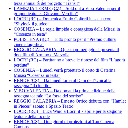
terza annualità del progetto “Transit”
LAMEZIA TERME (CZ) – Sold out a Vibo Valentia per il
gruppo teatrale “Giovanni Vercillo”
LOCRI (RC) – Domenica Ennio Coltorti in scena con
“Shylock il giudeo”
COSENZA – La regia limpida e coraggiosa della Misasi in
“Cosenza in testa”
POLISTENA (RC) – Tutto pronto per il “Premio cultura
cinematografica”
REGGIO CALABRIA – Questo pomeriggio si presenta il
docufilm di Armino e Marzolla
LOCRI (RC) – Partiranno a breve le riprese del film “L’agorà
perduta”
COSENZA – Lunedì verrà proiettato il corto di Caterina
Minasi “Cosenza in testa”
RENDE (CS) – Da lunedì torna al Dam dell’Unical la
rassegna “Il cinefilo”
VIBO VALENTIA – Da domani la prima edizione della
rassegna teatrale “La forza del sorriso”
REGGIO CALABRIA – Ernesto Orrico debutta con “Hamlet
in Pieces” sabato a Spazio Teatro
LOCRI (RC) – Luca Ward a Locri il 7 aprile per la stagione
teatrale della locride
RENDE (CS) – Due giorni di proiezioni al Tau Cinema
Campus