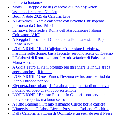
non resta lontano»
Mons. Giuseppe Alberti (Vescovo di Oppido): «Non
lasciamoci rubare il Natale»
Buon Natale 2025 da Calabria.Live
A Bruxelles il Natale calabrese con l’evento Christojenna
promosso da Giusi Princi
La nuova bella sede a Roma dell’Associazione Italiana
Coltivatori (AIC)
A Reggio l’incontro “I Cattolici e la Politica vista da Papa
Leone XIV”
L’OPINIONE / Rosi Caligiuri: Contrastare la violenza
maschile sulle donne: basta facciate, servono scelte di governo
I Calabresi di Roma ospitano l’Ambasciatrice di Palestina
Mona Abuara
A Gioia Tauro al via il progetto per insegnare la lingua araba
aperto anche agli italiani
L’OPINIONE / Giusi Princi: Nessuna esclusione del Sud da
Piano Europeo per AV
Rigenerazione urbana, la Calabria protagonista di un nuovo
modello europeo di sviluppo sostenibile
L’OPINIONE / Ernesto Rapani: In Calabria non serve un
nuovo aeroporto, ma buon senso
A Rino Barillari il Premio Armando Curcio per la carriera
L’intervista di Calabria.Live al Presidente Roberto Occhiuto
Dalla Calabria la vittoria di Occhiuto è un segnale per il Paese