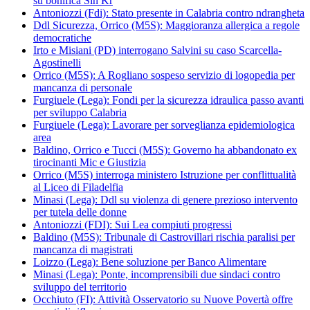
su bonifica Sin Kr
Antoniozzi (Fdi): Stato presente in Calabria contro ndrangheta
Ddl Sicurezza, Orrico (M5S): Maggioranza allergica a regole
democratiche
Irto e Misiani (PD) interrogano Salvini su caso Scarcella-
Agostinelli
Orrico (M5S): A Rogliano sospeso servizio di logopedia per
mancanza di personale
Furgiuele (Lega): Fondi per la sicurezza idraulica passo avanti
per sviluppo Calabria
Furgiuele (Lega): Lavorare per sorveglianza epidemiologica
area
Baldino, Orrico e Tucci (M5S): Governo ha abbandonato ex
tirocinanti Mic e Giustizia
Orrico (M5S) interroga ministero Istruzione per conflittualità
al Liceo di Filadelfia
Minasi (Lega): Ddl su violenza di genere prezioso intervento
per tutela delle donne
Antoniozzi (FDI): Sui Lea compiuti progressi
Baldino (M5S): Tribunale di Castrovillari rischia paralisi per
mancanza di magistrati
Loizzo (Lega): Bene soluzione per Banco Alimentare
Minasi (Lega): Ponte, incomprensibili due sindaci contro
sviluppo del territorio
Occhiuto (FI): Attività Osservatorio su Nuove Povertà offre