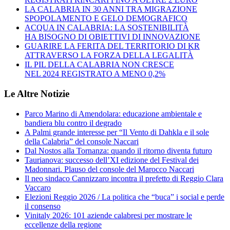
LA CALABRIA IN 30 ANNI TRA MIGRAZIONE
SPOPOLAMENTO E GELO DEMOGRAFICO
ACQUA IN CALABRIA: LA SOSTENIBILITÀ
HA BISOGNO DI OBIETTIVI DI INNOVAZIONE
GUARIRE LA FERITA DEL TERRITORIO DI KR
ATTRAVERSO LA FORZA DELLA LEGALITÀ
IL PIL DELLA CALABRIA NON CRESCE
NEL 2024 REGISTRATO A MENO 0,2%
Le Altre Notizie
Parco Marino di Amendolara: educazione ambientale e
bandiera blu contro il degrado
A Palmi grande interesse per “Il Vento di Dahkla e il sole
della Calabria” del console Naccari
Dal Nostos alla Tornanza: quando il ritorno diventa futuro
Taurianova: successo dell’XI edizione del Festival dei
Madonnari. Plauso del console del Marocco Naccari
Il neo sindaco Cannizzaro incontra il prefetto di Reggio Clara
Vaccaro
Elezioni Reggio 2026 / La politica che “buca” i social e perde
il consenso
Vinitaly 2026: 101 aziende calabresi per mostrare le
eccellenze della regione