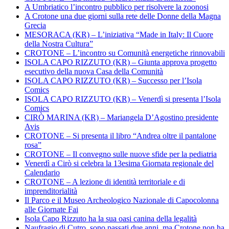
A Umbriatico l’incontro pubblico per risolvere la zoonosi
A Crotone una due giorni sulla rete delle Donne della Magna
Grecia
MESORACA (KR) – L’iniziativa “Made in Italy: Il Cuore
della Nostra Cultura”
CROTONE – L’incontro su Comunità energetiche rinnovabili
ISOLA CAPO RIZZUTO (KR) – Giunta approva progetto
esecutivo della nuova Casa della Comunità
ISOLA CAPO RIZZUTO (KR) – Successo per l’Isola
Comics
ISOLA CAPO RIZZUTO (KR) – Venerdì si presenta l’Isola
Comics
CIRÒ MARINA (KR) – Mariangela D’Agostino presidente
Avis
CROTONE – Si presenta il libro “Andrea oltre il pantalone
rosa”
CROTONE – Il convegno sulle nuove sfide per la pediatria
Venerdì a Cirò si celebra la 13esima Giornata regionale del
Calendario
CROTONE – A lezione di identità territoriale e di
imprenditorialità
Il Parco e il Museo Archeologico Nazionale di Capocolonna
alle Giornate Fai
Isola Capo Rizzuto ha la sua oasi canina della legalità
Naufragio di Cutro, sono passati due anni, ma Crotone non ha