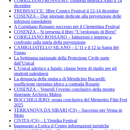
CORIGLIANO-ROSSANO: Tombola benefica Aido il 14
dicembre
TREBISACCE: 3Bee Comics Festival il 12-14 dicembre
COSENZA – Due giornate dedicate alla prevenzione delle
infezioni ospedaliere
A Corigliano Rossano successo per il Clementina Festival
COSENZA – Si presenta il libro “L’orologiaio di Brest”
CORIGLIANO ROSSANO – Istituzioni e imprese a
confronto sulla tutela della prevenzione
CAMIGLIATELLO SILANO – L’11 e il 12 la Sagra del
Fungo
La Settimana nazionale della Protezione Civile parte
dall’Unical
L’Unical aderisce a Iupals: cinque borse di studio per gli
studenti palestinesi
La denuncia della sindaca di Mendicino Bucarelli:
nsufficiente ripristino idrico a contrada Rosario
COSENZA – Venerdì l’evento conclusivo della mostra
itinerante Archivio Mabos
BOCCHIGLIERO: serata conclusiva del Memories Film Fest
2025
TERRANOVA DA SIBARI (CS) – Successo per Vespa in
Moto
CIVITA (CS) – L’Onirika Festival
Inaugurato a Lorica il Centro informazioni turistiche