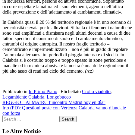
in sicurezza territori, persone ed attività economiche. Soprattutto
occorre rispettare la natura ed i suoi elementi, agendo nell’ottica
della prevenzione e dell’adattamento ai cambiamenti climatici».
In Calabria quasi il 20 % del territorio regionale è in uno scenario di
pericolosità elevata per le alluvioni. Si tratta di fenomeni naturali che
sono stati amplificati a dismisura negli ultimi decenni a causa di due
fattori specifici: il consumo di suolo e il cambiamento climatico,
entrambi di origine antropica. Il nostro fragile territorio –
cementificato e impermeabilizzato – non è più in grado di regolare
l’anomala alternanza tra periodi di pioggia intensa e di siccità. In
Calabria si è costruito troppo e troppo spesso in zone pericolose e
inadatte ed in maniera abusiva e la nostra è una delle regioni con il
più alto tasso di reati nel ciclo del cemento.
(rcz)
Pubblicato in
In Primo Piano
|
Etichettato
Crollo viadotto
,
Legambiente Calabria
,
Longobucco
Navigazione
REGGIO – Al MArRC l’incontro Madrid hoy en dìa”
Irto (PD): Questioni poste con Vertenza Calabria vanno rilanciate
articoli
con forza
Le Altre Notizie