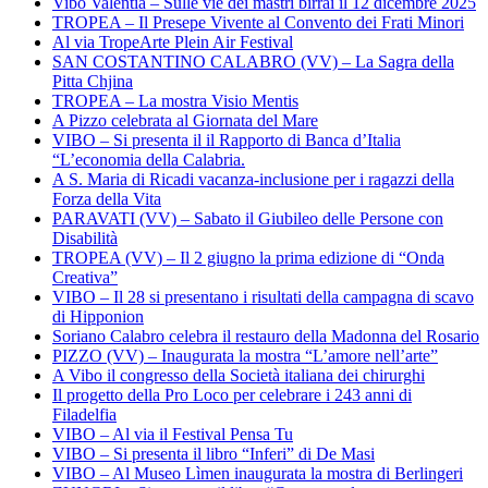
Vibo Valentia – Sulle vie dei mastri birrai il 12 dicembre 2025
TROPEA – Il Presepe Vivente al Convento dei Frati Minori
Al via TropeArte Plein Air Festival
SAN COSTANTINO CALABRO (VV) – La Sagra della
Pitta Chjina
TROPEA – La mostra Visio Mentis
A Pizzo celebrata al Giornata del Mare
VIBO – Si presenta il il Rapporto di Banca d’Italia
“L’economia della Calabria.
A S. Maria di Ricadi vacanza-inclusione per i ragazzi della
Forza della Vita
PARAVATI (VV) – Sabato il Giubileo delle Persone con
Disabilità
TROPEA (VV) – Il 2 giugno la prima edizione di “Onda
Creativa”
VIBO – Il 28 si presentano i risultati della campagna di scavo
di Hipponion
Soriano Calabro celebra il restauro della Madonna del Rosario
PIZZO (VV) – Inaugurata la mostra “L’amore nell’arte”
A Vibo il congresso della Società italiana dei chirurghi
Il progetto della Pro Loco per celebrare i 243 anni di
Filadelfia
VIBO – Al via il Festival Pensa Tu
VIBO – Si presenta il libro “Inferi” di De Masi
VIBO – Al Museo Lìmen inaugurata la mostra di Berlingeri