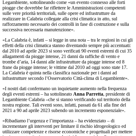
Legambiente, sottolineando come «un evento connesso alle forti
piogge che dovrebbe far riflettere le Amministrazioni competenti
sulle vere priorità territoriali, sulle opere ed infrastrutture da
realizzare in Calabria collegate alla crisi climatica in atto, sul
rafforzamento necessario dei controlli in fase di costruzione e sulla
successiva necessaria manutenzione».
«La Calabria è, infatti – si legge in una nota – tra le regioni in cui gli
effetti della crisi climatica stanno diventando sempre più accentuati:
dal 2010 ad aprile 2023 si sono verificati 90 eventi estremi di cui 35
allagamenti da piogge intense, 21 danni da raffiche di vento e
trombe d’aria, 14 danni alle infrastrutture da piogge intense ed 8
frane da piogge intense; le vittime dal 2010 ad oggi sono state 17.
La Calabria è quinta nella classifica nazionale per i danni ad
infrastrutture secondo l’Osservatorio Città-clima di Legambiente».
«I nostri dati confermano un inquietante aumento nella frequenza
degli eventi estremi – ha sottolineato
Anna
Parretta
, presidente di
Legambiente Calabria
–
che si stanno verificando sul territorio della
nostra regione. Tali eventi sono, infatti, passati da 61 alla fine del
2021 a 90 ad aprile 2023 subendo un incremento esponenziale».
«Ribadiamo l’urgenza e l’importanza – ha evidenziato – di
incrementare gli interventi per limitare il rischio idrogeologico ed
utilizzare competenze e risorse economiche e progettuali per mettere