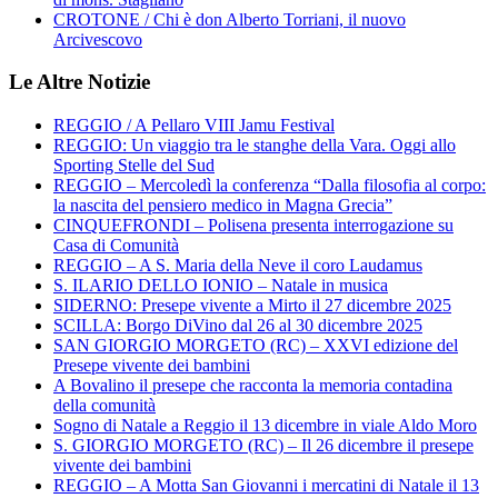
CROTONE / Chi è don Alberto Torriani, il nuovo
Arcivescovo
Le Altre Notizie
REGGIO / A Pellaro VIII Jamu Festival
REGGIO: Un viaggio tra le stanghe della Vara. Oggi allo
Sporting Stelle del Sud
REGGIO – Mercoledì la conferenza “Dalla filosofia al corpo:
la nascita del pensiero medico in Magna Grecia”
CINQUEFRONDI – Polisena presenta interrogazione su
Casa di Comunità
REGGIO – A S. Maria della Neve il coro Laudamus
S. ILARIO DELLO IONIO – Natale in musica
SIDERNO: Presepe vivente a Mirto il 27 dicembre 2025
SCILLA: Borgo DiVino dal 26 al 30 dicembre 2025
SAN GIORGIO MORGETO (RC) – XXVI edizione del
Presepe vivente dei bambini
A Bovalino il presepe che racconta la memoria contadina
della comunità
Sogno di Natale a Reggio il 13 dicembre in viale Aldo Moro
S. GIORGIO MORGETO (RC) – Il 26 dicembre il presepe
vivente dei bambini
REGGIO – A Motta San Giovanni i mercatini di Natale il 13