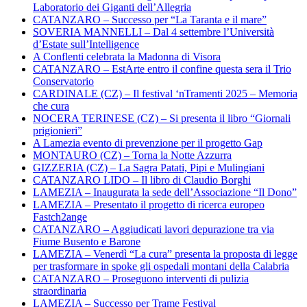
Laboratorio dei Giganti dell’Allegria
CATANZARO – Successo per “La Taranta e il mare”
SOVERIA MANNELLI – Dal 4 settembre l’Università
d’Estate sull’Intelligence
A Conflenti celebrata la Madonna di Visora
CATANZARO – EstArte entro il confine questa sera il Trio
Conservatorio
CARDINALE (CZ) – Il festival ‘nTramenti 2025 – Memoria
che cura
NOCERA TERINESE (CZ) – Si presenta il libro “Giornali
prigionieri”
A Lamezia evento di prevenzione per il progetto Gap
MONTAURO (CZ) – Torna la Notte Azzurra
GIZZERIA (CZ) – La Sagra Patati, Pipi e Mulingiani
CATANZARO LIDO – Il libro di Claudio Borghi
LAMEZIA – Inaugurata la sede dell’Associazione “Il Dono”
LAMEZIA – Presentato il progetto di ricerca europeo
Fastch2ange
CATANZARO – Aggiudicati lavori depurazione tra via
Fiume Busento e Barone
LAMEZIA – Venerdì “La cura” presenta la proposta di legge
per trasformare in spoke gli ospedali montani della Calabria
CATANZARO – Proseguono interventi di pulizia
straordinaria
LAMEZIA – Successo per Trame Festival