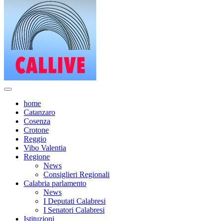
home
Catanzaro
Cosenza
Crotone
Reggio
Vibo Valentia
Regione
News
Consiglieri Regionali
Calabria parlamento
News
I Deputati Calabresi
I Senatori Calabresi
Istituzioni