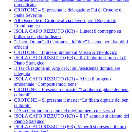
dimenticato
CROTONE – Si presenta la delegazione Fai di Crotone e
Santa Severina
All’Ospedale di Crotone al via i lavori per il Reparto di
Emodinamica
ISOLA CAPO RIZZUTO (KR) – Lunedì il convegno su
bullismo e cyberbullismo
“Libere Donne” di Crotone e “InOltre” insieme per i bambini
africani
CROTONE – Ingresso gratuito al Museo Archeologico
ISOLA CAPO RIZZUTO (KR) – Il 7 febbraio si presenta il
Piano Strategico
Il Tar dà ragione all’Adp di Kr sull’assistenza domiciliare
integrata
ISOLA CAPO RIZZUTO (KR) – Al via il progetto
ambientale “Compostiamoci bene”
CROTONE – Presentato il master “La filiera digitale dei beni
culturali”
CROTONE – Si presenta il master “La filiera digitale dei ben
culturali”
L’Asp Crotone prosegue nel miglioramento dei servizi
ISOLA CAPO RIZZUTO (KR) – Il 17 gennaio si discute del
Piano Strategico
ISOLA CAPO RIZZUTO (KR)- Venerdì si presenta il libro
di mons. Staglianò