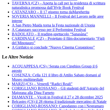
TAVERNA (CZ) – Aperta la call per la residenza di scrittura
naturalistica promossa dall’Hyle Book Festival
CATANZARO – Il 17 giugno torna daMargherita
SOVERIA MANNELLI – Il Festival del Lavoro nelle aree
interne
A San Pietro Maida torna la Festa nazionale di Utopia
A Catanzaro successo per il Performing Festival
BADOLATO – Il reading-spettacolo “Sanasàna”
CARDINALE (CZ) – Proiettato il film-documentario “Figli
del Minotauro”
A Girifalco si conclude “Nuovo Cinema Coraggioso”
Le Altre Notizie
ACQUAPPESA (CS) / Serata con Cinghios Group il 6
agosto
COSENZA: Cella 121 il libro di Attilio Sabato domani al
Museo multimediale
MARZI (CS) – Venerdì “Radici Reali”
CORIGLIANO ROSSANO – Gli studenti dell’Agrario del
Majorana alla Diga Farneto
DIAMANTE – Vicoli in Festival il 27 e 28 dicembre 2025
Belcastro (CS) il 28 ritorna il tradizionale mercatino di Natale
CORIGLIANO-ROSSANO: Capodanno con i Negramaro