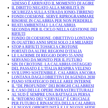
ADESSO È ARRIVATO IL MOMENTO DI AGIRE
IL DIRITTO NEGATO ALLA MOBILITÀ IN
SICUREZZA SULLA STRADA IONIO-TIRRENO
FONDI COESIONE, SERVE RIPROGRAMMARE
RISORSE IN CALABRIA PER NON PERDERLE
REATI AMBIENTALI, LA CALABRIA
SECONDA PER IL CICLO NELLA GESTIONE DEI
RIFIUTI
FONDO DI COESIONE, OBIETTIVO LONTANO
IN QUATTRO ANNI SPESI SOLO 2,8 MILIARDI
STOP A RIFIUTI TOSSICI A CROTONE
PORTATI DA ALTRE REGIONI D’ITALIA
LE LACRIME DI REGGIO DOPO 55 ANNI
SERVANO DA MONITO PER IL FUTURO
SIN DI CROTONE, LA CALABRIA OSTAGGIO
DEL PASSATO E L’ITALIA RESPIRA VELENO
SVILUPPO SOSTENIBILE, CALABRIA ANCORA
LONTANA DAGLI OBIETTIVI DI AGENDA 2030
PIANO STRATEGICO DELLE AREE INTERNE
IL “DE PROFUNDIS” DEI BORGHI CALABRESI
IL CASO DELLE OPERE INFRASTRUTTURALI
AL SUD È SEMPRE UNA BATTAGLIA PERSA
IL “RITORNO DEI “CERVELLI” È CRUCIALE
PER FUTURO E RINASCITA DELLA CALABRIA
LE NUOVE OPPORTUNITÀ E LE NUOVE SFIDE