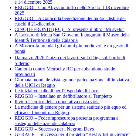
e 14 dicembre 2025
REGGIO – Con Abyss un tuffo nello Stretto il 18 dicembre
2025
REGGIO – A Gallico la benedizione dei motociclisti e dei
caschi il 21-dicembre
CINQUEFRONDI (RC) – Si presenta il libro “Mi svelo”
A Lazzaro di Motta San Giovanni Inaugurato il Museo delle
Identità Territoriali della Calabria
A Mosorrofa premiati gli alunni più meritevoli e un gesto di
bontà
Da marzo 2026 l’inizio dei lavori sulla Diga sul Lordo di
Siderno
Caulonia contro Metrocity RC per abbandono strade
provinciali
Giornata mondiale vista, grande partecipazione all’iniziativa
della UICI di Reggio
Le iniziative solidali per l’Ospedale di Locri
REGGIO – Installato un defibrillatore al Tempietto
Il vino L’eroico della cooperativa costa viola
La medicina di genere per un sistema sanitario più equo ed
efficace: l’incontro a Reggio
REGGIO – Federimpreseuropa presenta programma a
sostegno delle aziende calabresi
REGGIO – Successo per i Negroni Days
GERACE – Successo per il progetto “Best Artist in Gerace”