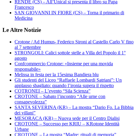
RENDE (CS) – All’Unical si presenta il libro su Papa
Francesco
SAN GIOVANNI IN FIORE (CS) – Torna il primario di
Medicina
Le Altre Notizie
Crotone / Ad Humus- Federico Sironi al Castello Carlo V fino
al 7 settembre
STRONGOLI: Calici sottole stelle a Villa del Popolo il 1°
agosto
Confcommercio Crotone: «Insieme per una movida
responsabile»
Melissa in festa per la 15esima Bandiera blu
Gli studenti del Liceo “Raffaele Lombardi Satriani”: Un
applauso sbagliato: quando l’ironia supera il rispetto
COTRONEI – L’evento “Sila Scienza”
CROTONE – Sabato l’incontro “Alle urne con
consapevolezza”
SANTA SEVERINA (KR) – La mostra “Dario Fo. La Bibbia
dei villani”
MESORACA (KR) – Nuova sede per il Centro Dialisi
CROTONE – Successo per KRIU – KRotone Identità
Urbane
CROTONE – La mostra “Madre: rituali di memoria”