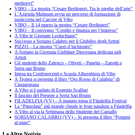
medioevi”
VIBO – La mostra “Cesare Berlingeri. Tra le pieghe dell’arte”
L’Azienda Mulinum avvia un percorso di formazione di
pasticceria nel Carcere di Vibo
VIBO – Il 14 marzo la mostra “Cesare Berlingeri”
VIBO – Il convegno “Credito e finanza per l’impresa”
A Vibo le Giornate Leoluchiane”
Successo a Soriano Calabro per il Giubileo degli Artisti
PIZZO – La mostra “Cuori d’inchiostro”
A Soriano la Giornata Giubilare Diocesana dedicata agli
Artisti
Gli studenti dello Zaleuco – Oliveti – Panetta – Zanotti a
Serra san Bruno
Intesa tra Confesercenti e Scuola Alberghiera di Vibo
A Tropea si presenta il libro “Oro Rosso di Calabria” di
Cinquegrana
A Vibo si è parlato di Eugenio Scalfari
Il fascino del Presepe a Serra San Bruno
FILADELFIA (VV) – A maggio torna il Filadelfia Festival
La “Pignolata” più grande chiude le feste natalizie a Filadelfia
A Vibo al via la Settimana dello Studente del Capialbi
SORIANO CALABRO (VV) – Si presenta il libro “Portami
al mare”
Le Altre Notizie