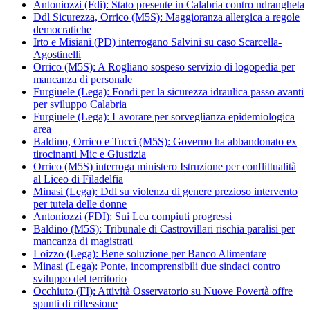
Antoniozzi (Fdi): Stato presente in Calabria contro ndrangheta
Ddl Sicurezza, Orrico (M5S): Maggioranza allergica a regole
democratiche
Irto e Misiani (PD) interrogano Salvini su caso Scarcella-
Agostinelli
Orrico (M5S): A Rogliano sospeso servizio di logopedia per
mancanza di personale
Furgiuele (Lega): Fondi per la sicurezza idraulica passo avanti
per sviluppo Calabria
Furgiuele (Lega): Lavorare per sorveglianza epidemiologica
area
Baldino, Orrico e Tucci (M5S): Governo ha abbandonato ex
tirocinanti Mic e Giustizia
Orrico (M5S) interroga ministero Istruzione per conflittualità
al Liceo di Filadelfia
Minasi (Lega): Ddl su violenza di genere prezioso intervento
per tutela delle donne
Antoniozzi (FDI): Sui Lea compiuti progressi
Baldino (M5S): Tribunale di Castrovillari rischia paralisi per
mancanza di magistrati
Loizzo (Lega): Bene soluzione per Banco Alimentare
Minasi (Lega): Ponte, incomprensibili due sindaci contro
sviluppo del territorio
Occhiuto (FI): Attività Osservatorio su Nuove Povertà offre
spunti di riflessione