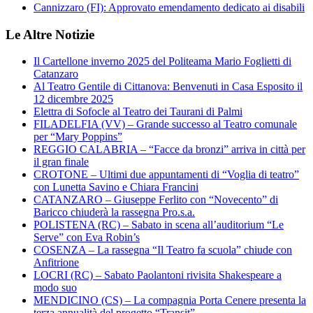
Cannizzaro (FI): Approvato emendamento dedicato ai disabili
Le Altre Notizie
Il Cartellone inverno 2025 del Politeama Mario Foglietti di
Catanzaro
Al Teatro Gentile di Cittanova: Benvenuti in Casa Esposito il
12 dicembre 2025
Elettra di Sofocle al Teatro dei Taurani di Palmi
FILADELFIA (VV) – Grande successo al Teatro comunale
per “Mary Poppins”
REGGIO CALABRIA – “Facce da bronzi” arriva in città per
il gran finale
CROTONE – Ultimi due appuntamenti di “Voglia di teatro”
con Lunetta Savino e Chiara Francini
CATANZARO – Giuseppe Ferlito con “Novecento” di
Baricco chiuderà la rassegna Pro.s.a.
POLISTENA (RC) – Sabato in scena all’auditorium “Le
Serve” con Eva Robin’s
COSENZA – La rassegna “Il Teatro fa scuola” chiude con
Anfitrione
LOCRI (RC) – Sabato Paolantoni rivisita Shakespeare a
modo suo
MENDICINO (CS) – La compagnia Porta Cenere presenta la
terza annualità del progetto “Transit”