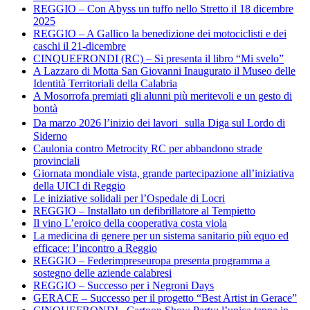
REGGIO – Con Abyss un tuffo nello Stretto il 18 dicembre
2025
REGGIO – A Gallico la benedizione dei motociclisti e dei
caschi il 21-dicembre
CINQUEFRONDI (RC) – Si presenta il libro “Mi svelo”
A Lazzaro di Motta San Giovanni Inaugurato il Museo delle
Identità Territoriali della Calabria
A Mosorrofa premiati gli alunni più meritevoli e un gesto di
bontà
Da marzo 2026 l’inizio dei lavori sulla Diga sul Lordo di
Siderno
Caulonia contro Metrocity RC per abbandono strade
provinciali
Giornata mondiale vista, grande partecipazione all’iniziativa
della UICI di Reggio
Le iniziative solidali per l’Ospedale di Locri
REGGIO – Installato un defibrillatore al Tempietto
Il vino L’eroico della cooperativa costa viola
La medicina di genere per un sistema sanitario più equo ed
efficace: l’incontro a Reggio
REGGIO – Federimpreseuropa presenta programma a
sostegno delle aziende calabresi
REGGIO – Successo per i Negroni Days
GERACE – Successo per il progetto “Best Artist in Gerace”