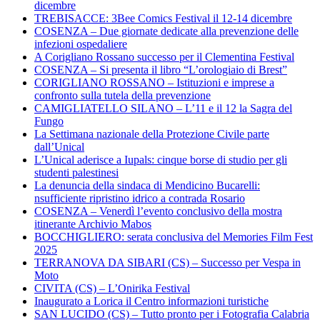
dicembre
TREBISACCE: 3Bee Comics Festival il 12-14 dicembre
COSENZA – Due giornate dedicate alla prevenzione delle
infezioni ospedaliere
A Corigliano Rossano successo per il Clementina Festival
COSENZA – Si presenta il libro “L’orologiaio di Brest”
CORIGLIANO ROSSANO – Istituzioni e imprese a
confronto sulla tutela della prevenzione
CAMIGLIATELLO SILANO – L’11 e il 12 la Sagra del
Fungo
La Settimana nazionale della Protezione Civile parte
dall’Unical
L’Unical aderisce a Iupals: cinque borse di studio per gli
studenti palestinesi
La denuncia della sindaca di Mendicino Bucarelli:
nsufficiente ripristino idrico a contrada Rosario
COSENZA – Venerdì l’evento conclusivo della mostra
itinerante Archivio Mabos
BOCCHIGLIERO: serata conclusiva del Memories Film Fest
2025
TERRANOVA DA SIBARI (CS) – Successo per Vespa in
Moto
CIVITA (CS) – L’Onirika Festival
Inaugurato a Lorica il Centro informazioni turistiche
SAN LUCIDO (CS) – Tutto pronto per i Fotografia Calabria