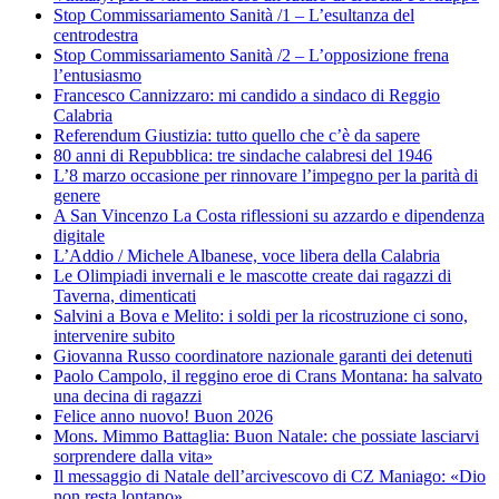
Stop Commissariamento Sanità /1 – L’esultanza del
centrodestra
Stop Commissariamento Sanità /2 – L’opposizione frena
l’entusiasmo
Francesco Cannizzaro: mi candido a sindaco di Reggio
Calabria
Referendum Giustizia: tutto quello che c’è da sapere
80 anni di Repubblica: tre sindache calabresi del 1946
L’8 marzo occasione per rinnovare l’impegno per la parità di
genere
A San Vincenzo La Costa riflessioni su azzardo e dipendenza
digitale
L’Addio / Michele Albanese, voce libera della Calabria
Le Olimpiadi invernali e le mascotte create dai ragazzi di
Taverna, dimenticati
Salvini a Bova e Melito: i soldi per la ricostruzione ci sono,
intervenire subito
Giovanna Russo coordinatore nazionale garanti dei detenuti
Paolo Campolo, il reggino eroe di Crans Montana: ha salvato
una decina di ragazzi
Felice anno nuovo! Buon 2026
Mons. Mimmo Battaglia: Buon Natale: che possiate lasciarvi
sorprendere dalla vita»
Il messaggio di Natale dell’arcivescovo di CZ Maniago: «Dio
non resta lontano»