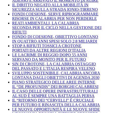
ADESSO È ARRIVATO IL MOMENTO DI AGIRE
IL DIRITTO NEGATO ALLA MOBILITÀ IN
SICUREZZA SULLA STRADA IONIO-TIRRENO
FONDI COESIONE, SERVE RIPROGRAMMARE
RISORSE IN CALABRIA PER NON PERDERLE
REATI AMBIENTALI, LA CALABRIA
SECONDA PER IL CICLO NELLA GESTIONE DEI
RIFIUTI
FONDO DI COESIONE, OBIETTIVO LONTANO
IN QUATTRO ANNI SPESI SOLO 2,8 MILIARDI
STOP A RIFIUTI TOSSICI A CROTONE
PORTATI DA ALTRE REGIONI D’ITALIA
LE LACRIME DI REGGIO DOPO 55 ANNI
SERVANO DA MONITO PER IL FUTURO
SIN DI CROTONE, LA CALABRIA OSTAGGIO
DEL PASSATO E L’ITALIA RESPIRA VELENO
SVILUPPO SOSTENIBILE, CALABRIA ANCORA
LONTANA DAGLI OBIETTIVI DI AGENDA 2030
PIANO STRATEGICO DELLE AREE INTERNE
IL “DE PROFUNDIS” DEI BORGHI CALABRESI
IL CASO DELLE OPERE INFRASTRUTTURALI
AL SUD È SEMPRE UNA BATTAGLIA PERSA
IL “RITORNO DEI “CERVELLI” È CRUCIALE
PER FUTURO E RINASCITA DELLA CALABRIA
LE NUOVE OPPORTUNITÀ E LE NUOVE SFIDE