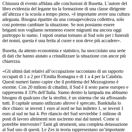
Chiusura di evento affidata alle conclusioni di Busetta. L’autore del
libro evidenzia del legame tra la formazione di una classe dirigente
all’altezza e la scuola a tempo pieno, «è importante avere una cultura
adeguata. Bisogna ripartire da una consapevolezza collettiva, solo
cosi potremo cambiare la situazione. Se non possiamo essere
briganti non vogliamo nemmeno essere migranti ma ancora oggi
purtroppo lo siamo. I nipoti oramai tornano al Sud solo per i funerali
dei nonni, questa è una ferita al cuore e non deve più accadere».
Busetta, da attento economista e statistico, ha snocciolato una serie
di dati che hanno aiutato a cristallizzare la situazione con ancor più
chiarezza.
«Gli ultimi dati relativi all’occupazione raccontano di un rapporto
occupati di 1 a 2 per l’Emilia Romagna e di 1 a 4 per la Calabria.
Questi numeri fanno capire che il problema del Mezzogiorno è
enorme. Con 20 milioni di cittadini, il Sud è il sesto paese europeo e
rappresenta il 33% dell’Italia. Siamo dentro la lampada ma abbiamo
bisogno di qualcuno che la strofini, è un sistema che sta affossando
tutti. Il capitale umano utilizzato altrove è sprecato, Bankitalia lo
dice chiaro: se investi 1 euro al nord ne hai indietro 1, se investi 1
euro al sud ne hai 4. Per rilancio del Sud servirebbe 1 milione di
posti di lavoro altrimenti non usciremo mai dal tunnel. Come si
potrebbe intervenire? Tanti gli strumenti, una completa detassazione
al Sud uno di questi. Le Zes in teoria rappresentano un’importante