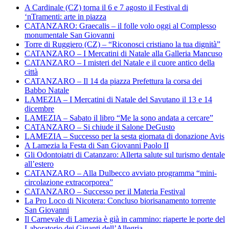
A Cardinale (CZ) torna il 6 e 7 agosto il Festival di
‘nTramenti: arte in piazza
CATANZARO: Graecalis – il folle volo oggi al Complesso
monumentale San Giovanni
Torre di Ruggiero (CZ) – “Riconosci cristiano la tua dignità”
CATANZARO – I Mercatini di Natale alla Galleria Mancuso
CATANZARO – I misteri del Natale e il cuore antico della
città
CATANZARO – Il 14 da piazza Prefettura la corsa dei
Babbo Natale
LAMEZIA – I Mercatini di Natale del Savutano il 13 e 14
dicembre
LAMEZIA – Sabato il libro “Me la sono andata a cercare”
CATANZARO – Si chiude il Salone DeGusto
LAMEZIA – Successo per la sesta giornata di donazione Avis
A Lamezia la Festa di San Giovanni Paolo II
Gli Odontoiatri di Catanzaro: Allerta salute sul turismo dentale
all’estero
CATANZARO – Alla Dulbecco avviato programma “mini-
circolazione extracorporea”
CATANZARO – Successo per il Materia Festival
La Pro Loco di Nicotera: Concluso biorisanamento torrente
San Giovanni
Il Carnevale di Lamezia è già in cammino: riaperte le porte del
Laboratorio dei Giganti dell’Allegria