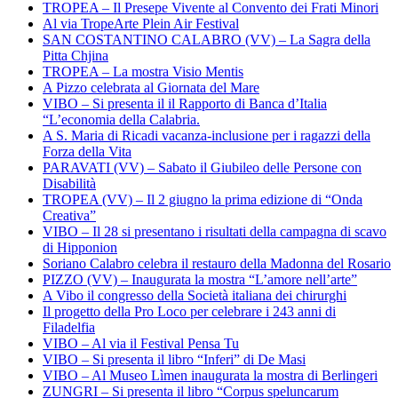
TROPEA – Il Presepe Vivente al Convento dei Frati Minori
Al via TropeArte Plein Air Festival
SAN COSTANTINO CALABRO (VV) – La Sagra della
Pitta Chjina
TROPEA – La mostra Visio Mentis
A Pizzo celebrata al Giornata del Mare
VIBO – Si presenta il il Rapporto di Banca d’Italia
“L’economia della Calabria.
A S. Maria di Ricadi vacanza-inclusione per i ragazzi della
Forza della Vita
PARAVATI (VV) – Sabato il Giubileo delle Persone con
Disabilità
TROPEA (VV) – Il 2 giugno la prima edizione di “Onda
Creativa”
VIBO – Il 28 si presentano i risultati della campagna di scavo
di Hipponion
Soriano Calabro celebra il restauro della Madonna del Rosario
PIZZO (VV) – Inaugurata la mostra “L’amore nell’arte”
A Vibo il congresso della Società italiana dei chirurghi
Il progetto della Pro Loco per celebrare i 243 anni di
Filadelfia
VIBO – Al via il Festival Pensa Tu
VIBO – Si presenta il libro “Inferi” di De Masi
VIBO – Al Museo Lìmen inaugurata la mostra di Berlingeri
ZUNGRI – Si presenta il libro “Corpus speluncarum