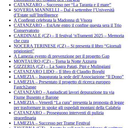
CATANZARO – Successo per “La Taranta e il mare”
SOVERIA MANNELLI – Dal 4 settembre l’Università
d’Estate sull’Intelligence
A Conflenti celebrata la Madonna di Visora
CATANZARO – EstArte entro il confine questa sera il Trio
Conservatorio
CARDINALE (CZ) – Il festival ‘nTramenti 2025 – Memoria
che cura
NOCERA TERINESE (CZ) – Si presenta il libro “Giornali
prigionieri”
A Lamezia evento di prevenzione per il progetto Gap
MONTAURO (CZ) – Torna la Notte Azzurra
GIZZERIA (CZ) – La Sagra Patati, Pipi e Mulingiani
CATANZARO LIDO – Il libro di Claudio Borghi
LAMEZIA – Inaugurata la sede dell’Associazione “Il Dono”
LAMEZIA – Presentato il progetto di ricerca europeo
Fastch2ange
CATANZARO – Aggiudicati lavori depurazione tra via
Fiume Busento e Barone
LAMEZIA – Venerdì “La cura” presenta la proposta di legge
per trasformare in spoke gli ospedali montani della Calabria
CATANZARO – Proseguono interventi di pulizia
straordinaria
LAMEZIA – Successo per Trame Festival