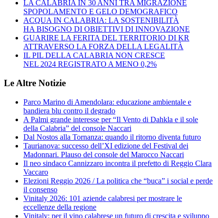
LA CALABRIA IN 30 ANNI TRA MIGRAZIONE
SPOPOLAMENTO E GELO DEMOGRAFICO
ACQUA IN CALABRIA: LA SOSTENIBILITÀ
HA BISOGNO DI OBIETTIVI DI INNOVAZIONE
GUARIRE LA FERITA DEL TERRITORIO DI KR
ATTRAVERSO LA FORZA DELLA LEGALITÀ
IL PIL DELLA CALABRIA NON CRESCE
NEL 2024 REGISTRATO A MENO 0,2%
Le Altre Notizie
Parco Marino di Amendolara: educazione ambientale e
bandiera blu contro il degrado
A Palmi grande interesse per “Il Vento di Dahkla e il sole
della Calabria” del console Naccari
Dal Nostos alla Tornanza: quando il ritorno diventa futuro
Taurianova: successo dell’XI edizione del Festival dei
Madonnari. Plauso del console del Marocco Naccari
Il neo sindaco Cannizzaro incontra il prefetto di Reggio Clara
Vaccaro
Elezioni Reggio 2026 / La politica che “buca” i social e perde
il consenso
Vinitaly 2026: 101 aziende calabresi per mostrare le
eccellenze della regione
Vinitaly: per il vino calabrese un futuro di crescita e sviluppo