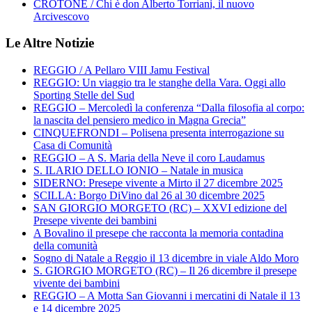
CROTONE / Chi è don Alberto Torriani, il nuovo
Arcivescovo
Le Altre Notizie
REGGIO / A Pellaro VIII Jamu Festival
REGGIO: Un viaggio tra le stanghe della Vara. Oggi allo
Sporting Stelle del Sud
REGGIO – Mercoledì la conferenza “Dalla filosofia al corpo:
la nascita del pensiero medico in Magna Grecia”
CINQUEFRONDI – Polisena presenta interrogazione su
Casa di Comunità
REGGIO – A S. Maria della Neve il coro Laudamus
S. ILARIO DELLO IONIO – Natale in musica
SIDERNO: Presepe vivente a Mirto il 27 dicembre 2025
SCILLA: Borgo DiVino dal 26 al 30 dicembre 2025
SAN GIORGIO MORGETO (RC) – XXVI edizione del
Presepe vivente dei bambini
A Bovalino il presepe che racconta la memoria contadina
della comunità
Sogno di Natale a Reggio il 13 dicembre in viale Aldo Moro
S. GIORGIO MORGETO (RC) – Il 26 dicembre il presepe
vivente dei bambini
REGGIO – A Motta San Giovanni i mercatini di Natale il 13
e 14 dicembre 2025