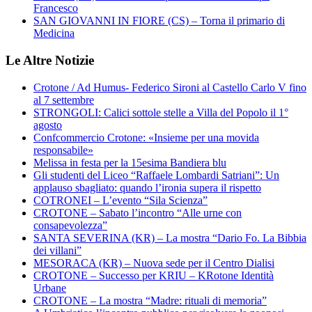
Francesco
SAN GIOVANNI IN FIORE (CS) – Torna il primario di
Medicina
Le Altre Notizie
Crotone / Ad Humus- Federico Sironi al Castello Carlo V fino
al 7 settembre
STRONGOLI: Calici sottole stelle a Villa del Popolo il 1°
agosto
Confcommercio Crotone: «Insieme per una movida
responsabile»
Melissa in festa per la 15esima Bandiera blu
Gli studenti del Liceo “Raffaele Lombardi Satriani”: Un
applauso sbagliato: quando l’ironia supera il rispetto
COTRONEI – L’evento “Sila Scienza”
CROTONE – Sabato l’incontro “Alle urne con
consapevolezza”
SANTA SEVERINA (KR) – La mostra “Dario Fo. La Bibbia
dei villani”
MESORACA (KR) – Nuova sede per il Centro Dialisi
CROTONE – Successo per KRIU – KRotone Identità
Urbane
CROTONE – La mostra “Madre: rituali di memoria”