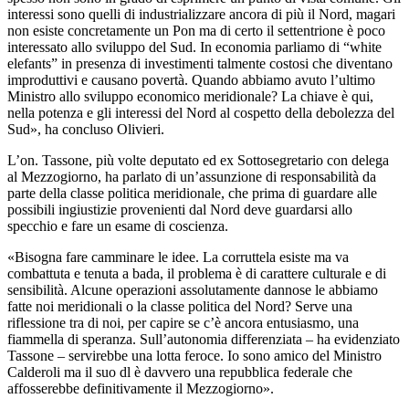
interessi sono quelli di industrializzare ancora di più il Nord, magari
non esiste concretamente un Pon ma di certo il settentrione è poco
interessato allo sviluppo del Sud. In economia parliamo di “white
elefants” in presenza di investimenti talmente costosi che diventano
improduttivi e causano povertà. Quando abbiamo avuto l’ultimo
Ministro allo sviluppo economico meridionale? La chiave è qui,
nella potenza e gli interessi del Nord al cospetto della debolezza del
Sud», ha concluso Olivieri.
L’on. Tassone, più volte deputato ed ex Sottosegretario con delega
al Mezzogiorno, ha parlato di un’assunzione di responsabilità da
parte della classe politica meridionale, che prima di guardare alle
possibili ingiustizie provenienti dal Nord deve guardarsi allo
specchio e fare un esame di coscienza.
«Bisogna fare camminare le idee. La corruttela esiste ma va
combattuta e tenuta a bada, il problema è di carattere culturale e di
sensibilità. Alcune operazioni assolutamente dannose le abbiamo
fatte noi meridionali o la classe politica del Nord? Serve una
riflessione tra di noi, per capire se c’è ancora entusiasmo, una
fiammella di speranza. Sull’autonomia differenziata – ha evidenziato
Tassone – servirebbe una lotta feroce. Io sono amico del Ministro
Calderoli ma il suo dl è davvero una repubblica federale che
affosserebbe definitivamente il Mezzogiorno».