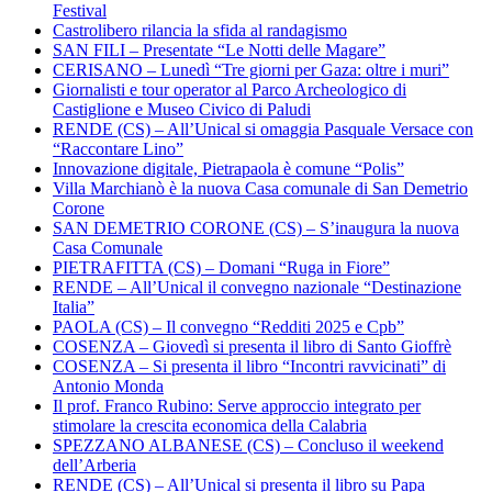
Festival
Castrolibero rilancia la sfida al randagismo
SAN FILI – Presentate “Le Notti delle Magare”
CERISANO – Lunedì “Tre giorni per Gaza: oltre i muri”
Giornalisti e tour operator al Parco Archeologico di
Castiglione e Museo Civico di Paludi
RENDE (CS) – All’Unical si omaggia Pasquale Versace con
“Raccontare Lino”
Innovazione digitale, Pietrapaola è comune “Polis”
Villa Marchianò è la nuova Casa comunale di San Demetrio
Corone
SAN DEMETRIO CORONE (CS) – S’inaugura la nuova
Casa Comunale
PIETRAFITTA (CS) – Domani “Ruga in Fiore”
RENDE – All’Unical il convegno nazionale “Destinazione
Italia”
PAOLA (CS) – Il convegno “Redditi 2025 e Cpb”
COSENZA – Giovedì si presenta il libro di Santo Gioffrè
COSENZA – Si presenta il libro “Incontri ravvicinati” di
Antonio Monda
Il prof. Franco Rubino: Serve approccio integrato per
stimolare la crescita economica della Calabria
SPEZZANO ALBANESE (CS) – Concluso il weekend
dell’Arberia
RENDE (CS) – All’Unical si presenta il libro su Papa