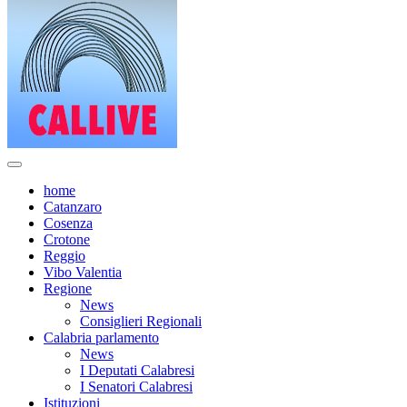
home
Catanzaro
Cosenza
Crotone
Reggio
Vibo Valentia
Regione
News
Consiglieri Regionali
Calabria parlamento
News
I Deputati Calabresi
I Senatori Calabresi
Istituzioni