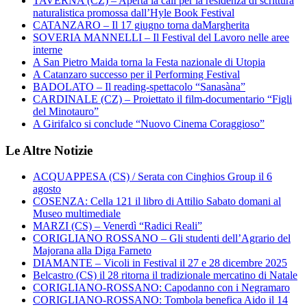
TAVERNA (CZ) – Aperta la call per la residenza di scrittura
naturalistica promossa dall’Hyle Book Festival
CATANZARO – Il 17 giugno torna daMargherita
SOVERIA MANNELLI – Il Festival del Lavoro nelle aree
interne
A San Pietro Maida torna la Festa nazionale di Utopia
A Catanzaro successo per il Performing Festival
BADOLATO – Il reading-spettacolo “Sanasàna”
CARDINALE (CZ) – Proiettato il film-documentario “Figli
del Minotauro”
A Girifalco si conclude “Nuovo Cinema Coraggioso”
Le Altre Notizie
ACQUAPPESA (CS) / Serata con Cinghios Group il 6
agosto
COSENZA: Cella 121 il libro di Attilio Sabato domani al
Museo multimediale
MARZI (CS) – Venerdì “Radici Reali”
CORIGLIANO ROSSANO – Gli studenti dell’Agrario del
Majorana alla Diga Farneto
DIAMANTE – Vicoli in Festival il 27 e 28 dicembre 2025
Belcastro (CS) il 28 ritorna il tradizionale mercatino di Natale
CORIGLIANO-ROSSANO: Capodanno con i Negramaro
CORIGLIANO-ROSSANO: Tombola benefica Aido il 14