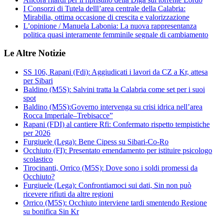
I Consorzi di Tutela delll’area centrale della Calabria:
Mirabilia, ottima occasione di crescita e valorizzazione
L’opinione / Manuela Labonia: La nuova rappresentanza
politica quasi interamente femminile segnale di cambiamento
Le Altre Notizie
SS 106, Rapani (Fdi): Aggiudicati i lavori da CZ a Kr, attesa
per Sibari
Baldino (M5S): Salvini tratta la Calabria come set per i suoi
spot
Baldino (M5S):Governo intervenga su crisi idrica nell’area
Rocca Imperiale–Trebisacce”
Rapani (FDI) al cantiere Rfi: Confermato rispetto tempistiche
per 2026
Furgiuele (Lega): Bene Cipess su Sibari-Co-Ro
Occhiuto (FI): Presentato emendamento per istituire psicologo
scolastico
Tirocinanti, Orrico (M5S): Dove sono i soldi promessi da
Occhiuto?
Furgiuele (Lega): Confrontiamoci sui dati, Sin non può
ricevere rifiuti da altre regioni
Orrico (M5S): Occhiuto interviene tardi smentendo Regione
su bonifica Sin Kr