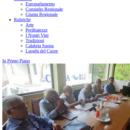
Europarlamento
Consiglio Regionale
Giunta Regionale
Rubriche
Arte
Prelibatezze
I Nostri Vini
Tradizioni
Calabria Suona
Luoghi del Cuore
In Primo Piano