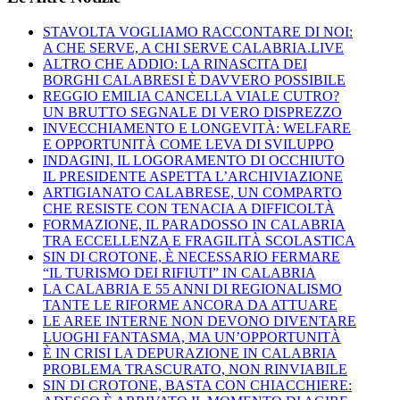
STAVOLTA VOGLIAMO RACCONTARE DI NOI:
A CHE SERVE, A CHI SERVE CALABRIA.LIVE
ALTRO CHE ADDIO: LA RINASCITA DEI
BORGHI CALABRESI È DAVVERO POSSIBILE
REGGIO EMILIA CANCELLA VIALE CUTRO?
UN BRUTTO SEGNALE DI VERO DISPREZZO
INVECCHIAMENTO E LONGEVITÀ: WELFARE
E OPPORTUNITÀ COME LEVA DI SVILUPPO
INDAGINI, IL LOGORAMENTO DI OCCHIUTO
IL PRESIDENTE ASPETTA L’ARCHIVIAZIONE
ARTIGIANATO CALABRESE, UN COMPARTO
CHE RESISTE CON TENACIA A DIFFICOLTÀ
FORMAZIONE, IL PARADOSSO IN CALABRIA
TRA ECCELLENZA E FRAGILITÀ SCOLASTICA
SIN DI CROTONE, È NECESSARIO FERMARE
“IL TURISMO DEI RIFIUTI” IN CALABRIA
LA CALABRIA E 55 ANNI DI REGIONALISMO
TANTE LE RIFORME ANCORA DA ATTUARE
LE AREE INTERNE NON DEVONO DIVENTARE
LUOGHI FANTASMA, MA UN’OPPORTUNITÀ
È IN CRISI LA DEPURAZIONE IN CALABRIA
PROBLEMA TRASCURATO, NON RINVIABILE
SIN DI CROTONE, BASTA CON CHIACCHIERE: