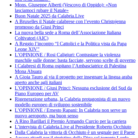
Mons. Giuseppe Alberti (Vescovo di Oppido): «Non
lasciamoci rubare il Natale»
Buon Natale 2025 da Calabria.Live
A Bruxelles il Natale calabrese con l’evento Christojenna
promosso da Giusi Princi
La nuova bella sede a Roma dell’Associazione Italiana
Coltivatori (AIC)
A Reggio l’incontro “I Cattolici e la Politica vista da Papa
Leone XIV”
L’OPINIONE / Rosi Caligiuri: Contrastare la violenza
maschile sulle donne: basta facciate, servono scelte di governo
I Calabresi di Roma ospitano l’Ambasciatrice di Palestina
Mona Abuara
A Gioia Tauro al via il progetto per insegnare la lingua araba
aperto anche agli italiani
L’OPINIONE / Giusi Princi: Nessuna esclusione del Sud da
Piano Europeo per AV
Rigenerazione urbana, la Calabria protagonista di un nuovo
modello europeo di sviluppo sostenibile
L’OPINIONE / Ernesto Rapani: In Calabria non serve un
nuovo aeroporto, ma buon senso
A Rino Barillari il Premio Armando Curcio per la carriera
L’intervista di Calabria.Live al Presidente Roberto Occhiuto
Dalla Calabria la vittoria di Occhiuto è un segnale per il Paese
Ancora ritardi per il ripristino della Diga sul torrente Lordo