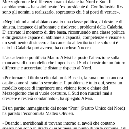
Mezzogiorno e le differenze oramai datate tra Nord e Sud. Il
cambiamento – ha sottolineato l’ex presidente di Confindustria Rc-
sono gli uomini a realizzarlo, soprattutto chi è ai posti di vertice».
«Negli ultimi anni abbiamo avuto una classe politica, di destra e di
sinistra, incapace di affrontare e risolvere i problemi della Calabria.
E’ arrivato il momento di dire basta, ricostruendo una classe politica
e dirigenziale capace di abbinare a capacità, competenze e visione a
un sentimento di sincero attaccamento al territorio che solo chi è
nato in Calabria può avere», ha concluso Nucera.
L’accademico pontificio Mauro Alvisi ha posto l’attenzione sulla
mancanza di un modello che impedisce al Sud di costruire un futuro
differente e accorciare le distante rispetto al Nord.
«Per tornare al titolo scelto dal prof. Busetta, la rana non ha ancora
capito come si tratta lo scorpione. Il problema è tutto qui, senza un
modello capace di imprimere una visione forte e chiara del
Mezzogiorno che si vuole costruire, il Sud non riuscirà mai a
crescere e resterà condannato», ha spiegato Alvisi.
Di un partito immaginario dal nome “Pon” (Partito Unico del Nord)
ha parlato l’economista Matteo Olivieri.
«Quando i meridionali si trovano intorno ai tavoli che contano
spesso non sono in grado di esprimere un punto di vista comune. Gli