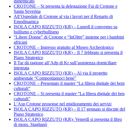
dimenticato
CROTONE – Si presenta la delegazione Fai di Crotone e
Santa Severina
All’Ospedale di Crotone al via i lavori per il Reparto di
Emodinamica
ISOLA CAPO RIZZUTO (KR) – Lunedì il convegno su
bullismo e cyberbullismo
“Libere Donne” di Crotone e “InOltre” insieme per i bambini
africani
CROTONE – Ingresso gratuito al Museo Archeologico
ISOLA CAPO RIZZUTO (KR) – Il 7 febbraio si presenta il
Piano Strategico
Il Tar dà ragione all’Adp di Kr sull’assistenza domiciliare
integrata
ISOLA CAPO RIZZUTO (KR) – Al via il progetto
ambientale “Compostiamoci bene”
CROTONE – Presentato il master “La filiera digitale dei beni
culturali”
CROTONE – Si presenta il master “La filiera digitale dei ben
culturali”
L’Asp Crotone prosegue nel miglioramento dei servizi
ISOLA CAPO RIZZUTO (KR) – Il 17 gennaio si discute del
Piano Strategico
ISOLA CAPO RIZZUTO (KR)- Venerdì si presenta il libro
di mons. Staglianò