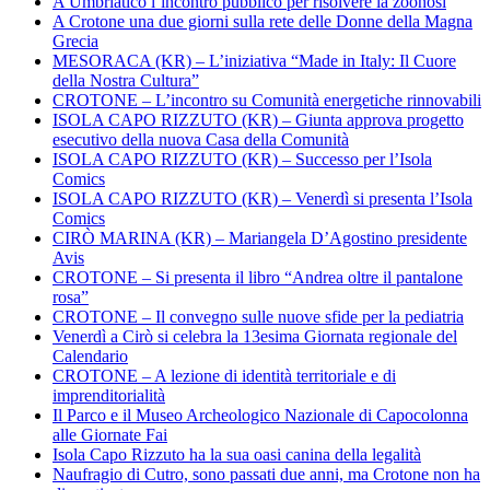
A Umbriatico l’incontro pubblico per risolvere la zoonosi
A Crotone una due giorni sulla rete delle Donne della Magna
Grecia
MESORACA (KR) – L’iniziativa “Made in Italy: Il Cuore
della Nostra Cultura”
CROTONE – L’incontro su Comunità energetiche rinnovabili
ISOLA CAPO RIZZUTO (KR) – Giunta approva progetto
esecutivo della nuova Casa della Comunità
ISOLA CAPO RIZZUTO (KR) – Successo per l’Isola
Comics
ISOLA CAPO RIZZUTO (KR) – Venerdì si presenta l’Isola
Comics
CIRÒ MARINA (KR) – Mariangela D’Agostino presidente
Avis
CROTONE – Si presenta il libro “Andrea oltre il pantalone
rosa”
CROTONE – Il convegno sulle nuove sfide per la pediatria
Venerdì a Cirò si celebra la 13esima Giornata regionale del
Calendario
CROTONE – A lezione di identità territoriale e di
imprenditorialità
Il Parco e il Museo Archeologico Nazionale di Capocolonna
alle Giornate Fai
Isola Capo Rizzuto ha la sua oasi canina della legalità
Naufragio di Cutro, sono passati due anni, ma Crotone non ha