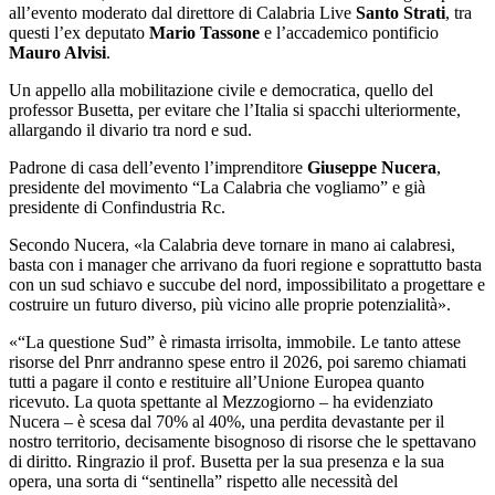
all’evento moderato dal direttore di Calabria Live
Santo Strati
, tra
questi l’ex deputato
Mario Tassone
e l’accademico pontificio
Mauro Alvisi
.
Un appello alla mobilitazione civile e democratica, quello del
professor Busetta, per evitare che l’Italia si spacchi ulteriormente,
allargando il divario tra nord e sud.
Padrone di casa dell’evento l’imprenditore
Giuseppe Nucera
,
presidente del movimento “La Calabria che vogliamo” e già
presidente di Confindustria Rc.
Secondo Nucera, «la Calabria deve tornare in mano ai calabresi,
basta con i manager che arrivano da fuori regione e soprattutto basta
con un sud schiavo e succube del nord, impossibilitato a progettare e
costruire un futuro diverso, più vicino alle proprie potenzialità».
«“La questione Sud” è rimasta irrisolta, immobile. Le tanto attese
risorse del Pnrr andranno spese entro il 2026, poi saremo chiamati
tutti a pagare il conto e restituire all’Unione Europea quanto
ricevuto. La quota spettante al Mezzogiorno – ha evidenziato
Nucera – è scesa dal 70% al 40%, una perdita devastante per il
nostro territorio, decisamente bisognoso di risorse che le spettavano
di diritto. Ringrazio il prof. Busetta per la sua presenza e la sua
opera, una sorta di “sentinella” rispetto alle necessità del