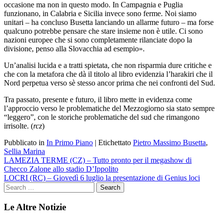
occasione ma non in questo modo. In Campagnia e Puglia
funzionano, in Calabria e Sicilia invece sono ferme. Noi siamo
unitari – ha concluso Busetta lanciando un allarme futuro – ma forse
qualcuno potrebbe pensare che stare insieme non è utile. Ci sono
nazioni europee che si sono completamente rilanciate dopo la
divisione, penso alla Slovacchia ad esempio».
Un’analisi lucida e a tratti spietata, che non risparmia dure critiche e
che con la metafora che dà il titolo al libro evidenzia l’harakiri che il
Nord perpetua verso sè stesso ancor prima che nei confronti del Sud.
Tra passato, presente e futuro, il libro mette in evidenza come
l’approccio verso le problematiche del Mezzogiorno sia stato sempre
“leggero”, con le storiche problematiche del sud che rimangono
irrisolte. (
rcz
)
Pubblicato in
In Primo Piano
|
Etichettato
Pietro Massimo Busetta
,
Sellia Marina
Navigazione
LAMEZIA TERME (CZ) – Tutto pronto per il megashow di
Checco Zalone allo stadio D’Ippolito
articoli
LOCRI (RC) – Giovedì 6 luglio la presentazione di Genius loci
Le Altre Notizie