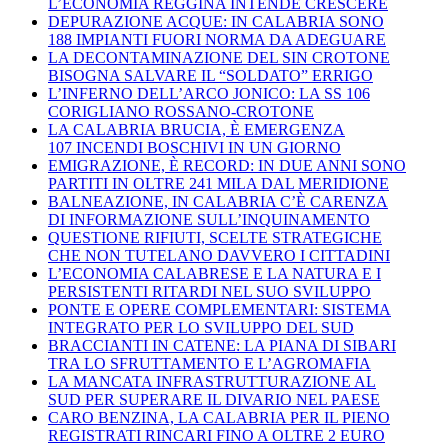
L’ECONOMIA REGGINA INTENDE CRESCERE
DEPURAZIONE ACQUE: IN CALABRIA SONO
188 IMPIANTI FUORI NORMA DA ADEGUARE
LA DECONTAMINAZIONE DEL SIN CROTONE
BISOGNA SALVARE IL “SOLDATO” ERRIGO
L’INFERNO DELL’ARCO JONICO: LA SS 106
CORIGLIANO ROSSANO-CROTONE
LA CALABRIA BRUCIA, È EMERGENZA
107 INCENDI BOSCHIVI IN UN GIORNO
EMIGRAZIONE, È RECORD: IN DUE ANNI SONO
PARTITI IN OLTRE 241 MILA DAL MERIDIONE
BALNEAZIONE, IN CALABRIA C’È CARENZA
DI INFORMAZIONE SULL’INQUINAMENTO
QUESTIONE RIFIUTI, SCELTE STRATEGICHE
CHE NON TUTELANO DAVVERO I CITTADINI
L’ECONOMIA CALABRESE E LA NATURA E I
PERSISTENTI RITARDI NEL SUO SVILUPPO
PONTE E OPERE COMPLEMENTARI: SISTEMA
INTEGRATO PER LO SVILUPPO DEL SUD
BRACCIANTI IN CATENE: LA PIANA DI SIBARI
TRA LO SFRUTTAMENTO E L’AGROMAFIA
LA MANCATA INFRASTRUTTURAZIONE AL
SUD PER SUPERARE IL DIVARIO NEL PAESE
CARO BENZINA, LA CALABRIA PER IL PIENO
REGISTRATI RINCARI FINO A OLTRE 2 EURO