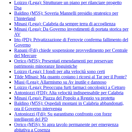
Loizzo (Lega): Strutturare un piano per rilanciare progetto
Dsa
Baldino (M5S): Soveria Mannelli presidio strategico per
l’hinterland
Minasi (Lega): Calabria da sempre terra di accoglienza
Minasi (Lega): Da Governo investimenti di portata storica per
AV
Irto (PD): Privatizzazione di Ferrovie conferma fallimento del
Governo
Rapani (Fdi) chiede sospensione provvedimento per Centrale
del Mercure
Orrico (M5S): Presentati emendamenti per preservare
patrimonio minoranze linguistiche
Loizzo (Lega): I fondi per alta velocità sono certi
Tilde MInasi: Ma quanto costano i ricorsi al Tar per il Ponte?
Miasi (Lega): Allarmismo su Av inutile e dannoso
Loizzo (Lega): Preoccupa furti farmaci oncologici a Cetraro
Antoniozzi (FDI): Alta velocità indispensabile per Calabria
Minasi (Lega): Piazza del Popolo a Reggio va protetta
Baldino (M5S): Ospedali montani in Calabria abbandonati,
ora il Governo intervenga
Antoniozzi (Fdi): Su garantismo confronto con forze
intelligenti del PD
Orrico (M5S): Si apra tavolo permanente per emergenza
abitativa a Cosenza