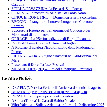
CINQUEFRONDI– Cartoon Show Party: l’unica tappa in
Calabria
SCILLA-FAVAZZINA: la Festa di San Rocco
CAMINI – La mostra “Non dista” di Fabio Adani
CINQUEFRONDI (RC) – Domenica la sagra contadina
REGGIO – Inaugurato il nuovo Lungomare Cicerone di
Lazzaro
Successo a Reggio per l’anteprima del Concorso dei
Madonnari di Taurianova.
GERACE – La 25esima edizione di Borgo Incantato
DeaFest / Luisa Corna a Calanna 24 luglio
A Rosarno si celebra l’incoronazione della Madonna di
Patmos
SIDERNO – Dal 25 luglio “Immersi nel Blu-Festival del
Mare”
Presentato il Roccella Jazz Festival
MOSORROFA (RC) – Giovedì s’inaugura il murales
Le Altre Notizie
DRAPIA (VV) / La Festa dell’Amicizia domenica 9 agosto
BRIATICO (VV): Salsicciata in piazza il 4 agosto
RICADI: il 26 il presepe vivente ricadese
A Caria (Tropea) la Casa di Babbo Natale
Vibo Valentia – Sulle vie dei mastri birrai il 12 dicembre 2025