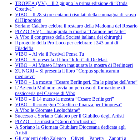
TROPEA (VV) – Il 2 giugno la prima edizione di “Onda
Creativa”
VIBO – Il 28 si presentano i risultati della campagna di scavo
di Hipponion
Soriano Calabro celebra il restauro della Madonna del Rosario
PIZZO (VV) – Inaugurata la mostra “L’amore nell’arte”
A Vibo il congresso della Società italiana dei chirurghi
Il progetto della Pro Loco per celebrare i 243 anni di
Filadelfia
VIBO – Al via il Festival Pensa Tu
VIBO – Si presenta il libro “Inferi” di De Masi
VIBO – Al Museo Lìmen inaugurata la mostra di Berlingeri
ZUNGRI – Si presenta il libro “Corpus speluncarum
medioevi”
VIBO – La mostra “Cesare Berlingeri. Tra le pieghe dell’arte”
L’Azienda Mulinum avvia un percorso di formazione di
pasticceria nel Carcere di Vibo
VIBO – Il 14 marzo la mostra “Cesare Berlingeri”
VIBO – Il convegno “Credito e finanza per l’impresa”
A Vibo le Giornate Leoluchiane”
Successo a Soriano Calabro per il Giubileo degli Artisti
PIZZO – La mostra “Cuori d’inchiostro”
A Soriano la Giornata Giubilare Diocesana dedicata agli
Artisti
Gli studenti dello Zaleuco – Oliveti – Panetta – Zanotti a