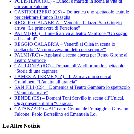
POLISTENA (RC) – Lunedì e martedì in scena la vita di
Giovanni Falcone
CASTROLIBERO (CS) – Domenica uno spettacolo teatrale
per celebrare Franco Basaglia
REGGIO CALABRIA – Venerdì a Palazzo San Giorgio
arriva “La primavera di Persefone”
PALMI (RC) – Lunedì arriva al teatro Manfroce “Un sogno
ad Istanbul”
REGGIO CALABRIA – Venerdì al Cilea in scena lo
spettacolo “Ma non avevamo detto per sempre?”
PALMI (RC) – Applausi a scena aperta per Remo Girone al
Teatro Manfroce
CAULONIA (RC) – Domani all’Auditorium lo spettacolo
“Storia di una capinera”
LAMEZIA TERME (CZ) – Il 22 marzo in scena al
Grandinetti “L’anatra all’arancia”
SAN FILI (CS) – Domenica al Teatro Gambaro lo spettacolo
“Venuti dal mare”
RENDE (CS) – Domani Toni Servillo in scena all’Unical.
Oggi presenta il film “Caracas”
CATANZARO – Al Teatro Comunale l’omaggio a Giovanni
Falcone, Paolo Borsellino ed Emanuela Loi
Le Altre Notizie