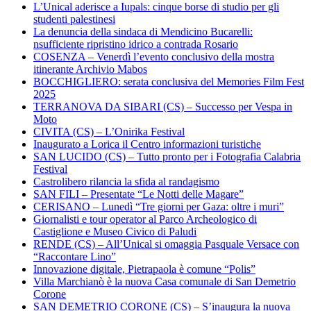
L’Unical aderisce a Iupals: cinque borse di studio per gli
studenti palestinesi
La denuncia della sindaca di Mendicino Bucarelli:
nsufficiente ripristino idrico a contrada Rosario
COSENZA – Venerdì l’evento conclusivo della mostra
itinerante Archivio Mabos
BOCCHIGLIERO: serata conclusiva del Memories Film Fest
2025
TERRANOVA DA SIBARI (CS) – Successo per Vespa in
Moto
CIVITA (CS) – L’Onirika Festival
Inaugurato a Lorica il Centro informazioni turistiche
SAN LUCIDO (CS) – Tutto pronto per i Fotografia Calabria
Festival
Castrolibero rilancia la sfida al randagismo
SAN FILI – Presentate “Le Notti delle Magare”
CERISANO – Lunedì “Tre giorni per Gaza: oltre i muri”
Giornalisti e tour operator al Parco Archeologico di
Castiglione e Museo Civico di Paludi
RENDE (CS) – All’Unical si omaggia Pasquale Versace con
“Raccontare Lino”
Innovazione digitale, Pietrapaola è comune “Polis”
Villa Marchianò è la nuova Casa comunale di San Demetrio
Corone
SAN DEMETRIO CORONE (CS) – S’inaugura la nuova