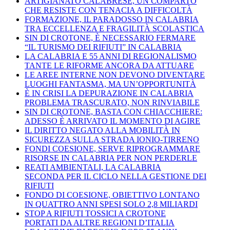
ARTIGIANATO CALABRESE, UN COMPARTO
CHE RESISTE CON TENACIA A DIFFICOLTÀ
FORMAZIONE, IL PARADOSSO IN CALABRIA
TRA ECCELLENZA E FRAGILITÀ SCOLASTICA
SIN DI CROTONE, È NECESSARIO FERMARE
“IL TURISMO DEI RIFIUTI” IN CALABRIA
LA CALABRIA E 55 ANNI DI REGIONALISMO
TANTE LE RIFORME ANCORA DA ATTUARE
LE AREE INTERNE NON DEVONO DIVENTARE
LUOGHI FANTASMA, MA UN’OPPORTUNITÀ
È IN CRISI LA DEPURAZIONE IN CALABRIA
PROBLEMA TRASCURATO, NON RINVIABILE
SIN DI CROTONE, BASTA CON CHIACCHIERE:
ADESSO È ARRIVATO IL MOMENTO DI AGIRE
IL DIRITTO NEGATO ALLA MOBILITÀ IN
SICUREZZA SULLA STRADA IONIO-TIRRENO
FONDI COESIONE, SERVE RIPROGRAMMARE
RISORSE IN CALABRIA PER NON PERDERLE
REATI AMBIENTALI, LA CALABRIA
SECONDA PER IL CICLO NELLA GESTIONE DEI
RIFIUTI
FONDO DI COESIONE, OBIETTIVO LONTANO
IN QUATTRO ANNI SPESI SOLO 2,8 MILIARDI
STOP A RIFIUTI TOSSICI A CROTONE
PORTATI DA ALTRE REGIONI D’ITALIA