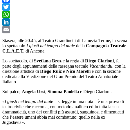
Facebook
Twitter
WhatsApp
LinkedIn
Email
Stasera, alle 20.45, al Teatro Grandinetti di Lamezia Terme, in scena
lo spettacolo
I giusti nel tempo del male
della
Compagnia Teatrale
C.L.A.E.T.
di Ancona.
Lo spettacolo, di
Svetlana Broz
e la regia di
Diego Ciarloni
, fa
parte degli appuntamenti della rassegna teatrale
Vacantiandu
, con la
direzione artistica di
Diego Ruiz
e
Nico Morelli
e con la sezione
dedicata alla V edizione del Gran Premio del Teatro Amatoriale
Italiano.
Sul palco,
Angela Ursi
,
Simona Paolella
e Diego Ciarloni.
«
I giusti nel tempo del male
– si legge in una nota – è una prova di
teatro civile che racconta, con metodo analitico ed in tutta la sua
drammaticità, uno dei conflitti più assurdi, sanguinosi e dimenticati
che l’essere umani abbia mai combattuto: quello nella ex
Jugoslavia».