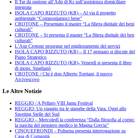
Il Tar dà ragione all’Adp di Kr sull’assistenza domiciliare
integrata
ISOLA CAPO RIZZUTO (KR) – Al via il progetto
ambientale “Compostiamoci bene”
CROTONE – Presentato il master “La filiera digitale dei beni
culturali”
CROTONE – Si presenta il master “La filiera digitale dei ben
culturali”
L’Asp Crotone prosegue nel miglioramento dei servizi
ISOLA CAPO RIZZUTO (KR) – Il 17 gennaio si discute del
Piano Strategico
ISOLA CAPO RIZZUTO (KR)- Venerdì si presenta il libro
di mons. Staglianò
CROTONE / Chi è don Alberto Torriani, il nuovo
Arcivescovo
Le Altre Notizie
REGGIO / A Pellaro VIII Jamu Festival
REGGIO: Un viaggio tra le stanghe della Vara. Oggi allo
Sporting Stelle del Sud
REGGIO – Mercoledì la conferenza “Dalla filosofia al corpo:
la nascita del pensiero medico in Magna Grecia”
CINQUEFRONDI – Polisena presenta interrogazione su
Casa di Comunità