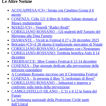
Le Altre Notizie
ACQUAPPESA (CS) / Serata con Cinghios Group il 6
agosto
COSENZA: Cella 121 il libro di Attilio Sabato domani al
Museo multimediale
MARZI (CS) – Venerdì “Radici Reali”
CORIGLIANO ROSSANO – Gli studenti dell’Agrario del
Majorana alla Diga Farneto
DIAMANTE – Vicoli in Festival il 27 e 28 dicembre 2025
Belcastro (CS) il 28 ritorna il tradizionale mercatino di Natale
CORIGLIANO-ROSSANO: Capodanno con i Negramaro
CORIGLIANO-ROSSANO: Tombola benefica Aido il 14
dicembre
TREBISACCE: 3Bee Comics Festival il 12-14 dicembre
COSENZA – Due giornate dedicate alla prevenzione delle
infezioni ospedaliere
A Corigliano Rossano successo per il Clementina Festival
COSENZA – Si presenta il libro “L’orologiaio di Brest”
CORIGLIANO ROSSANO – Istituzioni e imprese a
confronto sulla tutela della prevenzione
CAMIGLIATELLO SILANO – L’11 e il 12 la Sagra del
Fungo
La Settimana nazionale della Protezione Civile parte
dall’Unical