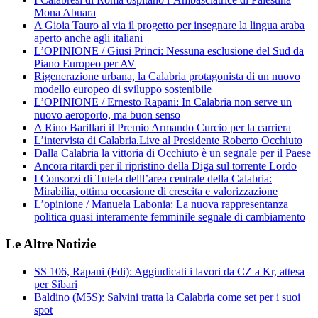
Mona Abuara
A Gioia Tauro al via il progetto per insegnare la lingua araba
aperto anche agli italiani
L’OPINIONE / Giusi Princi: Nessuna esclusione del Sud da
Piano Europeo per AV
Rigenerazione urbana, la Calabria protagonista di un nuovo
modello europeo di sviluppo sostenibile
L’OPINIONE / Ernesto Rapani: In Calabria non serve un
nuovo aeroporto, ma buon senso
A Rino Barillari il Premio Armando Curcio per la carriera
L’intervista di Calabria.Live al Presidente Roberto Occhiuto
Dalla Calabria la vittoria di Occhiuto è un segnale per il Paese
Ancora ritardi per il ripristino della Diga sul torrente Lordo
I Consorzi di Tutela delll’area centrale della Calabria:
Mirabilia, ottima occasione di crescita e valorizzazione
L’opinione / Manuela Labonia: La nuova rappresentanza
politica quasi interamente femminile segnale di cambiamento
Le Altre Notizie
SS 106, Rapani (Fdi): Aggiudicati i lavori da CZ a Kr, attesa
per Sibari
Baldino (M5S): Salvini tratta la Calabria come set per i suoi
spot