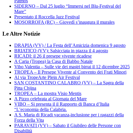
Patmos
SIDERNO – Dal 25 luglio “Immersi nel Blu-Festival del
Mare”
Presentato il Roccella Jazz Festival
MOSORROFA (RC) – Giovedì s’inaugura il murales
Le Altre Notizie
DRAPIA (VV) / La Festa dell’Amicizia domenica 9 agosto
BRIATICO (VV): Salsicciata in piazza il 4 agosto
RICADI: il 26 il presepe vivente ricadese
A Caria (Tropea) la Casa di Babbo Natale
Vibo Valentia – Sulle vie dei mastri birrai il 12 dicembre 2025
TROPEA – Il Presepe Vivente al Convento dei Frati Minori
Al via TropeArte Plein Air Festival
SAN COSTANTINO CALABRO (VV) – La Sagra della
Pitta Chjina
TROPEA – La mostra Visio Mentis
A Pizzo celebrata al Giornata del Mare
VIBO – Si presenta il il Rapporto di Banca d’Italia
“L’economia della Calabria.
A S. Maria di Ricadi vacanza-inclusione per i ragazzi della
Forza della Vita
PARAVATI (VV) – Sabato il Giubileo delle Persone con
Disabilità