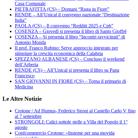
Casa Comunale
PIETRAFITTA (CS) – Domani “Ruga in Fiore”
RENDE – All’Unical il convegno nazionale “Destinazione
Italia”
PAOLA (CS) – Il convegno “Redditi 2025 e Cpb”
COSENZA – Giovedì si presenta il libro di Santo Gioffrè
COSENZA – Si presenta il libro “Incontri ravvicinati” di
Antonio Monda
Il prof. Franco Rubino: Serve approccio integrato per
stimolare la crescita economica della Calabria
SPEZZANO ALBANESE (CS) – Concluso il weekend
dell’Arberia
RENDE (CS) – All’Unical si presenta il libro su Papa
Francesco
SAN GIOVANNI IN FIORE (CS) – Torna il primario di
Medicina
Le Altre Notizie
Crotone / Ad Humus- Federico Sironi al Castello Carlo V fino
al 7 settembre
STRONGOLI: Calici sottole stelle a Villa del Popolo il 1°
agosto
Confcommercio Crotone: «Insieme per una movida