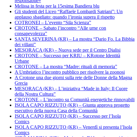
responsabile»
Melissa in festa per la 15esima Bandiera blu
Gli studenti del Liceo “Raffaele Lombardi Satriani”: Un
applauso sbagliato: quando l’ironia supera il rispetto
COTRONEI – L’evento “Sila Scienza”
CROTONE – Sabato l’incontro “Alle urne con
consapevolezza”
SANTA SEVERINA (KR) – La mostra “Dario Fo. La Bibbia
dei villani”
MESORACA (KR) – Nuova sede per il Centro Dialisi
CROTONE – Successo per KRIU – KRotone Identità
Urbane
CROTONE – La mostra “Madre: rituali di memoria”
A Umbriatico l’incontro pubblico per risolvere la zoonosi
A Crotone una due giorni sulla rete delle Donne della Magna
Grecia
MESORACA (KR) – L’iniziativa “Made in Italy: Il Cuore
della Nostra Cultura”
CROTONE – L’incontro su Comunità energetiche rinnovabili
ISOLA CAPO RIZZUTO (KR) – Giunta approva progetto
esecutivo della nuova Casa della Comunità
ISOLA CAPO RIZZUTO (KR) – Successo per l’Isola
Comics
ISOLA CAPO RIZZUTO (KR) – Venerdì si presenta l’Isola
Comics