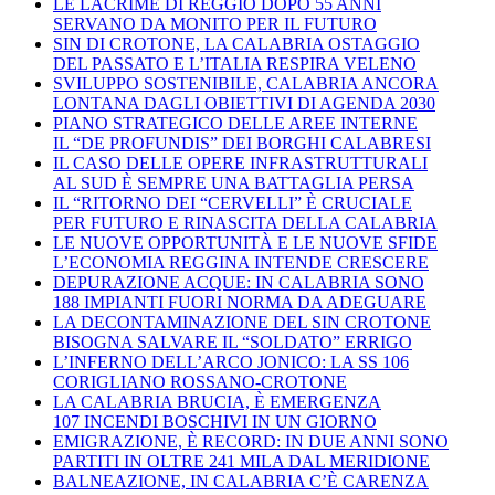
LE LACRIME DI REGGIO DOPO 55 ANNI
SERVANO DA MONITO PER IL FUTURO
SIN DI CROTONE, LA CALABRIA OSTAGGIO
DEL PASSATO E L’ITALIA RESPIRA VELENO
SVILUPPO SOSTENIBILE, CALABRIA ANCORA
LONTANA DAGLI OBIETTIVI DI AGENDA 2030
PIANO STRATEGICO DELLE AREE INTERNE
IL “DE PROFUNDIS” DEI BORGHI CALABRESI
IL CASO DELLE OPERE INFRASTRUTTURALI
AL SUD È SEMPRE UNA BATTAGLIA PERSA
IL “RITORNO DEI “CERVELLI” È CRUCIALE
PER FUTURO E RINASCITA DELLA CALABRIA
LE NUOVE OPPORTUNITÀ E LE NUOVE SFIDE
L’ECONOMIA REGGINA INTENDE CRESCERE
DEPURAZIONE ACQUE: IN CALABRIA SONO
188 IMPIANTI FUORI NORMA DA ADEGUARE
LA DECONTAMINAZIONE DEL SIN CROTONE
BISOGNA SALVARE IL “SOLDATO” ERRIGO
L’INFERNO DELL’ARCO JONICO: LA SS 106
CORIGLIANO ROSSANO-CROTONE
LA CALABRIA BRUCIA, È EMERGENZA
107 INCENDI BOSCHIVI IN UN GIORNO
EMIGRAZIONE, È RECORD: IN DUE ANNI SONO
PARTITI IN OLTRE 241 MILA DAL MERIDIONE
BALNEAZIONE, IN CALABRIA C’È CARENZA