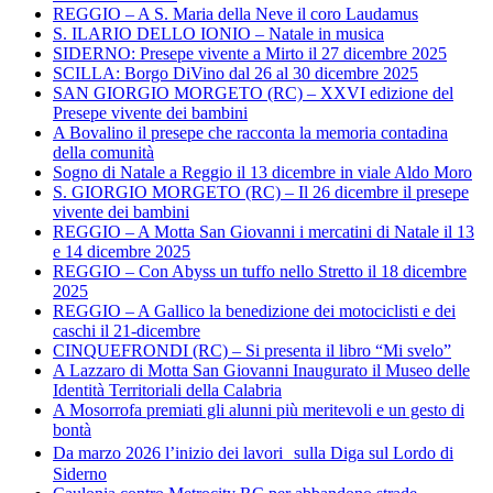
REGGIO – A S. Maria della Neve il coro Laudamus
S. ILARIO DELLO IONIO – Natale in musica
SIDERNO: Presepe vivente a Mirto il 27 dicembre 2025
SCILLA: Borgo DiVino dal 26 al 30 dicembre 2025
SAN GIORGIO MORGETO (RC) – XXVI edizione del
Presepe vivente dei bambini
A Bovalino il presepe che racconta la memoria contadina
della comunità
Sogno di Natale a Reggio il 13 dicembre in viale Aldo Moro
S. GIORGIO MORGETO (RC) – Il 26 dicembre il presepe
vivente dei bambini
REGGIO – A Motta San Giovanni i mercatini di Natale il 13
e 14 dicembre 2025
REGGIO – Con Abyss un tuffo nello Stretto il 18 dicembre
2025
REGGIO – A Gallico la benedizione dei motociclisti e dei
caschi il 21-dicembre
CINQUEFRONDI (RC) – Si presenta il libro “Mi svelo”
A Lazzaro di Motta San Giovanni Inaugurato il Museo delle
Identità Territoriali della Calabria
A Mosorrofa premiati gli alunni più meritevoli e un gesto di
bontà
Da marzo 2026 l’inizio dei lavori sulla Diga sul Lordo di
Siderno