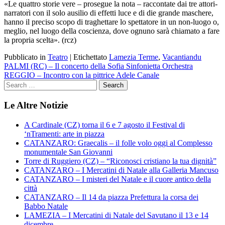
«Le quattro storie vere – prosegue la nota – raccontate dai tre attori-
narratori con il solo ausilio di effetti luce e di die grande maschere,
hanno il preciso scopo di traghettare lo spettatore in un non-luogo o,
meglio, nel luogo della coscienza, dove ognuno sarà chiamato a fare
la propria scelta». (rcz)
Pubblicato in
Teatro
|
Etichettato
Lamezia Terme
,
Vacantiandu
Navigazione
PALMI (RC) – Il concerto della Sofia Sinfonietta Orchestra
REGGIO – Incontro con la pittrice Adele Canale
articoli
Le Altre Notizie
A Cardinale (CZ) torna il 6 e 7 agosto il Festival di
‘nTramenti: arte in piazza
CATANZARO: Graecalis – il folle volo oggi al Complesso
monumentale San Giovanni
Torre di Ruggiero (CZ) – “Riconosci cristiano la tua dignità”
CATANZARO – I Mercatini di Natale alla Galleria Mancuso
CATANZARO – I misteri del Natale e il cuore antico della
città
CATANZARO – Il 14 da piazza Prefettura la corsa dei
Babbo Natale
LAMEZIA – I Mercatini di Natale del Savutano il 13 e 14
dicembre