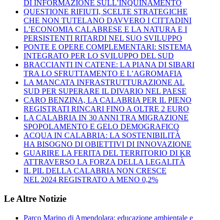
DI INFORMAZIONE SULL’INQUINAMENTO
QUESTIONE RIFIUTI, SCELTE STRATEGICHE
CHE NON TUTELANO DAVVERO I CITTADINI
L’ECONOMIA CALABRESE E LA NATURA E I
PERSISTENTI RITARDI NEL SUO SVILUPPO
PONTE E OPERE COMPLEMENTARI: SISTEMA
INTEGRATO PER LO SVILUPPO DEL SUD
BRACCIANTI IN CATENE: LA PIANA DI SIBARI
TRA LO SFRUTTAMENTO E L’AGROMAFIA
LA MANCATA INFRASTRUTTURAZIONE AL
SUD PER SUPERARE IL DIVARIO NEL PAESE
CARO BENZINA, LA CALABRIA PER IL PIENO
REGISTRATI RINCARI FINO A OLTRE 2 EURO
LA CALABRIA IN 30 ANNI TRA MIGRAZIONE
SPOPOLAMENTO E GELO DEMOGRAFICO
ACQUA IN CALABRIA: LA SOSTENIBILITÀ
HA BISOGNO DI OBIETTIVI DI INNOVAZIONE
GUARIRE LA FERITA DEL TERRITORIO DI KR
ATTRAVERSO LA FORZA DELLA LEGALITÀ
IL PIL DELLA CALABRIA NON CRESCE
NEL 2024 REGISTRATO A MENO 0,2%
Le Altre Notizie
Parco Marino di Amendolara: educazione ambientale e