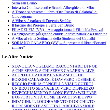
Serra san Bruno
Intesa tra Confesercenti e Scuola Alberghiera di Vibo
A Tropea si presenta il libro “Oro Rosso di Calabria” di
Cinquegrana
A Vibo si è parlato di Eugenio Scalfari
Il fascino del Presepe a Serra San Bruno
FILADELFIA (VV) – A maggio torna il Filadelfia Festival
La “Pignolata” più grande chiude le feste natalizie a Filadelfia
A Vibo al via la Settimana dello Studente del Capialbi
SORIANO CALABRO (VV) – Si presenta il libro “Portami
al mare”
Le Altre Notizie
STAVOLTA VOGLIAMO RACCONTARE DI NOI:
A CHE SERVE, A CHI SERVE CALABRIA.LIVE
ALTRO CHE ADDIO: LA RINASCITA DEI
BORGHI CALABRESI È DAVVERO POSSIBILE
REGGIO EMILIA CANCELLA VIALE CUTRO?
UN BRUTTO SEGNALE DI VERO DISPREZZO
INVECCHIAMENTO E LONGEVITÀ: WELFARE
E OPPORTUNITÀ COME LEVA DI SVILUPPO
INDAGINI, IL LOGORAMENTO DI OCCHIUTO
IL PRESIDENTE ASPETTA L’ARCHIVIAZIONE