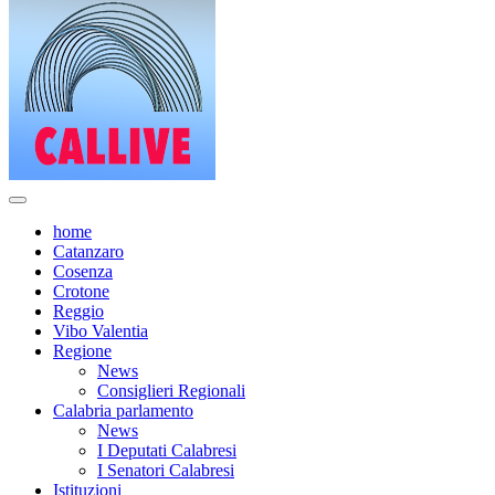
home
Catanzaro
Cosenza
Crotone
Reggio
Vibo Valentia
Regione
News
Consiglieri Regionali
Calabria parlamento
News
I Deputati Calabresi
I Senatori Calabresi
Istituzioni