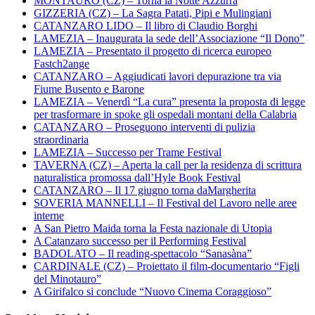
MONTAURO (CZ) – Torna la Notte Azzurra
GIZZERIA (CZ) – La Sagra Patati, Pipi e Mulingiani
CATANZARO LIDO – Il libro di Claudio Borghi
LAMEZIA – Inaugurata la sede dell’Associazione “Il Dono”
LAMEZIA – Presentato il progetto di ricerca europeo
Fastch2ange
CATANZARO – Aggiudicati lavori depurazione tra via
Fiume Busento e Barone
LAMEZIA – Venerdì “La cura” presenta la proposta di legge
per trasformare in spoke gli ospedali montani della Calabria
CATANZARO – Proseguono interventi di pulizia
straordinaria
LAMEZIA – Successo per Trame Festival
TAVERNA (CZ) – Aperta la call per la residenza di scrittura
naturalistica promossa dall’Hyle Book Festival
CATANZARO – Il 17 giugno torna daMargherita
SOVERIA MANNELLI – Il Festival del Lavoro nelle aree
interne
A San Pietro Maida torna la Festa nazionale di Utopia
A Catanzaro successo per il Performing Festival
BADOLATO – Il reading-spettacolo “Sanasàna”
CARDINALE (CZ) – Proiettato il film-documentario “Figli
del Minotauro”
A Girifalco si conclude “Nuovo Cinema Coraggioso”