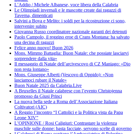
L’Addio / Michele Albanese, voce libera della Calabria
Le Olimpiadi invernali e le mascotte create dai ragazzi di
Taverna, dimenticati
Salvini a Bova e Melito: i soldi per la ricostruzione ci sono,
intervenire subito
Giovanna Russo coordinatore nazionale garanti dei detenuti
Paolo Campolo, il reggino eroe di Crans Montana: ha salvato
una decina di ragazzi
Felice anno nuovo! Buon 2026
Mons. Mimmo Battaglia: Buon Natale: che possiate lasciarvi
sorprendere dalla vita»
Il messaggio di Natale dell’arcivescovo di CZ Maniago: «Dio
non resta lontano»
Mons. Giuseppe Alberti (Vescovo di Oppido): «Non
lasciamoci rubare il Natale»
Buon Natale 2025 da Calabria.Live
A Bruxelles il Natale calabrese con l’evento Christojenna
promosso da Giusi Princi
La nuova bella sede a Roma dell’Associazione Italiana
Coltivatori (AIC)
A Reggio l’incontro “I Cattolici e la Politica vista da Papa
Leone XIV”
L’OPINIONE / Rosi Caligiuri: Contrastare la violenza
maschile sulle donne: basta facciate, servono scelte di governo
I Calabresi di Roma ospitano l’Ambasciatrice di Palestina