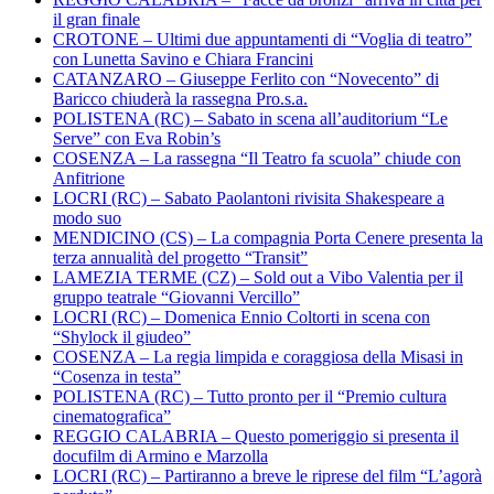
il gran finale
CROTONE – Ultimi due appuntamenti di “Voglia di teatro”
con Lunetta Savino e Chiara Francini
CATANZARO – Giuseppe Ferlito con “Novecento” di
Baricco chiuderà la rassegna Pro.s.a.
POLISTENA (RC) – Sabato in scena all’auditorium “Le
Serve” con Eva Robin’s
COSENZA – La rassegna “Il Teatro fa scuola” chiude con
Anfitrione
LOCRI (RC) – Sabato Paolantoni rivisita Shakespeare a
modo suo
MENDICINO (CS) – La compagnia Porta Cenere presenta la
terza annualità del progetto “Transit”
LAMEZIA TERME (CZ) – Sold out a Vibo Valentia per il
gruppo teatrale “Giovanni Vercillo”
LOCRI (RC) – Domenica Ennio Coltorti in scena con
“Shylock il giudeo”
COSENZA – La regia limpida e coraggiosa della Misasi in
“Cosenza in testa”
POLISTENA (RC) – Tutto pronto per il “Premio cultura
cinematografica”
REGGIO CALABRIA – Questo pomeriggio si presenta il
docufilm di Armino e Marzolla
LOCRI (RC) – Partiranno a breve le riprese del film “L’agorà