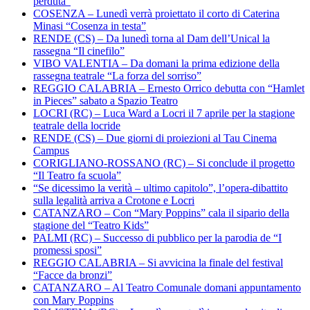
perduta”
COSENZA – Lunedì verrà proiettato il corto di Caterina
Minasi “Cosenza in testa”
RENDE (CS) – Da lunedì torna al Dam dell’Unical la
rassegna “Il cinefilo”
VIBO VALENTIA – Da domani la prima edizione della
rassegna teatrale “La forza del sorriso”
REGGIO CALABRIA – Ernesto Orrico debutta con “Hamlet
in Pieces” sabato a Spazio Teatro
LOCRI (RC) – Luca Ward a Locri il 7 aprile per la stagione
teatrale della locride
RENDE (CS) – Due giorni di proiezioni al Tau Cinema
Campus
CORIGLIANO-ROSSANO (RC) – Si conclude il progetto
“Il Teatro fa scuola”
“Se dicessimo la verità – ultimo capitolo”, l’opera-dibattito
sulla legalità arriva a Crotone e Locri
CATANZARO – Con “Mary Poppins” cala il sipario della
stagione del “Teatro Kids”
PALMI (RC) – Successo di pubblico per la parodia de “I
promessi sposi”
REGGIO CALABRIA – Si avvicina la finale del festival
“Facce da bronzi”
CATANZARO – Al Teatro Comunale domani appuntamento
con Mary Poppins