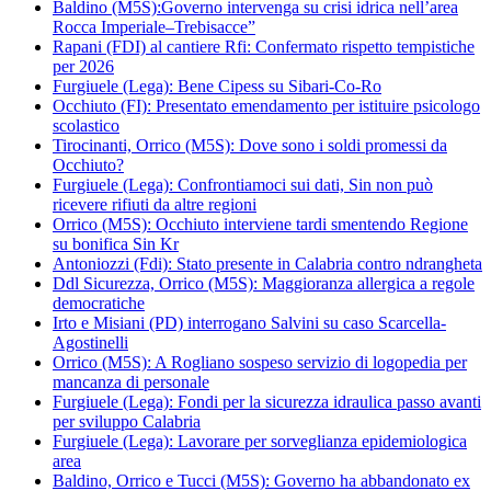
Baldino (M5S):Governo intervenga su crisi idrica nell’area
Rocca Imperiale–Trebisacce”
Rapani (FDI) al cantiere Rfi: Confermato rispetto tempistiche
per 2026
Furgiuele (Lega): Bene Cipess su Sibari-Co-Ro
Occhiuto (FI): Presentato emendamento per istituire psicologo
scolastico
Tirocinanti, Orrico (M5S): Dove sono i soldi promessi da
Occhiuto?
Furgiuele (Lega): Confrontiamoci sui dati, Sin non può
ricevere rifiuti da altre regioni
Orrico (M5S): Occhiuto interviene tardi smentendo Regione
su bonifica Sin Kr
Antoniozzi (Fdi): Stato presente in Calabria contro ndrangheta
Ddl Sicurezza, Orrico (M5S): Maggioranza allergica a regole
democratiche
Irto e Misiani (PD) interrogano Salvini su caso Scarcella-
Agostinelli
Orrico (M5S): A Rogliano sospeso servizio di logopedia per
mancanza di personale
Furgiuele (Lega): Fondi per la sicurezza idraulica passo avanti
per sviluppo Calabria
Furgiuele (Lega): Lavorare per sorveglianza epidemiologica
area
Baldino, Orrico e Tucci (M5S): Governo ha abbandonato ex