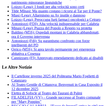
patrimonio minoranze linguistiche
Loizzo (Lega): I fondi per alta velocità sono certi
Tilde MInasi: Ma quanto costano i ricorsi al Tar per il Ponte?
Miasi (Lega): Allarmismo su Av inutile e dannoso
Loizzo (Lega): Preoccupa furti farmaci oncologici a Cetraro
Antoniozzi (FDI): Alta velocità indispensabile per Calabria
Minasi (Lega): Piazza del Popolo a Reggio va protetta
Baldino (M5S): Ospedali montani in Calabria abbandonati,
ora il Governo intervenga
Antoniozzi (Fdi): Su garantismo confronto con forze
intelligenti del PD
Orrico (M5S): Si apra tavolo permanente per emergenza
abitativa a Cosenza
Cannizzaro (FI): Approvato emendamento dedicato ai disabili
Le Altre Notizie
Il Cartellone inverno 2025 del Politeama Mario Foglietti di
Catanzaro
Al Teatro Gentile di Cittanova: Benvenuti in Casa Esposito il
12 dicembre 2025
Elettra di Sofocle al Teatro dei Taurani di Palmi
FILADELFIA (VV) – Grande successo al Teatro comunale
per “Mary Poppins”
REGGIO CALABRIA – “Facce da bronzi” arriva in città per