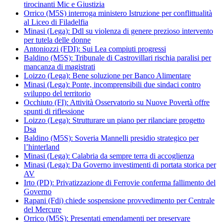
tirocinanti Mic e Giustizia
Orrico (M5S) interroga ministero Istruzione per conflittualità
al Liceo di Filadelfia
Minasi (Lega): Ddl su violenza di genere prezioso intervento
per tutela delle donne
Antoniozzi (FDI): Sui Lea compiuti progressi
Baldino (M5S): Tribunale di Castrovillari rischia paralisi per
mancanza di magistrati
Loizzo (Lega): Bene soluzione per Banco Alimentare
Minasi (Lega): Ponte, incomprensibili due sindaci contro
sviluppo del territorio
Occhiuto (FI): Attività Osservatorio su Nuove Povertà offre
spunti di riflessione
Loizzo (Lega): Strutturare un piano per rilanciare progetto
Dsa
Baldino (M5S): Soveria Mannelli presidio strategico per
l’hinterland
Minasi (Lega): Calabria da sempre terra di accoglienza
Minasi (Lega): Da Governo investimenti di portata storica per
AV
Irto (PD): Privatizzazione di Ferrovie conferma fallimento del
Governo
Rapani (Fdi) chiede sospensione provvedimento per Centrale
del Mercure
Orrico (M5S): Presentati emendamenti per preservare