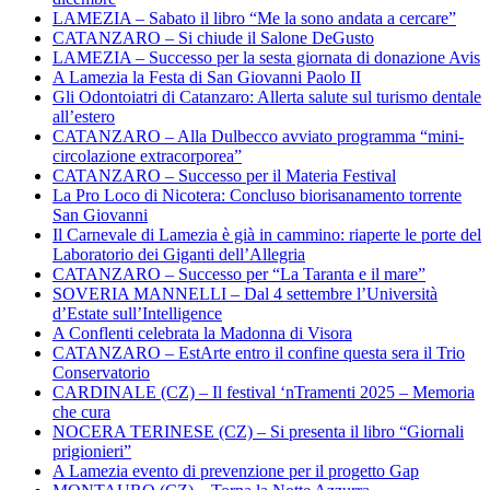
LAMEZIA – Sabato il libro “Me la sono andata a cercare”
CATANZARO – Si chiude il Salone DeGusto
LAMEZIA – Successo per la sesta giornata di donazione Avis
A Lamezia la Festa di San Giovanni Paolo II
Gli Odontoiatri di Catanzaro: Allerta salute sul turismo dentale
all’estero
CATANZARO – Alla Dulbecco avviato programma “mini-
circolazione extracorporea”
CATANZARO – Successo per il Materia Festival
La Pro Loco di Nicotera: Concluso biorisanamento torrente
San Giovanni
Il Carnevale di Lamezia è già in cammino: riaperte le porte del
Laboratorio dei Giganti dell’Allegria
CATANZARO – Successo per “La Taranta e il mare”
SOVERIA MANNELLI – Dal 4 settembre l’Università
d’Estate sull’Intelligence
A Conflenti celebrata la Madonna di Visora
CATANZARO – EstArte entro il confine questa sera il Trio
Conservatorio
CARDINALE (CZ) – Il festival ‘nTramenti 2025 – Memoria
che cura
NOCERA TERINESE (CZ) – Si presenta il libro “Giornali
prigionieri”
A Lamezia evento di prevenzione per il progetto Gap