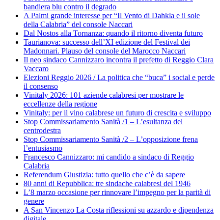
bandiera blu contro il degrado
A Palmi grande interesse per “Il Vento di Dahkla e il sole
della Calabria” del console Naccari
Dal Nostos alla Tornanza: quando il ritorno diventa futuro
Taurianova: successo dell’XI edizione del Festival dei
Madonnari. Plauso del console del Marocco Naccari
Il neo sindaco Cannizzaro incontra il prefetto di Reggio Clara
Vaccaro
Elezioni Reggio 2026 / La politica che “buca” i social e perde
il consenso
Vinitaly 2026: 101 aziende calabresi per mostrare le
eccellenze della regione
Vinitaly: per il vino calabrese un futuro di crescita e sviluppo
Stop Commissariamento Sanità /1 – L’esultanza del
centrodestra
Stop Commissariamento Sanità /2 – L’opposizione frena
l’entusiasmo
Francesco Cannizzaro: mi candido a sindaco di Reggio
Calabria
Referendum Giustizia: tutto quello che c’è da sapere
80 anni di Repubblica: tre sindache calabresi del 1946
L’8 marzo occasione per rinnovare l’impegno per la parità di
genere
A San Vincenzo La Costa riflessioni su azzardo e dipendenza
digitale