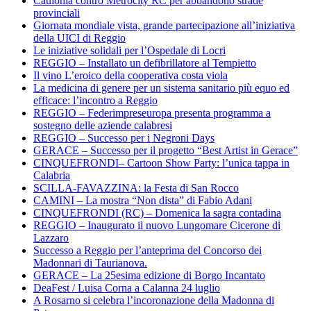
Caulonia contro Metrocity RC per abbandono strade
provinciali
Giornata mondiale vista, grande partecipazione all’iniziativa
della UICI di Reggio
Le iniziative solidali per l’Ospedale di Locri
REGGIO – Installato un defibrillatore al Tempietto
Il vino L’eroico della cooperativa costa viola
La medicina di genere per un sistema sanitario più equo ed
efficace: l’incontro a Reggio
REGGIO – Federimpreseuropa presenta programma a
sostegno delle aziende calabresi
REGGIO – Successo per i Negroni Days
GERACE – Successo per il progetto “Best Artist in Gerace”
CINQUEFRONDI– Cartoon Show Party: l’unica tappa in
Calabria
SCILLA-FAVAZZINA: la Festa di San Rocco
CAMINI – La mostra “Non dista” di Fabio Adani
CINQUEFRONDI (RC) – Domenica la sagra contadina
REGGIO – Inaugurato il nuovo Lungomare Cicerone di
Lazzaro
Successo a Reggio per l’anteprima del Concorso dei
Madonnari di Taurianova.
GERACE – La 25esima edizione di Borgo Incantato
DeaFest / Luisa Corna a Calanna 24 luglio
A Rosarno si celebra l’incoronazione della Madonna di