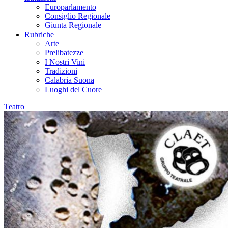
Europarlamento
Consiglio Regionale
Giunta Regionale
Rubriche
Arte
Prelibatezze
I Nostri Vini
Tradizioni
Calabria Suona
Luoghi del Cuore
Teatro