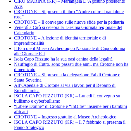
CIRÒ MARINA (KR) – Mariangela D’Agostino presidente
Avis
CROTONE – Si presenta il libro “Andrea oltre il pantalone
rosa”
CROTONE – Il convegno sulle nuove sfide per la pediatria
Venerdì a Cirò si celebra la 13esima Giornata regionale del
Calendario
CROTONE – A lezione di identità territoriale e di
imprenditorialità
Il Parco e il Museo Archeologico Nazionale di Capocolonna
alle Giornate Fai
Isola Capo Rizzuto ha la sua oasi canina della legalità
Naufragio di Cutro, sono passati due anni, ma Crotone non ha
dimenticato
CROTONE – Si presenta la delegazione Fai di Crotone e
Santa Severina
All’Ospedale di Crotone al via i lavori per il Reparto di
Emodinamica
ISOLA CAPO RIZZUTO (KR) – Lunedì il convegno su
bullismo e cyberbullismo
“Libere Donne” di Crotone e “InOltre” insieme per i bambini
africani
CROTONE – Ingresso gratuito al Museo Archeologico
ISOLA CAPO RIZZUTO (KR) – Il 7 febbraio si presenta il
Piano Strategico