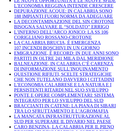
LE NUOVE OPPORTUNITÀ E LE NUOVE SFIDE
L’ECONOMIA REGGINA INTENDE CRESCERE
DEPURAZIONE ACQUE: IN CALABRIA SONO
188 IMPIANTI FUORI NORMA DA ADEGUARE
LA DECONTAMINAZIONE DEL SIN CROTONE
BISOGNA SALVARE IL “SOLDATO” ERRIGO
L’INFERNO DELL’ARCO JONICO: LA SS 106
CORIGLIANO ROSSANO-CROTONE
LA CALABRIA BRUCIA, È EMERGENZA
107 INCENDI BOSCHIVI IN UN GIORNO
EMIGRAZIONE, È RECORD: IN DUE ANNI SONO
PARTITI IN OLTRE 241 MILA DAL MERIDIONE
BALNEAZIONE, IN CALABRIA C’È CARENZA
DI INFORMAZIONE SULL’INQUINAMENTO
QUESTIONE RIFIUTI, SCELTE STRATEGICHE
CHE NON TUTELANO DAVVERO I CITTADINI
L’ECONOMIA CALABRESE E LA NATURA E I
PERSISTENTI RITARDI NEL SUO SVILUPPO
PONTE E OPERE COMPLEMENTARI: SISTEMA
INTEGRATO PER LO SVILUPPO DEL SUD
BRACCIANTI IN CATENE: LA PIANA DI SIBARI
TRA LO SFRUTTAMENTO E L’AGROMAFIA
LA MANCATA INFRASTRUTTURAZIONE AL
SUD PER SUPERARE IL DIVARIO NEL PAESE
CARO BENZINA, LA CALABRIA PER IL PIENO