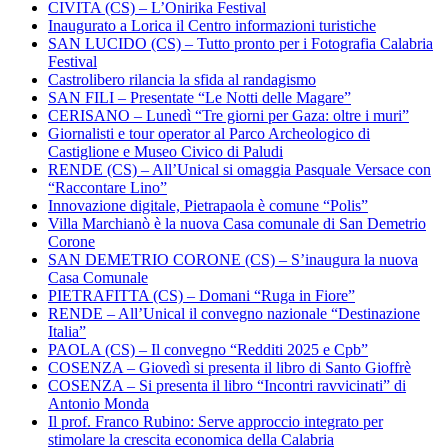
CIVITA (CS) – L’Onirika Festival
Inaugurato a Lorica il Centro informazioni turistiche
SAN LUCIDO (CS) – Tutto pronto per i Fotografia Calabria
Festival
Castrolibero rilancia la sfida al randagismo
SAN FILI – Presentate “Le Notti delle Magare”
CERISANO – Lunedì “Tre giorni per Gaza: oltre i muri”
Giornalisti e tour operator al Parco Archeologico di
Castiglione e Museo Civico di Paludi
RENDE (CS) – All’Unical si omaggia Pasquale Versace con
“Raccontare Lino”
Innovazione digitale, Pietrapaola è comune “Polis”
Villa Marchianò è la nuova Casa comunale di San Demetrio
Corone
SAN DEMETRIO CORONE (CS) – S’inaugura la nuova
Casa Comunale
PIETRAFITTA (CS) – Domani “Ruga in Fiore”
RENDE – All’Unical il convegno nazionale “Destinazione
Italia”
PAOLA (CS) – Il convegno “Redditi 2025 e Cpb”
COSENZA – Giovedì si presenta il libro di Santo Gioffrè
COSENZA – Si presenta il libro “Incontri ravvicinati” di
Antonio Monda
Il prof. Franco Rubino: Serve approccio integrato per
stimolare la crescita economica della Calabria