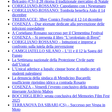
Belcastro (CS) il 28 ritorna il tradizionale mercatino di Natale
CORIGLIANO-ROSSANO: Capodanno con i Negramaro
CORIGLIANO-ROSSANO: Tombola benefica Aido il 14
dicembre
TREBISACCE: 3Bee Comics Festival il 12-14 dicembre
COSENZA – Due giornate dedicate alla prevenzione delle
infezioni ospedaliere
A Corigliano Rossano successo per il Clementina Festival
COSENZA – Si presenta il libro “L’orologiaio di Brest”
CORIGLIANO ROSSANO – Istituzioni e imprese a
confronto sulla tutela della prevenzione
CAMIGLIATELLO SILANO – L’11 e il 12 la Sagra del
Fungo
La Settimana nazionale della Protezione Civile parte
dall’Unical
L’Unical aderisce a Iupals: cinque borse di studio per gli
studenti palestinesi
La denuncia della sindaca di Mendicino Bucarelli:
nsufficiente ripristino idrico a contrada Rosario
COSENZA – Venerdì l’evento conclusivo della mostra
itinerante Archivio Mabos
BOCCHIGLIERO: serata conclusiva del Memories Film Fest
2025
TERRANOVA DA SIBARI (CS) – Successo per Vespa in
Moto