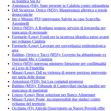
su bonifica Sin Kr
Antoniozzi (Fdi): Stato presente in Calabria contro ndrangheta
Ddl Sicurezza, Orrico (M5S): Maggioranza allergica a regole
democratiche
Irto e Misiani (PD) interrogano Salvini su caso Scarcella-
Agostinelli
Orrico (M5S): A Rogliano sospeso servizio di logopedia per
mancanza di personale
Furgiuele (Lega): Fondi per la sicurezza idraulica passo avanti
per sviluppo Calabria
Furgiuele (Lega): Lavorare per sorveglianza epidemiologica
area
Baldino, Orrico e Tucci (M5S): Governo ha abbandonato ex
tirocinanti Mic e Giustizia
Orrico (M5S) interroga ministero Istruzione per conflittualità
al Liceo di Filadelfia
Minasi (Lega): Ddl su violenza di genere prezioso intervento
per tutela delle donne
Antoniozzi (FDI): Sui Lea compiuti progressi
Baldino (M5S): Tribunale di Castrovillari rischia paralisi per
mancanza di magistrati
Loizzo (Lega): Bene soluzione per Banco Alimentare
Minasi (Lega): Ponte, incomprensibili due sindaci contro
sviluppo del territorio
Occhiuto (FI): Attività Osservatorio su Nuove Povertà offre