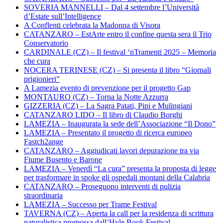
SOVERIA MANNELLI – Dal 4 settembre l’Università
d’Estate sull’Intelligence
A Conflenti celebrata la Madonna di Visora
CATANZARO – EstArte entro il confine questa sera il Trio
Conservatorio
CARDINALE (CZ) – Il festival ‘nTramenti 2025 – Memoria
che cura
NOCERA TERINESE (CZ) – Si presenta il libro “Giornali
prigionieri”
A Lamezia evento di prevenzione per il progetto Gap
MONTAURO (CZ) – Torna la Notte Azzurra
GIZZERIA (CZ) – La Sagra Patati, Pipi e Mulingiani
CATANZARO LIDO – Il libro di Claudio Borghi
LAMEZIA – Inaugurata la sede dell’Associazione “Il Dono”
LAMEZIA – Presentato il progetto di ricerca europeo
Fastch2ange
CATANZARO – Aggiudicati lavori depurazione tra via
Fiume Busento e Barone
LAMEZIA – Venerdì “La cura” presenta la proposta di legge
per trasformare in spoke gli ospedali montani della Calabria
CATANZARO – Proseguono interventi di pulizia
straordinaria
LAMEZIA – Successo per Trame Festival
TAVERNA (CZ) – Aperta la call per la residenza di scrittura
naturalistica promossa dall’Hyle Book Festival