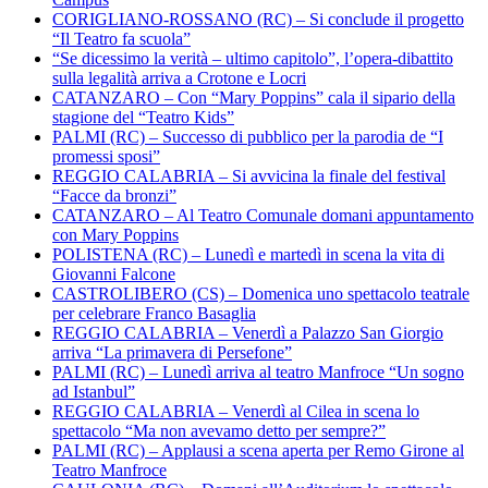
CORIGLIANO-ROSSANO (RC) – Si conclude il progetto
“Il Teatro fa scuola”
“Se dicessimo la verità – ultimo capitolo”, l’opera-dibattito
sulla legalità arriva a Crotone e Locri
CATANZARO – Con “Mary Poppins” cala il sipario della
stagione del “Teatro Kids”
PALMI (RC) – Successo di pubblico per la parodia de “I
promessi sposi”
REGGIO CALABRIA – Si avvicina la finale del festival
“Facce da bronzi”
CATANZARO – Al Teatro Comunale domani appuntamento
con Mary Poppins
POLISTENA (RC) – Lunedì e martedì in scena la vita di
Giovanni Falcone
CASTROLIBERO (CS) – Domenica uno spettacolo teatrale
per celebrare Franco Basaglia
REGGIO CALABRIA – Venerdì a Palazzo San Giorgio
arriva “La primavera di Persefone”
PALMI (RC) – Lunedì arriva al teatro Manfroce “Un sogno
ad Istanbul”
REGGIO CALABRIA – Venerdì al Cilea in scena lo
spettacolo “Ma non avevamo detto per sempre?”
PALMI (RC) – Applausi a scena aperta per Remo Girone al
Teatro Manfroce