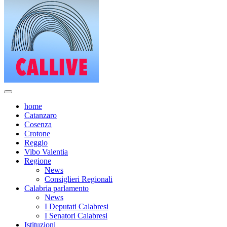
home
Catanzaro
Cosenza
Crotone
Reggio
Vibo Valentia
Regione
News
Consiglieri Regionali
Calabria parlamento
News
I Deputati Calabresi
I Senatori Calabresi
Istituzioni