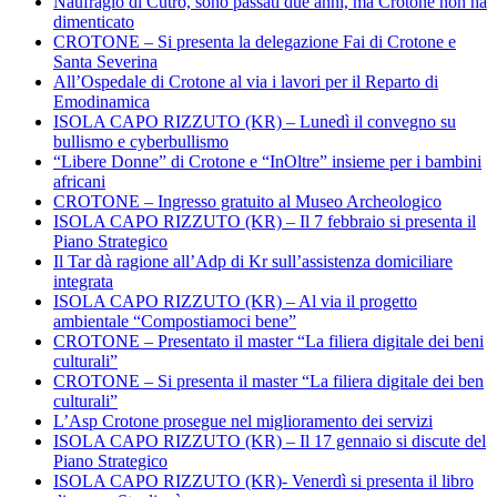
Naufragio di Cutro, sono passati due anni, ma Crotone non ha
dimenticato
CROTONE – Si presenta la delegazione Fai di Crotone e
Santa Severina
All’Ospedale di Crotone al via i lavori per il Reparto di
Emodinamica
ISOLA CAPO RIZZUTO (KR) – Lunedì il convegno su
bullismo e cyberbullismo
“Libere Donne” di Crotone e “InOltre” insieme per i bambini
africani
CROTONE – Ingresso gratuito al Museo Archeologico
ISOLA CAPO RIZZUTO (KR) – Il 7 febbraio si presenta il
Piano Strategico
Il Tar dà ragione all’Adp di Kr sull’assistenza domiciliare
integrata
ISOLA CAPO RIZZUTO (KR) – Al via il progetto
ambientale “Compostiamoci bene”
CROTONE – Presentato il master “La filiera digitale dei beni
culturali”
CROTONE – Si presenta il master “La filiera digitale dei ben
culturali”
L’Asp Crotone prosegue nel miglioramento dei servizi
ISOLA CAPO RIZZUTO (KR) – Il 17 gennaio si discute del
Piano Strategico
ISOLA CAPO RIZZUTO (KR)- Venerdì si presenta il libro