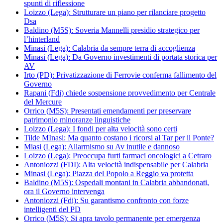
spunti di riflessione
Loizzo (Lega): Strutturare un piano per rilanciare progetto
Dsa
Baldino (M5S): Soveria Mannelli presidio strategico per
l’hinterland
Minasi (Lega): Calabria da sempre terra di accoglienza
Minasi (Lega): Da Governo investimenti di portata storica per
AV
Irto (PD): Privatizzazione di Ferrovie conferma fallimento del
Governo
Rapani (Fdi) chiede sospensione provvedimento per Centrale
del Mercure
Orrico (M5S): Presentati emendamenti per preservare
patrimonio minoranze linguistiche
Loizzo (Lega): I fondi per alta velocità sono certi
Tilde MInasi: Ma quanto costano i ricorsi al Tar per il Ponte?
Miasi (Lega): Allarmismo su Av inutile e dannoso
Loizzo (Lega): Preoccupa furti farmaci oncologici a Cetraro
Antoniozzi (FDI): Alta velocità indispensabile per Calabria
Minasi (Lega): Piazza del Popolo a Reggio va protetta
Baldino (M5S): Ospedali montani in Calabria abbandonati,
ora il Governo intervenga
Antoniozzi (Fdi): Su garantismo confronto con forze
intelligenti del PD
Orrico (M5S): Si apra tavolo permanente per emergenza