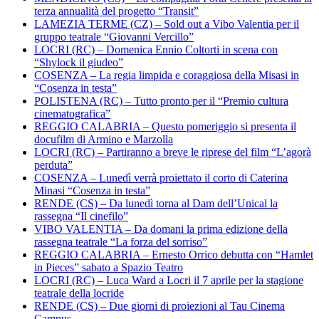
terza annualità del progetto “Transit”
LAMEZIA TERME (CZ) – Sold out a Vibo Valentia per il
gruppo teatrale “Giovanni Vercillo”
LOCRI (RC) – Domenica Ennio Coltorti in scena con
“Shylock il giudeo”
COSENZA – La regia limpida e coraggiosa della Misasi in
“Cosenza in testa”
POLISTENA (RC) – Tutto pronto per il “Premio cultura
cinematografica”
REGGIO CALABRIA – Questo pomeriggio si presenta il
docufilm di Armino e Marzolla
LOCRI (RC) – Partiranno a breve le riprese del film “L’agorà
perduta”
COSENZA – Lunedì verrà proiettato il corto di Caterina
Minasi “Cosenza in testa”
RENDE (CS) – Da lunedì torna al Dam dell’Unical la
rassegna “Il cinefilo”
VIBO VALENTIA – Da domani la prima edizione della
rassegna teatrale “La forza del sorriso”
REGGIO CALABRIA – Ernesto Orrico debutta con “Hamlet
in Pieces” sabato a Spazio Teatro
LOCRI (RC) – Luca Ward a Locri il 7 aprile per la stagione
teatrale della locride
RENDE (CS) – Due giorni di proiezioni al Tau Cinema
Campus