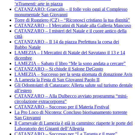
‘nTramenti: arte in piazza
CATANZARO: Graecalis – il folle volo oggi al Complesso
monumentale San Giovanni
Torre di Ruggiero (CZ) – “Riconosci cristiano la tua dignità”
CATANZARO – I Mercatini di Natale alla Galleria Mancuso
CATANZARO – I misteri del Natale e il cuore antico della
città
CATANZARO – Il 14 da piazza Prefettura la corsa dei
Babbo Natale
LAMEZIA – I Mercatini di Natale del Savutano il 13 e 14
dicembre
LAMEZIA – Sabato il libro “Me la sono andata a cercare”
CATANZARO – Si chiude il Salone DeGusto
LAMEZIA – Successo per la sesta giornata di donazione Avis
A Lamezia la Festa di San Giovanni Paolo II
Gli Odontoiatri di Catanzaro: Allerta salute sul turismo dentale
all’estero
CATANZARO – Alla Dulbecco avviato programma “mini-
circolazione extracorporea”
CATANZARO – Successo per il Materia Festival
La Pro Loco di Nicotera: Concluso biorisanamento torrente
San Giovanni
Il Carnevale di Lamezia è già in cammino: riaperte le porte del
Laboratorio dei Giganti dell’Allegria
CATANZARO – Successo per “La Taranta e il mare”