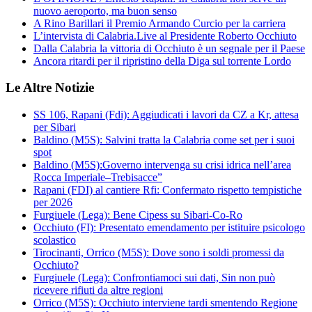
nuovo aeroporto, ma buon senso
A Rino Barillari il Premio Armando Curcio per la carriera
L’intervista di Calabria.Live al Presidente Roberto Occhiuto
Dalla Calabria la vittoria di Occhiuto è un segnale per il Paese
Ancora ritardi per il ripristino della Diga sul torrente Lordo
Le Altre Notizie
SS 106, Rapani (Fdi): Aggiudicati i lavori da CZ a Kr, attesa
per Sibari
Baldino (M5S): Salvini tratta la Calabria come set per i suoi
spot
Baldino (M5S):Governo intervenga su crisi idrica nell’area
Rocca Imperiale–Trebisacce”
Rapani (FDI) al cantiere Rfi: Confermato rispetto tempistiche
per 2026
Furgiuele (Lega): Bene Cipess su Sibari-Co-Ro
Occhiuto (FI): Presentato emendamento per istituire psicologo
scolastico
Tirocinanti, Orrico (M5S): Dove sono i soldi promessi da
Occhiuto?
Furgiuele (Lega): Confrontiamoci sui dati, Sin non può
ricevere rifiuti da altre regioni
Orrico (M5S): Occhiuto interviene tardi smentendo Regione