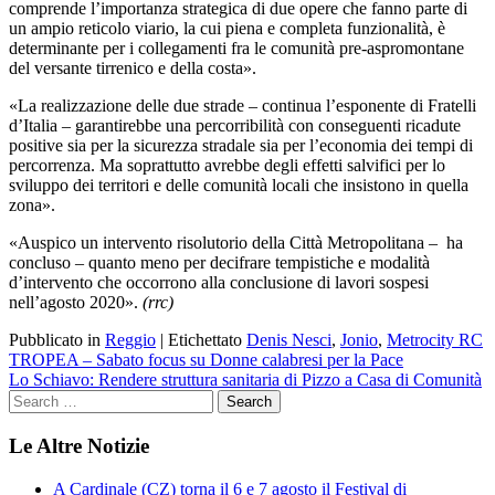
comprende l’importanza strategica di due opere che fanno parte di
un ampio reticolo viario, la cui piena e completa funzionalità, è
determinante per i collegamenti fra le comunità pre-aspromontane
del versante tirrenico e della costa».
«La realizzazione delle due strade – continua l’esponente di Fratelli
d’Italia – garantirebbe una percorribilità con conseguenti ricadute
positive sia per la sicurezza stradale sia per l’economia dei tempi di
percorrenza. Ma soprattutto avrebbe degli effetti salvifici per lo
sviluppo dei territori e delle comunità locali che insistono in quella
zona».
«Auspico un intervento risolutorio della Città Metropolitana – ha
concluso – quanto meno per decifrare tempistiche e modalità
d’intervento che occorrono alla conclusione di lavori sospesi
nell’agosto 2020».
(rrc)
Pubblicato in
Reggio
|
Etichettato
Denis Nesci
,
Jonio
,
Metrocity RC
Navigazione
TROPEA – Sabato focus su Donne calabresi per la Pace
Lo Schiavo: Rendere struttura sanitaria di Pizzo a Casa di Comunità
articoli
Le Altre Notizie
A Cardinale (CZ) torna il 6 e 7 agosto il Festival di