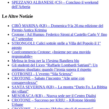
SPEZZANO ALBANESE (CS) – Concluso il weekend
dell’Arberia
Le Altre Notizie
CIRÒ MARINA (KR) – Domenica 9 la 20.ma edizione del
Premio Antica Krimisa
Crotone / Ad Humus- Federico Sironi al Castello Carlo V fino
al 7 settembre
STRONGOLI: Calici sottole stelle a Villa del Popolo il 1°
agosto
Confcommercio Crotone: «Insieme per una movida
responsabile»
Melissa in festa per la 15esima Bandiera blu
Gli studenti del Liceo “Raffaele Lombardi Satriani”: Un
applauso sbagliato: quando l’ironia supera il rispetto
COTRONEI – L’evento “Sila Scienza”
CROTONE – Sabato l’incontro “Alle urne con
consapevolezza”
SANTA SEVERINA (KR) – La mostra “Dario Fo. La Bibbia
dei villani”
MESORACA (KR) – Nuova sede per il Centro Dialisi
CROTONE – Successo per KRIU – KRotone Identità
Urbane
CROTONE – La mostra “Madre: rituali di memoria”