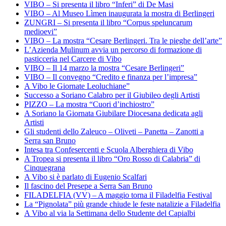
VIBO – Si presenta il libro “Inferi” di De Masi
VIBO – Al Museo Lìmen inaugurata la mostra di Berlingeri
ZUNGRI – Si presenta il libro “Corpus speluncarum
medioevi”
VIBO – La mostra “Cesare Berlingeri. Tra le pieghe dell’arte”
L’Azienda Mulinum avvia un percorso di formazione di
pasticceria nel Carcere di Vibo
VIBO – Il 14 marzo la mostra “Cesare Berlingeri”
VIBO – Il convegno “Credito e finanza per l’impresa”
A Vibo le Giornate Leoluchiane”
Successo a Soriano Calabro per il Giubileo degli Artisti
PIZZO – La mostra “Cuori d’inchiostro”
A Soriano la Giornata Giubilare Diocesana dedicata agli
Artisti
Gli studenti dello Zaleuco – Oliveti – Panetta – Zanotti a
Serra san Bruno
Intesa tra Confesercenti e Scuola Alberghiera di Vibo
A Tropea si presenta il libro “Oro Rosso di Calabria” di
Cinquegrana
A Vibo si è parlato di Eugenio Scalfari
Il fascino del Presepe a Serra San Bruno
FILADELFIA (VV) – A maggio torna il Filadelfia Festival
La “Pignolata” più grande chiude le feste natalizie a Filadelfia
A Vibo al via la Settimana dello Studente del Capialbi