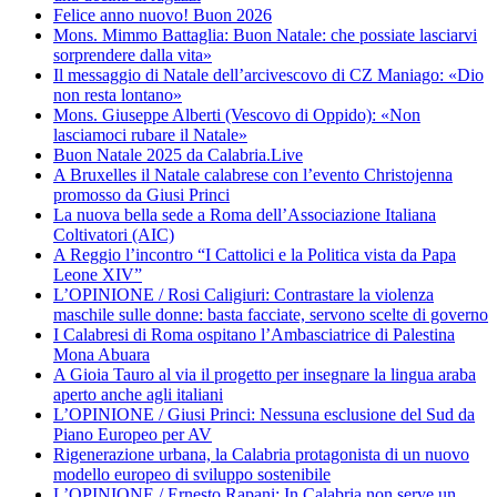
Felice anno nuovo! Buon 2026
Mons. Mimmo Battaglia: Buon Natale: che possiate lasciarvi
sorprendere dalla vita»
Il messaggio di Natale dell’arcivescovo di CZ Maniago: «Dio
non resta lontano»
Mons. Giuseppe Alberti (Vescovo di Oppido): «Non
lasciamoci rubare il Natale»
Buon Natale 2025 da Calabria.Live
A Bruxelles il Natale calabrese con l’evento Christojenna
promosso da Giusi Princi
La nuova bella sede a Roma dell’Associazione Italiana
Coltivatori (AIC)
A Reggio l’incontro “I Cattolici e la Politica vista da Papa
Leone XIV”
L’OPINIONE / Rosi Caligiuri: Contrastare la violenza
maschile sulle donne: basta facciate, servono scelte di governo
I Calabresi di Roma ospitano l’Ambasciatrice di Palestina
Mona Abuara
A Gioia Tauro al via il progetto per insegnare la lingua araba
aperto anche agli italiani
L’OPINIONE / Giusi Princi: Nessuna esclusione del Sud da
Piano Europeo per AV
Rigenerazione urbana, la Calabria protagonista di un nuovo
modello europeo di sviluppo sostenibile
L’OPINIONE / Ernesto Rapani: In Calabria non serve un