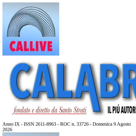
Vai
al
contenuto
Anno IX - ISSN 2611-8963 - ROC n. 33726 - Domenica 9 Agosto
2026