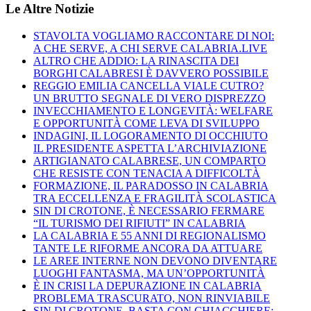
Le Altre Notizie
STAVOLTA VOGLIAMO RACCONTARE DI NOI:
A CHE SERVE, A CHI SERVE CALABRIA.LIVE
ALTRO CHE ADDIO: LA RINASCITA DEI
BORGHI CALABRESI È DAVVERO POSSIBILE
REGGIO EMILIA CANCELLA VIALE CUTRO?
UN BRUTTO SEGNALE DI VERO DISPREZZO
INVECCHIAMENTO E LONGEVITÀ: WELFARE
E OPPORTUNITÀ COME LEVA DI SVILUPPO
INDAGINI, IL LOGORAMENTO DI OCCHIUTO
IL PRESIDENTE ASPETTA L’ARCHIVIAZIONE
ARTIGIANATO CALABRESE, UN COMPARTO
CHE RESISTE CON TENACIA A DIFFICOLTÀ
FORMAZIONE, IL PARADOSSO IN CALABRIA
TRA ECCELLENZA E FRAGILITÀ SCOLASTICA
SIN DI CROTONE, È NECESSARIO FERMARE
“IL TURISMO DEI RIFIUTI” IN CALABRIA
LA CALABRIA E 55 ANNI DI REGIONALISMO
TANTE LE RIFORME ANCORA DA ATTUARE
LE AREE INTERNE NON DEVONO DIVENTARE
LUOGHI FANTASMA, MA UN’OPPORTUNITÀ
È IN CRISI LA DEPURAZIONE IN CALABRIA
PROBLEMA TRASCURATO, NON RINVIABILE
SIN DI CROTONE, BASTA CON CHIACCHIERE: