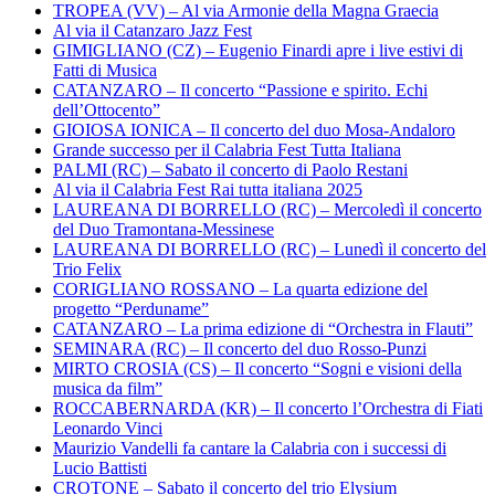
TROPEA (VV) – Al via Armonie della Magna Graecia
Al via il Catanzaro Jazz Fest
GIMIGLIANO (CZ) – Eugenio Finardi apre i live estivi di
Fatti di Musica
CATANZARO – Il concerto “Passione e spirito. Echi
dell’Ottocento”
GIOIOSA IONICA – Il concerto del duo Mosa-Andaloro
Grande successo per il Calabria Fest Tutta Italiana
PALMI (RC) – Sabato il concerto di Paolo Restani
Al via il Calabria Fest Rai tutta italiana 2025
LAUREANA DI BORRELLO (RC) – Mercoledì il concerto
del Duo Tramontana-Messinese
LAUREANA DI BORRELLO (RC) – Lunedì il concerto del
Trio Felix
CORIGLIANO ROSSANO – La quarta edizione del
progetto “Perduname”
CATANZARO – La prima edizione di “Orchestra in Flauti”
SEMINARA (RC) – Il concerto del duo Rosso-Punzi
MIRTO CROSIA (CS) – Il concerto “Sogni e visioni della
musica da film”
ROCCABERNARDA (KR) – Il concerto l’Orchestra di Fiati
Leonardo Vinci
Maurizio Vandelli fa cantare la Calabria con i successi di
Lucio Battisti
CROTONE – Sabato il concerto del trio Elysium