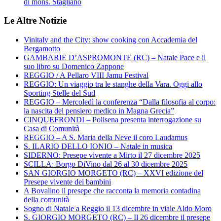
di mons. Staglianò
Le Altre Notizie
Vinitaly and the City: show cooking con Accademia del
Bergamotto
GAMBARIE D’ASPROMONTE (RC) – Natale Pace e il
suo libro su Domenico Zappone
REGGIO / A Pellaro VIII Jamu Festival
REGGIO: Un viaggio tra le stanghe della Vara. Oggi allo
Sporting Stelle del Sud
REGGIO – Mercoledì la conferenza “Dalla filosofia al corpo:
la nascita del pensiero medico in Magna Grecia”
CINQUEFRONDI – Polisena presenta interrogazione su
Casa di Comunità
REGGIO – A S. Maria della Neve il coro Laudamus
S. ILARIO DELLO IONIO – Natale in musica
SIDERNO: Presepe vivente a Mirto il 27 dicembre 2025
SCILLA: Borgo DiVino dal 26 al 30 dicembre 2025
SAN GIORGIO MORGETO (RC) – XXVI edizione del
Presepe vivente dei bambini
A Bovalino il presepe che racconta la memoria contadina
della comunità
Sogno di Natale a Reggio il 13 dicembre in viale Aldo Moro
S. GIORGIO MORGETO (RC) – Il 26 dicembre il presepe