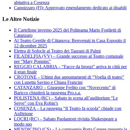
abitativa a Cosenza
Cannizzaro (FI): Approvato emendamento dedicato ai disabili
Le Altre Notizie
Il Cartellone inverno 2025 del Politeama Mario Foglietti di
Catanzaro
Al Teatro Gentile di Cittanova: Benvenuti in Casa Esposito il
12 dicembre 2025
Elettra di Sofocle al Teatro dei Taurani di Palmi
FILADELFIA (VV) – Grande successo al Teatro comunale
per “Mary Poppins”
REGGIO CALABRIA – “Facce da bronzi” arriva in città per
il gran finale
CROTONE – Ultimi due appuntamenti di “Voglia di teatro”
con Lunetta Savino e Chiara Francini
CATANZARO – Giuseppe Ferlito con “Novecento” di
Baricco chiuderà la rassegna Pro.s.a.
POLISTENA (RC) – Sabato in scena all’auditorium “Le
Serve” con Eva Robin’s
COSENZA – La rassegna “Il Teatro fa scuola” chiude con
Anfitrione
LOCRI (RC) – Sabato Paolantoni rivisita Shakespeare a
modo suo
MENDICINO (CS) – La compagnia Porta Cenere presenta la