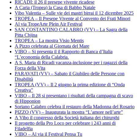
RICADI: il 26 il presepe vivente ricadese
A Caria (Tropea) la Casa di Babbo Natale
Vibo Valentia – Sulle vie dei mastri birrai il 12 dicembre 2025
TROPEA – Il Presepe Vivente al Convento dei Frati Minori
Al via TropeArte Plein Air Festival
SAN COSTANTINO CALABRO (VV) – La Sagra della
Pitta Chjina
TROPEA – La mostra Visio Mentis
A Pizzo celebrata al Giornata del Mare
VIBO – Si presenta il il Rapporto di Banca d’Italia
“L’economia della Calabria.
A S. Maria di Ricadi vacanza-inclusione per i ragazzi della
Forza della Vita
PARAVATI (VV) – Sabato il Giubileo delle Persone con
Disabilità
TROPEA (VV) – Il 2 giugno la prima edizione di “Onda
Creativa”
VIBO – Il 28 si presentano i risultati della campagna di scavo
di Hipponion
Soriano Calabro celebra il restauro della Madonna del Rosario
PIZZO (VV) – Inaugurata la mostra “L’amore nell’arte”
A Vibo il congresso della Società italiana dei chirurghi
Il progetto della Pro Loco per celebrare i 243 anni di
Filadelfia
VIBO – Al via il Festival Pensa Tu