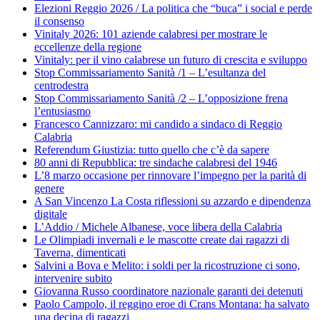
Elezioni Reggio 2026 / La politica che “buca” i social e perde
il consenso
Vinitaly 2026: 101 aziende calabresi per mostrare le
eccellenze della regione
Vinitaly: per il vino calabrese un futuro di crescita e sviluppo
Stop Commissariamento Sanità /1 – L’esultanza del
centrodestra
Stop Commissariamento Sanità /2 – L’opposizione frena
l’entusiasmo
Francesco Cannizzaro: mi candido a sindaco di Reggio
Calabria
Referendum Giustizia: tutto quello che c’è da sapere
80 anni di Repubblica: tre sindache calabresi del 1946
L’8 marzo occasione per rinnovare l’impegno per la parità di
genere
A San Vincenzo La Costa riflessioni su azzardo e dipendenza
digitale
L’Addio / Michele Albanese, voce libera della Calabria
Le Olimpiadi invernali e le mascotte create dai ragazzi di
Taverna, dimenticati
Salvini a Bova e Melito: i soldi per la ricostruzione ci sono,
intervenire subito
Giovanna Russo coordinatore nazionale garanti dei detenuti
Paolo Campolo, il reggino eroe di Crans Montana: ha salvato
una decina di ragazzi