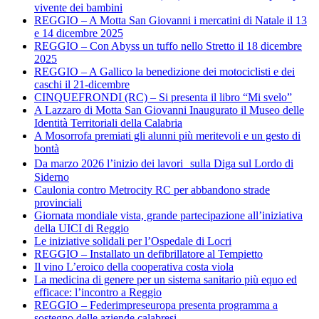
vivente dei bambini
REGGIO – A Motta San Giovanni i mercatini di Natale il 13
e 14 dicembre 2025
REGGIO – Con Abyss un tuffo nello Stretto il 18 dicembre
2025
REGGIO – A Gallico la benedizione dei motociclisti e dei
caschi il 21-dicembre
CINQUEFRONDI (RC) – Si presenta il libro “Mi svelo”
A Lazzaro di Motta San Giovanni Inaugurato il Museo delle
Identità Territoriali della Calabria
A Mosorrofa premiati gli alunni più meritevoli e un gesto di
bontà
Da marzo 2026 l’inizio dei lavori sulla Diga sul Lordo di
Siderno
Caulonia contro Metrocity RC per abbandono strade
provinciali
Giornata mondiale vista, grande partecipazione all’iniziativa
della UICI di Reggio
Le iniziative solidali per l’Ospedale di Locri
REGGIO – Installato un defibrillatore al Tempietto
Il vino L’eroico della cooperativa costa viola
La medicina di genere per un sistema sanitario più equo ed
efficace: l’incontro a Reggio
REGGIO – Federimpreseuropa presenta programma a
sostegno delle aziende calabresi