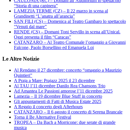
CAULONIA (RC) – Domani all’Auditorium lo spettacolo
“Storia di una capinera”
LAMEZIA TERME (CZ) – Il 22 marzo in scena al
Grandinetti “L’anatra all’arancia”
SAN FILI (CS) – Domenica al Teatro Gambaro lo spettacolo
“Venuti dal mare”
RENDE (CS) – Domani Toni Servillo in scena all’Unical.
Oggi presenta il film “Caracas”
CATANZARO – Al Teatro Comunale l’omaggio a Giovanni
Falcone, Paolo Borsellino ed Emanuela Loi
Le Altre Notizie
Al Rendano il 27 dicembre: concerto “omaggio a Maurizio
Quintieri”
A Praja a Mare: Prajazz 2025 il 23 dicembre
Al TAU l’11 dicembre Danilo Rea Chansons Trio
Ad Amantea Le Passioni amorose l’11 dicembre 2025
Lamezia – Il 19 dicembre Blue Stuff in concerto
Gli appuntamenti di Fatti di Musica Estate 2025
A Reggio il concerto degli Afterhours
CATANZARO – Il 6 agosto il concerto di Serena Brancale
Torna il Be Alternative Festival
TROPEA – Da Bach a Morricone: due serate di grande
musica