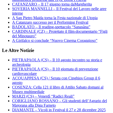
CATANZARO – Il 17 giugno torna daMargherita
SOVERIA MANNELLI – Il Festival del Lavoro nelle aree
interne
A San Pietro Maida torna la Festa nazionale di Utopia
A Catanzaro successo per il Performing Festival
BADOLATO – Il reading-spettacolo “Sanasàna”
CARDINALE (CZ) – Proiettato il film-documentario “Figli
del Minotauro”
A Girifalco si conclude “Nuovo Cinema Coraggioso”
Le Altre Notizie
PIETRAPAOLA (CS) – Il 10 agosto incontro su storia e
archeologia
PIETRAPAOLA (CS) – Il 10 giornata di prevenzione
cardiovascolare
ACQUAPPESA (CS) / Serata con Cinghios Group il 6
agosto
COSENZA: Cella 121 il libro di Attilio Sabato domani al
Museo multimediale
MARZI (CS) – Venerdì “Radici Reali”
CORIGLIANO ROSSANO – Gli studenti dell’Agrario del
Majorana alla Diga Farneto
DIAMANTE – Vicoli in Festival il 27 e 28 dicembre 2025