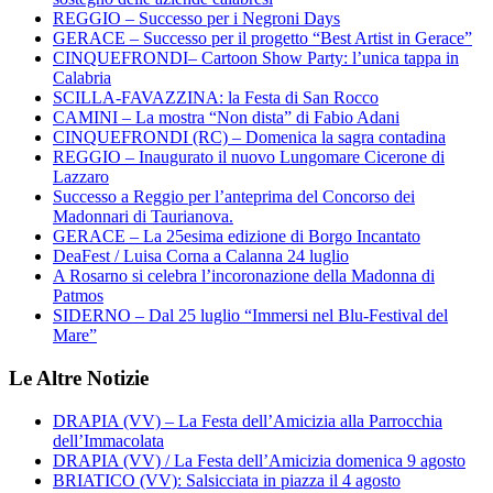
REGGIO – Successo per i Negroni Days
GERACE – Successo per il progetto “Best Artist in Gerace”
CINQUEFRONDI– Cartoon Show Party: l’unica tappa in
Calabria
SCILLA-FAVAZZINA: la Festa di San Rocco
CAMINI – La mostra “Non dista” di Fabio Adani
CINQUEFRONDI (RC) – Domenica la sagra contadina
REGGIO – Inaugurato il nuovo Lungomare Cicerone di
Lazzaro
Successo a Reggio per l’anteprima del Concorso dei
Madonnari di Taurianova.
GERACE – La 25esima edizione di Borgo Incantato
DeaFest / Luisa Corna a Calanna 24 luglio
A Rosarno si celebra l’incoronazione della Madonna di
Patmos
SIDERNO – Dal 25 luglio “Immersi nel Blu-Festival del
Mare”
Le Altre Notizie
DRAPIA (VV) – La Festa dell’Amicizia alla Parrocchia
dell’Immacolata
DRAPIA (VV) / La Festa dell’Amicizia domenica 9 agosto
BRIATICO (VV): Salsicciata in piazza il 4 agosto