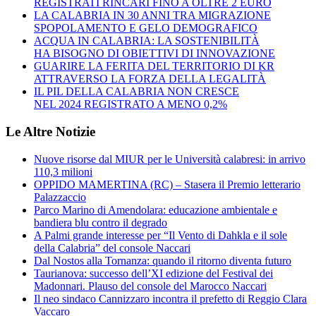
REGISTRATI RINCARI FINO A OLTRE 2 EURO
LA CALABRIA IN 30 ANNI TRA MIGRAZIONE
SPOPOLAMENTO E GELO DEMOGRAFICO
ACQUA IN CALABRIA: LA SOSTENIBILITÀ
HA BISOGNO DI OBIETTIVI DI INNOVAZIONE
GUARIRE LA FERITA DEL TERRITORIO DI KR
ATTRAVERSO LA FORZA DELLA LEGALITÀ
IL PIL DELLA CALABRIA NON CRESCE
NEL 2024 REGISTRATO A MENO 0,2%
Le Altre Notizie
Nuove risorse dal MIUR per le Università calabresi: in arrivo
110,3 milioni
OPPIDO MAMERTINA (RC) – Stasera il Premio letterario
Palazzaccio
Parco Marino di Amendolara: educazione ambientale e
bandiera blu contro il degrado
A Palmi grande interesse per “Il Vento di Dahkla e il sole
della Calabria” del console Naccari
Dal Nostos alla Tornanza: quando il ritorno diventa futuro
Taurianova: successo dell’XI edizione del Festival dei
Madonnari. Plauso del console del Marocco Naccari
Il neo sindaco Cannizzaro incontra il prefetto di Reggio Clara
Vaccaro