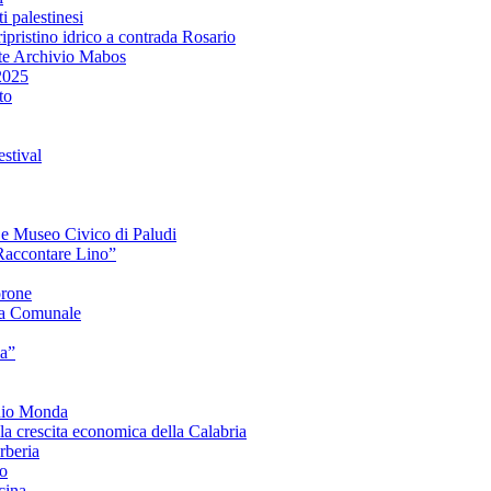
i palestinesi
ipristino idrico a contrada Rosario
te Archivio Mabos
2025
to
stival
e e Museo Civico di Paludi
Raccontare Lino”
orone
a Comunale
ia”
onio Monda
la crescita economica della Calabria
beria
co
cina