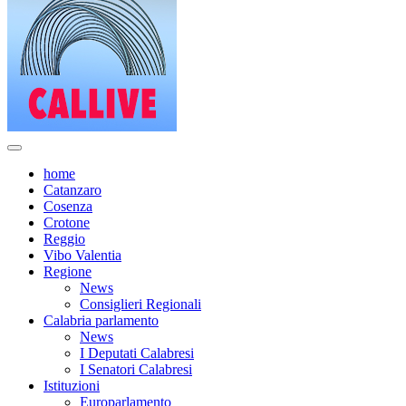
home
Catanzaro
Cosenza
Crotone
Reggio
Vibo Valentia
Regione
News
Consiglieri Regionali
Calabria parlamento
News
I Deputati Calabresi
I Senatori Calabresi
Istituzioni
Europarlamento