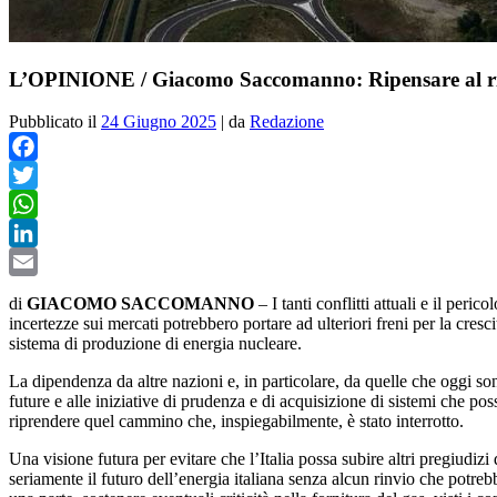
L’OPINIONE / Giacomo Saccomanno: Ripensare al rig
Pubblicato il
24 Giugno 2025
|
da
Redazione
Facebook
Twitter
WhatsApp
LinkedIn
Email
di
GIACOMO SACCOMANNO
– I tanti conflitti attuali e il per
incertezze sui mercati potrebbero portare ad ulteriori freni per la cres
sistema di produzione di energia nucleare.
La dipendenza da altre nazioni e, in particolare, da quelle che oggi sono
future e alle iniziative di prudenza e di acquisizione di sistemi che po
riprendere quel cammino che, inspiegabilmente, è stato interrotto.
Una visione futura per evitare che l’Italia possa subire altri pregiudi
seriamente il futuro dell’energia italiana senza alcun rinvio che potreb