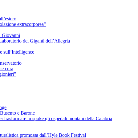
ll’estero
azione extracorporea”
n Giovanni
Laboratorio dei Giganti dell’Allegria
sull’Intelligence
nservatorio
he cura
ionieri”
ange
 Busento e Barone
 trasformare in spoke gli ospedali montani della Calabria
turalistica promossa dall’Hyle Book Festival