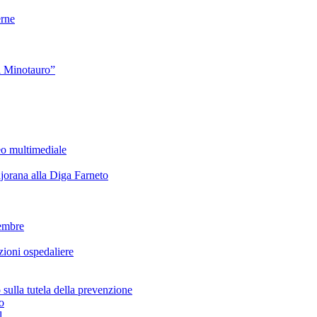
rne
l Minotauro”
eo multimediale
rana alla Diga Farneto
embre
ioni ospedaliere
lla tutela della prevenzione
o
l