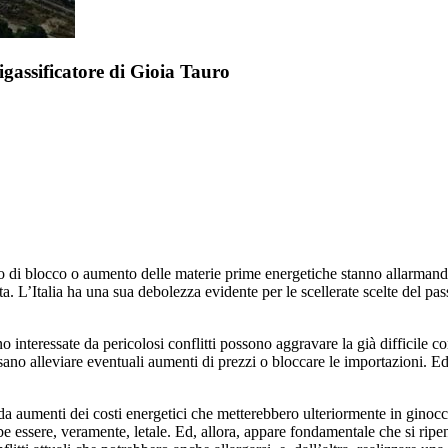
assificatore di Gioia Tauro
icolo di blocco o aumento delle materie prime energetiche stanno allarmando
cita. L’Italia ha una sua debolezza evidente per le scellerate scelte del 
 interessate da pericolosi conflitti possono aggravare la già difficile con
ssano alleviare eventuali aumenti di prezzi o bloccare le importazioni. Ed
zi da aumenti dei costi energetici che metterebbero ulteriormente in gin
be essere, veramente, letale. Ed, allora, appare fondamentale che si ripen