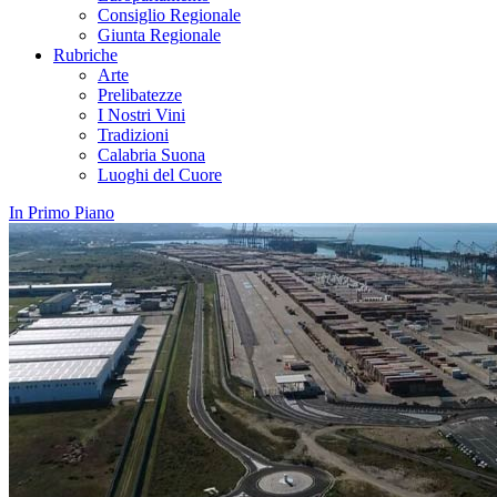
Consiglio Regionale
Giunta Regionale
Rubriche
Arte
Prelibatezze
I Nostri Vini
Tradizioni
Calabria Suona
Luoghi del Cuore
In Primo Piano