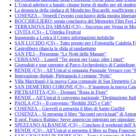
L’Unical aderisce a Iupals: cinque borse di studio per gli student
La denuncia della sindaca di Mendicino Bucarelli: nsufficiente r
COSENZA – Venerdì l’evento conclusivo della mostra itineran
BOCCHIGLIERO: serata conclusiva del Memories Film Fest 
TERRANOVA DA SIBARI (CS) – Successo per Vespa in Mo
CIVITA (CS) – L’Onirika Festival
Inaugurato a Lorica il Centro informazioni turistiche
SAN LUCIDO (CS) – Tutto pronto per i Fotografia Calabria Fe
Castrolibero rilancia la sfida al randagismo
SAN FILI – Presentate “Le Notti delle Magare”
CERISANO – Lunedì “Tre giorni per Gaza: oltre i muri”
Giornalisti e tour operator al Parco Archeologico di Castiglion
RENDE (CS) – All’Unical si omaggia Pasquale Versace con “
Innovazione digitale, Pietrapaola è comune “Polis”
Villa Marchianò è la nuova Casa comunale di San Demetrio C
SAN DEMETRIO CORONE (CS) – S’inaugura la nuova Cas
PIETRAFITTA (CS) – Domani “Ruga in Fiore”
RENDE – All’Unical il convegno nazionale “Destinazione Ital
PAOLA (CS) – Il convegno “Redditi 2025 e Cpb”
COSENZA – Giovedì si presenta il libro di Santo Gioffrè
COSENZA – Si presenta il libro “Incontri ravvicinati” di Ant
Il prof. Franco Rubino: Serve approccio integrato per stimolare 
SPEZZANO ALBANESE (CS) – Concluso il weekend dell’Ar
RENDE (CS) – All’Unical si presenta il libro su Papa Frances
SAN GIOVANNI IN FIORE (CS) – Torna il primario di Medi