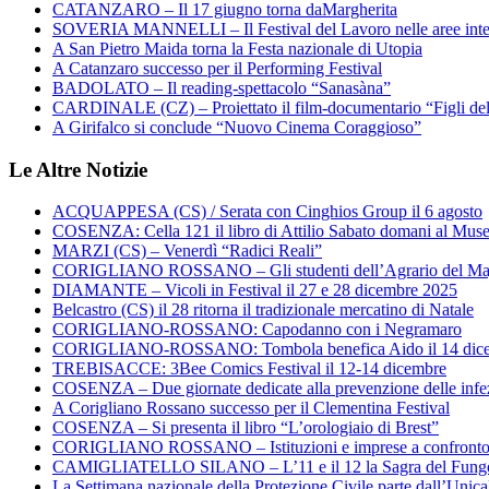
CATANZARO – Il 17 giugno torna daMargherita
SOVERIA MANNELLI – Il Festival del Lavoro nelle aree inte
A San Pietro Maida torna la Festa nazionale di Utopia
A Catanzaro successo per il Performing Festival
BADOLATO – Il reading-spettacolo “Sanasàna”
CARDINALE (CZ) – Proiettato il film-documentario “Figli de
A Girifalco si conclude “Nuovo Cinema Coraggioso”
Le Altre Notizie
ACQUAPPESA (CS) / Serata con Cinghios Group il 6 agosto
COSENZA: Cella 121 il libro di Attilio Sabato domani al Mus
MARZI (CS) – Venerdì “Radici Reali”
CORIGLIANO ROSSANO – Gli studenti dell’Agrario del Majo
DIAMANTE – Vicoli in Festival il 27 e 28 dicembre 2025
Belcastro (CS) il 28 ritorna il tradizionale mercatino di Natale
CORIGLIANO-ROSSANO: Capodanno con i Negramaro
CORIGLIANO-ROSSANO: Tombola benefica Aido il 14 dic
TREBISACCE: 3Bee Comics Festival il 12-14 dicembre
COSENZA – Due giornate dedicate alla prevenzione delle infez
A Corigliano Rossano successo per il Clementina Festival
COSENZA – Si presenta il libro “L’orologiaio di Brest”
CORIGLIANO ROSSANO – Istituzioni e imprese a confronto su
CAMIGLIATELLO SILANO – L’11 e il 12 la Sagra del Fung
La Settimana nazionale della Protezione Civile parte dall’Unica