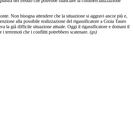
 una piastra del freddo che potrebbe rilanciare la commercializzazione
zzonte. Non bisogna attendere che la situazione si aggravi ancor più e,
enzione alla possibile realizzazione del rigassificatore a Gioia Tauro
 la già difficile situazione attuale. Oggi il rigassificatore e domani il
e i terremoti che i conflitti potrebbero scatenare.
(gs)