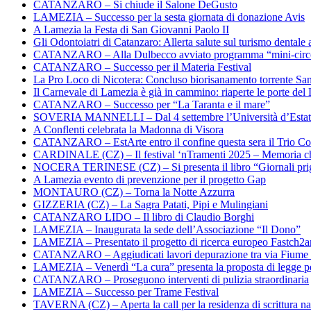
CATANZARO – Si chiude il Salone DeGusto
LAMEZIA – Successo per la sesta giornata di donazione Avis
A Lamezia la Festa di San Giovanni Paolo II
Gli Odontoiatri di Catanzaro: Allerta salute sul turismo dentale a
CATANZARO – Alla Dulbecco avviato programma “mini-circol
CATANZARO – Successo per il Materia Festival
La Pro Loco di Nicotera: Concluso biorisanamento torrente Sa
Il Carnevale di Lamezia è già in cammino: riaperte le porte del 
CATANZARO – Successo per “La Taranta e il mare”
SOVERIA MANNELLI – Dal 4 settembre l’Università d’Estate 
A Conflenti celebrata la Madonna di Visora
CATANZARO – EstArte entro il confine questa sera il Trio Co
CARDINALE (CZ) – Il festival ‘nTramenti 2025 – Memoria c
NOCERA TERINESE (CZ) – Si presenta il libro “Giornali prig
A Lamezia evento di prevenzione per il progetto Gap
MONTAURO (CZ) – Torna la Notte Azzurra
GIZZERIA (CZ) – La Sagra Patati, Pipi e Mulingiani
CATANZARO LIDO – Il libro di Claudio Borghi
LAMEZIA – Inaugurata la sede dell’Associazione “Il Dono”
LAMEZIA – Presentato il progetto di ricerca europeo Fastch2
CATANZARO – Aggiudicati lavori depurazione tra via Fiume
LAMEZIA – Venerdì “La cura” presenta la proposta di legge per
CATANZARO – Proseguono interventi di pulizia straordinaria
LAMEZIA – Successo per Trame Festival
TAVERNA (CZ) – Aperta la call per la residenza di scrittura na