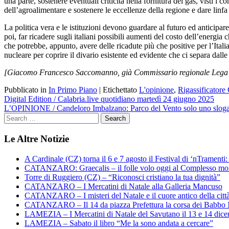
una parte, sostenere eventuali criticità nella fornitura del gas, visti i 
dell’agroalimentare e sostenere le eccellenze della regione e dare linfa 
La politica vera e le istituzioni devono guardare al futuro ed anticipar
poi, far ricadere sugli italiani possibili aumenti del costo dell’energ
che potrebbe, appunto, avere delle ricadute più che positive per l’Italia
nucleare per coprire il divario esistente ed evidente che ci separa dalle
[Giacomo Francesco Saccomanno, già Commissario regionale Lega
Pubblicato in
In Primo Piano
|
Etichettato
L'opinione
,
Rigassificatore
Navigazione
Digital Edition / Calabria.live quotidiano martedì 24 giugno 2025
L’OPINIONE / Candeloro Imbalzano: Parco del Vento solo uno slog
articoli
Le Altre Notizie
A Cardinale (CZ) torna il 6 e 7 agosto il Festival di ‘nTramenti: 
CATANZARO: Graecalis – il folle volo oggi al Complesso m
Torre di Ruggiero (CZ) – “Riconosci cristiano la tua dignità”
CATANZARO – I Mercatini di Natale alla Galleria Mancuso
CATANZARO – I misteri del Natale e il cuore antico della citt
CATANZARO – Il 14 da piazza Prefettura la corsa dei Babbo 
LAMEZIA – I Mercatini di Natale del Savutano il 13 e 14 dic
LAMEZIA – Sabato il libro “Me la sono andata a cercare”