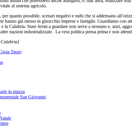
conflitti attuali che potrebbero anche allargarsi, e, dall’altra, realizzare
vitale al sistema agricolo.
e, per quanto possibile, scenari negativi e nubi che si addensano all’ori
ia che hanno già messo in ginocchio imprese e famiglie. Guardiamo con att
 e la Calabria. Stare fermi a guardare non serve a nessuno e, anzi, aggrava
 altre nazioni industrializzate. La vera politica pensa prima e non attend
 Calabria]
 Gioia Tauro
an
arte in piazza
onumentale San Giovanni
à
Natale
embre