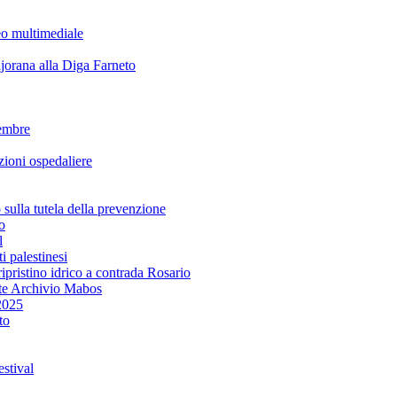
eo multimediale
rana alla Diga Farneto
embre
ioni ospedaliere
lla tutela della prevenzione
o
l
i palestinesi
ipristino idrico a contrada Rosario
te Archivio Mabos
2025
to
stival