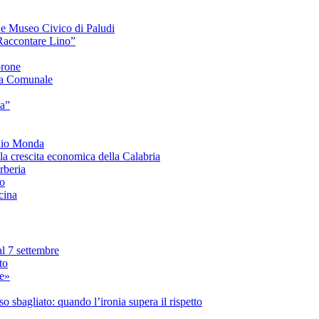
e e Museo Civico di Paludi
Raccontare Lino”
orone
a Comunale
ia”
onio Monda
la crescita economica della Calabria
beria
co
cina
l 7 settembre
to
le»
 sbagliato: quando l’ironia supera il rispetto