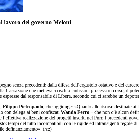
 al lavoro del governo Meloni
no senza precedenti: dalla difesa dell’ergastolo ostativo e del carcere 
ella Cassazione che metteva a rischio tantissimi processi in corso, il pote
 espresse dal responsabile di Libera, secondo cui ci sarebbe un depoten
a,
Filippo Pietropaolo
, che aggiunge: «Quanto alle risorse destinate ai 
rno con delega ai beni confiscati
Wanda Ferro
– che non c’è alcun defin
 l’effettiva realizzazione dei progetti inseriti nel Pnrr. I precedenti go
 tempi del tutto incompatibili con le rigide ed intransigenti regole di r
bile definanziamento». (
rcz
)