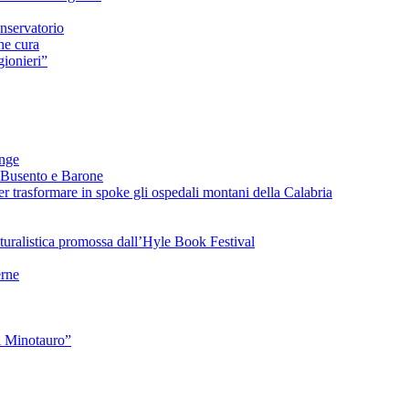
nservatorio
he cura
ionieri”
ange
 Busento e Barone
 trasformare in spoke gli ospedali montani della Calabria
turalistica promossa dall’Hyle Book Festival
rne
l Minotauro”