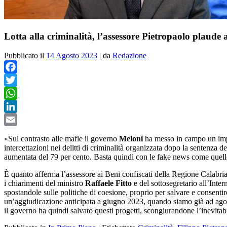
Lotta alla criminalità, l’assessore Pietropaolo plaude
Pubblicato il
14 Agosto 2023
|
da
Redazione
Facebook
Twitter
WhatsApp
LinkedIn
Email
«Sul contrasto alle mafie il governo
Meloni
ha messo in campo un impeg
intercettazioni nei delitti di criminalità organizzata dopo la sentenza d
aumentata del 79 per cento. Basta quindi con le fake news come quelle
È quanto afferma l’assessore ai Beni confiscati della Regione Calabri
i chiarimenti del ministro
Raffaele Fitto
e del sottosegretario all’Inte
spostandole sulle politiche di coesione, proprio per salvare e consentire
un’aggiudicazione anticipata a giugno 2023, quando siamo già ad agosto:
il governo ha quindi salvato questi progetti, scongiurandone l’inevita