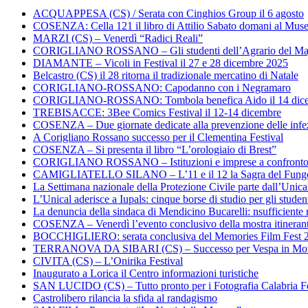
ACQUAPPESA (CS) / Serata con Cinghios Group il 6 agosto
COSENZA: Cella 121 il libro di Attilio Sabato domani al Mus
MARZI (CS) – Venerdì “Radici Reali”
CORIGLIANO ROSSANO – Gli studenti dell’Agrario del Majo
DIAMANTE – Vicoli in Festival il 27 e 28 dicembre 2025
Belcastro (CS) il 28 ritorna il tradizionale mercatino di Natale
CORIGLIANO-ROSSANO: Capodanno con i Negramaro
CORIGLIANO-ROSSANO: Tombola benefica Aido il 14 dic
TREBISACCE: 3Bee Comics Festival il 12-14 dicembre
COSENZA – Due giornate dedicate alla prevenzione delle infez
A Corigliano Rossano successo per il Clementina Festival
COSENZA – Si presenta il libro “L’orologiaio di Brest”
CORIGLIANO ROSSANO – Istituzioni e imprese a confronto su
CAMIGLIATELLO SILANO – L’11 e il 12 la Sagra del Fung
La Settimana nazionale della Protezione Civile parte dall’Unica
L’Unical aderisce a Iupals: cinque borse di studio per gli student
La denuncia della sindaca di Mendicino Bucarelli: nsufficiente r
COSENZA – Venerdì l’evento conclusivo della mostra itineran
BOCCHIGLIERO: serata conclusiva del Memories Film Fest 
TERRANOVA DA SIBARI (CS) – Successo per Vespa in Mo
CIVITA (CS) – L’Onirika Festival
Inaugurato a Lorica il Centro informazioni turistiche
SAN LUCIDO (CS) – Tutto pronto per i Fotografia Calabria Fe
Castrolibero rilancia la sfida al randagismo