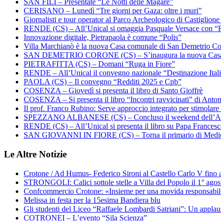
SAN FILI – Presentate “Le Notti delle Magare”
CERISANO – Lunedì “Tre giorni per Gaza: oltre i muri”
Giornalisti e tour operator al Parco Archeologico di Castiglion
RENDE (CS) – All’Unical si omaggia Pasquale Versace con “
Innovazione digitale, Pietrapaola è comune “Polis”
Villa Marchianò è la nuova Casa comunale di San Demetrio C
SAN DEMETRIO CORONE (CS) – S’inaugura la nuova Cas
PIETRAFITTA (CS) – Domani “Ruga in Fiore”
RENDE – All’Unical il convegno nazionale “Destinazione Ital
PAOLA (CS) – Il convegno “Redditi 2025 e Cpb”
COSENZA – Giovedì si presenta il libro di Santo Gioffrè
COSENZA – Si presenta il libro “Incontri ravvicinati” di Ant
Il prof. Franco Rubino: Serve approccio integrato per stimolare 
SPEZZANO ALBANESE (CS) – Concluso il weekend dell’Ar
RENDE (CS) – All’Unical si presenta il libro su Papa Frances
SAN GIOVANNI IN FIORE (CS) – Torna il primario di Medi
Le Altre Notizie
Crotone / Ad Humus- Federico Sironi al Castello Carlo V fino a
STRONGOLI: Calici sottole stelle a Villa del Popolo il 1° agos
Confcommercio Crotone: «Insieme per una movida responsabi
Melissa in festa per la 15esima Bandiera blu
Gli studenti del Liceo “Raffaele Lombardi Satriani”: Un applauso
COTRONEI – L’evento “Sila Scienza”