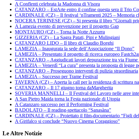
A Conflenti celebrata la Madonna di Visora
CATANZARO – EstArte entro il confine questa sera il Trio Co
CARDINALE (CZ) – Il festival ‘nTramenti 2025 – Memoria c
NOCERA TERINESE (CZ) – Si presenta il libro “Giornali prig
A Lamezia evento di prevenzione per il progetto Gap
MONTAURO (CZ) – Torna la Notte Azzurra
GIZZERIA (CZ) – La Sagra Patati, Pipi e Mulingiani
CATANZARO LIDO – Il libro di Claudio Borghi
LAMEZIA – Inaugurata la sede dell’Associazione “Il Dono”
LAMEZIA – Presentato il progetto di ricerca europeo Fastch2
CATANZARO – Aggiudicati lavori depurazione tra via Fiume
LAMEZIA – Venerdì “La cura” presenta la proposta di legge per
CATANZARO – Proseguono interventi di pulizia straordinaria
LAMEZIA – Successo per Trame Festival
TAVERNA (CZ) – Aperta la call per la residenza di scrittura na
CATANZARO – Il 17 giugno torna daMargherita
SOVERIA MANNELLI – Il Festival del Lavoro nelle aree inte
A San Pietro Maida torna la Festa nazionale di Utopia
A Catanzaro successo per il Performing Festival
BADOLATO – Il reading-spettacolo “Sanasàna”
CARDINALE (CZ) – Proiettato il film-documentario “Figli de
A Girifalco si conclude “Nuovo Cinema Coraggioso”
Le Altre Notizie