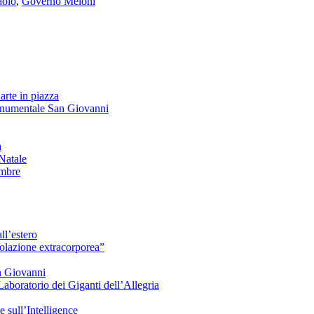
aolo
,
Governo Meloni
arte in piazza
onumentale San Giovanni
à
Natale
embre
ll’estero
azione extracorporea”
n Giovanni
Laboratorio dei Giganti dell’Allegria
sull’Intelligence