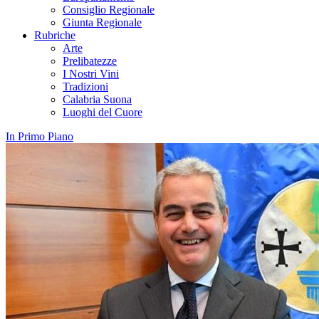
Consiglio Regionale
Giunta Regionale
Rubriche
Arte
Prelibatezze
I Nostri Vini
Tradizioni
Calabria Suona
Luoghi del Cuore
In Primo Piano