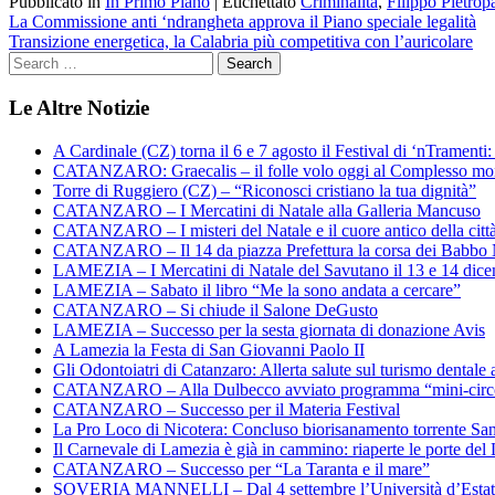
Pubblicato in
In Primo Piano
|
Etichettato
Criminalità
,
Filippo Pietrop
Navigazione
La Commissione anti ‘ndrangheta approva il Piano speciale legalità
Transizione energetica, la Calabria più competitiva con l’auricolare
articoli
Le Altre Notizie
A Cardinale (CZ) torna il 6 e 7 agosto il Festival di ‘nTramenti: 
CATANZARO: Graecalis – il folle volo oggi al Complesso m
Torre di Ruggiero (CZ) – “Riconosci cristiano la tua dignità”
CATANZARO – I Mercatini di Natale alla Galleria Mancuso
CATANZARO – I misteri del Natale e il cuore antico della citt
CATANZARO – Il 14 da piazza Prefettura la corsa dei Babbo 
LAMEZIA – I Mercatini di Natale del Savutano il 13 e 14 dic
LAMEZIA – Sabato il libro “Me la sono andata a cercare”
CATANZARO – Si chiude il Salone DeGusto
LAMEZIA – Successo per la sesta giornata di donazione Avis
A Lamezia la Festa di San Giovanni Paolo II
Gli Odontoiatri di Catanzaro: Allerta salute sul turismo dentale a
CATANZARO – Alla Dulbecco avviato programma “mini-circol
CATANZARO – Successo per il Materia Festival
La Pro Loco di Nicotera: Concluso biorisanamento torrente Sa
Il Carnevale di Lamezia è già in cammino: riaperte le porte del 
CATANZARO – Successo per “La Taranta e il mare”
SOVERIA MANNELLI – Dal 4 settembre l’Università d’Estate 