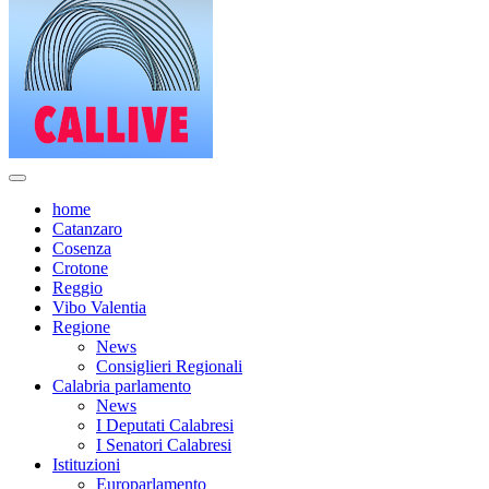
home
Catanzaro
Cosenza
Crotone
Reggio
Vibo Valentia
Regione
News
Consiglieri Regionali
Calabria parlamento
News
I Deputati Calabresi
I Senatori Calabresi
Istituzioni
Europarlamento