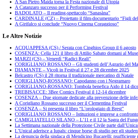
A San Pietro Maida torna la Festa nazionale di Utopia
A Catanzaro successo per il Performing Festival
BADOLATO – Il reading-spettacolo “Sanasàna”
CARDINALE (CZ) – Proiettato il film-documentario “Figli de
A Girifalco si conclude “Nuovo Cinema Coraggioso”
Le Altre Notizie
ACQUAPPESA (CS) / Serata con Cinghios Group il 6 agosto
COSENZA: Cella 121 il libro di Attilio Sabato domani al Mus
MARZI (CS) – Venerdì “Radici Reali”
CORIGLIANO ROSSANO – Gli studenti dell’Agrario del Majo
DIAMANTE – Vicoli in Festival il 27 e 28 dicembre 2025
Belcastro (CS) il 28 ritorna il tradizionale mercatino di Natale
CORIGLIANO-ROSSANO: Capodanno con i Negramaro
CORIGLIANO-ROSSANO: Tombola benefica Aido il 14 dic
TREBISACCE: 3Bee Comics Festival il 12-14 dicembre
COSENZA – Due giornate dedicate alla prevenzione delle infez
A Corigliano Rossano successo per il Clementina Festival
COSENZA – Si presenta il libro “L’orologiaio di Brest”
CORIGLIANO ROSSANO – Istituzioni e imprese a confronto su
CAMIGLIATELLO SILANO – L’11 e il 12 la Sagra del Fung
La Settimana nazionale della Protezione Civile parte dall’Unica
L’Unical aderisce a Iupals: cinque borse di studio per gli student
La denuncia della sindaca di Mendicino Bucarelli: nsufficiente r