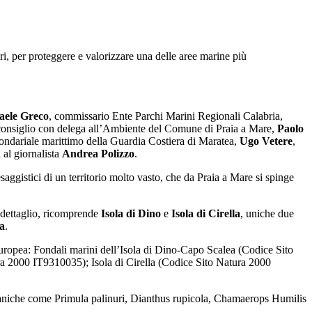
ri,
per proteggere e valorizzare una delle aree marine più
aele Greco
, commissario Ente Parchi Marini Regionali Calabria,
 consiglio con delega all’Ambiente del Comune di Praia a Mare,
Paolo
condariale marittimo della Guardia Costiera di Maratea,
Ugo Vetere
,
 al giornalista
Andrea Polizzo
.
aggistici di un territorio molto vasto, che da Praia a Mare si spinge
 dettaglio, ricomprende
Isola di Dino
e
Isola di Cirella
, uniche due
a
.
europea:
Fondali marini dell’Isola di Dino-Capo Scalea (Codice Sito
ura 2000 IT9310035);
Isola di Cirella (Codice Sito Natura 2000
 botaniche come Primula palinuri, Dianthus rupicola, Chamaerops Humilis