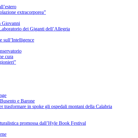
ll’estero
azione extracorporea”
n Giovanni
Laboratorio dei Giganti dell’Allegria
sull’Intelligence
nservatorio
he cura
ionieri”
ange
 Busento e Barone
 trasformare in spoke gli ospedali montani della Calabria
turalistica promossa dall’Hyle Book Festival
rne