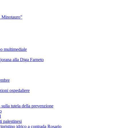
l Minotauro”
eo multimediale
rana alla Diga Farneto
embre
ioni ospedaliere
lla tutela della prevenzione
o
l
i palestinesi
ipristino idrico a contrada Rosario