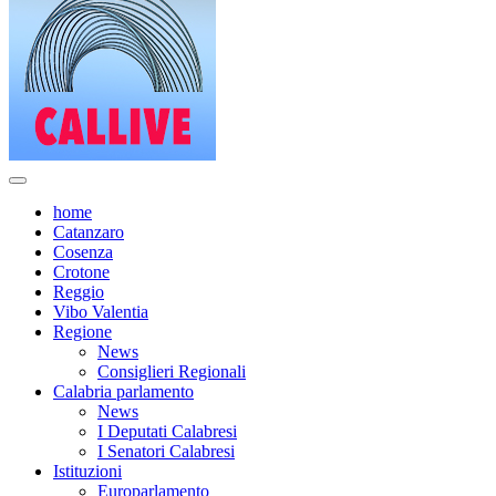
home
Catanzaro
Cosenza
Crotone
Reggio
Vibo Valentia
Regione
News
Consiglieri Regionali
Calabria parlamento
News
I Deputati Calabresi
I Senatori Calabresi
Istituzioni
Europarlamento