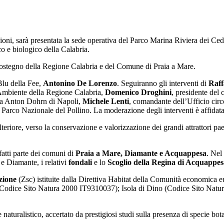
ioni, sarà presentata la sede operativa del Parco Marina Riviera dei Ced
co e biologico della Calabria.
 sostegno della Regione Calabria e del Comune di Praia a Mare.
 Blu della Fee,
Antonino De Lorenzo
. Seguiranno gli interventi di
Raff
l’Ambiente della Regione Calabria,
Domenico Droghini
, presidente del
ica Anton Dohrn di Napoli,
Michele Lenti
, comandante dell’Ufficio cir
el Parco Nazionale del Pollino. La moderazione degli interventi è affidata
riore, verso la conservazione e valorizzazione dei grandi attrattori paes
nfatti parte dei comuni di
Praia a Mare, Diamante e Acquappesa
. Nel
 e Diamante, i relativi
fondali
e lo
Scoglio della Regina di Acquappes
zione
(Zsc) istituite dalla Direttiva Habitat della Comunità economica 
 (Codice Sito Natura 2000 IT9310037);
Isola di Dino (Codice Sito Nat
e naturalistico, accertato da prestigiosi studi sulla presenza di specie