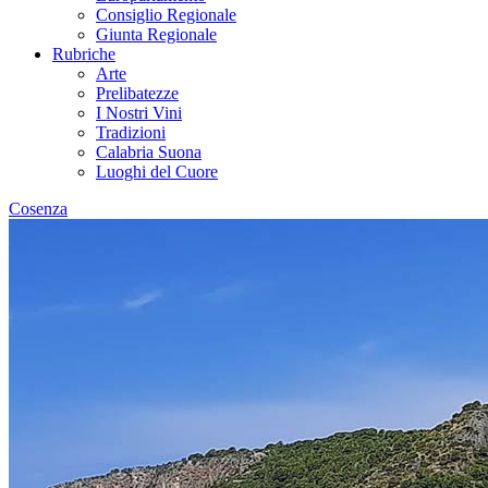
Consiglio Regionale
Giunta Regionale
Rubriche
Arte
Prelibatezze
I Nostri Vini
Tradizioni
Calabria Suona
Luoghi del Cuore
Cosenza