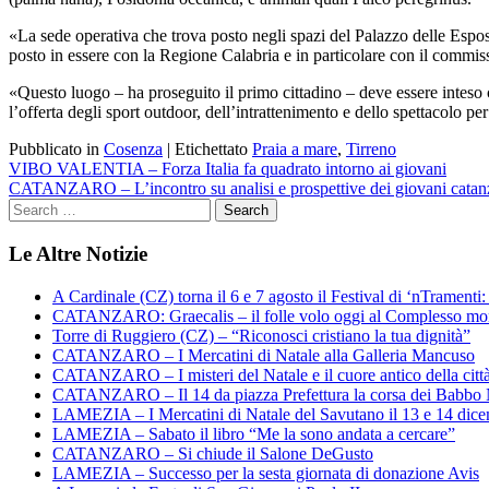
«La sede operativa che
trova posto negli spazi del Palazzo delle Espos
posto in essere con la Regione Calabria e in particolare con il commi
«Questo luogo – ha proseguito il primo cittadino – deve essere inteso 
l’offerta degli sport outdoor, dell’intrattenimento e dello spettacolo per
Pubblicato in
Cosenza
|
Etichettato
Praia a mare
,
Tirreno
Navigazione
VIBO VALENTIA – Forza Italia fa quadrato intorno ai giovani
CATANZARO – L’incontro su analisi e prospettive dei giovani catan
articoli
Le Altre Notizie
A Cardinale (CZ) torna il 6 e 7 agosto il Festival di ‘nTramenti: 
CATANZARO: Graecalis – il folle volo oggi al Complesso m
Torre di Ruggiero (CZ) – “Riconosci cristiano la tua dignità”
CATANZARO – I Mercatini di Natale alla Galleria Mancuso
CATANZARO – I misteri del Natale e il cuore antico della citt
CATANZARO – Il 14 da piazza Prefettura la corsa dei Babbo 
LAMEZIA – I Mercatini di Natale del Savutano il 13 e 14 dic
LAMEZIA – Sabato il libro “Me la sono andata a cercare”
CATANZARO – Si chiude il Salone DeGusto
LAMEZIA – Successo per la sesta giornata di donazione Avis