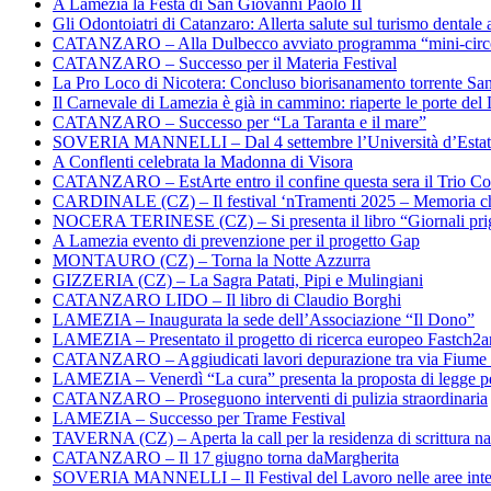
A Lamezia la Festa di San Giovanni Paolo II
Gli Odontoiatri di Catanzaro: Allerta salute sul turismo dentale a
CATANZARO – Alla Dulbecco avviato programma “mini-circol
CATANZARO – Successo per il Materia Festival
La Pro Loco di Nicotera: Concluso biorisanamento torrente Sa
Il Carnevale di Lamezia è già in cammino: riaperte le porte del 
CATANZARO – Successo per “La Taranta e il mare”
SOVERIA MANNELLI – Dal 4 settembre l’Università d’Estate 
A Conflenti celebrata la Madonna di Visora
CATANZARO – EstArte entro il confine questa sera il Trio Co
CARDINALE (CZ) – Il festival ‘nTramenti 2025 – Memoria c
NOCERA TERINESE (CZ) – Si presenta il libro “Giornali prig
A Lamezia evento di prevenzione per il progetto Gap
MONTAURO (CZ) – Torna la Notte Azzurra
GIZZERIA (CZ) – La Sagra Patati, Pipi e Mulingiani
CATANZARO LIDO – Il libro di Claudio Borghi
LAMEZIA – Inaugurata la sede dell’Associazione “Il Dono”
LAMEZIA – Presentato il progetto di ricerca europeo Fastch2
CATANZARO – Aggiudicati lavori depurazione tra via Fiume
LAMEZIA – Venerdì “La cura” presenta la proposta di legge per
CATANZARO – Proseguono interventi di pulizia straordinaria
LAMEZIA – Successo per Trame Festival
TAVERNA (CZ) – Aperta la call per la residenza di scrittura na
CATANZARO – Il 17 giugno torna daMargherita
SOVERIA MANNELLI – Il Festival del Lavoro nelle aree inte