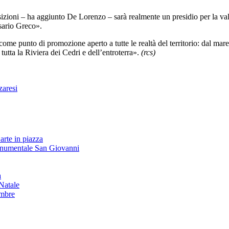
izioni
– ha aggiunto De Lorenzo – sarà realmente un presidio per la valor
ssario Greco».
come punto di promozione aperto a tutte le realtà del territorio: dal mar
 tutta la Riviera dei Cedri e dell’entroterra».
(rcs)
zaresi
arte in piazza
onumentale San Giovanni
à
Natale
embre