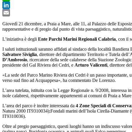
WhatsApp
LinkedIn
Email
Giovedì 21 dicembre, a Praia a Mare, alle 11, al Palazzo delle Esposiz
rappresentative e di pregio dal punto di vista paesaggistico, naturalisti
L’iniziativa è degli
Ente Parchi Marini Regionali Calabria
, con il
I saluti istituzionali saranno affidati al sindaco della località Bandiera
Salvatore Siviglia
, direttore del dipartimento Territorio e Tutela del
D’Ambrosio
, ricercatore della sede calabrese della Stazione Zoolog
presidente del Gal Riviera dei Cedri, e
Arturo Valicenti
, direttore d
«La sede del Parco Marino Riviera dei Cedri è un passo importante, ulte
verso sud fino ad Acquappesa», ha commentato De Lorenzo.
L’area tutelata, istituita con la Legge Regionale n. 9/2008, interessa i
isole calabresi, rispettivamente appartenenti ai comuni di Praia a Mare
L’area del parco è inoltre interessata da
4 Zone Speciali di Conserva
Natura 2000 IT9310034);
Fondali marini dell’Isola Cirella-Diamante
IT9310036).
Oltre al pregio paesaggistico, questi luoghi hanno un indiscusso valor
(palma nana), Posidonia oceanica, e animali quali Falco peregrinus.