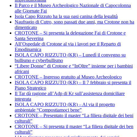
Il Parco e il Museo Archeologico Nazionale di Capocolonna
alle Giornate Fai
Isola Capo Rizzuto ha la sua oasi canina della legalità
Naufragio di Cutro, sono passati due anni, ma Crotone non ha
dimenticato
CROTONE – Si presenta la delegazione Fai di Crotone e
Santa Severina
All’Ospedale di Crotone al via i lavori per il Reparto di
Emodinamica
ISOLA CAPO RIZZUTO (KR) – Lunedì il convegno su
bullismo e cyberbullismo
“Libere Donne” di Crotone e “InOltre” insieme per i bambini
africani
CROTONE – Ingresso gratuito al Museo Archeologico
ISOLA CAPO RIZZUTO (KR) – Il 7 febbraio si presenta il
Piano Strategico
Il Tar dà ragione all’Adp di Kr sull’assistenza domiciliare
integrata
ISOLA CAPO RIZZUTO (KR) – Al via il progetto
ambientale “Compostiamoci bene”
CROTONE – Presentato il master “La filiera digitale dei beni
culturali”
CROTONE – Si presenta il master “La filiera digitale dei ben
culturali”