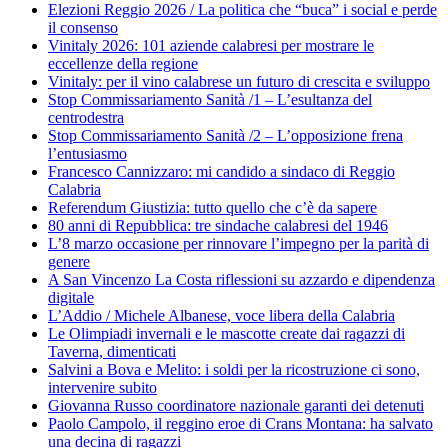
Elezioni Reggio 2026 / La politica che “buca” i social e perde
il consenso
Vinitaly 2026: 101 aziende calabresi per mostrare le
eccellenze della regione
Vinitaly: per il vino calabrese un futuro di crescita e sviluppo
Stop Commissariamento Sanità /1 – L’esultanza del
centrodestra
Stop Commissariamento Sanità /2 – L’opposizione frena
l’entusiasmo
Francesco Cannizzaro: mi candido a sindaco di Reggio
Calabria
Referendum Giustizia: tutto quello che c’è da sapere
80 anni di Repubblica: tre sindache calabresi del 1946
L’8 marzo occasione per rinnovare l’impegno per la parità di
genere
A San Vincenzo La Costa riflessioni su azzardo e dipendenza
digitale
L’Addio / Michele Albanese, voce libera della Calabria
Le Olimpiadi invernali e le mascotte create dai ragazzi di
Taverna, dimenticati
Salvini a Bova e Melito: i soldi per la ricostruzione ci sono,
intervenire subito
Giovanna Russo coordinatore nazionale garanti dei detenuti
Paolo Campolo, il reggino eroe di Crans Montana: ha salvato
una decina di ragazzi