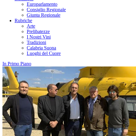
Europarlamento
Consiglio Regionale
Giunta Regionale
Rubriche
Arte
Prelibatezze
I Nostri Vini
Tradizioni
Calabria Suona
Luoghi del Cuore
In Primo Piano