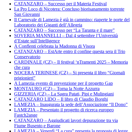
CATANZARO – Successo per il Materia Festival
La Pro Loco di Nicotera: Concluso biorisanamento torrente
San Giovanni
Il Carnevale di Lamezia è già in cammino: riaperte le porte del
Laboratorio dei Giganti dell’Allegria
CATANZARO – Successo per “La Taranta e il mare”
SOVERIA MANNELLI – Dal 4 settembre l’Università
d’Estate sull’Intelligence
A Conflenti celebrata la Madonna di Visora
CATANZARO – EstArte entro il confine questa sera il Trio
Conservatorio
CARDINALE (CZ) – Il festival ‘nTramenti 2025 – Memoria
che cura
NOCERA TERINESE (CZ) – Si presenta il libro “Giornali
prigionieri”
A Lamezia evento di prevenzione per il progetto Gap
MONTAURO (CZ) – Torna la Notte Azzurra
GIZZERIA (CZ) – La Sagra Patati, Pipi e Mulingiani
CATANZARO LIDO – Il libro di Claudio Borghi
LAMEZIA – Inaugurata la sede dell’Associazione “Il Dono”
LAMEZIA – Presentato il progetto di ricerca europeo
Fastch2ange
CATANZARO – Aggiudicati lavori depurazione tra via
Fiume Busento e Barone
LAMEZIA – Venerdì “La cura” presenta la proposta di legge