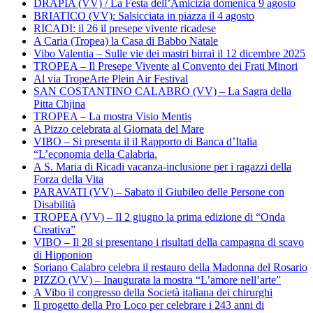
DRAPIA (VV) / La Festa dell’Amicizia domenica 9 agosto
BRIATICO (VV): Salsicciata in piazza il 4 agosto
RICADI: il 26 il presepe vivente ricadese
A Caria (Tropea) la Casa di Babbo Natale
Vibo Valentia – Sulle vie dei mastri birrai il 12 dicembre 2025
TROPEA – Il Presepe Vivente al Convento dei Frati Minori
Al via TropeArte Plein Air Festival
SAN COSTANTINO CALABRO (VV) – La Sagra della
Pitta Chjina
TROPEA – La mostra Visio Mentis
A Pizzo celebrata al Giornata del Mare
VIBO – Si presenta il il Rapporto di Banca d’Italia
“L’economia della Calabria.
A S. Maria di Ricadi vacanza-inclusione per i ragazzi della
Forza della Vita
PARAVATI (VV) – Sabato il Giubileo delle Persone con
Disabilità
TROPEA (VV) – Il 2 giugno la prima edizione di “Onda
Creativa”
VIBO – Il 28 si presentano i risultati della campagna di scavo
di Hipponion
Soriano Calabro celebra il restauro della Madonna del Rosario
PIZZO (VV) – Inaugurata la mostra “L’amore nell’arte”
A Vibo il congresso della Società italiana dei chirurghi
Il progetto della Pro Loco per celebrare i 243 anni di