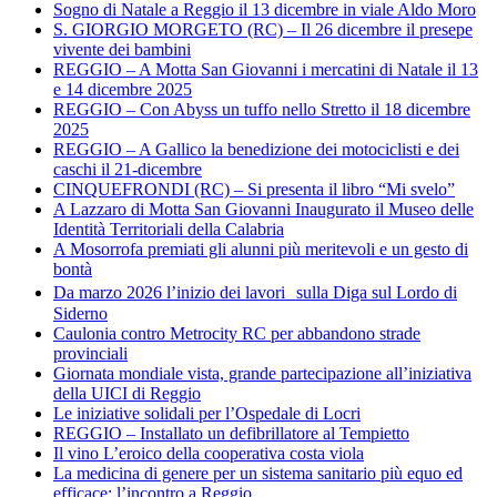
Sogno di Natale a Reggio il 13 dicembre in viale Aldo Moro
S. GIORGIO MORGETO (RC) – Il 26 dicembre il presepe
vivente dei bambini
REGGIO – A Motta San Giovanni i mercatini di Natale il 13
e 14 dicembre 2025
REGGIO – Con Abyss un tuffo nello Stretto il 18 dicembre
2025
REGGIO – A Gallico la benedizione dei motociclisti e dei
caschi il 21-dicembre
CINQUEFRONDI (RC) – Si presenta il libro “Mi svelo”
A Lazzaro di Motta San Giovanni Inaugurato il Museo delle
Identità Territoriali della Calabria
A Mosorrofa premiati gli alunni più meritevoli e un gesto di
bontà
Da marzo 2026 l’inizio dei lavori sulla Diga sul Lordo di
Siderno
Caulonia contro Metrocity RC per abbandono strade
provinciali
Giornata mondiale vista, grande partecipazione all’iniziativa
della UICI di Reggio
Le iniziative solidali per l’Ospedale di Locri
REGGIO – Installato un defibrillatore al Tempietto
Il vino L’eroico della cooperativa costa viola
La medicina di genere per un sistema sanitario più equo ed
efficace: l’incontro a Reggio