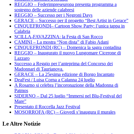
REGGIO – Federimpreseuropa presenta programma a
sostegno delle aziende calabresi
REGGIO – Successo per i Negroni Days
GERACE – Successo per il progetto “Best Artist in Gerace”
CINQUEFRONDI– Cartoon Show Party: l’unica tappa in
Calabria
SCILLA-FAVAZZINA: la Festa di San Rocco
CAMINI – La mostra “Non dista” di Fabio Adani
CINQUEFRONDI (RC) – Domenica la sagra contadina
REGGIO – Inaugurato il nuovo Lungomare Cicerone di
Lazzaro
Successo a Reggio per l’anteprima del Concorso dei
Madonnari di Taurianova.
GERACE – La 25esima edizione di Borgo Incantato
DeaFest / Luisa Corna a Calanna 24 luglio
A Rosarno si celebra l’incoronazione della Madonna di
Patmos
SIDERNO – Dal 25 luglio “Immersi nel Blu-Festival del
Mare”
Presentato il Roccella Jazz Festival
MOSORROFA (RC) – Giovedì s’inaugura il murales
Le Altre Notizie