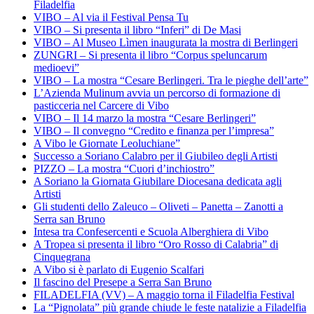
Filadelfia
VIBO – Al via il Festival Pensa Tu
VIBO – Si presenta il libro “Inferi” di De Masi
VIBO – Al Museo Lìmen inaugurata la mostra di Berlingeri
ZUNGRI – Si presenta il libro “Corpus speluncarum
medioevi”
VIBO – La mostra “Cesare Berlingeri. Tra le pieghe dell’arte”
L’Azienda Mulinum avvia un percorso di formazione di
pasticceria nel Carcere di Vibo
VIBO – Il 14 marzo la mostra “Cesare Berlingeri”
VIBO – Il convegno “Credito e finanza per l’impresa”
A Vibo le Giornate Leoluchiane”
Successo a Soriano Calabro per il Giubileo degli Artisti
PIZZO – La mostra “Cuori d’inchiostro”
A Soriano la Giornata Giubilare Diocesana dedicata agli
Artisti
Gli studenti dello Zaleuco – Oliveti – Panetta – Zanotti a
Serra san Bruno
Intesa tra Confesercenti e Scuola Alberghiera di Vibo
A Tropea si presenta il libro “Oro Rosso di Calabria” di
Cinquegrana
A Vibo si è parlato di Eugenio Scalfari
Il fascino del Presepe a Serra San Bruno
FILADELFIA (VV) – A maggio torna il Filadelfia Festival
La “Pignolata” più grande chiude le feste natalizie a Filadelfia