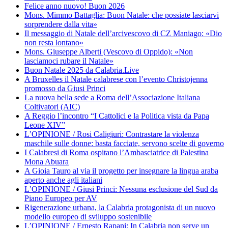
Felice anno nuovo! Buon 2026
Mons. Mimmo Battaglia: Buon Natale: che possiate lasciarvi
sorprendere dalla vita»
Il messaggio di Natale dell’arcivescovo di CZ Maniago: «Dio
non resta lontano»
Mons. Giuseppe Alberti (Vescovo di Oppido): «Non
lasciamoci rubare il Natale»
Buon Natale 2025 da Calabria.Live
A Bruxelles il Natale calabrese con l’evento Christojenna
promosso da Giusi Princi
La nuova bella sede a Roma dell’Associazione Italiana
Coltivatori (AIC)
A Reggio l’incontro “I Cattolici e la Politica vista da Papa
Leone XIV”
L’OPINIONE / Rosi Caligiuri: Contrastare la violenza
maschile sulle donne: basta facciate, servono scelte di governo
I Calabresi di Roma ospitano l’Ambasciatrice di Palestina
Mona Abuara
A Gioia Tauro al via il progetto per insegnare la lingua araba
aperto anche agli italiani
L’OPINIONE / Giusi Princi: Nessuna esclusione del Sud da
Piano Europeo per AV
Rigenerazione urbana, la Calabria protagonista di un nuovo
modello europeo di sviluppo sostenibile
L’OPINIONE / Ernesto Rapani: In Calabria non serve un