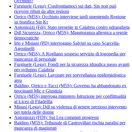
Occhiuto?
Furgiuele (Lega): Confrontiamoci sui dati, Sin non può
ricevere rifiuti da altre regioni
Orrico (M5S): Occhiuto interviene tardi smentendo Regione
su bonifica Sin Kr
Antoniozzi (Fdi): Stato presente in Calabria contro ndrangheta
Ddl Sicurezza, Orrico (M5S): Maggioranza allergica a regole
democratiche
Irto e Misiani (PD) interrogano Salvini su caso Scarcella-
Agostinelli
Orrico (M5S): A Rogliano sospeso servizio di logopedia per
mancanza di personale
Furgiuele (Lega): Fondi per la sicurezza idraulica passo avanti
per sviluppo Calabria
Furgiuele (Lega): Lavorare per sorveglianza epidemiologica
area
Baldino, Orrico e Tucci (M5S): Governo ha abbandonato ex
tirocinanti Mic e Giustizia
Orrico (M5S) interroga ministero Istruzione per conflittualità
al Liceo di Filadelfia
Minasi (Lega): Ddl su violenza di genere prezioso intervento
per tutela delle donne
Antoniozzi (FDI): Sui Lea compiuti progressi
Baldino (M5S): Tribunale di Castrovillari rischia paralisi per
mancanza di magistrati