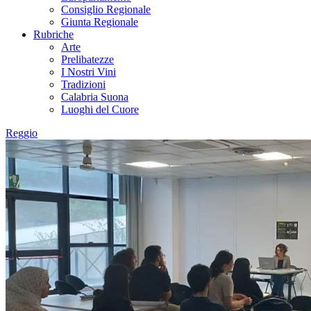
Consiglio Regionale
Giunta Regionale
Rubriche
Arte
Prelibatezze
I Nostri Vini
Tradizioni
Calabria Suona
Luoghi del Cuore
Reggio