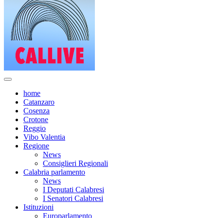
home
Catanzaro
Cosenza
Crotone
Reggio
Vibo Valentia
Regione
News
Consiglieri Regionali
Calabria parlamento
News
I Deputati Calabresi
I Senatori Calabresi
Istituzioni
Europarlamento