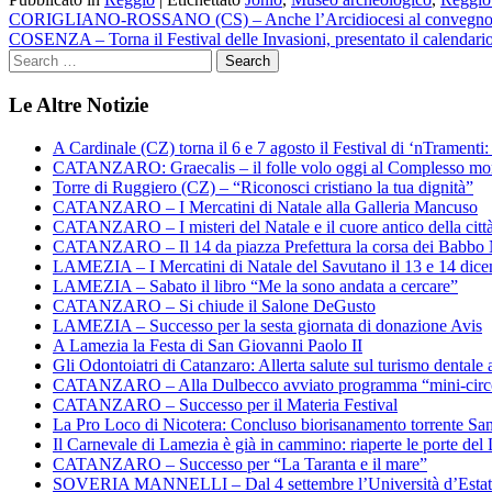
Navigazione
CORIGLIANO-ROSSANO (CS) – Anche l’Arcidiocesi al convegno su
COSENZA – Torna il Festival delle Invasioni, presentato il calendari
articoli
Le Altre Notizie
A Cardinale (CZ) torna il 6 e 7 agosto il Festival di ‘nTramenti: 
CATANZARO: Graecalis – il folle volo oggi al Complesso m
Torre di Ruggiero (CZ) – “Riconosci cristiano la tua dignità”
CATANZARO – I Mercatini di Natale alla Galleria Mancuso
CATANZARO – I misteri del Natale e il cuore antico della citt
CATANZARO – Il 14 da piazza Prefettura la corsa dei Babbo 
LAMEZIA – I Mercatini di Natale del Savutano il 13 e 14 dic
LAMEZIA – Sabato il libro “Me la sono andata a cercare”
CATANZARO – Si chiude il Salone DeGusto
LAMEZIA – Successo per la sesta giornata di donazione Avis
A Lamezia la Festa di San Giovanni Paolo II
Gli Odontoiatri di Catanzaro: Allerta salute sul turismo dentale a
CATANZARO – Alla Dulbecco avviato programma “mini-circol
CATANZARO – Successo per il Materia Festival
La Pro Loco di Nicotera: Concluso biorisanamento torrente Sa
Il Carnevale di Lamezia è già in cammino: riaperte le porte del 
CATANZARO – Successo per “La Taranta e il mare”
SOVERIA MANNELLI – Dal 4 settembre l’Università d’Estate 