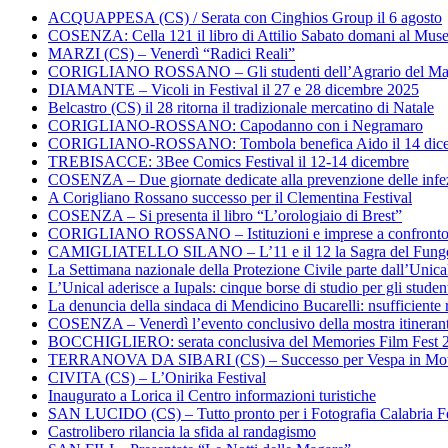
ACQUAPPESA (CS) / Serata con Cinghios Group il 6 agosto
COSENZA: Cella 121 il libro di Attilio Sabato domani al Mus
MARZI (CS) – Venerdì “Radici Reali”
CORIGLIANO ROSSANO – Gli studenti dell’Agrario del Majo
DIAMANTE – Vicoli in Festival il 27 e 28 dicembre 2025
Belcastro (CS) il 28 ritorna il tradizionale mercatino di Natale
CORIGLIANO-ROSSANO: Capodanno con i Negramaro
CORIGLIANO-ROSSANO: Tombola benefica Aido il 14 dic
TREBISACCE: 3Bee Comics Festival il 12-14 dicembre
COSENZA – Due giornate dedicate alla prevenzione delle infez
A Corigliano Rossano successo per il Clementina Festival
COSENZA – Si presenta il libro “L’orologiaio di Brest”
CORIGLIANO ROSSANO – Istituzioni e imprese a confronto su
CAMIGLIATELLO SILANO – L’11 e il 12 la Sagra del Fung
La Settimana nazionale della Protezione Civile parte dall’Unica
L’Unical aderisce a Iupals: cinque borse di studio per gli student
La denuncia della sindaca di Mendicino Bucarelli: nsufficiente r
COSENZA – Venerdì l’evento conclusivo della mostra itineran
BOCCHIGLIERO: serata conclusiva del Memories Film Fest 
TERRANOVA DA SIBARI (CS) – Successo per Vespa in Mo
CIVITA (CS) – L’Onirika Festival
Inaugurato a Lorica il Centro informazioni turistiche
SAN LUCIDO (CS) – Tutto pronto per i Fotografia Calabria Fe
Castrolibero rilancia la sfida al randagismo