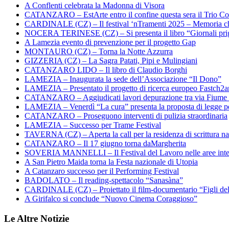
A Conflenti celebrata la Madonna di Visora
CATANZARO – EstArte entro il confine questa sera il Trio Co
CARDINALE (CZ) – Il festival ‘nTramenti 2025 – Memoria c
NOCERA TERINESE (CZ) – Si presenta il libro “Giornali prig
A Lamezia evento di prevenzione per il progetto Gap
MONTAURO (CZ) – Torna la Notte Azzurra
GIZZERIA (CZ) – La Sagra Patati, Pipi e Mulingiani
CATANZARO LIDO – Il libro di Claudio Borghi
LAMEZIA – Inaugurata la sede dell’Associazione “Il Dono”
LAMEZIA – Presentato il progetto di ricerca europeo Fastch2
CATANZARO – Aggiudicati lavori depurazione tra via Fiume
LAMEZIA – Venerdì “La cura” presenta la proposta di legge per
CATANZARO – Proseguono interventi di pulizia straordinaria
LAMEZIA – Successo per Trame Festival
TAVERNA (CZ) – Aperta la call per la residenza di scrittura na
CATANZARO – Il 17 giugno torna daMargherita
SOVERIA MANNELLI – Il Festival del Lavoro nelle aree inte
A San Pietro Maida torna la Festa nazionale di Utopia
A Catanzaro successo per il Performing Festival
BADOLATO – Il reading-spettacolo “Sanasàna”
CARDINALE (CZ) – Proiettato il film-documentario “Figli de
A Girifalco si conclude “Nuovo Cinema Coraggioso”
Le Altre Notizie