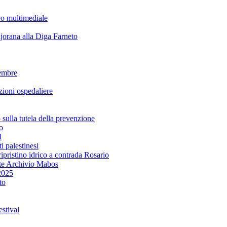
eo multimediale
rana alla Diga Farneto
embre
ioni ospedaliere
lla tutela della prevenzione
o
l
i palestinesi
ipristino idrico a contrada Rosario
te Archivio Mabos
2025
to
stival