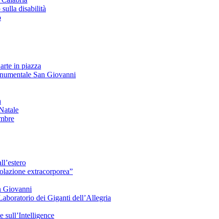
lla disabilità
o
arte in piazza
onumentale San Giovanni
à
Natale
embre
ll’estero
azione extracorporea”
n Giovanni
Laboratorio dei Giganti dell’Allegria
sull’Intelligence