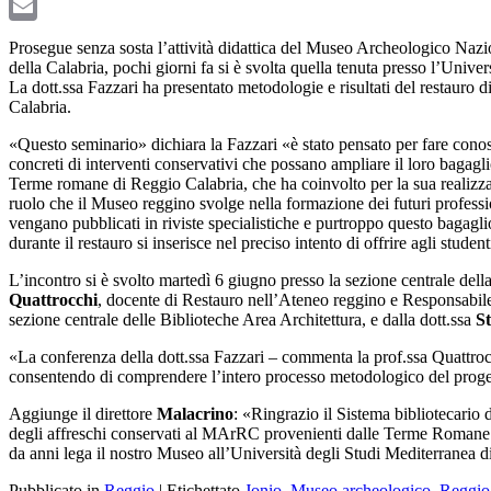
LinkedIn
Email
Prosegue senza sosta l’attività didattica del Museo Archeologico Naz
della Calabria, pochi giorni fa si è svolta quella tenuta presso l’Univ
La dott.ssa Fazzari ha presentato metodologie e risultati del restauro 
Calabria.
«Questo seminario» dichiara la Fazzari «è stato pensato per fare conosce
concreti di interventi conservativi che possano ampliare il loro bagaglio
Terme romane di Reggio Calabria, che ha coinvolto per la sua realizzaz
ruolo che il Museo reggino svolge nella formazione dei futuri professionis
vengano pubblicati in riviste specialistiche e purtroppo questo bagagli
durante il restauro si inserisce nel preciso intento di offrire agli stud
L’incontro si è svolto martedì 6 giugno presso la sezione centrale della
Quattrocchi
, docente di Restauro nell’Ateneo reggino e Responsabile 
sezione centrale delle Biblioteche Area Architettura, e dalla dott.ssa
S
«La conferenza della dott.ssa Fazzari – commenta la prof.ssa Quattrocc
consentendo di comprendere l’intero processo metodologico del proget
Aggiunge il direttore
Malacrino
: «Ringrazio il Sistema bibliotecario 
degli affreschi conservati al MArRC provenienti dalle Terme Romane di 
da anni lega il nostro Museo all’Università degli Studi Mediterranea d
Pubblicato in
Reggio
|
Etichettato
Jonio
,
Museo archeologico
,
Reggio