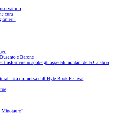
nservatorio
he cura
ionieri”
ange
 Busento e Barone
 trasformare in spoke gli ospedali montani della Calabria
turalistica promossa dall’Hyle Book Festival
rne
l Minotauro”