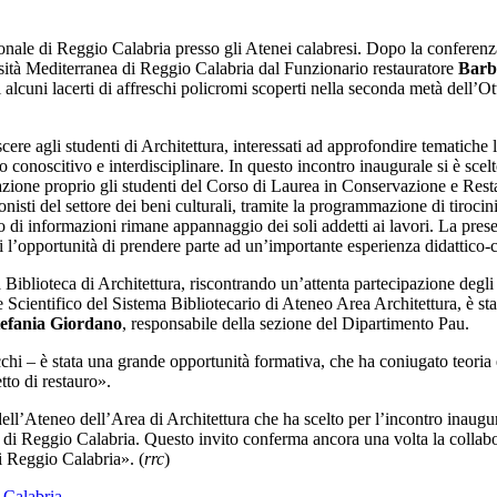
ionale di Reggio Calabria presso gli Atenei calabresi. Dopo la conferen
ersità Mediterranea di Reggio Calabria dal Funzionario restauratore
Barb
di alcuni lacerti di affreschi policromi scoperti nella seconda metà dell
re agli studenti di Architettura, interessati ad approfondire tematiche le
 conoscitivo e interdisciplinare. In questo incontro inaugurale si è scelto
ione proprio gli studenti del Corso di Laurea in Conservazione e Restau
ti del settore dei beni culturali, tramite la programmazione di tirocini e 
o di informazioni rimane appannaggio dei soli addetti ai lavori. La presen
enti l’opportunità di prendere parte ad un’importante esperienza didattico-
 Biblioteca di Architettura, riscontrando un’attenta partecipazione degli
Scientifico del Sistema Bibliotecario di Ateneo Area Architettura, è sta
tefania Giordano
, responsabile della sezione del Dipartimento Pau.
hi – è stata una grande opportunità formativa, che ha coniugato teoria 
to di restauro».
dell’Ateneo dell’Area di Architettura che ha scelto per l’incontro inaugu
Reggio Calabria. Questo invito conferma ancora una volta la collaborazi
i Reggio Calabria». (
rrc
)
 Calabria