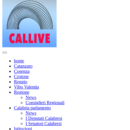
home
Catanzaro
Cosenza
Crotone
Reggio
Vibo Valentia
Regione
News
Consiglieri Regionali
Calabria parlamento
News
I Deputati Calabresi
I Senatori Calabresi
Istituzioni