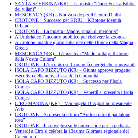
SANTA SEVERINA (KR) – La mostra “Dario Fo. La Bibbia
dei villani”
MESORACA (KR) – Nuova sede per il Centro Dialisi
CROTONE – Successo per KRIU – KRotone Identità
Urbane
CROTONE – La mostra “Madre: rituali di memoria”
A Umbriatico l’incontro pubblico per risolvere la zoonosi
A Crotone una due giorni sulla rete delle Donne della Magna
Grecia
MESORACA (KR) – L’iniziativa “Made in Italy: Il Cuore
della Nostra Cultura”
CROTONE – L’incontro su Comunità energetiche rinnovabili
ISOLA CAPO RIZZUTO (KR) – Giunta approva progetto
esecutivo della nuova Casa della Comunità
ISOLA CAPO RIZZUTO (KR) – Successo per l’Isola
Comics
ISOLA CAPO RIZZUTO (KR) – Venerdì si presenta l’Isola
Comics
CIRÒ MARINA (KR) – Mariangela D’Agostino presidente
Avis
CROTONE – Si presenta il libro “Andrea oltre il pantalone
rosa”
CROTONE – Il convegno sulle nuove sfide per la pediatria
Venerdì a Cirò si celebra la 13esima Giornata regionale del
Calendario