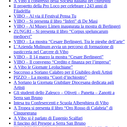
A Vibo il congresso della Società italiana dei chirurghi
Il progetto della Pro Loco per celebrare i 243 anni di
Filadelfia
VIBO – Al via il Festival Pensa Tu
VIBO – Si presenta il libro “Inferi” di De Masi
VIBO – Al Museo Lìmen inaugurata la mostra di Berlingeri
ZUNGRI – Si presenta il libro “Corpus speluncarum
medioevi”
VIBO – La mostra “Cesare Berlingeri. Tra le pieghe dell’arte”
L’Azienda Mulinum avvia un percorso di formazione di
pasticceria nel Carcere di Vibo
VIBO – Il 14 marzo la mostra “Cesare Berlingeri”
VIBO – Il convegno “Credito e finanza per l’impresa”
A Vibo le Giornate Leoluchiane”
Successo a Soriano Calabro per il Giubileo degli Artisti
PIZZO – La mostra “Cuori d’inchiostro”
A Soriano la Giornata Giubilare Diocesana dedicata agli
Artisti
Gli studenti dello Zaleuco – Oliveti – Panetta – Zanotti a
Serra san Bruno
Intesa tra Confesercenti e Scuola Alberghiera di Vibo
A Tropea si presenta il libro “Oro Rosso di Calabria” di
Cinquegrana
A Vibo si è parlato di Eugenio Scalfari
Il fascino del Presepe a Serra San Bruno