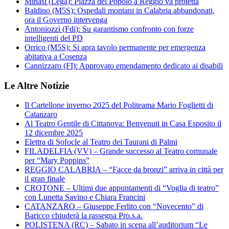
Minasi (Lega): Piazza del Popolo a Reggio va protetta
Baldino (M5S): Ospedali montani in Calabria abbandonati,
ora il Governo intervenga
Antoniozzi (Fdi): Su garantismo confronto con forze
intelligenti del PD
Orrico (M5S): Si apra tavolo permanente per emergenza
abitativa a Cosenza
Cannizzaro (FI): Approvato emendamento dedicato ai disabili
Le Altre Notizie
Il Cartellone inverno 2025 del Politeama Mario Foglietti di
Catanzaro
Al Teatro Gentile di Cittanova: Benvenuti in Casa Esposito il
12 dicembre 2025
Elettra di Sofocle al Teatro dei Taurani di Palmi
FILADELFIA (VV) – Grande successo al Teatro comunale
per “Mary Poppins”
REGGIO CALABRIA – “Facce da bronzi” arriva in città per
il gran finale
CROTONE – Ultimi due appuntamenti di “Voglia di teatro”
con Lunetta Savino e Chiara Francini
CATANZARO – Giuseppe Ferlito con “Novecento” di
Baricco chiuderà la rassegna Pro.s.a.
POLISTENA (RC) – Sabato in scena all’auditorium “Le