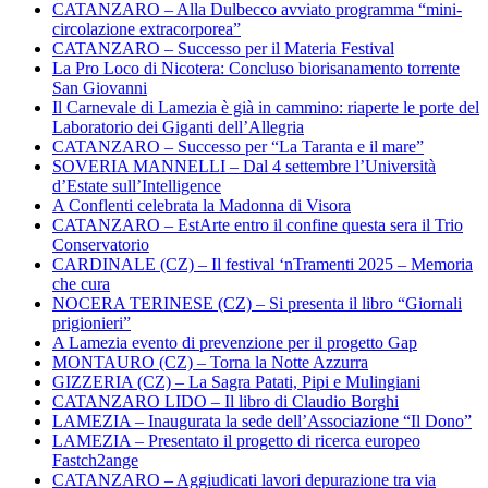
CATANZARO – Alla Dulbecco avviato programma “mini-
circolazione extracorporea”
CATANZARO – Successo per il Materia Festival
La Pro Loco di Nicotera: Concluso biorisanamento torrente
San Giovanni
Il Carnevale di Lamezia è già in cammino: riaperte le porte del
Laboratorio dei Giganti dell’Allegria
CATANZARO – Successo per “La Taranta e il mare”
SOVERIA MANNELLI – Dal 4 settembre l’Università
d’Estate sull’Intelligence
A Conflenti celebrata la Madonna di Visora
CATANZARO – EstArte entro il confine questa sera il Trio
Conservatorio
CARDINALE (CZ) – Il festival ‘nTramenti 2025 – Memoria
che cura
NOCERA TERINESE (CZ) – Si presenta il libro “Giornali
prigionieri”
A Lamezia evento di prevenzione per il progetto Gap
MONTAURO (CZ) – Torna la Notte Azzurra
GIZZERIA (CZ) – La Sagra Patati, Pipi e Mulingiani
CATANZARO LIDO – Il libro di Claudio Borghi
LAMEZIA – Inaugurata la sede dell’Associazione “Il Dono”
LAMEZIA – Presentato il progetto di ricerca europeo
Fastch2ange
CATANZARO – Aggiudicati lavori depurazione tra via