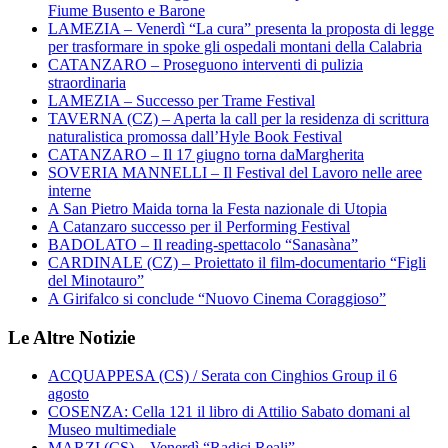
Fiume Busento e Barone
LAMEZIA – Venerdì “La cura” presenta la proposta di legge
per trasformare in spoke gli ospedali montani della Calabria
CATANZARO – Proseguono interventi di pulizia
straordinaria
LAMEZIA – Successo per Trame Festival
TAVERNA (CZ) – Aperta la call per la residenza di scrittura
naturalistica promossa dall’Hyle Book Festival
CATANZARO – Il 17 giugno torna daMargherita
SOVERIA MANNELLI – Il Festival del Lavoro nelle aree
interne
A San Pietro Maida torna la Festa nazionale di Utopia
A Catanzaro successo per il Performing Festival
BADOLATO – Il reading-spettacolo “Sanasàna”
CARDINALE (CZ) – Proiettato il film-documentario “Figli
del Minotauro”
A Girifalco si conclude “Nuovo Cinema Coraggioso”
Le Altre Notizie
ACQUAPPESA (CS) / Serata con Cinghios Group il 6
agosto
COSENZA: Cella 121 il libro di Attilio Sabato domani al
Museo multimediale
MARZI (CS) – Venerdì “Radici Reali”