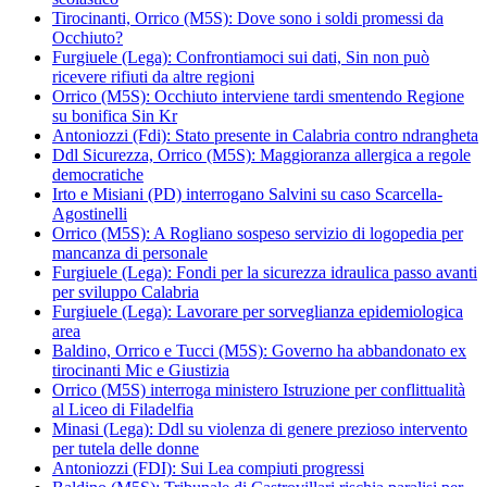
Tirocinanti, Orrico (M5S): Dove sono i soldi promessi da
Occhiuto?
Furgiuele (Lega): Confrontiamoci sui dati, Sin non può
ricevere rifiuti da altre regioni
Orrico (M5S): Occhiuto interviene tardi smentendo Regione
su bonifica Sin Kr
Antoniozzi (Fdi): Stato presente in Calabria contro ndrangheta
Ddl Sicurezza, Orrico (M5S): Maggioranza allergica a regole
democratiche
Irto e Misiani (PD) interrogano Salvini su caso Scarcella-
Agostinelli
Orrico (M5S): A Rogliano sospeso servizio di logopedia per
mancanza di personale
Furgiuele (Lega): Fondi per la sicurezza idraulica passo avanti
per sviluppo Calabria
Furgiuele (Lega): Lavorare per sorveglianza epidemiologica
area
Baldino, Orrico e Tucci (M5S): Governo ha abbandonato ex
tirocinanti Mic e Giustizia
Orrico (M5S) interroga ministero Istruzione per conflittualità
al Liceo di Filadelfia
Minasi (Lega): Ddl su violenza di genere prezioso intervento
per tutela delle donne
Antoniozzi (FDI): Sui Lea compiuti progressi