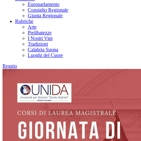
Europarlamento
Consiglio Regionale
Giunta Regionale
Rubriche
Arte
Prelibatezze
I Nostri Vini
Tradizioni
Calabria Suona
Luoghi del Cuore
Reggio