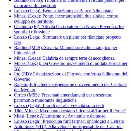
Baldino (M5S): Tribunale di Castrovillari rischia paralisi per
mancanza di magistrati
Loizzo (Lega): Bene soluzione per Banco Alimentare
Minasi (Lega): Ponte, incomprensibili due sindaci contro
sviluppo del territorio
Occhiuto (FI): Attività Osservatorio su Nuove Povertà offre
spunti di riflessione
Loizzo (Lega): Strutturare un piano per rilanciare progetto
Dsa
Baldino (M5S): Soveria Mannelli presidio strategico per
l’hinterland
Minasi (Lega): Calabria da sempre terra di accoglienza
Minasi (Lega): Da Governo investimenti di portata storica per
AV
Irto (PD): Privatizzazione di Ferrovie conferma fallimento del
Governo
Rapani (Fdi) chiede sospensione provvedimento per Centrale
del Mercure
Orrico (M5S): Presentati emendamenti per preservare
patrimonio minoranze linguistiche
Loizzo (Lega): I fondi per alta velocità sono certi
Tilde MInasi: Ma quanto costano i ricorsi al Tar per il Ponte?
Miasi (Lega): Allarmismo su Av inutile e dannoso
Loizzo (Lega): Preoccupa furti farmaci oncologici a Cetraro
Antoniozzi (FDI): Alta velocità indispensabile per Calabria