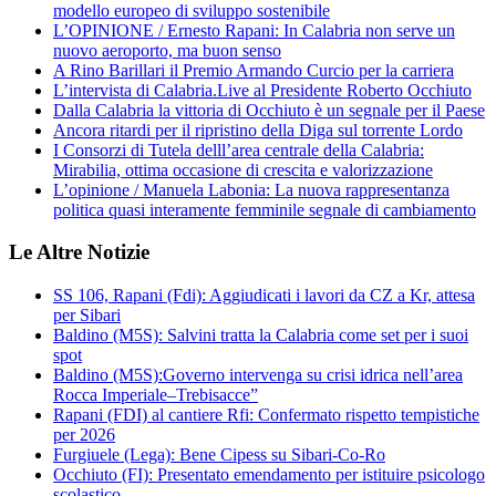
modello europeo di sviluppo sostenibile
L’OPINIONE / Ernesto Rapani: In Calabria non serve un
nuovo aeroporto, ma buon senso
A Rino Barillari il Premio Armando Curcio per la carriera
L’intervista di Calabria.Live al Presidente Roberto Occhiuto
Dalla Calabria la vittoria di Occhiuto è un segnale per il Paese
Ancora ritardi per il ripristino della Diga sul torrente Lordo
I Consorzi di Tutela delll’area centrale della Calabria:
Mirabilia, ottima occasione di crescita e valorizzazione
L’opinione / Manuela Labonia: La nuova rappresentanza
politica quasi interamente femminile segnale di cambiamento
Le Altre Notizie
SS 106, Rapani (Fdi): Aggiudicati i lavori da CZ a Kr, attesa
per Sibari
Baldino (M5S): Salvini tratta la Calabria come set per i suoi
spot
Baldino (M5S):Governo intervenga su crisi idrica nell’area
Rocca Imperiale–Trebisacce”
Rapani (FDI) al cantiere Rfi: Confermato rispetto tempistiche
per 2026
Furgiuele (Lega): Bene Cipess su Sibari-Co-Ro
Occhiuto (FI): Presentato emendamento per istituire psicologo
scolastico