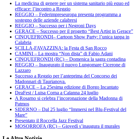
La medicina di genere per un sistema sanitario più equo ed
efficace: l’incontro a Reggio
REGGIO – Federimpreseuropa presenta programma a
sostegno delle aziende calabresi
REGGIO – Successo per i Negroni Days
GERACE – Successo per il progetto “Best Artist in Gerace”
CINQUEFRONDI– Cartoon Show Party: l’unica tappa in
Calabria
SCILLA-FAVAZZINA: la Festa di San Rocco
CAMINI – La mostra “Non dista” di Fabio Adani
CINQUEFRONDI (RC) – Domenica la sagra contadina
REGGIO – Inaugurato il nuovo Lungomare Cicerone di
Lazzaro
Successo a Reggio per l’anteprima del Concorso dei
Madonnari di Taurianova.
GERACE – La 25esima edizione di Borgo Incantato
DeaFest / Luisa Corna a Calanna 24 luglio
A Rosarno si celebra l’incoronazione della Madonna di
Patmos
SIDERNO – Dal 25 luglio “Immersi nel Blu-Festival del
Mare”
Presentato il Roccella Jazz Festival
MOSORROFA (RC) – Giovedì s’inaugura il murales
Le Altre Notizie