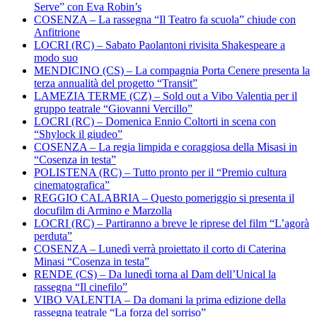
Serve” con Eva Robin’s
COSENZA – La rassegna “Il Teatro fa scuola” chiude con
Anfitrione
LOCRI (RC) – Sabato Paolantoni rivisita Shakespeare a
modo suo
MENDICINO (CS) – La compagnia Porta Cenere presenta la
terza annualità del progetto “Transit”
LAMEZIA TERME (CZ) – Sold out a Vibo Valentia per il
gruppo teatrale “Giovanni Vercillo”
LOCRI (RC) – Domenica Ennio Coltorti in scena con
“Shylock il giudeo”
COSENZA – La regia limpida e coraggiosa della Misasi in
“Cosenza in testa”
POLISTENA (RC) – Tutto pronto per il “Premio cultura
cinematografica”
REGGIO CALABRIA – Questo pomeriggio si presenta il
docufilm di Armino e Marzolla
LOCRI (RC) – Partiranno a breve le riprese del film “L’agorà
perduta”
COSENZA – Lunedì verrà proiettato il corto di Caterina
Minasi “Cosenza in testa”
RENDE (CS) – Da lunedì torna al Dam dell’Unical la
rassegna “Il cinefilo”
VIBO VALENTIA – Da domani la prima edizione della
rassegna teatrale “La forza del sorriso”