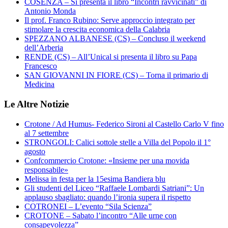
COSENZA – Si presenta il libro “Incontri ravvicinati” di
Antonio Monda
Il prof. Franco Rubino: Serve approccio integrato per
stimolare la crescita economica della Calabria
SPEZZANO ALBANESE (CS) – Concluso il weekend
dell’Arberia
RENDE (CS) – All’Unical si presenta il libro su Papa
Francesco
SAN GIOVANNI IN FIORE (CS) – Torna il primario di
Medicina
Le Altre Notizie
Crotone / Ad Humus- Federico Sironi al Castello Carlo V fino
al 7 settembre
STRONGOLI: Calici sottole stelle a Villa del Popolo il 1°
agosto
Confcommercio Crotone: «Insieme per una movida
responsabile»
Melissa in festa per la 15esima Bandiera blu
Gli studenti del Liceo “Raffaele Lombardi Satriani”: Un
applauso sbagliato: quando l’ironia supera il rispetto
COTRONEI – L’evento “Sila Scienza”
CROTONE – Sabato l’incontro “Alle urne con
consapevolezza”