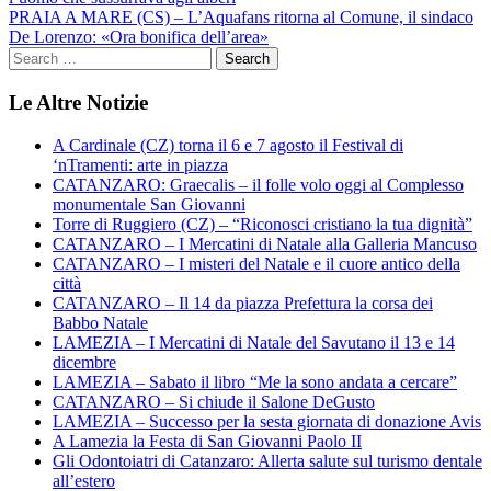
articoli
PRAIA A MARE (CS) – L’Aquafans ritorna al Comune, il sindaco
De Lorenzo: «Ora bonifica dell’area»
Le Altre Notizie
A Cardinale (CZ) torna il 6 e 7 agosto il Festival di
‘nTramenti: arte in piazza
CATANZARO: Graecalis – il folle volo oggi al Complesso
monumentale San Giovanni
Torre di Ruggiero (CZ) – “Riconosci cristiano la tua dignità”
CATANZARO – I Mercatini di Natale alla Galleria Mancuso
CATANZARO – I misteri del Natale e il cuore antico della
città
CATANZARO – Il 14 da piazza Prefettura la corsa dei
Babbo Natale
LAMEZIA – I Mercatini di Natale del Savutano il 13 e 14
dicembre
LAMEZIA – Sabato il libro “Me la sono andata a cercare”
CATANZARO – Si chiude il Salone DeGusto
LAMEZIA – Successo per la sesta giornata di donazione Avis
A Lamezia la Festa di San Giovanni Paolo II
Gli Odontoiatri di Catanzaro: Allerta salute sul turismo dentale
all’estero