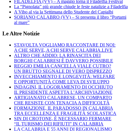
FILADELFIA (VV) – A maggio torna il Filadelfia Festival
La “Pignolata” più grande chiude le feste natalizie a Filadelfia
A Vibo al via la Settimana dello Studente del Capialbi
SORIANO CALABRO (VV) – Si presenta il libro “Portami
al mare”
Le Altre Notizie
STAVOLTA VOGLIAMO RACCONTARE DI NOI:
A CHE SERVE, A CHI SERVE CALABRIA.LIVE
ALTRO CHE ADDIO: LA RINASCITA DEI
BORGHI CALABRESI È DAVVERO POSSIBILE
REGGIO EMILIA CANCELLA VIALE CUTRO?
UN BRUTTO SEGNALE DI VERO DISPREZZO
INVECCHIAMENTO E LONGEVITÀ: WELFARE
E OPPORTUNITÀ COME LEVA DI SVILUPPO
INDAGINI, IL LOGORAMENTO DI OCCHIUTO
IL PRESIDENTE ASPETTA L’ARCHIVIAZIONE
ARTIGIANATO CALABRESE, UN COMPARTO
CHE RESISTE CON TENACIA A DIFFICOLTÀ
FORMAZIONE, IL PARADOSSO IN CALABRIA
TRA ECCELLENZA E FRAGILITÀ SCOLASTICA
SIN DI CROTONE, È NECESSARIO FERMARE
“IL TURISMO DEI RIFIUTI” IN CALABRIA
LA CALABRIA E 55 ANNI DI REGIONALISMO