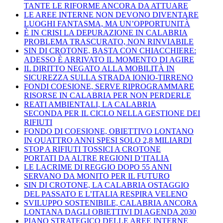
TANTE LE RIFORME ANCORA DA ATTUARE
LE AREE INTERNE NON DEVONO DIVENTARE
LUOGHI FANTASMA, MA UN’OPPORTUNITÀ
È IN CRISI LA DEPURAZIONE IN CALABRIA
PROBLEMA TRASCURATO, NON RINVIABILE
SIN DI CROTONE, BASTA CON CHIACCHIERE:
ADESSO È ARRIVATO IL MOMENTO DI AGIRE
IL DIRITTO NEGATO ALLA MOBILITÀ IN
SICUREZZA SULLA STRADA IONIO-TIRRENO
FONDI COESIONE, SERVE RIPROGRAMMARE
RISORSE IN CALABRIA PER NON PERDERLE
REATI AMBIENTALI, LA CALABRIA
SECONDA PER IL CICLO NELLA GESTIONE DEI
RIFIUTI
FONDO DI COESIONE, OBIETTIVO LONTANO
IN QUATTRO ANNI SPESI SOLO 2,8 MILIARDI
STOP A RIFIUTI TOSSICI A CROTONE
PORTATI DA ALTRE REGIONI D’ITALIA
LE LACRIME DI REGGIO DOPO 55 ANNI
SERVANO DA MONITO PER IL FUTURO
SIN DI CROTONE, LA CALABRIA OSTAGGIO
DEL PASSATO E L’ITALIA RESPIRA VELENO
SVILUPPO SOSTENIBILE, CALABRIA ANCORA
LONTANA DAGLI OBIETTIVI DI AGENDA 2030
PIANO STRATEGICO DELLE AREE INTERNE