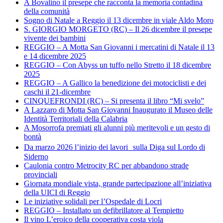
A Bovalino il presepe che racconta la memoria contadina
della comunità
Sogno di Natale a Reggio il 13 dicembre in viale Aldo Moro
S. GIORGIO MORGETO (RC) – Il 26 dicembre il presepe
vivente dei bambini
REGGIO – A Motta San Giovanni i mercatini di Natale il 13
e 14 dicembre 2025
REGGIO – Con Abyss un tuffo nello Stretto il 18 dicembre
2025
REGGIO – A Gallico la benedizione dei motociclisti e dei
caschi il 21-dicembre
CINQUEFRONDI (RC) – Si presenta il libro “Mi svelo”
A Lazzaro di Motta San Giovanni Inaugurato il Museo delle
Identità Territoriali della Calabria
A Mosorrofa premiati gli alunni più meritevoli e un gesto di
bontà
Da marzo 2026 l’inizio dei lavori sulla Diga sul Lordo di
Siderno
Caulonia contro Metrocity RC per abbandono strade
provinciali
Giornata mondiale vista, grande partecipazione all’iniziativa
della UICI di Reggio
Le iniziative solidali per l’Ospedale di Locri
REGGIO – Installato un defibrillatore al Tempietto
Il vino L’eroico della cooperativa costa viola