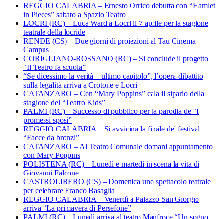
REGGIO CALABRIA – Ernesto Orrico debutta con “Hamlet
in Pieces” sabato a Spazio Teatro
LOCRI (RC) – Luca Ward a Locri il 7 aprile per la stagione
teatrale della locride
RENDE (CS) – Due giorni di proiezioni al Tau Cinema
Campus
CORIGLIANO-ROSSANO (RC) – Si conclude il progetto
“Il Teatro fa scuola”
“Se dicessimo la verità – ultimo capitolo”, l’opera-dibattito
sulla legalità arriva a Crotone e Locri
CATANZARO – Con “Mary Poppins” cala il sipario della
stagione del “Teatro Kids”
PALMI (RC) – Successo di pubblico per la parodia de “I
promessi sposi”
REGGIO CALABRIA – Si avvicina la finale del festival
“Facce da bronzi”
CATANZARO – Al Teatro Comunale domani appuntamento
con Mary Poppins
POLISTENA (RC) – Lunedì e martedì in scena la vita di
Giovanni Falcone
CASTROLIBERO (CS) – Domenica uno spettacolo teatrale
per celebrare Franco Basaglia
REGGIO CALABRIA – Venerdì a Palazzo San Giorgio
arriva “La primavera di Persefone”
PALMI (RC) – Lunedì arriva al teatro Manfroce “Un sogno