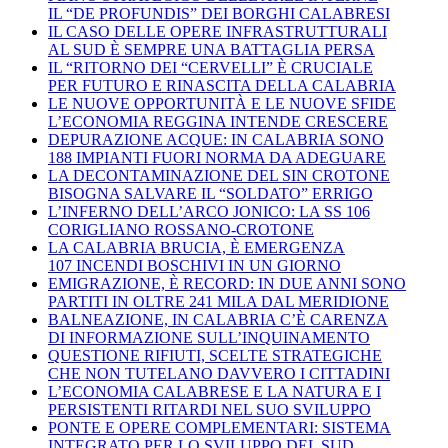
IL “DE PROFUNDIS” DEI BORGHI CALABRESI
IL CASO DELLE OPERE INFRASTRUTTURALI
AL SUD È SEMPRE UNA BATTAGLIA PERSA
IL “RITORNO DEI “CERVELLI” È CRUCIALE
PER FUTURO E RINASCITA DELLA CALABRIA
LE NUOVE OPPORTUNITÀ E LE NUOVE SFIDE
L’ECONOMIA REGGINA INTENDE CRESCERE
DEPURAZIONE ACQUE: IN CALABRIA SONO
188 IMPIANTI FUORI NORMA DA ADEGUARE
LA DECONTAMINAZIONE DEL SIN CROTONE
BISOGNA SALVARE IL “SOLDATO” ERRIGO
L’INFERNO DELL’ARCO JONICO: LA SS 106
CORIGLIANO ROSSANO-CROTONE
LA CALABRIA BRUCIA, È EMERGENZA
107 INCENDI BOSCHIVI IN UN GIORNO
EMIGRAZIONE, È RECORD: IN DUE ANNI SONO
PARTITI IN OLTRE 241 MILA DAL MERIDIONE
BALNEAZIONE, IN CALABRIA C’È CARENZA
DI INFORMAZIONE SULL’INQUINAMENTO
QUESTIONE RIFIUTI, SCELTE STRATEGICHE
CHE NON TUTELANO DAVVERO I CITTADINI
L’ECONOMIA CALABRESE E LA NATURA E I
PERSISTENTI RITARDI NEL SUO SVILUPPO
PONTE E OPERE COMPLEMENTARI: SISTEMA
INTEGRATO PER LO SVILUPPO DEL SUD