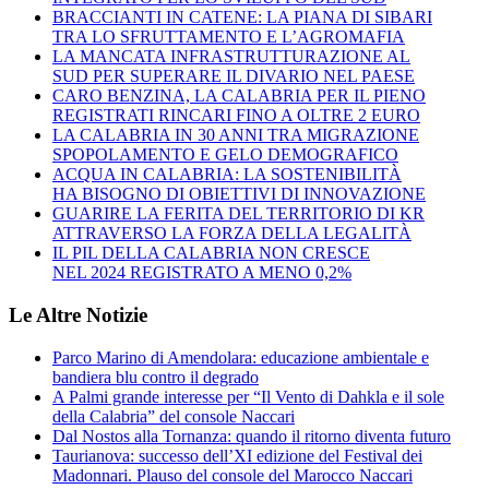
BRACCIANTI IN CATENE: LA PIANA DI SIBARI
TRA LO SFRUTTAMENTO E L’AGROMAFIA
LA MANCATA INFRASTRUTTURAZIONE AL
SUD PER SUPERARE IL DIVARIO NEL PAESE
CARO BENZINA, LA CALABRIA PER IL PIENO
REGISTRATI RINCARI FINO A OLTRE 2 EURO
LA CALABRIA IN 30 ANNI TRA MIGRAZIONE
SPOPOLAMENTO E GELO DEMOGRAFICO
ACQUA IN CALABRIA: LA SOSTENIBILITÀ
HA BISOGNO DI OBIETTIVI DI INNOVAZIONE
GUARIRE LA FERITA DEL TERRITORIO DI KR
ATTRAVERSO LA FORZA DELLA LEGALITÀ
IL PIL DELLA CALABRIA NON CRESCE
NEL 2024 REGISTRATO A MENO 0,2%
Le Altre Notizie
Parco Marino di Amendolara: educazione ambientale e
bandiera blu contro il degrado
A Palmi grande interesse per “Il Vento di Dahkla e il sole
della Calabria” del console Naccari
Dal Nostos alla Tornanza: quando il ritorno diventa futuro
Taurianova: successo dell’XI edizione del Festival dei
Madonnari. Plauso del console del Marocco Naccari