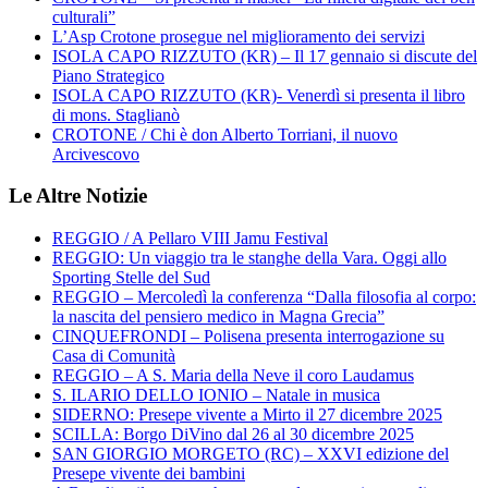
culturali”
L’Asp Crotone prosegue nel miglioramento dei servizi
ISOLA CAPO RIZZUTO (KR) – Il 17 gennaio si discute del
Piano Strategico
ISOLA CAPO RIZZUTO (KR)- Venerdì si presenta il libro
di mons. Staglianò
CROTONE / Chi è don Alberto Torriani, il nuovo
Arcivescovo
Le Altre Notizie
REGGIO / A Pellaro VIII Jamu Festival
REGGIO: Un viaggio tra le stanghe della Vara. Oggi allo
Sporting Stelle del Sud
REGGIO – Mercoledì la conferenza “Dalla filosofia al corpo:
la nascita del pensiero medico in Magna Grecia”
CINQUEFRONDI – Polisena presenta interrogazione su
Casa di Comunità
REGGIO – A S. Maria della Neve il coro Laudamus
S. ILARIO DELLO IONIO – Natale in musica
SIDERNO: Presepe vivente a Mirto il 27 dicembre 2025
SCILLA: Borgo DiVino dal 26 al 30 dicembre 2025
SAN GIORGIO MORGETO (RC) – XXVI edizione del
Presepe vivente dei bambini