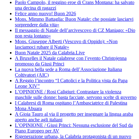
Paolo Campolo, il reggino eroe di Crans Montana: ha salvato
una decina di ragazzi
Felice anno nuovo! Buon 2026
Mons. Mimmo Battaglia: Buon Natale: che possiate lasciarvi
sorprendere dalla vita»
Il messaggio di Natale dell’arcivescovo di CZ Maniago: «Dio
non resta lontano»
Mons. Giuseppe Alberti (Vescovo di Oppido): «Non
lasciamoci rubare il Natale»
Buon Natale 2025 da Calabria.Live
A Bruxelles il Natale calabrese con l’evento Christojenna
promosso da Giusi Princi
La nuova bella sede a Roma dell’Associazione Italiana
Coltivatori (AIC)
A Reggio l’incontro “I Cattolici e la Politica vista da Papa
Leone XIV”
L’OPINIONE / Rosi Caligiuri: Contrastare la violenza
maschile sulle donne: basta facciate, servono scelte di governo
I Calabresi di Roma ospitano l’Ambasciatrice di Palestina
Mona Abuara
A Gioia Tauro al via il progetto per insegnare la lingua araba
aperto anche agli italiani
L’OPINIONE / Giusi Princi: Nessuna esclusione del Sud da
Piano Europeo per AV
Rigenerazione urbana, la Calabria protagonista di un nuovo