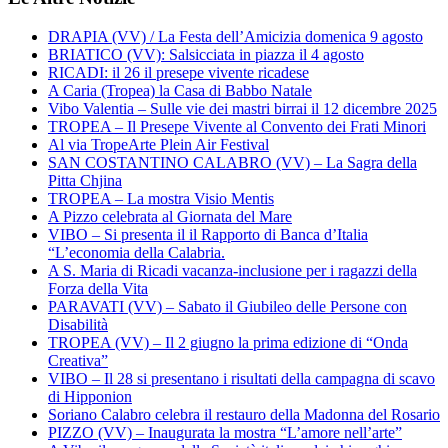
DRAPIA (VV) / La Festa dell’Amicizia domenica 9 agosto
BRIATICO (VV): Salsicciata in piazza il 4 agosto
RICADI: il 26 il presepe vivente ricadese
A Caria (Tropea) la Casa di Babbo Natale
Vibo Valentia – Sulle vie dei mastri birrai il 12 dicembre 2025
TROPEA – Il Presepe Vivente al Convento dei Frati Minori
Al via TropeArte Plein Air Festival
SAN COSTANTINO CALABRO (VV) – La Sagra della
Pitta Chjina
TROPEA – La mostra Visio Mentis
A Pizzo celebrata al Giornata del Mare
VIBO – Si presenta il il Rapporto di Banca d’Italia
“L’economia della Calabria.
A S. Maria di Ricadi vacanza-inclusione per i ragazzi della
Forza della Vita
PARAVATI (VV) – Sabato il Giubileo delle Persone con
Disabilità
TROPEA (VV) – Il 2 giugno la prima edizione di “Onda
Creativa”
VIBO – Il 28 si presentano i risultati della campagna di scavo
di Hipponion
Soriano Calabro celebra il restauro della Madonna del Rosario
PIZZO (VV) – Inaugurata la mostra “L’amore nell’arte”