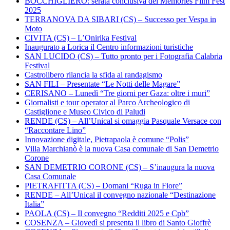
BOCCHIGLIERO: serata conclusiva del Memories Film Fest
2025
TERRANOVA DA SIBARI (CS) – Successo per Vespa in
Moto
CIVITA (CS) – L’Onirika Festival
Inaugurato a Lorica il Centro informazioni turistiche
SAN LUCIDO (CS) – Tutto pronto per i Fotografia Calabria
Festival
Castrolibero rilancia la sfida al randagismo
SAN FILI – Presentate “Le Notti delle Magare”
CERISANO – Lunedì “Tre giorni per Gaza: oltre i muri”
Giornalisti e tour operator al Parco Archeologico di
Castiglione e Museo Civico di Paludi
RENDE (CS) – All’Unical si omaggia Pasquale Versace con
“Raccontare Lino”
Innovazione digitale, Pietrapaola è comune “Polis”
Villa Marchianò è la nuova Casa comunale di San Demetrio
Corone
SAN DEMETRIO CORONE (CS) – S’inaugura la nuova
Casa Comunale
PIETRAFITTA (CS) – Domani “Ruga in Fiore”
RENDE – All’Unical il convegno nazionale “Destinazione
Italia”
PAOLA (CS) – Il convegno “Redditi 2025 e Cpb”
COSENZA – Giovedì si presenta il libro di Santo Gioffrè