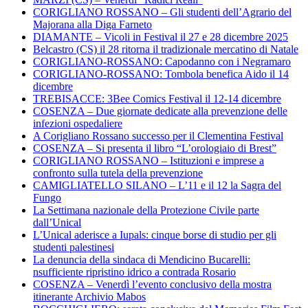
CORIGLIANO ROSSANO – Gli studenti dell’Agrario del
Majorana alla Diga Farneto
DIAMANTE – Vicoli in Festival il 27 e 28 dicembre 2025
Belcastro (CS) il 28 ritorna il tradizionale mercatino di Natale
CORIGLIANO-ROSSANO: Capodanno con i Negramaro
CORIGLIANO-ROSSANO: Tombola benefica Aido il 14
dicembre
TREBISACCE: 3Bee Comics Festival il 12-14 dicembre
COSENZA – Due giornate dedicate alla prevenzione delle
infezioni ospedaliere
A Corigliano Rossano successo per il Clementina Festival
COSENZA – Si presenta il libro “L’orologiaio di Brest”
CORIGLIANO ROSSANO – Istituzioni e imprese a
confronto sulla tutela della prevenzione
CAMIGLIATELLO SILANO – L’11 e il 12 la Sagra del
Fungo
La Settimana nazionale della Protezione Civile parte
dall’Unical
L’Unical aderisce a Iupals: cinque borse di studio per gli
studenti palestinesi
La denuncia della sindaca di Mendicino Bucarelli:
nsufficiente ripristino idrico a contrada Rosario
COSENZA – Venerdì l’evento conclusivo della mostra
itinerante Archivio Mabos