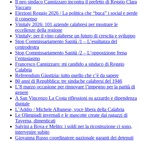
Il neo sindaco Cannizzaro incontra il prefetto di Reggio Clara
Vaccaro
Elezioni Reggio 2026 / La politica che “buca” i social e perde
il consenso
Vinitaly 2026: 101 aziende calabresi per mostrare le
eccellenze della regione
Vinitaly: per il vino calabrese un futuro di crescita e sviluppo
Stop Commissariamento Sanità /1 – L’esultanza del
centrodestra
Stop Commissariamento Sanità /2 – L’opposizione frena
l’entusiasmo
Francesco Cannizzaro: mi candido a sindaco di Reggio
Calabria
Referendum Giustizia: tutto quello che c’è da sapere
80 anni di Repubblica: tre sindache calabresi del 1946
L’8 marzo occasione per rinnovare l’impegno per la parità di
genere
A San Vincenzo La Costa riflessioni su azzardo e dipendenza
digitale
L’Addio / Michele Albanese, voce libera della Calabria
Le Olimpiadi invernali e le mascotte create dai ragazzi di
Taverna, dimenticati
Salvini a Bova e Melito: i soldi per la ricostruzione ci sono,
intervenire subito
Giovanna Russo coordinatore nazionale garanti dei detenuti