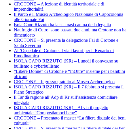
CROTONE – A lezione di identità territoriale e di
imprenditorialità
Il Parco e il Museo Archeologico Nazionale di Capocolonna
alle Giornate Fai
Isola Capo Rizzuto ha la sua oasi canina della legalità
Naufragio di Cutro, sono passati due anni, ma Crotone non ha
dimenticato
CROTONE – Si presenta la delegazione Fai di Crotone e
Santa Severina
All’Ospedale di Crotone al via i lavori per il Reparto di
Emodinamica
ISOLA CAPO RIZZUTO (KR) – Lunedì il convegno su
bullismo e cyberbullismo
“Libere Donne” di Crotone e “InOltre” insieme per i bambini
africani
CROTONE – Ingresso gratuito al Museo Archeologico
ISOLA CAPO RIZZUTO (KR) – Il 7 febbraio si presenta il
Piano Strategico
Il Tar dà ragione all’Adp di Kr sull’assistenza domiciliare
integrata
ISOLA CAPO RIZZUTO (KR) – Al via il progetto
ambientale “Compostiamoci bene”
CROTONE – Presentato il master “La filiera digitale dei beni
culturali”
CROTONE – Si presenta il master “La filiera digitale dei ben