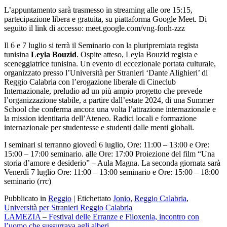
L’appuntamento sarà trasmesso in streaming alle ore 15:15,
partecipazione libera e gratuita, su piattaforma Google Meet. Di
seguito il link di accesso: meet.google.com/vng-fonh-zzz
Il 6 e 7 luglio si terrà il Seminario con la pluripremiata regista
tunisina
Leyla Bouzid
. Ospite atteso, Leyla Bouzid regista e
sceneggiatrice tunisina. Un evento di eccezionale portata culturale,
organizzato presso l’Università per Stranieri ‘Dante Alighieri’ di
Reggio Calabria con l’erogazione liberale di Cineclub
Internazionale, preludio ad un più ampio progetto che prevede
l’organizzazione stabile, a partire dall’estate 2024, di una Summer
School che conferma ancora una volta l’attrazione internazionale e
la mission identitaria dell’Ateneo. Radici locali e formazione
internazionale per studentesse e studenti dalle menti globali.
I seminari si terranno giovedì 6 luglio, Ore: 11:00 – 13:00 e Ore:
15:00 – 17:00 seminario. alle Ore: 17:00 Proiezione del film “Una
storia d’amore e desiderio” – Aula Magna. La seconda giornata sarà
Venerdì 7 luglio Ore: 11:00 – 13:00 seminario e Ore: 15:00 – 18:00
seminario (
rrc
)
Pubblicato in
Reggio
|
Etichettato
Jonio
,
Reggio Calabria
,
Università per Stranieri Reggio Calabria
Navigazione
LAMEZIA – Festival delle Erranze e Filoxenia, incontro con
l’uomo che sussurrava agli alberi