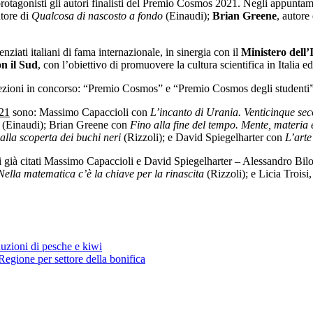
o protagonisti gli autori finalisti del Premio Cosmos 2021. Negli appuntam
utore di
Qualcosa di nascosto a fondo
(Einaudi);
Brian Greene
, autore
nziati italiani di fama internazionale, in sinergia con il
Ministero dell’
n il Sud
, con l’obiettivo di promuovere la cultura scientifica in Italia ed
 sezioni in concorso: “Premio Cosmos” e “Premio Cosmos degli studenti”
21
sono: Massimo Capaccioli con
L’incanto di Urania. Venticinque seco
o
(Einaudi); Brian Greene con
Fino alla fine del tempo. Mente, materia e
 alla scoperta dei buchi neri
(Rizzoli); e David Spiegelharter con
L’arte
i già citati Massimo Capaccioli e David Spiegelharter – Alessandro Bilot
 Nella matematica c’è la chiave per la rinascita
(Rizzoli); e Licia Troisi
duzioni di pesche e kiwi
Regione per settore della bonifica