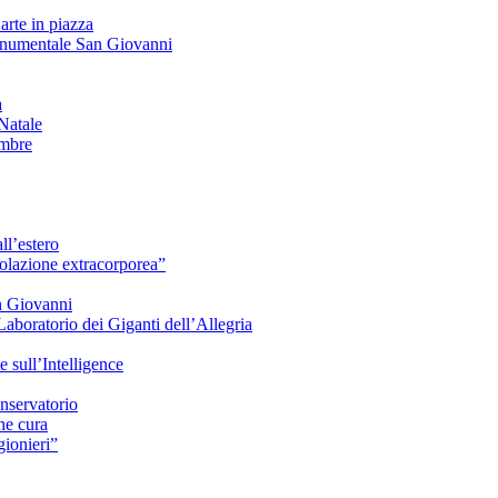
arte in piazza
onumentale San Giovanni
à
Natale
embre
ll’estero
azione extracorporea”
n Giovanni
Laboratorio dei Giganti dell’Allegria
sull’Intelligence
nservatorio
he cura
ionieri”