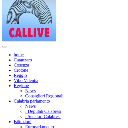
home
Catanzaro
Cosenza
Crotone
Reggio
Vibo Valentia
Regione
News
Consiglieri Regionali
Calabria parlamento
News
I Deputati Calabresi
I Senatori Calabresi
Istituzioni
Europarlamento