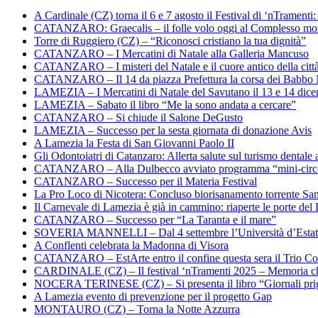
A Cardinale (CZ) torna il 6 e 7 agosto il Festival di ‘nTramenti: 
CATANZARO: Graecalis – il folle volo oggi al Complesso m
Torre di Ruggiero (CZ) – “Riconosci cristiano la tua dignità”
CATANZARO – I Mercatini di Natale alla Galleria Mancuso
CATANZARO – I misteri del Natale e il cuore antico della citt
CATANZARO – Il 14 da piazza Prefettura la corsa dei Babbo 
LAMEZIA – I Mercatini di Natale del Savutano il 13 e 14 dic
LAMEZIA – Sabato il libro “Me la sono andata a cercare”
CATANZARO – Si chiude il Salone DeGusto
LAMEZIA – Successo per la sesta giornata di donazione Avis
A Lamezia la Festa di San Giovanni Paolo II
Gli Odontoiatri di Catanzaro: Allerta salute sul turismo dentale a
CATANZARO – Alla Dulbecco avviato programma “mini-circol
CATANZARO – Successo per il Materia Festival
La Pro Loco di Nicotera: Concluso biorisanamento torrente Sa
Il Carnevale di Lamezia è già in cammino: riaperte le porte del 
CATANZARO – Successo per “La Taranta e il mare”
SOVERIA MANNELLI – Dal 4 settembre l’Università d’Estate 
A Conflenti celebrata la Madonna di Visora
CATANZARO – EstArte entro il confine questa sera il Trio Co
CARDINALE (CZ) – Il festival ‘nTramenti 2025 – Memoria c
NOCERA TERINESE (CZ) – Si presenta il libro “Giornali prig
A Lamezia evento di prevenzione per il progetto Gap
MONTAURO (CZ) – Torna la Notte Azzurra