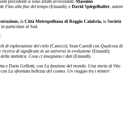
enti precedenti si sono infatti avvicendati:
Massimo
 de
Fino alla fine del tempo
(Einaudi), e
David Spiegelhalter
, autore
Istruzione,
la
Città Metropolitana di Reggio Calabria,
la
Società
 in particolare al Sud.
.
li di esplorazione del cielo
(Carocci); Sean Carroll con
Qualcosa di
 ricerca di significato in un universo in evoluzione
(Einaudi);
 della statistica. Cosa ci insegnano i dati
(Einaudi).
ta e Dario Grillotti, con
La funzione del mondo. Una storia di Vito
, con
La sfrontata bellezza del cosmo. Un viaggio tra i misteri