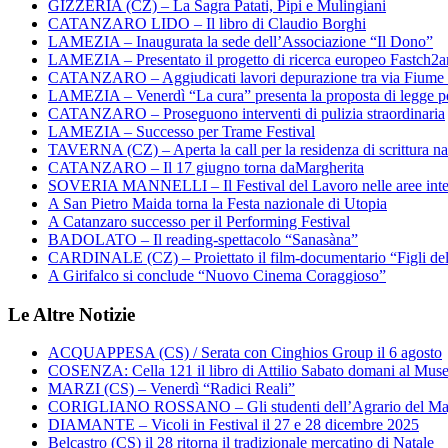
GIZZERIA (CZ) – La Sagra Patati, Pipi e Mulingiani
CATANZARO LIDO – Il libro di Claudio Borghi
LAMEZIA – Inaugurata la sede dell’Associazione “Il Dono”
LAMEZIA – Presentato il progetto di ricerca europeo Fastch2
CATANZARO – Aggiudicati lavori depurazione tra via Fiume
LAMEZIA – Venerdì “La cura” presenta la proposta di legge per
CATANZARO – Proseguono interventi di pulizia straordinaria
LAMEZIA – Successo per Trame Festival
TAVERNA (CZ) – Aperta la call per la residenza di scrittura na
CATANZARO – Il 17 giugno torna daMargherita
SOVERIA MANNELLI – Il Festival del Lavoro nelle aree inte
A San Pietro Maida torna la Festa nazionale di Utopia
A Catanzaro successo per il Performing Festival
BADOLATO – Il reading-spettacolo “Sanasàna”
CARDINALE (CZ) – Proiettato il film-documentario “Figli de
A Girifalco si conclude “Nuovo Cinema Coraggioso”
Le Altre Notizie
ACQUAPPESA (CS) / Serata con Cinghios Group il 6 agosto
COSENZA: Cella 121 il libro di Attilio Sabato domani al Mus
MARZI (CS) – Venerdì “Radici Reali”
CORIGLIANO ROSSANO – Gli studenti dell’Agrario del Majo
DIAMANTE – Vicoli in Festival il 27 e 28 dicembre 2025
Belcastro (CS) il 28 ritorna il tradizionale mercatino di Natale