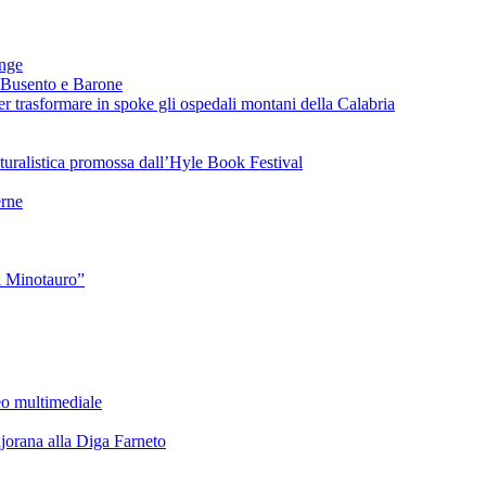
ange
 Busento e Barone
 trasformare in spoke gli ospedali montani della Calabria
turalistica promossa dall’Hyle Book Festival
rne
l Minotauro”
eo multimediale
rana alla Diga Farneto