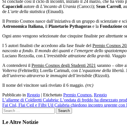
Si conclude così il ciclo di incontri, iniziato il 24 marzo, che ha vist
Capaccioli
autore di
L’incanto di Urania
(Carocci);
Sean Carroll
, a
de
L’arte della statistica
(Einaudi).
Il Premio Cosmos nasce dall’iniziativa di un gruppo di scienziate e scie
Astronomica Italiana,
il
Planetario Pythagoras
e la
Fondazione co
Ogni anno vengono selezionate due cinquine finaliste per altrettante
I 5 autori finalisti che accedono alla fase finale del
Premio Cosmos 20
nascosto a fondo. Il mondo dei quanti e l’emergere dello spaziotemp
Luciano Rezzolla, con
L’irresistibile attrazione della gravità. Viaggio
A contendersi il
Premio Cosmos degli Studenti 2021
saranno – oltre a
Volterra
(Feltrinelli); Lorella Carimali, con
L’equazione della libertà.
dell’universo attraverso le immagini dell’invisibile
(Rizzoli).
Il nome del vincitore sarà rivelato il 6 maggio.
(rrc)
Pubblicato in
Reggio
|
Etichettato
Premio Cosmos
,
Reggio
Navigazione
L’allarme di Coldiretti Calabria: L’ondata di freddo ha dimezzato pro
Fai Cisl, Flai Cgil e Filbi Uil Calabria chiedono incontro urgente con 
articoli
Le Altre Notizie