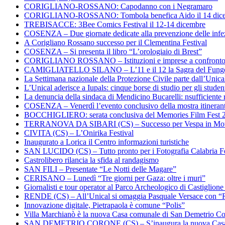
CORIGLIANO-ROSSANO: Capodanno con i Negramaro
CORIGLIANO-ROSSANO: Tombola benefica Aido il 14 dic
TREBISACCE: 3Bee Comics Festival il 12-14 dicembre
COSENZA – Due giornate dedicate alla prevenzione delle infez
A Corigliano Rossano successo per il Clementina Festival
COSENZA – Si presenta il libro “L’orologiaio di Brest”
CORIGLIANO ROSSANO – Istituzioni e imprese a confronto su
CAMIGLIATELLO SILANO – L’11 e il 12 la Sagra del Fung
La Settimana nazionale della Protezione Civile parte dall’Unica
L’Unical aderisce a Iupals: cinque borse di studio per gli student
La denuncia della sindaca di Mendicino Bucarelli: nsufficiente r
COSENZA – Venerdì l’evento conclusivo della mostra itineran
BOCCHIGLIERO: serata conclusiva del Memories Film Fest 
TERRANOVA DA SIBARI (CS) – Successo per Vespa in Mo
CIVITA (CS) – L’Onirika Festival
Inaugurato a Lorica il Centro informazioni turistiche
SAN LUCIDO (CS) – Tutto pronto per i Fotografia Calabria Fe
Castrolibero rilancia la sfida al randagismo
SAN FILI – Presentate “Le Notti delle Magare”
CERISANO – Lunedì “Tre giorni per Gaza: oltre i muri”
Giornalisti e tour operator al Parco Archeologico di Castiglion
RENDE (CS) – All’Unical si omaggia Pasquale Versace con “
Innovazione digitale, Pietrapaola è comune “Polis”
Villa Marchianò è la nuova Casa comunale di San Demetrio C
SAN DEMETRIO CORONE (CS) – S’inaugura la nuova Cas