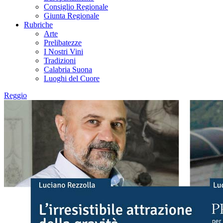
Consiglio Regionale
Giunta Regionale
Rubriche
Arte
Prelibatezze
I Nostri Vini
Tradizioni
Calabria Suona
Luoghi del Cuore
Reggio