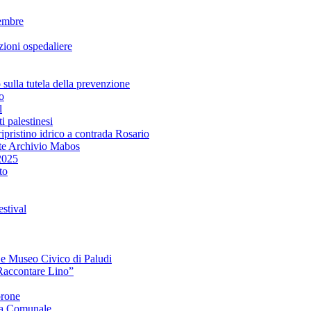
embre
ioni ospedaliere
lla tutela della prevenzione
o
l
i palestinesi
ipristino idrico a contrada Rosario
te Archivio Mabos
2025
to
stival
e e Museo Civico di Paludi
Raccontare Lino”
orone
a Comunale