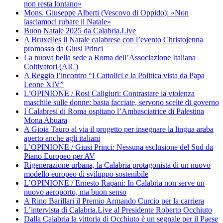
non resta lontano»
Mons. Giuseppe Alberti (Vescovo di Oppido): «Non
lasciamoci rubare il Natale»
Buon Natale 2025 da Calabria.Live
A Bruxelles il Natale calabrese con l’evento Christojenna
promosso da Giusi Princi
La nuova bella sede a Roma dell’Associazione Italiana
Coltivatori (AIC)
A Reggio l’incontro “I Cattolici e la Politica vista da Papa
Leone XIV”
L’OPINIONE / Rosi Caligiuri: Contrastare la violenza
maschile sulle donne: basta facciate, servono scelte di governo
I Calabresi di Roma ospitano l’Ambasciatrice di Palestina
Mona Abuara
A Gioia Tauro al via il progetto per insegnare la lingua araba
aperto anche agli italiani
L’OPINIONE / Giusi Princi: Nessuna esclusione del Sud da
Piano Europeo per AV
Rigenerazione urbana, la Calabria protagonista di un nuovo
modello europeo di sviluppo sostenibile
L’OPINIONE / Ernesto Rapani: In Calabria non serve un
nuovo aeroporto, ma buon senso
A Rino Barillari il Premio Armando Curcio per la carriera
L’intervista di Calabria.Live al Presidente Roberto Occhiuto
Dalla Calabria la vittoria di Occhiuto è un segnale per il Paese