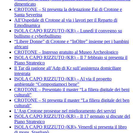
dimenticato
CROTONE – Si presenta la delegazione Fai di Crotone e
Santa Severina
All’Ospedale di Crotone al via i lavori per il Reparto di
Emodinamica
ISOLA CAPO RIZZUTO (KR) – Lunedì il convegno su
bullismo e cyberbullismo
“Libere Donne” di Crotone e “InOltre” insieme per i bambini
africani
CROTONE – Ingresso gratuito al Museo Archeologico
ISOLA CAPO RIZZUTO (KR) – Il 7 febbraio si presenta il
Piano Strategico
Il Tar dà ragione all’Adp di Kr sull’assistenza domiciliare
integrata
ISOLA CAPO RIZZUTO (KR) – Al via il progetto
ambientale “Compostiamoci bene”
CROTONE – Presentato il master “La filiera digitale dei beni
culturali”
CROTONE – Si presenta il master “La filiera digitale dei ben
culturali”
L’Asp Crotone prosegue nel miglioramento dei servizi
ISOLA CAPO RIZZUTO (KR) – Il 17 gennaio si discute del
Piano Strategico
ISOLA CAPO RIZZUTO (KR)- Venerdì si presenta il libro
di mons. Staglianò