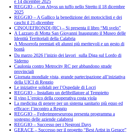
e 14 dicembre 2025
REGGIO – Con Abyss un tuffo nello Stretto il 18 dicembre
2025
REGGIO – A Gallico la benedizione dei motociclisti e dei
caschi il 21-dicembre
CINQUEFRONDI (RC) – Si presenta il libro “Mi svelo”
A Lazzaro di Motta San Giovanni Inaugurato il Museo delle
Identità Territoriali della Calabria
A Mosorrofa premiati gli alunni più meritevoli e un gesto di
bontà
Da marzo 2026 l’inizio dei lavori sulla Diga sul Lordo di
Siderno
Caulonia contro Metrocity RC per abbandono strade
provinciali
Giornata mondiale vista, grande partecipazione all’iniziativa
della UICI di Reggio
Le iniziative solidali per l’Ospedale di Locri
REGGIO – Installato un defibrillatore al Tempietto
Il vino L’eroico della cooperativa costa viola
La medicina di genere per un sistema sanitario più equo ed
efficace: l’incontro a Reggio
REGGIO – Federimpreseuropa presenta programma a
sostegno delle aziende calabresi
REGGIO – Successo per i Negroni Days
GERACE – Successo per il progetto “Best Artist in Gerace”