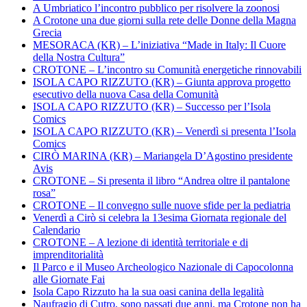
A Umbriatico l’incontro pubblico per risolvere la zoonosi
A Crotone una due giorni sulla rete delle Donne della Magna
Grecia
MESORACA (KR) – L’iniziativa “Made in Italy: Il Cuore
della Nostra Cultura”
CROTONE – L’incontro su Comunità energetiche rinnovabili
ISOLA CAPO RIZZUTO (KR) – Giunta approva progetto
esecutivo della nuova Casa della Comunità
ISOLA CAPO RIZZUTO (KR) – Successo per l’Isola
Comics
ISOLA CAPO RIZZUTO (KR) – Venerdì si presenta l’Isola
Comics
CIRÒ MARINA (KR) – Mariangela D’Agostino presidente
Avis
CROTONE – Si presenta il libro “Andrea oltre il pantalone
rosa”
CROTONE – Il convegno sulle nuove sfide per la pediatria
Venerdì a Cirò si celebra la 13esima Giornata regionale del
Calendario
CROTONE – A lezione di identità territoriale e di
imprenditorialità
Il Parco e il Museo Archeologico Nazionale di Capocolonna
alle Giornate Fai
Isola Capo Rizzuto ha la sua oasi canina della legalità
Naufragio di Cutro, sono passati due anni, ma Crotone non ha