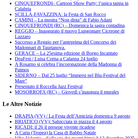
CINQUEFRONDI– Cartoon Show Party: l’unica tappa in
Calabria
SCILLA-FAVAZZINA: la Festa di San Rocco
CAMINI – La mostra “Non dista” di Fabio Adani
CINQUEFRONDI (RC) – Domenica la sagra contadina
REGGIO – Inaugurato il nuovo Lungomare Cicerone di
Lazzaro
Successo a Reggio per l’anteprima del Concorso dei
Madonnari di Taurianova.
GERACE – La 25esima edizione di Borgo Incantato
DeaFest / Luisa Corna a Calanna 24 luglio
A Rosarno si celebra l’incoronazione della Madonna di
Patmos
SIDERNO – Dal 25 luglio “Immersi nel Blu-Festival del
Mare”
Presentato il Roccella Jazz Festival
MOSORROFA (RC) – Giovedì s’inaugura il murales
Le Altre Notizie
DRAPIA (VV) / La Festa dell’Amicizia domenica 9 agosto
BRIATICO (VV): Salsicciata in piazza il 4 agosto
RICADI: il 26 il presepe vivente ricadese
A Caria (Tropea) la Casa di Babbo Natale