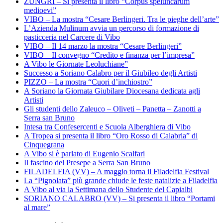
ZUNGRI – Si presenta il libro “Corpus speluncarum
medioevi”
VIBO – La mostra “Cesare Berlingeri. Tra le pieghe dell’arte”
L’Azienda Mulinum avvia un percorso di formazione di
pasticceria nel Carcere di Vibo
VIBO – Il 14 marzo la mostra “Cesare Berlingeri”
VIBO – Il convegno “Credito e finanza per l’impresa”
A Vibo le Giornate Leoluchiane”
Successo a Soriano Calabro per il Giubileo degli Artisti
PIZZO – La mostra “Cuori d’inchiostro”
A Soriano la Giornata Giubilare Diocesana dedicata agli
Artisti
Gli studenti dello Zaleuco – Oliveti – Panetta – Zanotti a
Serra san Bruno
Intesa tra Confesercenti e Scuola Alberghiera di Vibo
A Tropea si presenta il libro “Oro Rosso di Calabria” di
Cinquegrana
A Vibo si è parlato di Eugenio Scalfari
Il fascino del Presepe a Serra San Bruno
FILADELFIA (VV) – A maggio torna il Filadelfia Festival
La “Pignolata” più grande chiude le feste natalizie a Filadelfia
A Vibo al via la Settimana dello Studente del Capialbi
SORIANO CALABRO (VV) – Si presenta il libro “Portami
al mare”