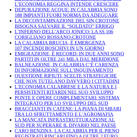
L’ECONOMIA REGGINA INTENDE CRESCERE
DEPURAZIONE ACQUE: IN CALABRIA SONO
188 IMPIANTI FUORI NORMA DA ADEGUARE
LA DECONTAMINAZIONE DEL SIN CROTONE
BISOGNA SALVARE IL “SOLDATO” ERRIGO
L’INFERNO DELL’ARCO JONICO: LA SS 106
CORIGLIANO ROSSANO-CROTONE
LA CALABRIA BRUCIA, È EMERGENZA
107 INCENDI BOSCHIVI IN UN GIORNO
EMIGRAZIONE, È RECORD: IN DUE ANNI SONO
PARTITI IN OLTRE 241 MILA DAL MERIDIONE
BALNEAZIONE, IN CALABRIA C’È CARENZA
DI INFORMAZIONE SULL’INQUINAMENTO
QUESTIONE RIFIUTI, SCELTE STRATEGICHE
CHE NON TUTELANO DAVVERO I CITTADINI
L’ECONOMIA CALABRESE E LA NATURA E I
PERSISTENTI RITARDI NEL SUO SVILUPPO
PONTE E OPERE COMPLEMENTARI: SISTEMA
INTEGRATO PER LO SVILUPPO DEL SUD
BRACCIANTI IN CATENE: LA PIANA DI SIBARI
TRA LO SFRUTTAMENTO E L’AGROMAFIA
LA MANCATA INFRASTRUTTURAZIONE AL
SUD PER SUPERARE IL DIVARIO NEL PAESE
CARO BENZINA, LA CALABRIA PER IL PIENO
REGISTRATI RINCARI FINO A OLTRE 2 EURO