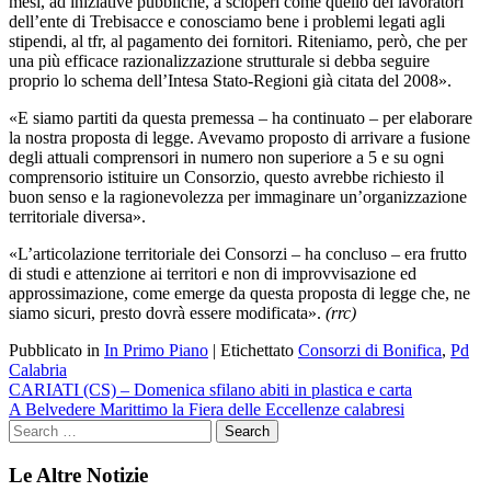
mesi, ad iniziative pubbliche, a scioperi come quello dei lavoratori
dell’ente di Trebisacce e conosciamo bene i problemi legati agli
stipendi, al tfr, al pagamento dei fornitori. Riteniamo, però, che per
una più efficace razionalizzazione strutturale si debba seguire
proprio lo schema dell’Intesa Stato-Regioni già citata del 2008».
«E siamo partiti da questa premessa – ha continuato – per elaborare
la nostra proposta di legge. Avevamo proposto di arrivare a fusione
degli attuali comprensori in numero non superiore a 5 e su ogni
comprensorio istituire un Consorzio, questo avrebbe richiesto il
buon senso e la ragionevolezza per immaginare un’organizzazione
territoriale diversa».
«L’articolazione territoriale dei Consorzi – ha concluso – era frutto
di studi e attenzione ai territori e non di improvvisazione ed
approssimazione, come emerge da questa proposta di legge che, ne
siamo sicuri, presto dovrà essere modificata».
(rrc)
Pubblicato in
In Primo Piano
|
Etichettato
Consorzi di Bonifica
,
Pd
Calabria
Navigazione
CARIATI (CS) – Domenica sfilano abiti in plastica e carta
A Belvedere Marittimo la Fiera delle Eccellenze calabresi
articoli
Le Altre Notizie