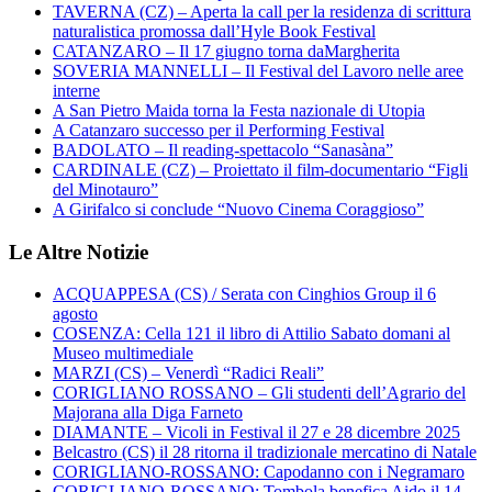
TAVERNA (CZ) – Aperta la call per la residenza di scrittura
naturalistica promossa dall’Hyle Book Festival
CATANZARO – Il 17 giugno torna daMargherita
SOVERIA MANNELLI – Il Festival del Lavoro nelle aree
interne
A San Pietro Maida torna la Festa nazionale di Utopia
A Catanzaro successo per il Performing Festival
BADOLATO – Il reading-spettacolo “Sanasàna”
CARDINALE (CZ) – Proiettato il film-documentario “Figli
del Minotauro”
A Girifalco si conclude “Nuovo Cinema Coraggioso”
Le Altre Notizie
ACQUAPPESA (CS) / Serata con Cinghios Group il 6
agosto
COSENZA: Cella 121 il libro di Attilio Sabato domani al
Museo multimediale
MARZI (CS) – Venerdì “Radici Reali”
CORIGLIANO ROSSANO – Gli studenti dell’Agrario del
Majorana alla Diga Farneto
DIAMANTE – Vicoli in Festival il 27 e 28 dicembre 2025
Belcastro (CS) il 28 ritorna il tradizionale mercatino di Natale
CORIGLIANO-ROSSANO: Capodanno con i Negramaro
CORIGLIANO-ROSSANO: Tombola benefica Aido il 14