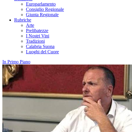
Europarlamento
Consiglio Regionale
Giunta Regionale
Rubriche
Arte
Prelibatezze
I Nostri Vini
Tradizioni
Calabria Suona
Luoghi del Cuore
In Primo Piano