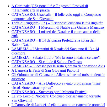
A Cardinale (CZ) torna il 6 e 7 agosto il Festival di
‘nTramenti: arte in piazza
CATANZARO: Graecalis – il folle volo oggi al Complesso
monumentale San Giovanni
Torre di Ruggiero (CZ) – “Riconosci cristiano la tua dignità”
CATANZARO – I Mercatini di Natale alla Galleria Mancuso
CATANZARO – I misteri del Natale e il cuore antico della
città
CATANZARO – Il 14 da piazza Prefettura la corsa dei
Babbo Natale
LAMEZIA – I Mercatini di Natale del Savutano il 13 e 14
dicembre
LAMEZIA – Sabato il libro “Me la sono andata a cercare”
CATANZARO – Si chiude il Salone DeGusto
LAMEZIA – Successo per la sesta giornata di donazione Avis
A Lamezia la Festa di San Giovanni Paolo II
Gli Odontoiatri di Catanzaro: Allerta salute sul turismo dentale
all’estero
CATANZARO – Alla Dulbecco avviato programma “mini-
circolazione extracorporea”
CATANZARO – Successo per il Materia Festival
La Pro Loco di Nicotera: Concluso biorisanamento torrente
San Giovanni
Il Carnevale di Lamezia è già in cammino: riaperte le porte del