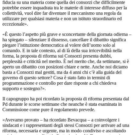
fiducia su una materia come quella dei consorzi che difficilmente
potrebbe essere inquadrata tra le materie di interesse diffuso per la
collettività, vuol dire far diventare il meccanismo una regola da
utilizzare per qualsiasi materia e non un istituto straordinario ed
eccezionale».
«È questo l’aspetto più grave e sconcertante della giornata odierna –
ha spiegato – silenziare il dissenso, cancellare il dibattito significa
piegare l’istituzione democratica al volere dell’uomo solo al
comando. E in tale contesto, al di là della sua irricevibilità nella
forma, la proposta di riforma sui Consorzi presenta dubbi,
perplessità e criticità nel merito. È nel merito che, da settimane, si è
aperto un dibattito con posizioni chiare e nette. Anche noi diciamo
basta a Consorzi mal gestiti, ma da 4 anni chi c’è alla guida del
governo di questo settore? Cosa è stato fatto in termini di
programmazione e controllo per dare risposte a chi chiedeva
supporto e sostegno?».
Il capogruppo ha poi ricordato la proposta di riforma presentata dal
Pd durante le scorse settimane che neanche è stata esaminata in
Commissione come pure il regolamento prevede.
«Avevamo provato – ha ricordato Bevacqua – a coinvolgere i
sindacati e i rappresentanti degli stessi Consorzi per arrivare ad una
riforma, necessaria e urgente, ma in modo condiviso e ascoltando