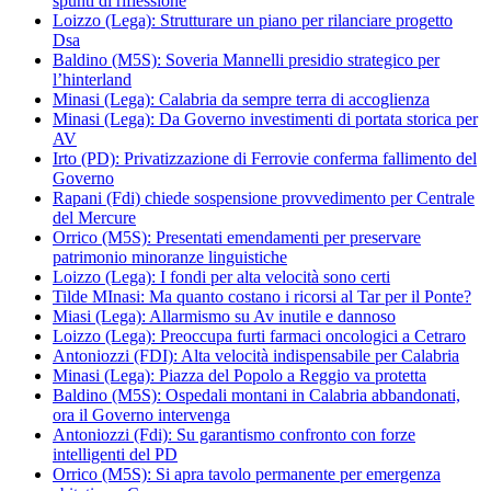
spunti di riflessione
Loizzo (Lega): Strutturare un piano per rilanciare progetto
Dsa
Baldino (M5S): Soveria Mannelli presidio strategico per
l’hinterland
Minasi (Lega): Calabria da sempre terra di accoglienza
Minasi (Lega): Da Governo investimenti di portata storica per
AV
Irto (PD): Privatizzazione di Ferrovie conferma fallimento del
Governo
Rapani (Fdi) chiede sospensione provvedimento per Centrale
del Mercure
Orrico (M5S): Presentati emendamenti per preservare
patrimonio minoranze linguistiche
Loizzo (Lega): I fondi per alta velocità sono certi
Tilde MInasi: Ma quanto costano i ricorsi al Tar per il Ponte?
Miasi (Lega): Allarmismo su Av inutile e dannoso
Loizzo (Lega): Preoccupa furti farmaci oncologici a Cetraro
Antoniozzi (FDI): Alta velocità indispensabile per Calabria
Minasi (Lega): Piazza del Popolo a Reggio va protetta
Baldino (M5S): Ospedali montani in Calabria abbandonati,
ora il Governo intervenga
Antoniozzi (Fdi): Su garantismo confronto con forze
intelligenti del PD
Orrico (M5S): Si apra tavolo permanente per emergenza