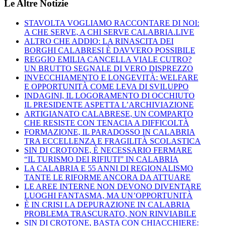
Le Altre Notizie
STAVOLTA VOGLIAMO RACCONTARE DI NOI:
A CHE SERVE, A CHI SERVE CALABRIA.LIVE
ALTRO CHE ADDIO: LA RINASCITA DEI
BORGHI CALABRESI È DAVVERO POSSIBILE
REGGIO EMILIA CANCELLA VIALE CUTRO?
UN BRUTTO SEGNALE DI VERO DISPREZZO
INVECCHIAMENTO E LONGEVITÀ: WELFARE
E OPPORTUNITÀ COME LEVA DI SVILUPPO
INDAGINI, IL LOGORAMENTO DI OCCHIUTO
IL PRESIDENTE ASPETTA L’ARCHIVIAZIONE
ARTIGIANATO CALABRESE, UN COMPARTO
CHE RESISTE CON TENACIA A DIFFICOLTÀ
FORMAZIONE, IL PARADOSSO IN CALABRIA
TRA ECCELLENZA E FRAGILITÀ SCOLASTICA
SIN DI CROTONE, È NECESSARIO FERMARE
“IL TURISMO DEI RIFIUTI” IN CALABRIA
LA CALABRIA E 55 ANNI DI REGIONALISMO
TANTE LE RIFORME ANCORA DA ATTUARE
LE AREE INTERNE NON DEVONO DIVENTARE
LUOGHI FANTASMA, MA UN’OPPORTUNITÀ
È IN CRISI LA DEPURAZIONE IN CALABRIA
PROBLEMA TRASCURATO, NON RINVIABILE
SIN DI CROTONE, BASTA CON CHIACCHIERE: