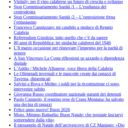
Vinitaly: per il vino calabrese un futuro di crescita e sviluppo
Stop Commissariamento Sanità /1 – L’esultanza del
centrodestra
Stop Commissariamento Sanità /2 – L’opposizione frena
l’entusiasmo
Francesco Cannizzaro: mi candido a sindaco di Reggio
Calabria
Referendum Giustizia: tutto quello che c’è da sapere
80 anni di Repubblica: tre sindache calabresi del 1946
L’8 marzo occasione per rinnovare l’impegno per la parità di
genere
A San Vincenzo La Costa riflessioni su azzardo e dipendenza
digitale
L’Addio / Michele Albanese, voce libera della Calabria
Le Olimpiadi invernali e le mascotte create dai ragazzi di
Taverna, dimenticati
Salvini a Bova e Melito: i soldi per la ricostruzione ci sono,
intervenire subito
Giovanna Russo coordinatore nazionale garanti dei detenuti
Paolo Campolo, il reggino eroe di Crans Montana: ha salvato
una decina di ragazzi
Felice anno nuovo! Buon 2026
Mons. Mimmo Battaglia: Buon Natale: che possiate lasciarvi
sorprendere dalla vita»
Il messaggio di Natale dell’arcivescovo di CZ Maniago: «Dio