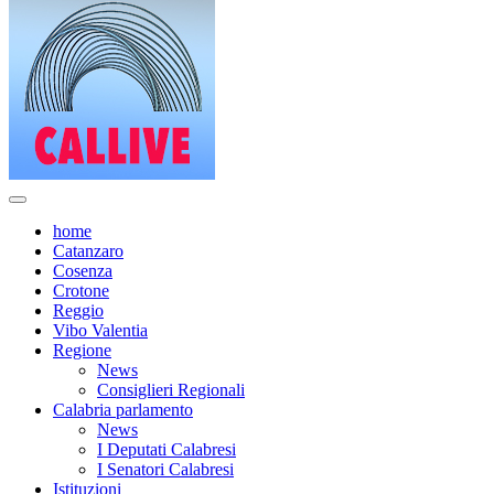
home
Catanzaro
Cosenza
Crotone
Reggio
Vibo Valentia
Regione
News
Consiglieri Regionali
Calabria parlamento
News
I Deputati Calabresi
I Senatori Calabresi
Istituzioni