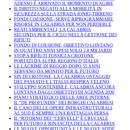
ADESSO È ARRIVATO IL MOMENTO DI AGIRE
IL DIRITTO NEGATO ALLA MOBILITÀ IN
SICUREZZA SULLA STRADA IONIO-TIRRENO
FONDI COESIONE, SERVE RIPROGRAMMARE
RISORSE IN CALABRIA PER NON PERDERLE
REATI AMBIENTALI, LA CALABRIA
SECONDA PER IL CICLO NELLA GESTIONE DEI
RIFIUTI
FONDO DI COESIONE, OBIETTIVO LONTANO
IN QUATTRO ANNI SPESI SOLO 2,8 MILIARDI
STOP A RIFIUTI TOSSICI A CROTONE
PORTATI DA ALTRE REGIONI D’ITALIA
LE LACRIME DI REGGIO DOPO 55 ANNI
SERVANO DA MONITO PER IL FUTURO
SIN DI CROTONE, LA CALABRIA OSTAGGIO
DEL PASSATO E L’ITALIA RESPIRA VELENO
SVILUPPO SOSTENIBILE, CALABRIA ANCORA
LONTANA DAGLI OBIETTIVI DI AGENDA 2030
PIANO STRATEGICO DELLE AREE INTERNE
IL “DE PROFUNDIS” DEI BORGHI CALABRESI
IL CASO DELLE OPERE INFRASTRUTTURALI
AL SUD È SEMPRE UNA BATTAGLIA PERSA
IL “RITORNO DEI “CERVELLI” È CRUCIALE
PER FUTURO E RINASCITA DELLA CALABRIA
LE NUOVE OPPORTUNITÀ E LE NUOVE SFIDE