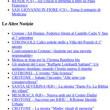
RENDE (CS) – All’Unical si presenta il libro su Papa
Francesco
SAN GIOVANNI IN FIORE (CS) – Torna il primario di
Medicina
Le Altre Notizie
Crotone / Ad Humus- Federico Sironi al Castello Carlo V fino
al 7 settembre
STRONGOLI: Calici sottole stelle a Villa del Popolo il 1°
agosto
Confcommercio Crotone: «Insieme per una movida
responsabile»
Melissa in festa per la 15esima Bandiera blu
Gli studenti del Liceo “Raffaele Lombardi Satriani”: Un
applauso sbagliato: quando l’ironia supera il rispetto
COTRONEI – L’evento “Sila Scienza”
CROTONE – Sabato l’incontro “Alle urne con
consapevolezza”
SANTA SEVERINA (KR) – La mostra “Dario Fo. La Bibbia
dei villani”
MESORACA (KR) – Nuova sede per il Centro Dialisi
CROTONE – Successo per KRIU – KRotone Identità
Urbane
CROTONE – La mostra “Madre: rituali di memoria”