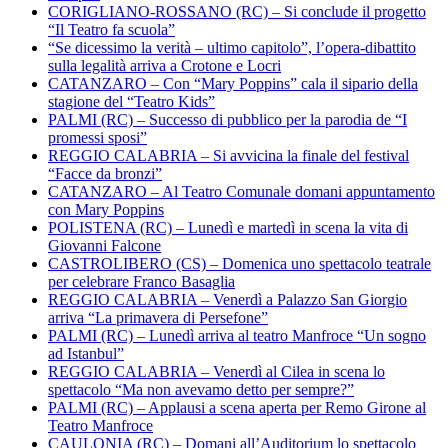
CORIGLIANO-ROSSANO (RC) – Si conclude il progetto
“Il Teatro fa scuola”
“Se dicessimo la verità – ultimo capitolo”, l’opera-dibattito
sulla legalità arriva a Crotone e Locri
CATANZARO – Con “Mary Poppins” cala il sipario della
stagione del “Teatro Kids”
PALMI (RC) – Successo di pubblico per la parodia de “I
promessi sposi”
REGGIO CALABRIA – Si avvicina la finale del festival
“Facce da bronzi”
CATANZARO – Al Teatro Comunale domani appuntamento
con Mary Poppins
POLISTENA (RC) – Lunedì e martedì in scena la vita di
Giovanni Falcone
CASTROLIBERO (CS) – Domenica uno spettacolo teatrale
per celebrare Franco Basaglia
REGGIO CALABRIA – Venerdì a Palazzo San Giorgio
arriva “La primavera di Persefone”
PALMI (RC) – Lunedì arriva al teatro Manfroce “Un sogno
ad Istanbul”
REGGIO CALABRIA – Venerdì al Cilea in scena lo
spettacolo “Ma non avevamo detto per sempre?”
PALMI (RC) – Applausi a scena aperta per Remo Girone al
Teatro Manfroce
CAULONIA (RC) – Domani all’Auditorium lo spettacolo