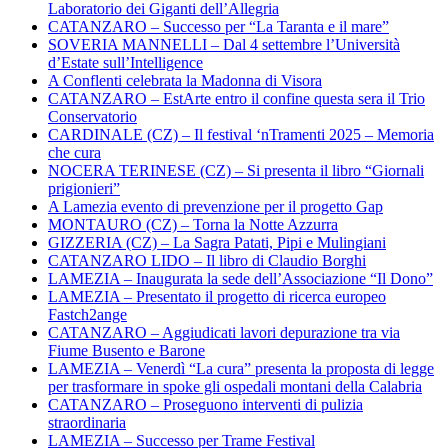
Laboratorio dei Giganti dell’Allegria
CATANZARO – Successo per “La Taranta e il mare”
SOVERIA MANNELLI – Dal 4 settembre l’Università
d’Estate sull’Intelligence
A Conflenti celebrata la Madonna di Visora
CATANZARO – EstArte entro il confine questa sera il Trio
Conservatorio
CARDINALE (CZ) – Il festival ‘nTramenti 2025 – Memoria
che cura
NOCERA TERINESE (CZ) – Si presenta il libro “Giornali
prigionieri”
A Lamezia evento di prevenzione per il progetto Gap
MONTAURO (CZ) – Torna la Notte Azzurra
GIZZERIA (CZ) – La Sagra Patati, Pipi e Mulingiani
CATANZARO LIDO – Il libro di Claudio Borghi
LAMEZIA – Inaugurata la sede dell’Associazione “Il Dono”
LAMEZIA – Presentato il progetto di ricerca europeo
Fastch2ange
CATANZARO – Aggiudicati lavori depurazione tra via
Fiume Busento e Barone
LAMEZIA – Venerdì “La cura” presenta la proposta di legge
per trasformare in spoke gli ospedali montani della Calabria
CATANZARO – Proseguono interventi di pulizia
straordinaria
LAMEZIA – Successo per Trame Festival