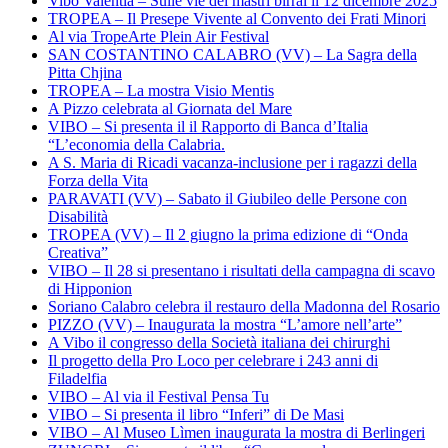
Vibo Valentia – Sulle vie dei mastri birrai il 12 dicembre 2025
TROPEA – Il Presepe Vivente al Convento dei Frati Minori
Al via TropeArte Plein Air Festival
SAN COSTANTINO CALABRO (VV) – La Sagra della
Pitta Chjina
TROPEA – La mostra Visio Mentis
A Pizzo celebrata al Giornata del Mare
VIBO – Si presenta il il Rapporto di Banca d’Italia
“L’economia della Calabria.
A S. Maria di Ricadi vacanza-inclusione per i ragazzi della
Forza della Vita
PARAVATI (VV) – Sabato il Giubileo delle Persone con
Disabilità
TROPEA (VV) – Il 2 giugno la prima edizione di “Onda
Creativa”
VIBO – Il 28 si presentano i risultati della campagna di scavo
di Hipponion
Soriano Calabro celebra il restauro della Madonna del Rosario
PIZZO (VV) – Inaugurata la mostra “L’amore nell’arte”
A Vibo il congresso della Società italiana dei chirurghi
Il progetto della Pro Loco per celebrare i 243 anni di
Filadelfia
VIBO – Al via il Festival Pensa Tu
VIBO – Si presenta il libro “Inferi” di De Masi
VIBO – Al Museo Lìmen inaugurata la mostra di Berlingeri