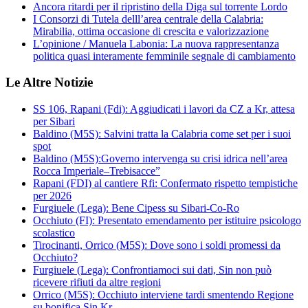
Ancora ritardi per il ripristino della Diga sul torrente Lordo
I Consorzi di Tutela delll’area centrale della Calabria:
Mirabilia, ottima occasione di crescita e valorizzazione
L’opinione / Manuela Labonia: La nuova rappresentanza
politica quasi interamente femminile segnale di cambiamento
Le Altre Notizie
SS 106, Rapani (Fdi): Aggiudicati i lavori da CZ a Kr, attesa
per Sibari
Baldino (M5S): Salvini tratta la Calabria come set per i suoi
spot
Baldino (M5S):Governo intervenga su crisi idrica nell’area
Rocca Imperiale–Trebisacce”
Rapani (FDI) al cantiere Rfi: Confermato rispetto tempistiche
per 2026
Furgiuele (Lega): Bene Cipess su Sibari-Co-Ro
Occhiuto (FI): Presentato emendamento per istituire psicologo
scolastico
Tirocinanti, Orrico (M5S): Dove sono i soldi promessi da
Occhiuto?
Furgiuele (Lega): Confrontiamoci sui dati, Sin non può
ricevere rifiuti da altre regioni
Orrico (M5S): Occhiuto interviene tardi smentendo Regione
su bonifica Sin Kr