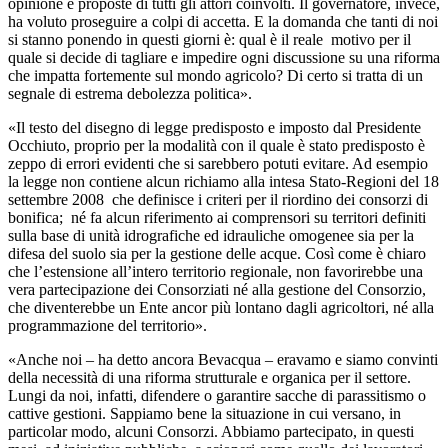
opinione e proposte di tutti gli attori coinvolti. Il governatore, invece,
ha voluto proseguire a colpi di accetta. E la domanda che tanti di noi
si stanno ponendo in questi giorni è: qual è il reale motivo per il
quale si decide di tagliare e impedire ogni discussione su una riforma
che impatta fortemente sul mondo agricolo? Di certo si tratta di un
segnale di estrema debolezza politica».
«Il testo del disegno di legge predisposto e imposto dal Presidente
Occhiuto, proprio per la modalità con il quale è stato predisposto è
zeppo di errori evidenti che si sarebbero potuti evitare. Ad esempio
la legge non contiene alcun richiamo alla intesa Stato-Regioni del 18
settembre 2008 che definisce i criteri per il riordino dei consorzi di
bonifica; né fa alcun riferimento ai comprensori su territori definiti
sulla base di unità idrografiche ed idrauliche omogenee sia per la
difesa del suolo sia per la gestione delle acque. Così come è chiaro
che l’estensione all’intero territorio regionale, non favorirebbe una
vera partecipazione dei Consorziati né alla gestione del Consorzio,
che diventerebbe un Ente ancor più lontano dagli agricoltori, né alla
programmazione del territorio».
«Anche noi – ha detto ancora Bevacqua – eravamo e siamo convinti
della necessità di una riforma strutturale e organica per il settore.
Lungi da noi, infatti, difendere o garantire sacche di parassitismo o
cattive gestioni. Sappiamo bene la situazione in cui versano, in
particolar modo, alcuni Consorzi. Abbiamo partecipato, in questi