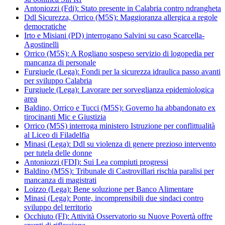
Antoniozzi (Fdi): Stato presente in Calabria contro ndrangheta
Ddl Sicurezza, Orrico (M5S): Maggioranza allergica a regole
democratiche
Irto e Misiani (PD) interrogano Salvini su caso Scarcella-
Agostinelli
Orrico (M5S): A Rogliano sospeso servizio di logopedia per
mancanza di personale
Furgiuele (Lega): Fondi per la sicurezza idraulica passo avanti
per sviluppo Calabria
Furgiuele (Lega): Lavorare per sorveglianza epidemiologica
area
Baldino, Orrico e Tucci (M5S): Governo ha abbandonato ex
tirocinanti Mic e Giustizia
Orrico (M5S) interroga ministero Istruzione per conflittualità
al Liceo di Filadelfia
Minasi (Lega): Ddl su violenza di genere prezioso intervento
per tutela delle donne
Antoniozzi (FDI): Sui Lea compiuti progressi
Baldino (M5S): Tribunale di Castrovillari rischia paralisi per
mancanza di magistrati
Loizzo (Lega): Bene soluzione per Banco Alimentare
Minasi (Lega): Ponte, incomprensibili due sindaci contro
sviluppo del territorio
Occhiuto (FI): Attività Osservatorio su Nuove Povertà offre