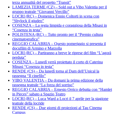
terza annualità del progetto “Transit”
LAMEZIA TERME (CZ) – Sold out a Vibo Valentia per il
gruppo teatrale “Giovanni Vercillo”
LOCRI (RC) – Domenica Ennio Coltorti in scena con
“Shylock il giudeo”
COSENZA – La regia limpida e coraggiosa della Misasi in
“Cosenza in testa”
POLISTENA (RC) – Tutto pronto per il “Premio cultura
cinematografica”
REGGIO CALABRIA – Questo pomeriggio si presenta il
docufilm di Armino e Marzolla
LOCRI (RC) – Partiranno a breve le riprese del film “L’agorà
perduta”
COSENZA – Lunedì verrà proiettato il corto di Caterina
Minasi “Cosenza in testa”
RENDE (CS) – Da lunedì torna al Dam dell’Unical la
rassegna “Il cinefilo”
VIBO VALENTIA – Da domani la prima edizione della
rassegna teatrale “La forza del sorriso”
REGGIO CALABRIA – Ernesto Orrico debutta con “Hamlet
in Pieces” sabato a Spazio Teatro
LOCRI (RC) – Luca Ward a Locri il 7 aprile per la stagione
teatrale della locride
RENDE (CS) – Due giorni di proiezioni al Tau Cinema
Campus