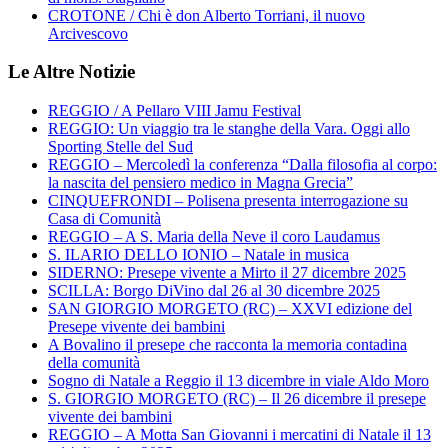
CROTONE / Chi è don Alberto Torriani, il nuovo
Arcivescovo
Le Altre Notizie
REGGIO / A Pellaro VIII Jamu Festival
REGGIO: Un viaggio tra le stanghe della Vara. Oggi allo
Sporting Stelle del Sud
REGGIO – Mercoledì la conferenza “Dalla filosofia al corpo:
la nascita del pensiero medico in Magna Grecia”
CINQUEFRONDI – Polisena presenta interrogazione su
Casa di Comunità
REGGIO – A S. Maria della Neve il coro Laudamus
S. ILARIO DELLO IONIO – Natale in musica
SIDERNO: Presepe vivente a Mirto il 27 dicembre 2025
SCILLA: Borgo DiVino dal 26 al 30 dicembre 2025
SAN GIORGIO MORGETO (RC) – XXVI edizione del
Presepe vivente dei bambini
A Bovalino il presepe che racconta la memoria contadina
della comunità
Sogno di Natale a Reggio il 13 dicembre in viale Aldo Moro
S. GIORGIO MORGETO (RC) – Il 26 dicembre il presepe
vivente dei bambini
REGGIO – A Motta San Giovanni i mercatini di Natale il 13