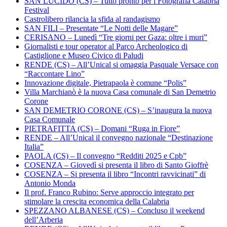
SAN LUCIDO (CS) – Tutto pronto per i Fotografia Calabria
Festival
Castrolibero rilancia la sfida al randagismo
SAN FILI – Presentate “Le Notti delle Magare”
CERISANO – Lunedì “Tre giorni per Gaza: oltre i muri”
Giornalisti e tour operator al Parco Archeologico di
Castiglione e Museo Civico di Paludi
RENDE (CS) – All’Unical si omaggia Pasquale Versace con
“Raccontare Lino”
Innovazione digitale, Pietrapaola è comune “Polis”
Villa Marchianò è la nuova Casa comunale di San Demetrio
Corone
SAN DEMETRIO CORONE (CS) – S’inaugura la nuova
Casa Comunale
PIETRAFITTA (CS) – Domani “Ruga in Fiore”
RENDE – All’Unical il convegno nazionale “Destinazione
Italia”
PAOLA (CS) – Il convegno “Redditi 2025 e Cpb”
COSENZA – Giovedì si presenta il libro di Santo Gioffrè
COSENZA – Si presenta il libro “Incontri ravvicinati” di
Antonio Monda
Il prof. Franco Rubino: Serve approccio integrato per
stimolare la crescita economica della Calabria
SPEZZANO ALBANESE (CS) – Concluso il weekend
dell’Arberia