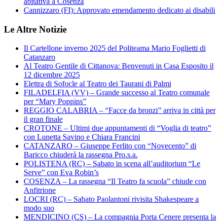
abitativa a Cosenza
Cannizzaro (FI): Approvato emendamento dedicato ai disabili
Le Altre Notizie
Il Cartellone inverno 2025 del Politeama Mario Foglietti di
Catanzaro
Al Teatro Gentile di Cittanova: Benvenuti in Casa Esposito il
12 dicembre 2025
Elettra di Sofocle al Teatro dei Taurani di Palmi
FILADELFIA (VV) – Grande successo al Teatro comunale
per “Mary Poppins”
REGGIO CALABRIA – “Facce da bronzi” arriva in città per
il gran finale
CROTONE – Ultimi due appuntamenti di “Voglia di teatro”
con Lunetta Savino e Chiara Francini
CATANZARO – Giuseppe Ferlito con “Novecento” di
Baricco chiuderà la rassegna Pro.s.a.
POLISTENA (RC) – Sabato in scena all’auditorium “Le
Serve” con Eva Robin’s
COSENZA – La rassegna “Il Teatro fa scuola” chiude con
Anfitrione
LOCRI (RC) – Sabato Paolantoni rivisita Shakespeare a
modo suo
MENDICINO (CS) – La compagnia Porta Cenere presenta la