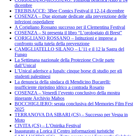
dicembre
TREBISACCE: 3Bee Comics Festival il 12-14 dicembre
COSENZA – Due giornate dedicate alla prevenzione delle
infezioni ospedaliere
A Corigliano Rossano successo per il Clementina Festival
COSENZA – Si presenta il libro “L’orologiaio di Brest”
CORIGLIANO ROSSANO – Istituzioni e imprese a
confronto sulla tutela della prevenzione
CAMIGLIATELLO SILANO – L’11 e il 12 la Sagra del
Fungo
La Settimana nazionale della Protezione Civile parte
dall’Unical
L’Unical aderisce a Iupals: cinque borse di studio per gli
studenti palestinesi
La denuncia della sindaca di Mendicino Bucarelli:
nsufficiente ripristino idrico a contrada Rosario
COSENZA – Venerdì l’evento conclusivo della mostra
itinerante Archivio Mabos
BOCCHIGLIERO: serata conclusiva del Memories Film Fest
2025
TERRANOVA DA SIBARI (CS) – Successo per Vespa in
Moto
CIVITA (CS) – L’Onirika Festival
Inaugurato a Lorica il Centro informazioni turistiche