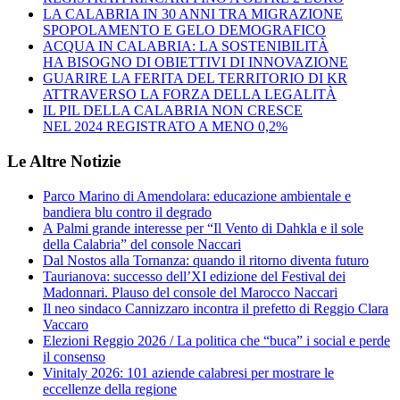
LA CALABRIA IN 30 ANNI TRA MIGRAZIONE
SPOPOLAMENTO E GELO DEMOGRAFICO
ACQUA IN CALABRIA: LA SOSTENIBILITÀ
HA BISOGNO DI OBIETTIVI DI INNOVAZIONE
GUARIRE LA FERITA DEL TERRITORIO DI KR
ATTRAVERSO LA FORZA DELLA LEGALITÀ
IL PIL DELLA CALABRIA NON CRESCE
NEL 2024 REGISTRATO A MENO 0,2%
Le Altre Notizie
Parco Marino di Amendolara: educazione ambientale e
bandiera blu contro il degrado
A Palmi grande interesse per “Il Vento di Dahkla e il sole
della Calabria” del console Naccari
Dal Nostos alla Tornanza: quando il ritorno diventa futuro
Taurianova: successo dell’XI edizione del Festival dei
Madonnari. Plauso del console del Marocco Naccari
Il neo sindaco Cannizzaro incontra il prefetto di Reggio Clara
Vaccaro
Elezioni Reggio 2026 / La politica che “buca” i social e perde
il consenso
Vinitaly 2026: 101 aziende calabresi per mostrare le
eccellenze della regione