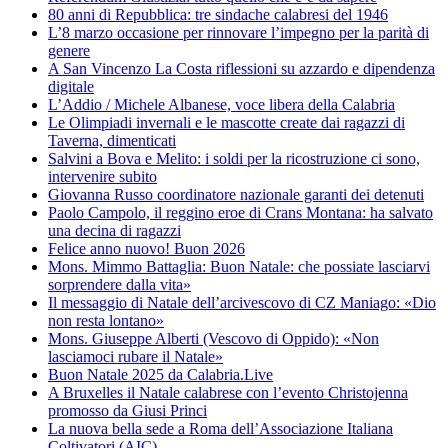
80 anni di Repubblica: tre sindache calabresi del 1946
L’8 marzo occasione per rinnovare l’impegno per la parità di
genere
A San Vincenzo La Costa riflessioni su azzardo e dipendenza
digitale
L’Addio / Michele Albanese, voce libera della Calabria
Le Olimpiadi invernali e le mascotte create dai ragazzi di
Taverna, dimenticati
Salvini a Bova e Melito: i soldi per la ricostruzione ci sono,
intervenire subito
Giovanna Russo coordinatore nazionale garanti dei detenuti
Paolo Campolo, il reggino eroe di Crans Montana: ha salvato
una decina di ragazzi
Felice anno nuovo! Buon 2026
Mons. Mimmo Battaglia: Buon Natale: che possiate lasciarvi
sorprendere dalla vita»
Il messaggio di Natale dell’arcivescovo di CZ Maniago: «Dio
non resta lontano»
Mons. Giuseppe Alberti (Vescovo di Oppido): «Non
lasciamoci rubare il Natale»
Buon Natale 2025 da Calabria.Live
A Bruxelles il Natale calabrese con l’evento Christojenna
promosso da Giusi Princi
La nuova bella sede a Roma dell’Associazione Italiana
Coltivatori (AIC)