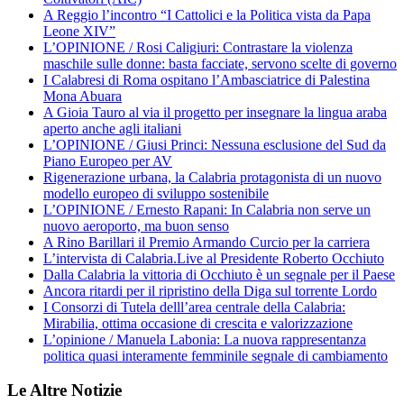
A Reggio l’incontro “I Cattolici e la Politica vista da Papa
Leone XIV”
L’OPINIONE / Rosi Caligiuri: Contrastare la violenza
maschile sulle donne: basta facciate, servono scelte di governo
I Calabresi di Roma ospitano l’Ambasciatrice di Palestina
Mona Abuara
A Gioia Tauro al via il progetto per insegnare la lingua araba
aperto anche agli italiani
L’OPINIONE / Giusi Princi: Nessuna esclusione del Sud da
Piano Europeo per AV
Rigenerazione urbana, la Calabria protagonista di un nuovo
modello europeo di sviluppo sostenibile
L’OPINIONE / Ernesto Rapani: In Calabria non serve un
nuovo aeroporto, ma buon senso
A Rino Barillari il Premio Armando Curcio per la carriera
L’intervista di Calabria.Live al Presidente Roberto Occhiuto
Dalla Calabria la vittoria di Occhiuto è un segnale per il Paese
Ancora ritardi per il ripristino della Diga sul torrente Lordo
I Consorzi di Tutela delll’area centrale della Calabria:
Mirabilia, ottima occasione di crescita e valorizzazione
L’opinione / Manuela Labonia: La nuova rappresentanza
politica quasi interamente femminile segnale di cambiamento
Le Altre Notizie