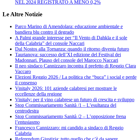
NEL 2024 REGISTRATO A MENO 0,2%
Le Altre Notizie
Parco Marino di Amendolara: educazione ambientale e
bandiera blu contro il degrado
A Palmi grande interesse per “Il Vento di Dahkla e il sole
della Calabria” del console Naccari
Dal Nostos alla Tornanza: quando il ritorno diventa futuro
Taurianova: successo dell’XI edizione del Festival dei
Madonnari. Plauso del console del Marocco Naccari
Il neo sindaco Cannizzaro incontra il prefetto di Reggio Clara
Vaccaro
Elezioni Reggio 2026 / La politica che “buca” i social e perde
il consenso
Vinitaly 2026: 101 aziende calabresi per mostrare le
eccellenze della regione
Vinitaly: per il vino calabrese un futuro di crescita e sviluppo
Stop Commissariamento Sanità /1 – L’esultanza del
centrodestra
Stop Commissariamento Sanità /2 – L’opposizione frena
l’entusiasmo
Francesco Cannizzaro: mi candido a sindaco di Reggio
Calabria
Referendum Giustizia: tutto quello che c’è da sapere