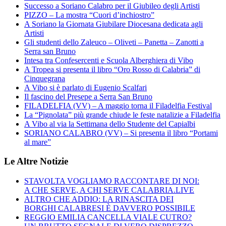
Successo a Soriano Calabro per il Giubileo degli Artisti
PIZZO – La mostra “Cuori d’inchiostro”
A Soriano la Giornata Giubilare Diocesana dedicata agli
Artisti
Gli studenti dello Zaleuco – Oliveti – Panetta – Zanotti a
Serra san Bruno
Intesa tra Confesercenti e Scuola Alberghiera di Vibo
A Tropea si presenta il libro “Oro Rosso di Calabria” di
Cinquegrana
A Vibo si è parlato di Eugenio Scalfari
Il fascino del Presepe a Serra San Bruno
FILADELFIA (VV) – A maggio torna il Filadelfia Festival
La “Pignolata” più grande chiude le feste natalizie a Filadelfia
A Vibo al via la Settimana dello Studente del Capialbi
SORIANO CALABRO (VV) – Si presenta il libro “Portami
al mare”
Le Altre Notizie
STAVOLTA VOGLIAMO RACCONTARE DI NOI:
A CHE SERVE, A CHI SERVE CALABRIA.LIVE
ALTRO CHE ADDIO: LA RINASCITA DEI
BORGHI CALABRESI È DAVVERO POSSIBILE
REGGIO EMILIA CANCELLA VIALE CUTRO?