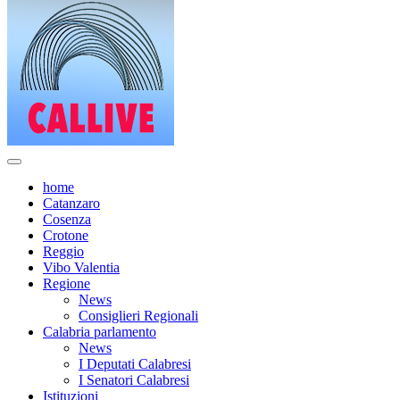
home
Catanzaro
Cosenza
Crotone
Reggio
Vibo Valentia
Regione
News
Consiglieri Regionali
Calabria parlamento
News
I Deputati Calabresi
I Senatori Calabresi
Istituzioni