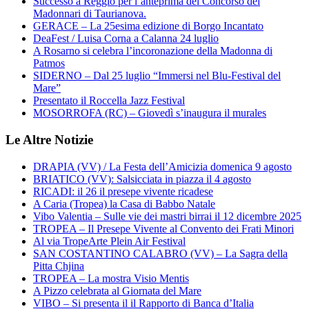
Successo a Reggio per l’anteprima del Concorso dei
Madonnari di Taurianova.
GERACE – La 25esima edizione di Borgo Incantato
DeaFest / Luisa Corna a Calanna 24 luglio
A Rosarno si celebra l’incoronazione della Madonna di
Patmos
SIDERNO – Dal 25 luglio “Immersi nel Blu-Festival del
Mare”
Presentato il Roccella Jazz Festival
MOSORROFA (RC) – Giovedì s’inaugura il murales
Le Altre Notizie
DRAPIA (VV) / La Festa dell’Amicizia domenica 9 agosto
BRIATICO (VV): Salsicciata in piazza il 4 agosto
RICADI: il 26 il presepe vivente ricadese
A Caria (Tropea) la Casa di Babbo Natale
Vibo Valentia – Sulle vie dei mastri birrai il 12 dicembre 2025
TROPEA – Il Presepe Vivente al Convento dei Frati Minori
Al via TropeArte Plein Air Festival
SAN COSTANTINO CALABRO (VV) – La Sagra della
Pitta Chjina
TROPEA – La mostra Visio Mentis
A Pizzo celebrata al Giornata del Mare
VIBO – Si presenta il il Rapporto di Banca d’Italia