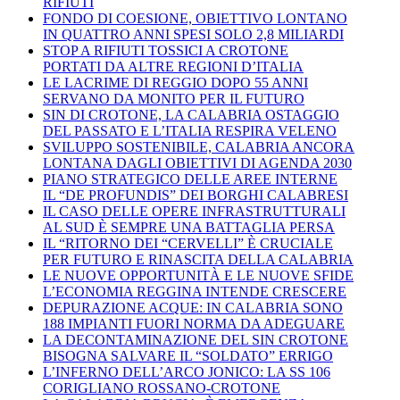
RIFIUTI
FONDO DI COESIONE, OBIETTIVO LONTANO
IN QUATTRO ANNI SPESI SOLO 2,8 MILIARDI
STOP A RIFIUTI TOSSICI A CROTONE
PORTATI DA ALTRE REGIONI D’ITALIA
LE LACRIME DI REGGIO DOPO 55 ANNI
SERVANO DA MONITO PER IL FUTURO
SIN DI CROTONE, LA CALABRIA OSTAGGIO
DEL PASSATO E L’ITALIA RESPIRA VELENO
SVILUPPO SOSTENIBILE, CALABRIA ANCORA
LONTANA DAGLI OBIETTIVI DI AGENDA 2030
PIANO STRATEGICO DELLE AREE INTERNE
IL “DE PROFUNDIS” DEI BORGHI CALABRESI
IL CASO DELLE OPERE INFRASTRUTTURALI
AL SUD È SEMPRE UNA BATTAGLIA PERSA
IL “RITORNO DEI “CERVELLI” È CRUCIALE
PER FUTURO E RINASCITA DELLA CALABRIA
LE NUOVE OPPORTUNITÀ E LE NUOVE SFIDE
L’ECONOMIA REGGINA INTENDE CRESCERE
DEPURAZIONE ACQUE: IN CALABRIA SONO
188 IMPIANTI FUORI NORMA DA ADEGUARE
LA DECONTAMINAZIONE DEL SIN CROTONE
BISOGNA SALVARE IL “SOLDATO” ERRIGO
L’INFERNO DELL’ARCO JONICO: LA SS 106
CORIGLIANO ROSSANO-CROTONE