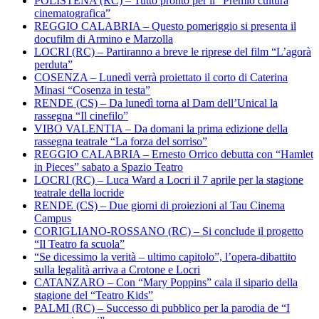
POLISTENA (RC) – Tutto pronto per il “Premio cultura
cinematografica”
REGGIO CALABRIA – Questo pomeriggio si presenta il
docufilm di Armino e Marzolla
LOCRI (RC) – Partiranno a breve le riprese del film “L’agorà
perduta”
COSENZA – Lunedì verrà proiettato il corto di Caterina
Minasi “Cosenza in testa”
RENDE (CS) – Da lunedì torna al Dam dell’Unical la
rassegna “Il cinefilo”
VIBO VALENTIA – Da domani la prima edizione della
rassegna teatrale “La forza del sorriso”
REGGIO CALABRIA – Ernesto Orrico debutta con “Hamlet
in Pieces” sabato a Spazio Teatro
LOCRI (RC) – Luca Ward a Locri il 7 aprile per la stagione
teatrale della locride
RENDE (CS) – Due giorni di proiezioni al Tau Cinema
Campus
CORIGLIANO-ROSSANO (RC) – Si conclude il progetto
“Il Teatro fa scuola”
“Se dicessimo la verità – ultimo capitolo”, l’opera-dibattito
sulla legalità arriva a Crotone e Locri
CATANZARO – Con “Mary Poppins” cala il sipario della
stagione del “Teatro Kids”
PALMI (RC) – Successo di pubblico per la parodia de “I