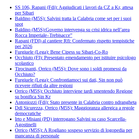
SS 106, Rapani (Fdi): Aggiudicati i lavori da CZ a Kr, attesa
per Sibari
Baldino (M5S): Salvini tratta la Calabria come set per i suoi
spot
Baldino (M5S):Governo intervenga su crisi idrica nell’area
Rocca Imperiale–Trebisacce”
Rapani (FDI) al cantiere Rfi: Confermato rispetto tempistiche
per 2026
Furgiuele (Lega): Bene Cipess su Sibari-Co-Ro
Occhiuto (FI): Presentato emendamento per istituire psicologo
scolastico
Tirocinanti, Orrico (M5S): Dove sono i soldi promessi da
Occhiuto?
Furgiuele (Lega): Confrontiamoci sui dati, Sin non può
ricevere rifiuti da altre regioni
Orrico (M5S): Occhiuto interviene tardi smentendo Regione
su bonifica Sin Kr
Antoniozzi (Fdi): Stato presente in Calabria contro ndrangheta
Ddl Sicurezza, Orrico (M5S): Maggioranza allergica a regole
democratiche
Irto e Misiani (PD) interrogano Salvini su caso Scarcella-
Agostinelli
Orrico (M5S): A Rogliano sospeso servizio di logopedia per
mancanza di personale