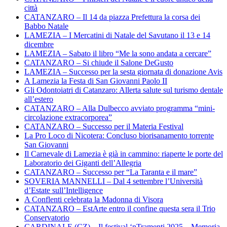
città
CATANZARO – Il 14 da piazza Prefettura la corsa dei
Babbo Natale
LAMEZIA – I Mercatini di Natale del Savutano il 13 e 14
dicembre
LAMEZIA – Sabato il libro “Me la sono andata a cercare”
CATANZARO – Si chiude il Salone DeGusto
LAMEZIA – Successo per la sesta giornata di donazione Avis
A Lamezia la Festa di San Giovanni Paolo II
Gli Odontoiatri di Catanzaro: Allerta salute sul turismo dentale
all’estero
CATANZARO – Alla Dulbecco avviato programma “mini-
circolazione extracorporea”
CATANZARO – Successo per il Materia Festival
La Pro Loco di Nicotera: Concluso biorisanamento torrente
San Giovanni
Il Carnevale di Lamezia è già in cammino: riaperte le porte del
Laboratorio dei Giganti dell’Allegria
CATANZARO – Successo per “La Taranta e il mare”
SOVERIA MANNELLI – Dal 4 settembre l’Università
d’Estate sull’Intelligence
A Conflenti celebrata la Madonna di Visora
CATANZARO – EstArte entro il confine questa sera il Trio
Conservatorio
CARDINALE (CZ) – Il festival ‘nTramenti 2025 – Memoria