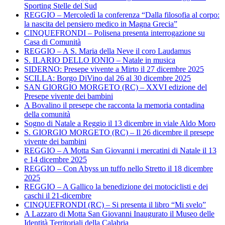
Sporting Stelle del Sud
REGGIO – Mercoledì la conferenza “Dalla filosofia al corpo:
la nascita del pensiero medico in Magna Grecia”
CINQUEFRONDI – Polisena presenta interrogazione su
Casa di Comunità
REGGIO – A S. Maria della Neve il coro Laudamus
S. ILARIO DELLO IONIO – Natale in musica
SIDERNO: Presepe vivente a Mirto il 27 dicembre 2025
SCILLA: Borgo DiVino dal 26 al 30 dicembre 2025
SAN GIORGIO MORGETO (RC) – XXVI edizione del
Presepe vivente dei bambini
A Bovalino il presepe che racconta la memoria contadina
della comunità
Sogno di Natale a Reggio il 13 dicembre in viale Aldo Moro
S. GIORGIO MORGETO (RC) – Il 26 dicembre il presepe
vivente dei bambini
REGGIO – A Motta San Giovanni i mercatini di Natale il 13
e 14 dicembre 2025
REGGIO – Con Abyss un tuffo nello Stretto il 18 dicembre
2025
REGGIO – A Gallico la benedizione dei motociclisti e dei
caschi il 21-dicembre
CINQUEFRONDI (RC) – Si presenta il libro “Mi svelo”
A Lazzaro di Motta San Giovanni Inaugurato il Museo delle
Identità Territoriali della Calabria