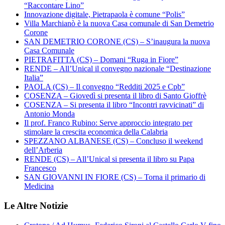
“Raccontare Lino”
Innovazione digitale, Pietrapaola è comune “Polis”
Villa Marchianò è la nuova Casa comunale di San Demetrio
Corone
SAN DEMETRIO CORONE (CS) – S’inaugura la nuova
Casa Comunale
PIETRAFITTA (CS) – Domani “Ruga in Fiore”
RENDE – All’Unical il convegno nazionale “Destinazione
Italia”
PAOLA (CS) – Il convegno “Redditi 2025 e Cpb”
COSENZA – Giovedì si presenta il libro di Santo Gioffrè
COSENZA – Si presenta il libro “Incontri ravvicinati” di
Antonio Monda
Il prof. Franco Rubino: Serve approccio integrato per
stimolare la crescita economica della Calabria
SPEZZANO ALBANESE (CS) – Concluso il weekend
dell’Arberia
RENDE (CS) – All’Unical si presenta il libro su Papa
Francesco
SAN GIOVANNI IN FIORE (CS) – Torna il primario di
Medicina
Le Altre Notizie