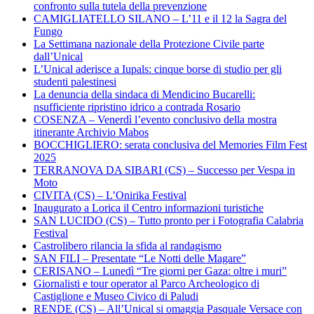
confronto sulla tutela della prevenzione
CAMIGLIATELLO SILANO – L’11 e il 12 la Sagra del
Fungo
La Settimana nazionale della Protezione Civile parte
dall’Unical
L’Unical aderisce a Iupals: cinque borse di studio per gli
studenti palestinesi
La denuncia della sindaca di Mendicino Bucarelli:
nsufficiente ripristino idrico a contrada Rosario
COSENZA – Venerdì l’evento conclusivo della mostra
itinerante Archivio Mabos
BOCCHIGLIERO: serata conclusiva del Memories Film Fest
2025
TERRANOVA DA SIBARI (CS) – Successo per Vespa in
Moto
CIVITA (CS) – L’Onirika Festival
Inaugurato a Lorica il Centro informazioni turistiche
SAN LUCIDO (CS) – Tutto pronto per i Fotografia Calabria
Festival
Castrolibero rilancia la sfida al randagismo
SAN FILI – Presentate “Le Notti delle Magare”
CERISANO – Lunedì “Tre giorni per Gaza: oltre i muri”
Giornalisti e tour operator al Parco Archeologico di
Castiglione e Museo Civico di Paludi
RENDE (CS) – All’Unical si omaggia Pasquale Versace con