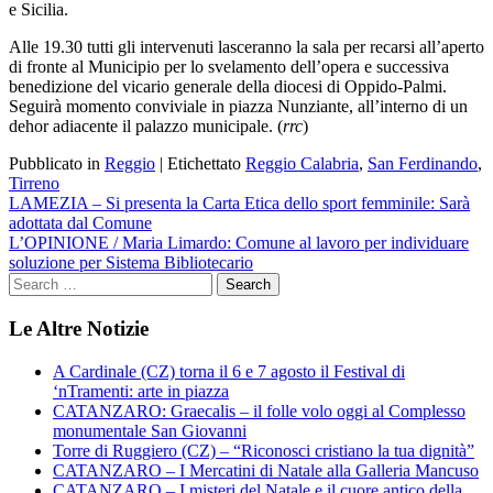
e Sicilia.
Alle 19.30 tutti gli intervenuti lasceranno la sala per recarsi all’aperto
di fronte al Municipio per lo svelamento dell’opera e successiva
benedizione del vicario generale della diocesi di Oppido-Palmi.
Seguirà momento conviviale in piazza Nunziante, all’interno di un
dehor adiacente il palazzo municipale. (
rrc
)
Pubblicato in
Reggio
|
Etichettato
Reggio Calabria
,
San Ferdinando
,
Tirreno
Navigazione
LAMEZIA – Si presenta la Carta Etica dello sport femminile: Sarà
adottata dal Comune
articoli
L’OPINIONE / Maria Limardo: Comune al lavoro per individuare
soluzione per Sistema Bibliotecario
Le Altre Notizie
A Cardinale (CZ) torna il 6 e 7 agosto il Festival di
‘nTramenti: arte in piazza
CATANZARO: Graecalis – il folle volo oggi al Complesso
monumentale San Giovanni
Torre di Ruggiero (CZ) – “Riconosci cristiano la tua dignità”
CATANZARO – I Mercatini di Natale alla Galleria Mancuso
CATANZARO – I misteri del Natale e il cuore antico della