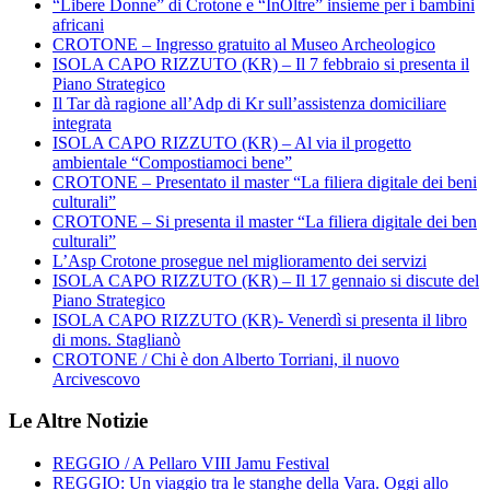
“Libere Donne” di Crotone e “InOltre” insieme per i bambini
africani
CROTONE – Ingresso gratuito al Museo Archeologico
ISOLA CAPO RIZZUTO (KR) – Il 7 febbraio si presenta il
Piano Strategico
Il Tar dà ragione all’Adp di Kr sull’assistenza domiciliare
integrata
ISOLA CAPO RIZZUTO (KR) – Al via il progetto
ambientale “Compostiamoci bene”
CROTONE – Presentato il master “La filiera digitale dei beni
culturali”
CROTONE – Si presenta il master “La filiera digitale dei ben
culturali”
L’Asp Crotone prosegue nel miglioramento dei servizi
ISOLA CAPO RIZZUTO (KR) – Il 17 gennaio si discute del
Piano Strategico
ISOLA CAPO RIZZUTO (KR)- Venerdì si presenta il libro
di mons. Staglianò
CROTONE / Chi è don Alberto Torriani, il nuovo
Arcivescovo
Le Altre Notizie
REGGIO / A Pellaro VIII Jamu Festival
REGGIO: Un viaggio tra le stanghe della Vara. Oggi allo