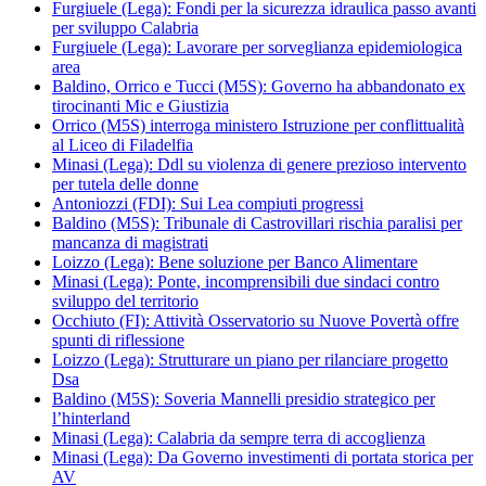
Furgiuele (Lega): Fondi per la sicurezza idraulica passo avanti
per sviluppo Calabria
Furgiuele (Lega): Lavorare per sorveglianza epidemiologica
area
Baldino, Orrico e Tucci (M5S): Governo ha abbandonato ex
tirocinanti Mic e Giustizia
Orrico (M5S) interroga ministero Istruzione per conflittualità
al Liceo di Filadelfia
Minasi (Lega): Ddl su violenza di genere prezioso intervento
per tutela delle donne
Antoniozzi (FDI): Sui Lea compiuti progressi
Baldino (M5S): Tribunale di Castrovillari rischia paralisi per
mancanza di magistrati
Loizzo (Lega): Bene soluzione per Banco Alimentare
Minasi (Lega): Ponte, incomprensibili due sindaci contro
sviluppo del territorio
Occhiuto (FI): Attività Osservatorio su Nuove Povertà offre
spunti di riflessione
Loizzo (Lega): Strutturare un piano per rilanciare progetto
Dsa
Baldino (M5S): Soveria Mannelli presidio strategico per
l’hinterland
Minasi (Lega): Calabria da sempre terra di accoglienza
Minasi (Lega): Da Governo investimenti di portata storica per
AV