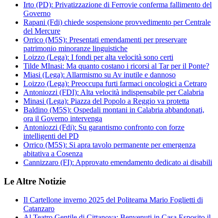
Irto (PD): Privatizzazione di Ferrovie conferma fallimento del
Governo
Rapani (Fdi) chiede sospensione provvedimento per Centrale
del Mercure
Orrico (M5S): Presentati emendamenti per preservare
patrimonio minoranze linguistiche
Loizzo (Lega): I fondi per alta velocità sono certi
Tilde MInasi: Ma quanto costano i ricorsi al Tar per il Ponte?
Miasi (Lega): Allarmismo su Av inutile e dannoso
Loizzo (Lega): Preoccupa furti farmaci oncologici a Cetraro
Antoniozzi (FDI): Alta velocità indispensabile per Calabria
Minasi (Lega): Piazza del Popolo a Reggio va protetta
Baldino (M5S): Ospedali montani in Calabria abbandonati,
ora il Governo intervenga
Antoniozzi (Fdi): Su garantismo confronto con forze
intelligenti del PD
Orrico (M5S): Si apra tavolo permanente per emergenza
abitativa a Cosenza
Cannizzaro (FI): Approvato emendamento dedicato ai disabili
Le Altre Notizie
Il Cartellone inverno 2025 del Politeama Mario Foglietti di
Catanzaro
Al Teatro Gentile di Cittanova: Benvenuti in Casa Esposito il