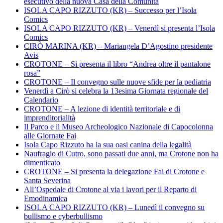
esecutivo della nuova Casa della Comunità
ISOLA CAPO RIZZUTO (KR) – Successo per l’Isola
Comics
ISOLA CAPO RIZZUTO (KR) – Venerdì si presenta l’Isola
Comics
CIRÒ MARINA (KR) – Mariangela D’Agostino presidente
Avis
CROTONE – Si presenta il libro “Andrea oltre il pantalone
rosa”
CROTONE – Il convegno sulle nuove sfide per la pediatria
Venerdì a Cirò si celebra la 13esima Giornata regionale del
Calendario
CROTONE – A lezione di identità territoriale e di
imprenditorialità
Il Parco e il Museo Archeologico Nazionale di Capocolonna
alle Giornate Fai
Isola Capo Rizzuto ha la sua oasi canina della legalità
Naufragio di Cutro, sono passati due anni, ma Crotone non ha
dimenticato
CROTONE – Si presenta la delegazione Fai di Crotone e
Santa Severina
All’Ospedale di Crotone al via i lavori per il Reparto di
Emodinamica
ISOLA CAPO RIZZUTO (KR) – Lunedì il convegno su
bullismo e cyberbullismo