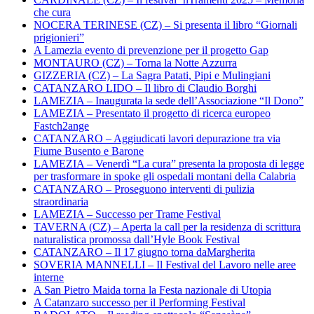
che cura
NOCERA TERINESE (CZ) – Si presenta il libro “Giornali
prigionieri”
A Lamezia evento di prevenzione per il progetto Gap
MONTAURO (CZ) – Torna la Notte Azzurra
GIZZERIA (CZ) – La Sagra Patati, Pipi e Mulingiani
CATANZARO LIDO – Il libro di Claudio Borghi
LAMEZIA – Inaugurata la sede dell’Associazione “Il Dono”
LAMEZIA – Presentato il progetto di ricerca europeo
Fastch2ange
CATANZARO – Aggiudicati lavori depurazione tra via
Fiume Busento e Barone
LAMEZIA – Venerdì “La cura” presenta la proposta di legge
per trasformare in spoke gli ospedali montani della Calabria
CATANZARO – Proseguono interventi di pulizia
straordinaria
LAMEZIA – Successo per Trame Festival
TAVERNA (CZ) – Aperta la call per la residenza di scrittura
naturalistica promossa dall’Hyle Book Festival
CATANZARO – Il 17 giugno torna daMargherita
SOVERIA MANNELLI – Il Festival del Lavoro nelle aree
interne
A San Pietro Maida torna la Festa nazionale di Utopia
A Catanzaro successo per il Performing Festival