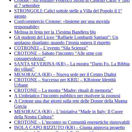
Crotone / Ad Humus- Federico Sironi al Castello Carlo V fino
al 7 settembre
STRONGOLI: Calici sottole stelle a Villa del Popolo il 1°
agosto
Confcommercio Crotone: «Insieme per una movida
responsabile»
Melissa in festa per la 15esima Bandiera blu
Gli studenti del Liceo “Raffaele Lombardi Satriani”: Un
applauso sbagliato: quando l’ironia supera il rispetto
COTRONEI – L’evento “Sila Scienza”
CROTONE – Sabato l’incontro “Alle urne con
consapevolezza”
SANTA SEVERINA (KR) – La mostra “Dario Fo. La Bibbia
dei villani”
MESORACA (KR) – Nuova sede per il Centro Dialisi
CROTONE – Successo per KRIU – KRotone Identità
Urbane
CROTONE – La mostra “Madre: rituali di memoria”
A Umbriatico l’incontro pubblico per risolvere la zoonosi
A Crotone una due giorni sulla rete delle Donne della Magna
Grecia
MESORACA (KR) – L’iniziativa “Made in Italy: Il Cuore
della Nostra Cultura”
CROTONE – L’incontro su Comunità energetiche rinnovabili
ISOLA CAPO RIZZUTO (KR) – Giunta approva progetto