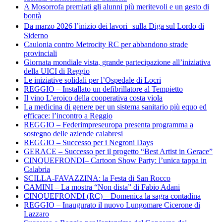
A Mosorrofa premiati gli alunni più meritevoli e un gesto di
bontà
Da marzo 2026 l’inizio dei lavori sulla Diga sul Lordo di
Siderno
Caulonia contro Metrocity RC per abbandono strade
provinciali
Giornata mondiale vista, grande partecipazione all’iniziativa
della UICI di Reggio
Le iniziative solidali per l’Ospedale di Locri
REGGIO – Installato un defibrillatore al Tempietto
Il vino L’eroico della cooperativa costa viola
La medicina di genere per un sistema sanitario più equo ed
efficace: l’incontro a Reggio
REGGIO – Federimpreseuropa presenta programma a
sostegno delle aziende calabresi
REGGIO – Successo per i Negroni Days
GERACE – Successo per il progetto “Best Artist in Gerace”
CINQUEFRONDI– Cartoon Show Party: l’unica tappa in
Calabria
SCILLA-FAVAZZINA: la Festa di San Rocco
CAMINI – La mostra “Non dista” di Fabio Adani
CINQUEFRONDI (RC) – Domenica la sagra contadina
REGGIO – Inaugurato il nuovo Lungomare Cicerone di
Lazzaro