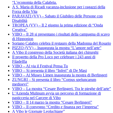
“L’economia della Calabria.
A S. Maria di Ricadi vacanza-inclusione per i ragazzi della
Forza della Vita
PARAVATI (VV) – Sabato il Giubileo delle Persone con
Disabilità
TROPEA (VV) – Il 2 giugno la prima edizione di “Onda
Creativa”
VIBO – Il 28 si presentano i risultati della campagna di scavo
di Hipponion
Soriano Calabro celebra il restauro della Madonna del Rosario
PIZZO (VV) – Inaugurata la mostra “L’amore nell’arte”
A Vibo il congresso della Società italiana dei chirurghi
Il progetto della Pro Loco per celebrare i 243 anni di
Filadelfia
VIBO – Al via il Festival Pensa Tu
VIBO – Si presenta il libro “Inferi” di De Masi
VIBO – Al Museo Lìmen inaugurata la mostra di Berlingeri
ZUNGRI – Si presenta il libro “Corpus speluncarum
medioevi”
VIBO – La mostra “Cesare Berlingeri. Tra le pieghe dell’arte”
L’Azienda Mulinum avvia un percorso di formazione di
pasticceria nel Carcere di Vibo
VIBO – Il 14 marzo la mostra “Cesare Berlingeri”
VIBO – Il convegno “Credito e finanza per l’impresa”
A Vibo le Giornate Leoluchiane”