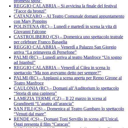
promessi sposi”
REGGIO CALABRIA – Si avvicina la finale del festival
“Facce da bronzi”
CATANZARO – Al Teatro Comunale domani appuntamento
con Mary Poppins
POLISTENA (RC) – Lunedì e martedì in scena la vita di
Giovanni Falcone
CASTROLIBERO (CS) – Domenica uno spettacolo teatrale
per celebrare Franco Basaglia
REGGIO CALABRIA – Venerdì a Palazzo San Giorgio
arriva “La primavera di Persefone”
PALMI (RC) – Lunedì arriva al teatro Manfroce “Un sogno
ad Istanbul”
REGGIO CALABRIA – Venerdì al Cilea in scena lo
spettacolo “Ma non avevamo detto per sempre?”
PALMI (RC) – Applausi a scena aperta per Remo Girone al
Teatro Manfroce
CAULONIA (RC) – Domani all’Auditorium lo spettacolo
“Storia di una capinera”
LAMEZIA TERME (CZ) – Il 22 marzo in scena al
Grandinetti “L’anatra all’arancia”
SAN FILI (CS) – Domenica al Teatro Gambaro lo spettacolo
“Venuti dal mare”
RENDE (CS) – Domani Toni Servillo in scena all’Unical.
Oggi presenta il film “Caracas”