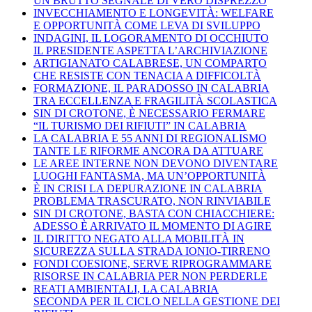
UN BRUTTO SEGNALE DI VERO DISPREZZO
INVECCHIAMENTO E LONGEVITÀ: WELFARE
E OPPORTUNITÀ COME LEVA DI SVILUPPO
INDAGINI, IL LOGORAMENTO DI OCCHIUTO
IL PRESIDENTE ASPETTA L’ARCHIVIAZIONE
ARTIGIANATO CALABRESE, UN COMPARTO
CHE RESISTE CON TENACIA A DIFFICOLTÀ
FORMAZIONE, IL PARADOSSO IN CALABRIA
TRA ECCELLENZA E FRAGILITÀ SCOLASTICA
SIN DI CROTONE, È NECESSARIO FERMARE
“IL TURISMO DEI RIFIUTI” IN CALABRIA
LA CALABRIA E 55 ANNI DI REGIONALISMO
TANTE LE RIFORME ANCORA DA ATTUARE
LE AREE INTERNE NON DEVONO DIVENTARE
LUOGHI FANTASMA, MA UN’OPPORTUNITÀ
È IN CRISI LA DEPURAZIONE IN CALABRIA
PROBLEMA TRASCURATO, NON RINVIABILE
SIN DI CROTONE, BASTA CON CHIACCHIERE:
ADESSO È ARRIVATO IL MOMENTO DI AGIRE
IL DIRITTO NEGATO ALLA MOBILITÀ IN
SICUREZZA SULLA STRADA IONIO-TIRRENO
FONDI COESIONE, SERVE RIPROGRAMMARE
RISORSE IN CALABRIA PER NON PERDERLE
REATI AMBIENTALI, LA CALABRIA
SECONDA PER IL CICLO NELLA GESTIONE DEI