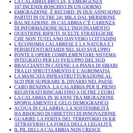
LA CALABRIA BRUCIA, È EMERGENZA
107 INCENDI BOSCHIVI IN UN GIORNO
EMIGRAZIONE, È RECORD: IN DUE ANNI SONO
PARTITI IN OLTRE 241 MILA DAL MERIDIONE
BALNEAZIONE, IN CALABRIA C’È CARENZA
DI INFORMAZIONE SULL’INQUINAMENTO
QUESTIONE RIFIUTI, SCELTE STRATEGICHE
CHE NON TUTELANO DAVVERO I CITTADINI
L’ECONOMIA CALABRESE E LA NATURA E I
PERSISTENTI RITARDI NEL SUO SVILUPPO
PONTE E OPERE COMPLEMENTARI: SISTEMA
INTEGRATO PER LO SVILUPPO DEL SUD
BRACCIANTI IN CATENE: LA PIANA DI SIBARI
TRA LO SFRUTTAMENTO E L’AGROMAFIA
LA MANCATA INFRASTRUTTURAZIONE AL
SUD PER SUPERARE IL DIVARIO NEL PAESE
CARO BENZINA, LA CALABRIA PER IL PIENO
REGISTRATI RINCARI FINO A OLTRE 2 EURO
LA CALABRIA IN 30 ANNI TRA MIGRAZIONE
SPOPOLAMENTO E GELO DEMOGRAFICO
ACQUA IN CALABRIA: LA SOSTENIBILITÀ
HA BISOGNO DI OBIETTIVI DI INNOVAZIONE
GUARIRE LA FERITA DEL TERRITORIO DI KR
ATTRAVERSO LA FORZA DELLA LEGALITÀ
IL PIL DELLA CALABRIA NON CRESCE