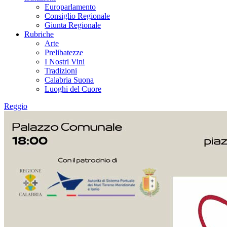
Europarlamento
Consiglio Regionale
Giunta Regionale
Rubriche
Arte
Prelibatezze
I Nostri Vini
Tradizioni
Calabria Suona
Luoghi del Cuore
Reggio