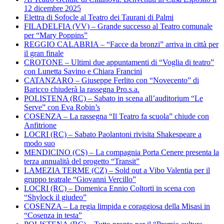
12 dicembre 2025
Elettra di Sofocle al Teatro dei Taurani di Palmi
FILADELFIA (VV) – Grande successo al Teatro comunale
per “Mary Poppins”
REGGIO CALABRIA – “Facce da bronzi” arriva in città per
il gran finale
CROTONE – Ultimi due appuntamenti di “Voglia di teatro”
con Lunetta Savino e Chiara Francini
CATANZARO – Giuseppe Ferlito con “Novecento” di
Baricco chiuderà la rassegna Pro.s.a.
POLISTENA (RC) – Sabato in scena all’auditorium “Le
Serve” con Eva Robin’s
COSENZA – La rassegna “Il Teatro fa scuola” chiude con
Anfitrione
LOCRI (RC) – Sabato Paolantoni rivisita Shakespeare a
modo suo
MENDICINO (CS) – La compagnia Porta Cenere presenta la
terza annualità del progetto “Transit”
LAMEZIA TERME (CZ) – Sold out a Vibo Valentia per il
gruppo teatrale “Giovanni Vercillo”
LOCRI (RC) – Domenica Ennio Coltorti in scena con
“Shylock il giudeo”
COSENZA – La regia limpida e coraggiosa della Misasi in
“Cosenza in testa”