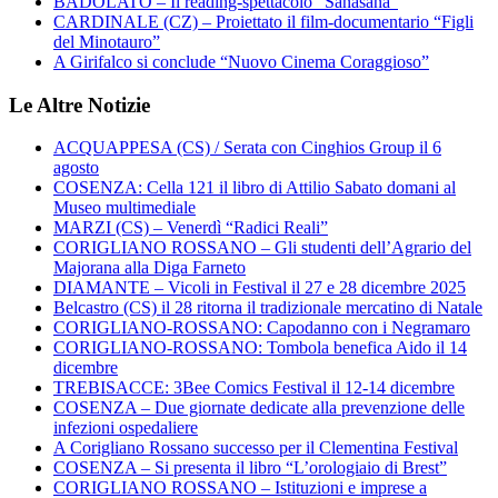
BADOLATO – Il reading-spettacolo “Sanasàna”
CARDINALE (CZ) – Proiettato il film-documentario “Figli
del Minotauro”
A Girifalco si conclude “Nuovo Cinema Coraggioso”
Le Altre Notizie
ACQUAPPESA (CS) / Serata con Cinghios Group il 6
agosto
COSENZA: Cella 121 il libro di Attilio Sabato domani al
Museo multimediale
MARZI (CS) – Venerdì “Radici Reali”
CORIGLIANO ROSSANO – Gli studenti dell’Agrario del
Majorana alla Diga Farneto
DIAMANTE – Vicoli in Festival il 27 e 28 dicembre 2025
Belcastro (CS) il 28 ritorna il tradizionale mercatino di Natale
CORIGLIANO-ROSSANO: Capodanno con i Negramaro
CORIGLIANO-ROSSANO: Tombola benefica Aido il 14
dicembre
TREBISACCE: 3Bee Comics Festival il 12-14 dicembre
COSENZA – Due giornate dedicate alla prevenzione delle
infezioni ospedaliere
A Corigliano Rossano successo per il Clementina Festival
COSENZA – Si presenta il libro “L’orologiaio di Brest”
CORIGLIANO ROSSANO – Istituzioni e imprese a