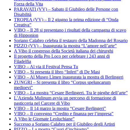
Forza della Vita
PARAVATI (VV) – Sabato il Giubileo delle Persone con
Disabilità
TROPEA (VV) – Il 2 giugno la prima edizione di “Onda
Creativa”
VIBO – Il 28 si presentano i risultati della campagna di scavo
di Hipponion
Soriano Calabro celebra il restauro della Madonna del Rosario
PIZZO (VV) – Inaugurata la mostra “L’amore nell’arte”
A Vibo il congresso della Società italiana dei chirurghi
Il progetto della Pro Loco per celebrare i 243 anni di
Filadelfia
VIBO – Al via il Festival Pensa Tu
VIBO – Si presenta il libro “Inferi” di De Masi
VIBO – Al Museo Lìmen inaugurata la mostra di Berlingeri
ZUNGRI – Si presenta il libro “Corpus speluncarum
medioevi”
VIBO – La mostra “Cesare Berlingeri. Tra le pieghe dell’arte”
L’Azienda Mulinum avvia un percorso di formazione di
pasticceria nel Carcere di Vibo
VIBO – Il 14 marzo la mostra “Cesare Berlingeri”
VIBO – Il convegno “Credito e finanza per l’impresa”
A Vibo le Giornate Leoluchiane”
Successo a Soriano Calabro per il Giubileo degli Artisti
PIZZO – La mostra “Cuori d’inchiostro”