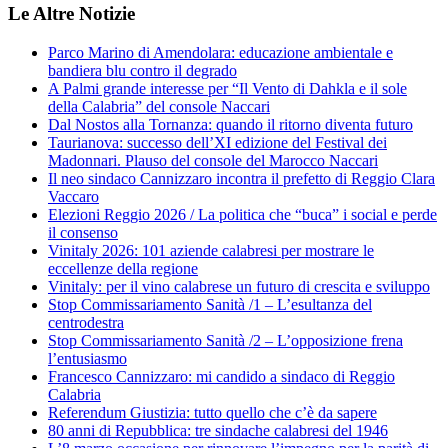
Le Altre Notizie
Parco Marino di Amendolara: educazione ambientale e
bandiera blu contro il degrado
A Palmi grande interesse per “Il Vento di Dahkla e il sole
della Calabria” del console Naccari
Dal Nostos alla Tornanza: quando il ritorno diventa futuro
Taurianova: successo dell’XI edizione del Festival dei
Madonnari. Plauso del console del Marocco Naccari
Il neo sindaco Cannizzaro incontra il prefetto di Reggio Clara
Vaccaro
Elezioni Reggio 2026 / La politica che “buca” i social e perde
il consenso
Vinitaly 2026: 101 aziende calabresi per mostrare le
eccellenze della regione
Vinitaly: per il vino calabrese un futuro di crescita e sviluppo
Stop Commissariamento Sanità /1 – L’esultanza del
centrodestra
Stop Commissariamento Sanità /2 – L’opposizione frena
l’entusiasmo
Francesco Cannizzaro: mi candido a sindaco di Reggio
Calabria
Referendum Giustizia: tutto quello che c’è da sapere
80 anni di Repubblica: tre sindache calabresi del 1946