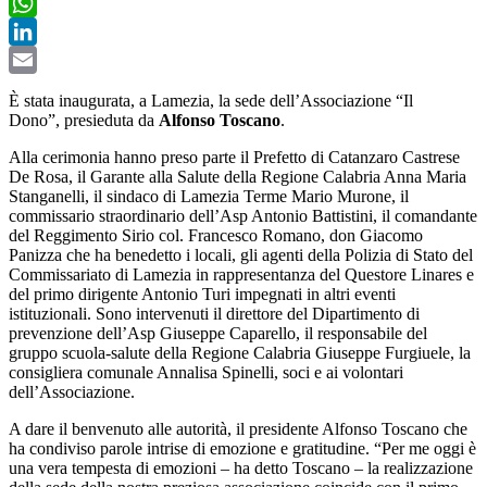
Twitter
WhatsApp
LinkedIn
Email
È stata inaugurata, a Lamezia, la sede dell’Associazione “Il
Dono”, presieduta da
Alfonso Toscano
.
Alla cerimonia hanno preso parte il Prefetto di Catanzaro Castrese
De Rosa, il Garante alla Salute della Regione Calabria Anna Maria
Stanganelli, il sindaco di Lamezia Terme Mario Murone, il
commissario straordinario dell’Asp Antonio Battistini, il comandante
del Reggimento Sirio col. Francesco Romano, don Giacomo
Panizza che ha benedetto i locali, gli agenti della Polizia di Stato del
Commissariato di Lamezia in rappresentanza del Questore Linares e
del primo dirigente Antonio Turi impegnati in altri eventi
istituzionali. Sono intervenuti il direttore del Dipartimento di
prevenzione dell’Asp Giuseppe Caparello, il responsabile del
gruppo scuola-salute della Regione Calabria Giuseppe Furgiuele, la
consigliera comunale Annalisa Spinelli, soci e ai volontari
dell’Associazione.
A dare il benvenuto alle autorità, il presidente Alfonso Toscano che
ha condiviso parole intrise di emozione e gratitudine. “Per me oggi è
una vera tempesta di emozioni – ha detto Toscano – la realizzazione