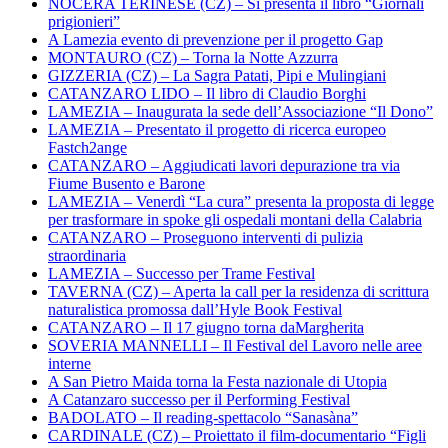
NOCERA TERINESE (CZ) – Si presenta il libro “Giornali
prigionieri”
A Lamezia evento di prevenzione per il progetto Gap
MONTAURO (CZ) – Torna la Notte Azzurra
GIZZERIA (CZ) – La Sagra Patati, Pipi e Mulingiani
CATANZARO LIDO – Il libro di Claudio Borghi
LAMEZIA – Inaugurata la sede dell’Associazione “Il Dono”
LAMEZIA – Presentato il progetto di ricerca europeo
Fastch2ange
CATANZARO – Aggiudicati lavori depurazione tra via
Fiume Busento e Barone
LAMEZIA – Venerdì “La cura” presenta la proposta di legge
per trasformare in spoke gli ospedali montani della Calabria
CATANZARO – Proseguono interventi di pulizia
straordinaria
LAMEZIA – Successo per Trame Festival
TAVERNA (CZ) – Aperta la call per la residenza di scrittura
naturalistica promossa dall’Hyle Book Festival
CATANZARO – Il 17 giugno torna daMargherita
SOVERIA MANNELLI – Il Festival del Lavoro nelle aree
interne
A San Pietro Maida torna la Festa nazionale di Utopia
A Catanzaro successo per il Performing Festival
BADOLATO – Il reading-spettacolo “Sanasàna”
CARDINALE (CZ) – Proiettato il film-documentario “Figli