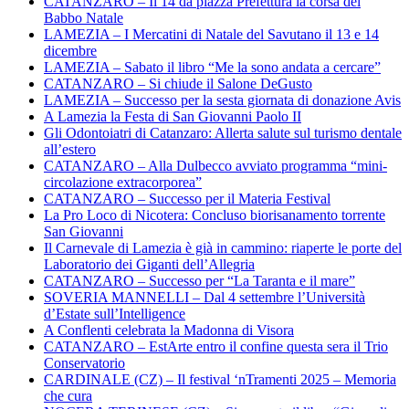
CATANZARO – Il 14 da piazza Prefettura la corsa dei
Babbo Natale
LAMEZIA – I Mercatini di Natale del Savutano il 13 e 14
dicembre
LAMEZIA – Sabato il libro “Me la sono andata a cercare”
CATANZARO – Si chiude il Salone DeGusto
LAMEZIA – Successo per la sesta giornata di donazione Avis
A Lamezia la Festa di San Giovanni Paolo II
Gli Odontoiatri di Catanzaro: Allerta salute sul turismo dentale
all’estero
CATANZARO – Alla Dulbecco avviato programma “mini-
circolazione extracorporea”
CATANZARO – Successo per il Materia Festival
La Pro Loco di Nicotera: Concluso biorisanamento torrente
San Giovanni
Il Carnevale di Lamezia è già in cammino: riaperte le porte del
Laboratorio dei Giganti dell’Allegria
CATANZARO – Successo per “La Taranta e il mare”
SOVERIA MANNELLI – Dal 4 settembre l’Università
d’Estate sull’Intelligence
A Conflenti celebrata la Madonna di Visora
CATANZARO – EstArte entro il confine questa sera il Trio
Conservatorio
CARDINALE (CZ) – Il festival ‘nTramenti 2025 – Memoria
che cura