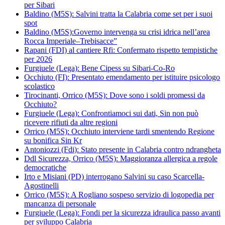
per Sibari
Baldino (M5S): Salvini tratta la Calabria come set per i suoi
spot
Baldino (M5S):Governo intervenga su crisi idrica nell’area
Rocca Imperiale–Trebisacce”
Rapani (FDI) al cantiere Rfi: Confermato rispetto tempistiche
per 2026
Furgiuele (Lega): Bene Cipess su Sibari-Co-Ro
Occhiuto (FI): Presentato emendamento per istituire psicologo
scolastico
Tirocinanti, Orrico (M5S): Dove sono i soldi promessi da
Occhiuto?
Furgiuele (Lega): Confrontiamoci sui dati, Sin non può
ricevere rifiuti da altre regioni
Orrico (M5S): Occhiuto interviene tardi smentendo Regione
su bonifica Sin Kr
Antoniozzi (Fdi): Stato presente in Calabria contro ndrangheta
Ddl Sicurezza, Orrico (M5S): Maggioranza allergica a regole
democratiche
Irto e Misiani (PD) interrogano Salvini su caso Scarcella-
Agostinelli
Orrico (M5S): A Rogliano sospeso servizio di logopedia per
mancanza di personale
Furgiuele (Lega): Fondi per la sicurezza idraulica passo avanti
per sviluppo Calabria