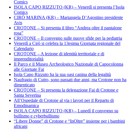
Comics
ISOLA CAPO RIZZUTO (KR) – Venerdì si presenta l’Isola
Comics
CIRÒ MARINA (KR) – Mariangela D’Agostino presidente
Avis
CROTONE – Si presenta il libro “Andrea oltre il pantalone
rosa”
CROTONE – Il convegno sulle nuove sfide per la pediatria
Venerdì a Cirò si celebra la 13esima Giornata regionale del
Calendario
CROTONE – A lezione di identità territoriale e di
imprenditorialità
Il Parco e il Museo Archeologico Nazionale di Capocolonna
alle Giornate Fai
Isola Capo Rizzuto ha la sua oasi canina della legalità
Naufragio di Cutro, sono passati due anni, ma Crotone non ha
dimenticato
CROTONE – Si presenta la delegazione Fai di Crotone e
Santa Severina
All’Ospedale di Crotone al via i lavori per il Reparto di
Emodinamica
ISOLA CAPO RIZZUTO (KR) – Lunedì il convegno su
bullismo e cyberbullismo
“Libere Donne” di Crotone e “InOltre” insieme per i bambini
africani