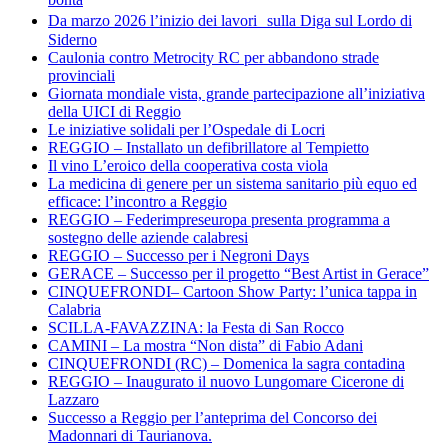
Da marzo 2026 l’inizio dei lavori sulla Diga sul Lordo di
Siderno
Caulonia contro Metrocity RC per abbandono strade
provinciali
Giornata mondiale vista, grande partecipazione all’iniziativa
della UICI di Reggio
Le iniziative solidali per l’Ospedale di Locri
REGGIO – Installato un defibrillatore al Tempietto
Il vino L’eroico della cooperativa costa viola
La medicina di genere per un sistema sanitario più equo ed
efficace: l’incontro a Reggio
REGGIO – Federimpreseuropa presenta programma a
sostegno delle aziende calabresi
REGGIO – Successo per i Negroni Days
GERACE – Successo per il progetto “Best Artist in Gerace”
CINQUEFRONDI– Cartoon Show Party: l’unica tappa in
Calabria
SCILLA-FAVAZZINA: la Festa di San Rocco
CAMINI – La mostra “Non dista” di Fabio Adani
CINQUEFRONDI (RC) – Domenica la sagra contadina
REGGIO – Inaugurato il nuovo Lungomare Cicerone di
Lazzaro
Successo a Reggio per l’anteprima del Concorso dei
Madonnari di Taurianova.