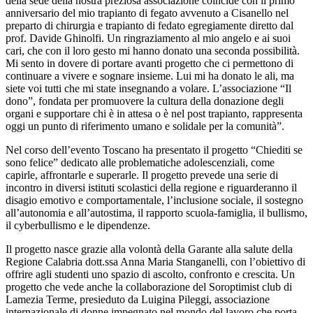
della sede della nostra preziosa associazione coincide con il primo
anniversario del mio trapianto di fegato avvenuto a Cisanello nel
preparto di chirurgia e trapianto di fedato egregiamente diretto dal
prof. Davide Ghinolfi. Un ringraziamento al mio angelo e ai suoi
cari, che con il loro gesto mi hanno donato una seconda possibilità.
Mi sento in dovere di portare avanti progetto che ci permettono di
continuare a vivere e sognare insieme. Lui mi ha donato le ali, ma
siete voi tutti che mi state insegnando a volare. L’associazione “Il
dono”, fondata per promuovere la cultura della donazione degli
organi e supportare chi è in attesa o è nel post trapianto, rappresenta
oggi un punto di riferimento umano e solidale per la comunità”.
Nel corso dell’evento Toscano ha presentato il progetto “Chiediti se
sono felice” dedicato alle problematiche adolescenziali, come
capirle, affrontarle e superarle. Il progetto prevede una serie di
incontro in diversi istituti scolastici della regione e riguarderanno il
disagio emotivo e comportamentale, l’inclusione sociale, il sostegno
all’autonomia e all’autostima, il rapporto scuola-famiglia, il bullismo,
il cyberbullismo e le dipendenze.
Il progetto nasce grazie alla volontà della Garante alla salute della
Regione Calabria dott.ssa Anna Maria Stanganelli, con l’obiettivo di
offrire agli studenti uno spazio di ascolto, confronto e crescita. Un
progetto che vede anche la collaborazione del Soroptimist club di
Lamezia Terme, presieduto da Luigina Pileggi, associazione
internazionale di donne impegnato nel mondo del lavoro che porta