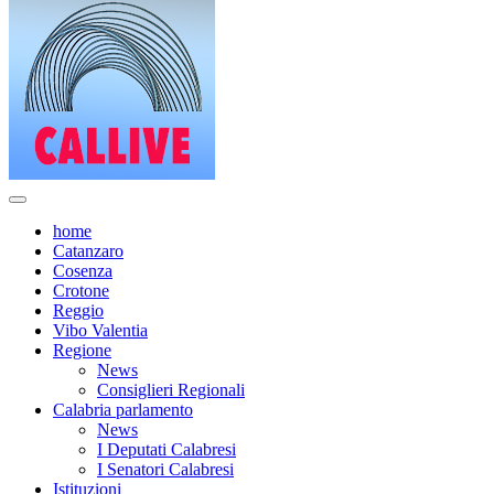
home
Catanzaro
Cosenza
Crotone
Reggio
Vibo Valentia
Regione
News
Consiglieri Regionali
Calabria parlamento
News
I Deputati Calabresi
I Senatori Calabresi
Istituzioni