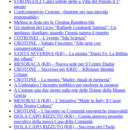
STRONGOLI: Calici sottole stelle a Villa del Popolo il 1°
agosto
Confcommercio Crotone: «Insieme per una movida
responsabile»
Melissa in festa per la 15esima Bandiera blu
Gli studenti del Liceo “Raffaele Lombardi Satriani”: Un
applauso sbagliato: quando l’ironia supera il rispetto
COTRONEI – L’evento “Sila Scienza”
CROTONE – Sabato l’incontro “Alle urne con
consapevolezza”
SANTA SEVERINA (KR) – La mostra “Dario Fo. La Bibbia
dei villani”
MESORACA (KR) – Nuova sede per il Centro Dialisi
CROTONE – Successo per KRIU – KRotone Identità
Urbane
CROTONE – La mostra “Madre: rituali di memoria”
A Umbriatico l’incontro pubblico per risolvere la zoonosi
A Crotone una due giorni sulla rete delle Donne della Magna
Grecia
MESORACA (KR) – L’iniziativa “Made in Italy: Il Cuore
della Nostra Cultura”
CROTONE – L’incontro su Comunità energetiche rinnovabili
ISOLA CAPO RIZZUTO (KR) – Giunta approva progetto
esecutivo della nuova Casa della Comunità
ISOLA CAPO RIZZUTO (KR) – Successo per l’Isola