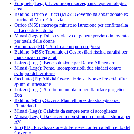
Furgiuele (Lega): Lavorare per sorveglianza epidemiologica
area
Baldino, Orrico e Tucci (M5S): Governo ha abbandonato ex
tirocinanti Mic e Giustizia
Orrico (M5S) interroga ministero Istruzione per conflittualità
al Liceo di Filadelfia
Minasi (Lega): Ddl su violenza di genere prezioso intervento
per tutela delle donne
Antoniozzi (FDI): Sui Lea compiuti progressi
Baldino (M5S): Tribunale di Castrovillari rischia paralisi per
mancanza di magistrati
Loizzo (Lega): Bene soluzione per Banco Alimentare
Minasi (Lega): Ponte, incomprensibili due sindaci contro
sviluppo del territorio
Occhiuto (FI): Attività Osservatorio su Nuove Povertà offre
spunti di riflessione
Loizzo (Lega): Strutturare un piano per rilanciare progetto
Dsa
Baldino (M5S): Soveria Mannelli presidio strategico per
l’hinterland
Minasi (Lega): Calabria da sempre terra di accoglienza
Minasi (Lega): Da Governo investimenti di portata storica per
AV
Irto (PD): Privatizzazione di Ferrovie conferma fallimento del
Governo