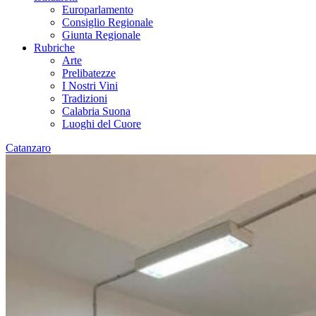
Europarlamento
Consiglio Regionale
Giunta Regionale
Rubriche
Arte
Prelibatezze
I Nostri Vini
Tradizioni
Calabria Suona
Luoghi del Cuore
Catanzaro