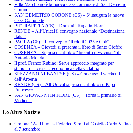
Villa Marchianò è la nuova Casa comunale di San Demetrio
Corone
SAN DEMETRIO CORONE (CS) – S’inaugura la nuova
Casa Comunale
PIETRAFITTA (CS) – Domani “Ruga in Fiore”
RENDE – All’Unical il convegno nazionale “Destinazione
Italia”
PAOLA (CS) – Il convegno “Redditi 2025 e Cpb”
COSENZA – Giovedì si presenta il libro di Santo Gioffrè
COSENZA – Si presenta il libro “Incontri ravvicinati” di
Antonio Monda
Il prof. Franco Rubino: Serve approccio integrato per
stimolare la crescita economica della Calabria
SPEZZANO ALBANESE (CS) – Concluso il weekend
dell’Arberia
RENDE (CS) – All’Unical si presenta il libro su Papa
Francesco
SAN GIOVANNI IN FIORE (CS) – Torna il primario di
Medicina
Le Altre Notizie
Crotone / Ad Humus- Federico Sironi al Castello Carlo V fino
al 7 settembre