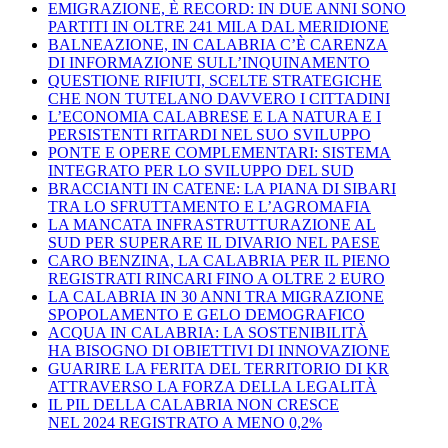
EMIGRAZIONE, È RECORD: IN DUE ANNI SONO
PARTITI IN OLTRE 241 MILA DAL MERIDIONE
BALNEAZIONE, IN CALABRIA C’È CARENZA
DI INFORMAZIONE SULL’INQUINAMENTO
QUESTIONE RIFIUTI, SCELTE STRATEGICHE
CHE NON TUTELANO DAVVERO I CITTADINI
L’ECONOMIA CALABRESE E LA NATURA E I
PERSISTENTI RITARDI NEL SUO SVILUPPO
PONTE E OPERE COMPLEMENTARI: SISTEMA
INTEGRATO PER LO SVILUPPO DEL SUD
BRACCIANTI IN CATENE: LA PIANA DI SIBARI
TRA LO SFRUTTAMENTO E L’AGROMAFIA
LA MANCATA INFRASTRUTTURAZIONE AL
SUD PER SUPERARE IL DIVARIO NEL PAESE
CARO BENZINA, LA CALABRIA PER IL PIENO
REGISTRATI RINCARI FINO A OLTRE 2 EURO
LA CALABRIA IN 30 ANNI TRA MIGRAZIONE
SPOPOLAMENTO E GELO DEMOGRAFICO
ACQUA IN CALABRIA: LA SOSTENIBILITÀ
HA BISOGNO DI OBIETTIVI DI INNOVAZIONE
GUARIRE LA FERITA DEL TERRITORIO DI KR
ATTRAVERSO LA FORZA DELLA LEGALITÀ
IL PIL DELLA CALABRIA NON CRESCE
NEL 2024 REGISTRATO A MENO 0,2%