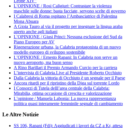
Leone XIV”
L’OPINIONE / Rosi Caligiuri: Contrastare la violenza
maschile sulle donne: basta facciate, servono scelte di governo
I Calabresi di Roma ospitano l’Ambasciatrice di Palestina
Mona Abuara
A Gioia Tauro al via il progetto per insegnare la lingua araba
aperto anche agli italiani
L’OPINIONE / Giusi Princi: Nessuna esclusione del Sud da
Piano Europeo per AV
Rigenerazione urbana, la Calabria protagonista di un nuovo
modello europeo di sviluppo sostenibile
L’OPINIONE / Ernesto Rapani: In Calabria non serve un
nuovo aeroporto, ma buon senso
A Rino Barillari il Premio Armando Curcio per la carriera
L’intervista di Calabria.Live al Presidente Roberto Occhiuto
Dalla Calabria la vittoria di Occhiuto è un segnale per il Paese
Ancora ritardi per il ripristino della Diga sul torrente Lordo
I Consorzi di Tutela delll’area centrale della Calabria:
Mirabilia, ottima occasione di crescita e valorizzazione
L’opinione / Manuela Labonia: La nuova rappresentanza
politica quasi interamente femminile segnale di cambiamento
Le Altre Notizie
SS 106, Rapani (Fdi): Aggiudicati i lavori da CZ a Kr, attesa