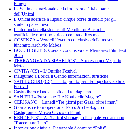
Fungo
La Settimana nazionale della Protezione Civile parte
dall’Unical
L’Unical aderisce a Iupals: cinque borse di studio per gli
studenti palestinesi
La denuncia della sindaca di Mendicino Bucarelli:
nsufficiente ripristino idrico a contrada Rosario
COSENZA – Venerdì l’evento conclusivo della mostra
itinerante Archivio Mabos
BOCCHIGLIERO: serata conclusiva del Memories Film Fest
2025
TERRANOVA DA SIBARI (CS) – Successo per Vespa in
Moto
CIVITA (CS) – L’Onirika Festival
Inaugurato a Lorica il Centro informazioni turistiche
SAN LUCIDO (CS) – Tutto pronto per i Fotografia Calabria
Festival
Castrolibero rilancia la sfida al randagismo
SAN FILI – Presentate “Le Notti delle Magare”
CERISANO – Lunedì “Tre giorni per Gaza: oltre i muri”
Giornalisti e tour operator al Parco Archeologico di
Castiglione e Museo Civico di Paludi
RENDE (CS) – All’Unical si omaggia Pasquale Versace con
“Raccontare Lino”
Innovazione digitale, Pietrapaola è comune “Polis”