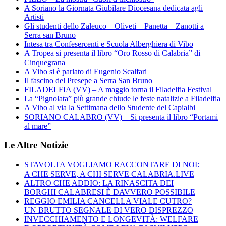
A Soriano la Giornata Giubilare Diocesana dedicata agli
Artisti
Gli studenti dello Zaleuco – Oliveti – Panetta – Zanotti a
Serra san Bruno
Intesa tra Confesercenti e Scuola Alberghiera di Vibo
A Tropea si presenta il libro “Oro Rosso di Calabria” di
Cinquegrana
A Vibo si è parlato di Eugenio Scalfari
Il fascino del Presepe a Serra San Bruno
FILADELFIA (VV) – A maggio torna il Filadelfia Festival
La “Pignolata” più grande chiude le feste natalizie a Filadelfia
A Vibo al via la Settimana dello Studente del Capialbi
SORIANO CALABRO (VV) – Si presenta il libro “Portami
al mare”
Le Altre Notizie
STAVOLTA VOGLIAMO RACCONTARE DI NOI:
A CHE SERVE, A CHI SERVE CALABRIA.LIVE
ALTRO CHE ADDIO: LA RINASCITA DEI
BORGHI CALABRESI È DAVVERO POSSIBILE
REGGIO EMILIA CANCELLA VIALE CUTRO?
UN BRUTTO SEGNALE DI VERO DISPREZZO
INVECCHIAMENTO E LONGEVITÀ: WELFARE