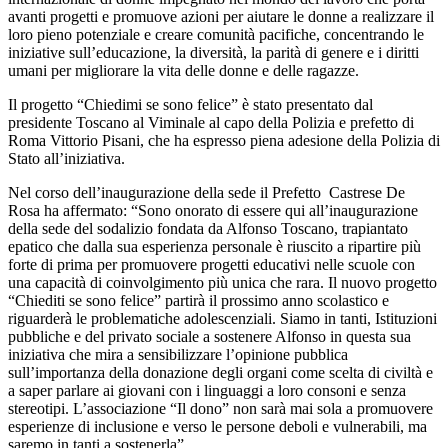
avanti progetti e promuove azioni per aiutare le donne a realizzare il
loro pieno potenziale e creare comunità pacifiche, concentrando le
iniziative sull’educazione, la diversità, la parità di genere e i diritti
umani per migliorare la vita delle donne e delle ragazze.
Il progetto “Chiedimi se sono felice” è stato presentato dal
presidente Toscano al Viminale al capo della Polizia e prefetto di
Roma Vittorio Pisani, che ha espresso piena adesione della Polizia di
Stato all’iniziativa.
Nel corso dell’inaugurazione della sede il Prefetto Castrese De
Rosa ha affermato: “Sono onorato di essere qui all’inaugurazione
della sede del sodalizio fondata da Alfonso Toscano, trapiantato
epatico che dalla sua esperienza personale è riuscito a ripartire più
forte di prima per promuovere progetti educativi nelle scuole con
una capacità di coinvolgimento più unica che rara. Il nuovo progetto
“Chiediti se sono felice” partirà il prossimo anno scolastico e
riguarderà le problematiche adolescenziali. Siamo in tanti, Istituzioni
pubbliche e del privato sociale a sostenere Alfonso in questa sua
iniziativa che mira a sensibilizzare l’opinione pubblica
sull’importanza della donazione degli organi come scelta di civiltà e
a saper parlare ai giovani con i linguaggi a loro consoni e senza
stereotipi. L’associazione “Il dono” non sarà mai sola a promuovere
esperienze di inclusione e verso le persone deboli e vulnerabili, ma
saremo in tanti a sostenerla”.