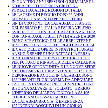
IN QUATTRO ANNI SPESI SOLO 2,8 MILIARDI
STOP A RIFIUTI TOSSICI A CROTONE
PORTATI DA ALTRE REGIONI D’ITALIA
LE LACRIME DI REGGIO DOPO 55 ANNI
SERVANO DA MONITO PER IL FUTURO
SIN DI CROTONE, LA CALABRIA OSTAGGIO
DEL PASSATO E L’ITALIA RESPIRA VELENO
SVILUPPO SOSTENIBILE, CALABRIA ANCORA
LONTANA DAGLI OBIETTIVI DI AGENDA 2030
PIANO STRATEGICO DELLE AREE INTERNE
IL “DE PROFUNDIS” DEI BORGHI CALABRESI
IL CASO DELLE OPERE INFRASTRUTTURALI
AL SUD È SEMPRE UNA BATTAGLIA PERSA
IL “RITORNO DEI “CERVELLI” È CRUCIALE
PER FUTURO E RINASCITA DELLA CALABRIA
LE NUOVE OPPORTUNITÀ E LE NUOVE SFIDE
L’ECONOMIA REGGINA INTENDE CRESCERE
DEPURAZIONE ACQUE: IN CALABRIA SONO
188 IMPIANTI FUORI NORMA DA ADEGUARE
LA DECONTAMINAZIONE DEL SIN CROTONE
BISOGNA SALVARE IL “SOLDATO” ERRIGO
L’INFERNO DELL’ARCO JONICO: LA SS 106
CORIGLIANO ROSSANO-CROTONE
LA CALABRIA BRUCIA, È EMERGENZA
107 INCENDI BOSCHIVI IN UN GIORNO