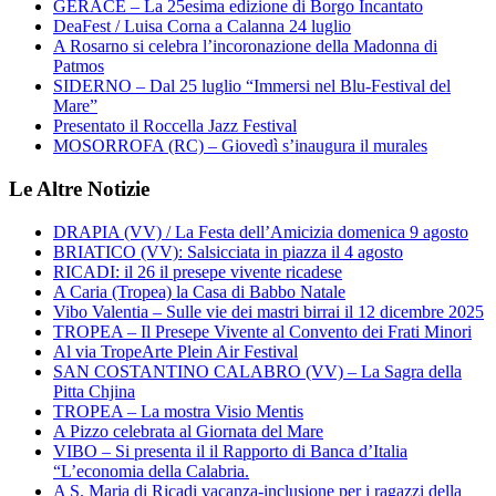
GERACE – La 25esima edizione di Borgo Incantato
DeaFest / Luisa Corna a Calanna 24 luglio
A Rosarno si celebra l’incoronazione della Madonna di
Patmos
SIDERNO – Dal 25 luglio “Immersi nel Blu-Festival del
Mare”
Presentato il Roccella Jazz Festival
MOSORROFA (RC) – Giovedì s’inaugura il murales
Le Altre Notizie
DRAPIA (VV) / La Festa dell’Amicizia domenica 9 agosto
BRIATICO (VV): Salsicciata in piazza il 4 agosto
RICADI: il 26 il presepe vivente ricadese
A Caria (Tropea) la Casa di Babbo Natale
Vibo Valentia – Sulle vie dei mastri birrai il 12 dicembre 2025
TROPEA – Il Presepe Vivente al Convento dei Frati Minori
Al via TropeArte Plein Air Festival
SAN COSTANTINO CALABRO (VV) – La Sagra della
Pitta Chjina
TROPEA – La mostra Visio Mentis
A Pizzo celebrata al Giornata del Mare
VIBO – Si presenta il il Rapporto di Banca d’Italia
“L’economia della Calabria.
A S. Maria di Ricadi vacanza-inclusione per i ragazzi della