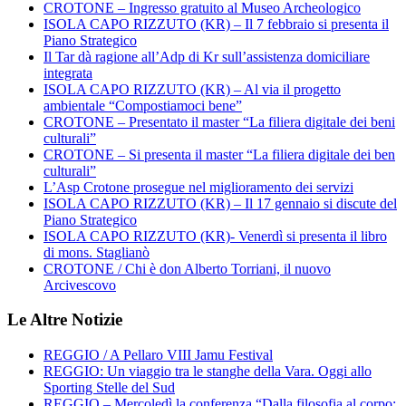
CROTONE – Ingresso gratuito al Museo Archeologico
ISOLA CAPO RIZZUTO (KR) – Il 7 febbraio si presenta il
Piano Strategico
Il Tar dà ragione all’Adp di Kr sull’assistenza domiciliare
integrata
ISOLA CAPO RIZZUTO (KR) – Al via il progetto
ambientale “Compostiamoci bene”
CROTONE – Presentato il master “La filiera digitale dei beni
culturali”
CROTONE – Si presenta il master “La filiera digitale dei ben
culturali”
L’Asp Crotone prosegue nel miglioramento dei servizi
ISOLA CAPO RIZZUTO (KR) – Il 17 gennaio si discute del
Piano Strategico
ISOLA CAPO RIZZUTO (KR)- Venerdì si presenta il libro
di mons. Staglianò
CROTONE / Chi è don Alberto Torriani, il nuovo
Arcivescovo
Le Altre Notizie
REGGIO / A Pellaro VIII Jamu Festival
REGGIO: Un viaggio tra le stanghe della Vara. Oggi allo
Sporting Stelle del Sud
REGGIO – Mercoledì la conferenza “Dalla filosofia al corpo: