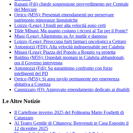
Rapani (Fdi) chiede sospensione provvedimento per Centrale
del Mercure
Orrico (M5S): Presentati emendamenti per preservare
patrimonio minoranze linguistiche
Loizzo (Lega): I fondi per alta velocità sono certi
Tilde MInasi: Ma quanto costano i ricorsi al Tar per il Ponte?
Miasi (Lega): Allarmismo su Av inutile e dannoso
Loizzo (Lega): Preoccupa furti farmaci oncologici a Cetraro
Antoniozzi (FDI): Alta velocità indispensabile per Calabria
Minasi (Lega): Piazza del Popolo a Reggio va protetta
Baldino (M5S): Ospedali montani in Calabria abbandonati,
ora il Governo intervenga
Antoniozzi (Fdi): Su garantismo confronto con forze
intelligenti del PD
Orrico (M5S): Si apra tavolo permanente per emergenza
abitativa a Cosenza
Cannizzaro (FI): Approvato emendamento dedicato ai disabili
Le Altre Notizie
Il Cartellone inverno 2025 del Politeama Mario Foglietti di
Catanzaro
Al Teatro Gentile di Cittanova: Benvenuti in Casa Esposito il
12 dicembre 2025