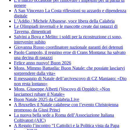
L’8 marzo occasione per rinnovare l’impegno per la parità di
genere
A San Vincenzo La Costa riflessioni su azzardo e dipendenza
digitale
L’Addio / Michele Albanese, voce libera della Calabria
Le Olimpiadi invernali e le mascotte create dai ragazzi di
Taverna, dimenticati
Salvini a Bova e Melito: i soldi per la ricostruzione ci sono,
intervenire subito
Giovanna Russo coordinatore nazionale garanti dei detenuti
Paolo Campolo, il reggino eroe di Crans Montana: ha salvato
una decina di ragazzi
Felice anno nuovo! Buon 2026
Mons. Mimmo Battaglia: Buon Natale: che possiate lasciarvi
sorprendere dalla vita»
Il messaggio di Natale dell’arcivescovo di CZ Maniago: «Dio
non resta lontano»
Mons. Giuseppe Alberti (Vescovo di Oppido): «Non
lasciamoci rubare il Natale»
Buon Natale 2025 da Calabria.Live
A Bruxelles il Natale calabrese con l’evento Christojenna
promosso da Giusi Princi
La nuova bella sede a Roma dell’Associazione Italiana
Coltivatori (AIC)
A Reggio l’incontro “I Cattolici e la Politica vista da Papa