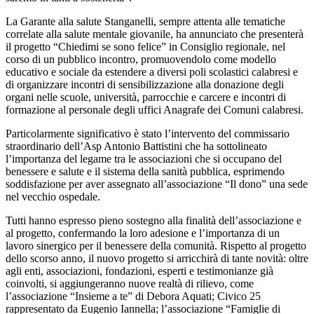
La Garante alla salute Stanganelli, sempre attenta alle tematiche
correlate alla salute mentale giovanile, ha annunciato che presenterà
il progetto “Chiedimi se sono felice” in Consiglio regionale, nel
corso di un pubblico incontro, promuovendolo come modello
educativo e sociale da estendere a diversi poli scolastici calabresi e
di organizzare incontri di sensibilizzazione alla donazione degli
organi nelle scuole, università, parrocchie e carcere e incontri di
formazione al personale degli uffici Anagrafe dei Comuni calabresi.
Particolarmente significativo è stato l’intervento del commissario
straordinario dell’Asp Antonio Battistini che ha sottolineato
l’importanza del legame tra le associazioni che si occupano del
benessere e salute e il sistema della sanità pubblica, esprimendo
soddisfazione per aver assegnato all’associazione “Il dono” una sede
nel vecchio ospedale.
Tutti hanno espresso pieno sostegno alla finalità dell’associazione e
al progetto, confermando la loro adesione e l’importanza di un
lavoro sinergico per il benessere della comunità. Rispetto al progetto
dello scorso anno, il nuovo progetto si arricchirà di tante novità: oltre
agli enti, associazioni, fondazioni, esperti e testimonianze già
coinvolti, si aggiungeranno nuove realtà di rilievo, come
l’associazione “Insieme a te” di Debora Aquati; Civico 25
rappresentato da Eugenio Iannella; l’associazione “Famiglie di