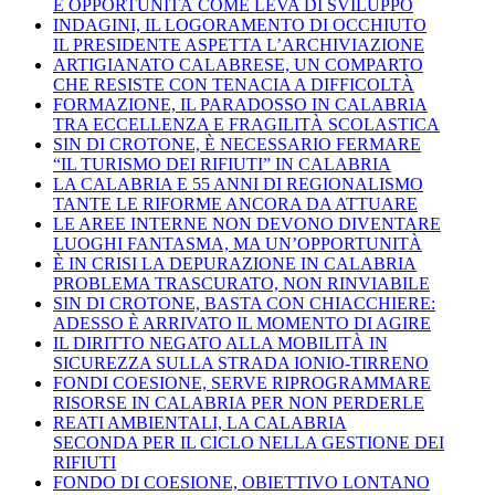
E OPPORTUNITÀ COME LEVA DI SVILUPPO
INDAGINI, IL LOGORAMENTO DI OCCHIUTO
IL PRESIDENTE ASPETTA L’ARCHIVIAZIONE
ARTIGIANATO CALABRESE, UN COMPARTO
CHE RESISTE CON TENACIA A DIFFICOLTÀ
FORMAZIONE, IL PARADOSSO IN CALABRIA
TRA ECCELLENZA E FRAGILITÀ SCOLASTICA
SIN DI CROTONE, È NECESSARIO FERMARE
“IL TURISMO DEI RIFIUTI” IN CALABRIA
LA CALABRIA E 55 ANNI DI REGIONALISMO
TANTE LE RIFORME ANCORA DA ATTUARE
LE AREE INTERNE NON DEVONO DIVENTARE
LUOGHI FANTASMA, MA UN’OPPORTUNITÀ
È IN CRISI LA DEPURAZIONE IN CALABRIA
PROBLEMA TRASCURATO, NON RINVIABILE
SIN DI CROTONE, BASTA CON CHIACCHIERE:
ADESSO È ARRIVATO IL MOMENTO DI AGIRE
IL DIRITTO NEGATO ALLA MOBILITÀ IN
SICUREZZA SULLA STRADA IONIO-TIRRENO
FONDI COESIONE, SERVE RIPROGRAMMARE
RISORSE IN CALABRIA PER NON PERDERLE
REATI AMBIENTALI, LA CALABRIA
SECONDA PER IL CICLO NELLA GESTIONE DEI
RIFIUTI
FONDO DI COESIONE, OBIETTIVO LONTANO