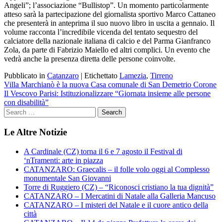
Angeli”; l’associazione “Bullistop”. Un momento particolarmente
atteso sarà la partecipazione del giornalista sportivo Marco Cattaneo
che presenterà in anteprima il suo nuovo libro in uscita a gennaio. Il
volume racconta l’incredibile vicenda del tentato sequestro del
calciatore della nazionale italiana di calcio e del Parma Gianfranco
Zola, da parte di Fabrizio Maiello ed altri complici. Un evento che
vedrà anche la presenza diretta delle persone coinvolte.
Pubblicato in
Catanzaro
|
Etichettato
Lamezia
,
Tirreno
Navigazione
Villa Marchianò è la nuova Casa comunale di San Demetrio Corone
Il Vescovo Parisi: Istituzionalizzare “Giornata insieme alle persone
articoli
con disabilità”
Le Altre Notizie
A Cardinale (CZ) torna il 6 e 7 agosto il Festival di
‘nTramenti: arte in piazza
CATANZARO: Graecalis – il folle volo oggi al Complesso
monumentale San Giovanni
Torre di Ruggiero (CZ) – “Riconosci cristiano la tua dignità”
CATANZARO – I Mercatini di Natale alla Galleria Mancuso
CATANZARO – I misteri del Natale e il cuore antico della
città