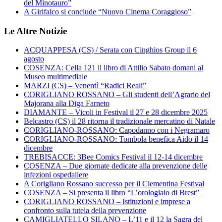
del Minotauro”
A Girifalco si conclude “Nuovo Cinema Coraggioso”
Le Altre Notizie
ACQUAPPESA (CS) / Serata con Cinghios Group il 6
agosto
COSENZA: Cella 121 il libro di Attilio Sabato domani al
Museo multimediale
MARZI (CS) – Venerdì “Radici Reali”
CORIGLIANO ROSSANO – Gli studenti dell’Agrario del
Majorana alla Diga Farneto
DIAMANTE – Vicoli in Festival il 27 e 28 dicembre 2025
Belcastro (CS) il 28 ritorna il tradizionale mercatino di Natale
CORIGLIANO-ROSSANO: Capodanno con i Negramaro
CORIGLIANO-ROSSANO: Tombola benefica Aido il 14
dicembre
TREBISACCE: 3Bee Comics Festival il 12-14 dicembre
COSENZA – Due giornate dedicate alla prevenzione delle
infezioni ospedaliere
A Corigliano Rossano successo per il Clementina Festival
COSENZA – Si presenta il libro “L’orologiaio di Brest”
CORIGLIANO ROSSANO – Istituzioni e imprese a
confronto sulla tutela della prevenzione
CAMIGLIATELLO SILANO – L’11 e il 12 la Sagra del