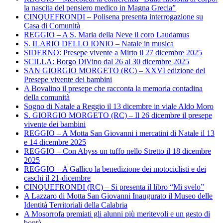
la nascita del pensiero medico in Magna Grecia”
CINQUEFRONDI – Polisena presenta interrogazione su
Casa di Comunità
REGGIO – A S. Maria della Neve il coro Laudamus
S. ILARIO DELLO IONIO – Natale in musica
SIDERNO: Presepe vivente a Mirto il 27 dicembre 2025
SCILLA: Borgo DiVino dal 26 al 30 dicembre 2025
SAN GIORGIO MORGETO (RC) – XXVI edizione del
Presepe vivente dei bambini
A Bovalino il presepe che racconta la memoria contadina
della comunità
Sogno di Natale a Reggio il 13 dicembre in viale Aldo Moro
S. GIORGIO MORGETO (RC) – Il 26 dicembre il presepe
vivente dei bambini
REGGIO – A Motta San Giovanni i mercatini di Natale il 13
e 14 dicembre 2025
REGGIO – Con Abyss un tuffo nello Stretto il 18 dicembre
2025
REGGIO – A Gallico la benedizione dei motociclisti e dei
caschi il 21-dicembre
CINQUEFRONDI (RC) – Si presenta il libro “Mi svelo”
A Lazzaro di Motta San Giovanni Inaugurato il Museo delle
Identità Territoriali della Calabria
A Mosorrofa premiati gli alunni più meritevoli e un gesto di
bontà