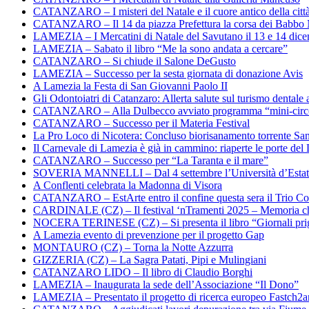
CATANZARO – I misteri del Natale e il cuore antico della citt
CATANZARO – Il 14 da piazza Prefettura la corsa dei Babbo 
LAMEZIA – I Mercatini di Natale del Savutano il 13 e 14 dic
LAMEZIA – Sabato il libro “Me la sono andata a cercare”
CATANZARO – Si chiude il Salone DeGusto
LAMEZIA – Successo per la sesta giornata di donazione Avis
A Lamezia la Festa di San Giovanni Paolo II
Gli Odontoiatri di Catanzaro: Allerta salute sul turismo dentale a
CATANZARO – Alla Dulbecco avviato programma “mini-circol
CATANZARO – Successo per il Materia Festival
La Pro Loco di Nicotera: Concluso biorisanamento torrente Sa
Il Carnevale di Lamezia è già in cammino: riaperte le porte del 
CATANZARO – Successo per “La Taranta e il mare”
SOVERIA MANNELLI – Dal 4 settembre l’Università d’Estate 
A Conflenti celebrata la Madonna di Visora
CATANZARO – EstArte entro il confine questa sera il Trio Co
CARDINALE (CZ) – Il festival ‘nTramenti 2025 – Memoria c
NOCERA TERINESE (CZ) – Si presenta il libro “Giornali prig
A Lamezia evento di prevenzione per il progetto Gap
MONTAURO (CZ) – Torna la Notte Azzurra
GIZZERIA (CZ) – La Sagra Patati, Pipi e Mulingiani
CATANZARO LIDO – Il libro di Claudio Borghi
LAMEZIA – Inaugurata la sede dell’Associazione “Il Dono”
LAMEZIA – Presentato il progetto di ricerca europeo Fastch2