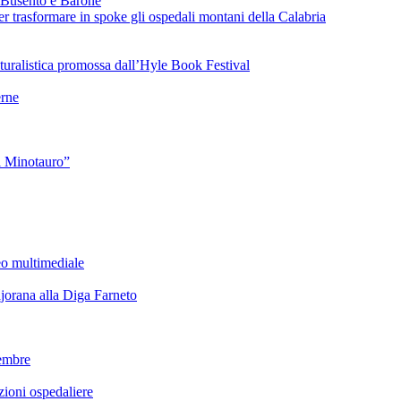
 Busento e Barone
 trasformare in spoke gli ospedali montani della Calabria
turalistica promossa dall’Hyle Book Festival
rne
l Minotauro”
eo multimediale
rana alla Diga Farneto
embre
ioni ospedaliere