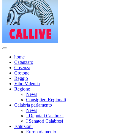
home
Catanzaro
Cosenza
Crotone
Reggio
Vibo Valentia
Regione
News
Consiglieri Regionali
Calabria parlamento
News
I Deputati Calabresi
I Senatori Calabresi
Istituzioni
Europarlamento