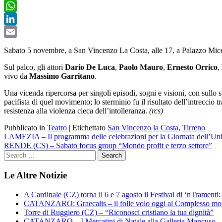
Twitter
WhatsApp
LinkedIn
Email
Sabato 5 novembre, a San Vincenzo La Costa, alle 17, a Palazzo Mice
Sul palco, gli attori
Dario De Luca
,
Paolo Mauro
,
Ernesto Orrico
,
vivo da
Massimo Garritano
.
Una vicenda ripercorsa per singoli episodi, sogni e visioni, con sullo
pacifista di quel movimento; lo sterminio fu il risultato dell’intreccio
resistenza alla violenza cieca dell’intolleranza.
(rcs)
Pubblicato in
Teatro
|
Etichettato
San Vincenzo la Costa
,
Tirreno
Navigazione
LAMEZIA – Il programma delle celebrazioni per la Giornata dell’Uni
RENDE (CS) – Sabato focus group “Mondo profit e terzo settore”
articoli
Le Altre Notizie
A Cardinale (CZ) torna il 6 e 7 agosto il Festival di ‘nTramenti: 
CATANZARO: Graecalis – il folle volo oggi al Complesso m
Torre di Ruggiero (CZ) – “Riconosci cristiano la tua dignità”
CATANZARO – I Mercatini di Natale alla Galleria Mancuso