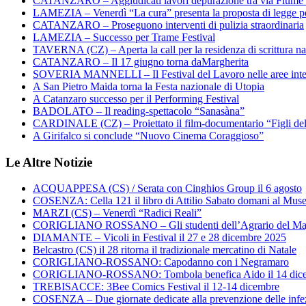
CATANZARO – Aggiudicati lavori depurazione tra via Fiume
LAMEZIA – Venerdì “La cura” presenta la proposta di legge per
CATANZARO – Proseguono interventi di pulizia straordinaria
LAMEZIA – Successo per Trame Festival
TAVERNA (CZ) – Aperta la call per la residenza di scrittura na
CATANZARO – Il 17 giugno torna daMargherita
SOVERIA MANNELLI – Il Festival del Lavoro nelle aree inte
A San Pietro Maida torna la Festa nazionale di Utopia
A Catanzaro successo per il Performing Festival
BADOLATO – Il reading-spettacolo “Sanasàna”
CARDINALE (CZ) – Proiettato il film-documentario “Figli de
A Girifalco si conclude “Nuovo Cinema Coraggioso”
Le Altre Notizie
ACQUAPPESA (CS) / Serata con Cinghios Group il 6 agosto
COSENZA: Cella 121 il libro di Attilio Sabato domani al Mus
MARZI (CS) – Venerdì “Radici Reali”
CORIGLIANO ROSSANO – Gli studenti dell’Agrario del Majo
DIAMANTE – Vicoli in Festival il 27 e 28 dicembre 2025
Belcastro (CS) il 28 ritorna il tradizionale mercatino di Natale
CORIGLIANO-ROSSANO: Capodanno con i Negramaro
CORIGLIANO-ROSSANO: Tombola benefica Aido il 14 dic
TREBISACCE: 3Bee Comics Festival il 12-14 dicembre
COSENZA – Due giornate dedicate alla prevenzione delle infez