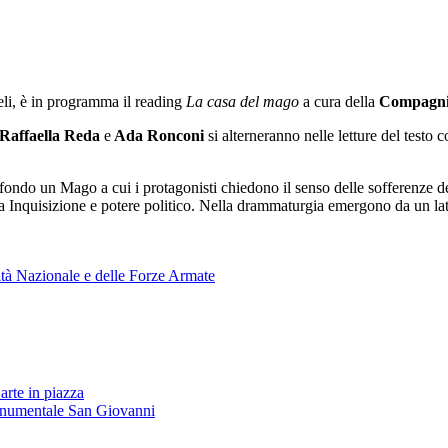
li, è in programma il reading
La casa del mago
a cura della
Compagni
Raffaella Reda
e
Ada Ronconi
si alterneranno nelle letture del test
 sfondo un Mago a cui i protagonisti chiedono il senso delle sofferenze d
 tra Inquisizione e potere politico. Nella drammaturgia emergono da un lat
tà Nazionale e delle Forze Armate
arte in piazza
onumentale San Giovanni