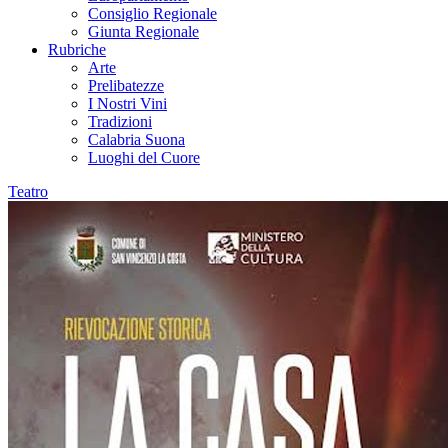
Consiglio Regionale
Giunta Regionale
Rubriche
Arte
Prelibatezze
I Nostri Vini
Tradizioni
Calabria Suona
Luoghi del Cuore
Teatro