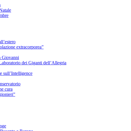
à
Natale
embre
ll’estero
azione extracorporea”
n Giovanni
Laboratorio dei Giganti dell’Allegria
sull’Intelligence
nservatorio
he cura
ionieri”
ange