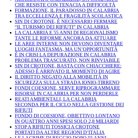
CHE RESISTE CON TENACIA A DIFFICOLTÀ
FORMAZIONE, IL PARADOSSO IN CALABRIA
TRA ECCELLENZA E FRAGILITÀ SCOLASTICA
SIN DI CROTONE, È NECESSARIO FERMARE
“IL TURISMO DEI RIFIUTI” IN CALABRIA
LA CALABRIA E 55 ANNI DI REGIONALISMO
TANTE LE RIFORME ANCORA DA ATTUARE
LE AREE INTERNE NON DEVONO DIVENTARE
LUOGHI FANTASMA, MA UN’OPPORTUNITÀ
È IN CRISI LA DEPURAZIONE IN CALABRIA
PROBLEMA TRASCURATO, NON RINVIABILE
SIN DI CROTONE, BASTA CON CHIACCHIERE:
ADESSO È ARRIVATO IL MOMENTO DI AGIRE
IL DIRITTO NEGATO ALLA MOBILITÀ IN
SICUREZZA SULLA STRADA IONIO-TIRRENO
FONDI COESIONE, SERVE RIPROGRAMMARE
RISORSE IN CALABRIA PER NON PERDERLE
REATI AMBIENTALI, LA CALABRIA
SECONDA PER IL CICLO NELLA GESTIONE DEI
RIFIUTI
FONDO DI COESIONE, OBIETTIVO LONTANO
IN QUATTRO ANNI SPESI SOLO 2,8 MILIARDI
STOP A RIFIUTI TOSSICI A CROTONE
PORTATI DA ALTRE REGIONI D’ITALIA
LE LACRIME DI REGGIO DOPO 55 ANNI