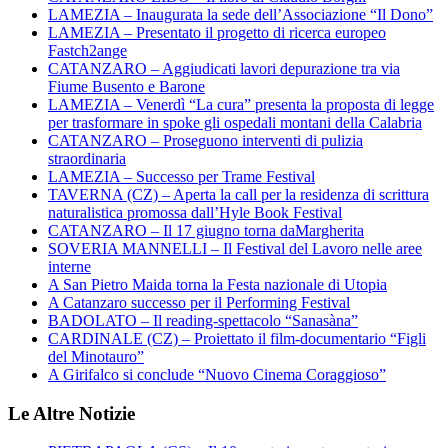
LAMEZIA – Inaugurata la sede dell’Associazione “Il Dono”
LAMEZIA – Presentato il progetto di ricerca europeo
Fastch2ange
CATANZARO – Aggiudicati lavori depurazione tra via
Fiume Busento e Barone
LAMEZIA – Venerdì “La cura” presenta la proposta di legge
per trasformare in spoke gli ospedali montani della Calabria
CATANZARO – Proseguono interventi di pulizia
straordinaria
LAMEZIA – Successo per Trame Festival
TAVERNA (CZ) – Aperta la call per la residenza di scrittura
naturalistica promossa dall’Hyle Book Festival
CATANZARO – Il 17 giugno torna daMargherita
SOVERIA MANNELLI – Il Festival del Lavoro nelle aree
interne
A San Pietro Maida torna la Festa nazionale di Utopia
A Catanzaro successo per il Performing Festival
BADOLATO – Il reading-spettacolo “Sanasàna”
CARDINALE (CZ) – Proiettato il film-documentario “Figli
del Minotauro”
A Girifalco si conclude “Nuovo Cinema Coraggioso”
Le Altre Notizie