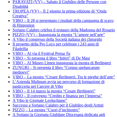
PARAVATI (VV) – Sabato il Giubileo delle Persone con
Disabilità
TROPEA (VV) – Il 2 giugno la prima edizione di “Onda
Creativa”
VIBO – Il 28 si presentano i risultati della campagna di scavo
di Hipponion
Soriano Calabro celebra il restauro della Madonna del Rosario
PIZZO (VV) – Inaugurata la mostra “L’amore nell’arte”
A Vibo il congresso della Società italiana dei chirurghi
Il progetto della Pro Loco per celebrare i 243 anni di
Filadelfia
VIBO – Al via il Festival Pensa Tu
VIBO – Si presenta il libro “Inferi” di De Masi
VIBO – Al Museo Lìmen inaugurata la mostra di Berlingeri
ZUNGRI – Si presenta il libro “Corpus speluncarum
medioevi”
VIBO – La mostra “Cesare Berlingeri. Tra le pieghe dell’arte”
L’Azienda Mulinum avvia un percorso di formazione di
pasticceria nel Carcere di Vibo
VIBO – Il 14 marzo la mostra “Cesare Berlingeri”
VIBO – Il convegno “Credito e finanza per l’impresa”
A Vibo le Giornate Leoluchiane”
Successo a Soriano Calabro per il Giubileo degli Artisti
PIZZO – La mostra “Cuori d’inchiostro”
A Soriano la Giornata Giubilare Diocesana dedicata agli