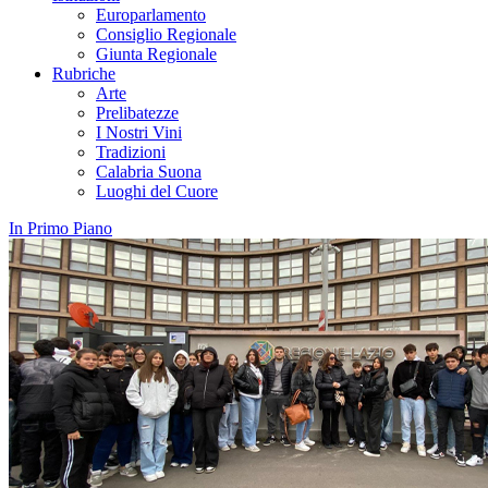
Europarlamento
Consiglio Regionale
Giunta Regionale
Rubriche
Arte
Prelibatezze
I Nostri Vini
Tradizioni
Calabria Suona
Luoghi del Cuore
In Primo Piano