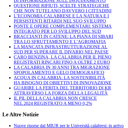
DI INFORMAZIONE SULL’INQUINAMENTO
QUESTIONE RIFIUTI, SCELTE STRATEGICHE
CHE NON TUTELANO DAVVERO I CITTADINI
L’ECONOMIA CALABRESE E LA NATURA E I
PERSISTENTI RITARDI NEL SUO SVILUPPO
PONTE E OPERE COMPLEMENTARI: SISTEMA
INTEGRATO PER LO SVILUPPO DEL SUD
BRACCIANTI IN CATENE: LA PIANA DI SIBARI
TRA LO SFRUTTAMENTO E L’AGROMAFIA
LA MANCATA INFRASTRUTTURAZIONE AL
SUD PER SUPERARE IL DIVARIO NEL PAESE
CARO BENZINA, LA CALABRIA PER IL PIENO
REGISTRATI RINCARI FINO A OLTRE 2 EURO
LA CALABRIA IN 30 ANNI TRA MIGRAZIONE
SPOPOLAMENTO E GELO DEMOGRAFICO
ACQUA IN CALABRIA: LA SOSTENIBILITÀ
HA BISOGNO DI OBIETTIVI DI INNOVAZIONE
GUARIRE LA FERITA DEL TERRITORIO DI KR
ATTRAVERSO LA FORZA DELLA LEGALITÀ
IL PIL DELLA CALABRIA NON CRESCE
NEL 2024 REGISTRATO A MENO 0,2%
Le Altre Notizie
Nuove risorse dal MIUR per le Università calabresi: in arrivo