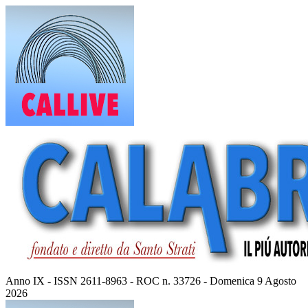
Vai
al
contenuto
Anno IX - ISSN 2611-8963 - ROC n. 33726 - Domenica 9 Agosto
2026