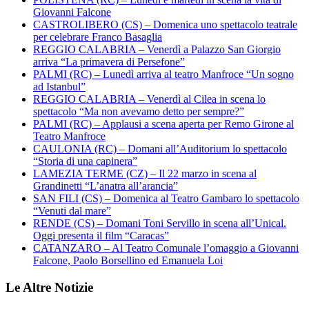
Giovanni Falcone
CASTROLIBERO (CS) – Domenica uno spettacolo teatrale
per celebrare Franco Basaglia
REGGIO CALABRIA – Venerdì a Palazzo San Giorgio
arriva “La primavera di Persefone”
PALMI (RC) – Lunedì arriva al teatro Manfroce “Un sogno
ad Istanbul”
REGGIO CALABRIA – Venerdì al Cilea in scena lo
spettacolo “Ma non avevamo detto per sempre?”
PALMI (RC) – Applausi a scena aperta per Remo Girone al
Teatro Manfroce
CAULONIA (RC) – Domani all’Auditorium lo spettacolo
“Storia di una capinera”
LAMEZIA TERME (CZ) – Il 22 marzo in scena al
Grandinetti “L’anatra all’arancia”
SAN FILI (CS) – Domenica al Teatro Gambaro lo spettacolo
“Venuti dal mare”
RENDE (CS) – Domani Toni Servillo in scena all’Unical.
Oggi presenta il film “Caracas”
CATANZARO – Al Teatro Comunale l’omaggio a Giovanni
Falcone, Paolo Borsellino ed Emanuela Loi
Le Altre Notizie