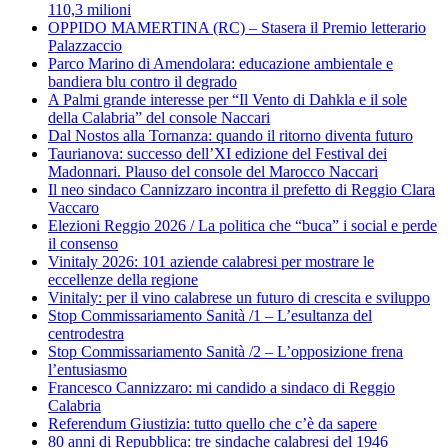
110,3 milioni
OPPIDO MAMERTINA (RC) – Stasera il Premio letterario
Palazzaccio
Parco Marino di Amendolara: educazione ambientale e
bandiera blu contro il degrado
A Palmi grande interesse per “Il Vento di Dahkla e il sole
della Calabria” del console Naccari
Dal Nostos alla Tornanza: quando il ritorno diventa futuro
Taurianova: successo dell’XI edizione del Festival dei
Madonnari. Plauso del console del Marocco Naccari
Il neo sindaco Cannizzaro incontra il prefetto di Reggio Clara
Vaccaro
Elezioni Reggio 2026 / La politica che “buca” i social e perde
il consenso
Vinitaly 2026: 101 aziende calabresi per mostrare le
eccellenze della regione
Vinitaly: per il vino calabrese un futuro di crescita e sviluppo
Stop Commissariamento Sanità /1 – L’esultanza del
centrodestra
Stop Commissariamento Sanità /2 – L’opposizione frena
l’entusiasmo
Francesco Cannizzaro: mi candido a sindaco di Reggio
Calabria
Referendum Giustizia: tutto quello che c’è da sapere
80 anni di Repubblica: tre sindache calabresi del 1946