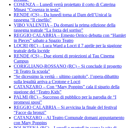
COSENZA – Lunedì verrà proiettato il corto di Caterina
Minasi “Cosenza in testa”
RENDE (CS) – Da lunedì torna al Dam dell’Unical la
rassegna “Il cinefilo”
VIBO VALENTIA – Da domani la prima edizione della
rassegna teatrale “La forza del sorriso”
REGGIO CALABRIA – Ernesto Orrico debutta con “Hamlet
in Pieces” sabato a Spazio Teatro
LOCRI (RC) – Luca Ward a Locri il 7 aprile per la stagione
teatrale della locride
RENDE (CS) – Due giorni di proiezioni al Tau Cinema
Campus
CORIGLIANO-ROSSANO (RC) – Si conclude il progetto
“Il Teatro fa scuola”
“Se dicessimo la verità – ultimo capitolo”, l’opera-dibattito
sulla legalità arriva a Crotone e Locri
CATANZARO – Con “Mary Poppins” cala il sipario della
stagione del “Teatro Kids”
PALMI (RC) – Successo di pubblico per la parodia de “I
promessi sposi”
REGGIO CALABRIA – Si avvicina la finale del festival
“Facce da bronzi”
CATANZARO – Al Teatro Comunale domani appuntamento
con Mary Poppins
POLISTENA (RC) – Lunedì e martedì in scena la vita di