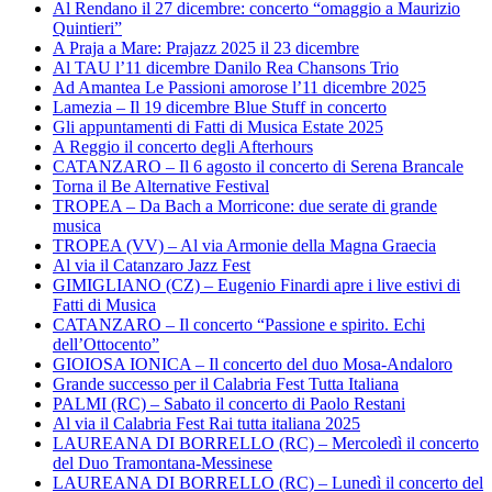
Al Rendano il 27 dicembre: concerto “omaggio a Maurizio
Quintieri”
A Praja a Mare: Prajazz 2025 il 23 dicembre
Al TAU l’11 dicembre Danilo Rea Chansons Trio
Ad Amantea Le Passioni amorose l’11 dicembre 2025
Lamezia – Il 19 dicembre Blue Stuff in concerto
Gli appuntamenti di Fatti di Musica Estate 2025
A Reggio il concerto degli Afterhours
CATANZARO – Il 6 agosto il concerto di Serena Brancale
Torna il Be Alternative Festival
TROPEA – Da Bach a Morricone: due serate di grande
musica
TROPEA (VV) – Al via Armonie della Magna Graecia
Al via il Catanzaro Jazz Fest
GIMIGLIANO (CZ) – Eugenio Finardi apre i live estivi di
Fatti di Musica
CATANZARO – Il concerto “Passione e spirito. Echi
dell’Ottocento”
GIOIOSA IONICA – Il concerto del duo Mosa-Andaloro
Grande successo per il Calabria Fest Tutta Italiana
PALMI (RC) – Sabato il concerto di Paolo Restani
Al via il Calabria Fest Rai tutta italiana 2025
LAUREANA DI BORRELLO (RC) – Mercoledì il concerto
del Duo Tramontana-Messinese
LAUREANA DI BORRELLO (RC) – Lunedì il concerto del