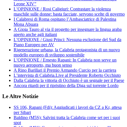
Leone XIV”
L’OPINIONE / Rosi Caligiuri: Contrastare la violenza
maschile sulle donne: basta facciate, servono scelte di governo
I Calabresi di Roma ospitano l’Ambasciatrice di Palestina
Mona Abuara
A Gioia Tauro al via il progetto per insegnare la lingua araba
aperto anche agli italiani
L’OPINIONE / Giusi Princi: Nessuna esclusione del Sud da
Piano Europeo per AV
Rigenerazione urbana, la Calabria protagonista di un nuovo
modello europeo di sviluppo sostenibile
L’OPINIONE / Ernesto Rapani: In Calabria non serve un
nuovo aeroporto, ma buon senso
A Rino Barillari il Premio Armando Curcio per la carriera
L’intervista di Calabria.Live al Presidente Roberto Occhiuto
Dalla Calabria la vittoria di Occhiuto è un segnale per il Paese
Ancora ritardi per il ripristino della Diga sul torrente Lordo
Le Altre Notizie
SS 106, Rapani (Fdi): Aggiudicati i lavori da CZ a Kr, attesa
per Sibari
Baldino (M5S): Salvini tratta la Calabria come set per i suoi
spot