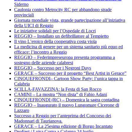
Siderno
Caulonia contro Metrocity RC per abbandono strade
provinciali
Giornata mondiale vista, grande partecipazione all’iniziativa
della UICI di Reggio
Le iniziative solidali per l’Ospedale di Locri
REGGIO – Installato un defibrillatore al Tempietto
Il vino L’eroico della cooperativa costa viola
La medicina di genere per un sistema sanitario più equo ed
efficace: l’incontro a Reggio
REGGIO – Federimpreseuropa presenta programma a
sostegno delle aziende calabresi
REGGIO – Successo per i Negroni Days
GERACE – Successo per il progetto “Best Artist in Gerace”
CINQUEFRONDI– Cartoon Show Party: l’unica tappa in
Calabria
SCILLA-FAVAZZINA: la Festa di San Rocco
CAMINI – La mostra “Non dista” di Fabio Adani
CINQUEFRONDI (RC) – Domenica la sagra contadina
REGGIO – Inaugurato il nuovo Lungomare Cicerone di
Lazzaro
Successo a Reggio per l’anteprima del Concorso dei
Madonnari di Taurianova.
GERACE – La 25esima edizione di Borgo Incantato
DeaFest / Luisa Corna a Calanna 24 luglio