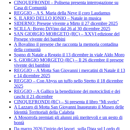
CINQUEFRONDI – Polisena presenta interrogazione su
Casa di Comunità
REGGIO – A S. Maria della Neve il coro Laudamus
S. ILARIO DELLO IONIO – Natale in musica
SIDERNO: Presepe vivente a Mirto il 27 dicembre 2025
SCILLA: Borgo DiVino dal 26 al 30 dicembre 2025
SAN GIORGIO MORGETO (RC) – XXVI edizione del
Presepe vivente dei bambini
A Bovalino il presepe che racconta la memoria contadina
della comunità
Sogno di Natale a Reggio il 13 dicembre in viale Aldo Moro
S. GIORGIO MORGETO (RC) – Il 26 dicembre il presepe
vivente dei bambini
REGGIO – A Motta San Giovanni i mercatini di Natale il 13
e 14 dicembre 2025
REGGIO – Con Abyss un tuffo nello Stretto il 18 dicembre
2025
REGGIO – A Gallico la benedizione dei motociclisti e dei
caschi il 21-dicembre
CINQUEFRONDI (RC) – Si presenta il libro “Mi svelo”
A Lazzaro di Motta San Giovanni Inaugurato il Museo delle
Identità Territoriali della Calabria
A Mosorrofa premiati gli alunni più meritevoli e un gesto di
bontà
Da marzo 2026 l’inizio dei lavori sulla Diga sul Lordo di