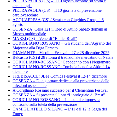
PIETRAPAOLA (CS) – Il 10 agosto incontro su storia e
archeologia
PIETRAPAOLA (CS) – Il 10 giornata di prevenzione
cardiovascolare
ACQUAPPESA (CS) / Serata con Cinghios Group il 6
agosto
COSENZA: Cella 121 il libro di Attilio Sabato domani al
Museo multimediale
MARZI (CS) – Venerdì “Radici Reali”
CORIGLIANO ROSSANO – Gli studenti dell’Agrario del
Majorana alla Diga Farneto
DIAMANTE – Vicoli in Festival il 27 e 28 dicembre 2025
Belcastro (CS) il 28 ritorna il tradizionale mercatino di Natale
CORIGLIANO-ROSSANO: Capodanno con i Negramaro
CORIGLIANO-ROSSANO: Tombola benefica Aido il 14
dicembre
TREBISACCE: 3Bee Comics Festival il 12-14 dicembre
COSENZA – Due giornate dedicate alla prevenzione delle
infezioni ospedaliere
A Corigliano Rossano successo per il Clementina Festival
COSENZA – Si presenta il libro “L’orologiaio di Brest”
CORIGLIANO ROSSANO – Istituzioni e imprese a
confronto sulla tutela della prevenzione
CAMIGLIATELLO SILANO – L’11 e il 12 la Sagra del
Fungo