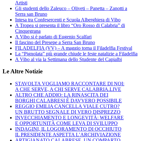
Artisti
Gli studenti dello Zaleuco – Oliveti – Panetta – Zanotti a
Serra san Bruno
Intesa tra Confesercenti e Scuola Alberghiera di Vibo
A Tropea si presenta il libro “Oro Rosso di Calabria” di
Cinquegrana
A Vibo si è parlato di Eugenio Scalfari
Il fascino del Presepe a Serra San Bruno
FILADELFIA (VV) – A maggio torna il Filadelfia Festival
La “Pignolata” più grande chiude le feste natalizie a Filadelfia
A Vibo al via la Settimana dello Studente del Capialbi
Le Altre Notizie
STAVOLTA VOGLIAMO RACCONTARE DI NOI:
A CHE SERVE, A CHI SERVE CALABRIA.LIVE
ALTRO CHE ADDIO: LA RINASCITA DEI
BORGHI CALABRESI È DAVVERO POSSIBILE
REGGIO EMILIA CANCELLA VIALE CUTRO?
UN BRUTTO SEGNALE DI VERO DISPREZZO
INVECCHIAMENTO E LONGEVITÀ: WELFARE
E OPPORTUNITÀ COME LEVA DI SVILUPPO
INDAGINI, IL LOGORAMENTO DI OCCHIUTO
IL PRESIDENTE ASPETTA L’ARCHIVIAZIONE
ARTIGIANATO CALABRESE, UN COMPARTO