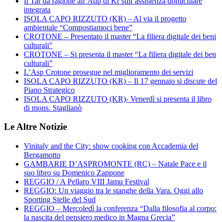
Il Tar dà ragione all’Adp di Kr sull’assistenza domiciliare
integrata
ISOLA CAPO RIZZUTO (KR) – Al via il progetto
ambientale “Compostiamoci bene”
CROTONE – Presentato il master “La filiera digitale dei beni
culturali”
CROTONE – Si presenta il master “La filiera digitale dei ben
culturali”
L’Asp Crotone prosegue nel miglioramento dei servizi
ISOLA CAPO RIZZUTO (KR) – Il 17 gennaio si discute del
Piano Strategico
ISOLA CAPO RIZZUTO (KR)- Venerdì si presenta il libro
di mons. Staglianò
Le Altre Notizie
Vinitaly and the City: show cooking con Accademia del
Bergamotto
GAMBARIE D’ASPROMONTE (RC) – Natale Pace e il
suo libro su Domenico Zappone
REGGIO / A Pellaro VIII Jamu Festival
REGGIO: Un viaggio tra le stanghe della Vara. Oggi allo
Sporting Stelle del Sud
REGGIO – Mercoledì la conferenza “Dalla filosofia al corpo:
la nascita del pensiero medico in Magna Grecia”