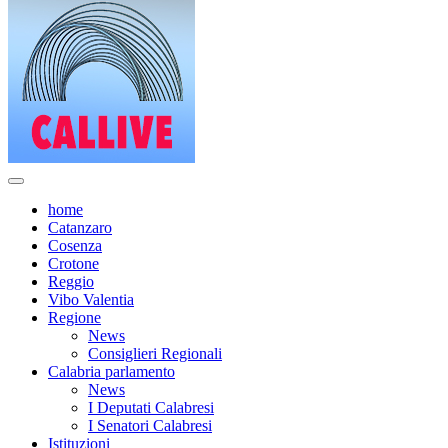
home
Catanzaro
Cosenza
Crotone
Reggio
Vibo Valentia
Regione
News
Consiglieri Regionali
Calabria parlamento
News
I Deputati Calabresi
I Senatori Calabresi
Istituzioni