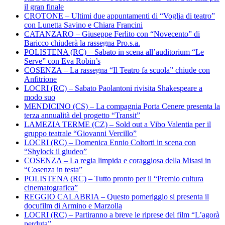
il gran finale
CROTONE – Ultimi due appuntamenti di “Voglia di teatro”
con Lunetta Savino e Chiara Francini
CATANZARO – Giuseppe Ferlito con “Novecento” di
Baricco chiuderà la rassegna Pro.s.a.
POLISTENA (RC) – Sabato in scena all’auditorium “Le
Serve” con Eva Robin’s
COSENZA – La rassegna “Il Teatro fa scuola” chiude con
Anfitrione
LOCRI (RC) – Sabato Paolantoni rivisita Shakespeare a
modo suo
MENDICINO (CS) – La compagnia Porta Cenere presenta la
terza annualità del progetto “Transit”
LAMEZIA TERME (CZ) – Sold out a Vibo Valentia per il
gruppo teatrale “Giovanni Vercillo”
LOCRI (RC) – Domenica Ennio Coltorti in scena con
“Shylock il giudeo”
COSENZA – La regia limpida e coraggiosa della Misasi in
“Cosenza in testa”
POLISTENA (RC) – Tutto pronto per il “Premio cultura
cinematografica”
REGGIO CALABRIA – Questo pomeriggio si presenta il
docufilm di Armino e Marzolla
LOCRI (RC) – Partiranno a breve le riprese del film “L’agorà
perduta”