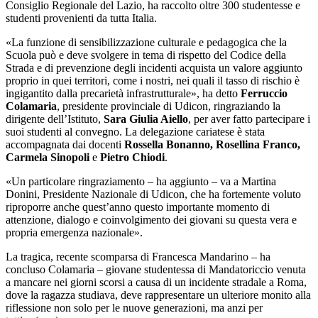
Consiglio Regionale del Lazio, ha raccolto oltre 300 studentesse e
studenti provenienti da tutta Italia.
«La funzione di sensibilizzazione culturale e pedagogica che la
Scuola può e deve svolgere in tema di rispetto del Codice della
Strada e di prevenzione degli incidenti acquista un valore aggiunto
proprio in quei territori, come i nostri, nei quali il tasso di rischio è
ingigantito dalla precarietà infrastrutturale», ha detto
Ferruccio
Colamaria
, presidente provinciale di Udicon, ringraziando la
dirigente dell’Istituto,
Sara Giulia Aiello
, per aver fatto partecipare i
suoi studenti al convegno. La delegazione cariatese è stata
accompagnata dai docenti
Rossella Bonanno, Rosellina Franco,
Carmela Sinopoli
e
Pietro Chiodi
.
«Un particolare ringraziamento – ha aggiunto – va a Martina
Donini, Presidente Nazionale di Udicon, che ha fortemente voluto
riproporre anche quest’anno questo importante momento di
attenzione, dialogo e coinvolgimento dei giovani su questa vera e
propria emergenza nazionale».
La tragica, recente scomparsa di Francesca Mandarino – ha
concluso Colamaria – giovane studentessa di Mandatoriccio venuta
a mancare nei giorni scorsi a causa di un incidente stradale a Roma,
dove la ragazza studiava, deve rappresentare un ulteriore monito alla
riflessione non solo per le nuove generazioni, ma anzi per