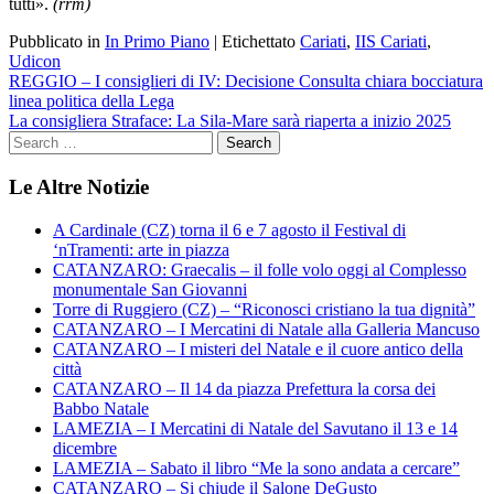
tutti».
(rrm)
Pubblicato in
In Primo Piano
|
Etichettato
Cariati
,
IIS Cariati
,
Udicon
Navigazione
REGGIO – I consiglieri di IV: Decisione Consulta chiara bocciatura
linea politica della Lega
articoli
La consigliera Straface: La Sila-Mare sarà riaperta a inizio 2025
Le Altre Notizie
A Cardinale (CZ) torna il 6 e 7 agosto il Festival di
‘nTramenti: arte in piazza
CATANZARO: Graecalis – il folle volo oggi al Complesso
monumentale San Giovanni
Torre di Ruggiero (CZ) – “Riconosci cristiano la tua dignità”
CATANZARO – I Mercatini di Natale alla Galleria Mancuso
CATANZARO – I misteri del Natale e il cuore antico della
città
CATANZARO – Il 14 da piazza Prefettura la corsa dei
Babbo Natale
LAMEZIA – I Mercatini di Natale del Savutano il 13 e 14
dicembre
LAMEZIA – Sabato il libro “Me la sono andata a cercare”
CATANZARO – Si chiude il Salone DeGusto