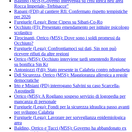
Baldino (M5S):Governo intervenga su crisi idrica nell’area
Rocca Imperiale–Trebisacce”
Rapani (FDI) al cantiere Rfi: Confermato rispetto tempistiche
per 2026
Furgiuele (Lega): Bene Cipess su Sibari-Co-Ro
Occhiuto (FI): Presentato emendamento per istituire psicologo
scolastico
Tirocinanti, Orrico (M5S): Dove sono i soldi promessi da
Occhiuto?
Furgiuele (Lega): Confrontiamoci sui dati, Sin non può
ricevere rifiuti da altre regioni
Orrico (M5S): Occhiuto interviene tardi smentendo Regione
su bonifica Sin Kr
Antoniozzi (Fdi): Stato presente in Calabria contro ndrangheta
Ddl Sicurezza, Orrico (M5S): Maggioranza allergica a regole
democratiche
Irto e Misiani (PD) interrogano Salvini su caso Scarcella-
Agostinelli
Orrico (M5S): A Rogliano sospeso servizio di logopedia per
mancanza di personale
Furgiuele (Lega): Fondi per la sicurezza idraulica passo avanti
per sviluppo Calabria
Furgiuele (Lega): Lavorare per sorveglianza epidemiologica
area
Baldino, Orrico e Tucci (M5S): Governo ha abbandonato ex