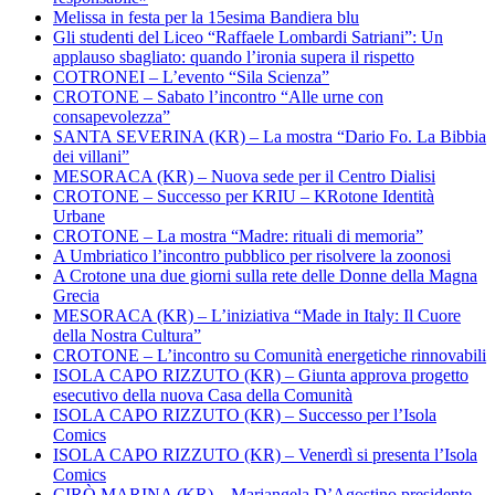
Melissa in festa per la 15esima Bandiera blu
Gli studenti del Liceo “Raffaele Lombardi Satriani”: Un
applauso sbagliato: quando l’ironia supera il rispetto
COTRONEI – L’evento “Sila Scienza”
CROTONE – Sabato l’incontro “Alle urne con
consapevolezza”
SANTA SEVERINA (KR) – La mostra “Dario Fo. La Bibbia
dei villani”
MESORACA (KR) – Nuova sede per il Centro Dialisi
CROTONE – Successo per KRIU – KRotone Identità
Urbane
CROTONE – La mostra “Madre: rituali di memoria”
A Umbriatico l’incontro pubblico per risolvere la zoonosi
A Crotone una due giorni sulla rete delle Donne della Magna
Grecia
MESORACA (KR) – L’iniziativa “Made in Italy: Il Cuore
della Nostra Cultura”
CROTONE – L’incontro su Comunità energetiche rinnovabili
ISOLA CAPO RIZZUTO (KR) – Giunta approva progetto
esecutivo della nuova Casa della Comunità
ISOLA CAPO RIZZUTO (KR) – Successo per l’Isola
Comics
ISOLA CAPO RIZZUTO (KR) – Venerdì si presenta l’Isola
Comics
CIRÒ MARINA (KR) – Mariangela D’Agostino presidente