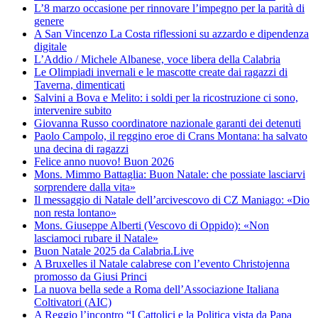
L’8 marzo occasione per rinnovare l’impegno per la parità di
genere
A San Vincenzo La Costa riflessioni su azzardo e dipendenza
digitale
L’Addio / Michele Albanese, voce libera della Calabria
Le Olimpiadi invernali e le mascotte create dai ragazzi di
Taverna, dimenticati
Salvini a Bova e Melito: i soldi per la ricostruzione ci sono,
intervenire subito
Giovanna Russo coordinatore nazionale garanti dei detenuti
Paolo Campolo, il reggino eroe di Crans Montana: ha salvato
una decina di ragazzi
Felice anno nuovo! Buon 2026
Mons. Mimmo Battaglia: Buon Natale: che possiate lasciarvi
sorprendere dalla vita»
Il messaggio di Natale dell’arcivescovo di CZ Maniago: «Dio
non resta lontano»
Mons. Giuseppe Alberti (Vescovo di Oppido): «Non
lasciamoci rubare il Natale»
Buon Natale 2025 da Calabria.Live
A Bruxelles il Natale calabrese con l’evento Christojenna
promosso da Giusi Princi
La nuova bella sede a Roma dell’Associazione Italiana
Coltivatori (AIC)
A Reggio l’incontro “I Cattolici e la Politica vista da Papa