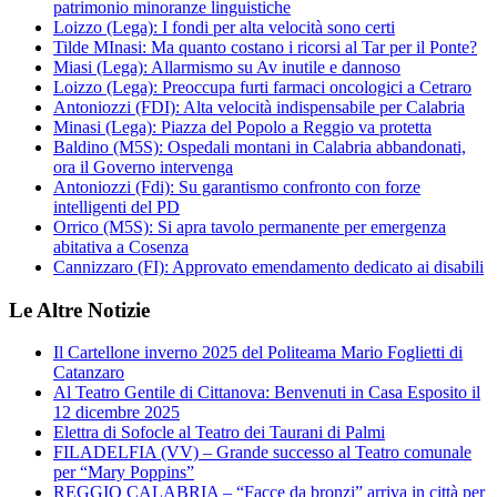
patrimonio minoranze linguistiche
Loizzo (Lega): I fondi per alta velocità sono certi
Tilde MInasi: Ma quanto costano i ricorsi al Tar per il Ponte?
Miasi (Lega): Allarmismo su Av inutile e dannoso
Loizzo (Lega): Preoccupa furti farmaci oncologici a Cetraro
Antoniozzi (FDI): Alta velocità indispensabile per Calabria
Minasi (Lega): Piazza del Popolo a Reggio va protetta
Baldino (M5S): Ospedali montani in Calabria abbandonati,
ora il Governo intervenga
Antoniozzi (Fdi): Su garantismo confronto con forze
intelligenti del PD
Orrico (M5S): Si apra tavolo permanente per emergenza
abitativa a Cosenza
Cannizzaro (FI): Approvato emendamento dedicato ai disabili
Le Altre Notizie
Il Cartellone inverno 2025 del Politeama Mario Foglietti di
Catanzaro
Al Teatro Gentile di Cittanova: Benvenuti in Casa Esposito il
12 dicembre 2025
Elettra di Sofocle al Teatro dei Taurani di Palmi
FILADELFIA (VV) – Grande successo al Teatro comunale
per “Mary Poppins”
REGGIO CALABRIA – “Facce da bronzi” arriva in città per