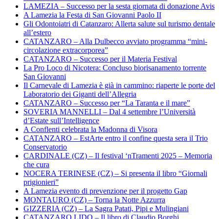
LAMEZIA – Successo per la sesta giornata di donazione Avis
A Lamezia la Festa di San Giovanni Paolo II
Gli Odontoiatri di Catanzaro: Allerta salute sul turismo dentale
all’estero
CATANZARO – Alla Dulbecco avviato programma “mini-
circolazione extracorporea”
CATANZARO – Successo per il Materia Festival
La Pro Loco di Nicotera: Concluso biorisanamento torrente
San Giovanni
Il Carnevale di Lamezia è già in cammino: riaperte le porte del
Laboratorio dei Giganti dell’Allegria
CATANZARO – Successo per “La Taranta e il mare”
SOVERIA MANNELLI – Dal 4 settembre l’Università
d’Estate sull’Intelligence
A Conflenti celebrata la Madonna di Visora
CATANZARO – EstArte entro il confine questa sera il Trio
Conservatorio
CARDINALE (CZ) – Il festival ‘nTramenti 2025 – Memoria
che cura
NOCERA TERINESE (CZ) – Si presenta il libro “Giornali
prigionieri”
A Lamezia evento di prevenzione per il progetto Gap
MONTAURO (CZ) – Torna la Notte Azzurra
GIZZERIA (CZ) – La Sagra Patati, Pipi e Mulingiani
CATANZARO LIDO – Il libro di Claudio Borghi