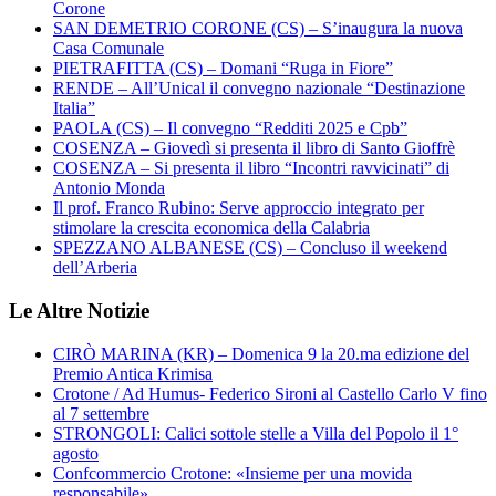
Corone
SAN DEMETRIO CORONE (CS) – S’inaugura la nuova
Casa Comunale
PIETRAFITTA (CS) – Domani “Ruga in Fiore”
RENDE – All’Unical il convegno nazionale “Destinazione
Italia”
PAOLA (CS) – Il convegno “Redditi 2025 e Cpb”
COSENZA – Giovedì si presenta il libro di Santo Gioffrè
COSENZA – Si presenta il libro “Incontri ravvicinati” di
Antonio Monda
Il prof. Franco Rubino: Serve approccio integrato per
stimolare la crescita economica della Calabria
SPEZZANO ALBANESE (CS) – Concluso il weekend
dell’Arberia
Le Altre Notizie
CIRÒ MARINA (KR) – Domenica 9 la 20.ma edizione del
Premio Antica Krimisa
Crotone / Ad Humus- Federico Sironi al Castello Carlo V fino
al 7 settembre
STRONGOLI: Calici sottole stelle a Villa del Popolo il 1°
agosto
Confcommercio Crotone: «Insieme per una movida
responsabile»