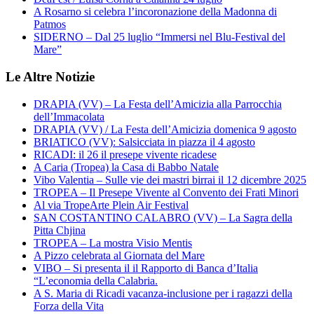
A Rosarno si celebra l’incoronazione della Madonna di
Patmos
SIDERNO – Dal 25 luglio “Immersi nel Blu-Festival del
Mare”
Le Altre Notizie
DRAPIA (VV) – La Festa dell’Amicizia alla Parrocchia
dell’Immacolata
DRAPIA (VV) / La Festa dell’Amicizia domenica 9 agosto
BRIATICO (VV): Salsicciata in piazza il 4 agosto
RICADI: il 26 il presepe vivente ricadese
A Caria (Tropea) la Casa di Babbo Natale
Vibo Valentia – Sulle vie dei mastri birrai il 12 dicembre 2025
TROPEA – Il Presepe Vivente al Convento dei Frati Minori
Al via TropeArte Plein Air Festival
SAN COSTANTINO CALABRO (VV) – La Sagra della
Pitta Chjina
TROPEA – La mostra Visio Mentis
A Pizzo celebrata al Giornata del Mare
VIBO – Si presenta il il Rapporto di Banca d’Italia
“L’economia della Calabria.
A S. Maria di Ricadi vacanza-inclusione per i ragazzi della
Forza della Vita