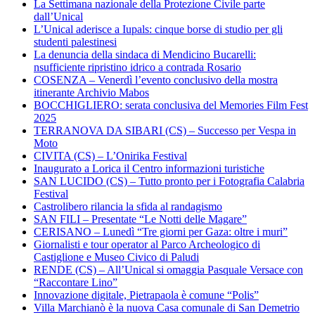
La Settimana nazionale della Protezione Civile parte
dall’Unical
L’Unical aderisce a Iupals: cinque borse di studio per gli
studenti palestinesi
La denuncia della sindaca di Mendicino Bucarelli:
nsufficiente ripristino idrico a contrada Rosario
COSENZA – Venerdì l’evento conclusivo della mostra
itinerante Archivio Mabos
BOCCHIGLIERO: serata conclusiva del Memories Film Fest
2025
TERRANOVA DA SIBARI (CS) – Successo per Vespa in
Moto
CIVITA (CS) – L’Onirika Festival
Inaugurato a Lorica il Centro informazioni turistiche
SAN LUCIDO (CS) – Tutto pronto per i Fotografia Calabria
Festival
Castrolibero rilancia la sfida al randagismo
SAN FILI – Presentate “Le Notti delle Magare”
CERISANO – Lunedì “Tre giorni per Gaza: oltre i muri”
Giornalisti e tour operator al Parco Archeologico di
Castiglione e Museo Civico di Paludi
RENDE (CS) – All’Unical si omaggia Pasquale Versace con
“Raccontare Lino”
Innovazione digitale, Pietrapaola è comune “Polis”
Villa Marchianò è la nuova Casa comunale di San Demetrio