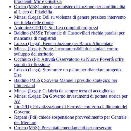
tirocinanti Mic e Giustizia
Orrico (M5S) interroga ministero Istruzione per conflittualità
al Liceo di Filadelfia
Minasi (Lega): Ddl su violenza di genere prezioso intervento
per tutela delle donne
Antoniozzi (FDI): Sui Lea compiuti progressi
Baldino (M5S): Tribunale di Castrovillari rischia paralisi per
mancanza di magistrati
Loizzo (Lega): Bene soluzione per Banco Alimentare
Minasi (Lega): Ponte, incomprensibili due sindaci contro
sviluppo del territorio
Occhiuto (FI): Attività Osservatorio su Nuove Povertà offre
spunti di riflessione
Loizzo (Lega): Strutturare un piano per rilanciare progetto
Dsa
Baldino (M5S): Soveria Mannelli presidio strategico per
l’hinterland
Minasi (Lega): Calabria da sempre terra di accoglienza
Minasi (Lega): Da Governo investimenti di portata storica per
AV
Irto (PD): Privatizzazione di Ferrovie conferma fallimento del
Governo
Rapani (Fdi) chiede sospensione provvedimento per Centrale
del Mercure
Orrico (M5S): Presentati emendamenti per preservare