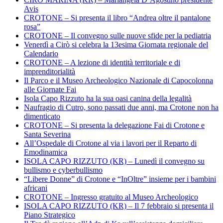
Avis
CROTONE – Si presenta il libro “Andrea oltre il pantalone
rosa”
CROTONE – Il convegno sulle nuove sfide per la pediatria
Venerdì a Cirò si celebra la 13esima Giornata regionale del
Calendario
CROTONE – A lezione di identità territoriale e di
imprenditorialità
Il Parco e il Museo Archeologico Nazionale di Capocolonna
alle Giornate Fai
Isola Capo Rizzuto ha la sua oasi canina della legalità
Naufragio di Cutro, sono passati due anni, ma Crotone non ha
dimenticato
CROTONE – Si presenta la delegazione Fai di Crotone e
Santa Severina
All’Ospedale di Crotone al via i lavori per il Reparto di
Emodinamica
ISOLA CAPO RIZZUTO (KR) – Lunedì il convegno su
bullismo e cyberbullismo
“Libere Donne” di Crotone e “InOltre” insieme per i bambini
africani
CROTONE – Ingresso gratuito al Museo Archeologico
ISOLA CAPO RIZZUTO (KR) – Il 7 febbraio si presenta il
Piano Strategico