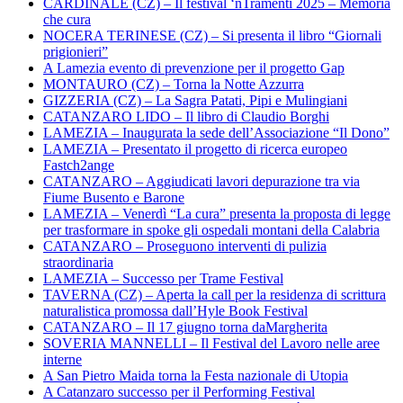
CARDINALE (CZ) – Il festival ‘nTramenti 2025 – Memoria
che cura
NOCERA TERINESE (CZ) – Si presenta il libro “Giornali
prigionieri”
A Lamezia evento di prevenzione per il progetto Gap
MONTAURO (CZ) – Torna la Notte Azzurra
GIZZERIA (CZ) – La Sagra Patati, Pipi e Mulingiani
CATANZARO LIDO – Il libro di Claudio Borghi
LAMEZIA – Inaugurata la sede dell’Associazione “Il Dono”
LAMEZIA – Presentato il progetto di ricerca europeo
Fastch2ange
CATANZARO – Aggiudicati lavori depurazione tra via
Fiume Busento e Barone
LAMEZIA – Venerdì “La cura” presenta la proposta di legge
per trasformare in spoke gli ospedali montani della Calabria
CATANZARO – Proseguono interventi di pulizia
straordinaria
LAMEZIA – Successo per Trame Festival
TAVERNA (CZ) – Aperta la call per la residenza di scrittura
naturalistica promossa dall’Hyle Book Festival
CATANZARO – Il 17 giugno torna daMargherita
SOVERIA MANNELLI – Il Festival del Lavoro nelle aree
interne
A San Pietro Maida torna la Festa nazionale di Utopia
A Catanzaro successo per il Performing Festival