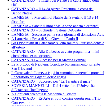
CATANZARO – I misteri del Natale e il cuore antico della
città
CATANZARO – Il 14 da piazza Prefettura la corsa dei
Babbo Natale
LAMEZIA – I Mercatini di Natale del Savutano il 13 e 14
dicembre
LAMEZIA – Sabato il libro “Me la sono andata a cercare”
CATANZARO – Si chiude il Salone DeGusto
LAMEZIA – Successo per la sesta giornata di donazione Avis
A Lamezia la Festa di San Giovanni Paolo II
Gli Odontoiatri di Catanzaro: Allerta salute sul turismo dentale
all’estero
CATANZARO – Alla Dulbecco avviato programma “mini-
circolazione extracorporea”
CATANZARO – Successo per il Materia Festival
La Pro Loco di Nicotera: Concluso biorisanamento torrente
San Giovanni
Il Carnevale di Lamezia è già in cammino: riaperte le porte del
Laboratorio dei Giganti dell’Allegria
CATANZARO – Successo per “La Taranta e il mare”
SOVERIA MANNELLI – Dal 4 settembre l’Università
d’Estate sull’Intelligence
A Conflenti celebrata la Madonna di Visora
CATANZARO – EstArte entro il confine questa sera il Trio
Conservatorio