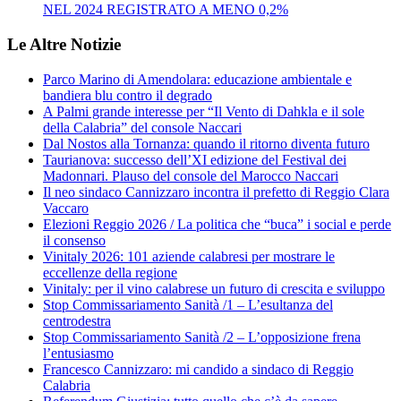
NEL 2024 REGISTRATO A MENO 0,2%
Le Altre Notizie
Parco Marino di Amendolara: educazione ambientale e
bandiera blu contro il degrado
A Palmi grande interesse per “Il Vento di Dahkla e il sole
della Calabria” del console Naccari
Dal Nostos alla Tornanza: quando il ritorno diventa futuro
Taurianova: successo dell’XI edizione del Festival dei
Madonnari. Plauso del console del Marocco Naccari
Il neo sindaco Cannizzaro incontra il prefetto di Reggio Clara
Vaccaro
Elezioni Reggio 2026 / La politica che “buca” i social e perde
il consenso
Vinitaly 2026: 101 aziende calabresi per mostrare le
eccellenze della regione
Vinitaly: per il vino calabrese un futuro di crescita e sviluppo
Stop Commissariamento Sanità /1 – L’esultanza del
centrodestra
Stop Commissariamento Sanità /2 – L’opposizione frena
l’entusiasmo
Francesco Cannizzaro: mi candido a sindaco di Reggio
Calabria