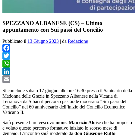
SPEZZANO ALBANESE (CS) – Ultimo
appuntamento con Sui passi del Concilio
Pubblicato il
13 Giugno 2023
|
da
Redazione
Facebook
Twitter
WhatsApp
LinkedIn
Email
Si conclude sabato 17 giugno alle ore 16.30 presso il Santuario della
Madonna delle Grazie in Spezzano Albanese nella Vicaria di
Terranova da Sibari il percorso pastorale diocesano “Sui passi del
Concilio” nel 60 anniversario dell’inizio del Concilio Ecumenico
Vaticano II.
Sarà presente l’arcivescovo
mons. Maurizio Aloise
che ha proposto
e voluto questo percorso formativo iniziato lo scorso mese di
gennaio. L’incontro sarà moderato da
don Giuseppe Ruffo
,