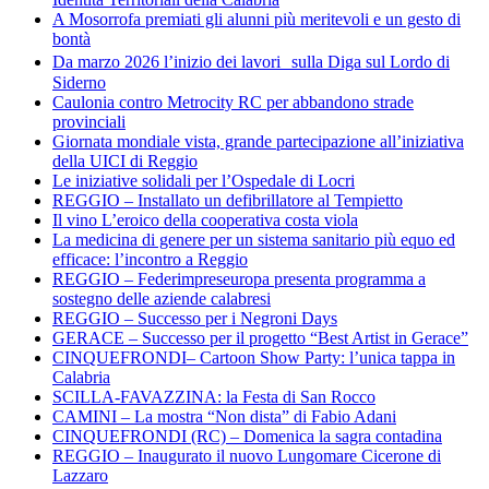
A Mosorrofa premiati gli alunni più meritevoli e un gesto di
bontà
Da marzo 2026 l’inizio dei lavori sulla Diga sul Lordo di
Siderno
Caulonia contro Metrocity RC per abbandono strade
provinciali
Giornata mondiale vista, grande partecipazione all’iniziativa
della UICI di Reggio
Le iniziative solidali per l’Ospedale di Locri
REGGIO – Installato un defibrillatore al Tempietto
Il vino L’eroico della cooperativa costa viola
La medicina di genere per un sistema sanitario più equo ed
efficace: l’incontro a Reggio
REGGIO – Federimpreseuropa presenta programma a
sostegno delle aziende calabresi
REGGIO – Successo per i Negroni Days
GERACE – Successo per il progetto “Best Artist in Gerace”
CINQUEFRONDI– Cartoon Show Party: l’unica tappa in
Calabria
SCILLA-FAVAZZINA: la Festa di San Rocco
CAMINI – La mostra “Non dista” di Fabio Adani
CINQUEFRONDI (RC) – Domenica la sagra contadina
REGGIO – Inaugurato il nuovo Lungomare Cicerone di
Lazzaro