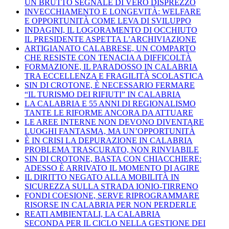
UN BRUTTO SEGNALE DI VERO DISPREZZO
INVECCHIAMENTO E LONGEVITÀ: WELFARE
E OPPORTUNITÀ COME LEVA DI SVILUPPO
INDAGINI, IL LOGORAMENTO DI OCCHIUTO
IL PRESIDENTE ASPETTA L’ARCHIVIAZIONE
ARTIGIANATO CALABRESE, UN COMPARTO
CHE RESISTE CON TENACIA A DIFFICOLTÀ
FORMAZIONE, IL PARADOSSO IN CALABRIA
TRA ECCELLENZA E FRAGILITÀ SCOLASTICA
SIN DI CROTONE, È NECESSARIO FERMARE
“IL TURISMO DEI RIFIUTI” IN CALABRIA
LA CALABRIA E 55 ANNI DI REGIONALISMO
TANTE LE RIFORME ANCORA DA ATTUARE
LE AREE INTERNE NON DEVONO DIVENTARE
LUOGHI FANTASMA, MA UN’OPPORTUNITÀ
È IN CRISI LA DEPURAZIONE IN CALABRIA
PROBLEMA TRASCURATO, NON RINVIABILE
SIN DI CROTONE, BASTA CON CHIACCHIERE:
ADESSO È ARRIVATO IL MOMENTO DI AGIRE
IL DIRITTO NEGATO ALLA MOBILITÀ IN
SICUREZZA SULLA STRADA IONIO-TIRRENO
FONDI COESIONE, SERVE RIPROGRAMMARE
RISORSE IN CALABRIA PER NON PERDERLE
REATI AMBIENTALI, LA CALABRIA
SECONDA PER IL CICLO NELLA GESTIONE DEI