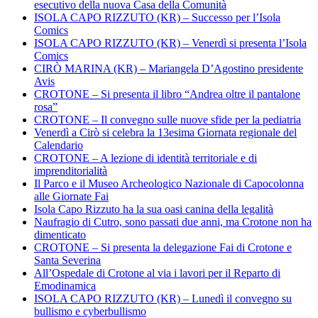
esecutivo della nuova Casa della Comunità
ISOLA CAPO RIZZUTO (KR) – Successo per l’Isola
Comics
ISOLA CAPO RIZZUTO (KR) – Venerdì si presenta l’Isola
Comics
CIRÒ MARINA (KR) – Mariangela D’Agostino presidente
Avis
CROTONE – Si presenta il libro “Andrea oltre il pantalone
rosa”
CROTONE – Il convegno sulle nuove sfide per la pediatria
Venerdì a Cirò si celebra la 13esima Giornata regionale del
Calendario
CROTONE – A lezione di identità territoriale e di
imprenditorialità
Il Parco e il Museo Archeologico Nazionale di Capocolonna
alle Giornate Fai
Isola Capo Rizzuto ha la sua oasi canina della legalità
Naufragio di Cutro, sono passati due anni, ma Crotone non ha
dimenticato
CROTONE – Si presenta la delegazione Fai di Crotone e
Santa Severina
All’Ospedale di Crotone al via i lavori per il Reparto di
Emodinamica
ISOLA CAPO RIZZUTO (KR) – Lunedì il convegno su
bullismo e cyberbullismo