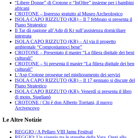
“Libere Donne” di Crotone e “InOltre” insieme per i bambini
africani
CROTONE – Ingresso gratuito al Museo Archeologico
ISOLA CAPO RIZZUTO (KR) – Il 7 febbraio si presenta il
Piano Strategico
Il Tar dà ragione all’Adp di Kr sull’assistenza domiciliare
integrata
ISOLA CAPO RIZZUTO (KR) – Al via il progetto
ambientale “Compostiamoci bene”
CROTONE – Presentato il master “La filiera digitale dei beni
culturali”
CROTONE – Si presenta il master “La filiera digitale dei ben
culturali”
L’Asp Crotone prosegue nel miglioramento dei servizi
ISOLA CAPO RIZZUTO (KR) – Il 17 gennaio si discute del
Piano Strategico
ISOLA CAPO RIZZUTO (KR)- Venerdì si presenta il libro
di mons. Staglianò
CROTONE / Chi è don Alberto Torriani, il nuovo
Arcivescovo
Le Altre Notizie
REGGIO / A Pellaro VIII Jamu Festival
REGGIO: Un viaggio tra le stanghe della Vara. Oggi allo