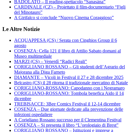
BADOLATO – Il reading-spettacolo “Sanasàna”
CARDINALE (CZ) – Proiettato il film-documentario “Figli
del Minotauro”
A Girifalco si conclude “Nuovo Cinema Coraggioso”
Le Altre Notizie
ACQUAPPESA (CS) / Serata con Cinghios Group il 6
agosto
COSENZA: Cella 121 il libro di Attilio Sabato domani al
Museo multimediale
MARZI (CS) – Venerdì “Radici Reali”
CORIGLIANO ROSSANO – Gli studenti dell’Agrario del
Majorana alla Diga Farneto
DIAMANTE – Vicoli in Festival il 27 e 28 dicembre 2025
Belcastro (CS) il 28 ritorna il tradizionale mercatino di Natale
CORIGLIANO-ROSSANO: Capodanno con i Negramaro
CORIGLIANO-ROSSANO: Tombola benefica Aido il 14
dicembre
TREBISACCE: 3Bee Comics Festival il 12-14 dicembre
COSENZA – Due giornate dedicate alla prevenzione delle
infezioni ospedaliere
A Corigliano Rossano successo per il Clementina Festival
COSENZA – Si presenta il libro “L’orologiaio di Brest”
CORIGLIANO ROSSANO – Istituzioni e imprese a