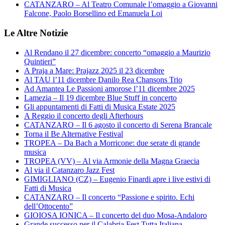
CATANZARO – Al Teatro Comunale l’omaggio a Giovanni
Falcone, Paolo Borsellino ed Emanuela Loi
Le Altre Notizie
Al Rendano il 27 dicembre: concerto “omaggio a Maurizio
Quintieri”
A Praja a Mare: Prajazz 2025 il 23 dicembre
Al TAU l’11 dicembre Danilo Rea Chansons Trio
Ad Amantea Le Passioni amorose l’11 dicembre 2025
Lamezia – Il 19 dicembre Blue Stuff in concerto
Gli appuntamenti di Fatti di Musica Estate 2025
A Reggio il concerto degli Afterhours
CATANZARO – Il 6 agosto il concerto di Serena Brancale
Torna il Be Alternative Festival
TROPEA – Da Bach a Morricone: due serate di grande
musica
TROPEA (VV) – Al via Armonie della Magna Graecia
Al via il Catanzaro Jazz Fest
GIMIGLIANO (CZ) – Eugenio Finardi apre i live estivi di
Fatti di Musica
CATANZARO – Il concerto “Passione e spirito. Echi
dell’Ottocento”
GIOIOSA IONICA – Il concerto del duo Mosa-Andaloro
Grande successo per il Calabria Fest Tutta Italiana