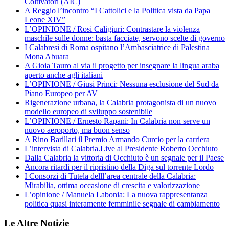
Coltivatori (AIC)
A Reggio l’incontro “I Cattolici e la Politica vista da Papa
Leone XIV”
L’OPINIONE / Rosi Caligiuri: Contrastare la violenza
maschile sulle donne: basta facciate, servono scelte di governo
I Calabresi di Roma ospitano l’Ambasciatrice di Palestina
Mona Abuara
A Gioia Tauro al via il progetto per insegnare la lingua araba
aperto anche agli italiani
L’OPINIONE / Giusi Princi: Nessuna esclusione del Sud da
Piano Europeo per AV
Rigenerazione urbana, la Calabria protagonista di un nuovo
modello europeo di sviluppo sostenibile
L’OPINIONE / Ernesto Rapani: In Calabria non serve un
nuovo aeroporto, ma buon senso
A Rino Barillari il Premio Armando Curcio per la carriera
L’intervista di Calabria.Live al Presidente Roberto Occhiuto
Dalla Calabria la vittoria di Occhiuto è un segnale per il Paese
Ancora ritardi per il ripristino della Diga sul torrente Lordo
I Consorzi di Tutela delll’area centrale della Calabria:
Mirabilia, ottima occasione di crescita e valorizzazione
L’opinione / Manuela Labonia: La nuova rappresentanza
politica quasi interamente femminile segnale di cambiamento
Le Altre Notizie