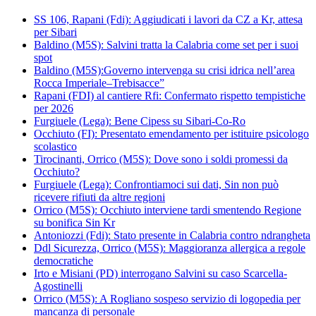
SS 106, Rapani (Fdi): Aggiudicati i lavori da CZ a Kr, attesa
per Sibari
Baldino (M5S): Salvini tratta la Calabria come set per i suoi
spot
Baldino (M5S):Governo intervenga su crisi idrica nell’area
Rocca Imperiale–Trebisacce”
Rapani (FDI) al cantiere Rfi: Confermato rispetto tempistiche
per 2026
Furgiuele (Lega): Bene Cipess su Sibari-Co-Ro
Occhiuto (FI): Presentato emendamento per istituire psicologo
scolastico
Tirocinanti, Orrico (M5S): Dove sono i soldi promessi da
Occhiuto?
Furgiuele (Lega): Confrontiamoci sui dati, Sin non può
ricevere rifiuti da altre regioni
Orrico (M5S): Occhiuto interviene tardi smentendo Regione
su bonifica Sin Kr
Antoniozzi (Fdi): Stato presente in Calabria contro ndrangheta
Ddl Sicurezza, Orrico (M5S): Maggioranza allergica a regole
democratiche
Irto e Misiani (PD) interrogano Salvini su caso Scarcella-
Agostinelli
Orrico (M5S): A Rogliano sospeso servizio di logopedia per
mancanza di personale