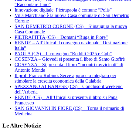
“Raccontare Lino”
Innovazione digitale, Pietrapaola è comune “Polis”
Villa Marchianò è la nuova Casa comunale di San Demetrio
Corone
SAN DEMETRIO CORONE (CS) – S’inaugura la nuova
Casa Comunale
PIETRAFITTA (CS) – Domani “Ruga in Fiore”
RENDE – All’Unical il convegno nazionale “Destinazione
Italia”
PAOLA (CS) – Il convegno “Redditi 2025 e Cpb”
COSENZA – Giovedì si presenta il libro di Santo Gioffrè
COSENZA – Si presenta il libro “Incontri ravvicinati” di
Antonio Monda
Il prof. Franco Rubino: Serve approccio integrato per
stimolare la crescita economica della Calabria
SPEZZANO ALBANESE (CS) – Concluso il weekend
dell’Arberia
RENDE (CS) – All’Unical si presenta il libro su Papa
Francesco
SAN GIOVANNI IN FIORE (CS) – Torna il primario di
Medicina
Le Altre Notizie