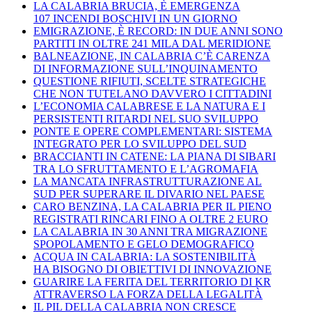
LA CALABRIA BRUCIA, È EMERGENZA
107 INCENDI BOSCHIVI IN UN GIORNO
EMIGRAZIONE, È RECORD: IN DUE ANNI SONO
PARTITI IN OLTRE 241 MILA DAL MERIDIONE
BALNEAZIONE, IN CALABRIA C’È CARENZA
DI INFORMAZIONE SULL’INQUINAMENTO
QUESTIONE RIFIUTI, SCELTE STRATEGICHE
CHE NON TUTELANO DAVVERO I CITTADINI
L’ECONOMIA CALABRESE E LA NATURA E I
PERSISTENTI RITARDI NEL SUO SVILUPPO
PONTE E OPERE COMPLEMENTARI: SISTEMA
INTEGRATO PER LO SVILUPPO DEL SUD
BRACCIANTI IN CATENE: LA PIANA DI SIBARI
TRA LO SFRUTTAMENTO E L’AGROMAFIA
LA MANCATA INFRASTRUTTURAZIONE AL
SUD PER SUPERARE IL DIVARIO NEL PAESE
CARO BENZINA, LA CALABRIA PER IL PIENO
REGISTRATI RINCARI FINO A OLTRE 2 EURO
LA CALABRIA IN 30 ANNI TRA MIGRAZIONE
SPOPOLAMENTO E GELO DEMOGRAFICO
ACQUA IN CALABRIA: LA SOSTENIBILITÀ
HA BISOGNO DI OBIETTIVI DI INNOVAZIONE
GUARIRE LA FERITA DEL TERRITORIO DI KR
ATTRAVERSO LA FORZA DELLA LEGALITÀ
IL PIL DELLA CALABRIA NON CRESCE