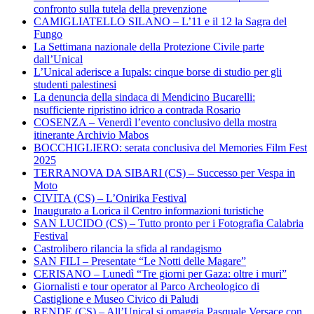
confronto sulla tutela della prevenzione
CAMIGLIATELLO SILANO – L’11 e il 12 la Sagra del
Fungo
La Settimana nazionale della Protezione Civile parte
dall’Unical
L’Unical aderisce a Iupals: cinque borse di studio per gli
studenti palestinesi
La denuncia della sindaca di Mendicino Bucarelli:
nsufficiente ripristino idrico a contrada Rosario
COSENZA – Venerdì l’evento conclusivo della mostra
itinerante Archivio Mabos
BOCCHIGLIERO: serata conclusiva del Memories Film Fest
2025
TERRANOVA DA SIBARI (CS) – Successo per Vespa in
Moto
CIVITA (CS) – L’Onirika Festival
Inaugurato a Lorica il Centro informazioni turistiche
SAN LUCIDO (CS) – Tutto pronto per i Fotografia Calabria
Festival
Castrolibero rilancia la sfida al randagismo
SAN FILI – Presentate “Le Notti delle Magare”
CERISANO – Lunedì “Tre giorni per Gaza: oltre i muri”
Giornalisti e tour operator al Parco Archeologico di
Castiglione e Museo Civico di Paludi
RENDE (CS) – All’Unical si omaggia Pasquale Versace con