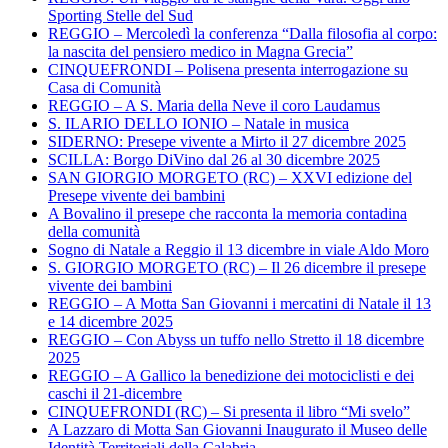
Sporting Stelle del Sud
REGGIO – Mercoledì la conferenza “Dalla filosofia al corpo:
la nascita del pensiero medico in Magna Grecia”
CINQUEFRONDI – Polisena presenta interrogazione su
Casa di Comunità
REGGIO – A S. Maria della Neve il coro Laudamus
S. ILARIO DELLO IONIO – Natale in musica
SIDERNO: Presepe vivente a Mirto il 27 dicembre 2025
SCILLA: Borgo DiVino dal 26 al 30 dicembre 2025
SAN GIORGIO MORGETO (RC) – XXVI edizione del
Presepe vivente dei bambini
A Bovalino il presepe che racconta la memoria contadina
della comunità
Sogno di Natale a Reggio il 13 dicembre in viale Aldo Moro
S. GIORGIO MORGETO (RC) – Il 26 dicembre il presepe
vivente dei bambini
REGGIO – A Motta San Giovanni i mercatini di Natale il 13
e 14 dicembre 2025
REGGIO – Con Abyss un tuffo nello Stretto il 18 dicembre
2025
REGGIO – A Gallico la benedizione dei motociclisti e dei
caschi il 21-dicembre
CINQUEFRONDI (RC) – Si presenta il libro “Mi svelo”
A Lazzaro di Motta San Giovanni Inaugurato il Museo delle
Identità Territoriali della Calabria