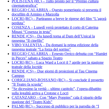
POLISTENA (RC) – Tutto pronto per il “Premio cultura
cinematografica”
REGGIO CALABRIA – Questo pomeriggio si presenta il
docufilm di Armino e Marzolla
LOCRI (RC) – Partiranno a breve le riprese del film “L’agorà
perduta”
COSENZA – Lunedì verrà proiettato il corto di Caterina
Minasi “Cosenza in testa”
RENDE (CS) – Da lunedì torna al Dam dell’Unical la
rassegna “Il cinefilo”
VIBO VALENTIA – Da domani la prima edizione della
rassegna teatrale “La forza del sorriso”
REGGIO CALABRIA – Ernesto Orrico debutta con “Hamlet
in Pieces” sabato a Spazio Teatro
LOCRI (RC) – Luca Ward a Locri il 7 aprile per la stagione
teatrale della locride
RENDE (CS) – Due giorni di proiezioni al Tau Cinema
Campus
CORIGLIANO-ROSSANO (RC) – Si conclude il progetto
“Il Teatro fa scuola”
“Se dicessimo la verità – ultimo capitolo”, l’opera-dibattito
sulla legalità arriva a Crotone e Locri
CATANZARO – Con “Mary Poppins” cala il sipario della
stagione del “Teatro Kids”
PALMI (RC) – Successo di pubblico per la parodia de “I