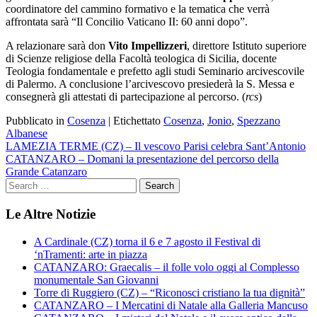
coordinatore del cammino formativo e la tematica che verrà
affrontata sarà “Il Concilio Vaticano II: 60 anni dopo”.
A relazionare sarà don
Vito Impellizzeri
, direttore Istituto superiore
di Scienze religiose della Facoltà teologica di Sicilia, docente
Teologia fondamentale e prefetto agli studi Seminario arcivescovile
di Palermo. A conclusione l’arcivescovo presiederà la S. Messa e
consegnerà gli attestati di partecipazione al percorso. (
rcs
)
Pubblicato in
Cosenza
|
Etichettato
Cosenza
,
Jonio
,
Spezzano
Albanese
Navigazione
LAMEZIA TERME (CZ) – Il vescovo Parisi celebra Sant’Antonio
CATANZARO – Domani la presentazione del percorso della
articoli
Grande Catanzaro
Le Altre Notizie
A Cardinale (CZ) torna il 6 e 7 agosto il Festival di
‘nTramenti: arte in piazza
CATANZARO: Graecalis – il folle volo oggi al Complesso
monumentale San Giovanni
Torre di Ruggiero (CZ) – “Riconosci cristiano la tua dignità”
CATANZARO – I Mercatini di Natale alla Galleria Mancuso