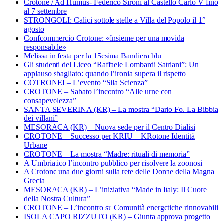
Crotone / Ad Humus- Federico Sironi al Castello Carlo V fino
al 7 settembre
STRONGOLI: Calici sottole stelle a Villa del Popolo il 1°
agosto
Confcommercio Crotone: «Insieme per una movida
responsabile»
Melissa in festa per la 15esima Bandiera blu
Gli studenti del Liceo “Raffaele Lombardi Satriani”: Un
applauso sbagliato: quando l’ironia supera il rispetto
COTRONEI – L’evento “Sila Scienza”
CROTONE – Sabato l’incontro “Alle urne con
consapevolezza”
SANTA SEVERINA (KR) – La mostra “Dario Fo. La Bibbia
dei villani”
MESORACA (KR) – Nuova sede per il Centro Dialisi
CROTONE – Successo per KRIU – KRotone Identità
Urbane
CROTONE – La mostra “Madre: rituali di memoria”
A Umbriatico l’incontro pubblico per risolvere la zoonosi
A Crotone una due giorni sulla rete delle Donne della Magna
Grecia
MESORACA (KR) – L’iniziativa “Made in Italy: Il Cuore
della Nostra Cultura”
CROTONE – L’incontro su Comunità energetiche rinnovabili
ISOLA CAPO RIZZUTO (KR) – Giunta approva progetto