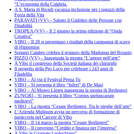
“L’economia della Calabria.
A S. Maria di Ricadi vacanza-inclusione per i ragazzi della
Forza della Vita
PARAVATI (VV) – Sabato il Giubileo delle Persone con
Disabilità
TROPEA (VV) – Il 2 giugno la prima edizione di “Onda
Creativa”
VIBO – Il 28 si presentano i risultati della campagna di scavo
di Hipponion
Soriano Calabro celebra il restauro della Madonna del Rosario
PIZZO (VV) – Inaugurata la mostra “L’amore nell’arte”
A Vibo il congresso della Società italiana dei chirurghi
Il progetto della Pro Loco per celebrare i 243 anni di
Filadelfia
VIBO – Al via il Festival Pensa Tu
VIBO – Si presenta il libro “Inferi” di De Masi
VIBO – Al Museo Lìmen inaugurata la mostra di Berlingeri
ZUNGRI – Si presenta il libro “Corpus speluncarum
medioevi”
VIBO – La mostra “Cesare Berlingeri. Tra le pieghe dell’arte”
L’Azienda Mulinum avvia un percorso di formazione di
pasticceria nel Carcere di Vibo
VIBO – Il 14 marzo la mostra “Cesare Berlingeri”
VIBO – Il convegno “Credito e finanza per l’impresa”
A Vibo le Giornate Leoluchiane”