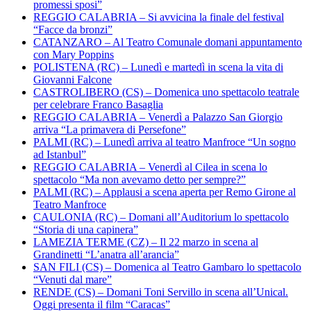
promessi sposi”
REGGIO CALABRIA – Si avvicina la finale del festival
“Facce da bronzi”
CATANZARO – Al Teatro Comunale domani appuntamento
con Mary Poppins
POLISTENA (RC) – Lunedì e martedì in scena la vita di
Giovanni Falcone
CASTROLIBERO (CS) – Domenica uno spettacolo teatrale
per celebrare Franco Basaglia
REGGIO CALABRIA – Venerdì a Palazzo San Giorgio
arriva “La primavera di Persefone”
PALMI (RC) – Lunedì arriva al teatro Manfroce “Un sogno
ad Istanbul”
REGGIO CALABRIA – Venerdì al Cilea in scena lo
spettacolo “Ma non avevamo detto per sempre?”
PALMI (RC) – Applausi a scena aperta per Remo Girone al
Teatro Manfroce
CAULONIA (RC) – Domani all’Auditorium lo spettacolo
“Storia di una capinera”
LAMEZIA TERME (CZ) – Il 22 marzo in scena al
Grandinetti “L’anatra all’arancia”
SAN FILI (CS) – Domenica al Teatro Gambaro lo spettacolo
“Venuti dal mare”
RENDE (CS) – Domani Toni Servillo in scena all’Unical.
Oggi presenta il film “Caracas”