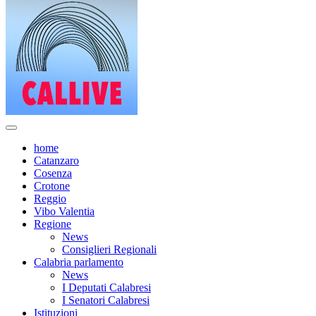
home
Catanzaro
Cosenza
Crotone
Reggio
Vibo Valentia
Regione
News
Consiglieri Regionali
Calabria parlamento
News
I Deputati Calabresi
I Senatori Calabresi
Istituzioni