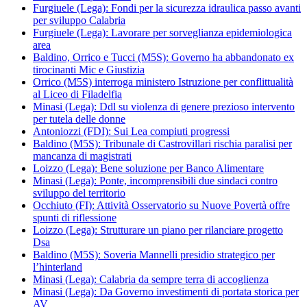
Furgiuele (Lega): Fondi per la sicurezza idraulica passo avanti
per sviluppo Calabria
Furgiuele (Lega): Lavorare per sorveglianza epidemiologica
area
Baldino, Orrico e Tucci (M5S): Governo ha abbandonato ex
tirocinanti Mic e Giustizia
Orrico (M5S) interroga ministero Istruzione per conflittualità
al Liceo di Filadelfia
Minasi (Lega): Ddl su violenza di genere prezioso intervento
per tutela delle donne
Antoniozzi (FDI): Sui Lea compiuti progressi
Baldino (M5S): Tribunale di Castrovillari rischia paralisi per
mancanza di magistrati
Loizzo (Lega): Bene soluzione per Banco Alimentare
Minasi (Lega): Ponte, incomprensibili due sindaci contro
sviluppo del territorio
Occhiuto (FI): Attività Osservatorio su Nuove Povertà offre
spunti di riflessione
Loizzo (Lega): Strutturare un piano per rilanciare progetto
Dsa
Baldino (M5S): Soveria Mannelli presidio strategico per
l’hinterland
Minasi (Lega): Calabria da sempre terra di accoglienza
Minasi (Lega): Da Governo investimenti di portata storica per
AV