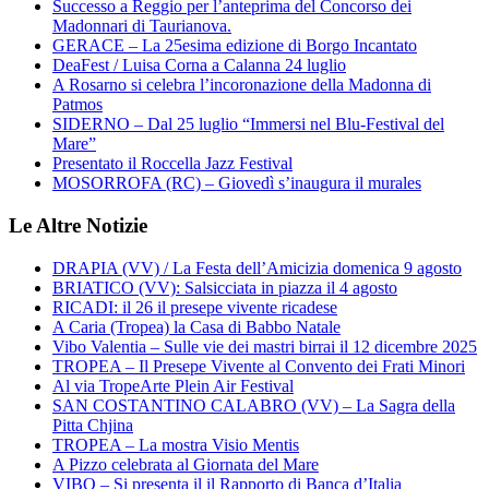
Successo a Reggio per l’anteprima del Concorso dei
Madonnari di Taurianova.
GERACE – La 25esima edizione di Borgo Incantato
DeaFest / Luisa Corna a Calanna 24 luglio
A Rosarno si celebra l’incoronazione della Madonna di
Patmos
SIDERNO – Dal 25 luglio “Immersi nel Blu-Festival del
Mare”
Presentato il Roccella Jazz Festival
MOSORROFA (RC) – Giovedì s’inaugura il murales
Le Altre Notizie
DRAPIA (VV) / La Festa dell’Amicizia domenica 9 agosto
BRIATICO (VV): Salsicciata in piazza il 4 agosto
RICADI: il 26 il presepe vivente ricadese
A Caria (Tropea) la Casa di Babbo Natale
Vibo Valentia – Sulle vie dei mastri birrai il 12 dicembre 2025
TROPEA – Il Presepe Vivente al Convento dei Frati Minori
Al via TropeArte Plein Air Festival
SAN COSTANTINO CALABRO (VV) – La Sagra della
Pitta Chjina
TROPEA – La mostra Visio Mentis
A Pizzo celebrata al Giornata del Mare
VIBO – Si presenta il il Rapporto di Banca d’Italia