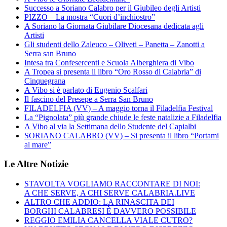
Successo a Soriano Calabro per il Giubileo degli Artisti
PIZZO – La mostra “Cuori d’inchiostro”
A Soriano la Giornata Giubilare Diocesana dedicata agli
Artisti
Gli studenti dello Zaleuco – Oliveti – Panetta – Zanotti a
Serra san Bruno
Intesa tra Confesercenti e Scuola Alberghiera di Vibo
A Tropea si presenta il libro “Oro Rosso di Calabria” di
Cinquegrana
A Vibo si è parlato di Eugenio Scalfari
Il fascino del Presepe a Serra San Bruno
FILADELFIA (VV) – A maggio torna il Filadelfia Festival
La “Pignolata” più grande chiude le feste natalizie a Filadelfia
A Vibo al via la Settimana dello Studente del Capialbi
SORIANO CALABRO (VV) – Si presenta il libro “Portami
al mare”
Le Altre Notizie
STAVOLTA VOGLIAMO RACCONTARE DI NOI:
A CHE SERVE, A CHI SERVE CALABRIA.LIVE
ALTRO CHE ADDIO: LA RINASCITA DEI
BORGHI CALABRESI È DAVVERO POSSIBILE
REGGIO EMILIA CANCELLA VIALE CUTRO?