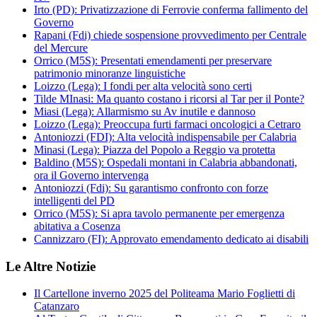
Irto (PD): Privatizzazione di Ferrovie conferma fallimento del
Governo
Rapani (Fdi) chiede sospensione provvedimento per Centrale
del Mercure
Orrico (M5S): Presentati emendamenti per preservare
patrimonio minoranze linguistiche
Loizzo (Lega): I fondi per alta velocità sono certi
Tilde MInasi: Ma quanto costano i ricorsi al Tar per il Ponte?
Miasi (Lega): Allarmismo su Av inutile e dannoso
Loizzo (Lega): Preoccupa furti farmaci oncologici a Cetraro
Antoniozzi (FDI): Alta velocità indispensabile per Calabria
Minasi (Lega): Piazza del Popolo a Reggio va protetta
Baldino (M5S): Ospedali montani in Calabria abbandonati,
ora il Governo intervenga
Antoniozzi (Fdi): Su garantismo confronto con forze
intelligenti del PD
Orrico (M5S): Si apra tavolo permanente per emergenza
abitativa a Cosenza
Cannizzaro (FI): Approvato emendamento dedicato ai disabili
Le Altre Notizie
Il Cartellone inverno 2025 del Politeama Mario Foglietti di
Catanzaro