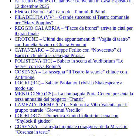
Al Teatro Gentile di Cittanova: Benvenuti in Casa Esposito il
12 dicembre 2025
Elettra di Sofocle al Teatro dei Taurani di Palmi
FILADELFIA (VV) – Grande successo al Teatro comunale
per “Mary Poppins”
REGGIO CALABRIA – “Facce da bronzi” arriva in città per
il gran finale
CROTONE – Ultimi due appuntamenti di “Voglia di teatro”
con Lunetta Savino e Chiara Francini
CATANZARO – Giuseppe Ferlito con “Novecento” di
Baricco chiuderà la rassegna Pro.s.a.
POLISTENA (RC) – Sabato in scena all’auditorium “Le
Serve” con Eva Robin’s
COSENZA – La rassegna “Il Teatro fa scuola” chiude con
Anfitrione
LOCRI (RC) – Sabato Paolantoni rivisita Shakespeare a
modo suo
MENDICINO (CS) – La compagnia Porta Cenere presenta la
terza annualità del progetto “Transit”
LAMEZIA TERME (CZ) – Sold out a Vibo Valentia per il
gruppo teatrale “Giovanni Vercillo”
LOCRI (RC) – Domenica Ennio Coltorti in scena con
“Shylock il giudeo”
COSENZA – La regia limpida e coraggiosa della Misasi in
“Cosenza in testa”