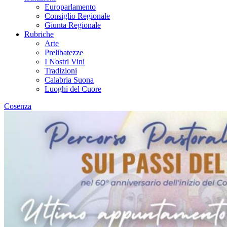
Europarlamento
Consiglio Regionale
Giunta Regionale
Rubriche
Arte
Prelibatezze
I Nostri Vini
Tradizioni
Calabria Suona
Luoghi del Cuore
Cosenza