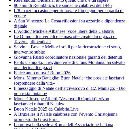
Referendum Giustizia: tutto quello che c’è da sapere
80 anni di Repubblica: tre sindache calabresi del 1946
L’8 marzo occasione per rinnovare l’impegno per la parità di
genere
A San Vincenzo La Costa riflessioni su azzardo e dipendenza
digitale
L’Addio / Michele Albanese, voce libera della Calabria
Le Olimpiadi invernali e le mascotte create dai ragazzi di
Taverna, dimenticati
Salvini a Bova e Melito: i soldi per la ricostruzione ci sono,
intervenire subito
Giovanna Russo coordinatore nazionale garanti dei detenuti
Paolo Campolo, il reggino eroe di Crans Montana: ha salvato
una decina di ragazzi
Felice anno nuovo! Buon 2026
Mons. Mimmo Battaglia: Buon Natale: che possiate lasciarvi
sorprendere dalla vita»
Il messaggio di Natale dell’arcivescovo di CZ Maniago: «Dio
non resta lontano»
Mons. Giuseppe Alberti (Vescovo di Oppido): «Non
lasciamoci rubare il Natale»
Buon Natale 2025 da Calabria.Live
A Bruxelles il Natale calabrese con l’evento Christojenna
promosso da Giusi Princi
La nuova bella sede a Roma dell’Associazione Italiana