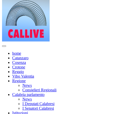
home
Catanzaro
Cosenza
Crotone
Reggio
Vibo Valentia
Regione
News
Consiglieri Regionali
Calabria parlamento
News
I Deputati Calabresi
I Senatori Calabresi
Istituzioni