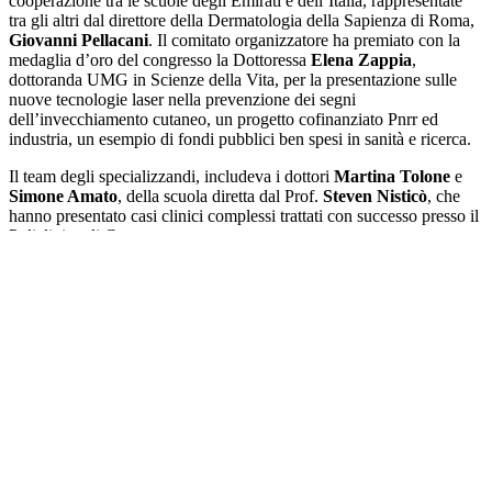
cooperazione tra le scuole degli Emirati e dell’Italia, rappresentate
tra gli altri dal direttore della Dermatologia della Sapienza di Roma,
Giovanni Pellacani
. Il comitato organizzatore ha premiato con la
medaglia d’oro del congresso la Dottoressa
Elena Zappia
,
dottoranda UMG in Scienze della Vita, per la presentazione sulle
nuove tecnologie laser nella prevenzione dei segni
dell’invecchiamento cutaneo, un progetto cofinanziato Pnrr ed
industria, un esempio di fondi pubblici ben spesi in sanità e ricerca.
Il team degli specializzandi, includeva i dottori
Martina Tolone
e
Simone Amato
, della scuola diretta dal Prof.
Steven Nisticò
, che
hanno presentato casi clinici complessi trattati con successo presso il
Policlinico di Catanzaro.
La dermatologia fiore all occhiello della ricerca dell’Umg conta di
un organico tra i più produttivi in Italia per quanto riguarda le
pubblicazioni internazionali.
(rrm)
Le Altre Notizie
A Cardinale (CZ) torna il 6 e 7 agosto il Festival di
‘nTramenti: arte in piazza
CATANZARO: Graecalis – il folle volo oggi al Complesso