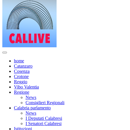
home
Catanzaro
Cosenza
Crotone
Reggio
Vibo Valentia
Regione
News
Consiglieri Regionali
Calabria parlamento
News
I Deputati Calabresi
I Senatori Calabresi
Istituzioni