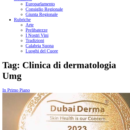
Europarlamento
Consiglio Regionale
Giunta Regionale
Rubriche
Arte
Prelibatezze
I Nostri Vini
Tradizioni
Calabria Suona
Luoghi del Cuore
Tag:
Clinica di dermatologia
Umg
In Primo Piano