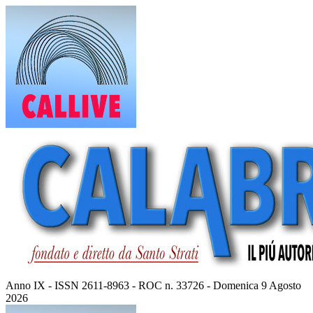
Vai
al
contenuto
Anno IX - ISSN 2611-8963 - ROC n. 33726 - Domenica 9 Agosto
2026