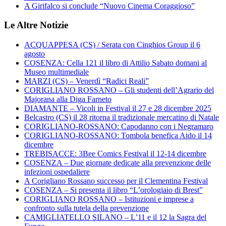
A Girifalco si conclude “Nuovo Cinema Coraggioso”
Le Altre Notizie
ACQUAPPESA (CS) / Serata con Cinghios Group il 6
agosto
COSENZA: Cella 121 il libro di Attilio Sabato domani al
Museo multimediale
MARZI (CS) – Venerdì “Radici Reali”
CORIGLIANO ROSSANO – Gli studenti dell’Agrario del
Majorana alla Diga Farneto
DIAMANTE – Vicoli in Festival il 27 e 28 dicembre 2025
Belcastro (CS) il 28 ritorna il tradizionale mercatino di Natale
CORIGLIANO-ROSSANO: Capodanno con i Negramaro
CORIGLIANO-ROSSANO: Tombola benefica Aido il 14
dicembre
TREBISACCE: 3Bee Comics Festival il 12-14 dicembre
COSENZA – Due giornate dedicate alla prevenzione delle
infezioni ospedaliere
A Corigliano Rossano successo per il Clementina Festival
COSENZA – Si presenta il libro “L’orologiaio di Brest”
CORIGLIANO ROSSANO – Istituzioni e imprese a
confronto sulla tutela della prevenzione
CAMIGLIATELLO SILANO – L’11 e il 12 la Sagra del