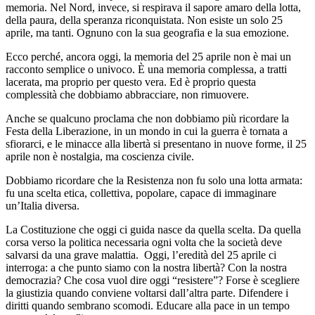
memoria. Nel Nord, invece, si respirava il sapore amaro della lotta,
della paura, della speranza riconquistata. Non esiste un solo 25
aprile, ma tanti. Ognuno con la sua geografia e la sua emozione.
Ecco perché, ancora oggi, la memoria del 25 aprile non è mai un
racconto semplice o univoco. È una memoria complessa, a tratti
lacerata, ma proprio per questo vera. Ed è proprio questa
complessità che dobbiamo abbracciare, non rimuovere.
Anche se qualcuno proclama che non dobbiamo più ricordare la
Festa della Liberazione, in un mondo in cui la guerra è tornata a
sfiorarci, e le minacce alla libertà si presentano in nuove forme, il 25
aprile non è nostalgia, ma coscienza civile.
Dobbiamo ricordare che la Resistenza non fu solo una lotta armata:
fu una scelta etica, collettiva, popolare, capace di immaginare
un’Italia diversa.
La Costituzione che oggi ci guida nasce da quella scelta. Da quella
corsa verso la politica necessaria ogni volta che la società deve
salvarsi da una grave malattia.
Oggi, l’eredità del 25 aprile ci
interroga: a che punto siamo con la nostra libertà? Con la nostra
democrazia? Che cosa vuol dire oggi “resistere”? Forse è scegliere
la giustizia quando conviene voltarsi dall’altra parte. Difendere i
diritti quando sembrano scomodi. Educare alla pace in un tempo