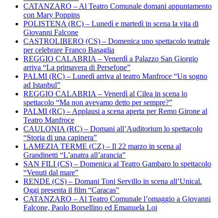
CATANZARO – Al Teatro Comunale domani appuntamento
con Mary Poppins
POLISTENA (RC) – Lunedì e martedì in scena la vita di
Giovanni Falcone
CASTROLIBERO (CS) – Domenica uno spettacolo teatrale
per celebrare Franco Basaglia
REGGIO CALABRIA – Venerdì a Palazzo San Giorgio
arriva “La primavera di Persefone”
PALMI (RC) – Lunedì arriva al teatro Manfroce “Un sogno
ad Istanbul”
REGGIO CALABRIA – Venerdì al Cilea in scena lo
spettacolo “Ma non avevamo detto per sempre?”
PALMI (RC) – Applausi a scena aperta per Remo Girone al
Teatro Manfroce
CAULONIA (RC) – Domani all’Auditorium lo spettacolo
“Storia di una capinera”
LAMEZIA TERME (CZ) – Il 22 marzo in scena al
Grandinetti “L’anatra all’arancia”
SAN FILI (CS) – Domenica al Teatro Gambaro lo spettacolo
“Venuti dal mare”
RENDE (CS) – Domani Toni Servillo in scena all’Unical.
Oggi presenta il film “Caracas”
CATANZARO – Al Teatro Comunale l’omaggio a Giovanni
Falcone, Paolo Borsellino ed Emanuela Loi