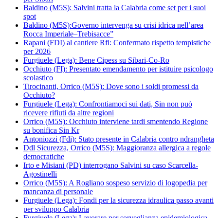
Baldino (M5S): Salvini tratta la Calabria come set per i suoi
spot
Baldino (M5S):Governo intervenga su crisi idrica nell’area
Rocca Imperiale–Trebisacce”
Rapani (FDI) al cantiere Rfi: Confermato rispetto tempistiche
per 2026
Furgiuele (Lega): Bene Cipess su Sibari-Co-Ro
Occhiuto (FI): Presentato emendamento per istituire psicologo
scolastico
Tirocinanti, Orrico (M5S): Dove sono i soldi promessi da
Occhiuto?
Furgiuele (Lega): Confrontiamoci sui dati, Sin non può
ricevere rifiuti da altre regioni
Orrico (M5S): Occhiuto interviene tardi smentendo Regione
su bonifica Sin Kr
Antoniozzi (Fdi): Stato presente in Calabria contro ndrangheta
Ddl Sicurezza, Orrico (M5S): Maggioranza allergica a regole
democratiche
Irto e Misiani (PD) interrogano Salvini su caso Scarcella-
Agostinelli
Orrico (M5S): A Rogliano sospeso servizio di logopedia per
mancanza di personale
Furgiuele (Lega): Fondi per la sicurezza idraulica passo avanti
per sviluppo Calabria
Furgiuele (Lega): Lavorare per sorveglianza epidemiologica