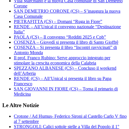
Villa Marchianò è la nuova Casa comunale di San Demetrio
Corone
SAN DEMETRIO CORONE (CS) – S’inaugura la nuova
Casa Comunale
PIETRAFITTA (CS) – Domani “Ruga in Fiore”
RENDE – All’Unical il convegno nazionale “Destinazione
Italia”
PAOLA (CS) – Il convegno “Redditi 2025 e Cpb”
COSENZA – Giovedì si presenta il libro di Santo Gioffrè
COSENZA – Si presenta il libro “Incontri ravvicinati” di
Antonio Monda
Il prof. Franco Rubino: Serve approccio integrato per
stimolare la crescita economica della Calabria
SPEZZANO ALBANESE (CS) – Concluso il weekend
dell’Arberia
RENDE (CS) – All’Unical si presenta il libro su Papa
Francesco
SAN GIOVANNI IN FIORE (CS) – Torna il primario di
Medicina
Le Altre Notizie
Crotone / Ad Humus- Federico Sironi al Castello Carlo V fino
al 7 settembre
STRONGOLI: Calici sottole stelle a Villa del Popolo il 1°