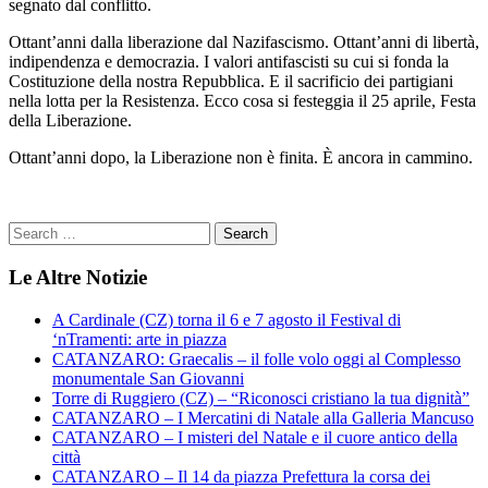
segnato dal conflitto.
Ottant’anni dalla liberazione dal Nazifascismo. Ottant’anni di libertà,
indipendenza e democrazia. I valori antifascisti su cui si fonda la
Costituzione della nostra Repubblica. E il sacrificio dei partigiani
nella lotta per la Resistenza. Ecco cosa si festeggia il 25 aprile, Festa
della Liberazione.
Ottant’anni dopo, la Liberazione non è finita. È ancora in cammino.
Le Altre Notizie
A Cardinale (CZ) torna il 6 e 7 agosto il Festival di
‘nTramenti: arte in piazza
CATANZARO: Graecalis – il folle volo oggi al Complesso
monumentale San Giovanni
Torre di Ruggiero (CZ) – “Riconosci cristiano la tua dignità”
CATANZARO – I Mercatini di Natale alla Galleria Mancuso
CATANZARO – I misteri del Natale e il cuore antico della
città
CATANZARO – Il 14 da piazza Prefettura la corsa dei