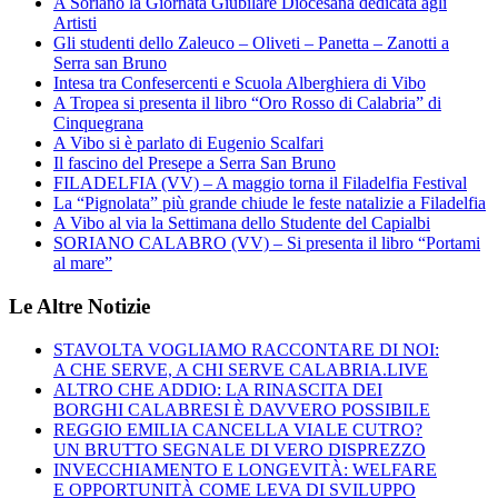
A Soriano la Giornata Giubilare Diocesana dedicata agli
Artisti
Gli studenti dello Zaleuco – Oliveti – Panetta – Zanotti a
Serra san Bruno
Intesa tra Confesercenti e Scuola Alberghiera di Vibo
A Tropea si presenta il libro “Oro Rosso di Calabria” di
Cinquegrana
A Vibo si è parlato di Eugenio Scalfari
Il fascino del Presepe a Serra San Bruno
FILADELFIA (VV) – A maggio torna il Filadelfia Festival
La “Pignolata” più grande chiude le feste natalizie a Filadelfia
A Vibo al via la Settimana dello Studente del Capialbi
SORIANO CALABRO (VV) – Si presenta il libro “Portami
al mare”
Le Altre Notizie
STAVOLTA VOGLIAMO RACCONTARE DI NOI:
A CHE SERVE, A CHI SERVE CALABRIA.LIVE
ALTRO CHE ADDIO: LA RINASCITA DEI
BORGHI CALABRESI È DAVVERO POSSIBILE
REGGIO EMILIA CANCELLA VIALE CUTRO?
UN BRUTTO SEGNALE DI VERO DISPREZZO
INVECCHIAMENTO E LONGEVITÀ: WELFARE
E OPPORTUNITÀ COME LEVA DI SVILUPPO