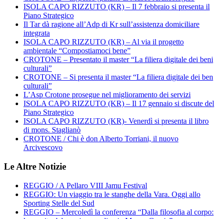
ISOLA CAPO RIZZUTO (KR) – Il 7 febbraio si presenta il
Piano Strategico
Il Tar dà ragione all’Adp di Kr sull’assistenza domiciliare
integrata
ISOLA CAPO RIZZUTO (KR) – Al via il progetto
ambientale “Compostiamoci bene”
CROTONE – Presentato il master “La filiera digitale dei beni
culturali”
CROTONE – Si presenta il master “La filiera digitale dei ben
culturali”
L’Asp Crotone prosegue nel miglioramento dei servizi
ISOLA CAPO RIZZUTO (KR) – Il 17 gennaio si discute del
Piano Strategico
ISOLA CAPO RIZZUTO (KR)- Venerdì si presenta il libro
di mons. Staglianò
CROTONE / Chi è don Alberto Torriani, il nuovo
Arcivescovo
Le Altre Notizie
REGGIO / A Pellaro VIII Jamu Festival
REGGIO: Un viaggio tra le stanghe della Vara. Oggi allo
Sporting Stelle del Sud
REGGIO – Mercoledì la conferenza “Dalla filosofia al corpo: