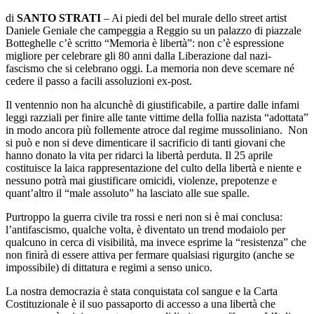
di
SANTO STRATI
– Ai piedi del bel murale dello street artist
Daniele Geniale che campeggia a Reggio su un palazzo di piazzale
Botteghelle c’è scritto “Memoria è libertà”: non c’è espressione
migliore per celebrare gli 80 anni dalla Liberazione dal nazi-
fascismo che si celebrano oggi. La memoria non deve scemare né
cedere il passo a facili assoluzioni ex-post.
Il ventennio non ha alcunchè di giustificabile, a partire dalle infami
leggi razziali per finire alle tante vittime della follia nazista “adottata”
in modo ancora più follemente atroce dal regime mussoliniano.
Non
si può e non si deve dimenticare il sacrificio di tanti giovani che
hanno donato la vita per ridarci la libertà perduta. Il 25 aprile
costituisce la laica rappresentazione del culto della libertà e niente e
nessuno potrà mai giustificare omicidi, violenze, prepotenze e
quant’altro il “male assoluto” ha lasciato alle sue spalle.
Purtroppo la guerra civile tra rossi e neri non si è mai conclusa:
l’antifascismo, qualche volta, è diventato un trend modaiolo per
qualcuno in cerca di visibilità, ma invece esprime la “resistenza” che
non finirà di essere attiva per fermare qualsiasi rigurgito (anche se
impossibile) di dittatura e regimi a senso unico.
La nostra democrazia è stata conquistata col sangue e la Carta
Costituzionale è il suo passaporto di accesso a una libertà che