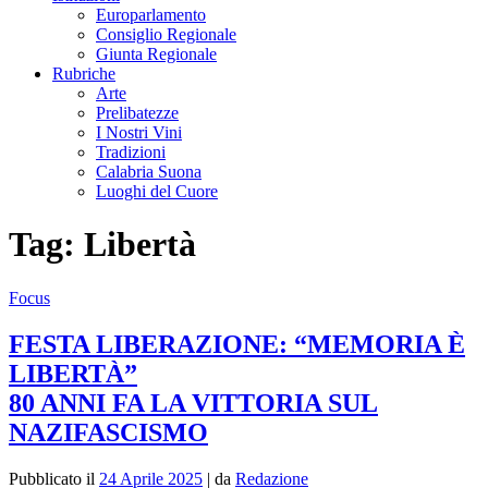
Europarlamento
Consiglio Regionale
Giunta Regionale
Rubriche
Arte
Prelibatezze
I Nostri Vini
Tradizioni
Calabria Suona
Luoghi del Cuore
Tag:
Libertà
Focus
FESTA LIBERAZIONE: “MEMORIA È
LIBERTÀ”
80 ANNI FA LA VITTORIA SUL
NAZIFASCISMO
Pubblicato il
24 Aprile 2025
|
da
Redazione