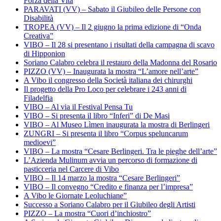
Forza della Vita
PARAVATI (VV) – Sabato il Giubileo delle Persone con
Disabilità
TROPEA (VV) – Il 2 giugno la prima edizione di “Onda
Creativa”
VIBO – Il 28 si presentano i risultati della campagna di scavo
di Hipponion
Soriano Calabro celebra il restauro della Madonna del Rosario
PIZZO (VV) – Inaugurata la mostra “L’amore nell’arte”
A Vibo il congresso della Società italiana dei chirurghi
Il progetto della Pro Loco per celebrare i 243 anni di
Filadelfia
VIBO – Al via il Festival Pensa Tu
VIBO – Si presenta il libro “Inferi” di De Masi
VIBO – Al Museo Lìmen inaugurata la mostra di Berlingeri
ZUNGRI – Si presenta il libro “Corpus speluncarum
medioevi”
VIBO – La mostra “Cesare Berlingeri. Tra le pieghe dell’arte”
L’Azienda Mulinum avvia un percorso di formazione di
pasticceria nel Carcere di Vibo
VIBO – Il 14 marzo la mostra “Cesare Berlingeri”
VIBO – Il convegno “Credito e finanza per l’impresa”
A Vibo le Giornate Leoluchiane”
Successo a Soriano Calabro per il Giubileo degli Artisti
PIZZO – La mostra “Cuori d’inchiostro”