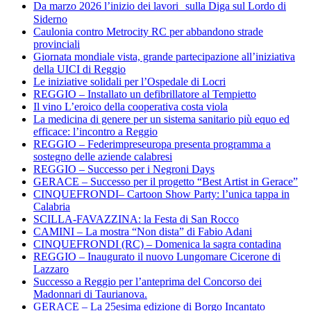
Da marzo 2026 l’inizio dei lavori sulla Diga sul Lordo di
Siderno
Caulonia contro Metrocity RC per abbandono strade
provinciali
Giornata mondiale vista, grande partecipazione all’iniziativa
della UICI di Reggio
Le iniziative solidali per l’Ospedale di Locri
REGGIO – Installato un defibrillatore al Tempietto
Il vino L’eroico della cooperativa costa viola
La medicina di genere per un sistema sanitario più equo ed
efficace: l’incontro a Reggio
REGGIO – Federimpreseuropa presenta programma a
sostegno delle aziende calabresi
REGGIO – Successo per i Negroni Days
GERACE – Successo per il progetto “Best Artist in Gerace”
CINQUEFRONDI– Cartoon Show Party: l’unica tappa in
Calabria
SCILLA-FAVAZZINA: la Festa di San Rocco
CAMINI – La mostra “Non dista” di Fabio Adani
CINQUEFRONDI (RC) – Domenica la sagra contadina
REGGIO – Inaugurato il nuovo Lungomare Cicerone di
Lazzaro
Successo a Reggio per l’anteprima del Concorso dei
Madonnari di Taurianova.
GERACE – La 25esima edizione di Borgo Incantato