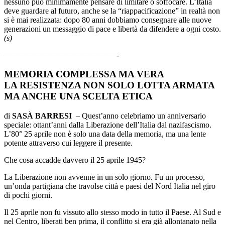
nessuno può minimamente pensare di limitare o soffocare. L’Italia
deve guardare al futuro, anche se la “riappacificazione” in realtà non
si è mai realizzata: dopo 80 anni dobbiamo consegnare alle nuove
generazioni un messaggio di pace e libertà da difendere a ogni costo.
(s)
——————————————-
MEMORIA COMPLESSA MA VERA
LA RESISTENZA NON SOLO LOTTA ARMATA
MA ANCHE UNA SCELTA ETICA
di
SASÀ BARRESI
– Quest’anno celebriamo un anniversario
speciale: ottant’anni dalla Liberazione dell’Italia dal nazifascismo.
L’80° 25 aprile non è solo una data della memoria, ma una lente
potente attraverso cui leggere il presente.
Che cosa accadde davvero il 25 aprile 1945?
La Liberazione non avvenne in un solo giorno. Fu un processo,
un’onda partigiana che travolse città e paesi del Nord Italia nel giro
di pochi giorni.
Il 25 aprile non fu vissuto allo stesso modo in tutto il Paese. Al Sud e
nel Centro, liberati ben prima, il conflitto si era già allontanato nella