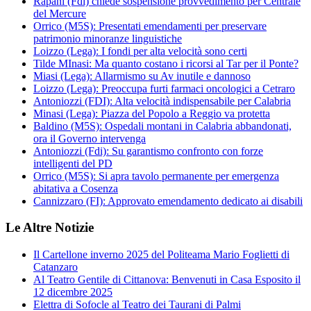
Rapani (Fdi) chiede sospensione provvedimento per Centrale
del Mercure
Orrico (M5S): Presentati emendamenti per preservare
patrimonio minoranze linguistiche
Loizzo (Lega): I fondi per alta velocità sono certi
Tilde MInasi: Ma quanto costano i ricorsi al Tar per il Ponte?
Miasi (Lega): Allarmismo su Av inutile e dannoso
Loizzo (Lega): Preoccupa furti farmaci oncologici a Cetraro
Antoniozzi (FDI): Alta velocità indispensabile per Calabria
Minasi (Lega): Piazza del Popolo a Reggio va protetta
Baldino (M5S): Ospedali montani in Calabria abbandonati,
ora il Governo intervenga
Antoniozzi (Fdi): Su garantismo confronto con forze
intelligenti del PD
Orrico (M5S): Si apra tavolo permanente per emergenza
abitativa a Cosenza
Cannizzaro (FI): Approvato emendamento dedicato ai disabili
Le Altre Notizie
Il Cartellone inverno 2025 del Politeama Mario Foglietti di
Catanzaro
Al Teatro Gentile di Cittanova: Benvenuti in Casa Esposito il
12 dicembre 2025
Elettra di Sofocle al Teatro dei Taurani di Palmi