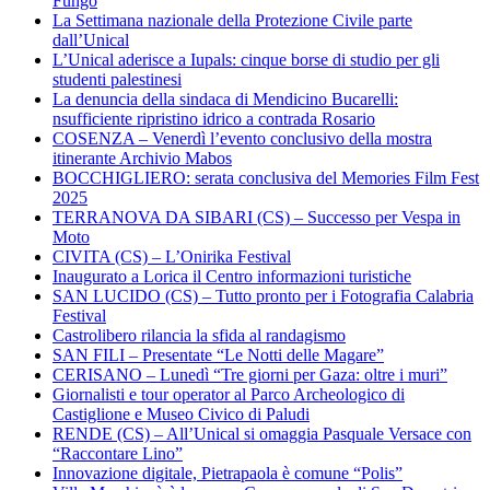
Fungo
La Settimana nazionale della Protezione Civile parte
dall’Unical
L’Unical aderisce a Iupals: cinque borse di studio per gli
studenti palestinesi
La denuncia della sindaca di Mendicino Bucarelli:
nsufficiente ripristino idrico a contrada Rosario
COSENZA – Venerdì l’evento conclusivo della mostra
itinerante Archivio Mabos
BOCCHIGLIERO: serata conclusiva del Memories Film Fest
2025
TERRANOVA DA SIBARI (CS) – Successo per Vespa in
Moto
CIVITA (CS) – L’Onirika Festival
Inaugurato a Lorica il Centro informazioni turistiche
SAN LUCIDO (CS) – Tutto pronto per i Fotografia Calabria
Festival
Castrolibero rilancia la sfida al randagismo
SAN FILI – Presentate “Le Notti delle Magare”
CERISANO – Lunedì “Tre giorni per Gaza: oltre i muri”
Giornalisti e tour operator al Parco Archeologico di
Castiglione e Museo Civico di Paludi
RENDE (CS) – All’Unical si omaggia Pasquale Versace con
“Raccontare Lino”
Innovazione digitale, Pietrapaola è comune “Polis”