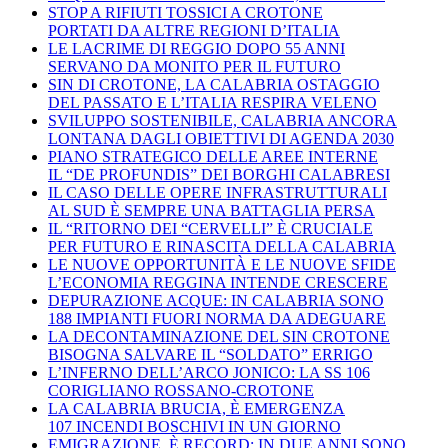
STOP A RIFIUTI TOSSICI A CROTONE
PORTATI DA ALTRE REGIONI D’ITALIA
LE LACRIME DI REGGIO DOPO 55 ANNI
SERVANO DA MONITO PER IL FUTURO
SIN DI CROTONE, LA CALABRIA OSTAGGIO
DEL PASSATO E L’ITALIA RESPIRA VELENO
SVILUPPO SOSTENIBILE, CALABRIA ANCORA
LONTANA DAGLI OBIETTIVI DI AGENDA 2030
PIANO STRATEGICO DELLE AREE INTERNE
IL “DE PROFUNDIS” DEI BORGHI CALABRESI
IL CASO DELLE OPERE INFRASTRUTTURALI
AL SUD È SEMPRE UNA BATTAGLIA PERSA
IL “RITORNO DEI “CERVELLI” È CRUCIALE
PER FUTURO E RINASCITA DELLA CALABRIA
LE NUOVE OPPORTUNITÀ E LE NUOVE SFIDE
L’ECONOMIA REGGINA INTENDE CRESCERE
DEPURAZIONE ACQUE: IN CALABRIA SONO
188 IMPIANTI FUORI NORMA DA ADEGUARE
LA DECONTAMINAZIONE DEL SIN CROTONE
BISOGNA SALVARE IL “SOLDATO” ERRIGO
L’INFERNO DELL’ARCO JONICO: LA SS 106
CORIGLIANO ROSSANO-CROTONE
LA CALABRIA BRUCIA, È EMERGENZA
107 INCENDI BOSCHIVI IN UN GIORNO
EMIGRAZIONE, È RECORD: IN DUE ANNI SONO