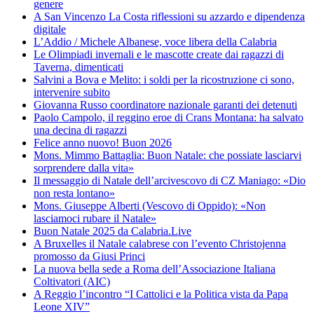
genere
A San Vincenzo La Costa riflessioni su azzardo e dipendenza
digitale
L’Addio / Michele Albanese, voce libera della Calabria
Le Olimpiadi invernali e le mascotte create dai ragazzi di
Taverna, dimenticati
Salvini a Bova e Melito: i soldi per la ricostruzione ci sono,
intervenire subito
Giovanna Russo coordinatore nazionale garanti dei detenuti
Paolo Campolo, il reggino eroe di Crans Montana: ha salvato
una decina di ragazzi
Felice anno nuovo! Buon 2026
Mons. Mimmo Battaglia: Buon Natale: che possiate lasciarvi
sorprendere dalla vita»
Il messaggio di Natale dell’arcivescovo di CZ Maniago: «Dio
non resta lontano»
Mons. Giuseppe Alberti (Vescovo di Oppido): «Non
lasciamoci rubare il Natale»
Buon Natale 2025 da Calabria.Live
A Bruxelles il Natale calabrese con l’evento Christojenna
promosso da Giusi Princi
La nuova bella sede a Roma dell’Associazione Italiana
Coltivatori (AIC)
A Reggio l’incontro “I Cattolici e la Politica vista da Papa
Leone XIV”