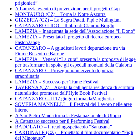
prigionieri”
A Lamezia evento di prevenzione per il progetto Gap
MONTAURO (CZ) – Torna la Notte Azzurra
GIZZERIA (CZ) – La Sagra Patati, Pipi e Mulingiani
CATANZARO LIDO – Il libro di Claudio Borghi
LAMEZIA – Inaugurata la sede dell’Associazione “Il Dono”
LAMEZIA – Presentato il progetto di ricerca europeo
Fastch2ange
CATANZARO – Aggiudicati lavori depurazione tra via
Fiume Busento e Barone
LAMEZIA – Venerdì “La cura” presenta la proposta di legge
per trasformare in spoke gli ospedali montani della Calabria
CATANZARO – Proseguono interventi di pulizia
straordinaria
LAMEZIA – Successo per Trame Festival
TAVERNA (CZ) – Aperta la call per la residenza di scrittura
naturalistica promossa dall’Hyle Book Festival
CATANZARO – Il 17 giugno torna daMargherita
SOVERIA MANNELLI – Il Festival del Lavoro nelle aree
interne
A San Pietro Maida torna la Festa nazionale di Utopia
A Catanzaro successo per il Performing Festival
BADOLATO – Il reading-spettacolo “Sanasàna”
CARDINALE (CZ) – Proiettato il film-documentario “Figli
del Minotauro”