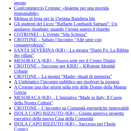
agosto
Confcommercio Crotone: «Insieme per una movida
responsabile»
Melissa in festa per la 15esima Bandiera blu
Gli studenti del Liceo “Raffaele Lombardi Satriani”: Un
applauso sbagliato: quando l’ironia supera il rispetto
COTRONEI – L’evento “Sila Scienza”
CROTONE – Sabato l’incontro “Alle urne con
consapevolezza”
SANTA SEVERINA (KR) – La mostra “Dario Fo. La Bibbia
dei villani”
MESORACA (KR) – Nuova sede per il Centro Dialisi
CROTONE – Successo per KRIU – KRotone Identità
Urbane
CROTONE – La mostra “Madre: rituali di memoria”
A Umbriatico l’incontro pubblico per risolvere la zoonosi
A Crotone una due giorni sulla rete delle Donne della Magna
Grecia
MESORACA (KR) – L’iniziativa “Made in Italy: Il Cuore
della Nostra Cultura”
CROTONE – L’incontro su Comunità energetiche rinnovabili
ISOLA CAPO RIZZUTO (KR) – Giunta approva progetto
esecutivo della nuova Casa della Comunità
ISOLA CAPO RIZZUTO (KR) – Successo per l’Isola
Comics