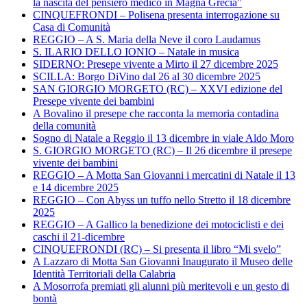
la nascita del pensiero medico in Magna Grecia”
CINQUEFRONDI – Polisena presenta interrogazione su
Casa di Comunità
REGGIO – A S. Maria della Neve il coro Laudamus
S. ILARIO DELLO IONIO – Natale in musica
SIDERNO: Presepe vivente a Mirto il 27 dicembre 2025
SCILLA: Borgo DiVino dal 26 al 30 dicembre 2025
SAN GIORGIO MORGETO (RC) – XXVI edizione del
Presepe vivente dei bambini
A Bovalino il presepe che racconta la memoria contadina
della comunità
Sogno di Natale a Reggio il 13 dicembre in viale Aldo Moro
S. GIORGIO MORGETO (RC) – Il 26 dicembre il presepe
vivente dei bambini
REGGIO – A Motta San Giovanni i mercatini di Natale il 13
e 14 dicembre 2025
REGGIO – Con Abyss un tuffo nello Stretto il 18 dicembre
2025
REGGIO – A Gallico la benedizione dei motociclisti e dei
caschi il 21-dicembre
CINQUEFRONDI (RC) – Si presenta il libro “Mi svelo”
A Lazzaro di Motta San Giovanni Inaugurato il Museo delle
Identità Territoriali della Calabria
A Mosorrofa premiati gli alunni più meritevoli e un gesto di
bontà