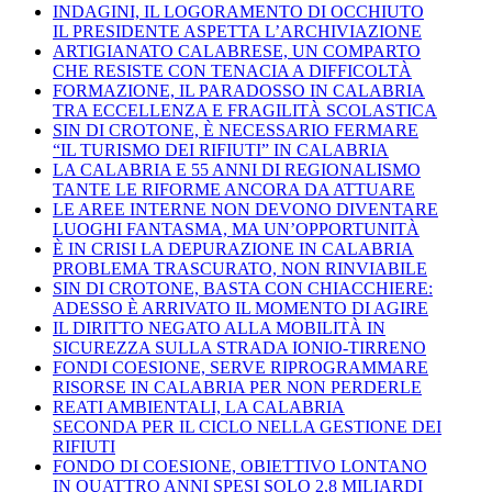
INDAGINI, IL LOGORAMENTO DI OCCHIUTO
IL PRESIDENTE ASPETTA L’ARCHIVIAZIONE
ARTIGIANATO CALABRESE, UN COMPARTO
CHE RESISTE CON TENACIA A DIFFICOLTÀ
FORMAZIONE, IL PARADOSSO IN CALABRIA
TRA ECCELLENZA E FRAGILITÀ SCOLASTICA
SIN DI CROTONE, È NECESSARIO FERMARE
“IL TURISMO DEI RIFIUTI” IN CALABRIA
LA CALABRIA E 55 ANNI DI REGIONALISMO
TANTE LE RIFORME ANCORA DA ATTUARE
LE AREE INTERNE NON DEVONO DIVENTARE
LUOGHI FANTASMA, MA UN’OPPORTUNITÀ
È IN CRISI LA DEPURAZIONE IN CALABRIA
PROBLEMA TRASCURATO, NON RINVIABILE
SIN DI CROTONE, BASTA CON CHIACCHIERE:
ADESSO È ARRIVATO IL MOMENTO DI AGIRE
IL DIRITTO NEGATO ALLA MOBILITÀ IN
SICUREZZA SULLA STRADA IONIO-TIRRENO
FONDI COESIONE, SERVE RIPROGRAMMARE
RISORSE IN CALABRIA PER NON PERDERLE
REATI AMBIENTALI, LA CALABRIA
SECONDA PER IL CICLO NELLA GESTIONE DEI
RIFIUTI
FONDO DI COESIONE, OBIETTIVO LONTANO
IN QUATTRO ANNI SPESI SOLO 2,8 MILIARDI