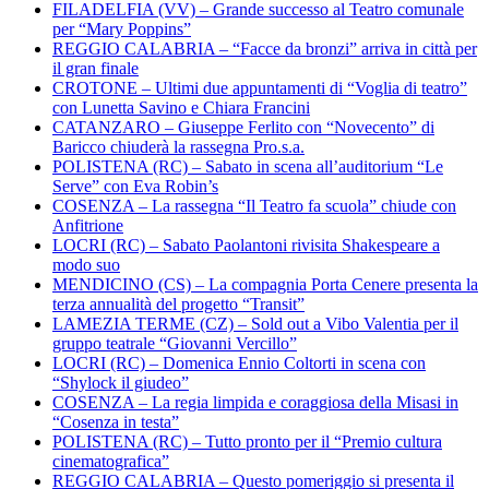
FILADELFIA (VV) – Grande successo al Teatro comunale
per “Mary Poppins”
REGGIO CALABRIA – “Facce da bronzi” arriva in città per
il gran finale
CROTONE – Ultimi due appuntamenti di “Voglia di teatro”
con Lunetta Savino e Chiara Francini
CATANZARO – Giuseppe Ferlito con “Novecento” di
Baricco chiuderà la rassegna Pro.s.a.
POLISTENA (RC) – Sabato in scena all’auditorium “Le
Serve” con Eva Robin’s
COSENZA – La rassegna “Il Teatro fa scuola” chiude con
Anfitrione
LOCRI (RC) – Sabato Paolantoni rivisita Shakespeare a
modo suo
MENDICINO (CS) – La compagnia Porta Cenere presenta la
terza annualità del progetto “Transit”
LAMEZIA TERME (CZ) – Sold out a Vibo Valentia per il
gruppo teatrale “Giovanni Vercillo”
LOCRI (RC) – Domenica Ennio Coltorti in scena con
“Shylock il giudeo”
COSENZA – La regia limpida e coraggiosa della Misasi in
“Cosenza in testa”
POLISTENA (RC) – Tutto pronto per il “Premio cultura
cinematografica”
REGGIO CALABRIA – Questo pomeriggio si presenta il