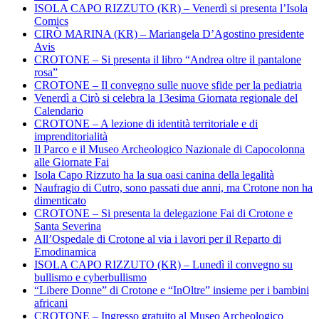
ISOLA CAPO RIZZUTO (KR) – Venerdì si presenta l’Isola
Comics
CIRÒ MARINA (KR) – Mariangela D’Agostino presidente
Avis
CROTONE – Si presenta il libro “Andrea oltre il pantalone
rosa”
CROTONE – Il convegno sulle nuove sfide per la pediatria
Venerdì a Cirò si celebra la 13esima Giornata regionale del
Calendario
CROTONE – A lezione di identità territoriale e di
imprenditorialità
Il Parco e il Museo Archeologico Nazionale di Capocolonna
alle Giornate Fai
Isola Capo Rizzuto ha la sua oasi canina della legalità
Naufragio di Cutro, sono passati due anni, ma Crotone non ha
dimenticato
CROTONE – Si presenta la delegazione Fai di Crotone e
Santa Severina
All’Ospedale di Crotone al via i lavori per il Reparto di
Emodinamica
ISOLA CAPO RIZZUTO (KR) – Lunedì il convegno su
bullismo e cyberbullismo
“Libere Donne” di Crotone e “InOltre” insieme per i bambini
africani
CROTONE – Ingresso gratuito al Museo Archeologico