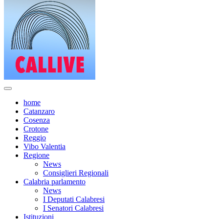
home
Catanzaro
Cosenza
Crotone
Reggio
Vibo Valentia
Regione
News
Consiglieri Regionali
Calabria parlamento
News
I Deputati Calabresi
I Senatori Calabresi
Istituzioni