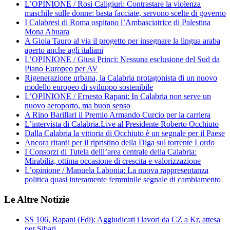
L’OPINIONE / Rosi Caligiuri: Contrastare la violenza
maschile sulle donne: basta facciate, servono scelte di governo
I Calabresi di Roma ospitano l’Ambasciatrice di Palestina
Mona Abuara
A Gioia Tauro al via il progetto per insegnare la lingua araba
aperto anche agli italiani
L’OPINIONE / Giusi Princi: Nessuna esclusione del Sud da
Piano Europeo per AV
Rigenerazione urbana, la Calabria protagonista di un nuovo
modello europeo di sviluppo sostenibile
L’OPINIONE / Ernesto Rapani: In Calabria non serve un
nuovo aeroporto, ma buon senso
A Rino Barillari il Premio Armando Curcio per la carriera
L’intervista di Calabria.Live al Presidente Roberto Occhiuto
Dalla Calabria la vittoria di Occhiuto è un segnale per il Paese
Ancora ritardi per il ripristino della Diga sul torrente Lordo
I Consorzi di Tutela delll’area centrale della Calabria:
Mirabilia, ottima occasione di crescita e valorizzazione
L’opinione / Manuela Labonia: La nuova rappresentanza
politica quasi interamente femminile segnale di cambiamento
Le Altre Notizie
SS 106, Rapani (Fdi): Aggiudicati i lavori da CZ a Kr, attesa
per Sibari