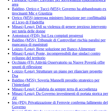
area
Baldino, Orrico e Tucci (M5S): Governo ha abbandonato ex
tirocinanti Mic e Giustizia
Orrico (M5S) interroga ministero Istruzione per conflittualità
al Liceo di Filadelfia
Minasi (Lega): Ddl su violenza di genere prezioso intervento
per tutela delle donne
Antoniozzi (FDI): Sui Lea compiuti progressi
Baldino (M5S): Tribunale di Castrovillari rischia paralisi per
mancanza di magistrati
Loizzo (Lega): Bene soluzione per Banco Alimentare
Minasi (Lega): Ponte, incomprensibili due sindaci contro
sviluppo del territorio
Occhiuto (FI): Attività Osservatorio su Nuove Povertà offre
spunti di riflessione
Loizzo (Lega): Strutturare un piano per rilanciare progetto
Dsa
Baldino (M5S): Soveria Mannelli presidio strategico per
l’hinterland
Minasi (Lega): Calabria da sempre terra di accoglienza
Minasi (Lega): Da Governo investimenti di portata storica per
AV
Irto (PD): Privatizzazione di Ferrovie conferma fallimento del
Governo