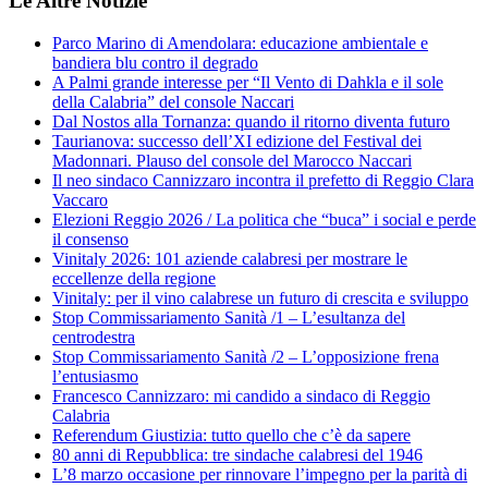
Le Altre Notizie
Parco Marino di Amendolara: educazione ambientale e
bandiera blu contro il degrado
A Palmi grande interesse per “Il Vento di Dahkla e il sole
della Calabria” del console Naccari
Dal Nostos alla Tornanza: quando il ritorno diventa futuro
Taurianova: successo dell’XI edizione del Festival dei
Madonnari. Plauso del console del Marocco Naccari
Il neo sindaco Cannizzaro incontra il prefetto di Reggio Clara
Vaccaro
Elezioni Reggio 2026 / La politica che “buca” i social e perde
il consenso
Vinitaly 2026: 101 aziende calabresi per mostrare le
eccellenze della regione
Vinitaly: per il vino calabrese un futuro di crescita e sviluppo
Stop Commissariamento Sanità /1 – L’esultanza del
centrodestra
Stop Commissariamento Sanità /2 – L’opposizione frena
l’entusiasmo
Francesco Cannizzaro: mi candido a sindaco di Reggio
Calabria
Referendum Giustizia: tutto quello che c’è da sapere
80 anni di Repubblica: tre sindache calabresi del 1946
L’8 marzo occasione per rinnovare l’impegno per la parità di