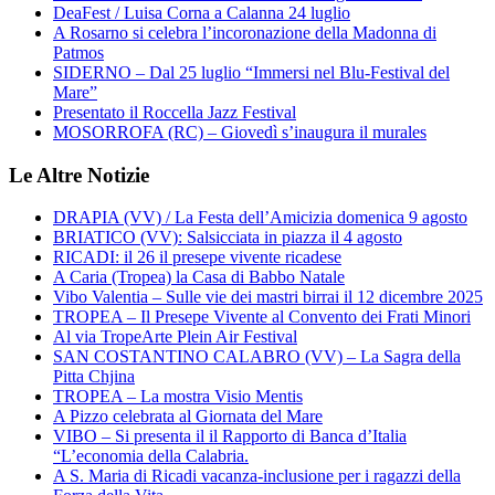
DeaFest / Luisa Corna a Calanna 24 luglio
A Rosarno si celebra l’incoronazione della Madonna di
Patmos
SIDERNO – Dal 25 luglio “Immersi nel Blu-Festival del
Mare”
Presentato il Roccella Jazz Festival
MOSORROFA (RC) – Giovedì s’inaugura il murales
Le Altre Notizie
DRAPIA (VV) / La Festa dell’Amicizia domenica 9 agosto
BRIATICO (VV): Salsicciata in piazza il 4 agosto
RICADI: il 26 il presepe vivente ricadese
A Caria (Tropea) la Casa di Babbo Natale
Vibo Valentia – Sulle vie dei mastri birrai il 12 dicembre 2025
TROPEA – Il Presepe Vivente al Convento dei Frati Minori
Al via TropeArte Plein Air Festival
SAN COSTANTINO CALABRO (VV) – La Sagra della
Pitta Chjina
TROPEA – La mostra Visio Mentis
A Pizzo celebrata al Giornata del Mare
VIBO – Si presenta il il Rapporto di Banca d’Italia
“L’economia della Calabria.
A S. Maria di Ricadi vacanza-inclusione per i ragazzi della