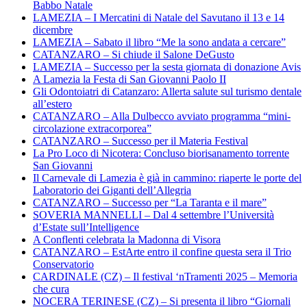
Babbo Natale
LAMEZIA – I Mercatini di Natale del Savutano il 13 e 14
dicembre
LAMEZIA – Sabato il libro “Me la sono andata a cercare”
CATANZARO – Si chiude il Salone DeGusto
LAMEZIA – Successo per la sesta giornata di donazione Avis
A Lamezia la Festa di San Giovanni Paolo II
Gli Odontoiatri di Catanzaro: Allerta salute sul turismo dentale
all’estero
CATANZARO – Alla Dulbecco avviato programma “mini-
circolazione extracorporea”
CATANZARO – Successo per il Materia Festival
La Pro Loco di Nicotera: Concluso biorisanamento torrente
San Giovanni
Il Carnevale di Lamezia è già in cammino: riaperte le porte del
Laboratorio dei Giganti dell’Allegria
CATANZARO – Successo per “La Taranta e il mare”
SOVERIA MANNELLI – Dal 4 settembre l’Università
d’Estate sull’Intelligence
A Conflenti celebrata la Madonna di Visora
CATANZARO – EstArte entro il confine questa sera il Trio
Conservatorio
CARDINALE (CZ) – Il festival ‘nTramenti 2025 – Memoria
che cura
NOCERA TERINESE (CZ) – Si presenta il libro “Giornali