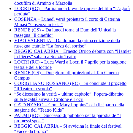
docufilm di Armino e Marzolla
LOCRI (RC) – Partiranno a breve le riprese del film “L’agorà
perduta”
COSENZA – Lunedì verrà proiettato il corto di Caterina
Minasi “Cosenza in testa”
RENDE (CS) – Da lunedì torna al Dam dell’Unical la
rassegna “Il cinefilo”
VIBO VALENTIA – Da domani la prima edizione della
rassegna teatrale “La forza del sorriso”
REGGIO CALABRIA – Ernesto Orrico debutta con “Hamlet
in Pieces” sabato a Spazio Teatro
LOCRI (RC) – Luca Ward a Locri il 7 aprile per la stagione
teatrale della locride
RENDE (CS) – Due giorni di proiezioni al Tau Cinema
Campus
CORIGLIANO-ROSSANO (RC) – Si conclude il progetto
“Il Teatro fa scuola”
“Se dicessimo la verità – ultimo capitolo”, l’opera-dibattito
sulla legalità arriva a Crotone e Locri
CATANZARO – Con “Mary Poppins” cala il sipario della
stagione del “Teatro Kids”
PALMI (RC) – Successo di pubblico per la parodia de “I
promessi sposi”
REGGIO CALABRIA – Si avvicina la finale del festival
“Facce da bronzi”