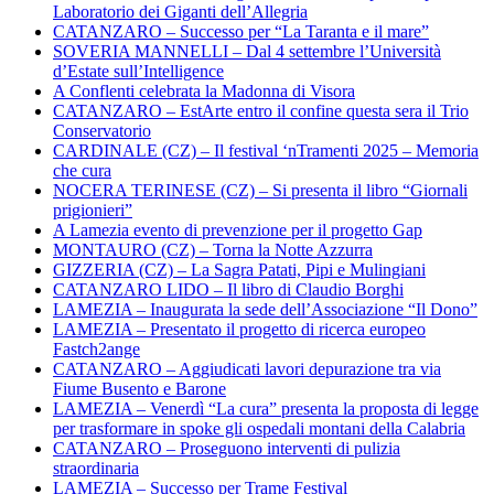
Laboratorio dei Giganti dell’Allegria
CATANZARO – Successo per “La Taranta e il mare”
SOVERIA MANNELLI – Dal 4 settembre l’Università
d’Estate sull’Intelligence
A Conflenti celebrata la Madonna di Visora
CATANZARO – EstArte entro il confine questa sera il Trio
Conservatorio
CARDINALE (CZ) – Il festival ‘nTramenti 2025 – Memoria
che cura
NOCERA TERINESE (CZ) – Si presenta il libro “Giornali
prigionieri”
A Lamezia evento di prevenzione per il progetto Gap
MONTAURO (CZ) – Torna la Notte Azzurra
GIZZERIA (CZ) – La Sagra Patati, Pipi e Mulingiani
CATANZARO LIDO – Il libro di Claudio Borghi
LAMEZIA – Inaugurata la sede dell’Associazione “Il Dono”
LAMEZIA – Presentato il progetto di ricerca europeo
Fastch2ange
CATANZARO – Aggiudicati lavori depurazione tra via
Fiume Busento e Barone
LAMEZIA – Venerdì “La cura” presenta la proposta di legge
per trasformare in spoke gli ospedali montani della Calabria
CATANZARO – Proseguono interventi di pulizia
straordinaria
LAMEZIA – Successo per Trame Festival