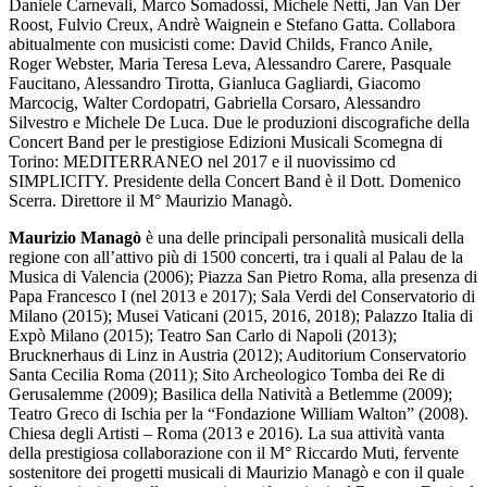
Daniele Carnevali, Marco Somadossi, Michele Netti, Jan Van Der
Roost, Fulvio Creux, Andrè Waignein e Stefano Gatta. Collabora
abitualmente con musicisti come: David Childs, Franco Anile,
Roger Webster, Maria Teresa Leva, Alessandro Carere, Pasquale
Faucitano, Alessandro Tirotta, Gianluca Gagliardi, Giacomo
Marcocig, Walter Cordopatri, Gabriella Corsaro, Alessandro
Silvestro e Michele De Luca. Due le produzioni discografiche della
Concert Band per le prestigiose Edizioni Musicali Scomegna di
Torino: MEDITERRANEO nel 2017 e il nuovissimo cd
SIMPLICITY. Presidente della Concert Band è il Dott. Domenico
Scerra. Direttore il M° Maurizio Managò.
Maurizio Managò
è una delle principali personalità musicali della
regione con all’attivo più di 1500 concerti, tra i quali al Palau de la
Musica di Valencia (2006); Piazza San Pietro Roma, alla presenza di
Papa Francesco I (nel 2013 e 2017); Sala Verdi del Conservatorio di
Milano (2015); Musei Vaticani (2015, 2016, 2018); Palazzo Italia di
Expò Milano (2015); Teatro San Carlo di Napoli (2013);
Brucknerhaus di Linz in Austria (2012); Auditorium Conservatorio
Santa Cecilia Roma (2011); Sito Archeologico Tomba dei Re di
Gerusalemme (2009); Basilica della Natività a Betlemme (2009);
Teatro Greco di Ischia per la “Fondazione William Walton” (2008).
Chiesa degli Artisti – Roma (2013 e 2016). La sua attività vanta
della prestigiosa collaborazione con il M° Riccardo Muti, fervente
sostenitore dei progetti musicali di Maurizio Managò e con il quale