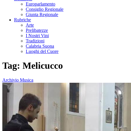
Europarlamento
Consiglio Regionale
Giunta Regionale
Rubriche
Arte
Prelibatezze
I Nostri Vini
Tradizioni
Calabria Suona
Luoghi del Cuore
Tag:
Melicucco
Archivio Musica