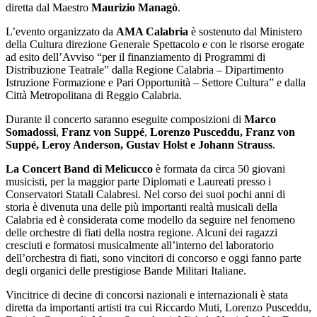
diretta dal Maestro
Maurizio Managò
.
L’evento organizzato da
AMA Calabria
è sostenuto dal Ministero
della Cultura direzione Generale Spettacolo e con le risorse erogate
ad esito dell’Avviso “per il finanziamento di Programmi di
Distribuzione Teatrale” dalla Regione Calabria – Dipartimento
Istruzione Formazione e Pari Opportunità – Settore Cultura” e dalla
Città Metropolitana di Reggio Calabria.
Durante il concerto saranno eseguite composizioni di
Marco
Somadossi
,
Franz von Suppé
,
Lorenzo Pusceddu, Franz von
Suppé, Leroy Anderson, Gustav Holst e Johann Strauss
.
La Concert Band di Melicucco
è formata da circa 50 giovani
musicisti, per la maggior parte Diplomati e Laureati presso i
Conservatori Statali Calabresi. Nel corso dei suoi pochi anni di
storia è divenuta una delle più importanti realtà musicali della
Calabria ed è considerata come modello da seguire nel fenomeno
delle orchestre di fiati della nostra regione. Alcuni dei ragazzi
cresciuti e formatosi musicalmente all’interno del laboratorio
dell’orchestra di fiati, sono vincitori di concorso e oggi fanno parte
degli organici delle prestigiose Bande Militari Italiane.
Vincitrice di decine di concorsi nazionali e internazionali è stata
diretta da importanti artisti tra cui Riccardo Muti, Lorenzo Pusceddu,