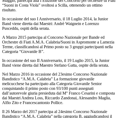
Maggio, partecipa alla I Edizione del Concorso per orchestre di Fiati
“Suoni in Costa Viola” svoltosi a Scilla, ottenendo un ottimo
risultato.
In occasione del suo I Anniversario, il 18 Luglio 2014, la Junior
Band viene diretta dai Maestri: Andrè Waignein e Lorenzo
Pusceddu, ospiti della serata.
A Marzo 2015 partecipa al Concorso Nazionale per Bande ed
Orchestre di Fiati A.M.A. Calabria/Suoni in Aspromonte a Lamezia
Terme, classificandosi al Primo posto su 3 gruppi partecipanti nella
Categoria “Giovanile B”.
In occasione del suo II Anniversario, il 19 Luglio 2015, la Junior
Band viene diretta dal Maestro Stefano Gatta, ospite della serata.
Nel Marzo 2016 in occasione del 23esimo Concorso Nazionale
Bandistico “A.M.A. Calabria” La formazione giovanile
melicucchese ha partecipato alla Categoria Giovanile Senior
conquistando il primo posto con 93/100 punti assegnati
dall’autorevole giuria presieduta dal M° Franco Cesarini e composta
dai Maestri Andrea Loss, Riccardo Zandonai, Alessandro Maglia,
Alfio Zito e Francescantonio Pollice.
Il 26 Marzo del 2017 partecipa al 24esimo Concorso Nazionale
Bandistico “A.M.A. Calabria” nella categoria B, aggiudicandosi il