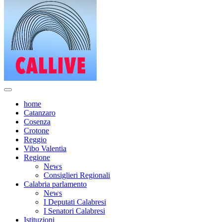
home
Catanzaro
Cosenza
Crotone
Reggio
Vibo Valentia
Regione
News
Consiglieri Regionali
Calabria parlamento
News
I Deputati Calabresi
I Senatori Calabresi
Istituzioni