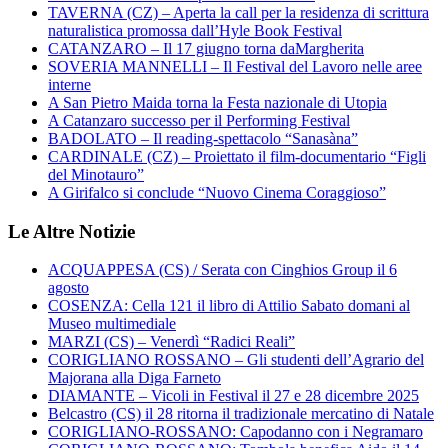
TAVERNA (CZ) – Aperta la call per la residenza di scrittura
naturalistica promossa dall’Hyle Book Festival
CATANZARO – Il 17 giugno torna daMargherita
SOVERIA MANNELLI – Il Festival del Lavoro nelle aree
interne
A San Pietro Maida torna la Festa nazionale di Utopia
A Catanzaro successo per il Performing Festival
BADOLATO – Il reading-spettacolo “Sanasàna”
CARDINALE (CZ) – Proiettato il film-documentario “Figli
del Minotauro”
A Girifalco si conclude “Nuovo Cinema Coraggioso”
Le Altre Notizie
ACQUAPPESA (CS) / Serata con Cinghios Group il 6
agosto
COSENZA: Cella 121 il libro di Attilio Sabato domani al
Museo multimediale
MARZI (CS) – Venerdì “Radici Reali”
CORIGLIANO ROSSANO – Gli studenti dell’Agrario del
Majorana alla Diga Farneto
DIAMANTE – Vicoli in Festival il 27 e 28 dicembre 2025
Belcastro (CS) il 28 ritorna il tradizionale mercatino di Natale
CORIGLIANO-ROSSANO: Capodanno con i Negramaro