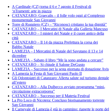
A Cardinale (CZ) torna il 6 e 7 agosto il Festival di
‘nTramenti: arte in piazza
CATANZARO: Graecalis – il folle volo oggi al Complesso
monumentale San Giovanni
Torre di Ruggiero (CZ) – “Riconosci cristiano la tua dignità”
CATANZARO – I Mercatini di Natale alla Galleria Mancuso
CATANZARO – I misteri del Natale e il cuore antico della
città
CATANZARO – Il 14 da piazza Prefettura la corsa dei
Babbo Natale
LAMEZIA – I Mercatini di Natale del Savutano il 13 e 14
dicembre
LAMEZIA – Sabato il libro “Me la sono andata a cercare”
CATANZARO – Si chiude il Salone DeGusto
LAMEZIA – Successo per la sesta giornata di donazione Avis
A Lamezia la Festa di San Giovanni Paolo II
Gli Odontoiatri di Catanzaro: Allerta salute sul turismo dentale
all’estero
CATANZARO – Alla Dulbecco avviato programma “mini-
circolazione extracorporea”
CATANZARO – Successo per il Materia Festival
La Pro Loco di Nicotera: Concluso biorisanamento torrente
San Giovanni
Il Carnevale di Lamezia è già in cammino: riaperte le porte del