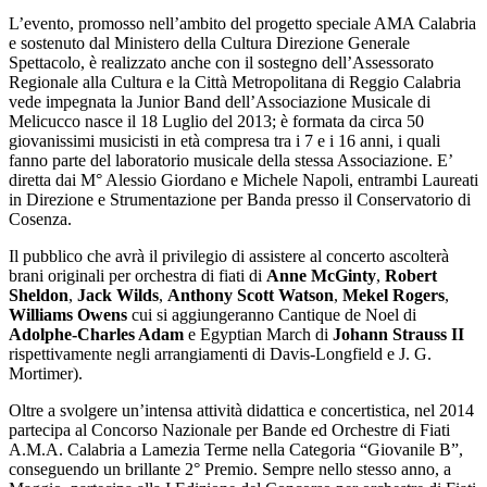
L’evento,
promosso nell’ambito del progetto speciale AMA Calabria
e sostenuto dal Ministero della Cultura Direzione Generale
Spettacolo, è realizzato anche con il sostegno dell’Assessorato
Regionale alla Cultura e la Città Metropolitana di Reggio Calabria
vede impegnata la Junior Band dell’Associazione Musicale di
Melicucco nasce il 18 Luglio del 2013; è formata da circa 50
giovanissimi musicisti in età compresa tra i 7 e i 16 anni, i quali
fanno
parte del laboratorio musicale della stessa Associazione. E’
diretta dai M° Alessio Giordano e Michele Napoli, entrambi Laureati
in Direzione e Strumentazione per Banda presso il Conservatorio di
Cosenza.
Il pubblico che avrà il privilegio di assistere al concerto ascolterà
brani originali per orchestra di fiati di
Anne McGinty
,
Robert
Sheldon
,
Jack Wilds
,
Anthony Scott Watson
,
Mekel Rogers
,
Williams Owens
cui si aggiungeranno Cantique de Noel di
Adolphe-Charles Adam
e Egyptian March di
Johann Strauss II
rispettivamente negli arrangiamenti di
Davis-Longfield e
J. G.
Mortimer).
Oltre a svolgere un’intensa attività didattica e concertistica, nel 2014
partecipa al Concorso Nazionale per Bande ed Orchestre di Fiati
A.M.A. Calabria a Lamezia Terme nella Categoria “Giovanile B”,
conseguendo un brillante 2° Premio. Sempre nello stesso anno, a