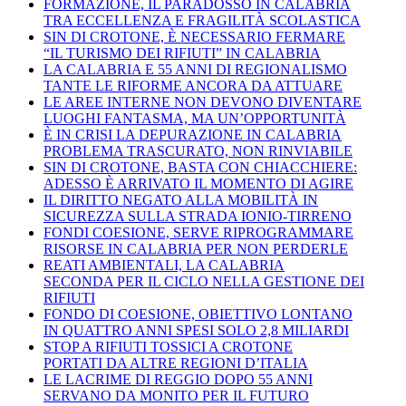
FORMAZIONE, IL PARADOSSO IN CALABRIA
TRA ECCELLENZA E FRAGILITÀ SCOLASTICA
SIN DI CROTONE, È NECESSARIO FERMARE
“IL TURISMO DEI RIFIUTI” IN CALABRIA
LA CALABRIA E 55 ANNI DI REGIONALISMO
TANTE LE RIFORME ANCORA DA ATTUARE
LE AREE INTERNE NON DEVONO DIVENTARE
LUOGHI FANTASMA, MA UN’OPPORTUNITÀ
È IN CRISI LA DEPURAZIONE IN CALABRIA
PROBLEMA TRASCURATO, NON RINVIABILE
SIN DI CROTONE, BASTA CON CHIACCHIERE:
ADESSO È ARRIVATO IL MOMENTO DI AGIRE
IL DIRITTO NEGATO ALLA MOBILITÀ IN
SICUREZZA SULLA STRADA IONIO-TIRRENO
FONDI COESIONE, SERVE RIPROGRAMMARE
RISORSE IN CALABRIA PER NON PERDERLE
REATI AMBIENTALI, LA CALABRIA
SECONDA PER IL CICLO NELLA GESTIONE DEI
RIFIUTI
FONDO DI COESIONE, OBIETTIVO LONTANO
IN QUATTRO ANNI SPESI SOLO 2,8 MILIARDI
STOP A RIFIUTI TOSSICI A CROTONE
PORTATI DA ALTRE REGIONI D’ITALIA
LE LACRIME DI REGGIO DOPO 55 ANNI
SERVANO DA MONITO PER IL FUTURO