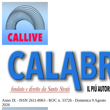
Vai
al
contenuto
Anno IX - ISSN 2611-8963 - ROC n. 33726 - Domenica 9 Agosto
2026