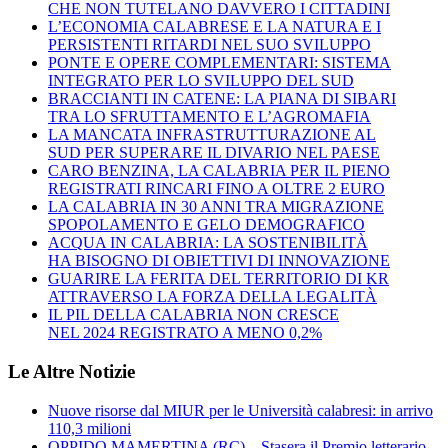
CHE NON TUTELANO DAVVERO I CITTADINI
L’ECONOMIA CALABRESE E LA NATURA E I
PERSISTENTI RITARDI NEL SUO SVILUPPO
PONTE E OPERE COMPLEMENTARI: SISTEMA
INTEGRATO PER LO SVILUPPO DEL SUD
BRACCIANTI IN CATENE: LA PIANA DI SIBARI
TRA LO SFRUTTAMENTO E L’AGROMAFIA
LA MANCATA INFRASTRUTTURAZIONE AL
SUD PER SUPERARE IL DIVARIO NEL PAESE
CARO BENZINA, LA CALABRIA PER IL PIENO
REGISTRATI RINCARI FINO A OLTRE 2 EURO
LA CALABRIA IN 30 ANNI TRA MIGRAZIONE
SPOPOLAMENTO E GELO DEMOGRAFICO
ACQUA IN CALABRIA: LA SOSTENIBILITÀ
HA BISOGNO DI OBIETTIVI DI INNOVAZIONE
GUARIRE LA FERITA DEL TERRITORIO DI KR
ATTRAVERSO LA FORZA DELLA LEGALITÀ
IL PIL DELLA CALABRIA NON CRESCE
NEL 2024 REGISTRATO A MENO 0,2%
Le Altre Notizie
Nuove risorse dal MIUR per le Università calabresi: in arrivo
110,3 milioni
OPPIDO MAMERTINA (RC) – Stasera il Premio letterario