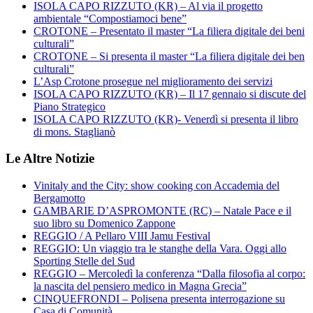
ISOLA CAPO RIZZUTO (KR) – Al via il progetto
ambientale “Compostiamoci bene”
CROTONE – Presentato il master “La filiera digitale dei beni
culturali”
CROTONE – Si presenta il master “La filiera digitale dei ben
culturali”
L’Asp Crotone prosegue nel miglioramento dei servizi
ISOLA CAPO RIZZUTO (KR) – Il 17 gennaio si discute del
Piano Strategico
ISOLA CAPO RIZZUTO (KR)- Venerdì si presenta il libro
di mons. Staglianò
Le Altre Notizie
Vinitaly and the City: show cooking con Accademia del
Bergamotto
GAMBARIE D’ASPROMONTE (RC) – Natale Pace e il
suo libro su Domenico Zappone
REGGIO / A Pellaro VIII Jamu Festival
REGGIO: Un viaggio tra le stanghe della Vara. Oggi allo
Sporting Stelle del Sud
REGGIO – Mercoledì la conferenza “Dalla filosofia al corpo:
la nascita del pensiero medico in Magna Grecia”
CINQUEFRONDI – Polisena presenta interrogazione su
Casa di Comunità