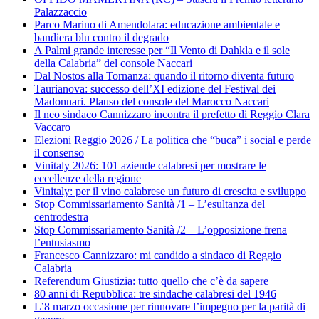
Palazzaccio
Parco Marino di Amendolara: educazione ambientale e
bandiera blu contro il degrado
A Palmi grande interesse per “Il Vento di Dahkla e il sole
della Calabria” del console Naccari
Dal Nostos alla Tornanza: quando il ritorno diventa futuro
Taurianova: successo dell’XI edizione del Festival dei
Madonnari. Plauso del console del Marocco Naccari
Il neo sindaco Cannizzaro incontra il prefetto di Reggio Clara
Vaccaro
Elezioni Reggio 2026 / La politica che “buca” i social e perde
il consenso
Vinitaly 2026: 101 aziende calabresi per mostrare le
eccellenze della regione
Vinitaly: per il vino calabrese un futuro di crescita e sviluppo
Stop Commissariamento Sanità /1 – L’esultanza del
centrodestra
Stop Commissariamento Sanità /2 – L’opposizione frena
l’entusiasmo
Francesco Cannizzaro: mi candido a sindaco di Reggio
Calabria
Referendum Giustizia: tutto quello che c’è da sapere
80 anni di Repubblica: tre sindache calabresi del 1946
L’8 marzo occasione per rinnovare l’impegno per la parità di