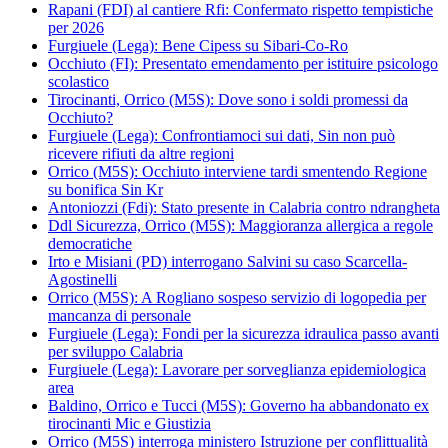
Rapani (FDI) al cantiere Rfi: Confermato rispetto tempistiche
per 2026
Furgiuele (Lega): Bene Cipess su Sibari-Co-Ro
Occhiuto (FI): Presentato emendamento per istituire psicologo
scolastico
Tirocinanti, Orrico (M5S): Dove sono i soldi promessi da
Occhiuto?
Furgiuele (Lega): Confrontiamoci sui dati, Sin non può
ricevere rifiuti da altre regioni
Orrico (M5S): Occhiuto interviene tardi smentendo Regione
su bonifica Sin Kr
Antoniozzi (Fdi): Stato presente in Calabria contro ndrangheta
Ddl Sicurezza, Orrico (M5S): Maggioranza allergica a regole
democratiche
Irto e Misiani (PD) interrogano Salvini su caso Scarcella-
Agostinelli
Orrico (M5S): A Rogliano sospeso servizio di logopedia per
mancanza di personale
Furgiuele (Lega): Fondi per la sicurezza idraulica passo avanti
per sviluppo Calabria
Furgiuele (Lega): Lavorare per sorveglianza epidemiologica
area
Baldino, Orrico e Tucci (M5S): Governo ha abbandonato ex
tirocinanti Mic e Giustizia
Orrico (M5S) interroga ministero Istruzione per conflittualità