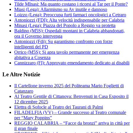
Tilde MInasi: Ma quanto costano i ricorsi al Tar per il Ponte?
Miasi (Lega): Allarmismo su Av inutile e dannoso
Loizzo (Lega): Preoccupa furti farmaci oncologici a Cetraro
Antoniozzi (FDI): Alta velocità indispensabile per Calabria
Minasi (Lega): Piazza del Popolo a Reggio va protetta
Baldino (M5S): Ospedali montani in Calabria abbandonati,
ora il Governo intervenga
Antoniozzi (Fdi): Su garantismo confronto con forze
intelligenti del PD
Orrico (M5S): Si apra tavolo permanente per emergenza
abitativa a Cosenza
Cannizzaro (FI): Approvato emendamento dedicato ai disabili
Le Altre Notizie
Il Cartellone inverno 2025 del Politeama Mario Foglietti di
Catanzaro
Al Teatro Gentile di Cittanova: Benvenuti in Casa Esposito il
12 dicembre 2025
Elettra di Sofocle al Teatro dei Taurani di Palmi
FILADELFIA (VV) – Grande successo al Teatro comunale
per “Mary Poppins”
REGGIO CALABRIA – “Facce da bronzi” arriva in città per
il gran finale