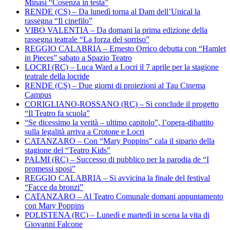
Minasi “Cosenza in testa”
RENDE (CS) – Da lunedì torna al Dam dell’Unical la
rassegna “Il cinefilo”
VIBO VALENTIA – Da domani la prima edizione della
rassegna teatrale “La forza del sorriso”
REGGIO CALABRIA – Ernesto Orrico debutta con “Hamlet
in Pieces” sabato a Spazio Teatro
LOCRI (RC) – Luca Ward a Locri il 7 aprile per la stagione
teatrale della locride
RENDE (CS) – Due giorni di proiezioni al Tau Cinema
Campus
CORIGLIANO-ROSSANO (RC) – Si conclude il progetto
“Il Teatro fa scuola”
“Se dicessimo la verità – ultimo capitolo”, l’opera-dibattito
sulla legalità arriva a Crotone e Locri
CATANZARO – Con “Mary Poppins” cala il sipario della
stagione del “Teatro Kids”
PALMI (RC) – Successo di pubblico per la parodia de “I
promessi sposi”
REGGIO CALABRIA – Si avvicina la finale del festival
“Facce da bronzi”
CATANZARO – Al Teatro Comunale domani appuntamento
con Mary Poppins
POLISTENA (RC) – Lunedì e martedì in scena la vita di
Giovanni Falcone