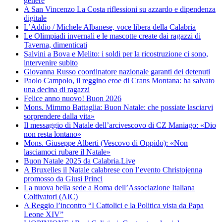
genere
A San Vincenzo La Costa riflessioni su azzardo e dipendenza
digitale
L’Addio / Michele Albanese, voce libera della Calabria
Le Olimpiadi invernali e le mascotte create dai ragazzi di
Taverna, dimenticati
Salvini a Bova e Melito: i soldi per la ricostruzione ci sono,
intervenire subito
Giovanna Russo coordinatore nazionale garanti dei detenuti
Paolo Campolo, il reggino eroe di Crans Montana: ha salvato
una decina di ragazzi
Felice anno nuovo! Buon 2026
Mons. Mimmo Battaglia: Buon Natale: che possiate lasciarvi
sorprendere dalla vita»
Il messaggio di Natale dell’arcivescovo di CZ Maniago: «Dio
non resta lontano»
Mons. Giuseppe Alberti (Vescovo di Oppido): «Non
lasciamoci rubare il Natale»
Buon Natale 2025 da Calabria.Live
A Bruxelles il Natale calabrese con l’evento Christojenna
promosso da Giusi Princi
La nuova bella sede a Roma dell’Associazione Italiana
Coltivatori (AIC)
A Reggio l’incontro “I Cattolici e la Politica vista da Papa
Leone XIV”