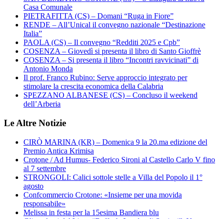
Casa Comunale
PIETRAFITTA (CS) – Domani “Ruga in Fiore”
RENDE – All’Unical il convegno nazionale “Destinazione
Italia”
PAOLA (CS) – Il convegno “Redditi 2025 e Cpb”
COSENZA – Giovedì si presenta il libro di Santo Gioffrè
COSENZA – Si presenta il libro “Incontri ravvicinati” di
Antonio Monda
Il prof. Franco Rubino: Serve approccio integrato per
stimolare la crescita economica della Calabria
SPEZZANO ALBANESE (CS) – Concluso il weekend
dell’Arberia
Le Altre Notizie
CIRÒ MARINA (KR) – Domenica 9 la 20.ma edizione del
Premio Antica Krimisa
Crotone / Ad Humus- Federico Sironi al Castello Carlo V fino
al 7 settembre
STRONGOLI: Calici sottole stelle a Villa del Popolo il 1°
agosto
Confcommercio Crotone: «Insieme per una movida
responsabile»
Melissa in festa per la 15esima Bandiera blu