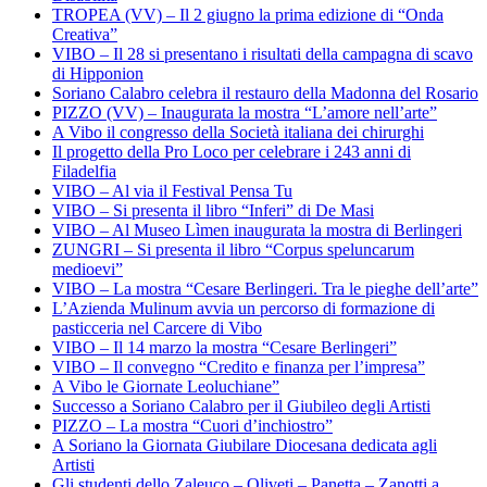
TROPEA (VV) – Il 2 giugno la prima edizione di “Onda
Creativa”
VIBO – Il 28 si presentano i risultati della campagna di scavo
di Hipponion
Soriano Calabro celebra il restauro della Madonna del Rosario
PIZZO (VV) – Inaugurata la mostra “L’amore nell’arte”
A Vibo il congresso della Società italiana dei chirurghi
Il progetto della Pro Loco per celebrare i 243 anni di
Filadelfia
VIBO – Al via il Festival Pensa Tu
VIBO – Si presenta il libro “Inferi” di De Masi
VIBO – Al Museo Lìmen inaugurata la mostra di Berlingeri
ZUNGRI – Si presenta il libro “Corpus speluncarum
medioevi”
VIBO – La mostra “Cesare Berlingeri. Tra le pieghe dell’arte”
L’Azienda Mulinum avvia un percorso di formazione di
pasticceria nel Carcere di Vibo
VIBO – Il 14 marzo la mostra “Cesare Berlingeri”
VIBO – Il convegno “Credito e finanza per l’impresa”
A Vibo le Giornate Leoluchiane”
Successo a Soriano Calabro per il Giubileo degli Artisti
PIZZO – La mostra “Cuori d’inchiostro”
A Soriano la Giornata Giubilare Diocesana dedicata agli
Artisti
Gli studenti dello Zaleuco – Oliveti – Panetta – Zanotti a