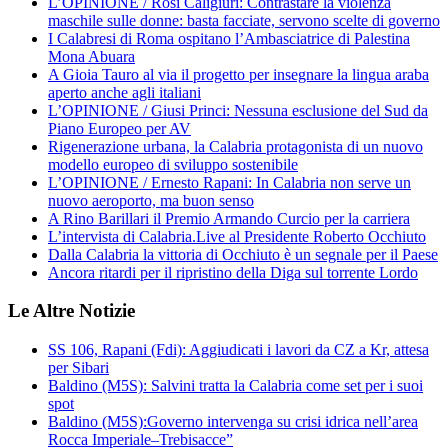
L’OPINIONE / Rosi Caligiuri: Contrastare la violenza
maschile sulle donne: basta facciate, servono scelte di governo
I Calabresi di Roma ospitano l’Ambasciatrice di Palestina
Mona Abuara
A Gioia Tauro al via il progetto per insegnare la lingua araba
aperto anche agli italiani
L’OPINIONE / Giusi Princi: Nessuna esclusione del Sud da
Piano Europeo per AV
Rigenerazione urbana, la Calabria protagonista di un nuovo
modello europeo di sviluppo sostenibile
L’OPINIONE / Ernesto Rapani: In Calabria non serve un
nuovo aeroporto, ma buon senso
A Rino Barillari il Premio Armando Curcio per la carriera
L’intervista di Calabria.Live al Presidente Roberto Occhiuto
Dalla Calabria la vittoria di Occhiuto è un segnale per il Paese
Ancora ritardi per il ripristino della Diga sul torrente Lordo
Le Altre Notizie
SS 106, Rapani (Fdi): Aggiudicati i lavori da CZ a Kr, attesa
per Sibari
Baldino (M5S): Salvini tratta la Calabria come set per i suoi
spot
Baldino (M5S):Governo intervenga su crisi idrica nell’area
Rocca Imperiale–Trebisacce”