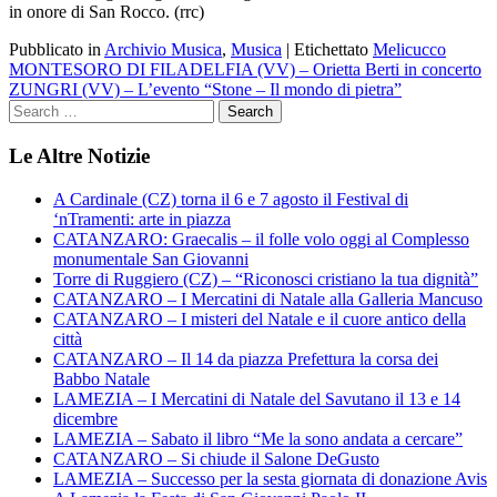
in onore di San Rocco. (rrc)
Pubblicato in
Archivio Musica
,
Musica
|
Etichettato
Melicucco
Navigazione
MONTESORO DI FILADELFIA (VV) – Orietta Berti in concerto
ZUNGRI (VV) – L’evento “Stone – Il mondo di pietra”
articoli
Le Altre Notizie
A Cardinale (CZ) torna il 6 e 7 agosto il Festival di
‘nTramenti: arte in piazza
CATANZARO: Graecalis – il folle volo oggi al Complesso
monumentale San Giovanni
Torre di Ruggiero (CZ) – “Riconosci cristiano la tua dignità”
CATANZARO – I Mercatini di Natale alla Galleria Mancuso
CATANZARO – I misteri del Natale e il cuore antico della
città
CATANZARO – Il 14 da piazza Prefettura la corsa dei
Babbo Natale
LAMEZIA – I Mercatini di Natale del Savutano il 13 e 14
dicembre
LAMEZIA – Sabato il libro “Me la sono andata a cercare”
CATANZARO – Si chiude il Salone DeGusto
LAMEZIA – Successo per la sesta giornata di donazione Avis