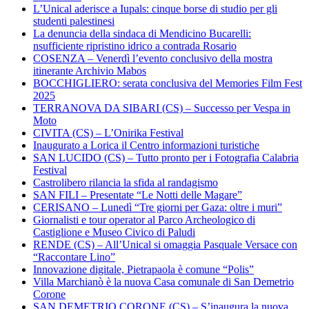
L’Unical aderisce a Iupals: cinque borse di studio per gli
studenti palestinesi
La denuncia della sindaca di Mendicino Bucarelli:
nsufficiente ripristino idrico a contrada Rosario
COSENZA – Venerdì l’evento conclusivo della mostra
itinerante Archivio Mabos
BOCCHIGLIERO: serata conclusiva del Memories Film Fest
2025
TERRANOVA DA SIBARI (CS) – Successo per Vespa in
Moto
CIVITA (CS) – L’Onirika Festival
Inaugurato a Lorica il Centro informazioni turistiche
SAN LUCIDO (CS) – Tutto pronto per i Fotografia Calabria
Festival
Castrolibero rilancia la sfida al randagismo
SAN FILI – Presentate “Le Notti delle Magare”
CERISANO – Lunedì “Tre giorni per Gaza: oltre i muri”
Giornalisti e tour operator al Parco Archeologico di
Castiglione e Museo Civico di Paludi
RENDE (CS) – All’Unical si omaggia Pasquale Versace con
“Raccontare Lino”
Innovazione digitale, Pietrapaola è comune “Polis”
Villa Marchianò è la nuova Casa comunale di San Demetrio
Corone
SAN DEMETRIO CORONE (CS) – S’inaugura la nuova