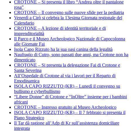
CROTONE – Si presenta il libro “Andrea oltre il pantalone
rosa”
CROTONE – Il convegno sulle nuove sfide per la pediatria
Venerdì a Cirò si celebra la 13esima Giornata regionale del
Calendario
CROTONE – A lezione di identità territoriale e di
imprenditorialità
Il Parco e il Museo Archeologico Nazionale di Capocolonna
alle Giornate Fai
Isola Capo Rizzuto ha la sua oasi canina della legalità
Naufragio di Cutro, sono passati due anni, ma Crotone non ha
dimenticato
CROTONE – Si presenta la delegazione Fai di Crotone e
Santa Severina
All’Ospedale di Crotone al via i lavori per il Reparto di
Emodinamica
ISOLA CAPO RIZZUTO (KR) – Lunedì il convegno su
bullismo e cyberbullismo
“Libere Donne” di Crotone e “InOltre” insieme per i bambini
africani
CROTONE – Ingresso gratuito al Museo Archeologico
ISOLA CAPO RIZZUTO (KR) – Il 7 febbraio si presenta il
Piano Strategico
Il Tar dà ragione all’Adp di Kr sull’assistenza domiciliare
integrata