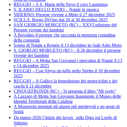
REGGIO – A S. Maria della Neve il coro Laudamus
S. ILARIO DELLO IONIO – Natale in musica
SIDERNO: Presepe vivente a Mirto il 27 dicembre 2025
SCILLA: Borgo DiVino dal 26 al 30 dicembre 2025
SAN GIORGIO MORGETO (RC) – XXVI edizione del
Presepe vivente dei bambini
A Bovalino il presepe che racconta la memoria contadina
della comunità
Sogno di Natale a Reggio il 13 dicembre in viale Aldo Moro
S. GIORGIO MORGETO (RC) – Il 26 dicembre il presepe
vivente dei bambini
REGGIO – A Motta San Giovanni i mercatini di Natale il 13
e 14 dicembre 2025
REGGIO – Con Abyss un tuffo nello Stretto il 18 dicembre
2025
REGGIO – A Gallico la benedizione dei motociclisti e dei
caschi il 21-dicembre
CINQUEFRONDI (RC) – Si presenta il libro “Mi svelo”
A Lazzaro di Motta San Giovanni Inaugurato il Museo delle
Identità Territoriali della Calabria
A Mosorrofa premiati gli alunni più meritevoli e un gesto di
bontà
Da marzo 2026 l’inizio dei lavori sulla Diga sul Lordo di
Siderno