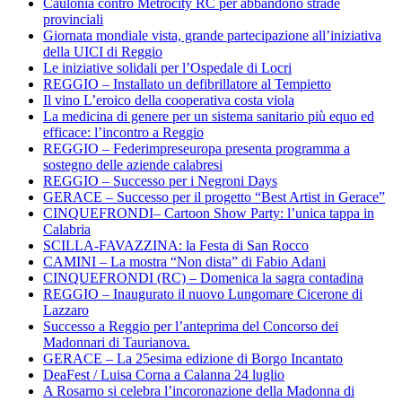
Caulonia contro Metrocity RC per abbandono strade
provinciali
Giornata mondiale vista, grande partecipazione all’iniziativa
della UICI di Reggio
Le iniziative solidali per l’Ospedale di Locri
REGGIO – Installato un defibrillatore al Tempietto
Il vino L’eroico della cooperativa costa viola
La medicina di genere per un sistema sanitario più equo ed
efficace: l’incontro a Reggio
REGGIO – Federimpreseuropa presenta programma a
sostegno delle aziende calabresi
REGGIO – Successo per i Negroni Days
GERACE – Successo per il progetto “Best Artist in Gerace”
CINQUEFRONDI– Cartoon Show Party: l’unica tappa in
Calabria
SCILLA-FAVAZZINA: la Festa di San Rocco
CAMINI – La mostra “Non dista” di Fabio Adani
CINQUEFRONDI (RC) – Domenica la sagra contadina
REGGIO – Inaugurato il nuovo Lungomare Cicerone di
Lazzaro
Successo a Reggio per l’anteprima del Concorso dei
Madonnari di Taurianova.
GERACE – La 25esima edizione di Borgo Incantato
DeaFest / Luisa Corna a Calanna 24 luglio
A Rosarno si celebra l’incoronazione della Madonna di