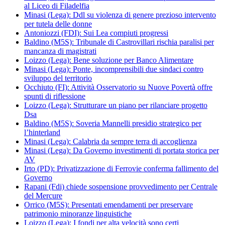
al Liceo di Filadelfia
Minasi (Lega): Ddl su violenza di genere prezioso intervento
per tutela delle donne
Antoniozzi (FDI): Sui Lea compiuti progressi
Baldino (M5S): Tribunale di Castrovillari rischia paralisi per
mancanza di magistrati
Loizzo (Lega): Bene soluzione per Banco Alimentare
Minasi (Lega): Ponte, incomprensibili due sindaci contro
sviluppo del territorio
Occhiuto (FI): Attività Osservatorio su Nuove Povertà offre
spunti di riflessione
Loizzo (Lega): Strutturare un piano per rilanciare progetto
Dsa
Baldino (M5S): Soveria Mannelli presidio strategico per
l’hinterland
Minasi (Lega): Calabria da sempre terra di accoglienza
Minasi (Lega): Da Governo investimenti di portata storica per
AV
Irto (PD): Privatizzazione di Ferrovie conferma fallimento del
Governo
Rapani (Fdi) chiede sospensione provvedimento per Centrale
del Mercure
Orrico (M5S): Presentati emendamenti per preservare
patrimonio minoranze linguistiche
Loizzo (Lega): I fondi per alta velocità sono certi