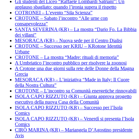
Gli studenti del Liceo “Raffaele Lombardi Satriani”: Un
applauso sbagliato: quando l’ironia supera il rispetto
COTRONEI – L’evento “Sila Scienza”
CROTONE – Sabato l’incontro “Alle urne con
consapevolezza”
SANTA SEVERINA (KR) – La mostra “Dario Fo. La Bibbia
dei villani”
MESORACA (KR) – Nuova sede per il Centro Dialisi
CROTONE – Successo per KRIU – KRotone Identità
Urbane
CROTONE – La mostra “Madre: rituali di memoria”
A Umbriatico l’incontro pubblico per risolvere la zoonosi
A Crotone una due giorni sulla rete delle Donne della Magna
Grecia
MESORACA (KR) – L’iniziativa “Made in Italy: Il Cuore
della Nostra Cultura”
CROTONE – L’incontro su Comunità energetiche rinnovabili
ISOLA CAPO RIZZUTO (KR) – Giunta approva progetto
esecutivo della nuova Casa della Comunità
ISOLA CAPO RIZZUTO (KR) – Successo per l’Isola
Comics
ISOLA CAPO RIZZUTO (KR) – Venerdì si presenta l’Isola
Comics
CIRÒ MARINA (KR) – Mariangela D’Agostino presidente
Avis