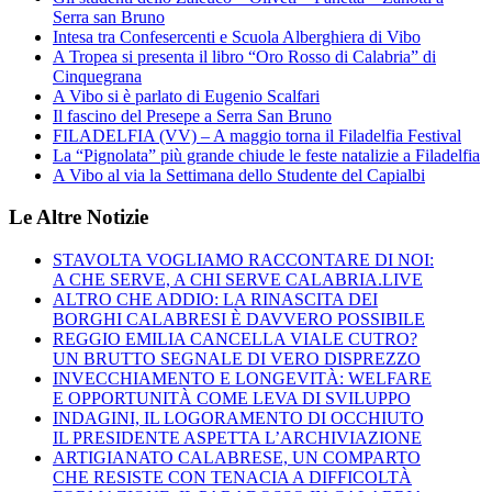
Serra san Bruno
Intesa tra Confesercenti e Scuola Alberghiera di Vibo
A Tropea si presenta il libro “Oro Rosso di Calabria” di
Cinquegrana
A Vibo si è parlato di Eugenio Scalfari
Il fascino del Presepe a Serra San Bruno
FILADELFIA (VV) – A maggio torna il Filadelfia Festival
La “Pignolata” più grande chiude le feste natalizie a Filadelfia
A Vibo al via la Settimana dello Studente del Capialbi
Le Altre Notizie
STAVOLTA VOGLIAMO RACCONTARE DI NOI:
A CHE SERVE, A CHI SERVE CALABRIA.LIVE
ALTRO CHE ADDIO: LA RINASCITA DEI
BORGHI CALABRESI È DAVVERO POSSIBILE
REGGIO EMILIA CANCELLA VIALE CUTRO?
UN BRUTTO SEGNALE DI VERO DISPREZZO
INVECCHIAMENTO E LONGEVITÀ: WELFARE
E OPPORTUNITÀ COME LEVA DI SVILUPPO
INDAGINI, IL LOGORAMENTO DI OCCHIUTO
IL PRESIDENTE ASPETTA L’ARCHIVIAZIONE
ARTIGIANATO CALABRESE, UN COMPARTO
CHE RESISTE CON TENACIA A DIFFICOLTÀ