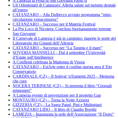
A Lamezia la Festa di San Giovanni Paolo II
Gli Odontoiatri di Catanzaro: Allerta salute sul turismo dentale
all’estero
CATANZARO – Alla Dulbecco avviato programma “mini-
circolazione extracorporea”
CATANZARO – Successo per il Materia Festival
La Pro Loco di Nicotera: Concluso biorisanamento torrente
San Giovanni
Il Carnevale di Lamezia è già in cammino: riaperte le porte del
Laboratorio dei Giganti dell’Allegria
CATANZARO – Successo per “La Taranta e il mare”
SOVERIA MANNELLI – Dal 4 settembre l’Università
d’Estate sull’Intelligence
A Conflenti celebrata la Madonna di Visora
CATANZARO – EstArte entro il confine questa sera il Trio
Conservatorio
CARDINALE (CZ) – Il festival ‘nTramenti 2025 – Memoria
che cura
NOCERA TERINESE (CZ) – Si presenta il libro “Giornali
prigionieri”
A Lamezia evento di prevenzione per il progetto Gap
MONTAURO (CZ) – Torna la Notte Azzurra
GIZZERIA (CZ) – La Sagra Patati, Pipi e Mulingiani
CATANZARO LIDO – Il libro di Claudio Borghi
LAMEZIA – Inaugurata la sede dell’Associazione “Il Dono”