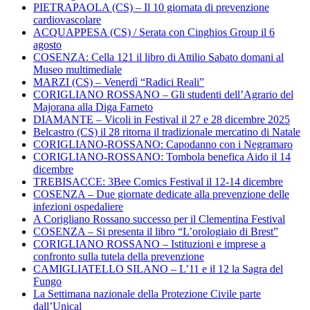
PIETRAPAOLA (CS) – Il 10 giornata di prevenzione
cardiovascolare
ACQUAPPESA (CS) / Serata con Cinghios Group il 6
agosto
COSENZA: Cella 121 il libro di Attilio Sabato domani al
Museo multimediale
MARZI (CS) – Venerdì “Radici Reali”
CORIGLIANO ROSSANO – Gli studenti dell’Agrario del
Majorana alla Diga Farneto
DIAMANTE – Vicoli in Festival il 27 e 28 dicembre 2025
Belcastro (CS) il 28 ritorna il tradizionale mercatino di Natale
CORIGLIANO-ROSSANO: Capodanno con i Negramaro
CORIGLIANO-ROSSANO: Tombola benefica Aido il 14
dicembre
TREBISACCE: 3Bee Comics Festival il 12-14 dicembre
COSENZA – Due giornate dedicate alla prevenzione delle
infezioni ospedaliere
A Corigliano Rossano successo per il Clementina Festival
COSENZA – Si presenta il libro “L’orologiaio di Brest”
CORIGLIANO ROSSANO – Istituzioni e imprese a
confronto sulla tutela della prevenzione
CAMIGLIATELLO SILANO – L’11 e il 12 la Sagra del
Fungo
La Settimana nazionale della Protezione Civile parte
dall’Unical