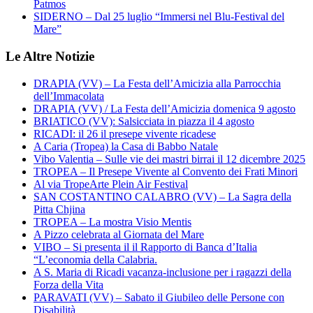
Patmos
SIDERNO – Dal 25 luglio “Immersi nel Blu-Festival del
Mare”
Le Altre Notizie
DRAPIA (VV) – La Festa dell’Amicizia alla Parrocchia
dell’Immacolata
DRAPIA (VV) / La Festa dell’Amicizia domenica 9 agosto
BRIATICO (VV): Salsicciata in piazza il 4 agosto
RICADI: il 26 il presepe vivente ricadese
A Caria (Tropea) la Casa di Babbo Natale
Vibo Valentia – Sulle vie dei mastri birrai il 12 dicembre 2025
TROPEA – Il Presepe Vivente al Convento dei Frati Minori
Al via TropeArte Plein Air Festival
SAN COSTANTINO CALABRO (VV) – La Sagra della
Pitta Chjina
TROPEA – La mostra Visio Mentis
A Pizzo celebrata al Giornata del Mare
VIBO – Si presenta il il Rapporto di Banca d’Italia
“L’economia della Calabria.
A S. Maria di Ricadi vacanza-inclusione per i ragazzi della
Forza della Vita
PARAVATI (VV) – Sabato il Giubileo delle Persone con
Disabilità