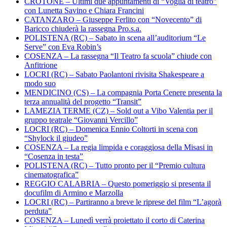
CROTONE – Ultimi due appuntamenti di “Voglia di teatro”
con Lunetta Savino e Chiara Francini
CATANZARO – Giuseppe Ferlito con “Novecento” di
Baricco chiuderà la rassegna Pro.s.a.
POLISTENA (RC) – Sabato in scena all’auditorium “Le
Serve” con Eva Robin’s
COSENZA – La rassegna “Il Teatro fa scuola” chiude con
Anfitrione
LOCRI (RC) – Sabato Paolantoni rivisita Shakespeare a
modo suo
MENDICINO (CS) – La compagnia Porta Cenere presenta la
terza annualità del progetto “Transit”
LAMEZIA TERME (CZ) – Sold out a Vibo Valentia per il
gruppo teatrale “Giovanni Vercillo”
LOCRI (RC) – Domenica Ennio Coltorti in scena con
“Shylock il giudeo”
COSENZA – La regia limpida e coraggiosa della Misasi in
“Cosenza in testa”
POLISTENA (RC) – Tutto pronto per il “Premio cultura
cinematografica”
REGGIO CALABRIA – Questo pomeriggio si presenta il
docufilm di Armino e Marzolla
LOCRI (RC) – Partiranno a breve le riprese del film “L’agorà
perduta”
COSENZA – Lunedì verrà proiettato il corto di Caterina