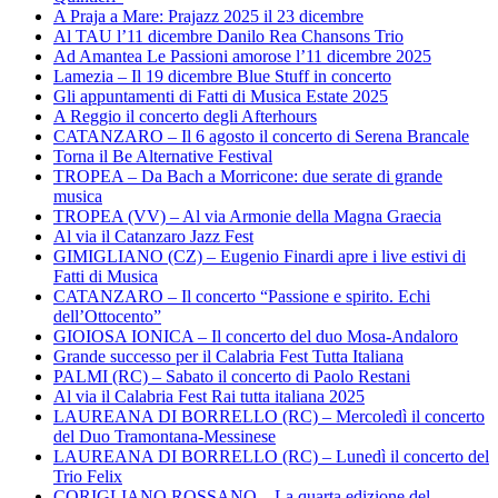
A Praja a Mare: Prajazz 2025 il 23 dicembre
Al TAU l’11 dicembre Danilo Rea Chansons Trio
Ad Amantea Le Passioni amorose l’11 dicembre 2025
Lamezia – Il 19 dicembre Blue Stuff in concerto
Gli appuntamenti di Fatti di Musica Estate 2025
A Reggio il concerto degli Afterhours
CATANZARO – Il 6 agosto il concerto di Serena Brancale
Torna il Be Alternative Festival
TROPEA – Da Bach a Morricone: due serate di grande
musica
TROPEA (VV) – Al via Armonie della Magna Graecia
Al via il Catanzaro Jazz Fest
GIMIGLIANO (CZ) – Eugenio Finardi apre i live estivi di
Fatti di Musica
CATANZARO – Il concerto “Passione e spirito. Echi
dell’Ottocento”
GIOIOSA IONICA – Il concerto del duo Mosa-Andaloro
Grande successo per il Calabria Fest Tutta Italiana
PALMI (RC) – Sabato il concerto di Paolo Restani
Al via il Calabria Fest Rai tutta italiana 2025
LAUREANA DI BORRELLO (RC) – Mercoledì il concerto
del Duo Tramontana-Messinese
LAUREANA DI BORRELLO (RC) – Lunedì il concerto del
Trio Felix
CORIGLIANO ROSSANO – La quarta edizione del