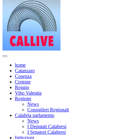
home
Catanzaro
Cosenza
Crotone
Reggio
Vibo Valentia
Regione
News
Consiglieri Regionali
Calabria parlamento
News
I Deputati Calabresi
I Senatori Calabresi
Istituzioni