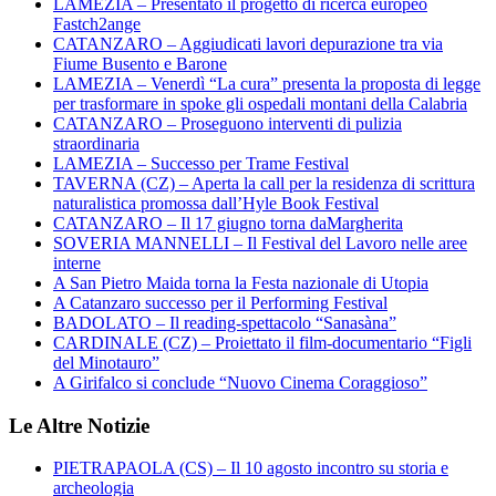
LAMEZIA – Presentato il progetto di ricerca europeo
Fastch2ange
CATANZARO – Aggiudicati lavori depurazione tra via
Fiume Busento e Barone
LAMEZIA – Venerdì “La cura” presenta la proposta di legge
per trasformare in spoke gli ospedali montani della Calabria
CATANZARO – Proseguono interventi di pulizia
straordinaria
LAMEZIA – Successo per Trame Festival
TAVERNA (CZ) – Aperta la call per la residenza di scrittura
naturalistica promossa dall’Hyle Book Festival
CATANZARO – Il 17 giugno torna daMargherita
SOVERIA MANNELLI – Il Festival del Lavoro nelle aree
interne
A San Pietro Maida torna la Festa nazionale di Utopia
A Catanzaro successo per il Performing Festival
BADOLATO – Il reading-spettacolo “Sanasàna”
CARDINALE (CZ) – Proiettato il film-documentario “Figli
del Minotauro”
A Girifalco si conclude “Nuovo Cinema Coraggioso”
Le Altre Notizie
PIETRAPAOLA (CS) – Il 10 agosto incontro su storia e
archeologia