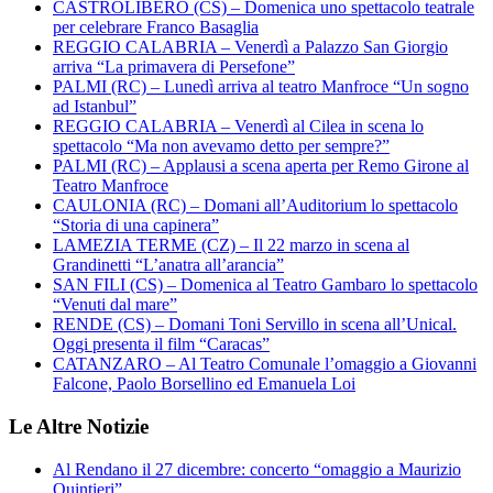
CASTROLIBERO (CS) – Domenica uno spettacolo teatrale
per celebrare Franco Basaglia
REGGIO CALABRIA – Venerdì a Palazzo San Giorgio
arriva “La primavera di Persefone”
PALMI (RC) – Lunedì arriva al teatro Manfroce “Un sogno
ad Istanbul”
REGGIO CALABRIA – Venerdì al Cilea in scena lo
spettacolo “Ma non avevamo detto per sempre?”
PALMI (RC) – Applausi a scena aperta per Remo Girone al
Teatro Manfroce
CAULONIA (RC) – Domani all’Auditorium lo spettacolo
“Storia di una capinera”
LAMEZIA TERME (CZ) – Il 22 marzo in scena al
Grandinetti “L’anatra all’arancia”
SAN FILI (CS) – Domenica al Teatro Gambaro lo spettacolo
“Venuti dal mare”
RENDE (CS) – Domani Toni Servillo in scena all’Unical.
Oggi presenta il film “Caracas”
CATANZARO – Al Teatro Comunale l’omaggio a Giovanni
Falcone, Paolo Borsellino ed Emanuela Loi
Le Altre Notizie
Al Rendano il 27 dicembre: concerto “omaggio a Maurizio
Quintieri”