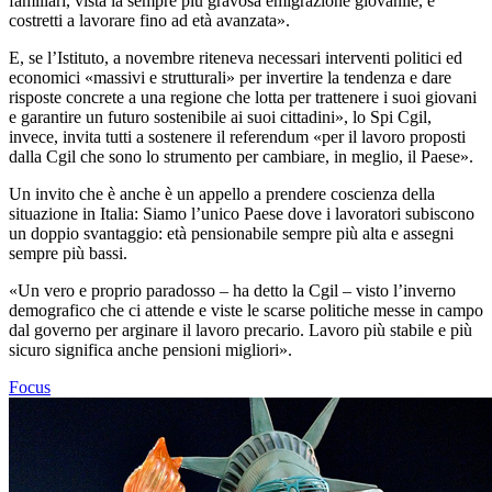
familiari, vista la sempre più gravosa emigrazione giovanile, e
costretti a lavorare fino ad età avanzata».
E, se l’Istituto, a novembre riteneva necessari interventi politici ed
economici «massivi e strutturali» per invertire la tendenza e dare
risposte concrete a una regione che lotta per trattenere i suoi giovani
e garantire un futuro sostenibile ai suoi cittadini», lo Spi Cgil,
invece, invita tutti a sostenere il referendum «per il lavoro proposti
dalla Cgil che sono lo strumento per cambiare, in meglio, il Paese».
Un invito che è anche è un appello a prendere coscienza della
situazione in Italia: Siamo l’unico Paese dove i lavoratori subiscono
un doppio svantaggio: età pensionabile sempre più alta e assegni
sempre più bassi.
«Un vero e proprio paradosso – ha detto la Cgil – visto l’inverno
demografico che ci attende e viste le scarse politiche messe in campo
dal governo per arginare il lavoro precario. Lavoro più stabile e più
sicuro significa anche pensioni migliori».
Focus