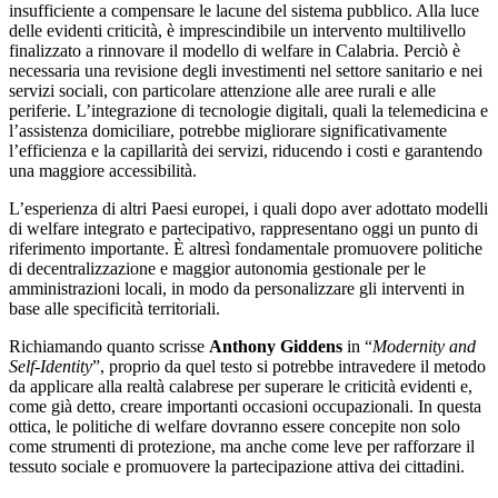
insufficiente a compensare le lacune del sistema pubblico. Alla luce
delle evidenti criticità, è imprescindibile un intervento multilivello
finalizzato a rinnovare il modello di welfare in Calabria. Perciò è
necessaria una revisione degli investimenti nel settore sanitario e nei
servizi sociali, con particolare attenzione alle aree rurali e alle
periferie. L’integrazione di tecnologie digitali, quali la telemedicina e
l’assistenza domiciliare, potrebbe migliorare significativamente
l’efficienza e la capillarità dei servizi, riducendo i costi e garantendo
una maggiore accessibilità.
L’esperienza di altri Paesi europei, i quali dopo aver adottato modelli
di welfare integrato e partecipativo, rappresentano oggi un punto di
riferimento importante. È altresì fondamentale promuovere politiche
di decentralizzazione e maggior autonomia gestionale per le
amministrazioni locali, in modo da personalizzare gli interventi in
base alle specificità territoriali.
R
ichiamando quanto scrisse
Anthony Giddens
in “
Modernity and
Self-Identity
”, proprio da quel testo si potrebbe intravedere il metodo
da applicare alla realtà calabrese per superare le criticità evidenti e,
come già detto, creare importanti occasioni occupazionali. In questa
ottica, le politiche di welfare dovranno essere concepite non solo
come strumenti di protezione, ma anche come leve per rafforzare il
tessuto sociale e promuovere la partecipazione attiva dei cittadini.