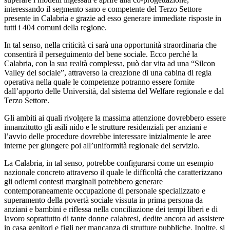
interessando il segmento sano e competente del Terzo Settore
presente in Calabria e grazie ad esso generare immediate risposte in
tutti i 404 comuni della regione.
In tal senso, nella criticità ci sarà una opportunità straordinaria che
consentirà il perseguimento del bene sociale. Ecco perché la
Calabria, con la sua realtà complessa, può dar vita ad una “Silcon
Valley del sociale”, attraverso la creazione di una cabina di regia
operativa nella quale le competenze potranno essere fornite
dall’apporto delle Università, dal sistema del Welfare regionale e dal
Terzo Settore.
Gli ambiti ai quali rivolgere la massima attenzione dovrebbero essere
innanzitutto gli asili nido e le strutture residenziali per anziani e
l’avvio delle procedure dovrebbe interessare inizialmente le aree
interne per giungere poi all’uniformità regionale del servizio.
La Calabria, in tal senso, potrebbe configurarsi come un esempio
nazionale concreto attraverso il quale le difficoltà che caratterizzano
gli odierni contesti marginali potrebbero generare
contemporaneamente occupazione di personale specializzato e
superamento della povertà sociale vissuta in prima persona da
anziani e bambini e riflessa nella conciliazione dei tempi liberi e di
lavoro soprattutto di tante donne calabresi, dedite ancora ad assistere
in casa genitori e figli per mancanza di strutture pubbliche. Inoltre, si