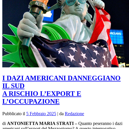
I DAZI AMERICANI DANNEGGIANO
IL SUD
A RISCHIO L’EXPORT E
L’OCCUPAZIONE
Pubblicato il
5 Febbraio 2025
|
da
Redazione
di
ANTONIETTA MARIA STRATI –
Quanto peseranno i dazi
americani sull’export del Mezzogiorno? A questo interrogativo