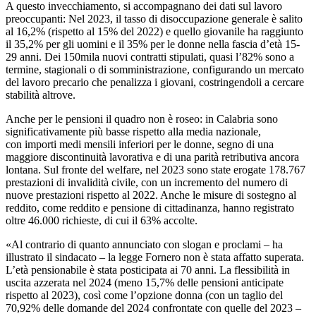
A questo invecchiamento, si accompagnano dei dati sul lavoro
preoccupanti: Nel 2023, il tasso di disoccupazione generale è salito
al 16,2% (rispetto al 15% del 2022) e quello giovanile ha raggiunto
il 35,2% per gli uomini e il 35% per le donne nella fascia d’età 15-
29 anni. Dei 150mila nuovi contratti stipulati, quasi l’82% sono a
termine, stagionali o di somministrazione, configurando un mercato
del lavoro precario che penalizza i giovani, costringendoli a cercare
stabilità altrove.
Anche per le pensioni il quadro non è roseo: in Calabria sono
significativamente più basse rispetto alla media nazionale,
con importi medi mensili inferiori per le donne, segno di una
maggiore discontinuità lavorativa e di una parità retributiva ancora
lontana. Sul fronte del welfare, nel 2023 sono state erogate 178.767
prestazioni di invalidità civile, con un incremento del numero di
nuove prestazioni rispetto al 2022. Anche le misure di sostegno al
reddito, come reddito e pensione di cittadinanza, hanno registrato
oltre 46.000 richieste, di cui il 63% accolte.
«Al contrario di quanto annunciato con slogan e proclami – ha
illustrato il sindacato – la legge Fornero non è stata affatto superata.
L’età pensionabile è stata posticipata ai 70 anni. La flessibilità in
uscita azzerata nel 2024 (meno 15,7% delle pensioni anticipate
rispetto al 2023), così come l’opzione donna (con un taglio del
70,92% delle domande del 2024 confrontate con quelle del 2023 –