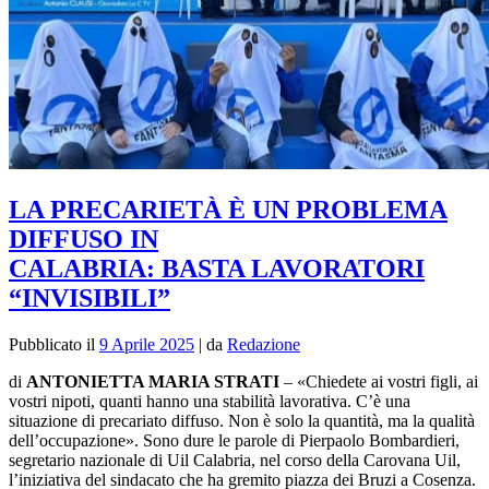
LA PRECARIETÀ È UN PROBLEMA
DIFFUSO IN
CALABRIA: BASTA LAVORATORI
“INVISIBILI”
Pubblicato il
9 Aprile 2025
|
da
Redazione
di
ANTONIETTA MARIA STRATI
– «Chiedete ai vostri figli, ai
vostri nipoti, quanti hanno una stabilità lavorativa. C’è una
situazione di precariato diffuso. Non è solo la quantità, ma la qualità
dell’occupazione». Sono dure le parole di Pierpaolo Bombardieri,
segretario nazionale di Uil Calabria, nel corso della Carovana Uil,
l’iniziativa del sindacato che ha gremito piazza dei Bruzi a Cosenza.