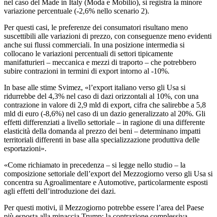
nel caso del Made in Italy (Moda e Mobilio), si registra la minore
variazione percentuale (-2,6% nello scenario 2).
Per questi casi, le preferenze dei consumatori risultano meno
suscettibili alle variazioni di prezzo, con conseguenze meno evidenti
anche sui flussi commerciali. In una posizione intermedia si
collocano le variazioni percentuali di settori tipicamente
manifatturieri – meccanica e mezzi di traporto – che potrebbero
subire contrazioni in termini di export intorno al -10%.
In base alle stime Svimez, «l’export italiano verso gli Usa si
ridurrebbe del 4,3% nel caso di dazi orizzontali al 10%, con una
contrazione in valore di 2,9 mld di export, cifra che salirebbe a 5,8
mld di euro (-8,6%) nel caso di un dazio generalizzato al 20%. Gli
effetti differenziati a livello settoriale – in ragione di una differente
elasticità della domanda al prezzo dei beni – determinano impatti
territoriali differenti in base alla specializzazione produttiva delle
esportazioni».
«Come richiamato in precedenza – si legge nello studio – la
composizione settoriale dell’export del Mezzogiorno verso gli Usa si
concentra su Agroalimentare e Automotive, particolarmente esposti
agli effetti dell’introduzione dei dazi.
Per questi motivi, il Mezzogiorno potrebbe essere l’area del Paese
più esposta alla minaccia Trump: la contrazione complessiva