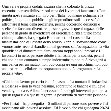
Una vera e propria ondata azzurra che ha colorato la piazza
cosentina per sensibilizzare sul tema dei lavoratori fantasma: «Con
questa nostra iniziativa in giro per l’Italia, vogliamo richiamare la
politica, l’opinione pubblica e gli imprenditori sulla necessità di
affrontare il tema della precarietà, perché occorrono decisioni e
scelte che facciano diventare queste ragazze e questi ragazzi delle
persone in grado di rivendicare ed esercitare diritti e tutele come
chiunque altro», ha spiegato Bombardieri nel corso della
manifestazione di Pescara dello scorso 3 aprile, sottolineando come
«nonostante record sbandierati dal governo sull’occupazione, la vita
quotidiana ci dimostra tutt’altro: ancora troppi sono i precari e i
lavoratori in nero, persone ridotte a fantasmi per la società, perché
chi non ha un contratto a tempo indeterminato non può rivolgersi a
una banca per un mutuo, non può comprare una macchina, non può
acquistare un cellulare, ma soprattutto non può programmare la
propria vita».
«Chi ha un lavoro precario è un fantasma – ha tuonato il sindacalista
a Cosenza – non lo vede nessuno, soprattutto le banche e chi deve
vendergli le case. Allora è necessario fare degli interventi per dare a
questi ragazzi e a queste ragazze la possibilità di diventare persone».
«Per l’Istat – ha proseguito – 6 milioni di persone sono povere e 7 si
avvicinano alla povertà assoluta. Ed è ovvio che chi guadagna 20-24