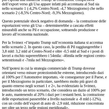
dell’export verso gli Usa appare infatti più accentuata al Sud sia
nello scenario 1 (-4,2% Centro-Nord; -4,7 Mezzogiorno) che nello
scenario 2 (-8,5% Centro-Nord; -9,3% Mezzogiorno).
Questo potenziale shock negativo di domanda – la contrazione delle
esportazioni verso gli Usa – determinerebbe a cascata effetti
misurabili anche su Pil e occupazione, sottraendo produzione e
lavoro all’economia nazionale.
Per la Svimez «l’impatto Trump sull’economia italiana si accentua
nello scenario 2. In questo caso, la perdita di Pil raggiungerebbe i
3,8 mld: 3,2 mld al Centro-Nord e oltre -0,5 mld al Sud e i posti di
lavori a rischio supererebbero i 54mila: -46mila nelle regioni centro-
settentrionali e -7mila nel Mezzogiorno».
Nell’ipotesi in cui la strategia commerciale di Trump dovesse
orientarsi verso misure protezionistiche estreme, introducendo dazi
al 100% per l’Automotive importato, «le conseguenze per il Paese, e
per il Mezzogiorno in particolare, sarebbero molto più gravi di
quanto emerso negli scenari 1 e 2», ha evidenziato la Svimez,
introducendo un terzo scenario, che considera un dazio al 100% per
le auto, mantenendo al 20% i dazi per i restanti beni, la contrazione
delle esportazioni passerebbe a livello nazionale a -8 mld (-12%),
con un crollo dell’export di auto di -2,9 mld, riduzione concentrata
per oltre un terzo nelle regioni meridionali».