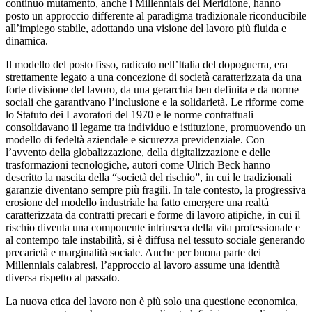
continuo mutamento, anche i Millennials del Meridione, hanno
posto un approccio differente al paradigma tradizionale riconducibile
all’impiego stabile, adottando una visione del lavoro più fluida e
dinamica.
Il modello del posto fisso, radicato nell’Italia del dopoguerra, era
strettamente legato a una concezione di società caratterizzata da una
forte divisione del lavoro, da una gerarchia ben definita e da norme
sociali che garantivano l’inclusione e la solidarietà. Le riforme come
lo Statuto dei Lavoratori del 1970 e le norme contrattuali
consolidavano il legame tra individuo e istituzione, promuovendo un
modello di fedeltà aziendale e sicurezza previdenziale. Con
l’avvento della globalizzazione, della digitalizzazione e delle
trasformazioni tecnologiche, autori come Ulrich Beck hanno
descritto la nascita della “società del rischio”, in cui le tradizionali
garanzie diventano sempre più fragili. In tale contesto, la progressiva
erosione del modello industriale ha fatto emergere una realtà
caratterizzata da contratti precari e forme di lavoro atipiche, in cui il
rischio diventa una componente intrinseca della vita professionale e
al contempo tale instabilità, si è diffusa nel tessuto sociale generando
precarietà e marginalità sociale. Anche per buona parte dei
Millennials calabresi, l’approccio al lavoro assume una identità
diversa rispetto al passato.
La nuova etica del lavoro non è più solo una questione economica,