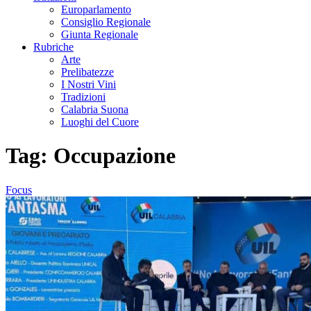
Europarlamento
Consiglio Regionale
Giunta Regionale
Rubriche
Arte
Prelibatezze
I Nostri Vini
Tradizioni
Calabria Suona
Luoghi del Cuore
Tag:
Occupazione
Focus