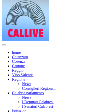
home
Catanzaro
Cosenza
Crotone
Reggio
Vibo Valentia
Regione
News
Consiglieri Regionali
Calabria parlamento
News
I Deputati Calabresi
I Senatori Calabresi
Istituzioni