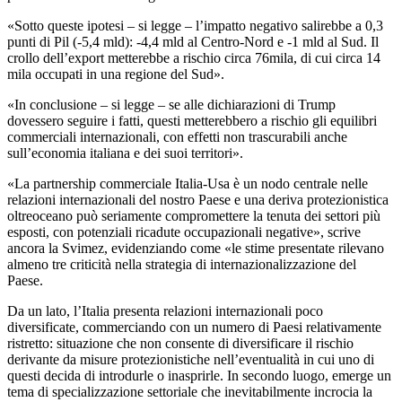
«Sotto queste ipotesi – si legge – l’impatto negativo salirebbe a 0,3
punti di Pil (-5,4 mld): -4,4 mld al Centro-Nord e -1 mld al Sud. Il
crollo dell’export metterebbe a rischio circa 76mila, di cui circa 14
mila occupati in una regione del Sud».
«In conclusione – si legge – se alle dichiarazioni di Trump
dovessero seguire i fatti, questi metterebbero a rischio gli equilibri
commerciali internazionali, con effetti non trascurabili anche
sull’economia italiana e dei suoi territori».
«La partnership commerciale Italia-Usa è un nodo centrale nelle
relazioni internazionali del nostro Paese e una deriva protezionistica
oltreoceano può seriamente compromettere la tenuta dei settori più
esposti, con potenziali ricadute occupazionali negative», scrive
ancora la Svimez, evidenziando come «le stime presentate rilevano
almeno tre criticità nella strategia di internazionalizzazione del
Paese.
Da un lato, l’Italia presenta relazioni internazionali poco
diversificate, commerciando con un numero di Paesi relativamente
ristretto: situazione che non consente di diversificare il rischio
derivante da misure protezionistiche nell’eventualità in cui uno di
questi decida di introdurle o inasprirle. In secondo luogo, emerge un
tema di specializzazione settoriale che inevitabilmente incrocia la