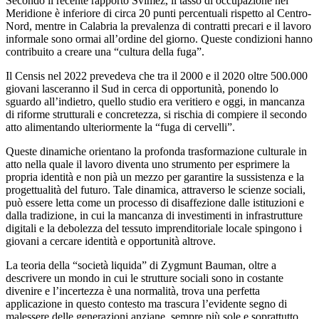
Secondo il recente rapporto Svimez, il tasso di occupazione nel
Meridione è inferiore di circa 20 punti percentuali rispetto al Centro-
Nord, mentre in Calabria la prevalenza di contratti precari e il lavoro
informale sono ormai all’ordine del giorno. Queste condizioni hanno
contribuito a creare una “cultura della fuga”.
Il Censis nel 2022 prevedeva che tra il 2000 e il 2020 oltre 500.000
giovani lasceranno il Sud in cerca di opportunità, ponendo lo
sguardo all’indietro, quello studio era veritiero e oggi, in mancanza
di riforme strutturali e concretezza, si rischia di compiere il secondo
atto alimentando ulteriormente la “fuga di cervelli”.
Queste dinamiche orientano la profonda trasformazione culturale in
atto nella quale il lavoro diventa uno strumento per esprimere la
propria identità e non pià un mezzo per garantire la sussistenza e la
progettualità del futuro. Tale dinamica, attraverso le scienze sociali,
può essere letta come un processo di disaffezione dalle istituzioni e
dalla tradizione, in cui la mancanza di investimenti in infrastrutture
digitali e la debolezza del tessuto imprenditoriale locale spingono i
giovani a cercare identità e opportunità altrove.
La teoria della “società liquida” di Zygmunt Bauman, oltre a
descrivere un mondo in cui le strutture sociali sono in costante
divenire e l’incertezza è una normalità, trova una perfetta
applicazione in questo contesto ma trascura l’evidente segno di
malessere delle generazioni anziane, sempre più sole e soprattutto