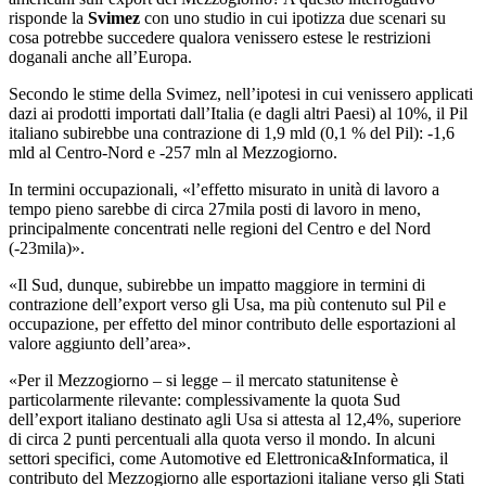
risponde la
Svimez
con uno studio in cui ipotizza due scenari su
cosa potrebbe succedere qualora venissero estese le restrizioni
doganali anche all’Europa.
Secondo le stime della Svimez, nell’ipotesi in cui venissero applicati
dazi ai prodotti importati dall’Italia (e dagli altri Paesi) al 10%, il Pil
italiano subirebbe una contrazione di 1,9 mld (0,1 % del Pil): -1,6
mld al Centro-Nord e -257 mln al Mezzogiorno.
In termini occupazionali, «l’effetto misurato in unità di lavoro a
tempo pieno sarebbe di circa 27mila posti di lavoro in meno,
principalmente concentrati nelle regioni del Centro e del Nord
(-23mila)».
«Il Sud, dunque, subirebbe un impatto maggiore in termini di
contrazione dell’export verso gli Usa, ma più contenuto sul Pil e
occupazione, per effetto del minor contributo delle esportazioni al
valore aggiunto dell’area».
«Per il Mezzogiorno – si legge – il mercato statunitense è
particolarmente rilevante: complessivamente la quota Sud
dell’export italiano destinato agli Usa si attesta al 12,4%, superiore
di circa 2 punti percentuali alla quota verso il mondo. In alcuni
settori specifici, come Automotive ed Elettronica&Informatica, il
contributo del Mezzogiorno alle esportazioni italiane verso gli Stati