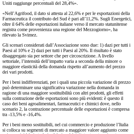
Uniti raggiunge percentuali del 28,4%».
«Nell’Agrifood, il dato si attesta al 22,6% e per le esportazioni della
Farmaceutica il contributo del Sud è pari all’11,2%. Sugli Energetici,
oltre il 64% delle esportazioni italiane verso il mercato statunitense
registra come provenienza una regione del Mezzogiorno», ha
rilevato la Svimez.
Gli scenari considerati dall’Associazione sono due: 1) dazi per tutti i
Paesi al 10% e 2) dazi per tutti i Paesi al 20%. Il risultato è stato
disaggregato sia per settore che per circoscrizione. A livello
settoriale, l’intensità dell’impatto varia a seconda della minore o
maggiore elasticità della domanda rispetto all’aumento del prezzo
dei vari prodotti.
Per i beni indifferenziati, per i quali una piccola variazione di prezzo
può determinare una significativa variazione nella domanda in
ragione di una maggiore sostituibilità con altri prodotti, gli effetti
sulla contrazione delle esportazioni sono più evidenti: è questo il
caso dei beni agroalimentari, farmaceutici e chimici dove, nello
scenario 2, la contrazione percentuale delle esportazioni è compresa
tra -13,5% e -16,4%.
Per i beni meno sostituibili, nel cui commercio e produzione l’Italia
si colloca su segmenti di mercato a maggiore valore aggiunto come