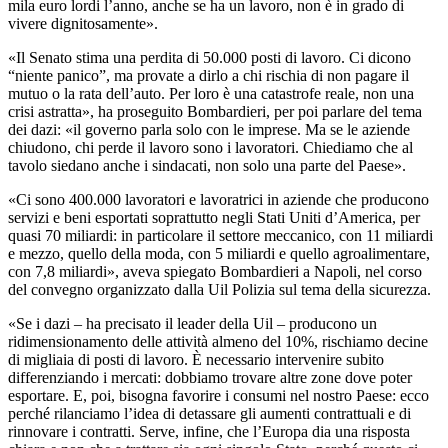
mila euro lordi l’anno, anche se ha un lavoro, non è in grado di
vivere dignitosamente».
«Il Senato stima una perdita di 50.000 posti di lavoro. Ci dicono
“niente panico”, ma provate a dirlo a chi rischia di non pagare il
mutuo o la rata dell’auto. Per loro è una catastrofe reale, non una
crisi astratta», ha proseguito Bombardieri, per poi parlare del tema
dei dazi: «il governo parla solo con le imprese. Ma se le aziende
chiudono, chi perde il lavoro sono i lavoratori. Chiediamo che al
tavolo siedano anche i sindacati, non solo una parte del Paese».
«Ci sono 400.000 lavoratori e lavoratrici in aziende che producono
servizi e beni esportati soprattutto negli Stati Uniti d’America, per
quasi 70 miliardi: in particolare il settore meccanico, con 11 miliardi
e mezzo, quello della moda, con 5 miliardi e quello agroalimentare,
con 7,8 miliardi», aveva spiegato Bombardieri a Napoli, nel corso
del convegno organizzato dalla Uil Polizia sul tema della sicurezza.
«Se i dazi
– ha precisato il leader della Uil –
producono un
ridimensionamento delle attività almeno del 10%, rischiamo decine
di migliaia di posti di lavoro. È necessario intervenire subito
differenziando i mercati: dobbiamo trovare altre zone dove poter
esportare. E, poi, bisogna favorire i consumi nel nostro Paese: ecco
perché
rilanciamo l’idea di detassare gli aumenti contrattuali e di
rinnovare i contratti. Serve, infine, che l’Europa dia una risposta