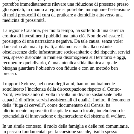
potrebbe immediatamente rilevare una riduzione di presenze presso
gli ospedali, in quanto a regime si potrebbe immaginare l’estensione
di molti protocolli di cura da praticare a domicilio attraverso una
medicina di prossimità.
La regione Calabria, per molto tempo, ha sofferto di una carenza
cronica di investimenti pubblici ma tutto ciò. Non dovrà essere il
prosieguo di una narrazione negativa. Da tale causa, senza voler
dare colpa alcuna ai privati, abbiamo assistito alla costante
obsolescenza delle infrastrutture sociosanitarie e dei rispettivi servizi
resi, spesso dislocate in maniera disomogenea sul territorio e oggi,
recuperare quel divario, è una autentica sfida titanica al quale
bisogna guardare l’obiettivo con fiducia e con un metodo ben
preciso.
I
rapporti Svimez, nel corso degli anni, hanno puntualmente
sottolineato l’incidenza della disoccupazione rispetto al Centro-
Nord, evidenziando di volta in volta un divario sostanziale nella
capacità di offrire servizi assistenziali di qualità. Inoltre, il fenomeno
della “fuga di cervelli”, come documentato dal Censis, ha
ulteriormente impoverito il capitale umano locale, indebolendo le
potenzialità di innovazione e rigenerazione del sistema di welfare.
In un simile contesto, il ruolo della famiglia e delle reti comunitarie,
in passato fondamentali per la coesione sociale, risulta spesso