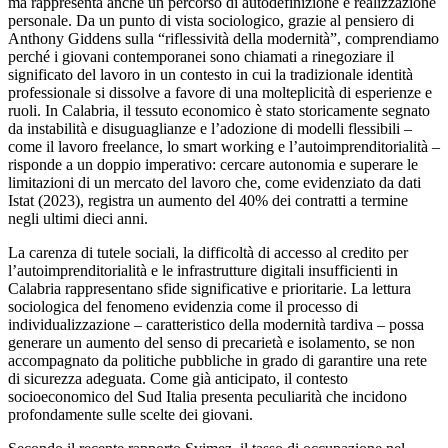
ma rappresenta anche un percorso di autodefinizione e realizzazione
personale. Da un punto di vista sociologico, grazie al pensiero di
Anthony Giddens sulla “riflessività della modernità”, comprendiamo
perché i giovani contemporanei sono chiamati a rinegoziare il
significato del lavoro in un contesto in cui la tradizionale identità
professionale si dissolve a favore di una molteplicità di esperienze e
ruoli. In Calabria, il tessuto economico è stato storicamente segnato
da instabilità e disuguaglianze e l’adozione di modelli flessibili –
come il lavoro freelance, lo smart working e l’autoimprenditorialità –
risponde a un doppio imperativo: cercare autonomia e superare le
limitazioni di un mercato del lavoro che, come evidenziato da dati
Istat (2023), registra un aumento del 40% dei contratti a termine
negli ultimi dieci anni.
La carenza di tutele sociali, la difficoltà di accesso al credito per
l’autoimprenditorialità e le infrastrutture digitali insufficienti in
Calabria rappresentano sfide significative e prioritarie. La lettura
sociologica del fenomeno evidenzia come il processo di
individualizzazione – caratteristico della modernità tardiva – possa
generare un aumento del senso di precarietà e isolamento, se non
accompagnato da politiche pubbliche in grado di garantire una rete
di sicurezza adeguata. Come già anticipato, il contesto
socioeconomico del Sud Italia presenta peculiarità che incidono
profondamente sulle scelte dei giovani.