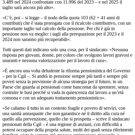
3.489 nel 2024 confrontate con 11.996 del 2023 – e nel 2025 il
taglio sarà ancora più alto».
«C’è, poi – si legge – il nodo della quota 103 (62 + 41 anni di
contributi) che è stata prorogata con il ricalcolo contributivo, con un
importante taglio sul calcolo della pensione. Per chi è già in
pensione non va meglio: i tagli alla perequazione per il 2023 e il
2024 non saranno più recuperabili».
Tutti questi dati indicano solo una cosa, per il sindacato: «Nessuna
risposta per giovani, donne, per coloro che svolgono lavori gravosi e
usuranti e nessuna valorizzazione per il lavoro di cura».
«È ancora una volta deludente la riforma pensionistica del Governo
– per la Cgil –. Si andrà in pensione sempre più tardi e sempre più
poveri senza la previsione di alcuna strategia per il futuro, in un
Paese che guarda ai pensionati come bancomat da spremere, senza
costruire le basi perché si vada in quiescenza dal lavoro a un’età
consona e con un adeguato trattamento pensionistico».
«Se caliamo il tutto in un contesto fragile e povero di servizi, con
una sanità annaspante che non garantisce né il diritto alla cura né
quello alla prevenzione, quello che si prospetta – scrive il sindacato
pensionati della Cgil – è una regione di anziani, con difficoltà a
potersi occupare della propria salute, molti dei quali senza riferimenti