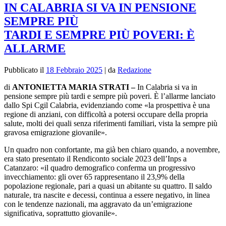
IN CALABRIA SI VA IN PENSIONE
SEMPRE PIÙ
TARDI E SEMPRE PIÙ POVERI: È
ALLARME
Pubblicato il
18 Febbraio 2025
|
da
Redazione
di
ANTONIETTA MARIA STRATI –
In Calabria si va in
pensione sempre più tardi e sempre più poveri. È l’allarme lanciato
dallo Spi Cgil Calabria, evidenziando come «la prospettiva è una
regione di anziani, con difficoltà a potersi occupare della propria
salute, molti dei quali senza riferimenti familiari, vista la sempre più
gravosa emigrazione giovanile».
Un quadro non confortante, ma già ben chiaro quando, a novembre,
era stato presentato il Rendiconto sociale 2023 dell’Inps a
Catanzaro: «il quadro demografico conferma un progressivo
invecchiamento: gli over 65 rappresentano il 23,9% della
popolazione regionale, pari a quasi un abitante su quattro. Il saldo
naturale, tra nascite e decessi, continua a essere negativo, in linea
con le tendenze nazionali, ma aggravato da un’emigrazione
significativa, soprattutto giovanile».