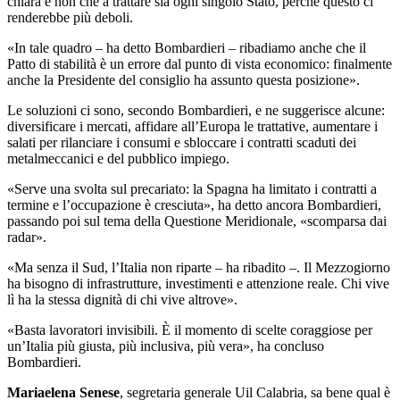
chiara e non che a trattare sia ogni singolo Stato, perché questo ci
renderebbe più deboli.
«In tale quadro
– ha detto Bombardieri –
ribadiamo anche che il
Patto di stabilità è un errore dal punto di vista economico: finalmente
anche la Presidente del consiglio ha assunto questa posizione».
Le soluzioni ci sono, secondo Bombardieri, e ne suggerisce alcune:
diversificare i mercati, affidare all’Europa le trattative, aumentare i
salati per rilanciare i consumi e sbloccare i contratti scaduti dei
metalmeccanici e del pubblico impiego.
«Serve una svolta sul precariato: la Spagna ha limitato i contratti a
termine e l’occupazione è cresciuta», ha detto ancora Bombardieri,
passando poi sul tema della Questione Meridionale, «scomparsa dai
radar».
«Ma senza il Sud, l’Italia non riparte – ha ribadito –. Il Mezzogiorno
ha bisogno di infrastrutture, investimenti e attenzione reale. Chi vive
lì ha la stessa dignità di chi vive altrove».
«Basta lavoratori invisibili. È il momento di scelte coraggiose per
un’Italia più giusta, più inclusiva, più vera», ha concluso
Bombardieri.
Mariaelena Senese
, segretaria generale Uil Calabria, sa bene qual è