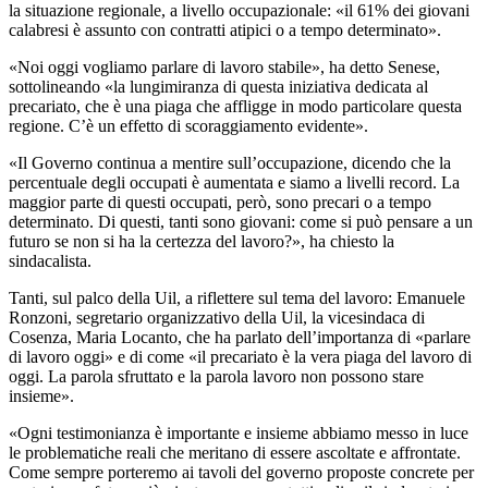
la situazione regionale, a livello occupazionale: «il 61% dei giovani
calabresi è assunto con contratti atipici o a tempo determinato».
«Noi oggi vogliamo parlare di lavoro stabile», ha detto Senese,
sottolineando «la lungimiranza di questa iniziativa dedicata al
precariato, che è una piaga che affligge in modo particolare questa
regione. C’è un effetto di scoraggiamento evidente».
«Il Governo continua a mentire sull’occupazione, dicendo che la
percentuale degli occupati è aumentata e siamo a livelli record. La
maggior parte di questi occupati, però, sono precari o a tempo
determinato. Di questi, tanti sono giovani: come si può pensare a un
futuro se non si ha la certezza del lavoro?», ha chiesto la
sindacalista.
Tanti, sul palco della Uil, a riflettere sul tema del lavoro: Emanuele
Ronzoni, segretario organizzativo della Uil, la vicesindaca di
Cosenza, Maria Locanto, che ha parlato dell’importanza di «parlare
di lavoro oggi» e di come «il precariato è la vera piaga del lavoro di
oggi. La parola sfruttato e la parola lavoro non possono stare
insieme».
«Ogni testimonianza è importante e insieme abbiamo messo in luce
le problematiche reali che meritano di essere ascoltate e affrontate.
Come sempre porteremo ai tavoli del governo proposte concrete per