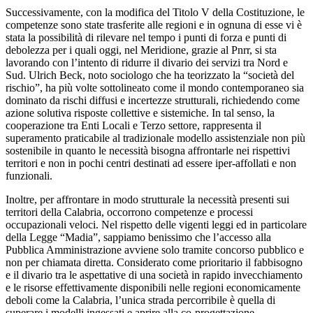
Successivamente, con la modifica del Titolo V della Costituzione, le
competenze sono state trasferite alle regioni e in ognuna di esse vi è
stata la possibilità di rilevare nel tempo i punti di forza e punti di
debolezza per i quali oggi, nel Meridione, grazie al Pnrr, si sta
lavorando con l’intento di ridurre il divario dei servizi tra Nord e
Sud. Ulrich Beck, noto sociologo che ha teorizzato la “società del
rischio”, ha più volte sottolineato come il mondo contemporaneo sia
dominato da rischi diffusi e incertezze strutturali, richiedendo come
azione solutiva risposte collettive e sistemiche. In tal senso, la
cooperazione tra Enti Locali e Terzo settore, rappresenta il
superamento praticabile al tradizionale modello assistenziale non più
sostenibile in quanto le necessità bisogna affrontarle nei rispettivi
territori e non in pochi centri destinati ad essere iper-affollati e non
funzionali.
Inoltre, per affrontare in modo strutturale la necessità presenti sui
territori della Calabria, occorrono competenze e processi
occupazionali veloci. Nel rispetto delle vigenti leggi ed in particolare
della Legge “Madia”, sappiamo benissimo che l’accesso alla
Pubblica Amministrazione avviene solo tramite concorso pubblico e
non per chiamata diretta. Considerato come prioritario il fabbisogno
e il divario tra le aspettative di una società in rapido invecchiamento
e le risorse effettivamente disponibili nelle regioni economicamente
deboli come la Calabria, l’unica strada percorribile è quella di
superare i modelli ingessati e aprire alla co-progettazione,