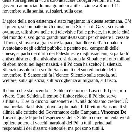
della sua segreteria –. Sa solo attaccare Giorgia Meloni e il suo
governo annunciando una grande manifestazione a Roma l’11
novembre sulla sanità, sui salari, sulla casa.
L’apice della non esistenza è stato raggiunto in questa settimana. C’è
la guerra, si combatte in Ucraina, nella Striscia di Gaza, si discute
ovunque, talk show nelle reti televisive Rai e private, in tutte le città
del mondo si svolgono grandi manifestazioni per chiedere il cessate
il fuoco, si invoca a gran voce la pace, bandiere dell’arcobaleno
sventolano negli edifici pubblici e persino nei campanili delle
chiese, si parla dei diritti dei Palestinesi e degli israeliani, si parla di
antisemitismo e di antisionismo, si ricorda la Shoah e gli otto milioni
di ebrei morti nei lager nazisti, e il Pd cosa ha scelto? Il silenzio.
Silenzio assoluto ha scritto Sansonetti nel suo editoriale del 7
novembre. E Sansonetti fa l’elenco: Silenzio sulla scuola, sul
welfare, sulla giustizia, sull’accoglienza ai migranti, sul fisco.
Il danno che sta facendo la Schlein è enorme. Lasci il Pd per farlo
vivere. Cara Schlein, il tempo è finito: ridacci il Pd che serve
all’Italia. E se lo dicono Sansonetti e l’Unità dobbiamo crederci. È
una bordata da sinistra, dove fa più male. Il Direttore Sansonetti si
allinea alle critiche del Governatore della Campania
Vincenzo De
Luca
il quale liquida l’esperienza della Schlein come un tentativo di
togliere potere ai vecchi marpioni del Pd, a tutti i principali
responsabili del disastro elettorale, ma poi sono tutti lì.