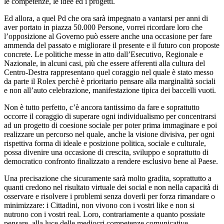
le competenze, le idee ed i progetti.
Ed allora, a quel Pd che ora sarà impegnato a vantarsi per anni di
aver portato in piazza 50.000 Persone, vorrei ricordare loro che
l’opposizione al Governo può essere anche una occasione per fare
ammenda del passato e migliorare il presente e il futuro con proposte
concrete. Le politiche messe in atto dall’Esecutivo, Regionale e
Nazionale, in alcuni casi, più che essere afferenti alla cultura del
Centro-Destra rappresentano quel coraggio nel quale è stato messo
da parte il Rolex perchè è prioritario pensare alla marginalità sociali
e non all’auto celebrazione, manifestazione tipica dei baccelli vuoti.
Non è tutto perfetto, c’è ancora tantissimo da fare e soprattutto
occorre il coraggio di superare ogni individualismo per concentrarsi
ad un progetto di coesione sociale per poter prima immaginare e poi
realizzare un percorso nel quale, anche la visione divisiva, per ogni
rispettiva forma di ideale e posizione politica, sociale e culturale,
possa divenire una occasione di crescita, sviluppo e soprattutto di
democratico confronto finalizzato a rendere esclusivo bene al Paese.
Una precisazione che sicuramente sarà molto gradita, soprattutto a
quanti credono nel risultato virtuale dei social e non nella capacità di
osservare e risolvere i problemi senza doverli per forza rimandare o
minimizzare: i Cittadini, non vivono con i vostri like e non si
nutrono con i vostri real. Loro, contrariamente a quanto possiate
pensare, alla luce delle mediocri competenze comunicative