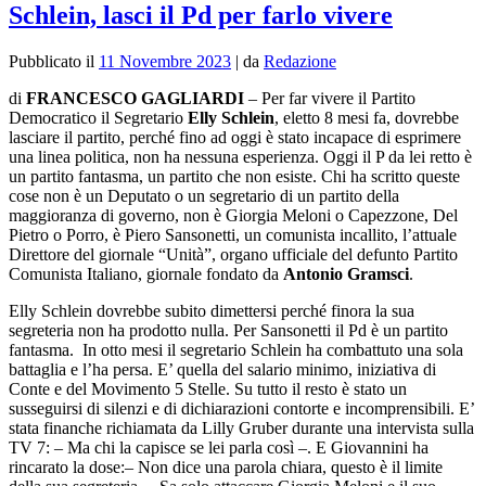
Schlein, lasci il Pd per farlo vivere
Pubblicato il
11 Novembre 2023
|
da
Redazione
di
FRANCESCO GAGLIARDI
–
Per far vivere il Partito
Democratico il Segretario
Elly Schlein
, eletto 8 mesi fa, dovrebbe
lasciare il partito, perché fino ad oggi è stato incapace di esprimere
una linea politica, non ha nessuna esperienza. Oggi il P da lei retto è
un partito fantasma, un partito che non esiste. Chi ha scritto queste
cose non è un Deputato o un segretario di un partito della
maggioranza di governo, non è Giorgia Meloni o Capezzone, Del
Pietro o Porro, è Piero Sansonetti, un comunista incallito, l’attuale
Direttore del giornale “Unità”, organo ufficiale del defunto Partito
Comunista Italiano, giornale fondato da
Antonio Gramsci
.
Elly Schlein dovrebbe subito dimettersi perché finora la sua
segreteria non ha prodotto nulla. Per Sansonetti il Pd è un partito
fantasma. In otto mesi il segretario Schlein ha combattuto una sola
battaglia e l’ha persa. E’ quella del salario minimo, iniziativa di
Conte e del Movimento 5 Stelle. Su tutto il resto è stato un
susseguirsi di silenzi e di dichiarazioni contorte e incomprensibili. E’
stata finanche richiamata da Lilly Gruber durante una intervista sulla
TV 7: – Ma chi la capisce se lei parla così –. E Giovannini ha
rincarato la dose:– Non dice una parola chiara, questo è il limite