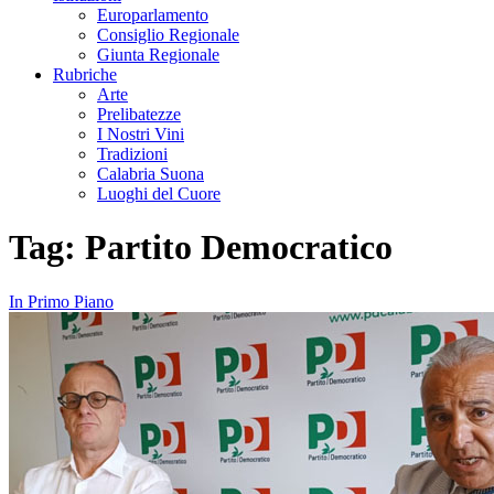
Europarlamento
Consiglio Regionale
Giunta Regionale
Rubriche
Arte
Prelibatezze
I Nostri Vini
Tradizioni
Calabria Suona
Luoghi del Cuore
Tag:
Partito Democratico
In Primo Piano