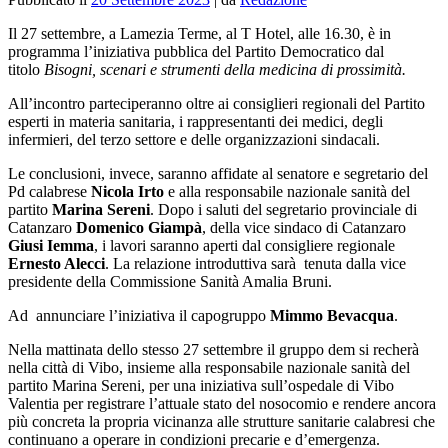
Il 27 settembre, a Lamezia Terme, al T Hotel, alle 16.30, è in
programma l’iniziativa pubblica del Partito Democratico dal
titolo
Bisogni, scenari e strumenti della medicina di
prossimità.
All’incontro parteciperanno oltre ai consiglieri regionali del Partito
esperti in materia sanitaria, i rappresentanti dei medici, degli
infermieri, del terzo settore e delle organizzazioni sindacali.
Le conclusioni, invece, saranno affidate al senatore e segretario del
Pd calabrese
Nicola Irto
e alla responsabile nazionale sanità del
partito
Marina Sereni
. Dopo i saluti del segretario provinciale di
Catanzaro
Domenico Giampà
, della vice sindaco di Catanzaro
Giusi Iemma
, i lavori saranno aperti dal consigliere regionale
Ernesto Alecci
. La relazione introduttiva sarà tenuta dalla vice
presidente della Commissione Sanità Amalia Bruni.
Ad annunciare l’iniziativa il capogruppo
Mimmo Bevacqua
.
Nella mattinata dello stesso 27 settembre il gruppo dem si recherà
nella città di Vibo, insieme alla responsabile nazionale sanità del
partito Marina Sereni, per una iniziativa sull’ospedale di Vibo
Valentia per registrare l’attuale stato del nosocomio e rendere ancora
più concreta la propria vicinanza alle strutture sanitarie calabresi che
continuano a operare in condizioni precarie e d’emergenza.