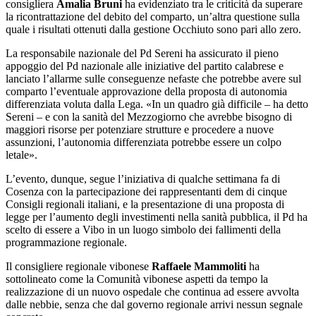
consigliera
Amalia Bruni
ha evidenziato tra le criticità da superare
la ricontrattazione del debito del comparto, un’altra questione sulla
quale i risultati ottenuti dalla gestione Occhiuto sono pari allo zero.
La responsabile nazionale del Pd Sereni ha assicurato il pieno
appoggio del Pd nazionale alle iniziative del partito calabrese e
lanciato l’allarme sulle conseguenze nefaste che potrebbe avere sul
comparto l’eventuale approvazione della proposta di autonomia
differenziata voluta dalla Lega. «In un quadro già difficile – ha detto
Sereni – e con la sanità del Mezzogiorno che avrebbe bisogno di
maggiori risorse per potenziare strutture e procedere a nuove
assunzioni, l’autonomia differenziata potrebbe essere un colpo
letale».
L’evento, dunque, segue l’iniziativa di qualche settimana fa di
Cosenza con
la partecipazione dei rappresentanti dem di cinque
Consigli regionali italiani, e la presentazione di una proposta di
legge per l’aumento degli investimenti nella sanità pubblica, il Pd ha
scelto di essere a Vibo in un luogo simbolo dei fallimenti della
programmazione regionale.
Il consigliere regionale vibonese
Raffaele Mammoliti
ha
sottolineato come la Comunità vibonese aspetti da tempo la
realizzazione di un nuovo ospedale che continua ad essere avvolta
dalle nebbie, senza che dal governo regionale arrivi nessun segnale