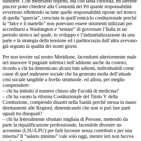
bandiere. Con medesimo rispetto, ma con tanta curiosità, mi farebbe
piacere poter chiedere alla Comunità del Pd quante responsabilità
avvertono riflettendo su tutte quelle responsabilità riposte nel tronco
di quella “quercia”, cresciuta in quell’emiciclo costituzionale perché
la “falce e il martello” non potevano essere strumenti utilizzati per
accreditarsi a Washington e “tentare” di governare l’Italia in un
periodo storico nel quale, lo sviluppo e l’industrializzazione da una
parte e la strategia della tensione ed i partitocrazia dall’altra avevano
già segnato la qualità dei nostri giorni.
Per non inveire sul nostro Meridione, facendomi ulteriormente male
nel muovere il pugnale infertoci nell’addome anche da costoro,
ricordo a chi ha dimenticato alcuni fatti salienti, individuabili come
cause di quel malessere sociale che ha generato molta dell’attuale
crisi sociale tangibile a livello strutturale. ed allora, per meglio
comprendere:
– chi ha istituito il numero chiuso alle Facoltà di medicina?
– chi ha varato la riforma Costituzionale del Titolo V della
Costituzione, compiendo disastri nella Sanità perché messa in mano
direttamente alle Regioni, dimenticando che non si può fare parti
uguali tra diseguali?
– chi ha letteralmente sfruttato migliaia di Persone, mettendo da
parte la riqualificazione professionale, facendole divenire un
acronimo (LSU/LPU) per farli lavorare senza contributi e per una
miseria? Il “salario minimo” vale solo oggi, mentre ieri non faceva