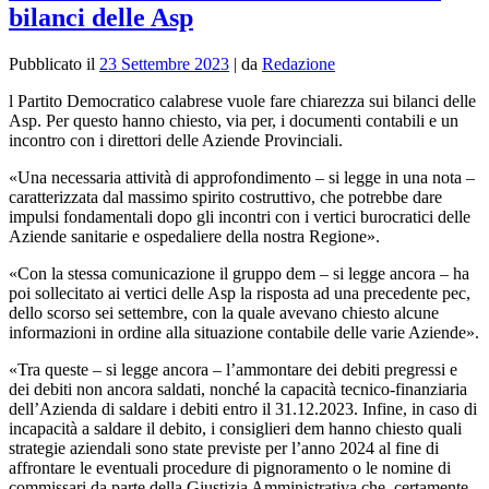
bilanci delle Asp
Pubblicato il
23 Settembre 2023
|
da
Redazione
l Partito Democratico calabrese vuole fare chiarezza sui bilanci delle
Asp. Per questo hanno chiesto, via per, i documenti contabili e un
incontro con i direttori delle Aziende Provinciali.
«
Una necessaria attività di approfondimento – si legge in una nota –
caratterizzata dal massimo spirito costruttivo, che potrebbe dare
impulsi fondamentali dopo gli incontri con i vertici burocratici delle
Aziende sanitarie e ospedaliere della nostra Regione».
«Con la stessa comunicazione il gruppo dem – si legge ancora – ha
poi sollecitato ai vertici delle Asp la risposta ad una precedente pec,
dello scorso sei settembre, con la quale avevano chiesto alcune
informazioni in ordine alla situazione contabile delle varie Aziende».
«Tra queste – si legge ancora – l’ammontare dei debiti pregressi e
dei debiti non ancora saldati, nonché la capacità tecnico-finanziaria
dell’Azienda di saldare i debiti entro il 31.12.2023. Infine, in caso di
incapacità a saldare il debito, i consiglieri dem hanno chiesto quali
strategie aziendali sono state previste per l’anno 2024 al fine di
affrontare le eventuali procedure di pignoramento o le nomine di
commissari da parte della Giustizia Amministrativa che, certamente,