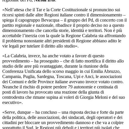
«Nell’attesa che il Tar e la Corte Costituzionale si pronuncino sui
ricorsi spinti dalle altre Regioni italiane contro il dimensionamento –
spiega il capogruppo Bevacqua – il gruppo del Pd, di concerto con il
partito regionale e nazionale, ribadisce il proprio deciso no a questo
dimensionamento che cancella storie, identità e territori. Non è più
accettabile l’inerzia con la quale la Regione Calabria sta affrontando
il problema nonostante altri presidenti di Regione abbiano adito le
vie legali per tutelare il diritto allo studio».
«La Calabria, invece, ha anche votato a favore di questo
provvedimento – ha proseguito – che di fatto mortifica il diritto allo
studio delle aree più svantaggiate, durante la riunione della
Conferenza Unificata dello scorso maggio in cui Emilia Abruzzo,
Campania, Puglia, Sardegna, Toscana, Upi e Anci, le associazioni
dei Comuni e delle Province italiane avevano invece votato contro.
Neanche il rischio di potere perdere 79 autonomie e centinaia di
posti di lavoro ha provocato una reazione della giunta di
centrodestra che rimane supina ai voleri di Giorgia Meloni e del suo
esecutivo».
«Serve, dunque – ha concluso – una risposta decisa e forte da parte
della politica, delle associazioni, dei sindacati, degli operatori e dei
cittadini per bloccare un provvedimento dannoso e che va a colpire
soprattutto il Sud, le Regioni più deboli e i territori più isolati che