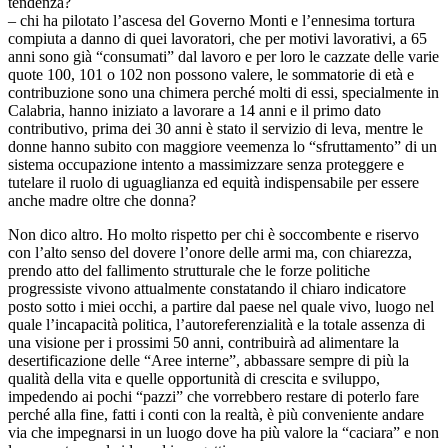
tendenza?
– chi ha pilotato l’ascesa del Governo Monti e l’ennesima tortura
compiuta a danno di quei lavoratori, che per motivi lavorativi, a 65
anni sono già “consumati” dal lavoro e per loro le cazzate delle varie
quote 100, 101 o 102 non possono valere, le sommatorie di età e
contribuzione sono una chimera perché molti di essi, specialmente in
Calabria, hanno iniziato a lavorare a 14 anni e il primo dato
contributivo, prima dei 30 anni è stato il servizio di leva, mentre le
donne hanno subito con maggiore veemenza lo “sfruttamento” di un
sistema occupazione intento a massimizzare senza proteggere e
tutelare il ruolo di uguaglianza ed equità indispensabile per essere
anche madre oltre che donna?
Non dico altro. Ho molto rispetto per chi è soccombente e riservo
con l’alto senso del dovere l’onore delle armi ma, con chiarezza,
prendo atto del fallimento strutturale che le forze politiche
progressiste vivono attualmente constatando il chiaro indicatore
posto sotto i miei occhi, a partire dal paese nel quale vivo, luogo nel
quale l’incapacità politica, l’autoreferenzialità e la totale assenza di
una visione per i prossimi 50 anni, contribuirà ad alimentare la
desertificazione delle “Aree interne”, abbassare sempre di più la
qualità della vita e quelle opportunità di crescita e sviluppo,
impedendo ai pochi “pazzi” che vorrebbero restare di poterlo fare
perché alla fine, fatti i conti con la realtà, è più conveniente andare
via che impegnarsi in un luogo dove ha più valore la “caciara” e non