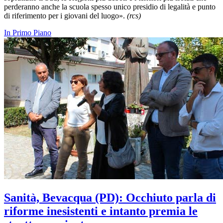
perderanno anche la scuola spesso unico presidio di legalità e punto
di riferimento per i giovani del luogo».
(rcs)
In Primo Piano
Sanità, Bevacqua (PD): Occhiuto parla di
riforme inesistenti e intanto premia le