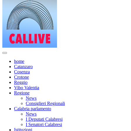
home
Catanzaro
Cosenza
Crotone
Reggio
Vibo Valentia
Regione
News
Consiglieri Regionali
Calabria parlamento
News
I Deputati Calabresi
I Senatori Calabresi
Istituzioni