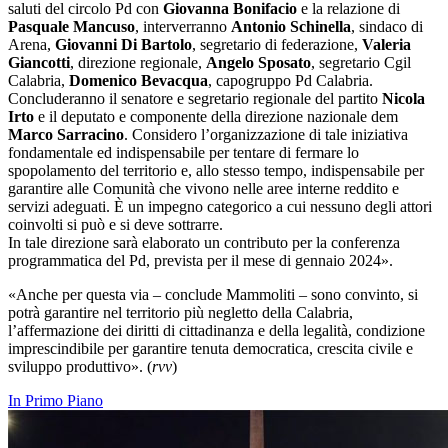
saluti del circolo Pd con
Giovanna Bonifacio
e la relazione di
Pasquale Mancuso
, interverranno
Antonio Schinella
, sindaco di
Arena,
Giovanni Di Bartolo
, segretario di federazione,
Valeria
Giancotti
, direzione regionale,
Angelo Sposato
, segretario Cgil
Calabria,
Domenico Bevacqua
, capogruppo Pd Calabria.
Concluderanno il senatore e segretario regionale del partito
Nicola
Irto
e il deputato e componente della direzione nazionale dem
Marco Sarracino
. Considero l’organizzazione di tale iniziativa
fondamentale ed indispensabile per tentare di fermare lo
spopolamento del territorio e, allo stesso tempo, indispensabile per
garantire alle Comunità che vivono nelle aree interne reddito e
servizi adeguati. È un impegno categorico a cui nessuno degli attori
coinvolti si può e si deve sottrarre.
In tale direzione sarà elaborato un contributo per la conferenza
programmatica del Pd, prevista per il mese di gennaio 2024».
«Anche per questa via – conclude Mammoliti – sono convinto, si
potrà garantire nel territorio più negletto della Calabria,
l’affermazione dei diritti di cittadinanza e della legalità, condizione
imprescindibile per garantire tenuta democratica, crescita civile e
sviluppo produttivo». (
rvv
)
In Primo Piano