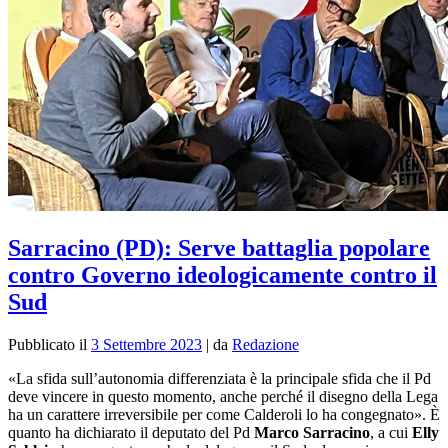
Sarracino (PD): Serve battaglia popolare
contro Governo ideologicamente contro il
Sud
Pubblicato il
3 Settembre 2023
|
da
Redazione
«La sfida sull’autonomia differenziata è la principale sfida che il Pd
deve vincere in questo momento, anche perché il disegno della Lega
ha un carattere irreversibile per come Calderoli lo ha congegnato». È
quanto ha dichiarato il deputato del Pd
Marco Sarracino
, a cui
Elly