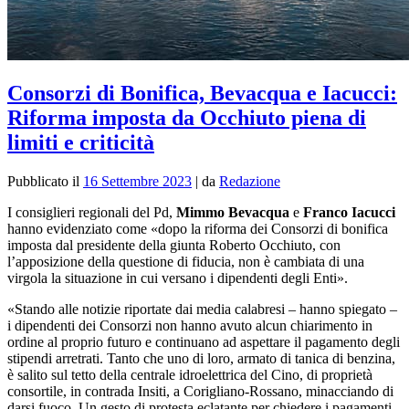
Consorzi di Bonifica, Bevacqua e Iacucci:
Riforma imposta da Occhiuto piena di
limiti e criticità
Pubblicato il
16 Settembre 2023
|
da
Redazione
I consiglieri regionali del Pd,
Mimmo Bevacqua
e
Franco Iacucci
hanno evidenziato come «
dopo la riforma dei Consorzi di bonifica
imposta dal presidente della giunta Roberto Occhiuto, con
l’apposizione della questione di fiducia, non è cambiata di una
virgola la situazione in cui versano i dipendenti degli Enti».
«Stando alle notizie riportate dai media calabresi – hanno spiegato –
i dipendenti dei Consorzi non hanno avuto alcun chiarimento in
ordine al proprio futuro e continuano ad aspettare il pagamento degli
stipendi arretrati. Tanto che uno di loro, armato di tanica di benzina,
è salito sul tetto della centrale idroelettrica del Cino, di proprietà
consortile, in contrada Insiti, a Corigliano-Rossano, minacciando di
darsi fuoco. Un gesto di protesta eclatante per chiedere i pagamenti