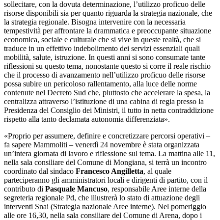
sollecitare, con la dovuta determinazione, l’utilizzo proficuo delle
risorse disponibili sia per quanto riguarda la strategia nazionale, che
la strategia regionale. Bisogna intervenire con la necessaria
tempestività per affrontare la drammatica e preoccupante situazione
economica, sociale e culturale che si vive in queste realtà, che si
traduce in un effettivo indebolimento dei servizi essenziali quali
mobilità, salute, istruzione. In questi anni si sono consumate tante
riflessioni su questo tema, nonostante questo si corre il reale rischio
che il processo di avanzamento nell’utilizzo proficuo delle risorse
possa subire un pericoloso rallentamento, alla luce delle norme
contenute nel Decreto Sud che, piuttosto che accelerare la spesa, la
centralizza attraverso l’istituzione di una cabina di regia presso la
Presidenza del Consiglio dei Ministri, il tutto in netta contraddizione
rispetto alla tanto declamata autonomia differenziata».
«Proprio per assumere, definire e concretizzare percorsi operativi –
fa sapere Mammoliti – venerdì 24 novembre è stata organizzata
un’intera giornata di lavoro e riflessione sul tema. La mattina alle 11,
nella sala consiliare del Comune di Mongiana, si terrà un incontro
coordinato dal sindaco
Francesco Angilletta
, al quale
parteciperanno gli amministratori locali e dirigenti di partito, con il
contributo di
Pasquale Mancuso
, responsabile Aree interne della
segreteria regionale Pd, che illustrerà lo stato di attuazione degli
interventi Snai (Strategia nazionale Aree interne). Nel pomeriggio
alle ore 16,30, nella sala consiliare del Comune di Arena, dopo i