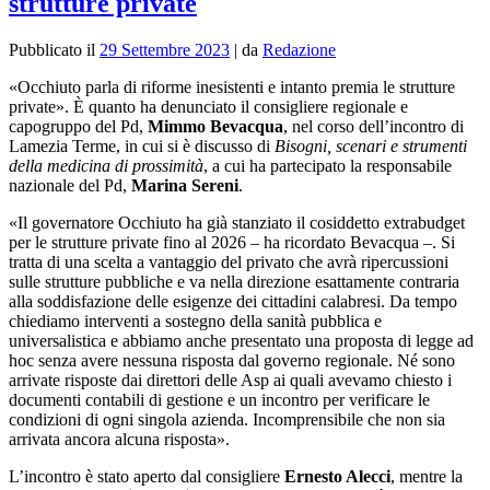
strutture private
Pubblicato il
29 Settembre 2023
|
da
Redazione
«Occhiuto parla di riforme inesistenti e intanto premia le strutture
private». È quanto ha denunciato il consigliere regionale e
capogruppo del Pd,
Mimmo Bevacqua
, nel corso dell’incontro di
Lamezia Terme, in cui si è discusso di
Bisogni, scenari e strumenti
della medicina di prossimità
, a cui ha partecipato la
responsabile
nazionale del Pd,
Marina
Sereni
.
«Il governatore Occhiuto ha già stanziato il cosiddetto extrabudget
per le strutture private fino al 2026 – ha ricordato Bevacqua –. Si
tratta di una scelta a vantaggio del privato che avrà ripercussioni
sulle strutture pubbliche e va nella direzione esattamente contraria
alla soddisfazione delle esigenze dei cittadini calabresi. Da tempo
chiediamo interventi a sostegno della sanità pubblica e
universalistica e abbiamo anche presentato una proposta di legge ad
hoc senza avere nessuna risposta dal governo regionale. Né sono
arrivate risposte dai direttori delle Asp ai quali avevamo chiesto i
documenti contabili di gestione e un incontro per verificare le
condizioni di ogni singola azienda. Incomprensibile che non sia
arrivata ancora alcuna risposta».
L’incontro è stato aperto dal consigliere
Ernesto Alecci
, mentre la