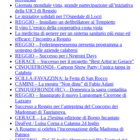
Giornata mondiale vista, grande partecipazione all’iniziativa
della UICI di Reggio
Le iniziative solidali per l’Ospedale di Locri
REGGIO – Installato un defibrillatore al Tempietto
Il vino L’eroico della cooperativa costa viola
La medicina di genere per un sistema sanitario più equo ed
efficace: l’incontro a Reggio
REGGIO – Federimpreseuropa presenta programma a
sostegno delle aziende calabresi
REGGIO – Successo per i Negroni Days
GERACE – Successo per il progetto “Best Artist in Gerace”
CINQUEFRONDI– Cartoon Show Party: l’unica tappa in
Calabria
SCILLA-FAVAZZINA: la Festa di San Rocco
CAMINI – La mostra “Non dista” di Fabio Adani
CINQUEFRONDI (RC) – Domenica la sagra contadina
REGGIO – Inaugurato il nuovo Lungomare Cicerone di
Lazzaro
Successo a Reggio per l’anteprima del Concorso dei
Madonnari di Taurianova.
GERACE – La 25esima edizione di Borgo Incantato
DeaFest / Luisa Corna a Calanna 24 luglio
A Rosarno si celebra l’incoronazione della Madonna di
Patmos