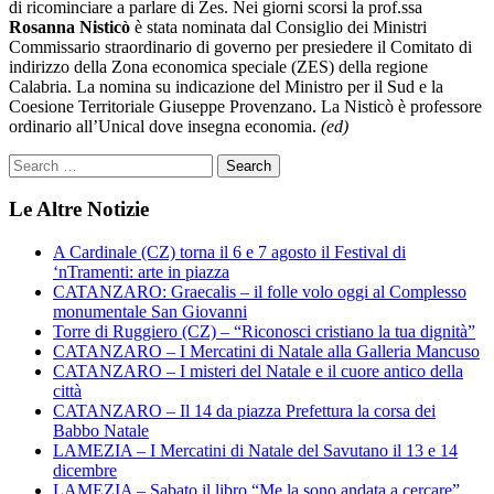
di ricominciare a parlare di Zes. Nei giorni scorsi la prof.ssa
Rosanna Nisticò
è stata nominata dal Consiglio dei Ministri
Commissario straordinario di governo per presiedere il Comitato di
indirizzo della Zona economica speciale (ZES) della regione
Calabria. La nomina su indicazione del Ministro per il Sud e la
Coesione Territoriale Giuseppe Provenzano. La Nisticò è professore
ordinario all’Unical dove insegna economia.
(ed)
Le Altre Notizie
A Cardinale (CZ) torna il 6 e 7 agosto il Festival di
‘nTramenti: arte in piazza
CATANZARO: Graecalis – il folle volo oggi al Complesso
monumentale San Giovanni
Torre di Ruggiero (CZ) – “Riconosci cristiano la tua dignità”
CATANZARO – I Mercatini di Natale alla Galleria Mancuso
CATANZARO – I misteri del Natale e il cuore antico della
città
CATANZARO – Il 14 da piazza Prefettura la corsa dei
Babbo Natale
LAMEZIA – I Mercatini di Natale del Savutano il 13 e 14
dicembre
LAMEZIA – Sabato il libro “Me la sono andata a cercare”