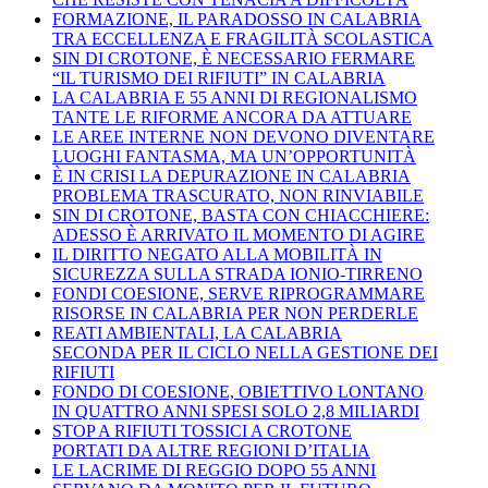
FORMAZIONE, IL PARADOSSO IN CALABRIA
TRA ECCELLENZA E FRAGILITÀ SCOLASTICA
SIN DI CROTONE, È NECESSARIO FERMARE
“IL TURISMO DEI RIFIUTI” IN CALABRIA
LA CALABRIA E 55 ANNI DI REGIONALISMO
TANTE LE RIFORME ANCORA DA ATTUARE
LE AREE INTERNE NON DEVONO DIVENTARE
LUOGHI FANTASMA, MA UN’OPPORTUNITÀ
È IN CRISI LA DEPURAZIONE IN CALABRIA
PROBLEMA TRASCURATO, NON RINVIABILE
SIN DI CROTONE, BASTA CON CHIACCHIERE:
ADESSO È ARRIVATO IL MOMENTO DI AGIRE
IL DIRITTO NEGATO ALLA MOBILITÀ IN
SICUREZZA SULLA STRADA IONIO-TIRRENO
FONDI COESIONE, SERVE RIPROGRAMMARE
RISORSE IN CALABRIA PER NON PERDERLE
REATI AMBIENTALI, LA CALABRIA
SECONDA PER IL CICLO NELLA GESTIONE DEI
RIFIUTI
FONDO DI COESIONE, OBIETTIVO LONTANO
IN QUATTRO ANNI SPESI SOLO 2,8 MILIARDI
STOP A RIFIUTI TOSSICI A CROTONE
PORTATI DA ALTRE REGIONI D’ITALIA
LE LACRIME DI REGGIO DOPO 55 ANNI