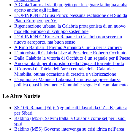
A Gioia Tauro al via il progetto per insegnare la lingua araba
aperto anche agli italiani
L’OPINIONE / Giusi Princi: Nessuna esclusione del Sud da
Piano Europeo per AV
Rigenerazione urbana, la Calabria protagonista di un nuovo
modello europeo di sviluppo sostenibile
L’OPINIONE / Ernesto Rapani: In Calabria non serve un
nuovo aeroporto, ma buon senso
A Rino Barillari il Premio Armando Curcio per la carriera
L’intervista di Calabria.Live al Presidente Roberto Occhiuto
Dalla Calabria la vittoria di Occhiuto è un segnale per il Paese
Ancora ritardi per il ripristino della Diga sul torrente Lordo
I Consorzi di Tutela delll’area centrale della Calabria:
Mirabilia, ottima occasione di crescita e valorizzazione
L’opinione / Manuela Labonia: La nuova rappresentanza
politica quasi interamente femminile segnale di cambiamento
Le Altre Notizie
SS 106, Rapani (Fdi): Aggiudicati i lavori da CZ a Kr, attesa
per Sibari
Baldino (M5S): Salvini tratta la Calabria come set per i suoi
spot
Baldino (M5S):Governo intervenga su crisi idrica nell’area