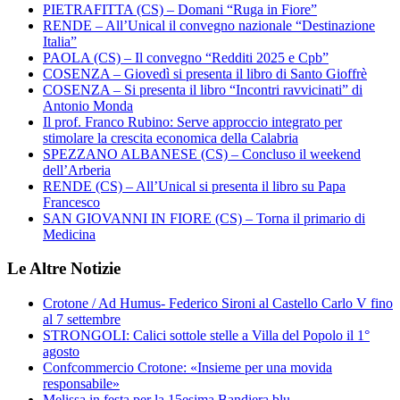
PIETRAFITTA (CS) – Domani “Ruga in Fiore”
RENDE – All’Unical il convegno nazionale “Destinazione
Italia”
PAOLA (CS) – Il convegno “Redditi 2025 e Cpb”
COSENZA – Giovedì si presenta il libro di Santo Gioffrè
COSENZA – Si presenta il libro “Incontri ravvicinati” di
Antonio Monda
Il prof. Franco Rubino: Serve approccio integrato per
stimolare la crescita economica della Calabria
SPEZZANO ALBANESE (CS) – Concluso il weekend
dell’Arberia
RENDE (CS) – All’Unical si presenta il libro su Papa
Francesco
SAN GIOVANNI IN FIORE (CS) – Torna il primario di
Medicina
Le Altre Notizie
Crotone / Ad Humus- Federico Sironi al Castello Carlo V fino
al 7 settembre
STRONGOLI: Calici sottole stelle a Villa del Popolo il 1°
agosto
Confcommercio Crotone: «Insieme per una movida
responsabile»
Melissa in festa per la 15esima Bandiera blu