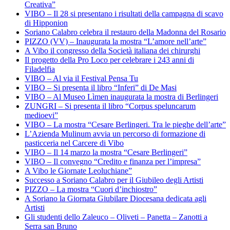
Creativa”
VIBO – Il 28 si presentano i risultati della campagna di scavo
di Hipponion
Soriano Calabro celebra il restauro della Madonna del Rosario
PIZZO (VV) – Inaugurata la mostra “L’amore nell’arte”
A Vibo il congresso della Società italiana dei chirurghi
Il progetto della Pro Loco per celebrare i 243 anni di
Filadelfia
VIBO – Al via il Festival Pensa Tu
VIBO – Si presenta il libro “Inferi” di De Masi
VIBO – Al Museo Lìmen inaugurata la mostra di Berlingeri
ZUNGRI – Si presenta il libro “Corpus speluncarum
medioevi”
VIBO – La mostra “Cesare Berlingeri. Tra le pieghe dell’arte”
L’Azienda Mulinum avvia un percorso di formazione di
pasticceria nel Carcere di Vibo
VIBO – Il 14 marzo la mostra “Cesare Berlingeri”
VIBO – Il convegno “Credito e finanza per l’impresa”
A Vibo le Giornate Leoluchiane”
Successo a Soriano Calabro per il Giubileo degli Artisti
PIZZO – La mostra “Cuori d’inchiostro”
A Soriano la Giornata Giubilare Diocesana dedicata agli
Artisti
Gli studenti dello Zaleuco – Oliveti – Panetta – Zanotti a
Serra san Bruno