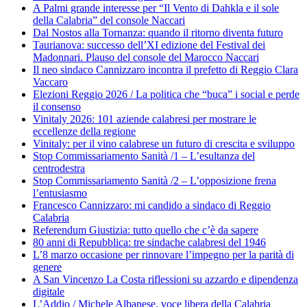
A Palmi grande interesse per “Il Vento di Dahkla e il sole
della Calabria” del console Naccari
Dal Nostos alla Tornanza: quando il ritorno diventa futuro
Taurianova: successo dell’XI edizione del Festival dei
Madonnari. Plauso del console del Marocco Naccari
Il neo sindaco Cannizzaro incontra il prefetto di Reggio Clara
Vaccaro
Elezioni Reggio 2026 / La politica che “buca” i social e perde
il consenso
Vinitaly 2026: 101 aziende calabresi per mostrare le
eccellenze della regione
Vinitaly: per il vino calabrese un futuro di crescita e sviluppo
Stop Commissariamento Sanità /1 – L’esultanza del
centrodestra
Stop Commissariamento Sanità /2 – L’opposizione frena
l’entusiasmo
Francesco Cannizzaro: mi candido a sindaco di Reggio
Calabria
Referendum Giustizia: tutto quello che c’è da sapere
80 anni di Repubblica: tre sindache calabresi del 1946
L’8 marzo occasione per rinnovare l’impegno per la parità di
genere
A San Vincenzo La Costa riflessioni su azzardo e dipendenza
digitale
L’Addio / Michele Albanese, voce libera della Calabria