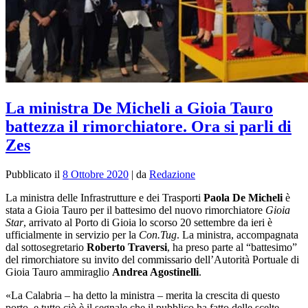
La ministra De Micheli a Gioia Tauro
battezza il rimorchiatore. Ora si parli di
Zes
Pubblicato il
8 Ottobre 2020
|
da
Redazione
La ministra delle Infrastrutture e dei Trasporti
Paola De Micheli
è
stata a Gioia Tauro per il battesimo del nuovo rimorchiatore
Gioia
Star
, arrivato al Porto di Gioia lo scorso 20 settembre da ieri è
ufficialmente in servizio per la
Con.Tug
. La ministra, accompagnata
dal sottosegretario
Roberto Traversi
, ha preso parte al “battesimo”
del rimorchiatore su invito del commissario dell’Autorità Portuale di
Gioia Tauro ammiraglio
Andrea Agostinelli
.
«La Calabria – ha detto la ministra – merita la crescita di questo
porto, e tutto ciò è il segnale che il pubblico ha fatto delle scelte