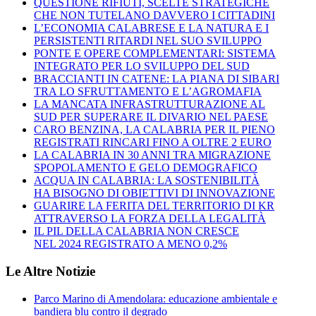
QUESTIONE RIFIUTI, SCELTE STRATEGICHE
CHE NON TUTELANO DAVVERO I CITTADINI
L’ECONOMIA CALABRESE E LA NATURA E I
PERSISTENTI RITARDI NEL SUO SVILUPPO
PONTE E OPERE COMPLEMENTARI: SISTEMA
INTEGRATO PER LO SVILUPPO DEL SUD
BRACCIANTI IN CATENE: LA PIANA DI SIBARI
TRA LO SFRUTTAMENTO E L’AGROMAFIA
LA MANCATA INFRASTRUTTURAZIONE AL
SUD PER SUPERARE IL DIVARIO NEL PAESE
CARO BENZINA, LA CALABRIA PER IL PIENO
REGISTRATI RINCARI FINO A OLTRE 2 EURO
LA CALABRIA IN 30 ANNI TRA MIGRAZIONE
SPOPOLAMENTO E GELO DEMOGRAFICO
ACQUA IN CALABRIA: LA SOSTENIBILITÀ
HA BISOGNO DI OBIETTIVI DI INNOVAZIONE
GUARIRE LA FERITA DEL TERRITORIO DI KR
ATTRAVERSO LA FORZA DELLA LEGALITÀ
IL PIL DELLA CALABRIA NON CRESCE
NEL 2024 REGISTRATO A MENO 0,2%
Le Altre Notizie
Parco Marino di Amendolara: educazione ambientale e
bandiera blu contro il degrado