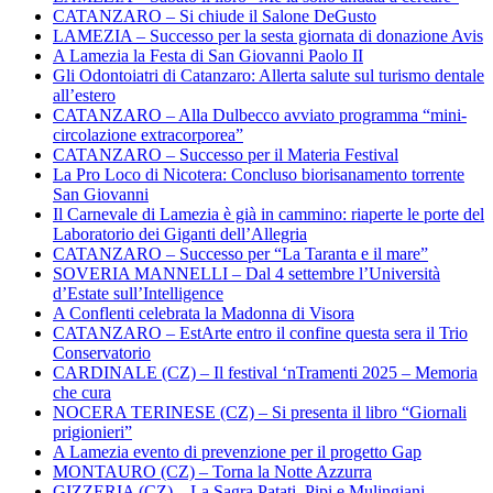
CATANZARO – Si chiude il Salone DeGusto
LAMEZIA – Successo per la sesta giornata di donazione Avis
A Lamezia la Festa di San Giovanni Paolo II
Gli Odontoiatri di Catanzaro: Allerta salute sul turismo dentale
all’estero
CATANZARO – Alla Dulbecco avviato programma “mini-
circolazione extracorporea”
CATANZARO – Successo per il Materia Festival
La Pro Loco di Nicotera: Concluso biorisanamento torrente
San Giovanni
Il Carnevale di Lamezia è già in cammino: riaperte le porte del
Laboratorio dei Giganti dell’Allegria
CATANZARO – Successo per “La Taranta e il mare”
SOVERIA MANNELLI – Dal 4 settembre l’Università
d’Estate sull’Intelligence
A Conflenti celebrata la Madonna di Visora
CATANZARO – EstArte entro il confine questa sera il Trio
Conservatorio
CARDINALE (CZ) – Il festival ‘nTramenti 2025 – Memoria
che cura
NOCERA TERINESE (CZ) – Si presenta il libro “Giornali
prigionieri”
A Lamezia evento di prevenzione per il progetto Gap
MONTAURO (CZ) – Torna la Notte Azzurra
GIZZERIA (CZ) – La Sagra Patati, Pipi e Mulingiani