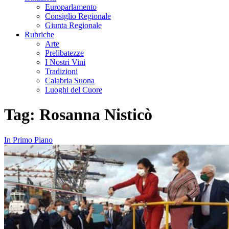
Europarlamento
Consiglio Regionale
Giunta Regionale
Rubriche
Arte
Prelibatezze
I Nostri Vini
Tradizioni
Calabria Suona
Luoghi del Cuore
Tag:
Rosanna Nisticò
In Primo Piano