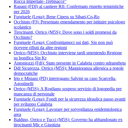
Rocca Imperiale–Trebisacce”
Rapani (FDI) al cantiere Rfi: Confermato rispetto tempistiche
per 2026
Furgiuele (Lega): Bene Cipess su Sibari-Co-Ro
Occhiuto (FI): Presentato emendamento per istituire psicologo
scolastico
Tirocinanti, Orrico (M5S): Dove sono i soldi promessi da
Occhiuto?
Furgiuele (Lega): Confrontiamoci sui dati, Sin non può
ricevere rifiuti da altre regioni
Orrico (M5S): Occhiuto interviene tardi smentendo Regione
su bonifica Sin Kr
Antoniozzi (Fdi): Stato presente in Calabria contro ndrangheta
Ddl Sicurezza, Orrico (M5S): Maggioranza allergica a regole
democratiche
Irto e Misiani (PD) interrogano Salvini su caso Scarcella-
Agostinelli
Orrico (M5S): A Rogliano sospeso servizio di logopedia per
mancanza di personale
Furgiuele (Lega): Fondi per la sicurezza idraulica passo avanti
per sviluppo Calabria
Furgiuele (Lega): Lavorare per sorveglianza epidemiologica
area
Baldino, Orrico e Tucci (M5S): Governo ha abbandonato ex
tirocinanti Mic e Giustizia