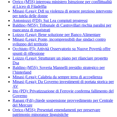
Orrico (M5S) interroga ministero Istruzione per conflittualità
al Liceo di Filadelfia
Minasi (Lega): Ddl su violenza di genere prezioso intervento
per tutela delle donne
Antoniozzi (FDI): Sui Lea compiuti progressi
Baldino (M5S): Tribunale di Castrovillari rischia paralisi per
mancanza di magistrati
Loizzo (Lega): Bene soluzione per Banco Alimentare
Minasi (Lega): Ponte, incomprensibili due sindaci contro
sviluppo del territorio
Occhiuto (FI): Attività Osservatorio su Nuove Povertà offre
spunti di riflessione
Loizzo (Lega): Strutturare un piano per rilanciare progetto
Dsa
Baldino (M5S): Soveria Mannelli presidio strategico per
l’hinterland
Minasi (Lega): Calabria da sempre terra di accoglienza
Minasi (Lega): Da Governo investimenti di portata storica per
AV
Irto (PD): Privatizzazione di Ferrovie conferma fallimento del
Governo
Rapani (Fdi) chiede sospensione provvedimento per Centrale
del Mercure
Orrico (M5S): Presentati emendamenti per preservare
patrimonio minoranze linguistiche