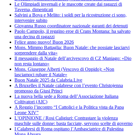
Le Olimpiadi invernali e le mascotte create dai ragazzi di
Taverna, dimenticati
Salvini a Bova e Melito: i soldi per la ricostruzione ci sono,
intervenire subito
Giovanna Russo coordinatore nazionale garanti dei detenuti
Paolo Campolo, il reggino eroe di Crans Montana: ha salvato
una decina di ragazzi
Felice anno nuovo! Buon 2026
Mons. Mimmo Battaglia: Buon Natale: che possiate lasciarvi
sorprendere dalla vita»
Il messaggio di Natale dell’arcivescovo di CZ Maniago: «Dio
non resta lontano»
Mons. Giuseppe Alberti (Vescovo di Oppido): «Non
lasciamoci rubare il Natale»
Buon Natale 2025 da Calabria.Live
A Bruxelles il Natale calabrese con l’evento Christojenna
promosso da Giusi Princi
La nuova bella sede a Roma dell’Associazione Italiana
Coltivatori (AIC)
A Reggio l’incontro “I Cattolici e la Politica vista da Papa
Leone XIV”
L’OPINIONE / Rosi Caligiuri: Contrastare la violenza
maschile sulle donne: basta facciate, servono scelte di governo
I Calabresi di Roma ospitano l’Ambasciatrice di Palestina
Mona Abuara