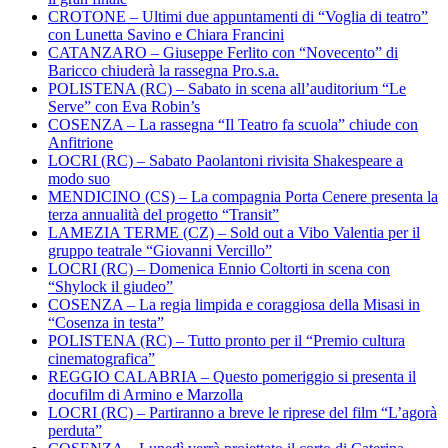
CROTONE – Ultimi due appuntamenti di “Voglia di teatro”
con Lunetta Savino e Chiara Francini
CATANZARO – Giuseppe Ferlito con “Novecento” di
Baricco chiuderà la rassegna Pro.s.a.
POLISTENA (RC) – Sabato in scena all’auditorium “Le
Serve” con Eva Robin’s
COSENZA – La rassegna “Il Teatro fa scuola” chiude con
Anfitrione
LOCRI (RC) – Sabato Paolantoni rivisita Shakespeare a
modo suo
MENDICINO (CS) – La compagnia Porta Cenere presenta la
terza annualità del progetto “Transit”
LAMEZIA TERME (CZ) – Sold out a Vibo Valentia per il
gruppo teatrale “Giovanni Vercillo”
LOCRI (RC) – Domenica Ennio Coltorti in scena con
“Shylock il giudeo”
COSENZA – La regia limpida e coraggiosa della Misasi in
“Cosenza in testa”
POLISTENA (RC) – Tutto pronto per il “Premio cultura
cinematografica”
REGGIO CALABRIA – Questo pomeriggio si presenta il
docufilm di Armino e Marzolla
LOCRI (RC) – Partiranno a breve le riprese del film “L’agorà
perduta”