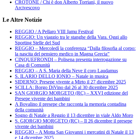
CROTONE / Chi è don Alberto Torriani, il nuovo
Arcivescovo
Le Altre Notizie
REGGIO / A Pellaro VIII Jamu Festival
REGGIO: Un viaggio tra le stanghe della Vara. Oggi allo
Sporting Stelle del Sud
REGGIO – Mercoledì la conferenza “Dalla filosofia al corpo:
la nascita del pensiero medico in Magna Grecia”
CINQUEFRONDI – Polisena presenta interrogazione su
Casa di Comunità
REGGIO – A S. Maria della Neve il coro Laudamus
S. ILARIO DELLO IONIO – Natale in musica
SIDERNO: Presepe vivente a Mirto il 27 dicembre 2025
SCILLA: Borgo DiVino dal 26 al 30 dicembre 2025
SAN GIORGIO MORGETO (RC) – XXVI edizione del
Presepe vivente dei bambini
A Bovalino il presepe che racconta la memoria contadina
della comunità
Sogno di Natale a Reggio il 13 dicembre in viale Aldo Moro
S. GIORGIO MORGETO (RC) – Il 26 dicembre il presepe
vivente dei bambini
REGGIO – A Motta San Giovanni i mercatini di Natale il 13
e 14 dicembre 2025