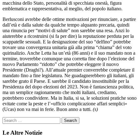
macchina dello Stato, personalità di specchiata onestà, figura
emblematica e rappresentativa, al meglio, del popolo italiano.
Berlusconi avrebbe delle ottime motivazioni per rinunciare, a partire
dall’età e dalla salute da qualche tempo alquanto precaria, quindi
una rinuncia per “motivi di salute” non sarebbe una resa. Anzi lo
aiuterebbe a ricostruirsi (si fa per dire) la reputazione perduta per la
scappatelle sessuali. E la designazione del suo “delfino” potrebbe
trovare una convergenza unitaria già alla prima “chiama” del voto
quirinalizio. Anche Letta ha un’età (86 anni) e il suo mandato non a
termine, troverebbe comunque una corretta fine dopo l’elezione del
nuovo Parlamento “ridotto” che potrebbe eleggere il nuovo
Presidente (Draghi?). All’attuale premier converrebbe completare il
mandato fino a fine legislatura. Ne guadagnerebbero gli italiani, gli
sarebbe grato il Paese. E sarebbe il candidato insostituibile per la
Presidenza del dopo elezioni del 2023. Non è fantascienza politica,
ma un semplice ragionamento che molti italiani, crediamo,
potrebbero condividere. Ma in Italia, si sa, le soluzioni pratiche sono
evitate come la peste e l’«ufficio complicazione affari semplici»
(Ucas) non va mai in ferie. Buon anno a tutti.
(s)
Le Altre Notizie