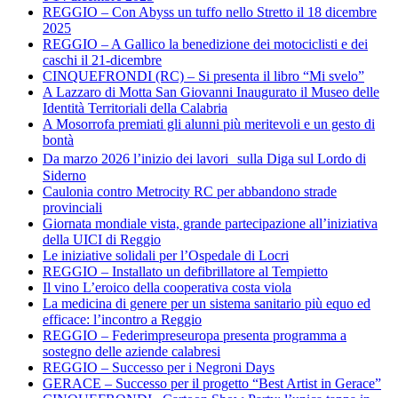
REGGIO – Con Abyss un tuffo nello Stretto il 18 dicembre
2025
REGGIO – A Gallico la benedizione dei motociclisti e dei
caschi il 21-dicembre
CINQUEFRONDI (RC) – Si presenta il libro “Mi svelo”
A Lazzaro di Motta San Giovanni Inaugurato il Museo delle
Identità Territoriali della Calabria
A Mosorrofa premiati gli alunni più meritevoli e un gesto di
bontà
Da marzo 2026 l’inizio dei lavori sulla Diga sul Lordo di
Siderno
Caulonia contro Metrocity RC per abbandono strade
provinciali
Giornata mondiale vista, grande partecipazione all’iniziativa
della UICI di Reggio
Le iniziative solidali per l’Ospedale di Locri
REGGIO – Installato un defibrillatore al Tempietto
Il vino L’eroico della cooperativa costa viola
La medicina di genere per un sistema sanitario più equo ed
efficace: l’incontro a Reggio
REGGIO – Federimpreseuropa presenta programma a
sostegno delle aziende calabresi
REGGIO – Successo per i Negroni Days
GERACE – Successo per il progetto “Best Artist in Gerace”