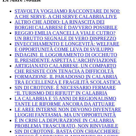
STAVOLTA VOGLIAMO RACCONTARE DI NOI:
A CHE SERVE, A CHI SERVE CALABRIA.LIVE
ALTRO CHE ADDIO: LA RINASCITA DEI
BORGHI CALABRESI È DAVVERO POSSIBILE
REGGIO EMILIA CANCELLA VIALE CUTRO?
UN BRUTTO SEGNALE DI VERO DISPREZZO
INVECCHIAMENTO E LONGEVITÀ: WELFARE
E OPPORTUNITÀ COME LEVA DI SVILUPPO
INDAGINI, IL LOGORAMENTO DI OCCHIUTO
IL PRESIDENTE ASPETTA L’ARCHIVIAZIONE
ARTIGIANATO CALABRESE, UN COMPARTO
CHE RESISTE CON TENACIA A DIFFICOLTÀ
FORMAZIONE, IL PARADOSSO IN CALABRIA
TRA ECCELLENZA E FRAGILITÀ SCOLASTICA
SIN DI CROTONE, È NECESSARIO FERMARE
“IL TURISMO DEI RIFIUTI” IN CALABRIA
LA CALABRIA E 55 ANNI DI REGIONALISMO
TANTE LE RIFORME ANCORA DA ATTUARE
LE AREE INTERNE NON DEVONO DIVENTARE
LUOGHI FANTASMA, MA UN’OPPORTUNITÀ
È IN CRISI LA DEPURAZIONE IN CALABRIA
PROBLEMA TRASCURATO, NON RINVIABILE
SIN DI CROTONE, BASTA CON CHIACCHIERE: