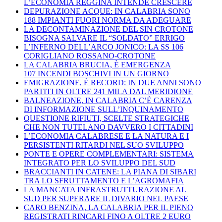
L’ECONOMIA REGGINA INTENDE CRESCERE
DEPURAZIONE ACQUE: IN CALABRIA SONO
188 IMPIANTI FUORI NORMA DA ADEGUARE
LA DECONTAMINAZIONE DEL SIN CROTONE
BISOGNA SALVARE IL “SOLDATO” ERRIGO
L’INFERNO DELL’ARCO JONICO: LA SS 106
CORIGLIANO ROSSANO-CROTONE
LA CALABRIA BRUCIA, È EMERGENZA
107 INCENDI BOSCHIVI IN UN GIORNO
EMIGRAZIONE, È RECORD: IN DUE ANNI SONO
PARTITI IN OLTRE 241 MILA DAL MERIDIONE
BALNEAZIONE, IN CALABRIA C’È CARENZA
DI INFORMAZIONE SULL’INQUINAMENTO
QUESTIONE RIFIUTI, SCELTE STRATEGICHE
CHE NON TUTELANO DAVVERO I CITTADINI
L’ECONOMIA CALABRESE E LA NATURA E I
PERSISTENTI RITARDI NEL SUO SVILUPPO
PONTE E OPERE COMPLEMENTARI: SISTEMA
INTEGRATO PER LO SVILUPPO DEL SUD
BRACCIANTI IN CATENE: LA PIANA DI SIBARI
TRA LO SFRUTTAMENTO E L’AGROMAFIA
LA MANCATA INFRASTRUTTURAZIONE AL
SUD PER SUPERARE IL DIVARIO NEL PAESE
CARO BENZINA, LA CALABRIA PER IL PIENO
REGISTRATI RINCARI FINO A OLTRE 2 EURO