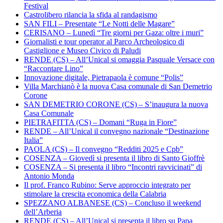
Festival
Castrolibero rilancia la sfida al randagismo
SAN FILI – Presentate “Le Notti delle Magare”
CERISANO – Lunedì “Tre giorni per Gaza: oltre i muri”
Giornalisti e tour operator al Parco Archeologico di
Castiglione e Museo Civico di Paludi
RENDE (CS) – All’Unical si omaggia Pasquale Versace con
“Raccontare Lino”
Innovazione digitale, Pietrapaola è comune “Polis”
Villa Marchianò è la nuova Casa comunale di San Demetrio
Corone
SAN DEMETRIO CORONE (CS) – S’inaugura la nuova
Casa Comunale
PIETRAFITTA (CS) – Domani “Ruga in Fiore”
RENDE – All’Unical il convegno nazionale “Destinazione
Italia”
PAOLA (CS) – Il convegno “Redditi 2025 e Cpb”
COSENZA – Giovedì si presenta il libro di Santo Gioffrè
COSENZA – Si presenta il libro “Incontri ravvicinati” di
Antonio Monda
Il prof. Franco Rubino: Serve approccio integrato per
stimolare la crescita economica della Calabria
SPEZZANO ALBANESE (CS) – Concluso il weekend
dell’Arberia
RENDE (CS) – All’Unical si presenta il libro su Papa