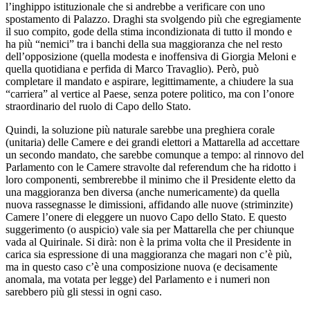
l’inghippo istituzionale che si andrebbe a verificare con uno
spostamento di Palazzo. Draghi sta svolgendo più che egregiamente
il suo compito, gode della stima incondizionata di tutto il mondo e
ha più “nemici” tra i banchi della sua maggioranza che nel resto
dell’opposizione (quella modesta e inoffensiva di Giorgia Meloni e
quella quotidiana e perfida di Marco Travaglio). Però, può
completare il mandato e aspirare, legittimamente, a chiudere la sua
“carriera” al vertice al Paese, senza potere politico, ma con l’onore
straordinario del ruolo di Capo dello Stato.
Quindi, la soluzione più naturale sarebbe una preghiera corale
(unitaria) delle Camere e dei grandi elettori a Mattarella ad accettare
un secondo mandato, che sarebbe comunque a tempo: al rinnovo del
Parlamento con le Camere stravolte dal referendum che ha ridotto i
loro componenti, sembrerebbe il minimo che il Presidente eletto da
una maggioranza ben diversa (anche numericamente) da quella
nuova rassegnasse le dimissioni, affidando alle nuove (striminzite)
Camere l’onere di eleggere un nuovo Capo dello Stato. E questo
suggerimento (o auspicio) vale sia per Mattarella che per chiunque
vada al Quirinale. Si dirà: non è la prima volta che il Presidente in
carica sia espressione di una maggioranza che magari non c’è più,
ma in questo caso c’è una composizione nuova (e decisamente
anomala, ma votata per legge) del Parlamento e i numeri non
sarebbero più gli stessi in ogni caso.