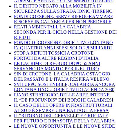
ADESSO È ARRIVATO IL MOMENTO DI AGIRE
IL DIRITTO NEGATO ALLA MOBILITÀ IN
SICUREZZA SULLA STRADA IONIO-TIRRENO
FONDI COESIONE, SERVE RIPROGRAMMARE
RISORSE IN CALABRIA PER NON PERDERLE
REATI AMBIENTALI, LA CALABRIA
SECONDA PER IL CICLO NELLA GESTIONE DEI
RIFIUTI
FONDO DI COESIONE, OBIETTIVO LONTANO
IN QUATTRO ANNI SPESI SOLO 2,8 MILIARDI
STOP A RIFIUTI TOSSICI A CROTONE
PORTATI DA ALTRE REGIONI D’ITALIA
LE LACRIME DI REGGIO DOPO 55 ANNI
SERVANO DA MONITO PER IL FUTURO
SIN DI CROTONE, LA CALABRIA OSTAGGIO
DEL PASSATO E L’ITALIA RESPIRA VELENO
SVILUPPO SOSTENIBILE, CALABRIA ANCORA
LONTANA DAGLI OBIETTIVI DI AGENDA 2030
PIANO STRATEGICO DELLE AREE INTERNE
IL “DE PROFUNDIS” DEI BORGHI CALABRESI
IL CASO DELLE OPERE INFRASTRUTTURALI
AL SUD È SEMPRE UNA BATTAGLIA PERSA
IL “RITORNO DEI “CERVELLI” È CRUCIALE
PER FUTURO E RINASCITA DELLA CALABRIA
LE NUOVE OPPORTUNITÀ E LE NUOVE SFIDE