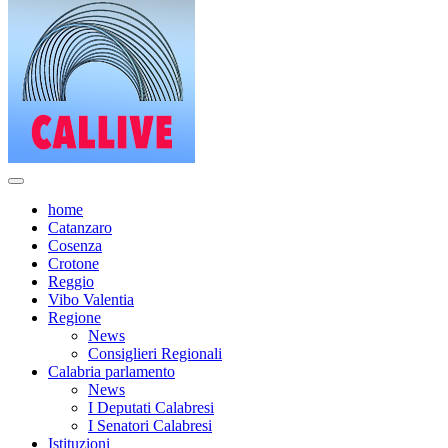
home
Catanzaro
Cosenza
Crotone
Reggio
Vibo Valentia
Regione
News
Consiglieri Regionali
Calabria parlamento
News
I Deputati Calabresi
I Senatori Calabresi
Istituzioni