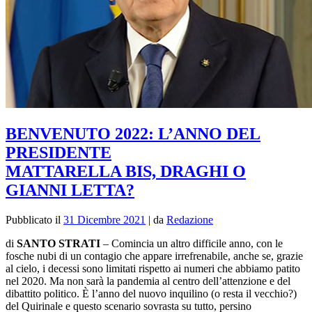
BENVENUTO 2022: L’ANNO DEL
PRESIDENTE
MATTARELLA BIS, DRAGHI O
GIANNI LETTA?
Pubblicato il
31 Dicembre 2021
|
da
Redazione
di
SANTO STRATI
– Comincia un altro difficile anno, con le
fosche nubi di un contagio che appare irrefrenabile, anche se, grazie
al cielo, i decessi sono limitati rispetto ai numeri che abbiamo patito
nel 2020. Ma non sarà la pandemia al centro dell’attenzione e del
dibattito politico. È l’anno del nuovo inquilino (o resta il vecchio?)
del Quirinale e questo scenario sovrasta su tutto, persino