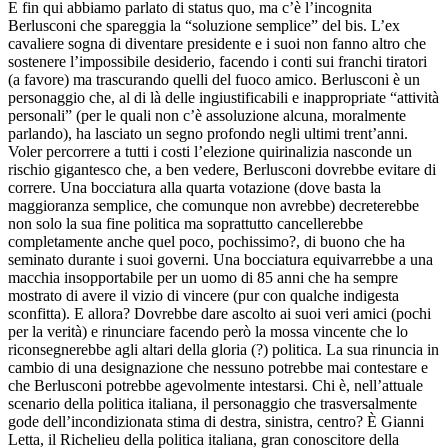
E fin qui abbiamo parlato di status quo, ma c’è l’incognita
Berlusconi che spareggia la “soluzione semplice” del bis. L’ex
cavaliere sogna di diventare presidente e i suoi non fanno altro che
sostenere l’impossibile desiderio, facendo i conti sui franchi tiratori
(a favore) ma trascurando quelli del fuoco amico. Berlusconi è un
personaggio che, al di là delle ingiustificabili e inappropriate “attività
personali” (per le quali non c’è assoluzione alcuna, moralmente
parlando), ha lasciato un segno profondo negli ultimi trent’anni.
Voler percorrere a tutti i costi l’elezione quirinalizia nasconde un
rischio gigantesco che, a ben vedere, Berlusconi dovrebbe evitare di
correre. Una bocciatura alla quarta votazione (dove basta la
maggioranza semplice, che comunque non avrebbe) decreterebbe
non solo la sua fine politica ma soprattutto cancellerebbe
completamente anche quel poco, pochissimo?, di buono che ha
seminato durante i suoi governi. Una bocciatura equivarrebbe a una
macchia insopportabile per un uomo di 85 anni che ha sempre
mostrato di avere il vizio di vincere (pur con qualche indigesta
sconfitta). E allora? Dovrebbe dare ascolto ai suoi veri amici (pochi
per la verità) e rinunciare facendo però la mossa vincente che lo
riconsegnerebbe agli altari della gloria (?) politica. La sua rinuncia in
cambio di una designazione che nessuno potrebbe mai contestare e
che Berlusconi potrebbe agevolmente intestarsi. Chi è, nell’attuale
scenario della politica italiana, il personaggio che trasversalmente
gode dell’incondizionata stima di destra, sinistra, centro? È Gianni
Letta, il Richelieu della politica italiana, gran conoscitore della