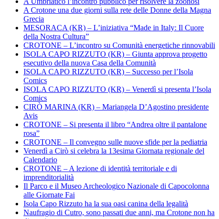
A Umbriatico l’incontro pubblico per risolvere la zoonosi
A Crotone una due giorni sulla rete delle Donne della Magna
Grecia
MESORACA (KR) – L’iniziativa “Made in Italy: Il Cuore
della Nostra Cultura”
CROTONE – L’incontro su Comunità energetiche rinnovabili
ISOLA CAPO RIZZUTO (KR) – Giunta approva progetto
esecutivo della nuova Casa della Comunità
ISOLA CAPO RIZZUTO (KR) – Successo per l’Isola
Comics
ISOLA CAPO RIZZUTO (KR) – Venerdì si presenta l’Isola
Comics
CIRÒ MARINA (KR) – Mariangela D’Agostino presidente
Avis
CROTONE – Si presenta il libro “Andrea oltre il pantalone
rosa”
CROTONE – Il convegno sulle nuove sfide per la pediatria
Venerdì a Cirò si celebra la 13esima Giornata regionale del
Calendario
CROTONE – A lezione di identità territoriale e di
imprenditorialità
Il Parco e il Museo Archeologico Nazionale di Capocolonna
alle Giornate Fai
Isola Capo Rizzuto ha la sua oasi canina della legalità
Naufragio di Cutro, sono passati due anni, ma Crotone non ha