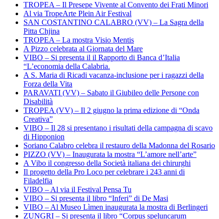
TROPEA – Il Presepe Vivente al Convento dei Frati Minori
Al via TropeArte Plein Air Festival
SAN COSTANTINO CALABRO (VV) – La Sagra della
Pitta Chjina
TROPEA – La mostra Visio Mentis
A Pizzo celebrata al Giornata del Mare
VIBO – Si presenta il il Rapporto di Banca d’Italia
“L’economia della Calabria.
A S. Maria di Ricadi vacanza-inclusione per i ragazzi della
Forza della Vita
PARAVATI (VV) – Sabato il Giubileo delle Persone con
Disabilità
TROPEA (VV) – Il 2 giugno la prima edizione di “Onda
Creativa”
VIBO – Il 28 si presentano i risultati della campagna di scavo
di Hipponion
Soriano Calabro celebra il restauro della Madonna del Rosario
PIZZO (VV) – Inaugurata la mostra “L’amore nell’arte”
A Vibo il congresso della Società italiana dei chirurghi
Il progetto della Pro Loco per celebrare i 243 anni di
Filadelfia
VIBO – Al via il Festival Pensa Tu
VIBO – Si presenta il libro “Inferi” di De Masi
VIBO – Al Museo Lìmen inaugurata la mostra di Berlingeri
ZUNGRI – Si presenta il libro “Corpus speluncarum