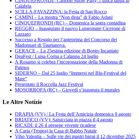
CINQUEFRONDI– Cartoon Show Party: l’unica tappa in
Calabria
SCILLA-FAVAZZINA: la Festa di San Rocco
CAMINI – La mostra “Non dista” di Fabio Adani
CINQUEFRONDI (RC) – Domenica la sagra contadina
REGGIO – Inaugurato il nuovo Lungomare Cicerone di
Lazzaro
Successo a Reggio per l’anteprima del Concorso dei
Madonnari di Taurianova.
GERACE – La 25esima edizione di Borgo Incantato
DeaFest / Luisa Corna a Calanna 24 luglio
A Rosarno si celebra l’incoronazione della Madonna di
Patmos
SIDERNO – Dal 25 luglio “Immersi nel Blu-Festival del
Mare”
Presentato il Roccella Jazz Festival
MOSORROFA (RC) – Giovedì s’inaugura il murales
Le Altre Notizie
DRAPIA (VV) / La Festa dell’Amicizia domenica 9 agosto
BRIATICO (VV): Salsicciata in piazza il 4 agosto
RICADI: il 26 il presepe vivente ricadese
A Caria (Tropea) la Casa di Babbo Natale
Vibo Valentia – Sulle vie dei mastri birrai il 12 dicembre 2025