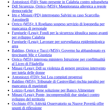
Antoniozzi (Fdi): Stato presente in Calabria contro ndrangheta
Ddl Sicurezza, Orrico (M5S): Maggioranza allergica a regole
democratiche
Irto e Misiani (PD) interrogano Salvini su caso Scarcella-
Agostinelli
Orrico (M5S): A Rogliano sospeso servizio di logopedia per
mancanza di personale
Furgiuele (Lega): Fondi per la sicurezza idraulica passo avanti
per sviluppo Calabria
Furgiuele (Lega): Lavorare per sorveglianza epidemiologica
area
Baldino, Orrico e Tucci (M5S): Governo ha abbandonato ex
tirocinanti Mic e Giustizia
Orrico (M5S) interroga ministero Istruzione per conflittualità
al Liceo di Filadelfia
Minasi (Lega): Ddl su violenza di genere prezioso intervento
per tutela delle donne
Antoniozzi (FDI): Sui Lea compiuti progressi
Baldino (M5S): Tribunale di Castrovillari rischia paralisi per
mancanza di magistrati
Loizzo (Lega): Bene soluzione per Banco Alimentare
Minasi (Lega): Ponte, incomprensibili due sindaci contro
sviluppo del territorio
Occhiuto (FI): Attività Osservatorio su Nuove Povertà offre
spunti di riflessione