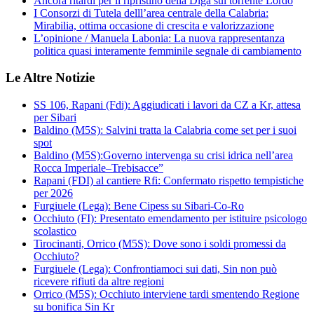
Ancora ritardi per il ripristino della Diga sul torrente Lordo
I Consorzi di Tutela delll’area centrale della Calabria:
Mirabilia, ottima occasione di crescita e valorizzazione
L’opinione / Manuela Labonia: La nuova rappresentanza
politica quasi interamente femminile segnale di cambiamento
Le Altre Notizie
SS 106, Rapani (Fdi): Aggiudicati i lavori da CZ a Kr, attesa
per Sibari
Baldino (M5S): Salvini tratta la Calabria come set per i suoi
spot
Baldino (M5S):Governo intervenga su crisi idrica nell’area
Rocca Imperiale–Trebisacce”
Rapani (FDI) al cantiere Rfi: Confermato rispetto tempistiche
per 2026
Furgiuele (Lega): Bene Cipess su Sibari-Co-Ro
Occhiuto (FI): Presentato emendamento per istituire psicologo
scolastico
Tirocinanti, Orrico (M5S): Dove sono i soldi promessi da
Occhiuto?
Furgiuele (Lega): Confrontiamoci sui dati, Sin non può
ricevere rifiuti da altre regioni
Orrico (M5S): Occhiuto interviene tardi smentendo Regione
su bonifica Sin Kr