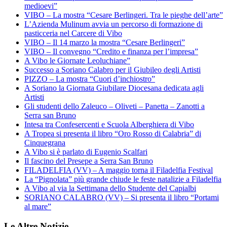
medioevi”
VIBO – La mostra “Cesare Berlingeri. Tra le pieghe dell’arte”
L’Azienda Mulinum avvia un percorso di formazione di
pasticceria nel Carcere di Vibo
VIBO – Il 14 marzo la mostra “Cesare Berlingeri”
VIBO – Il convegno “Credito e finanza per l’impresa”
A Vibo le Giornate Leoluchiane”
Successo a Soriano Calabro per il Giubileo degli Artisti
PIZZO – La mostra “Cuori d’inchiostro”
A Soriano la Giornata Giubilare Diocesana dedicata agli
Artisti
Gli studenti dello Zaleuco – Oliveti – Panetta – Zanotti a
Serra san Bruno
Intesa tra Confesercenti e Scuola Alberghiera di Vibo
A Tropea si presenta il libro “Oro Rosso di Calabria” di
Cinquegrana
A Vibo si è parlato di Eugenio Scalfari
Il fascino del Presepe a Serra San Bruno
FILADELFIA (VV) – A maggio torna il Filadelfia Festival
La “Pignolata” più grande chiude le feste natalizie a Filadelfia
A Vibo al via la Settimana dello Studente del Capialbi
SORIANO CALABRO (VV) – Si presenta il libro “Portami
al mare”
Le Altre Notizie