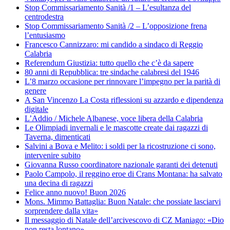
Stop Commissariamento Sanità /1 – L’esultanza del
centrodestra
Stop Commissariamento Sanità /2 – L’opposizione frena
l’entusiasmo
Francesco Cannizzaro: mi candido a sindaco di Reggio
Calabria
Referendum Giustizia: tutto quello che c’è da sapere
80 anni di Repubblica: tre sindache calabresi del 1946
L’8 marzo occasione per rinnovare l’impegno per la parità di
genere
A San Vincenzo La Costa riflessioni su azzardo e dipendenza
digitale
L’Addio / Michele Albanese, voce libera della Calabria
Le Olimpiadi invernali e le mascotte create dai ragazzi di
Taverna, dimenticati
Salvini a Bova e Melito: i soldi per la ricostruzione ci sono,
intervenire subito
Giovanna Russo coordinatore nazionale garanti dei detenuti
Paolo Campolo, il reggino eroe di Crans Montana: ha salvato
una decina di ragazzi
Felice anno nuovo! Buon 2026
Mons. Mimmo Battaglia: Buon Natale: che possiate lasciarvi
sorprendere dalla vita»
Il messaggio di Natale dell’arcivescovo di CZ Maniago: «Dio
non resta lontano»