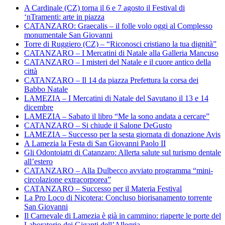
A Cardinale (CZ) torna il 6 e 7 agosto il Festival di
‘nTramenti: arte in piazza
CATANZARO: Graecalis – il folle volo oggi al Complesso
monumentale San Giovanni
Torre di Ruggiero (CZ) – “Riconosci cristiano la tua dignità”
CATANZARO – I Mercatini di Natale alla Galleria Mancuso
CATANZARO – I misteri del Natale e il cuore antico della
città
CATANZARO – Il 14 da piazza Prefettura la corsa dei
Babbo Natale
LAMEZIA – I Mercatini di Natale del Savutano il 13 e 14
dicembre
LAMEZIA – Sabato il libro “Me la sono andata a cercare”
CATANZARO – Si chiude il Salone DeGusto
LAMEZIA – Successo per la sesta giornata di donazione Avis
A Lamezia la Festa di San Giovanni Paolo II
Gli Odontoiatri di Catanzaro: Allerta salute sul turismo dentale
all’estero
CATANZARO – Alla Dulbecco avviato programma “mini-
circolazione extracorporea”
CATANZARO – Successo per il Materia Festival
La Pro Loco di Nicotera: Concluso biorisanamento torrente
San Giovanni
Il Carnevale di Lamezia è già in cammino: riaperte le porte del
Laboratorio dei Giganti dell’Allegria