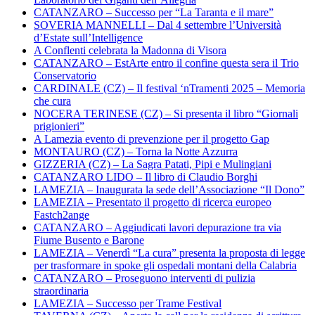
CATANZARO – Successo per “La Taranta e il mare”
SOVERIA MANNELLI – Dal 4 settembre l’Università
d’Estate sull’Intelligence
A Conflenti celebrata la Madonna di Visora
CATANZARO – EstArte entro il confine questa sera il Trio
Conservatorio
CARDINALE (CZ) – Il festival ‘nTramenti 2025 – Memoria
che cura
NOCERA TERINESE (CZ) – Si presenta il libro “Giornali
prigionieri”
A Lamezia evento di prevenzione per il progetto Gap
MONTAURO (CZ) – Torna la Notte Azzurra
GIZZERIA (CZ) – La Sagra Patati, Pipi e Mulingiani
CATANZARO LIDO – Il libro di Claudio Borghi
LAMEZIA – Inaugurata la sede dell’Associazione “Il Dono”
LAMEZIA – Presentato il progetto di ricerca europeo
Fastch2ange
CATANZARO – Aggiudicati lavori depurazione tra via
Fiume Busento e Barone
LAMEZIA – Venerdì “La cura” presenta la proposta di legge
per trasformare in spoke gli ospedali montani della Calabria
CATANZARO – Proseguono interventi di pulizia
straordinaria
LAMEZIA – Successo per Trame Festival