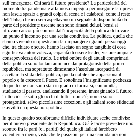
sull’emergenza. Chi sarà il futuro presidente? La particolarità del
momento tra pandemia e affannoso impegno per inseguire la ripresa
non lascia spazio a grandi colpi di scena e i calabresi, come il resto
dell’Italia, che ieri sera aspettavano un segnale di disponibilità da
parte del presidente uscente non sono rimasti delusi, bensì si
ritrovano ancor più confusi dall’incapacità della politica di trovare
un punto d’incontro per una scelta condivisa. La politica, quella che
stiamo vivendo in questi anni fa rimpiangere i grandi personaggi
che, tra chiaro e scuro, hanno lasciato un segno tangibile di cosa
significava autorevolezza, capacità di essere leader, visione ampia e
consapevolezza del ruolo. Le tristi ombre degli attuali comprimari
della politica sono lontani anni luce dai protagonisti della prima
repubblica, ma soprattutto dimostrano l’assoluta incapacità di
accettare la sfida della politica, quella nobile che appassiona il
popolo e fa crescere il Paese. E sottolinea l’insignificante pochezza
di quelli che non sono stati in grado di formarsi, con umiltà,
studiando il passato, analizzando il presente, immaginando il futuro.
Tutto ciò – è sotto gli occhi di tutti – non c’è, non ci sono
protagonisti, salvo piccolissime eccezioni e gli italiani sono sfiduciati
e avviliti da questa non-politica.
In questo quadro sconfortante difficile individuare scelte condivise
per il nuovo presidente della Repubblica. Già è facile prevedere uno
scontro fra le parti (e i partiti) del quale gli italiani farebbero
volentieri a meno, visto che le posizioni per una candidatura non