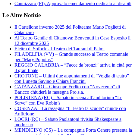
Cannizzaro (FI): Approvato emendamento dedicato ai disabili
Le Altre Notizie
Il Cartellone inverno 2025 del Politeama Mario Foglietti di
Catanzaro
Al Teatro Gentile di Cittanova: Benvenuti in Casa Esposito il
12 dicembre 2025
Elettra di Sofocle al Teatro dei Taurani di Palmi
FILADELFIA (VV) – Grande successo al Teatro comunale
per “Mary Poppins”
REGGIO CALABRIA – “Facce da bronzi” arriva in città per
il gran finale
CROTONE – Ultimi due appuntamenti di “Voglia di teatro”
con Lunetta Savino e Chiara Francini
CATANZARO – Giuseppe Ferlito con “Novecento” di
Baricco chiuderà la rassegna Pro.s.a.
POLISTENA (RC) – Sabato in scena all’auditorium “Le
Serve” con Eva Robin’s
COSENZA – La rassegna “Il Teatro fa scuola” chiude con
Anfitrione
LOCRI (RC) – Sabato Paolantoni rivisita Shakespeare a
modo suo
MENDICINO (CS) – La compagnia Porta Cenere presenta la