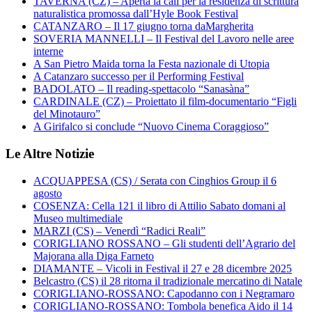
TAVERNA (CZ) – Aperta la call per la residenza di scrittura
naturalistica promossa dall’Hyle Book Festival
CATANZARO – Il 17 giugno torna daMargherita
SOVERIA MANNELLI – Il Festival del Lavoro nelle aree
interne
A San Pietro Maida torna la Festa nazionale di Utopia
A Catanzaro successo per il Performing Festival
BADOLATO – Il reading-spettacolo “Sanasàna”
CARDINALE (CZ) – Proiettato il film-documentario “Figli
del Minotauro”
A Girifalco si conclude “Nuovo Cinema Coraggioso”
Le Altre Notizie
ACQUAPPESA (CS) / Serata con Cinghios Group il 6
agosto
COSENZA: Cella 121 il libro di Attilio Sabato domani al
Museo multimediale
MARZI (CS) – Venerdì “Radici Reali”
CORIGLIANO ROSSANO – Gli studenti dell’Agrario del
Majorana alla Diga Farneto
DIAMANTE – Vicoli in Festival il 27 e 28 dicembre 2025
Belcastro (CS) il 28 ritorna il tradizionale mercatino di Natale
CORIGLIANO-ROSSANO: Capodanno con i Negramaro
CORIGLIANO-ROSSANO: Tombola benefica Aido il 14