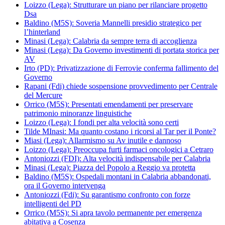
Loizzo (Lega): Strutturare un piano per rilanciare progetto
Dsa
Baldino (M5S): Soveria Mannelli presidio strategico per
l’hinterland
Minasi (Lega): Calabria da sempre terra di accoglienza
Minasi (Lega): Da Governo investimenti di portata storica per
AV
Irto (PD): Privatizzazione di Ferrovie conferma fallimento del
Governo
Rapani (Fdi) chiede sospensione provvedimento per Centrale
del Mercure
Orrico (M5S): Presentati emendamenti per preservare
patrimonio minoranze linguistiche
Loizzo (Lega): I fondi per alta velocità sono certi
Tilde MInasi: Ma quanto costano i ricorsi al Tar per il Ponte?
Miasi (Lega): Allarmismo su Av inutile e dannoso
Loizzo (Lega): Preoccupa furti farmaci oncologici a Cetraro
Antoniozzi (FDI): Alta velocità indispensabile per Calabria
Minasi (Lega): Piazza del Popolo a Reggio va protetta
Baldino (M5S): Ospedali montani in Calabria abbandonati,
ora il Governo intervenga
Antoniozzi (Fdi): Su garantismo confronto con forze
intelligenti del PD
Orrico (M5S): Si apra tavolo permanente per emergenza
abitativa a Cosenza