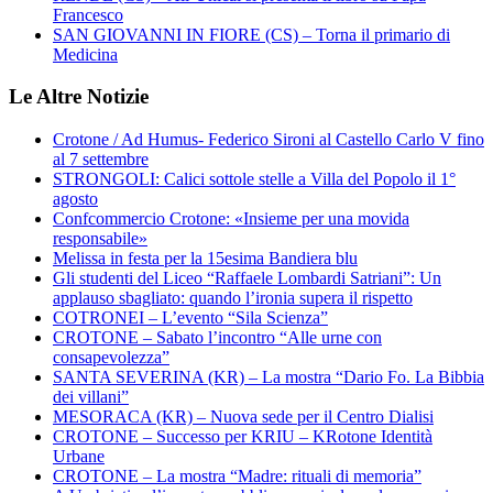
Francesco
SAN GIOVANNI IN FIORE (CS) – Torna il primario di
Medicina
Le Altre Notizie
Crotone / Ad Humus- Federico Sironi al Castello Carlo V fino
al 7 settembre
STRONGOLI: Calici sottole stelle a Villa del Popolo il 1°
agosto
Confcommercio Crotone: «Insieme per una movida
responsabile»
Melissa in festa per la 15esima Bandiera blu
Gli studenti del Liceo “Raffaele Lombardi Satriani”: Un
applauso sbagliato: quando l’ironia supera il rispetto
COTRONEI – L’evento “Sila Scienza”
CROTONE – Sabato l’incontro “Alle urne con
consapevolezza”
SANTA SEVERINA (KR) – La mostra “Dario Fo. La Bibbia
dei villani”
MESORACA (KR) – Nuova sede per il Centro Dialisi
CROTONE – Successo per KRIU – KRotone Identità
Urbane
CROTONE – La mostra “Madre: rituali di memoria”