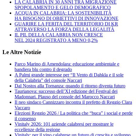
LA CALABRIA IN 30 ANNI TRA MIGRAZIONE
SPOPOLAMENTO E GELO DEMOGRAFICO
ACQUA IN CALABRIA: LA SOSTENIBILITÀ
HA BISOGNO DI OBIETTIVI DI INNOVAZIONE
GUARIRE LA FERITA DEL TERRITORIO DI KR
ATTRAVERSO LA FORZA DELLA LEGALITÀ
IL PIL DELLA CALABRIA NON CRESCE
NEL 2024 REGISTRATO A MENO 0,2%
Le Altre Notizie
Parco Marino di Amendolara: educazione ambientale e
bandiera blu contro il degrado
A Palmi grande interesse per “Il Vento di Dahkla e il sole
della Calabria” del console Naccari
Dal Nostos alla Tornanza: quando il ritorno diventa futuro
Taurianova: successo dell’XI edizione del Festival dei
Madonnari. Plauso del console del Marocco Naccari
Il neo sindaco Cannizzaro incontra il prefetto di Reggio Clara
Vaccaro
Elezioni Reggio 2026 / La politica che “buca” i social e perde
il consenso
Vinitaly 2026: 101 aziende calabresi per mostrare le
eccellenze della regione
Vinitaly: per il vino calabrese un futuro di crescita e sviluppo