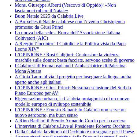
Mons. Giuseppe Alberti (Vescovo di Oppido): «Non
lasciamoci rubare il Natale»
Buon Natale 2025 da Calabria.Live
A Bruxelles il Natale calabrese con l’evento Christojenna
promosso da Giusi Princi
La nuova bella sede a Roma dell’Associazione Italiana
Coltivatori (AIC)
A Reggio l’incontro “I Cattolici e la Politica vista da Papa
Leone XIV”
L’OPINIONE / Rosi Caligiuri: Contrastare la violenza
maschile sulle donne: basta facciate, servono scelte di governo
I Calabresi di Roma ospitano l’Ambasciatrice di Palestina
Mona Abuara
A Gioia Tauro al via il progetto per insegnare la lingua araba
aperto anche agli italiani
L’OPINIONE / Giusi Princi: Nessuna esclusione del Sud da
Piano Europeo per AV
Rigenerazione urbana, la Calabria protagonista di un nuovo
modello europeo di sviluppo sostenibile
L’OPINIONE / Ernesto Rapani: In Calabria non serve un
nuovo aeroporto, ma buon senso
A Rino Barillari il Premio Armando Curcio per la carriera
L’intervista di Calabria.Live al Presidente Roberto Occhiuto
Dalla Calabria la vittoria di Occhiuto è un segnale per il Paese