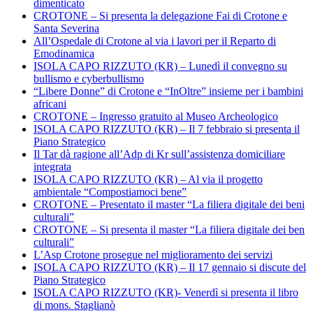
dimenticato
CROTONE – Si presenta la delegazione Fai di Crotone e
Santa Severina
All’Ospedale di Crotone al via i lavori per il Reparto di
Emodinamica
ISOLA CAPO RIZZUTO (KR) – Lunedì il convegno su
bullismo e cyberbullismo
“Libere Donne” di Crotone e “InOltre” insieme per i bambini
africani
CROTONE – Ingresso gratuito al Museo Archeologico
ISOLA CAPO RIZZUTO (KR) – Il 7 febbraio si presenta il
Piano Strategico
Il Tar dà ragione all’Adp di Kr sull’assistenza domiciliare
integrata
ISOLA CAPO RIZZUTO (KR) – Al via il progetto
ambientale “Compostiamoci bene”
CROTONE – Presentato il master “La filiera digitale dei beni
culturali”
CROTONE – Si presenta il master “La filiera digitale dei ben
culturali”
L’Asp Crotone prosegue nel miglioramento dei servizi
ISOLA CAPO RIZZUTO (KR) – Il 17 gennaio si discute del
Piano Strategico
ISOLA CAPO RIZZUTO (KR)- Venerdì si presenta il libro
di mons. Staglianò