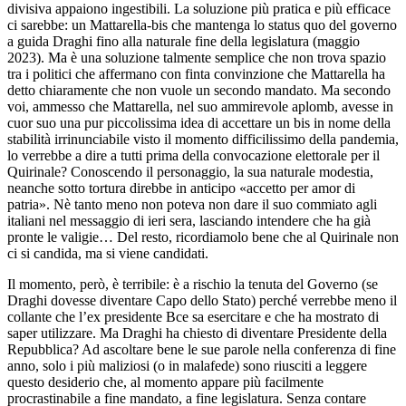
divisiva appaiono ingestibili. La soluzione più pratica e più efficace
ci sarebbe: un Mattarella-bis che mantenga lo status quo del governo
a guida Draghi fino alla naturale fine della legislatura (maggio
2023). Ma è una soluzione talmente semplice che non trova spazio
tra i politici che affermano con finta convinzione che Mattarella ha
detto chiaramente che non vuole un secondo mandato. Ma secondo
voi, ammesso che Mattarella, nel suo ammirevole aplomb, avesse in
cuor suo una pur piccolissima idea di accettare un bis in nome della
stabilità irrinunciabile visto il momento difficilissimo della pandemia,
lo verrebbe a dire a tutti prima della convocazione elettorale per il
Quirinale? Conoscendo il personaggio, la sua naturale modestia,
neanche sotto tortura direbbe in anticipo «accetto per amor di
patria». Nè tanto meno non poteva non dare il suo commiato agli
italiani nel messaggio di ieri sera, lasciando intendere che ha già
pronte le valigie… Del resto, ricordiamolo bene che al Quirinale non
ci si candida, ma si viene candidati.
Il momento, però, è terribile: è a rischio la tenuta del Governo (se
Draghi dovesse diventare Capo dello Stato) perché verrebbe meno il
collante che l’ex presidente Bce sa esercitare e che ha mostrato di
saper utilizzare. Ma Draghi ha chiesto di diventare Presidente della
Repubblica? Ad ascoltare bene le sue parole nella conferenza di fine
anno, solo i più maliziosi (o in malafede) sono riusciti a leggere
questo desiderio che, al momento appare più facilmente
procrastinabile a fine mandato, a fine legislatura. Senza contare