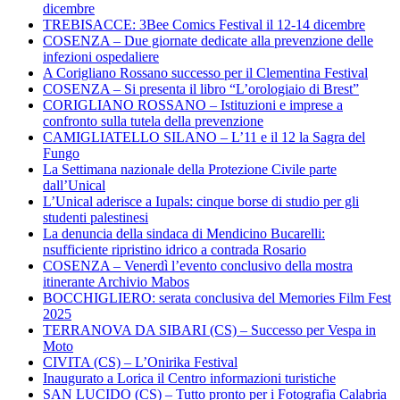
dicembre
TREBISACCE: 3Bee Comics Festival il 12-14 dicembre
COSENZA – Due giornate dedicate alla prevenzione delle
infezioni ospedaliere
A Corigliano Rossano successo per il Clementina Festival
COSENZA – Si presenta il libro “L’orologiaio di Brest”
CORIGLIANO ROSSANO – Istituzioni e imprese a
confronto sulla tutela della prevenzione
CAMIGLIATELLO SILANO – L’11 e il 12 la Sagra del
Fungo
La Settimana nazionale della Protezione Civile parte
dall’Unical
L’Unical aderisce a Iupals: cinque borse di studio per gli
studenti palestinesi
La denuncia della sindaca di Mendicino Bucarelli:
nsufficiente ripristino idrico a contrada Rosario
COSENZA – Venerdì l’evento conclusivo della mostra
itinerante Archivio Mabos
BOCCHIGLIERO: serata conclusiva del Memories Film Fest
2025
TERRANOVA DA SIBARI (CS) – Successo per Vespa in
Moto
CIVITA (CS) – L’Onirika Festival
Inaugurato a Lorica il Centro informazioni turistiche
SAN LUCIDO (CS) – Tutto pronto per i Fotografia Calabria