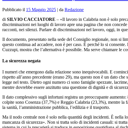
Pubblicato il
15 Maggio 2025
|
da
Redazione
di
SILVIO CACCIATORE
– «Il lavoro in Calabria non è solo prec
discriminazioni nei luoghi di lavoro apre una pagina che non concede at
racconti, nei silenzi. Parlare di discriminazioni nel lavoro, oggi, in qu
Il documento, presentato nella sede del Consiglio regionale, non si limi
questo continua ad accadere, non è per caso. È perché lo si consente
Cuzzupi, mostra che l’alternativa è possibile. Ma serve chiamare le co
La sicurezza negata
I numeri che emergono dalla relazione sono inequivocabili. E comincian
rispetto all’anno precedente (erano 29), ma questo non è un dato che si
legge nel testo. Dietro ogni numero ci sono famiglie spezzate, lacrim
mentre dovrebbe essere anzitutto una questione di dignità e di sicurez
Il dato complessivo sugli infortuni registra un preoccupante aumento:
colpite sono Cosenza (37,7%) e Reggio Calabria (23,3%), mentre la fascia
la sanità, l’amministrazione pubblica, l’edilizia e il trasporto.
Ma il nodo centrale non è solo nella quantità degli incidenti. È nella l
mancanza di sicurezza». Non si tratta solo di incidenti casuali: si trat
sistema in cui la precarietà si traduce in esposizione quotidiana al risc