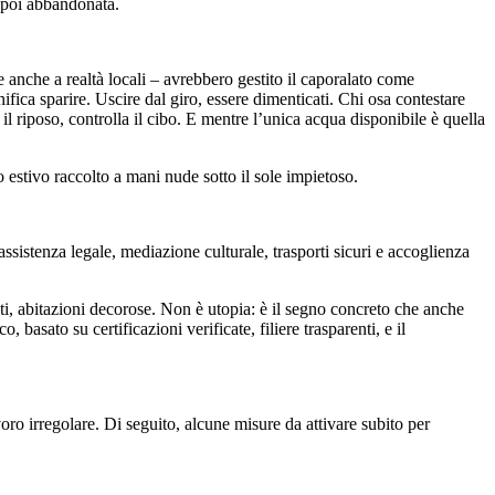
 poi abbandonata.
te anche a realtà locali – avrebbero gestito il caporalato come
ignifica sparire. Uscire dal giro, essere dimenticati. Chi osa contestare
il riposo, controlla il cibo. E mentre l’unica acqua disponibile è quella
o estivo raccolto a mani nude sotto il sole impietoso.
sistenza legale, mediazione culturale, trasporti sicuri e accoglienza
ti, abitazioni decorose. Non è utopia: è il segno concreto che anche
basato su certificazioni verificate, filiere trasparenti, e il
oro irregolare. Di seguito, alcune misure da attivare subito per