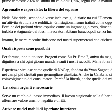
primo trimestre 2024 ha subito un calo dell’1,6%, segno che la manod
Agromafie e caporalato: la filiera del sopruso
Nella Sibaritide, secondo diverse inchieste giudiziarie tra cui “Demetra
un’attività strutturata e redditizia. Gli stagionali sono trattati come ogg
l’ordine dei padroni viene espulso come un ingranaggio rotto, dimenticat
torbida e stagnante dei fossi, i lavoratori abitano baraccopoli senza luc
Intanto, le merci raccolte finiscono nei nostri supermercati con etichet
Quali risposte sono possibili?
Per fortuna, non tutto tace. Progetti come Su.Pr. Eme.2, attivo da magg
dignitosa a chi ogni giorno manda avanti i nostri raccolti. Ma le forz
Esperienze virtuose come quelle di NoCap, fondata da Yvan Sagnet, dimo
nei campi più sfruttati può germogliare giustizia. Anche in Calabria, sin
coinvolgimento dei consumatori. Perché la libertà, anche quella dei mig
Le azioni urgenti e necessarie
Serve un cambio di passo immediato. Il lavoro stagionale nella Sibaritid
affermare valore umano, legalità e diritti.
Attivare nuclei mobili di ispezione interforze