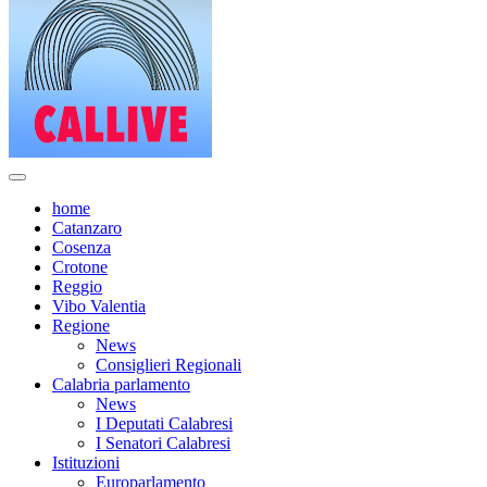
home
Catanzaro
Cosenza
Crotone
Reggio
Vibo Valentia
Regione
News
Consiglieri Regionali
Calabria parlamento
News
I Deputati Calabresi
I Senatori Calabresi
Istituzioni
Europarlamento