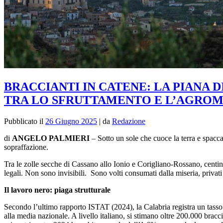
BRACCIANTI IN CATENE: LA PIANA DI
TRA LO SFRUTTAMENTO E L’AGROM
Pubblicato il
26 Giugno 2025
|
da
Redazione
di
ANGELO PALMIERI
– Sotto un sole che cuoce la terra e spacca
sopraffazione.
Tra le zolle secche di Cassano allo Ionio e Corigliano‑Rossano, centinai
legali. Non sono invisibili. Sono volti consumati dalla miseria, privati
Il lavoro nero: piaga strutturale
Secondo l’ultimo rapporto ISTAT (2024), la Calabria registra un tasso d
alla media nazionale. A livello italiano, si stimano oltre 200.000 bracci