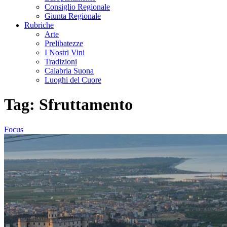
Consiglio Regionale
Giunta Regionale
Rubriche
Arte
Prelibatezze
I Nostri Vini
Tradizioni
Calabria Suona
Luoghi del Cuore
Tag:
Sfruttamento
Focus