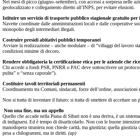
Nei mesi di picco (giugno–settembre), con accessi a sorpresa nelle azie
geolocalizzato e collegamento diretto all’INPS, per evitare elusioni.
Istituire un servizio di trasporto pubblico stagionale gratuito per 
Navette coordinate dalle amministrazioni locali e dalle cooperative soci
monopolio degli intermediari illegali.
Costruire presìdi abitativi pubblici temporanei
Avviare la realizzazione – anche modulare – di “villaggi del lavoro stag
condizioni minime di decoro.
Rendere obbligatoria la certificazione etica per le aziende che ri
Chi accede a fondi PSR, PNRR o PAC deve sottoscrivere un protocollo di 
pulita” o “senza caporale”).
Costituire tavoli territoriali permanenti
Coordinamento tra Comuni, sindacati, forze dell’ordine, associazioni e
Non si tratta di inventare il futuro: si tratta di smettere di accettare u
Non una fine, ma un appello
Quello che accade nella Piana di Sibari non è una deriva, è un sistema 
di indignarsi. Ed è tempo di disarticolarlo. Non con le buone intenzioni, 
manodopera straniera non chiede carità, ma giustizia: quella giustizia 
pesa a chilogrammi, ma in diritti.
(ap)