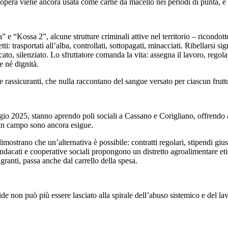
opera viene ancora usata come carne da macello nei periodi di punta, e
” e “Kossa 2”, alcune strutture criminali attive nel territorio – ricondot
etti: trasportati all’alba, controllati, sottopagati, minacciati. Ribellarsi s
o, silenziato. Lo sfruttatore comanda la vita: assegna il lavoro, regola 
e né dignità.
te rassicuranti, che nulla raccontano del sangue versato per ciascun frutt
io 2025, stanno aprendo poli sociali a Cassano e Corigliano, offrendo as
e in campo sono ancora esigue.
strano che un’alternativa è possibile: contratti regolari, stipendi gius
dacati e cooperative sociali propongono un distretto agroalimentare etico, 
ranti, passa anche dal carrello della spesa.
e non può più essere lasciato alla spirale dell’abuso sistemico e del lav