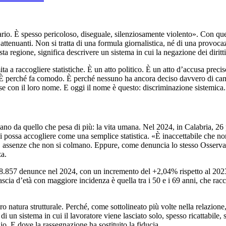
ario. È spesso pericoloso, diseguale, silenziosamente violento». Con que
tenuanti. Non si tratta di una formula giornalistica, né di una provocazi
esta regione, significa descrivere un sistema in cui la negazione dei dirit
ta a raccogliere statistiche. È un atto politico. È un atto d’accusa preci
. È perché fa comodo. È perché nessuno ha ancora deciso davvero di camb
se con il loro nome. E oggi il nome è questo: discriminazione sistemica.
o da quello che pesa di più: la vita umana. Nel 2024, in Calabria, 26 pe
 possa accogliere come una semplice statistica. «È inaccettabile che non s
e, assenze che non si colmano. Eppure, come denuncia lo stesso Osservat
za.
 8.857 denunce nel 2024, con un incremento del +2,04% rispetto al 2023,
 d’età con maggiore incidenza è quella tra i 50 e i 69 anni, che raccogli
oro natura strutturale. Perché, come sottolineato più volte nella relazion
ta di un sistema in cui il lavoratore viene lasciato solo, spesso ricattabi
hio. E dove la rassegnazione ha sostituito la fiducia.