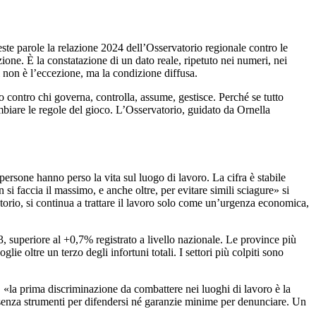
ste parole la relazione 2024 dell’Osservatorio regionale contro le
one. È la constatazione di un dato reale, ripetuto nei numeri, nei
ti non è l’eccezione, ma la condizione diffusa.
so contro chi governa, controlla, assume, gestisce. Perché se tutto
iare le regole del gioco. L’Osservatorio, guidato da Ornella
rsone hanno perso la vita sul luogo di lavoro. La cifra è stabile
i faccia il massimo, e anche oltre, per evitare simili sciagure» si
orio, si continua a trattare il lavoro solo come un’urgenza economica,
 superiore al +0,7% registrato a livello nazionale. Le province più
e oltre un terzo degli infortuni totali. I settori più colpiti sono
e, «la prima discriminazione da combattere nei luoghi di lavoro è la
le, senza strumenti per difendersi né garanzie minime per denunciare. Un