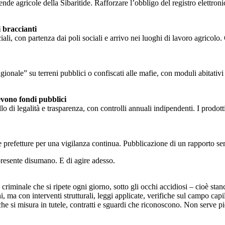
nde agricole della Sibaritide. Rafforzare l’obbligo del registro elettron
i braccianti
ali, con partenza dai poli sociali e arrivo nei luoghi di lavoro agricolo
ionale” su terreni pubblici o confiscati alle mafie, con moduli abitativi 
cevono fondi pubblici
legalità e trasparenza, con controlli annuali indipendenti. I prodotti ag
 prefetture per una vigilanza continua. Pubblicazione di un rapporto se
n presente disumano. E di agire adesso.
criminale che si ripete ogni giorno, sotto gli occhi accidiosi – cioè stan
ma con interventi strutturali, leggi applicate, verifiche sul campo capillar
che si misura in tutele, contratti e sguardi che riconoscono. Non serve pi