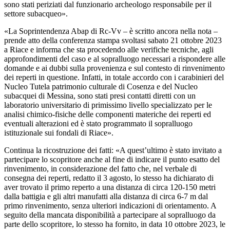
sono stati periziati dal funzionario archeologo responsabile per il
settore subacqueo».
«La Soprintendenza Abap di Rc-Vv – è scritto ancora nella nota –
prende atto della conferenza stampa svoltasi sabato 21 ottobre 2023
a Riace e informa che sta procedendo alle verifiche tecniche, agli
approfondimenti del caso e al sopralluogo necessari a rispondere alle
domande e ai dubbi sulla provenienza e sul contesto di rinvenimento
dei reperti in questione. Infatti, in totale accordo con i carabinieri del
Nucleo Tutela patrimonio culturale di Cosenza e del Nucleo
subacquei di Messina, sono stati presi contatti diretti con un
laboratorio universitario di primissimo livello specializzato per le
analisi chimico-fisiche delle componenti materiche dei reperti ed
eventuali alterazioni ed è stato programmato il sopralluogo
istituzionale sui fondali di Riace».
Continua la ricostruzione dei fatti: «A quest’ultimo è stato invitato a
partecipare lo scopritore anche al fine di indicare il punto esatto del
rinvenimento, in considerazione del fatto che, nel verbale di
consegna dei reperti, redatto il 3 agosto, lo stesso ha dichiarato di
aver trovato il primo reperto a una distanza di circa 120-150 metri
dalla battigia e gli altri manufatti alla distanza di circa 6-7 m dal
primo rinvenimento, senza ulteriori indicazioni di orientamento. A
seguito della mancata disponibilità a partecipare al sopralluogo da
parte dello scopritore, lo stesso ha fornito, in data 10 ottobre 2023, le