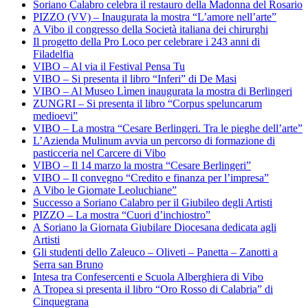
Soriano Calabro celebra il restauro della Madonna del Rosario
PIZZO (VV) – Inaugurata la mostra “L’amore nell’arte”
A Vibo il congresso della Società italiana dei chirurghi
Il progetto della Pro Loco per celebrare i 243 anni di
Filadelfia
VIBO – Al via il Festival Pensa Tu
VIBO – Si presenta il libro “Inferi” di De Masi
VIBO – Al Museo Lìmen inaugurata la mostra di Berlingeri
ZUNGRI – Si presenta il libro “Corpus speluncarum
medioevi”
VIBO – La mostra “Cesare Berlingeri. Tra le pieghe dell’arte”
L’Azienda Mulinum avvia un percorso di formazione di
pasticceria nel Carcere di Vibo
VIBO – Il 14 marzo la mostra “Cesare Berlingeri”
VIBO – Il convegno “Credito e finanza per l’impresa”
A Vibo le Giornate Leoluchiane”
Successo a Soriano Calabro per il Giubileo degli Artisti
PIZZO – La mostra “Cuori d’inchiostro”
A Soriano la Giornata Giubilare Diocesana dedicata agli
Artisti
Gli studenti dello Zaleuco – Oliveti – Panetta – Zanotti a
Serra san Bruno
Intesa tra Confesercenti e Scuola Alberghiera di Vibo
A Tropea si presenta il libro “Oro Rosso di Calabria” di
Cinquegrana