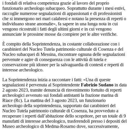
i fondali di relativa competenza grazie al lavoro del proprio
funzionario archeologo subacqueo. Soprattutto durante i mesi estivi,
raccoglie numerose segnalazioni di appassionati e di professionisti
che si immergono nei mari calabresi e notano la presenza di reperti o
individuano strane anomalie», fa sapere in una lunga nota in cui
vengono ricostruiti i fatti degli ultimi giorni e in cui vengono
annunciate le prossime mosse da compiere per le altre verifiche.
È compito della Soprintendenza, in costante collaborazione con i
carabinieri del Nucleo Tutela patrimonio culturale di Cosenza e del
Nucleo subacquei di Messina, riscontrare ognuna delle segnalazioni
pervenute e agire di conseguenza con le attività di tutela e
conservazione più idonee per la salvaguardia di contesti e reperti di
interesse archeologico.
La Soprintendenza inizia a raccontare i fatti: «Una di queste
segnalazioni è pervenuta al Soprintendente
Fabrizio Sudano
in data
2 agosto 2023, tramite denuncia di rinvenimento fortuito di reperti
archeologici avvenuto sui fondali antistanti la frazione marina di
Riace (Rc). La mattina del 3 agosto 2023, un funzionario
archeologo della soprintendenza, supportato dai carabinieri del
Nucleo Tutela patrimonio culturale di Cosenza, ha provveduto a
recuperare i reperti dall’abitazione dello scopritore, per un totale di 9
manufatti di interesse archeologico, trasferendoli presso i depositi del
Museo archeologico di Medma-Rosarno dove, successivamente,