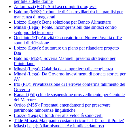
per tutela delle donne
Antoniozzi (FDI): Sui Lea compiuti progressi
Baldino (M5S): Tribunale di Castrovillari rischia paralisi per
mancanza di magistrati
Loizzo (Lega): Bene soluzione per Banco Alimentare
Minasi (Lega): Ponte, incomprensibili due sindaci contro
sviluppo del territorio
Occhiuto (FI): Attività Osservatorio su Nuove Povertà offre
spunti di riflessione
Loizzo (Lega): Strutturare un piano per rilanciare progetto
Dsa
Baldino (M5S): Soveria Mannelli presidio strategico per
l’hinterland
Minasi (Lega): Calabria da sempre terra di accoglienza
Minasi (Lega): Da Governo investimenti di portata storica per
AV
Irto (PD): Privatizzazione di Ferrovie conferma fallimento del
Governo
Rapani (Fdi) chiede sospensione provvedimento per Centrale
del Mercure
Orrico (M5S): Presentati emendamenti per preservare
patrimonio minoranze linguistiche
Loizzo (Lega): I fondi per alta velocità sono certi
Tilde MInasi: Ma quanto costano i ricorsi al Tar per il Ponte?
Miasi (Lega): Allarmismo su Av inutile e dannoso