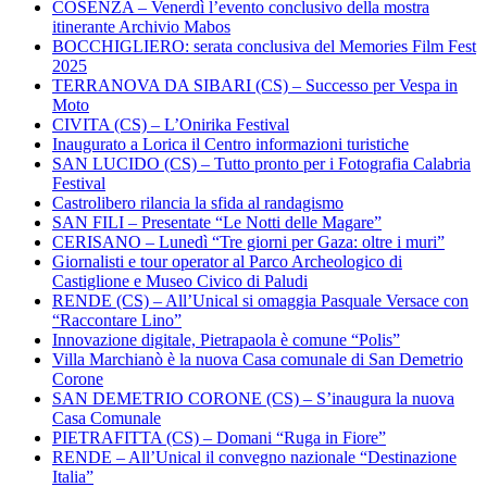
COSENZA – Venerdì l’evento conclusivo della mostra
itinerante Archivio Mabos
BOCCHIGLIERO: serata conclusiva del Memories Film Fest
2025
TERRANOVA DA SIBARI (CS) – Successo per Vespa in
Moto
CIVITA (CS) – L’Onirika Festival
Inaugurato a Lorica il Centro informazioni turistiche
SAN LUCIDO (CS) – Tutto pronto per i Fotografia Calabria
Festival
Castrolibero rilancia la sfida al randagismo
SAN FILI – Presentate “Le Notti delle Magare”
CERISANO – Lunedì “Tre giorni per Gaza: oltre i muri”
Giornalisti e tour operator al Parco Archeologico di
Castiglione e Museo Civico di Paludi
RENDE (CS) – All’Unical si omaggia Pasquale Versace con
“Raccontare Lino”
Innovazione digitale, Pietrapaola è comune “Polis”
Villa Marchianò è la nuova Casa comunale di San Demetrio
Corone
SAN DEMETRIO CORONE (CS) – S’inaugura la nuova
Casa Comunale
PIETRAFITTA (CS) – Domani “Ruga in Fiore”
RENDE – All’Unical il convegno nazionale “Destinazione
Italia”