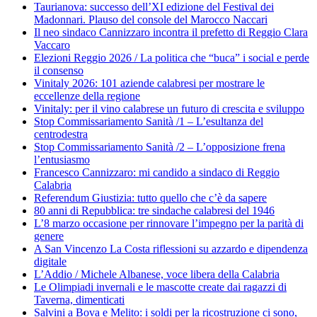
Taurianova: successo dell’XI edizione del Festival dei
Madonnari. Plauso del console del Marocco Naccari
Il neo sindaco Cannizzaro incontra il prefetto di Reggio Clara
Vaccaro
Elezioni Reggio 2026 / La politica che “buca” i social e perde
il consenso
Vinitaly 2026: 101 aziende calabresi per mostrare le
eccellenze della regione
Vinitaly: per il vino calabrese un futuro di crescita e sviluppo
Stop Commissariamento Sanità /1 – L’esultanza del
centrodestra
Stop Commissariamento Sanità /2 – L’opposizione frena
l’entusiasmo
Francesco Cannizzaro: mi candido a sindaco di Reggio
Calabria
Referendum Giustizia: tutto quello che c’è da sapere
80 anni di Repubblica: tre sindache calabresi del 1946
L’8 marzo occasione per rinnovare l’impegno per la parità di
genere
A San Vincenzo La Costa riflessioni su azzardo e dipendenza
digitale
L’Addio / Michele Albanese, voce libera della Calabria
Le Olimpiadi invernali e le mascotte create dai ragazzi di
Taverna, dimenticati
Salvini a Bova e Melito: i soldi per la ricostruzione ci sono,