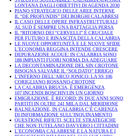
LONTANA DAGLI OBIETTIVI DI AGENDA 2030
PIANO STRATEGICO DELLE AREE INTERNE
IL “DE PROFUNDIS” DEI BORGHI CALABRESI
IL CASO DELLE OPERE INFRASTRUTTURALI
AL SUD È SEMPRE UNA BATTAGLIA PERSA
IL “RITORNO DEI “CERVELLI” È CRUCIALE
PER FUTURO E RINASCITA DELLA CALABRIA
LE NUOVE OPPORTUNITÀ E LE NUOVE SFIDE
L’ECONOMIA REGGINA INTENDE CRESCERE
DEPURAZIONE ACQUE: IN CALABRIA SONO
188 IMPIANTI FUORI NORMA DA ADEGUARE
LA DECONTAMINAZIONE DEL SIN CROTONE
BISOGNA SALVARE IL “SOLDATO” ERRIGO
L’INFERNO DELL’ARCO JONICO: LA SS 106
CORIGLIANO ROSSANO-CROTONE
LA CALABRIA BRUCIA, È EMERGENZA
107 INCENDI BOSCHIVI IN UN GIORNO
EMIGRAZIONE, È RECORD: IN DUE ANNI SONO
PARTITI IN OLTRE 241 MILA DAL MERIDIONE
BALNEAZIONE, IN CALABRIA C’È CARENZA
DI INFORMAZIONE SULL’INQUINAMENTO
QUESTIONE RIFIUTI, SCELTE STRATEGICHE
CHE NON TUTELANO DAVVERO I CITTADINI
L’ECONOMIA CALABRESE E LA NATURA E I