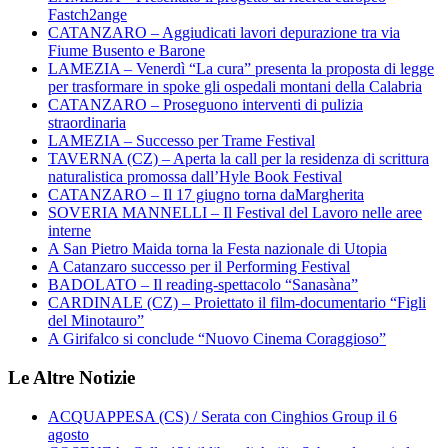
Fastch2ange
CATANZARO – Aggiudicati lavori depurazione tra via
Fiume Busento e Barone
LAMEZIA – Venerdì “La cura” presenta la proposta di legge
per trasformare in spoke gli ospedali montani della Calabria
CATANZARO – Proseguono interventi di pulizia
straordinaria
LAMEZIA – Successo per Trame Festival
TAVERNA (CZ) – Aperta la call per la residenza di scrittura
naturalistica promossa dall’Hyle Book Festival
CATANZARO – Il 17 giugno torna daMargherita
SOVERIA MANNELLI – Il Festival del Lavoro nelle aree
interne
A San Pietro Maida torna la Festa nazionale di Utopia
A Catanzaro successo per il Performing Festival
BADOLATO – Il reading-spettacolo “Sanasàna”
CARDINALE (CZ) – Proiettato il film-documentario “Figli
del Minotauro”
A Girifalco si conclude “Nuovo Cinema Coraggioso”
Le Altre Notizie
ACQUAPPESA (CS) / Serata con Cinghios Group il 6
agosto