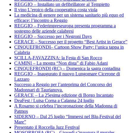
REGGIO – Installato un defibrillatore al Tempietto
Il vino L’eroico della cooperativa costa viola
La medicina di genere per un sistema sanitario più equo ed
efficace: l’incontro a Reggio
REGGIO – Federimpreseuropa presenta programma a
sostegno delle aziende calabresi
REGGIO – Successo per i Negroni Days
GERACE – Successo per il progetto “Best Artist in Gerace”
CINQUEFRONDI– Cartoon Show Party: l’unica tappa in
Calabria
SCILLA-FAVAZZINA: la Festa di San Rocco
CAMINI – La mostra “Non dista” di Fabio Adani
CINQUEFRONDI (RC) – Domenica la sagra contadina
REGGIO – Inaugurato il nuovo Lungomare Cicerone di
Lazzaro
Successo a Reggio per l’anteprima del Concorso dei
Madonnari di Taurianova.
GERACE – La 25esima edizione di Borgo Incantato
DeaFest / Luisa Corna a Calanna 24 luglio
A Rosarno si celebra l’incoronazione della Madonna di
Patmos
SIDERNO – Dal 25 luglio “Immersi nel Blu-Festival del
Mare”
Presentato il Roccella Jazz Festival
MOSORROFA (RC) – Giovedì s’inaugura il murales