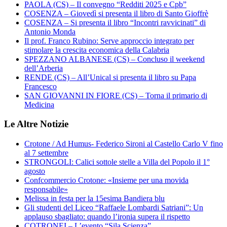
PAOLA (CS) – Il convegno “Redditi 2025 e Cpb”
COSENZA – Giovedì si presenta il libro di Santo Gioffrè
COSENZA – Si presenta il libro “Incontri ravvicinati” di
Antonio Monda
Il prof. Franco Rubino: Serve approccio integrato per
stimolare la crescita economica della Calabria
SPEZZANO ALBANESE (CS) – Concluso il weekend
dell’Arberia
RENDE (CS) – All’Unical si presenta il libro su Papa
Francesco
SAN GIOVANNI IN FIORE (CS) – Torna il primario di
Medicina
Le Altre Notizie
Crotone / Ad Humus- Federico Sironi al Castello Carlo V fino
al 7 settembre
STRONGOLI: Calici sottole stelle a Villa del Popolo il 1°
agosto
Confcommercio Crotone: «Insieme per una movida
responsabile»
Melissa in festa per la 15esima Bandiera blu
Gli studenti del Liceo “Raffaele Lombardi Satriani”: Un
applauso sbagliato: quando l’ironia supera il rispetto
COTRONEI – L’evento “Sila Scienza”