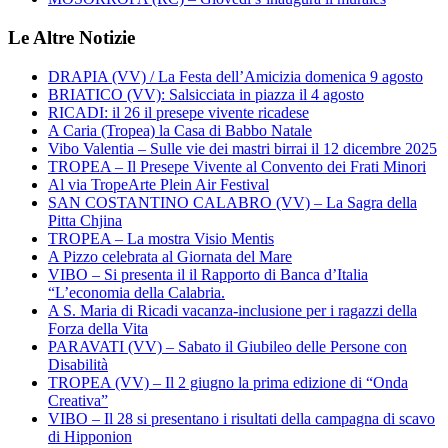
Le Altre Notizie
DRAPIA (VV) / La Festa dell’Amicizia domenica 9 agosto
BRIATICO (VV): Salsicciata in piazza il 4 agosto
RICADI: il 26 il presepe vivente ricadese
A Caria (Tropea) la Casa di Babbo Natale
Vibo Valentia – Sulle vie dei mastri birrai il 12 dicembre 2025
TROPEA – Il Presepe Vivente al Convento dei Frati Minori
Al via TropeArte Plein Air Festival
SAN COSTANTINO CALABRO (VV) – La Sagra della
Pitta Chjina
TROPEA – La mostra Visio Mentis
A Pizzo celebrata al Giornata del Mare
VIBO – Si presenta il il Rapporto di Banca d’Italia
“L’economia della Calabria.
A S. Maria di Ricadi vacanza-inclusione per i ragazzi della
Forza della Vita
PARAVATI (VV) – Sabato il Giubileo delle Persone con
Disabilità
TROPEA (VV) – Il 2 giugno la prima edizione di “Onda
Creativa”
VIBO – Il 28 si presentano i risultati della campagna di scavo
di Hipponion