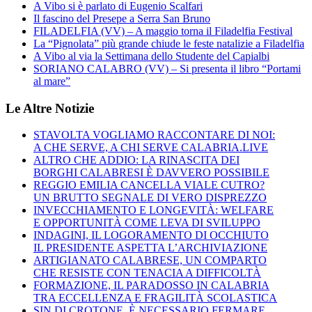
A Vibo si è parlato di Eugenio Scalfari
Il fascino del Presepe a Serra San Bruno
FILADELFIA (VV) – A maggio torna il Filadelfia Festival
La “Pignolata” più grande chiude le feste natalizie a Filadelfia
A Vibo al via la Settimana dello Studente del Capialbi
SORIANO CALABRO (VV) – Si presenta il libro “Portami
al mare”
Le Altre Notizie
STAVOLTA VOGLIAMO RACCONTARE DI NOI:
A CHE SERVE, A CHI SERVE CALABRIA.LIVE
ALTRO CHE ADDIO: LA RINASCITA DEI
BORGHI CALABRESI È DAVVERO POSSIBILE
REGGIO EMILIA CANCELLA VIALE CUTRO?
UN BRUTTO SEGNALE DI VERO DISPREZZO
INVECCHIAMENTO E LONGEVITÀ: WELFARE
E OPPORTUNITÀ COME LEVA DI SVILUPPO
INDAGINI, IL LOGORAMENTO DI OCCHIUTO
IL PRESIDENTE ASPETTA L’ARCHIVIAZIONE
ARTIGIANATO CALABRESE, UN COMPARTO
CHE RESISTE CON TENACIA A DIFFICOLTÀ
FORMAZIONE, IL PARADOSSO IN CALABRIA
TRA ECCELLENZA E FRAGILITÀ SCOLASTICA
SIN DI CROTONE, È NECESSARIO FERMARE