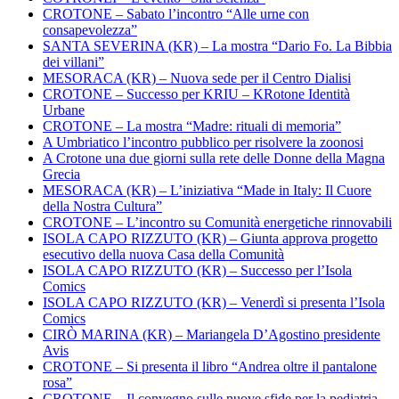
CROTONE – Sabato l’incontro “Alle urne con
consapevolezza”
SANTA SEVERINA (KR) – La mostra “Dario Fo. La Bibbia
dei villani”
MESORACA (KR) – Nuova sede per il Centro Dialisi
CROTONE – Successo per KRIU – KRotone Identità
Urbane
CROTONE – La mostra “Madre: rituali di memoria”
A Umbriatico l’incontro pubblico per risolvere la zoonosi
A Crotone una due giorni sulla rete delle Donne della Magna
Grecia
MESORACA (KR) – L’iniziativa “Made in Italy: Il Cuore
della Nostra Cultura”
CROTONE – L’incontro su Comunità energetiche rinnovabili
ISOLA CAPO RIZZUTO (KR) – Giunta approva progetto
esecutivo della nuova Casa della Comunità
ISOLA CAPO RIZZUTO (KR) – Successo per l’Isola
Comics
ISOLA CAPO RIZZUTO (KR) – Venerdì si presenta l’Isola
Comics
CIRÒ MARINA (KR) – Mariangela D’Agostino presidente
Avis
CROTONE – Si presenta il libro “Andrea oltre il pantalone
rosa”
CROTONE – Il convegno sulle nuove sfide per la pediatria