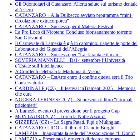
Gli Odontoiatri di Catanzaro: Allerta salute sul turismo dentale
all’estero
CATANZARO – Alla Dulbecco avviato programma “mini-
circolazione extracorporea”
CATANZARO – Successo per il Materia Festival
La Pro Loco di Nicotera: Concluso biorisanamento torrente
San Giovanni
Il Carnevale di Lamezia è già in cammino: riaperte le porte del
Laboratorio dei Giganti dell’Allegria
CATANZARO – Successo per “La Taranta e il mare”
SOVERIA MANNELLI – Dal 4 settembre l’Università
d’Estate sull’Intelligence
A Conflenti celebrata la Madonna di Visora
CATANZARO – EstArte entro il confine questa sera il Trio
Conservatorio
CARDINALE (CZ) – Il festival ‘nTramenti 2025 – Memoria
che cura
NOCERA TERINESE (CZ) – Si presenta il libro “Giornali
prigionieri”
A Lamezia evento di prevenzione per il progetto Gap
MONTAURO (CZ) – Torna la Notte Azzurra
GIZZERIA (CZ) – La Sagra Patati, Pipi e Mulingiani
CATANZARO LIDO – Il libro di Claudio Borghi
LAMEZIA – Inaugurata la sede dell’Associazione “Il Dono”
LAMEZIA – Presentato il progetto di ricerca europeo