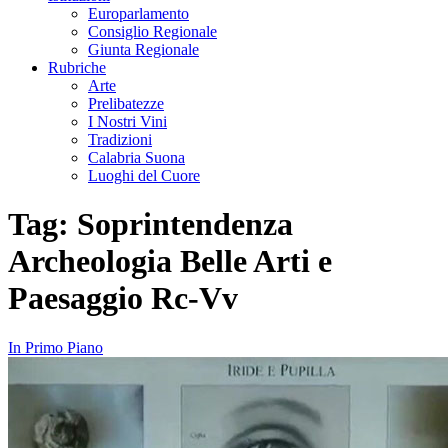
Europarlamento
Consiglio Regionale
Giunta Regionale
Rubriche
Arte
Prelibatezze
I Nostri Vini
Tradizioni
Calabria Suona
Luoghi del Cuore
Tag:
Soprintendenza
Archeologia Belle Arti e
Paesaggio Rc-Vv
In Primo Piano