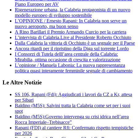
Piano Europeo per AV
Rigenerazione urbana, la Calabria protagonista di un nuovo
modello europeo di sviluppo sostenibile
L’OPINIONE / Ernesto Rapani: In Calabria non serve un
nuovo aeroporto, ma buon senso
A Rino Barillari il Premio Armando Curcio per la carriera
L’intervista di Calabria.Live al Presidente Roberto Occhiuto
Dalla Calabria la vittoria di Occhiuto è un segnale per il Paese
Ancora ritardi per il ripristino della Diga sul torrente Lordo
I Consorzi di Tutela delll’area centrale della Calabria:
Mirabilia, ottima occasione di crescita e valorizzazione
L’opinione / Manuela Labonia: La nuova rappresentanza
politica quasi interamente femminile segnale di cambiamento
Le Altre Notizie
SS 106, Rapani (Fdi): Aggiudicati i lavori da CZ a Kr, attesa
per Sibari
Baldino (M5S): Salvini tratta la Calabria come set per i suoi
spot
Baldino (M5S):Governo intervenga su crisi idrica nell’area
Rocca Imperiale–Trebisacce”
Rapani (FDI) al cantiere Rfi: Confermato rispetto tempistiche
per 2026