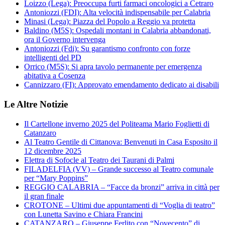
Loizzo (Lega): Preoccupa furti farmaci oncologici a Cetraro
Antoniozzi (FDI): Alta velocità indispensabile per Calabria
Minasi (Lega): Piazza del Popolo a Reggio va protetta
Baldino (M5S): Ospedali montani in Calabria abbandonati,
ora il Governo intervenga
Antoniozzi (Fdi): Su garantismo confronto con forze
intelligenti del PD
Orrico (M5S): Si apra tavolo permanente per emergenza
abitativa a Cosenza
Cannizzaro (FI): Approvato emendamento dedicato ai disabili
Le Altre Notizie
Il Cartellone inverno 2025 del Politeama Mario Foglietti di
Catanzaro
Al Teatro Gentile di Cittanova: Benvenuti in Casa Esposito il
12 dicembre 2025
Elettra di Sofocle al Teatro dei Taurani di Palmi
FILADELFIA (VV) – Grande successo al Teatro comunale
per “Mary Poppins”
REGGIO CALABRIA – “Facce da bronzi” arriva in città per
il gran finale
CROTONE – Ultimi due appuntamenti di “Voglia di teatro”
con Lunetta Savino e Chiara Francini
CATANZARO – Giuseppe Ferlito con “Novecento” di