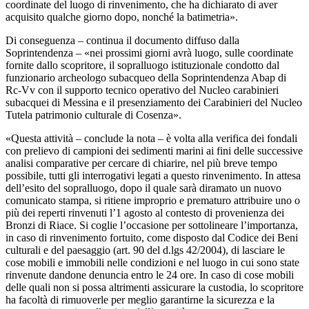
coordinate del luogo di rinvenimento, che ha dichiarato di aver
acquisito qualche giorno dopo, nonché la batimetria».
Di conseguenza – continua il documento diffuso dalla
Soprintendenza – «nei prossimi giorni avrà luogo, sulle coordinate
fornite dallo scopritore, il sopralluogo istituzionale condotto dal
funzionario archeologo subacqueo della Soprintendenza Abap di
Rc-Vv con il supporto tecnico operativo del Nucleo carabinieri
subacquei di Messina e il presenziamento dei Carabinieri del Nucleo
Tutela patrimonio culturale di Cosenza».
«Questa attività – conclude la nota – è volta alla verifica dei fondali
con prelievo di campioni dei sedimenti marini ai fini delle successive
analisi comparative per cercare di chiarire, nel più breve tempo
possibile, tutti gli interrogativi legati a questo rinvenimento. In attesa
dell’esito del sopralluogo, dopo il quale sarà diramato un nuovo
comunicato stampa, si ritiene improprio e prematuro attribuire uno o
più dei reperti rinvenuti l’1 agosto al contesto di provenienza dei
Bronzi di Riace. Si coglie l’occasione per sottolineare l’importanza,
in caso di rinvenimento fortuito, come disposto dal Codice dei Beni
culturali e del paesaggio (art. 90 del d.lgs 42/2004), di lasciare le
cose mobili e immobili nelle condizioni e nel luogo in cui sono state
rinvenute dandone denuncia entro le 24 ore. In caso di cose mobili
delle quali non si possa altrimenti assicurare la custodia, lo scopritore
ha facoltà di rimuoverle per meglio garantirne la sicurezza e la