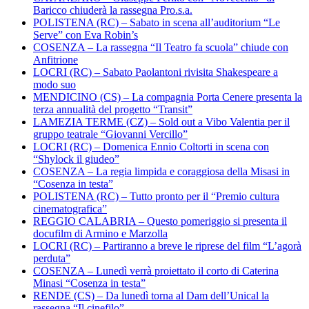
Baricco chiuderà la rassegna Pro.s.a.
POLISTENA (RC) – Sabato in scena all’auditorium “Le
Serve” con Eva Robin’s
COSENZA – La rassegna “Il Teatro fa scuola” chiude con
Anfitrione
LOCRI (RC) – Sabato Paolantoni rivisita Shakespeare a
modo suo
MENDICINO (CS) – La compagnia Porta Cenere presenta la
terza annualità del progetto “Transit”
LAMEZIA TERME (CZ) – Sold out a Vibo Valentia per il
gruppo teatrale “Giovanni Vercillo”
LOCRI (RC) – Domenica Ennio Coltorti in scena con
“Shylock il giudeo”
COSENZA – La regia limpida e coraggiosa della Misasi in
“Cosenza in testa”
POLISTENA (RC) – Tutto pronto per il “Premio cultura
cinematografica”
REGGIO CALABRIA – Questo pomeriggio si presenta il
docufilm di Armino e Marzolla
LOCRI (RC) – Partiranno a breve le riprese del film “L’agorà
perduta”
COSENZA – Lunedì verrà proiettato il corto di Caterina
Minasi “Cosenza in testa”
RENDE (CS) – Da lunedì torna al Dam dell’Unical la
rassegna “Il cinefilo”