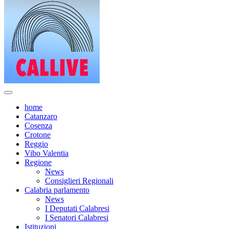
home
Catanzaro
Cosenza
Crotone
Reggio
Vibo Valentia
Regione
News
Consiglieri Regionali
Calabria parlamento
News
I Deputati Calabresi
I Senatori Calabresi
Istituzioni