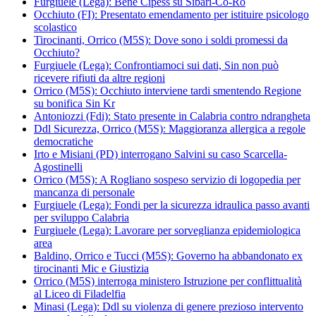
Furgiuele (Lega): Bene Cipess su Sibari-Co-Ro
Occhiuto (FI): Presentato emendamento per istituire psicologo
scolastico
Tirocinanti, Orrico (M5S): Dove sono i soldi promessi da
Occhiuto?
Furgiuele (Lega): Confrontiamoci sui dati, Sin non può
ricevere rifiuti da altre regioni
Orrico (M5S): Occhiuto interviene tardi smentendo Regione
su bonifica Sin Kr
Antoniozzi (Fdi): Stato presente in Calabria contro ndrangheta
Ddl Sicurezza, Orrico (M5S): Maggioranza allergica a regole
democratiche
Irto e Misiani (PD) interrogano Salvini su caso Scarcella-
Agostinelli
Orrico (M5S): A Rogliano sospeso servizio di logopedia per
mancanza di personale
Furgiuele (Lega): Fondi per la sicurezza idraulica passo avanti
per sviluppo Calabria
Furgiuele (Lega): Lavorare per sorveglianza epidemiologica
area
Baldino, Orrico e Tucci (M5S): Governo ha abbandonato ex
tirocinanti Mic e Giustizia
Orrico (M5S) interroga ministero Istruzione per conflittualità
al Liceo di Filadelfia
Minasi (Lega): Ddl su violenza di genere prezioso intervento