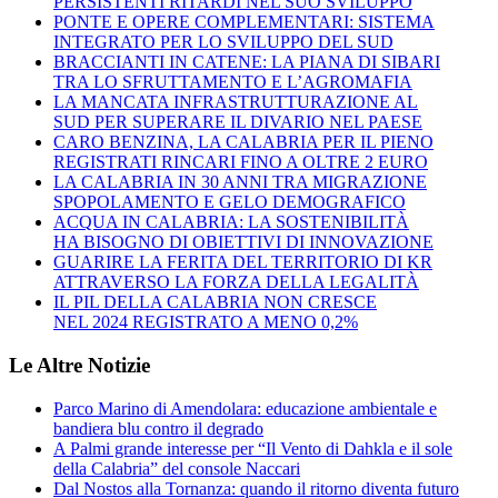
PERSISTENTI RITARDI NEL SUO SVILUPPO
PONTE E OPERE COMPLEMENTARI: SISTEMA
INTEGRATO PER LO SVILUPPO DEL SUD
BRACCIANTI IN CATENE: LA PIANA DI SIBARI
TRA LO SFRUTTAMENTO E L’AGROMAFIA
LA MANCATA INFRASTRUTTURAZIONE AL
SUD PER SUPERARE IL DIVARIO NEL PAESE
CARO BENZINA, LA CALABRIA PER IL PIENO
REGISTRATI RINCARI FINO A OLTRE 2 EURO
LA CALABRIA IN 30 ANNI TRA MIGRAZIONE
SPOPOLAMENTO E GELO DEMOGRAFICO
ACQUA IN CALABRIA: LA SOSTENIBILITÀ
HA BISOGNO DI OBIETTIVI DI INNOVAZIONE
GUARIRE LA FERITA DEL TERRITORIO DI KR
ATTRAVERSO LA FORZA DELLA LEGALITÀ
IL PIL DELLA CALABRIA NON CRESCE
NEL 2024 REGISTRATO A MENO 0,2%
Le Altre Notizie
Parco Marino di Amendolara: educazione ambientale e
bandiera blu contro il degrado
A Palmi grande interesse per “Il Vento di Dahkla e il sole
della Calabria” del console Naccari
Dal Nostos alla Tornanza: quando il ritorno diventa futuro