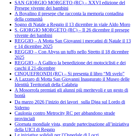
SAN GIORGIO MORGETO (RC) – XXVI edizione del
Presepe vivente dei bambini
A Bovalino il presepe che racconta la memoria contadina
della comunità
Sogno di Natale a Reggio il 13 dicembre in viale Aldo Moro
S. GIORGIO MORGETO (RC) – Il 26 dicembre il presepe
vivente dei bambini
REGGIO – A Motta San Giovanni i mercatini di Natale il 13
e 14 dicembre 2025
REGGIO – Con Abyss un tuffo nello Stretto il 18 dicembre
2025
REGGIO – A Gallico la benedizione dei motociclisti e dei
caschi il 21-dicembre
CINQUEFRONDI (RC) – Si presenta il libro “Mi svelo”
A Lazzaro di Motta San Giovanni Inaugurato il Museo delle
Identità Territoriali della Calabria
A Mosorrofa premiati gli alunni più meritevoli e un gesto di
bontà
Da marzo 2026 l’inizio dei lavori sulla Diga sul Lordo di
Siderno
Caulonia contro Metrocity RC per abbandono strade
provinciali
Giornata mondiale vista, grande partecipazione all’iniziativa
della UICI di Reggio
Le iniziative solidali per l’Ospedale di Locri