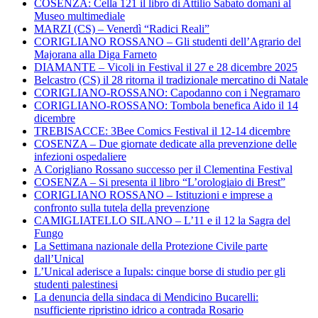
COSENZA: Cella 121 il libro di Attilio Sabato domani al
Museo multimediale
MARZI (CS) – Venerdì “Radici Reali”
CORIGLIANO ROSSANO – Gli studenti dell’Agrario del
Majorana alla Diga Farneto
DIAMANTE – Vicoli in Festival il 27 e 28 dicembre 2025
Belcastro (CS) il 28 ritorna il tradizionale mercatino di Natale
CORIGLIANO-ROSSANO: Capodanno con i Negramaro
CORIGLIANO-ROSSANO: Tombola benefica Aido il 14
dicembre
TREBISACCE: 3Bee Comics Festival il 12-14 dicembre
COSENZA – Due giornate dedicate alla prevenzione delle
infezioni ospedaliere
A Corigliano Rossano successo per il Clementina Festival
COSENZA – Si presenta il libro “L’orologiaio di Brest”
CORIGLIANO ROSSANO – Istituzioni e imprese a
confronto sulla tutela della prevenzione
CAMIGLIATELLO SILANO – L’11 e il 12 la Sagra del
Fungo
La Settimana nazionale della Protezione Civile parte
dall’Unical
L’Unical aderisce a Iupals: cinque borse di studio per gli
studenti palestinesi
La denuncia della sindaca di Mendicino Bucarelli:
nsufficiente ripristino idrico a contrada Rosario