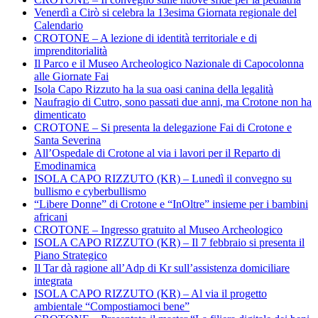
Venerdì a Cirò si celebra la 13esima Giornata regionale del
Calendario
CROTONE – A lezione di identità territoriale e di
imprenditorialità
Il Parco e il Museo Archeologico Nazionale di Capocolonna
alle Giornate Fai
Isola Capo Rizzuto ha la sua oasi canina della legalità
Naufragio di Cutro, sono passati due anni, ma Crotone non ha
dimenticato
CROTONE – Si presenta la delegazione Fai di Crotone e
Santa Severina
All’Ospedale di Crotone al via i lavori per il Reparto di
Emodinamica
ISOLA CAPO RIZZUTO (KR) – Lunedì il convegno su
bullismo e cyberbullismo
“Libere Donne” di Crotone e “InOltre” insieme per i bambini
africani
CROTONE – Ingresso gratuito al Museo Archeologico
ISOLA CAPO RIZZUTO (KR) – Il 7 febbraio si presenta il
Piano Strategico
Il Tar dà ragione all’Adp di Kr sull’assistenza domiciliare
integrata
ISOLA CAPO RIZZUTO (KR) – Al via il progetto
ambientale “Compostiamoci bene”