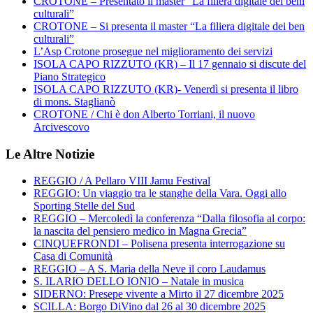
CROTONE – Presentato il master “La filiera digitale dei beni
culturali”
CROTONE – Si presenta il master “La filiera digitale dei ben
culturali”
L’Asp Crotone prosegue nel miglioramento dei servizi
ISOLA CAPO RIZZUTO (KR) – Il 17 gennaio si discute del
Piano Strategico
ISOLA CAPO RIZZUTO (KR)- Venerdì si presenta il libro
di mons. Staglianò
CROTONE / Chi è don Alberto Torriani, il nuovo
Arcivescovo
Le Altre Notizie
REGGIO / A Pellaro VIII Jamu Festival
REGGIO: Un viaggio tra le stanghe della Vara. Oggi allo
Sporting Stelle del Sud
REGGIO – Mercoledì la conferenza “Dalla filosofia al corpo:
la nascita del pensiero medico in Magna Grecia”
CINQUEFRONDI – Polisena presenta interrogazione su
Casa di Comunità
REGGIO – A S. Maria della Neve il coro Laudamus
S. ILARIO DELLO IONIO – Natale in musica
SIDERNO: Presepe vivente a Mirto il 27 dicembre 2025
SCILLA: Borgo DiVino dal 26 al 30 dicembre 2025