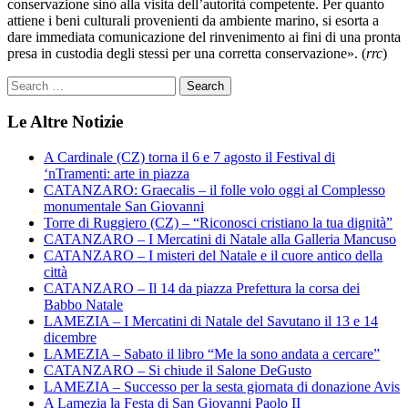
conservazione sino alla visita dell’autorità competente. Per quanto
attiene i beni culturali provenienti da ambiente marino, si esorta a
dare immediata comunicazione del rinvenimento ai fini di una pronta
presa in custodia degli stessi per una corretta conservazione». (
rrc
)
Le Altre Notizie
A Cardinale (CZ) torna il 6 e 7 agosto il Festival di
‘nTramenti: arte in piazza
CATANZARO: Graecalis – il folle volo oggi al Complesso
monumentale San Giovanni
Torre di Ruggiero (CZ) – “Riconosci cristiano la tua dignità”
CATANZARO – I Mercatini di Natale alla Galleria Mancuso
CATANZARO – I misteri del Natale e il cuore antico della
città
CATANZARO – Il 14 da piazza Prefettura la corsa dei
Babbo Natale
LAMEZIA – I Mercatini di Natale del Savutano il 13 e 14
dicembre
LAMEZIA – Sabato il libro “Me la sono andata a cercare”
CATANZARO – Si chiude il Salone DeGusto
LAMEZIA – Successo per la sesta giornata di donazione Avis
A Lamezia la Festa di San Giovanni Paolo II