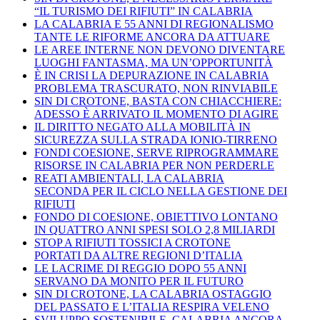
“IL TURISMO DEI RIFIUTI” IN CALABRIA
LA CALABRIA E 55 ANNI DI REGIONALISMO
TANTE LE RIFORME ANCORA DA ATTUARE
LE AREE INTERNE NON DEVONO DIVENTARE
LUOGHI FANTASMA, MA UN’OPPORTUNITÀ
È IN CRISI LA DEPURAZIONE IN CALABRIA
PROBLEMA TRASCURATO, NON RINVIABILE
SIN DI CROTONE, BASTA CON CHIACCHIERE:
ADESSO È ARRIVATO IL MOMENTO DI AGIRE
IL DIRITTO NEGATO ALLA MOBILITÀ IN
SICUREZZA SULLA STRADA IONIO-TIRRENO
FONDI COESIONE, SERVE RIPROGRAMMARE
RISORSE IN CALABRIA PER NON PERDERLE
REATI AMBIENTALI, LA CALABRIA
SECONDA PER IL CICLO NELLA GESTIONE DEI
RIFIUTI
FONDO DI COESIONE, OBIETTIVO LONTANO
IN QUATTRO ANNI SPESI SOLO 2,8 MILIARDI
STOP A RIFIUTI TOSSICI A CROTONE
PORTATI DA ALTRE REGIONI D’ITALIA
LE LACRIME DI REGGIO DOPO 55 ANNI
SERVANO DA MONITO PER IL FUTURO
SIN DI CROTONE, LA CALABRIA OSTAGGIO
DEL PASSATO E L’ITALIA RESPIRA VELENO
SVILUPPO SOSTENIBILE, CALABRIA ANCORA