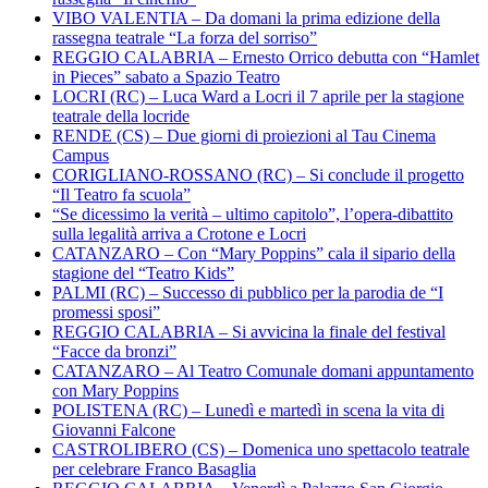
VIBO VALENTIA – Da domani la prima edizione della
rassegna teatrale “La forza del sorriso”
REGGIO CALABRIA – Ernesto Orrico debutta con “Hamlet
in Pieces” sabato a Spazio Teatro
LOCRI (RC) – Luca Ward a Locri il 7 aprile per la stagione
teatrale della locride
RENDE (CS) – Due giorni di proiezioni al Tau Cinema
Campus
CORIGLIANO-ROSSANO (RC) – Si conclude il progetto
“Il Teatro fa scuola”
“Se dicessimo la verità – ultimo capitolo”, l’opera-dibattito
sulla legalità arriva a Crotone e Locri
CATANZARO – Con “Mary Poppins” cala il sipario della
stagione del “Teatro Kids”
PALMI (RC) – Successo di pubblico per la parodia de “I
promessi sposi”
REGGIO CALABRIA – Si avvicina la finale del festival
“Facce da bronzi”
CATANZARO – Al Teatro Comunale domani appuntamento
con Mary Poppins
POLISTENA (RC) – Lunedì e martedì in scena la vita di
Giovanni Falcone
CASTROLIBERO (CS) – Domenica uno spettacolo teatrale
per celebrare Franco Basaglia