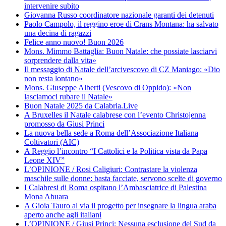
intervenire subito
Giovanna Russo coordinatore nazionale garanti dei detenuti
Paolo Campolo, il reggino eroe di Crans Montana: ha salvato
una decina di ragazzi
Felice anno nuovo! Buon 2026
Mons. Mimmo Battaglia: Buon Natale: che possiate lasciarvi
sorprendere dalla vita»
Il messaggio di Natale dell’arcivescovo di CZ Maniago: «Dio
non resta lontano»
Mons. Giuseppe Alberti (Vescovo di Oppido): «Non
lasciamoci rubare il Natale»
Buon Natale 2025 da Calabria.Live
A Bruxelles il Natale calabrese con l’evento Christojenna
promosso da Giusi Princi
La nuova bella sede a Roma dell’Associazione Italiana
Coltivatori (AIC)
A Reggio l’incontro “I Cattolici e la Politica vista da Papa
Leone XIV”
L’OPINIONE / Rosi Caligiuri: Contrastare la violenza
maschile sulle donne: basta facciate, servono scelte di governo
I Calabresi di Roma ospitano l’Ambasciatrice di Palestina
Mona Abuara
A Gioia Tauro al via il progetto per insegnare la lingua araba
aperto anche agli italiani
L’OPINIONE / Giusi Princi: Nessuna esclusione del Sud da