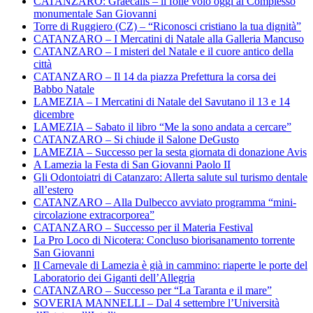
CATANZARO: Graecalis – il folle volo oggi al Complesso
monumentale San Giovanni
Torre di Ruggiero (CZ) – “Riconosci cristiano la tua dignità”
CATANZARO – I Mercatini di Natale alla Galleria Mancuso
CATANZARO – I misteri del Natale e il cuore antico della
città
CATANZARO – Il 14 da piazza Prefettura la corsa dei
Babbo Natale
LAMEZIA – I Mercatini di Natale del Savutano il 13 e 14
dicembre
LAMEZIA – Sabato il libro “Me la sono andata a cercare”
CATANZARO – Si chiude il Salone DeGusto
LAMEZIA – Successo per la sesta giornata di donazione Avis
A Lamezia la Festa di San Giovanni Paolo II
Gli Odontoiatri di Catanzaro: Allerta salute sul turismo dentale
all’estero
CATANZARO – Alla Dulbecco avviato programma “mini-
circolazione extracorporea”
CATANZARO – Successo per il Materia Festival
La Pro Loco di Nicotera: Concluso biorisanamento torrente
San Giovanni
Il Carnevale di Lamezia è già in cammino: riaperte le porte del
Laboratorio dei Giganti dell’Allegria
CATANZARO – Successo per “La Taranta e il mare”
SOVERIA MANNELLI – Dal 4 settembre l’Università