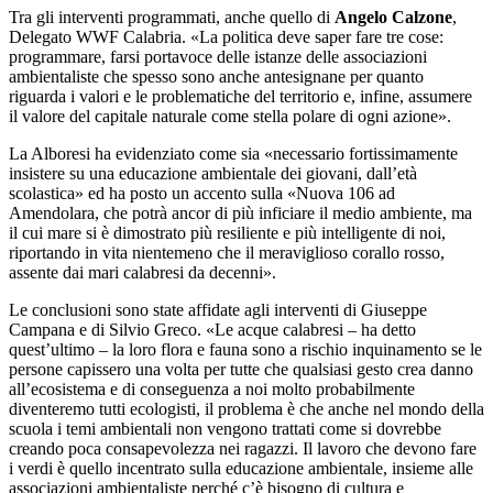
Tra gli interventi programmati, anche quello di
Angelo Calzone
,
Delegato WWF Calabria. «La politica deve saper fare tre cose:
programmare, farsi portavoce delle istanze delle associazioni
ambientaliste che spesso sono anche antesignane per quanto
riguarda i valori e le problematiche del territorio e, infine, assumere
il valore del capitale naturale come stella polare di ogni azione».
La Alboresi ha evidenziato come sia «necessario fortissimamente
insistere su una educazione ambientale dei giovani, dall’età
scolastica» ed ha posto un accento sulla «Nuova 106 ad
Amendolara, che potrà ancor di più inficiare il medio ambiente, ma
il cui mare si è dimostrato più resiliente e più intelligente di noi,
riportando in vita nientemeno che il meraviglioso corallo rosso,
assente dai mari calabresi da decenni».
Le conclusioni sono state affidate agli interventi di Giuseppe
Campana e di Silvio Greco. «Le acque calabresi – ha detto
quest’ultimo – la loro flora e fauna sono a rischio inquinamento se le
persone capissero una volta per tutte che qualsiasi gesto crea danno
all’ecosistema e di conseguenza a noi molto probabilmente
diventeremo tutti ecologisti, il problema è che anche nel mondo della
scuola i temi ambientali non vengono trattati come si dovrebbe
creando poca consapevolezza nei ragazzi. Il lavoro che devono fare
i verdi è quello incentrato sulla educazione ambientale, insieme alle
associazioni ambientaliste perché c’è bisogno di cultura e