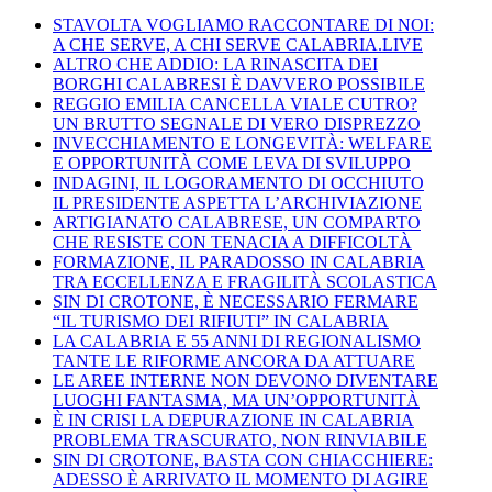
STAVOLTA VOGLIAMO RACCONTARE DI NOI:
A CHE SERVE, A CHI SERVE CALABRIA.LIVE
ALTRO CHE ADDIO: LA RINASCITA DEI
BORGHI CALABRESI È DAVVERO POSSIBILE
REGGIO EMILIA CANCELLA VIALE CUTRO?
UN BRUTTO SEGNALE DI VERO DISPREZZO
INVECCHIAMENTO E LONGEVITÀ: WELFARE
E OPPORTUNITÀ COME LEVA DI SVILUPPO
INDAGINI, IL LOGORAMENTO DI OCCHIUTO
IL PRESIDENTE ASPETTA L’ARCHIVIAZIONE
ARTIGIANATO CALABRESE, UN COMPARTO
CHE RESISTE CON TENACIA A DIFFICOLTÀ
FORMAZIONE, IL PARADOSSO IN CALABRIA
TRA ECCELLENZA E FRAGILITÀ SCOLASTICA
SIN DI CROTONE, È NECESSARIO FERMARE
“IL TURISMO DEI RIFIUTI” IN CALABRIA
LA CALABRIA E 55 ANNI DI REGIONALISMO
TANTE LE RIFORME ANCORA DA ATTUARE
LE AREE INTERNE NON DEVONO DIVENTARE
LUOGHI FANTASMA, MA UN’OPPORTUNITÀ
È IN CRISI LA DEPURAZIONE IN CALABRIA
PROBLEMA TRASCURATO, NON RINVIABILE
SIN DI CROTONE, BASTA CON CHIACCHIERE:
ADESSO È ARRIVATO IL MOMENTO DI AGIRE