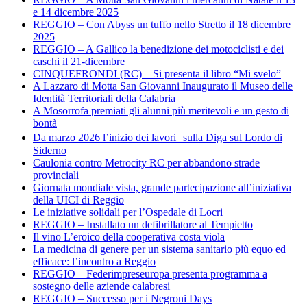
e 14 dicembre 2025
REGGIO – Con Abyss un tuffo nello Stretto il 18 dicembre
2025
REGGIO – A Gallico la benedizione dei motociclisti e dei
caschi il 21-dicembre
CINQUEFRONDI (RC) – Si presenta il libro “Mi svelo”
A Lazzaro di Motta San Giovanni Inaugurato il Museo delle
Identità Territoriali della Calabria
A Mosorrofa premiati gli alunni più meritevoli e un gesto di
bontà
Da marzo 2026 l’inizio dei lavori sulla Diga sul Lordo di
Siderno
Caulonia contro Metrocity RC per abbandono strade
provinciali
Giornata mondiale vista, grande partecipazione all’iniziativa
della UICI di Reggio
Le iniziative solidali per l’Ospedale di Locri
REGGIO – Installato un defibrillatore al Tempietto
Il vino L’eroico della cooperativa costa viola
La medicina di genere per un sistema sanitario più equo ed
efficace: l’incontro a Reggio
REGGIO – Federimpreseuropa presenta programma a
sostegno delle aziende calabresi
REGGIO – Successo per i Negroni Days