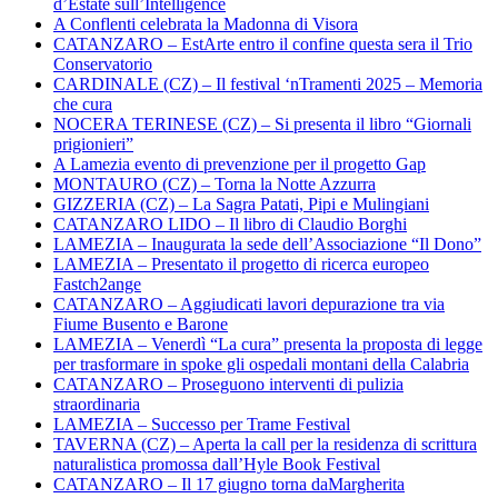
d’Estate sull’Intelligence
A Conflenti celebrata la Madonna di Visora
CATANZARO – EstArte entro il confine questa sera il Trio
Conservatorio
CARDINALE (CZ) – Il festival ‘nTramenti 2025 – Memoria
che cura
NOCERA TERINESE (CZ) – Si presenta il libro “Giornali
prigionieri”
A Lamezia evento di prevenzione per il progetto Gap
MONTAURO (CZ) – Torna la Notte Azzurra
GIZZERIA (CZ) – La Sagra Patati, Pipi e Mulingiani
CATANZARO LIDO – Il libro di Claudio Borghi
LAMEZIA – Inaugurata la sede dell’Associazione “Il Dono”
LAMEZIA – Presentato il progetto di ricerca europeo
Fastch2ange
CATANZARO – Aggiudicati lavori depurazione tra via
Fiume Busento e Barone
LAMEZIA – Venerdì “La cura” presenta la proposta di legge
per trasformare in spoke gli ospedali montani della Calabria
CATANZARO – Proseguono interventi di pulizia
straordinaria
LAMEZIA – Successo per Trame Festival
TAVERNA (CZ) – Aperta la call per la residenza di scrittura
naturalistica promossa dall’Hyle Book Festival
CATANZARO – Il 17 giugno torna daMargherita