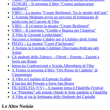
ZUNGRI – Si presenta il libro “Corpus speluncarum
medioevi”
VIBO – La mostra “Cesare Berlingeri. Tra le pieghe dell’arte”
L’Azienda Mulinum avvia un percorso di formazione di
pasticceria nel Carcere di Vibo
VIBO – Il 14 marzo la mostra “Cesare Berlingeri”
VIBO – Il convegno “Credito e finanza per l’impresa”
A Vibo le Giornate Leoluchiane”
Successo a Soriano Calabro per il Giubileo degli Artisti
PIZZO – La mostra “Cuori d’inchiostro”
A Soriano la Giornata Giubilare Diocesana dedicata agli
Artisti
Gli studenti dello Zaleuco – Oliveti – Panetta – Zanotti a
Serra san Bruno
Intesa tra Confesercenti e Scuola Alberghiera di Vibo
A Tropea si presenta il libro “Oro Rosso di Calabria” di
Cinquegrana
A Vibo si è parlato di Eugenio Scalfari
Il fascino del Presepe a Serra San Bruno
FILADELFIA (VV) – A maggio torna il Filadelfia Festival
La “Pignolata” più grande chiude le feste natalizie a Filadelfia
A Vibo al via la Settimana dello Studente del Capialbi
Le Altre Notizie