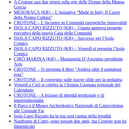
A Crotone una due giorni sulla rete delle Donne della Magna
Grecia
MESORACA (KR) – L’iniziativa “Made in Italy: Il Cuore
della Nostra Cultura”
CROTONE – L’incontro su Comunità energetiche rinnovabili
ISOLA CAPO RIZZUTO (KR) – Giunta approva progetto
esecutivo della nuova Casa della Comunità
ISOLA CAPO RIZZUTO (KR) – Successo per l’Isola
Comics
ISOLA CAPO RIZZUTO (KR) – Venerdì si presenta l’Isola
Comics
CIRÒ MARINA (KR) – Mariangela D’Agostino presidente
Avis
CROTONE – Si presenta il libro “Andrea oltre il pantalone
rosa”
CROTONE – Il convegno sulle nuove sfide per la pediatria
Venerdì a Cirò si celebra la 13esima Giornata regionale del
Calendario
CROTONE – A lezione di identità territoriale e di
imprenditorialità
Il Parco e il Museo Archeologico Nazionale di Capocolonna
alle Giornate Fai
Isola Capo Rizzuto ha la sua oasi canina della legalità
Naufragio di Cutro, sono passati due anni, ma Crotone non ha
dimenticato