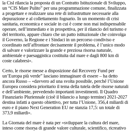
la Cisl rilancia la proposta di un Contratto Istituzionale di Sviluppo,
un “CIS Mare Pulito” per una programmazione comune, finalizzata
a progettare e realizzare una rete di infrastrutture necessarie alla
depurazione e al collettamento fognario. In un momento di crisi
sanitaria, economica e sociale in cui è come non mai indispensabile
operare, nell’immediato e in prospettiva, per il rilancio del turismo e
del territorio, appare chiaro che un patto istituzionale che coinvolga
il Governo, la Regione e i Sindaci in un percorso condiviso e
coordinato nell’affrontare decisamente il problema, è l’unico modo
di salvare e valorizzare la grande e preziosa risorsa naturale,
ambientale e paesaggistica costituita dal mare e dagli 800 km di
coste calabresi».
Certo, le risorse messe a disposizione dal Recovery Fund per
un’Europa più verde” lasciano immaginare di essere – ha detto
ancora Russo – «davvero ad una svolta possibile, perché l’Unione
Europea considera prioritario il tema della tutela delle risorse naturali
e dell’ambiente, prevedendo importanti investimenti. Il Quadro
Finanziario Pluriennale (cioè il bilancio a lungo termine) 2021-2027
destina infatti a questo obiettivo, per tutta l’Unione, 356,4 miliardi di
euro e il piano Next Generation EU ne stanzia 17,5: un totale di
373,9 miliardi».
La Giornata del mare è nata per «sviluppare la cultura del mare,
inteso come risorsa di grande valore culturale, scientifico, ricreativo