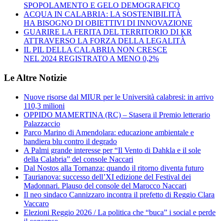
SPOPOLAMENTO E GELO DEMOGRAFICO
ACQUA IN CALABRIA: LA SOSTENIBILITÀ
HA BISOGNO DI OBIETTIVI DI INNOVAZIONE
GUARIRE LA FERITA DEL TERRITORIO DI KR
ATTRAVERSO LA FORZA DELLA LEGALITÀ
IL PIL DELLA CALABRIA NON CRESCE
NEL 2024 REGISTRATO A MENO 0,2%
Le Altre Notizie
Nuove risorse dal MIUR per le Università calabresi: in arrivo
110,3 milioni
OPPIDO MAMERTINA (RC) – Stasera il Premio letterario
Palazzaccio
Parco Marino di Amendolara: educazione ambientale e
bandiera blu contro il degrado
A Palmi grande interesse per “Il Vento di Dahkla e il sole
della Calabria” del console Naccari
Dal Nostos alla Tornanza: quando il ritorno diventa futuro
Taurianova: successo dell’XI edizione del Festival dei
Madonnari. Plauso del console del Marocco Naccari
Il neo sindaco Cannizzaro incontra il prefetto di Reggio Clara
Vaccaro
Elezioni Reggio 2026 / La politica che “buca” i social e perde