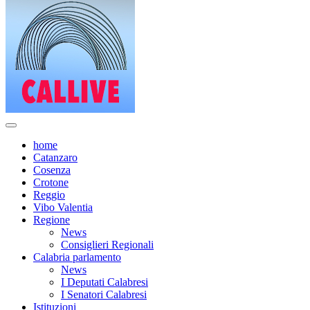
home
Catanzaro
Cosenza
Crotone
Reggio
Vibo Valentia
Regione
News
Consiglieri Regionali
Calabria parlamento
News
I Deputati Calabresi
I Senatori Calabresi
Istituzioni