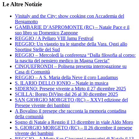
Le Altre Notizie
Vinitaly and the City: show cooking con Accademia del
Bergamotto
GAMBARIE D’ASPROMONTE (RC) – Natale Pace e il
suo libro su Domenico Zappone
REGGIO / A Pellaro VIII Jamu Festival
REGGIO: Un viaggio tra le stanghe della Vara. Oggi allo
Sporting Stelle del Sud
REGGIO – Mercoledì la conferenza “Dalla filosofia al corpo:
la nascita del pensiero medico in Magna Grecia”
CINQUEFRONDI – Polisena presenta interrogazione su
Casa di Comunità
REGGIO – A S. Maria della Neve il coro Laudamus
S. ILARIO DELLO IONIO – Natale in musica
SIDERNO: Presepe vivente a Mirto il 27 dicembre 2025
SCILLA: Borgo DiVino dal 26 al 30 dicembre 2025
SAN GIORGIO MORGETO (RC) – XXVI edizione del
Presepe vivente dei bambini
A Bovalino il presepe che racconta la memoria contadina
della comunità
Sogno di Natale a Reggio il 13 dicembre in viale Aldo Moro
S. GIORGIO MORGETO (RC) – Il 26 dicembre il presepe
vivente dei bambini
REGGIO – A Motta San Giovanni i mercatini di Natale il 13