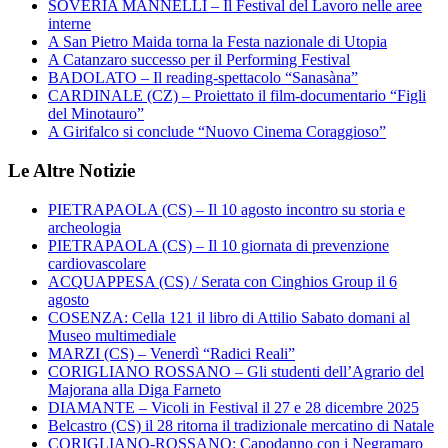
SOVERIA MANNELLI – Il Festival del Lavoro nelle aree
interne
A San Pietro Maida torna la Festa nazionale di Utopia
A Catanzaro successo per il Performing Festival
BADOLATO – Il reading-spettacolo “Sanasàna”
CARDINALE (CZ) – Proiettato il film-documentario “Figli
del Minotauro”
A Girifalco si conclude “Nuovo Cinema Coraggioso”
Le Altre Notizie
PIETRAPAOLA (CS) – Il 10 agosto incontro su storia e
archeologia
PIETRAPAOLA (CS) – Il 10 giornata di prevenzione
cardiovascolare
ACQUAPPESA (CS) / Serata con Cinghios Group il 6
agosto
COSENZA: Cella 121 il libro di Attilio Sabato domani al
Museo multimediale
MARZI (CS) – Venerdì “Radici Reali”
CORIGLIANO ROSSANO – Gli studenti dell’Agrario del
Majorana alla Diga Farneto
DIAMANTE – Vicoli in Festival il 27 e 28 dicembre 2025
Belcastro (CS) il 28 ritorna il tradizionale mercatino di Natale
CORIGLIANO-ROSSANO: Capodanno con i Negramaro