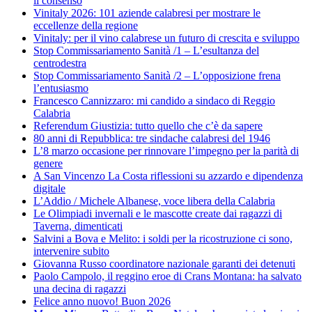
il consenso
Vinitaly 2026: 101 aziende calabresi per mostrare le
eccellenze della regione
Vinitaly: per il vino calabrese un futuro di crescita e sviluppo
Stop Commissariamento Sanità /1 – L’esultanza del
centrodestra
Stop Commissariamento Sanità /2 – L’opposizione frena
l’entusiasmo
Francesco Cannizzaro: mi candido a sindaco di Reggio
Calabria
Referendum Giustizia: tutto quello che c’è da sapere
80 anni di Repubblica: tre sindache calabresi del 1946
L’8 marzo occasione per rinnovare l’impegno per la parità di
genere
A San Vincenzo La Costa riflessioni su azzardo e dipendenza
digitale
L’Addio / Michele Albanese, voce libera della Calabria
Le Olimpiadi invernali e le mascotte create dai ragazzi di
Taverna, dimenticati
Salvini a Bova e Melito: i soldi per la ricostruzione ci sono,
intervenire subito
Giovanna Russo coordinatore nazionale garanti dei detenuti
Paolo Campolo, il reggino eroe di Crans Montana: ha salvato
una decina di ragazzi
Felice anno nuovo! Buon 2026