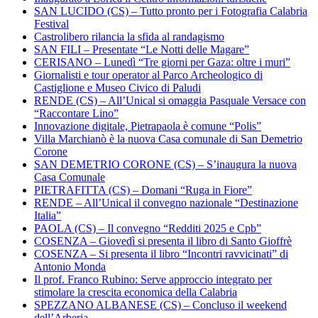
SAN LUCIDO (CS) – Tutto pronto per i Fotografia Calabria
Festival
Castrolibero rilancia la sfida al randagismo
SAN FILI – Presentate “Le Notti delle Magare”
CERISANO – Lunedì “Tre giorni per Gaza: oltre i muri”
Giornalisti e tour operator al Parco Archeologico di
Castiglione e Museo Civico di Paludi
RENDE (CS) – All’Unical si omaggia Pasquale Versace con
“Raccontare Lino”
Innovazione digitale, Pietrapaola è comune “Polis”
Villa Marchianò è la nuova Casa comunale di San Demetrio
Corone
SAN DEMETRIO CORONE (CS) – S’inaugura la nuova
Casa Comunale
PIETRAFITTA (CS) – Domani “Ruga in Fiore”
RENDE – All’Unical il convegno nazionale “Destinazione
Italia”
PAOLA (CS) – Il convegno “Redditi 2025 e Cpb”
COSENZA – Giovedì si presenta il libro di Santo Gioffrè
COSENZA – Si presenta il libro “Incontri ravvicinati” di
Antonio Monda
Il prof. Franco Rubino: Serve approccio integrato per
stimolare la crescita economica della Calabria
SPEZZANO ALBANESE (CS) – Concluso il weekend
dell’Arberia