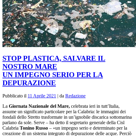
STOP PLASTICA, SALVARE IL
NOSTRO MARE
UN IMPEGNO SERIO PER LA
DEPURAZIONE
Pubblicato il
11 Aprile 2021
|
da
Redazione
La
Giornata Nazionale del Mare,
celebrata ieri in tutt’Italia,
assume un significato particolare per la Calabria: le immagini dei
fondali dello Stretto trasformate in un’ignobile discarica sottomarina
parlano da sole. Serve – ha detto il segretario generale della Cisl
Calabria
Tonino Russo
– «un impegno serio e determinato per la
creazione di un sistema integrato di depurazione delle acque. Perciò