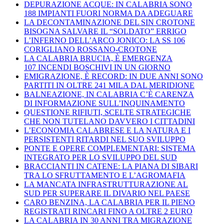
DEPURAZIONE ACQUE: IN CALABRIA SONO
188 IMPIANTI FUORI NORMA DA ADEGUARE
LA DECONTAMINAZIONE DEL SIN CROTONE
BISOGNA SALVARE IL “SOLDATO” ERRIGO
L’INFERNO DELL’ARCO JONICO: LA SS 106
CORIGLIANO ROSSANO-CROTONE
LA CALABRIA BRUCIA, È EMERGENZA
107 INCENDI BOSCHIVI IN UN GIORNO
EMIGRAZIONE, È RECORD: IN DUE ANNI SONO
PARTITI IN OLTRE 241 MILA DAL MERIDIONE
BALNEAZIONE, IN CALABRIA C’È CARENZA
DI INFORMAZIONE SULL’INQUINAMENTO
QUESTIONE RIFIUTI, SCELTE STRATEGICHE
CHE NON TUTELANO DAVVERO I CITTADINI
L’ECONOMIA CALABRESE E LA NATURA E I
PERSISTENTI RITARDI NEL SUO SVILUPPO
PONTE E OPERE COMPLEMENTARI: SISTEMA
INTEGRATO PER LO SVILUPPO DEL SUD
BRACCIANTI IN CATENE: LA PIANA DI SIBARI
TRA LO SFRUTTAMENTO E L’AGROMAFIA
LA MANCATA INFRASTRUTTURAZIONE AL
SUD PER SUPERARE IL DIVARIO NEL PAESE
CARO BENZINA, LA CALABRIA PER IL PIENO
REGISTRATI RINCARI FINO A OLTRE 2 EURO
LA CALABRIA IN 30 ANNI TRA MIGRAZIONE