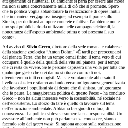
atteggiamenti di riluttanza. Di ambiente si parla per essere alla moda
ma non si attua concretamente nulla di ciò che si promette. Spero
che la politica voglia abbandonare la realizzazione di opere inutili
che in maniera vergognosa insegue, ad esempio il ponte sullo
Stretto, per dedicarsi ad opere concrete e fattive: l’ambiente non è
uno spot pubblicitario da utilizzare nelle campagne elettorali, la
noncuranza dell’aspetto ambientale prima o poi presenta il suo
conto».
Ad avviso di
Silvio Greco
, direttore della sede romana e calabrese
della stazione zoologica “Anton Dohrn” «È tardi per preoccuparsi
del pianeta Terra, che ha un tempo ormai finito; il tema vero di cui
occuparsi è quello della qualità della vita sul pianeta, per il tempo
che ci resta da vivere. Se le persone capissero una volta per tutta che
qualunque gesto che crei danno si ritorce contro di noi,
diventeremmo tutti ecologisti. Ma si è volutamente abbassato il
livello scolastico e stiamo andando verso un’ignoranza generalizzata
che favorisce i populismi sia di destra che di sinistra, un’ignoranza
che fa paura. La maggioranza politica di questo Paese – ha concluso
Greco – non ha alcun interesse verso la sostenibilità, né sociale né
dell’ecosistema. Lo sforzo da fare è quello di lavorare sul tema
dell’educazione ambientale. Abbiamo bisogno di cultura, di
conoscenza. La politica si deve assumere la sua responsabilità. Un
assessore all’ambiente non può parlare senza conoscere, stanno
facendo solo del
green wash
. Si ragiona ancora sulla realizzazione