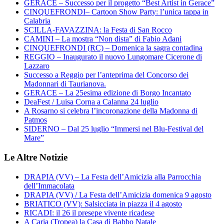
GERACE – Successo per il progetto “Best Artist in Gerace”
CINQUEFRONDI– Cartoon Show Party: l’unica tappa in
Calabria
SCILLA-FAVAZZINA: la Festa di San Rocco
CAMINI – La mostra “Non dista” di Fabio Adani
CINQUEFRONDI (RC) – Domenica la sagra contadina
REGGIO – Inaugurato il nuovo Lungomare Cicerone di
Lazzaro
Successo a Reggio per l’anteprima del Concorso dei
Madonnari di Taurianova.
GERACE – La 25esima edizione di Borgo Incantato
DeaFest / Luisa Corna a Calanna 24 luglio
A Rosarno si celebra l’incoronazione della Madonna di
Patmos
SIDERNO – Dal 25 luglio “Immersi nel Blu-Festival del
Mare”
Le Altre Notizie
DRAPIA (VV) – La Festa dell’Amicizia alla Parrocchia
dell’Immacolata
DRAPIA (VV) / La Festa dell’Amicizia domenica 9 agosto
BRIATICO (VV): Salsicciata in piazza il 4 agosto
RICADI: il 26 il presepe vivente ricadese
A Caria (Tropea) la Casa di Babbo Natale