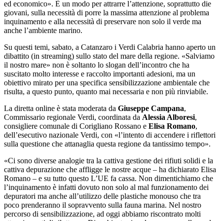
ed economico». È un modo per attrarre l’attenzione, soprattutto die
giovani, sulla necessità di porre la massima attenzione al problema
inquinamento e alla necessità di preservare non solo il verde ma
anche l’ambiente marino.
Su questi temi, sabato, a Catanzaro i Verdi Calabria hanno aperto un
dibattito (in streaming) sullo stato del mare della regione. «Salviamo
il nostro mare» non è soltanto lo slogan dell’incontro che ha
suscitato molto interesse e raccolto importanti adesioni, ma un
obiettivo mirato per una specifica sensibilizzazione ambientale che
risulta, a questo punto, quanto mai necessaria e non più rinviabile.
La diretta online è stata moderata da
Giuseppe Campana
,
Commissario regionale Verdi, coordinata da
Alessia Alboresi
,
consigliere comunale di Corigliano Rossano e
Elisa Romano
,
dell’esecutivo nazionale Verdi, con «l’intento di accendere i riflettori
sulla questione che attanaglia questa regione da tantissimo tempo».
«Ci sono diverse analogie tra la cattiva gestione dei rifiuti solidi e la
cattiva depurazione che affligge le nostre acque – ha dichiarato Elisa
Romano – e su tutto questo L’UE fa cassa. Non dimentichiamo che
l’inquinamento è infatti dovuto non solo al mal funzionamento dei
depuratori ma anche all’utilizzo delle plastiche monouso che tra
poco prenderanno il sopravvento sulla fauna marina. Nel nostro
percorso di sensibilizzazione, ad oggi abbiamo riscontrato molti