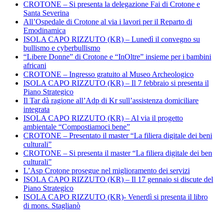
CROTONE – Si presenta la delegazione Fai di Crotone e
Santa Severina
All’Ospedale di Crotone al via i lavori per il Reparto di
Emodinamica
ISOLA CAPO RIZZUTO (KR) – Lunedì il convegno su
bullismo e cyberbullismo
“Libere Donne” di Crotone e “InOltre” insieme per i bambini
africani
CROTONE – Ingresso gratuito al Museo Archeologico
ISOLA CAPO RIZZUTO (KR) – Il 7 febbraio si presenta il
Piano Strategico
Il Tar dà ragione all’Adp di Kr sull’assistenza domiciliare
integrata
ISOLA CAPO RIZZUTO (KR) – Al via il progetto
ambientale “Compostiamoci bene”
CROTONE – Presentato il master “La filiera digitale dei beni
culturali”
CROTONE – Si presenta il master “La filiera digitale dei ben
culturali”
L’Asp Crotone prosegue nel miglioramento dei servizi
ISOLA CAPO RIZZUTO (KR) – Il 17 gennaio si discute del
Piano Strategico
ISOLA CAPO RIZZUTO (KR)- Venerdì si presenta il libro
di mons. Staglianò