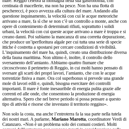
mare. Reggio celebra la montagna nella sua gastronomia, con
centinaia di macellerie, ma non ha pesce. Non ha una flotta di
pescherecci, è poco avvezza alla cultura del mare. Andando alla
questione inquinamento, la velocità con cui le acque meteoriche
arrivano a mare, fa sì che se non c’è un controllo a monte, anche con
opere di contenimento di determinati rifiuti, soprattutto i solidi
urbani, la velocità con cui queste acque arrivano a mare è troppa e si
creano danni. Poi subìamo la mancanza di una corretta depurazione,
che produce un’iperfloritura algale per cui tutta una serie di specie
ittiche è costretta a spostarsi per cercare condizioni di vivibilità.
L’inquinamento del mare ha, quindi, creato una distribuzione diversa
della fauna marittima. Non ultimo è, inoltre, il controllo dello
sversamento dell’amianto. Abbiamo quattro fiumare che
circoscrivono il perimetro di Reggio, in cui molti hanno pensato di
sversare gli scarti dei propri lavori, l’amianto, che con le acque
torrentizie finiva a mare. Ora col superbonus si prevede una grande
mole di lavori edili e, quindi, bisogna esercitare dei controlli
importanti. Il mare è fonte inesauribile di energia pulita grazie alle
correnti ed alle onde, che consentono la produzione di energia
alternativa. Spero che nel breve periodo si possa pensare a questo
tipo di attività e risorse che investano il territorio reggino».
Non solo la costa, ma anche l’entroterra fa la sua parte nella tutela
dei nostri mari. A parlarne,
Mariano Marotta
, coordinatore Verdi di
Catanzaro. «Non è un problema solo dei comuni costieri. Molti