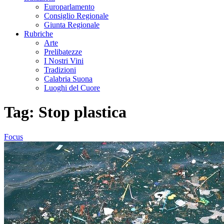
Europarlamento
Consiglio Regionale
Giunta Regionale
Rubriche
Arte
Prelibatezze
I Nostri Vini
Tradizioni
Calabria Suona
Luoghi del Cuore
Tag:
Stop plastica
Focus