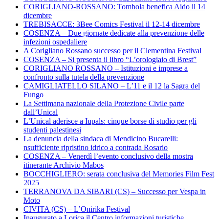
CORIGLIANO-ROSSANO: Tombola benefica Aido il 14
dicembre
TREBISACCE: 3Bee Comics Festival il 12-14 dicembre
COSENZA – Due giornate dedicate alla prevenzione delle
infezioni ospedaliere
A Corigliano Rossano successo per il Clementina Festival
COSENZA – Si presenta il libro “L’orologiaio di Brest”
CORIGLIANO ROSSANO – Istituzioni e imprese a
confronto sulla tutela della prevenzione
CAMIGLIATELLO SILANO – L’11 e il 12 la Sagra del
Fungo
La Settimana nazionale della Protezione Civile parte
dall’Unical
L’Unical aderisce a Iupals: cinque borse di studio per gli
studenti palestinesi
La denuncia della sindaca di Mendicino Bucarelli:
nsufficiente ripristino idrico a contrada Rosario
COSENZA – Venerdì l’evento conclusivo della mostra
itinerante Archivio Mabos
BOCCHIGLIERO: serata conclusiva del Memories Film Fest
2025
TERRANOVA DA SIBARI (CS) – Successo per Vespa in
Moto
CIVITA (CS) – L’Onirika Festival
Inaugurato a Lorica il Centro informazioni turistiche