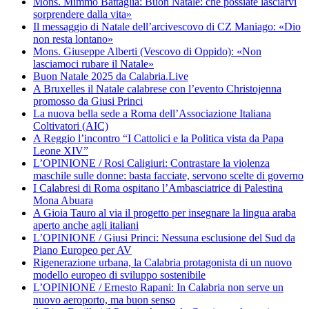
Mons. Mimmo Battaglia: Buon Natale: che possiate lasciarvi
sorprendere dalla vita»
Il messaggio di Natale dell’arcivescovo di CZ Maniago: «Dio
non resta lontano»
Mons. Giuseppe Alberti (Vescovo di Oppido): «Non
lasciamoci rubare il Natale»
Buon Natale 2025 da Calabria.Live
A Bruxelles il Natale calabrese con l’evento Christojenna
promosso da Giusi Princi
La nuova bella sede a Roma dell’Associazione Italiana
Coltivatori (AIC)
A Reggio l’incontro “I Cattolici e la Politica vista da Papa
Leone XIV”
L’OPINIONE / Rosi Caligiuri: Contrastare la violenza
maschile sulle donne: basta facciate, servono scelte di governo
I Calabresi di Roma ospitano l’Ambasciatrice di Palestina
Mona Abuara
A Gioia Tauro al via il progetto per insegnare la lingua araba
aperto anche agli italiani
L’OPINIONE / Giusi Princi: Nessuna esclusione del Sud da
Piano Europeo per AV
Rigenerazione urbana, la Calabria protagonista di un nuovo
modello europeo di sviluppo sostenibile
L’OPINIONE / Ernesto Rapani: In Calabria non serve un
nuovo aeroporto, ma buon senso