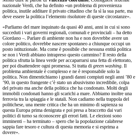
nazionale Verdi, che ha definito «un problema di provenienza
politica, inutile additare il privato cittadino che fa sì la sua parte, ma
deve essere la politica l’elemento risolutore di queste circostanze».
«Parliamo del mare inquinato da quasi 40 anni, anni in cui si sono
succeduti i vari governi regionali, comunali e provinciali – ha detto
Giordano –. Parlare di ambiente non ha e non dovrebbe avere un
colore politico, dovrebbe nascere spontaneo a chiunque occupi un
posto istituzionale. Ma come è possibile che nessuna entità politica
se non i Verdi abbiano intrapreso questo cammino? Il resto della
politica sfrutta la linea verde per accaparrarsi una fetta di elettorato,
per poi disattendere ogni promessa. Si tratta di
green washing
. Il
problema ambientale è complesso e ne è responsabile solo la
politica. Non dimentichiamo i grandi danni compiuti negli anni ’80 e
’90, in questo frangente c’è stato un abusivismo incredibile, colpa
del privato ma anche della politica che ha condonato. Molti degli
immobili condonati hanno gli scarichi a mare. Abbiamo inoltre una
ferrovia tra la spiaggia e le statali. Non cadiamo nella trappola del
politichese, una mente critica che ha un minimo di sapienza su
questa Europa prima denigrata e poi presa a braccetto dai vari
politici di turno sa riconoscere gli errori fatti. Le elezioni sono
imminenti – ha terminato – spero che la popolazione calabrese
sappia fare tesoro e cultura di questa memoria e si esprima a
dovere».