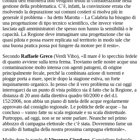
comuni dell’entroterra non vengono tenuti in considerazione nella
gestione della problematica. C’è, infatti, la convinzione errata che
risolvendo la depurazione sui comuni costieri si risolva più in
generale il problema – ha detto Marotta – La Calabria ha bisogno di
una progettazione di tipo tecnico scientifico, che invece viene
lasciata agli amministratori che spesso non hanno la sensibilità o le
capacità. La Regione deve immaginare una progettazione che sia
quasi pilota e possa essere replicata sul territorio in modo tale che
una buona pratica possa poi fungere da motore per il resto».
Secondo
Raffaele Greco
(Verdi Vibo), «Il mare è lo specchio fedele
di quanto avviene sulla terra ferma. Troviamo nelle nostre acque una
contaminazione molto intensa con agenti patogeni, di origine
principalmente fecale, perché la combinata azione di torrenti e
piogge porta a mare, specie dopo la stagione estiva, un forte
inquinamento organico. Io penso che il vero problema su cui oggi
interrogarci da un punto di vista politico sia il fatto che la Regione, a
distanza di 20 anni dalla direttiva quadro 60/2000 e del d.l.
152/2006, non abbia un piano di tutela delle acque regolarmente
approvato dal consiglio regionale. Le politiche delle acque – ha
concluso – vanno fatte su scala regionale e su scala distrettuale.
Purtroppo, ad oggi, non se ne sente parlare. Neanche nel primo
abbozzo di campagna elettorale che c’è stata. Dovremmo farne un
cavallo di battaglia della nostra prossima campagna elettorale».
Molto dure le parole di
Vincenzo Giordano
, Consigliere federale