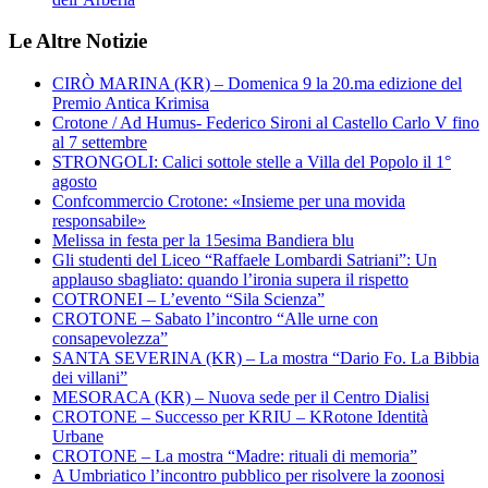
Le Altre Notizie
CIRÒ MARINA (KR) – Domenica 9 la 20.ma edizione del
Premio Antica Krimisa
Crotone / Ad Humus- Federico Sironi al Castello Carlo V fino
al 7 settembre
STRONGOLI: Calici sottole stelle a Villa del Popolo il 1°
agosto
Confcommercio Crotone: «Insieme per una movida
responsabile»
Melissa in festa per la 15esima Bandiera blu
Gli studenti del Liceo “Raffaele Lombardi Satriani”: Un
applauso sbagliato: quando l’ironia supera il rispetto
COTRONEI – L’evento “Sila Scienza”
CROTONE – Sabato l’incontro “Alle urne con
consapevolezza”
SANTA SEVERINA (KR) – La mostra “Dario Fo. La Bibbia
dei villani”
MESORACA (KR) – Nuova sede per il Centro Dialisi
CROTONE – Successo per KRIU – KRotone Identità
Urbane
CROTONE – La mostra “Madre: rituali di memoria”
A Umbriatico l’incontro pubblico per risolvere la zoonosi