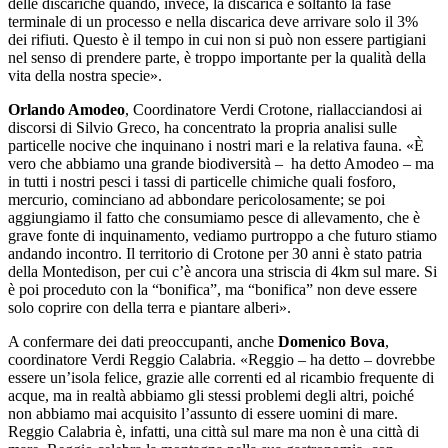
delle discariche quando, invece, la discarica è soltanto la fase
terminale di un processo e nella discarica deve arrivare solo il 3%
dei rifiuti. Questo è il tempo in cui non si può non essere partigiani
nel senso di prendere parte, è troppo importante per la qualità della
vita della nostra specie».
Orlando Amodeo
, Coordinatore Verdi Crotone, riallacciandosi ai
discorsi di Silvio Greco, ha concentrato la propria analisi sulle
particelle nocive che inquinano i nostri mari e la relativa fauna. «È
vero che abbiamo una grande biodiversità – ha detto Amodeo – ma
in tutti i nostri pesci i tassi di particelle chimiche quali fosforo,
mercurio, cominciano ad abbondare pericolosamente; se poi
aggiungiamo il fatto che consumiamo pesce di allevamento, che è
grave fonte di inquinamento, vediamo purtroppo a che futuro stiamo
andando incontro. Il territorio di Crotone per 30 anni è stato patria
della Montedison, per cui c’è ancora una striscia di 4km sul mare. Si
è poi proceduto con la “bonifica”, ma “bonifica” non deve essere
solo coprire con della terra e piantare alberi».
A confermare dei dati preoccupanti, anche
Domenico Bova
,
coordinatore Verdi Reggio Calabria. «Reggio – ha detto – dovrebbe
essere un’isola felice, grazie alle correnti ed al ricambio frequente di
acque, ma in realtà abbiamo gli stessi problemi degli altri, poiché
non abbiamo mai acquisito l’assunto di essere uomini di mare.
Reggio Calabria è, infatti, una città sul mare ma non è una città di