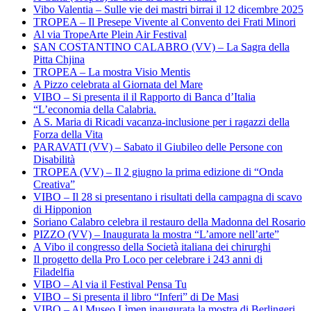
Vibo Valentia – Sulle vie dei mastri birrai il 12 dicembre 2025
TROPEA – Il Presepe Vivente al Convento dei Frati Minori
Al via TropeArte Plein Air Festival
SAN COSTANTINO CALABRO (VV) – La Sagra della
Pitta Chjina
TROPEA – La mostra Visio Mentis
A Pizzo celebrata al Giornata del Mare
VIBO – Si presenta il il Rapporto di Banca d’Italia
“L’economia della Calabria.
A S. Maria di Ricadi vacanza-inclusione per i ragazzi della
Forza della Vita
PARAVATI (VV) – Sabato il Giubileo delle Persone con
Disabilità
TROPEA (VV) – Il 2 giugno la prima edizione di “Onda
Creativa”
VIBO – Il 28 si presentano i risultati della campagna di scavo
di Hipponion
Soriano Calabro celebra il restauro della Madonna del Rosario
PIZZO (VV) – Inaugurata la mostra “L’amore nell’arte”
A Vibo il congresso della Società italiana dei chirurghi
Il progetto della Pro Loco per celebrare i 243 anni di
Filadelfia
VIBO – Al via il Festival Pensa Tu
VIBO – Si presenta il libro “Inferi” di De Masi
VIBO – Al Museo Lìmen inaugurata la mostra di Berlingeri