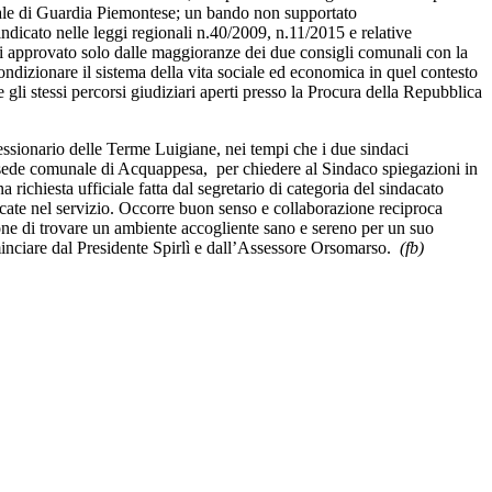
nale di Guardia Piemontese; un bando non supportato
ndicato nelle leggi regionali n.40/2009, n.11/2015 e relative
i approvato solo dalle maggioranze dei due consigli comunali con la
dizionare il sistema della vita sociale ed economica in quel contesto
 gli stessi percorsi giudiziari aperti presso la Procura della Repubblica
ssionario delle Terme Luigiane, nei tempi che i due sindaci
la sede comunale di Acquappesa, per chiedere al Sindaco spiegazioni in
ichiesta ufficiale fatta dal segretario di categoria del sindacato
dicate nel servizio. Occorre buon senso e collaborazione reciproca
ne di trovare un ambiente accogliente sano e sereno per un suo
cominciare dal Presidente Spirlì e dall’Assessore Orsomarso.
(fb)