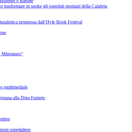
 Busento e Barone
 trasformare in spoke gli ospedali montani della Calabria
turalistica promossa dall’Hyle Book Festival
rne
l Minotauro”
eo multimediale
rana alla Diga Farneto
embre
ioni ospedaliere