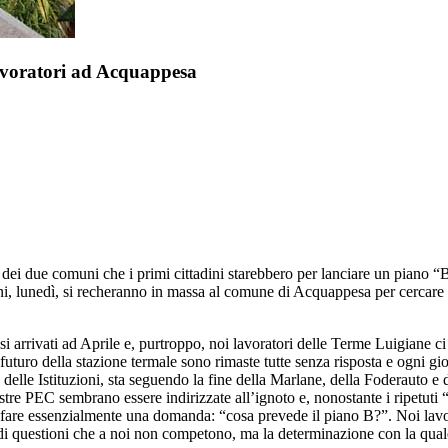
lavoratori ad Acquappesa
 due comuni che i primi cittadini starebbero per lanciare un piano “B” 
i, lunedì, si recheranno in massa al comune di Acquappesa per cercare 
 arrivati ad Aprile e, purtroppo, noi lavoratori delle Terme Luigiane c
turo della stazione termale sono rimaste tutte senza risposta e ogni gior
a delle Istituzioni, sta seguendo la fine della Marlane, della Foderauto e
tre PEC sembrano essere indirizzate all’ignoto e, nonostante i ripetut
fare essenzialmente una domanda: “cosa prevede il piano B?”. Noi lavor
 questioni che a noi non competono, ma la determinazione con la quale