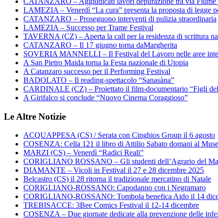
CATANZARO – Aggiudicati lavori depurazione tra via Fiume
LAMEZIA – Venerdì “La cura” presenta la proposta di legge per
CATANZARO – Proseguono interventi di pulizia straordinaria
LAMEZIA – Successo per Trame Festival
TAVERNA (CZ) – Aperta la call per la residenza di scrittura na
CATANZARO – Il 17 giugno torna daMargherita
SOVERIA MANNELLI – Il Festival del Lavoro nelle aree inte
A San Pietro Maida torna la Festa nazionale di Utopia
A Catanzaro successo per il Performing Festival
BADOLATO – Il reading-spettacolo “Sanasàna”
CARDINALE (CZ) – Proiettato il film-documentario “Figli de
A Girifalco si conclude “Nuovo Cinema Coraggioso”
Le Altre Notizie
ACQUAPPESA (CS) / Serata con Cinghios Group il 6 agosto
COSENZA: Cella 121 il libro di Attilio Sabato domani al Mus
MARZI (CS) – Venerdì “Radici Reali”
CORIGLIANO ROSSANO – Gli studenti dell’Agrario del Majo
DIAMANTE – Vicoli in Festival il 27 e 28 dicembre 2025
Belcastro (CS) il 28 ritorna il tradizionale mercatino di Natale
CORIGLIANO-ROSSANO: Capodanno con i Negramaro
CORIGLIANO-ROSSANO: Tombola benefica Aido il 14 dic
TREBISACCE: 3Bee Comics Festival il 12-14 dicembre
COSENZA – Due giornate dedicate alla prevenzione delle infez