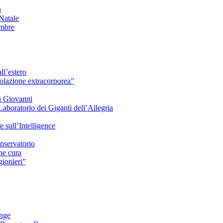
à
Natale
embre
ll’estero
azione extracorporea”
n Giovanni
Laboratorio dei Giganti dell’Allegria
sull’Intelligence
nservatorio
he cura
ionieri”
ange