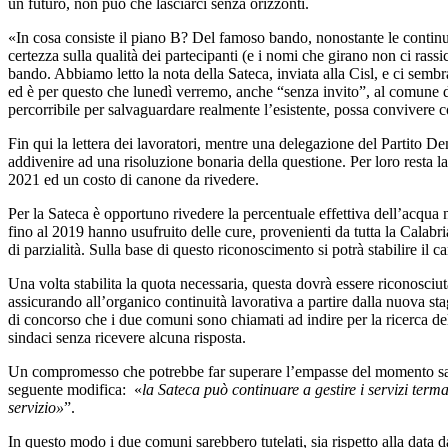
un futuro, non può che lasciarci senza orizzonti.
«In cosa consiste il piano B? Del famoso bando, nonostante le continu
certezza sulla qualità dei partecipanti (e i nomi che girano non ci rass
bando. Abbiamo letto la nota della Sateca, inviata alla Cisl, e ci semb
ed è per questo che lunedì verremo, anche “senza invito”, al comune d
percorribile per salvaguardare realmente l’esistente, possa convivere
Fin qui la lettera dei lavoratori, mentre una delegazione del Partito 
addivenire ad una risoluzione bonaria della questione. Per loro resta l
2021 ed un costo di canone da rivedere.
Per la Sateca è opportuno rivedere la percentuale effettiva dell’acqua n
fino al 2019 hanno usufruito delle cure, provenienti da tutta la Calabria
di parzialità. Sulla base di questo riconoscimento si potrà stabilire i
Una volta stabilita la quota necessaria, questa dovrà essere riconosci
assicurando all’organico continuità lavorativa a partire dalla nuova 
di concorso che i due comuni sono chiamati ad indire per la ricerca del 
sindaci senza ricevere alcuna risposta.
Un compromesso che potrebbe far superare l’empasse del momento sarebb
seguente modifica: «
la Sateca può continuare a gestire i se
rvizi term
servizio»
”.
In questo modo i due comuni sarebbero tutelati, sia rispetto alla data