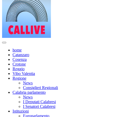
home
Catanzaro
Cosenza
Crotone
Reggio
Vibo Valentia
Regione
News
Consiglieri Regionali
Calabria parlamento
News
I Deputati Calabresi
I Senatori Calabresi
Istituzioni
Europarlamento