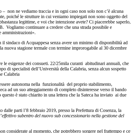
to – non ne vediamo traccia e in ogni caso non solo non c’è alcuna
ante, poiché le strutture in cui veniamo impiegati non sono oggetto del
abbastanza legittime, e voi che intenzione avete? Ci piacerebbe saperlo,
 B. Vogliamo continuare a credere che una strada possibile e
le amministrazioni».
con il sindaco di Acquappesa senza avere un minimo di disponibilità ad
ire la nuova stagione termale con termine improrogabile al 30 dicembre
are le esigenze dei consueti. 22/25mila curanti abitudinari annuali, che
ppo di specialisti dell’Università della Calabria, senza alcun sospetto
ne Calabria
 essere autonoma nella funzionalità del proprio stabilimento,
teca ad un suo atteggiamento di completo disinteresse verso il bando
 questo è stato chiarito in una lettera che la Sateca ha inviato ai due
alle parti l’8 febbraio 2019, presso la Prefettura di Cosenza, la
l’effettivo subentro del nuovo sub concessionario nella gestione del
e non considerate al momento, che potrebbero sorgere nel frattempo e ce