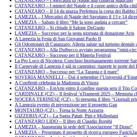
CATANZARO – I Mercatini di Natale alla Galleria Mancuso
CATANZARO – I misteri del Natale e il cuore antico della citt
CATANZARO – Il 14 da piazza Prefettura la corsa dei Babbo 
LAMEZIA – I Mercatini di Natale del Savutano il 13 e 14 dic
LAMEZIA – Sabato il libro “Me la sono andata a cercare”
CATANZARO – Si chiude il Salone DeGusto
LAMEZIA – Successo per la sesta giornata di donazione Avis
A Lamezia la Festa di San Giovanni Paolo II
Gli Odontoiatri di Catanzaro: Allerta salute sul turismo dentale a
CATANZARO – Alla Dulbecco avviato programma “mini-circol
CATANZARO – Successo per il Materia Festival
La Pro Loco di Nicotera: Concluso biorisanamento torrente Sa
Il Carnevale di Lamezia è già in cammino: riaperte le porte del 
CATANZARO – Successo per “La Taranta e il mare”
SOVERIA MANNELLI – Dal 4 settembre l’Università d’Estate 
A Conflenti celebrata la Madonna di Visora
CATANZARO – EstArte entro il confine questa sera il Trio Co
CARDINALE (CZ) – Il festival ‘nTramenti 2025 – Memoria c
NOCERA TERINESE (CZ) – Si presenta il libro “Giornali prig
A Lamezia evento di prevenzione per il progetto Gap
MONTAURO (CZ) – Torna la Notte Azzurra
GIZZERIA (CZ) – La Sagra Patati, Pipi e Mulingiani
CATANZARO LIDO – Il libro di Claudio Borghi
LAMEZIA – Inaugurata la sede dell’Associazione “Il Dono”
LAMEZIA – Presentato il progetto di ricerca europeo Fastch2