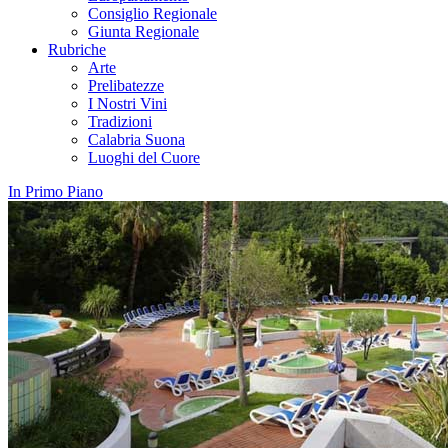
Consiglio Regionale
Giunta Regionale
Rubriche
Arte
Prelibatezze
I Nostri Vini
Tradizioni
Calabria Suona
Luoghi del Cuore
In Primo Piano