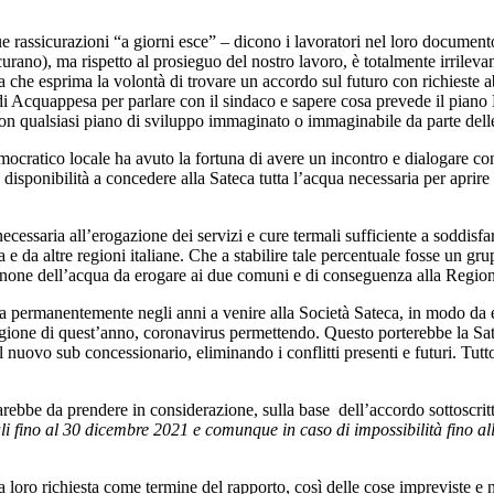
e rassicurazioni “a giorni esce” – dicono i lavoratori nel loro documen
icurano), ma rispetto al prosieguo del nostro lavoro, è totalmente irrilev
ra che esprima la volontà di trovare un accordo sul futuro con richieste 
i Acquappesa per parlare con il sindaco e sapere cosa prevede il piano
 con qualsiasi piano di sviluppo immaginato o immaginabile da parte del
Democratico locale ha avuto la fortuna di avere un incontro e dialogare 
a disponibilità a concedere alla Sateca tutta l’acqua necessaria per apr
ecessaria all’erogazione dei servizi e cure termali sufficiente a soddisf
 e da altre regioni italiane. Che a stabilire tale percentuale fosse un gru
l canone dell’acqua da erogare ai due comuni e di conseguenza alla Regio
uta permanentemente negli anni a venire alla Società Sateca, in modo da
stagione di quest’anno, coronavirus permettendo. Questo porterebbe la Sa
nuovo sub concessionario, eliminando i conflitti presenti e futuri. Tutto
e da prendere in considerazione, sulla base dell’accordo sottoscritto d
ali fino al 30 dicembre 2021 e comunque in caso di impossibilità fino al
 da loro richiesta come termine del rapporto, così delle cose impreviste 