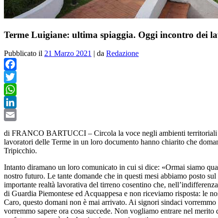
Terme Luigiane: ultima spiaggia. Oggi incontro dei 
Pubblicato il
21 Marzo 2021
|
da
Redazione
Facebook
Twitter
WhatsApp
LinkedIn
Email
di FRANCO BARTUCCI – Circola la voce negli ambienti territoriali dei
lavoratori delle Terme in un loro documento hanno chiarito che doman
Tripicchio.
Intanto diramano un loro comunicato in cui si dice: «Ormai siamo quasi
nostro futuro. Le tante domande che in questi mesi abbiamo posto sul fu
importante realtà lavorativa del tirreno cosentino che, nell’indifferenz
di Guardia Piemontese ed Acquappesa e non riceviamo risposta: le nos
Caro, questo domani non è mai arrivato. Ai signori sindaci vorremmo 
vorremmo sapere ora cosa succede. Non vogliamo entrare nel merito di