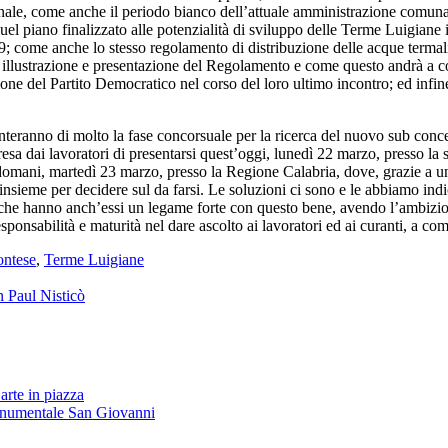
onale, come anche il periodo bianco dell’attuale amministrazione comu
el piano finalizzato alle potenzialità di sviluppo delle Terme Luigiane i
; come anche lo stesso regolamento di distribuzione delle acque termal
illustrazione e presentazione del Regolamento e come questo andrà a con
one del Partito Democratico nel corso del loro ultimo incontro; ed infine
teranno di molto la fase concorsuale per la ricerca del nuovo sub conce
resa dai lavoratori di presentarsi quest’oggi, lunedì 22 marzo, presso 
mani, martedì 23 marzo, presso la Regione Calabria, dove, grazie a una r
o insieme per decidere sul da farsi. Le soluzioni ci sono e le abbiamo in
 che hanno anch’essi un legame forte con questo bene, avendo l’ambizio
esponsabilità e maturità nel dare ascolto ai lavoratori ed ai curanti, a 
ontese
,
Terme Luigiane
en Paul Nisticò
arte in piazza
onumentale San Giovanni