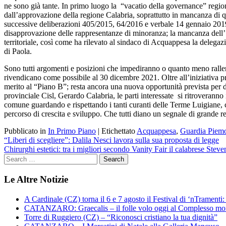
ne sono già tante. In primo luogo la “vacatio della governance” regi
dall’approvazione della regione Calabria, soprattutto in mancanza di qu
successive deliberazioni 405/2015, 64/2016 e verbale 14 gennaio 2019
disapprovazione delle rappresentanze di minoranza; la mancanza dell’ 
territoriale, così come ha rilevato al sindaco di Acquappesa la delegazi
di Paola.
Sono tutti argomenti e posizioni che impediranno o quanto meno rallen
rivendicano come possibile al 30 dicembre 2021. Oltre all’iniziativa p
merito al “Piano B”; resta ancora una nuova opportunità prevista per do
provinciale Cisl, Gerardo Calabria, le parti interessate si ritroverann
comune guardando e rispettando i tanti curanti delle Terme Luigiane,
percorso di crescita e sviluppo. Che tutti diano un segnale di grande r
Pubblicato in
In Primo Piano
|
Etichettato
Acquappesa
,
Guardia Piem
Navigazione
“Liberi di scegliere”: Dalila Nesci lavora sulla sua proposta di legge
Chirurghi estetici: tra i migliori secondo Vanity Fair il calabrese Stev
articoli
Le Altre Notizie
A Cardinale (CZ) torna il 6 e 7 agosto il Festival di ‘nTramenti: 
CATANZARO: Graecalis – il folle volo oggi al Complesso m
Torre di Ruggiero (CZ) – “Riconosci cristiano la tua dignità”