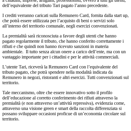
a cittadini, imprese, artigiani, professionisti, ovvero a tutti gli utenti,
dell’equivalente del tributo Tari pagato l’anno precedente.
I crediti verranno caricati sulla Remunero Card, fornita dalla start up,
che potrà essere utilizzata per l’acquisto di beni o servizi solo
all’interno del territorio comunale, negli esercizi convenzionati.
La premialità sarà riconosciuta a favore degli utenti che hanno
pagato regolarmente il tributo, che hanno conferito correttamente i
rifiuti e che quindi non hanno ricevuto sanzioni in materia
ambientale.
Il tutto senza alcun onere a carico dell’ente, ma con un
vantaggio importante per i cittadini e per le attività commerciali.
L’utente Tari, riceverà la Remunero Card con l’equivalente del
tributo pagato, che potrà spendere nella modalità indicata da
Remunero in negozi, ristoranti e altri esercizi. Tutti convenzionati sul
territorio.
Tale meccanismo, oltre che essere innovativo sotto il profilo
dell’educazione al corretto conferimento dei rifiuti attraverso la
premialità (e non attraverso un’attività repressiva), evidenzia come,
attraverso una visione green e smart della raccolta differenziata si
possano sviluppare occasioni proficue di un’economia circolare sul
territorio.