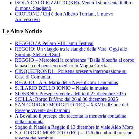
ISOLA CAPO RIZZUTO (KR)- Venerdì si presenta il libro
di mons. Staglianò
CROTONE / Chi è don Alberto Torriani, il nuovo
Arcivescovo
Le Altre Notizie
REGGIO / A Pellaro VIII Jamu Festival
REGGIO: Un viaggio tra le stanghe della Vara. Oggi allo
Sporting Stelle del Sud
REGGIO – Mercoledì la conferenza “Dalla filosofia al corpo:
la nascita del pensiero medico in Magna Grecia”
CINQUEFRONDI – Polisena presenta interrogazione su
Casa di Comunità
REGGIO – A S. Maria della Neve il coro Laudamus
S. ILARIO DELLO IONIO – Natale in musica
SIDERNO: Presepe vivente a Mirto il 27 dicembre 2025
SCILLA: Borgo DiVino dal 26 al 30 dicembre 2025
SAN GIORGIO MORGETO (RC) – XXVI edizione del
Presepe vivente dei bambini
A Bovalino il presepe che racconta la memoria contadina
della comunità
Sogno di Natale a Reggio il 13 dicembre in viale Aldo Moro
S. GIORGIO MORGETO (RC) – Il 26 dicembre il presepe
vivente dei bambini