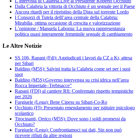
L’intervista di Calabria.Live al Presidente Roberto Occhiuto
Dalla Calabria la vittoria di Occhiuto è un segnale per il Paese
Ancora ritardi per il ripristino della Diga sul torrente Lordo
I Consorzi di Tutela delll’area centrale della Calabria:
Mirabilia, ottima occasione di crescita e valorizzazione
L’opinione / Manuela Labonia: La nuova rappresentanza
politica quasi interamente femminile segnale di cambiamento
Le Altre Notizie
SS 106, Rapani (Fdi): Aggiudicati i lavori da CZ a Kr, attesa
per Sibari
Baldino (M5S): Salvini tratta la Calabria come set per i suoi
spot
Baldino (M5S):Governo intervenga su crisi idrica nell’area
Rocca Imperiale–Trebisacce”
Rapani (FDI) al cantiere Rfi: Confermato rispetto tempistiche
per 2026
Furgiuele (Lega): Bene Cipess su Sibari-Co-Ro
Occhiuto (FI): Presentato emendamento per istituire psicologo
scolastico
Tirocinanti, Orrico (M5S): Dove sono i soldi promessi da
Occhiuto?
Furgiuele (Lega): Confrontiamoci sui dati, Sin non può
ricevere rifiuti da altre regioni