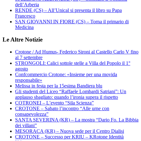
dell’Arberia
RENDE (CS) – All’Unical si presenta il libro su Papa
Francesco
SAN GIOVANNI IN FIORE (CS) – Torna il primario di
Medicina
Le Altre Notizie
Crotone / Ad Humus- Federico Sironi al Castello Carlo V fino
al 7 settembre
STRONGOLI: Calici sottole stelle a Villa del Popolo il 1°
agosto
Confcommercio Crotone: «Insieme per una movida
responsabile»
Melissa in festa per la 15esima Bandiera blu
Gli studenti del Liceo “Raffaele Lombardi Satriani”: Un
applauso sbagliato: quando l’ironia supera il rispetto
COTRONEI – L’evento “Sila Scienza”
CROTONE – Sabato l’incontro “Alle urne con
consapevolezza”
SANTA SEVERINA (KR) – La mostra “Dario Fo. La Bibbia
dei villani”
MESORACA (KR) – Nuova sede per il Centro Dialisi
CROTONE – Successo per KRIU – KRotone Identità