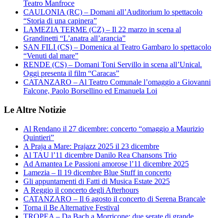
Teatro Manfroce
CAULONIA (RC) – Domani all’Auditorium lo spettacolo
“Storia di una capinera”
LAMEZIA TERME (CZ) – Il 22 marzo in scena al
Grandinetti “L’anatra all’arancia”
SAN FILI (CS) – Domenica al Teatro Gambaro lo spettacolo
“Venuti dal mare”
RENDE (CS) – Domani Toni Servillo in scena all’Unical.
Oggi presenta il film “Caracas”
CATANZARO – Al Teatro Comunale l’omaggio a Giovanni
Falcone, Paolo Borsellino ed Emanuela Loi
Le Altre Notizie
Al Rendano il 27 dicembre: concerto “omaggio a Maurizio
Quintieri”
A Praja a Mare: Prajazz 2025 il 23 dicembre
Al TAU l’11 dicembre Danilo Rea Chansons Trio
Ad Amantea Le Passioni amorose l’11 dicembre 2025
Lamezia – Il 19 dicembre Blue Stuff in concerto
Gli appuntamenti di Fatti di Musica Estate 2025
A Reggio il concerto degli Afterhours
CATANZARO – Il 6 agosto il concerto di Serena Brancale
Torna il Be Alternative Festival
TROPEA – Da Bach a Morricone: due serate di grande