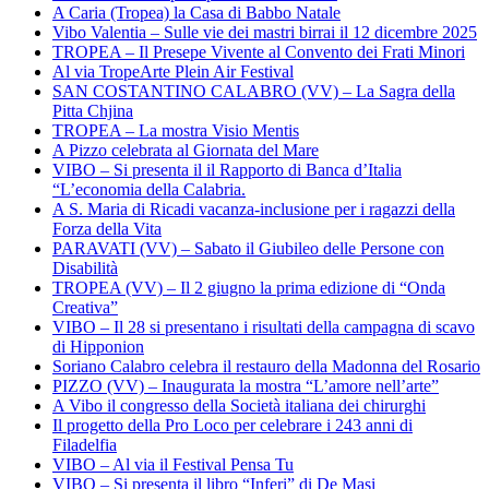
A Caria (Tropea) la Casa di Babbo Natale
Vibo Valentia – Sulle vie dei mastri birrai il 12 dicembre 2025
TROPEA – Il Presepe Vivente al Convento dei Frati Minori
Al via TropeArte Plein Air Festival
SAN COSTANTINO CALABRO (VV) – La Sagra della
Pitta Chjina
TROPEA – La mostra Visio Mentis
A Pizzo celebrata al Giornata del Mare
VIBO – Si presenta il il Rapporto di Banca d’Italia
“L’economia della Calabria.
A S. Maria di Ricadi vacanza-inclusione per i ragazzi della
Forza della Vita
PARAVATI (VV) – Sabato il Giubileo delle Persone con
Disabilità
TROPEA (VV) – Il 2 giugno la prima edizione di “Onda
Creativa”
VIBO – Il 28 si presentano i risultati della campagna di scavo
di Hipponion
Soriano Calabro celebra il restauro della Madonna del Rosario
PIZZO (VV) – Inaugurata la mostra “L’amore nell’arte”
A Vibo il congresso della Società italiana dei chirurghi
Il progetto della Pro Loco per celebrare i 243 anni di
Filadelfia
VIBO – Al via il Festival Pensa Tu
VIBO – Si presenta il libro “Inferi” di De Masi