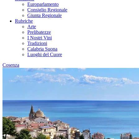
Europarlamento
Consiglio Regionale
Giunta Regionale
Rubriche
Arte
Prelibatezze
I Nostri Vini
Tradizioni
Calabria Suona
Luoghi del Cuore
Cosenza