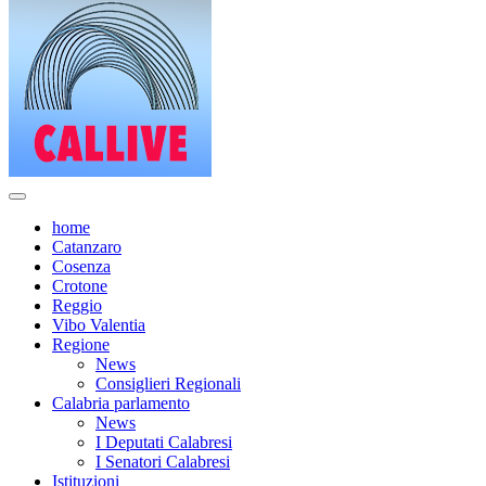
home
Catanzaro
Cosenza
Crotone
Reggio
Vibo Valentia
Regione
News
Consiglieri Regionali
Calabria parlamento
News
I Deputati Calabresi
I Senatori Calabresi
Istituzioni