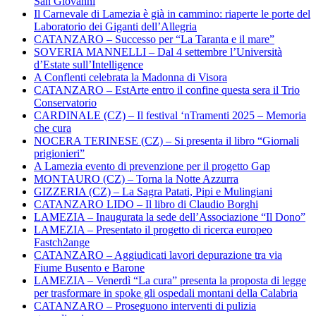
San Giovanni
Il Carnevale di Lamezia è già in cammino: riaperte le porte del
Laboratorio dei Giganti dell’Allegria
CATANZARO – Successo per “La Taranta e il mare”
SOVERIA MANNELLI – Dal 4 settembre l’Università
d’Estate sull’Intelligence
A Conflenti celebrata la Madonna di Visora
CATANZARO – EstArte entro il confine questa sera il Trio
Conservatorio
CARDINALE (CZ) – Il festival ‘nTramenti 2025 – Memoria
che cura
NOCERA TERINESE (CZ) – Si presenta il libro “Giornali
prigionieri”
A Lamezia evento di prevenzione per il progetto Gap
MONTAURO (CZ) – Torna la Notte Azzurra
GIZZERIA (CZ) – La Sagra Patati, Pipi e Mulingiani
CATANZARO LIDO – Il libro di Claudio Borghi
LAMEZIA – Inaugurata la sede dell’Associazione “Il Dono”
LAMEZIA – Presentato il progetto di ricerca europeo
Fastch2ange
CATANZARO – Aggiudicati lavori depurazione tra via
Fiume Busento e Barone
LAMEZIA – Venerdì “La cura” presenta la proposta di legge
per trasformare in spoke gli ospedali montani della Calabria
CATANZARO – Proseguono interventi di pulizia