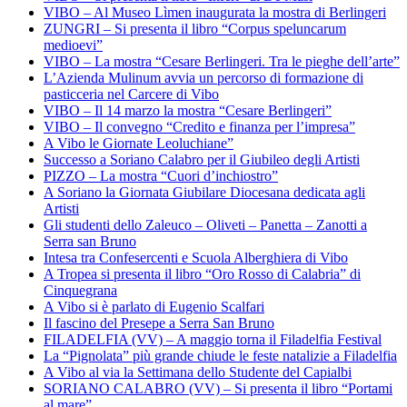
VIBO – Al Museo Lìmen inaugurata la mostra di Berlingeri
ZUNGRI – Si presenta il libro “Corpus speluncarum
medioevi”
VIBO – La mostra “Cesare Berlingeri. Tra le pieghe dell’arte”
L’Azienda Mulinum avvia un percorso di formazione di
pasticceria nel Carcere di Vibo
VIBO – Il 14 marzo la mostra “Cesare Berlingeri”
VIBO – Il convegno “Credito e finanza per l’impresa”
A Vibo le Giornate Leoluchiane”
Successo a Soriano Calabro per il Giubileo degli Artisti
PIZZO – La mostra “Cuori d’inchiostro”
A Soriano la Giornata Giubilare Diocesana dedicata agli
Artisti
Gli studenti dello Zaleuco – Oliveti – Panetta – Zanotti a
Serra san Bruno
Intesa tra Confesercenti e Scuola Alberghiera di Vibo
A Tropea si presenta il libro “Oro Rosso di Calabria” di
Cinquegrana
A Vibo si è parlato di Eugenio Scalfari
Il fascino del Presepe a Serra San Bruno
FILADELFIA (VV) – A maggio torna il Filadelfia Festival
La “Pignolata” più grande chiude le feste natalizie a Filadelfia
A Vibo al via la Settimana dello Studente del Capialbi
SORIANO CALABRO (VV) – Si presenta il libro “Portami
al mare”