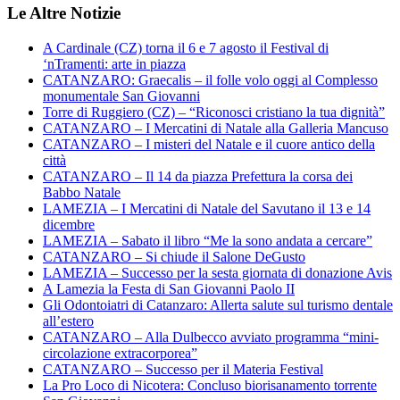
Le Altre Notizie
A Cardinale (CZ) torna il 6 e 7 agosto il Festival di
‘nTramenti: arte in piazza
CATANZARO: Graecalis – il folle volo oggi al Complesso
monumentale San Giovanni
Torre di Ruggiero (CZ) – “Riconosci cristiano la tua dignità”
CATANZARO – I Mercatini di Natale alla Galleria Mancuso
CATANZARO – I misteri del Natale e il cuore antico della
città
CATANZARO – Il 14 da piazza Prefettura la corsa dei
Babbo Natale
LAMEZIA – I Mercatini di Natale del Savutano il 13 e 14
dicembre
LAMEZIA – Sabato il libro “Me la sono andata a cercare”
CATANZARO – Si chiude il Salone DeGusto
LAMEZIA – Successo per la sesta giornata di donazione Avis
A Lamezia la Festa di San Giovanni Paolo II
Gli Odontoiatri di Catanzaro: Allerta salute sul turismo dentale
all’estero
CATANZARO – Alla Dulbecco avviato programma “mini-
circolazione extracorporea”
CATANZARO – Successo per il Materia Festival
La Pro Loco di Nicotera: Concluso biorisanamento torrente