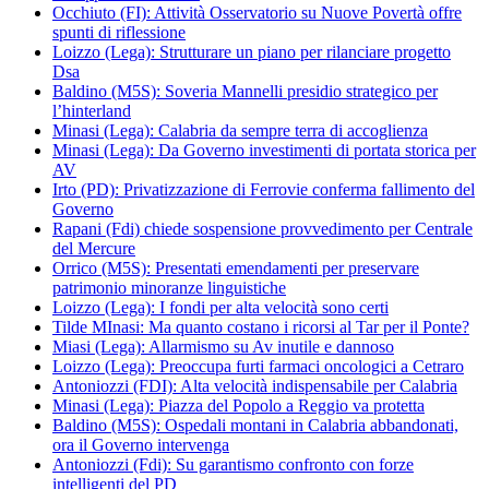
Occhiuto (FI): Attività Osservatorio su Nuove Povertà offre
spunti di riflessione
Loizzo (Lega): Strutturare un piano per rilanciare progetto
Dsa
Baldino (M5S): Soveria Mannelli presidio strategico per
l’hinterland
Minasi (Lega): Calabria da sempre terra di accoglienza
Minasi (Lega): Da Governo investimenti di portata storica per
AV
Irto (PD): Privatizzazione di Ferrovie conferma fallimento del
Governo
Rapani (Fdi) chiede sospensione provvedimento per Centrale
del Mercure
Orrico (M5S): Presentati emendamenti per preservare
patrimonio minoranze linguistiche
Loizzo (Lega): I fondi per alta velocità sono certi
Tilde MInasi: Ma quanto costano i ricorsi al Tar per il Ponte?
Miasi (Lega): Allarmismo su Av inutile e dannoso
Loizzo (Lega): Preoccupa furti farmaci oncologici a Cetraro
Antoniozzi (FDI): Alta velocità indispensabile per Calabria
Minasi (Lega): Piazza del Popolo a Reggio va protetta
Baldino (M5S): Ospedali montani in Calabria abbandonati,
ora il Governo intervenga
Antoniozzi (Fdi): Su garantismo confronto con forze
intelligenti del PD