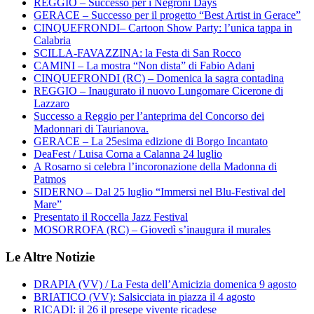
REGGIO – Successo per i Negroni Days
GERACE – Successo per il progetto “Best Artist in Gerace”
CINQUEFRONDI– Cartoon Show Party: l’unica tappa in
Calabria
SCILLA-FAVAZZINA: la Festa di San Rocco
CAMINI – La mostra “Non dista” di Fabio Adani
CINQUEFRONDI (RC) – Domenica la sagra contadina
REGGIO – Inaugurato il nuovo Lungomare Cicerone di
Lazzaro
Successo a Reggio per l’anteprima del Concorso dei
Madonnari di Taurianova.
GERACE – La 25esima edizione di Borgo Incantato
DeaFest / Luisa Corna a Calanna 24 luglio
A Rosarno si celebra l’incoronazione della Madonna di
Patmos
SIDERNO – Dal 25 luglio “Immersi nel Blu-Festival del
Mare”
Presentato il Roccella Jazz Festival
MOSORROFA (RC) – Giovedì s’inaugura il murales
Le Altre Notizie
DRAPIA (VV) / La Festa dell’Amicizia domenica 9 agosto
BRIATICO (VV): Salsicciata in piazza il 4 agosto
RICADI: il 26 il presepe vivente ricadese