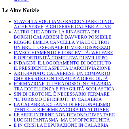
Le Altre Notizie
STAVOLTA VOGLIAMO RACCONTARE DI NOI:
A CHE SERVE, A CHI SERVE CALABRIA.LIVE
ALTRO CHE ADDIO: LA RINASCITA DEI
BORGHI CALABRESI È DAVVERO POSSIBILE
REGGIO EMILIA CANCELLA VIALE CUTRO?
UN BRUTTO SEGNALE DI VERO DISPREZZO
INVECCHIAMENTO E LONGEVITÀ: WELFARE
E OPPORTUNITÀ COME LEVA DI SVILUPPO
INDAGINI, IL LOGORAMENTO DI OCCHIUTO
IL PRESIDENTE ASPETTA L’ARCHIVIAZIONE
ARTIGIANATO CALABRESE, UN COMPARTO
CHE RESISTE CON TENACIA A DIFFICOLTÀ
FORMAZIONE, IL PARADOSSO IN CALABRIA
TRA ECCELLENZA E FRAGILITÀ SCOLASTICA
SIN DI CROTONE, È NECESSARIO FERMARE
“IL TURISMO DEI RIFIUTI” IN CALABRIA
LA CALABRIA E 55 ANNI DI REGIONALISMO
TANTE LE RIFORME ANCORA DA ATTUARE
LE AREE INTERNE NON DEVONO DIVENTARE
LUOGHI FANTASMA, MA UN’OPPORTUNITÀ
È IN CRISI LA DEPURAZIONE IN CALABRIA