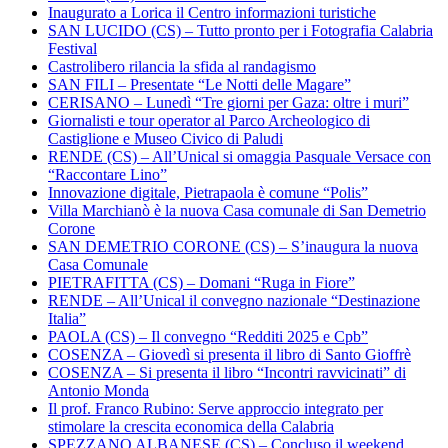
Inaugurato a Lorica il Centro informazioni turistiche
SAN LUCIDO (CS) – Tutto pronto per i Fotografia Calabria
Festival
Castrolibero rilancia la sfida al randagismo
SAN FILI – Presentate “Le Notti delle Magare”
CERISANO – Lunedì “Tre giorni per Gaza: oltre i muri”
Giornalisti e tour operator al Parco Archeologico di
Castiglione e Museo Civico di Paludi
RENDE (CS) – All’Unical si omaggia Pasquale Versace con
“Raccontare Lino”
Innovazione digitale, Pietrapaola è comune “Polis”
Villa Marchianò è la nuova Casa comunale di San Demetrio
Corone
SAN DEMETRIO CORONE (CS) – S’inaugura la nuova
Casa Comunale
PIETRAFITTA (CS) – Domani “Ruga in Fiore”
RENDE – All’Unical il convegno nazionale “Destinazione
Italia”
PAOLA (CS) – Il convegno “Redditi 2025 e Cpb”
COSENZA – Giovedì si presenta il libro di Santo Gioffrè
COSENZA – Si presenta il libro “Incontri ravvicinati” di
Antonio Monda
Il prof. Franco Rubino: Serve approccio integrato per
stimolare la crescita economica della Calabria
SPEZZANO ALBANESE (CS) – Concluso il weekend