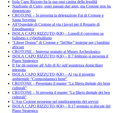
Isola Capo Rizzuto ha la sua oasi canina della legalità
Naufragio di Cutro, sono passati due anni, ma Crotone non ha
dimenticato
CROTONE – Si presenta la delegazione Fai di Crotone e
Santa Severina
All’Ospedale di Crotone al via i lavori per il Reparto di
Emodinamica
ISOLA CAPO RIZZUTO (KR) – Lunedì il convegno su
bullismo e cyberbullismo
“Libere Donne” di Crotone e “InOltre” insieme per i bambini
africani
CROTONE – Ingresso gratuito al Museo Archeologico
ISOLA CAPO RIZZUTO (KR) – Il 7 febbraio si presenta il
Piano Strategico
Il Tar dà ragione all’Adp di Kr sull’assistenza domiciliare
integrata
ISOLA CAPO RIZZUTO (KR) – Al via il progetto
ambientale “Compostiamoci bene”
CROTONE – Presentato il master “La filiera digitale dei beni
culturali”
CROTONE – Si presenta il master “La filiera digitale dei ben
culturali”
L’Asp Crotone prosegue nel miglioramento dei servizi
ISOLA CAPO RIZZUTO (KR) – Il 17 gennaio si discute del
Piano Strategico