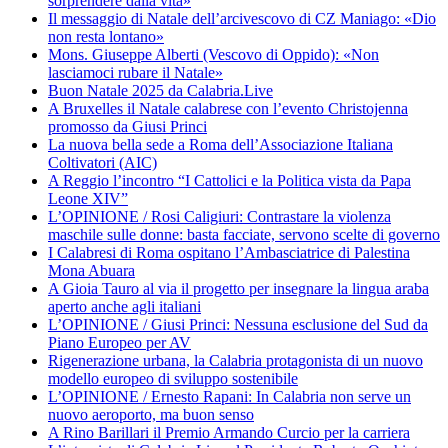
sorprendere dalla vita»
Il messaggio di Natale dell’arcivescovo di CZ Maniago: «Dio
non resta lontano»
Mons. Giuseppe Alberti (Vescovo di Oppido): «Non
lasciamoci rubare il Natale»
Buon Natale 2025 da Calabria.Live
A Bruxelles il Natale calabrese con l’evento Christojenna
promosso da Giusi Princi
La nuova bella sede a Roma dell’Associazione Italiana
Coltivatori (AIC)
A Reggio l’incontro “I Cattolici e la Politica vista da Papa
Leone XIV”
L’OPINIONE / Rosi Caligiuri: Contrastare la violenza
maschile sulle donne: basta facciate, servono scelte di governo
I Calabresi di Roma ospitano l’Ambasciatrice di Palestina
Mona Abuara
A Gioia Tauro al via il progetto per insegnare la lingua araba
aperto anche agli italiani
L’OPINIONE / Giusi Princi: Nessuna esclusione del Sud da
Piano Europeo per AV
Rigenerazione urbana, la Calabria protagonista di un nuovo
modello europeo di sviluppo sostenibile
L’OPINIONE / Ernesto Rapani: In Calabria non serve un
nuovo aeroporto, ma buon senso
A Rino Barillari il Premio Armando Curcio per la carriera