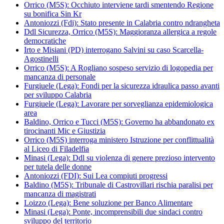
Orrico (M5S): Occhiuto interviene tardi smentendo Regione
su bonifica Sin Kr
Antoniozzi (Fdi): Stato presente in Calabria contro ndrangheta
Ddl Sicurezza, Orrico (M5S): Maggioranza allergica a regole
democratiche
Irto e Misiani (PD) interrogano Salvini su caso Scarcella-
Agostinelli
Orrico (M5S): A Rogliano sospeso servizio di logopedia per
mancanza di personale
Furgiuele (Lega): Fondi per la sicurezza idraulica passo avanti
per sviluppo Calabria
Furgiuele (Lega): Lavorare per sorveglianza epidemiologica
area
Baldino, Orrico e Tucci (M5S): Governo ha abbandonato ex
tirocinanti Mic e Giustizia
Orrico (M5S) interroga ministero Istruzione per conflittualità
al Liceo di Filadelfia
Minasi (Lega): Ddl su violenza di genere prezioso intervento
per tutela delle donne
Antoniozzi (FDI): Sui Lea compiuti progressi
Baldino (M5S): Tribunale di Castrovillari rischia paralisi per
mancanza di magistrati
Loizzo (Lega): Bene soluzione per Banco Alimentare
Minasi (Lega): Ponte, incomprensibili due sindaci contro
sviluppo del territorio