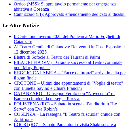
Orrico (M5S): Si apra tavolo permanente per emergenza
abitativa a Cosenza
Cannizzaro (FI): Approvato emendamento dedicato ai disabili
Le Altre Notizie
Il Cartellone inverno 2025 del Politeama Mario Foglietti di
Catanzaro
Al Teatro Gentile di Cittanova: Benvenuti in Casa Esposito il
12 dicembre 2025
Elettra di Sofocle al Teatro dei Taurani di Palmi
FILADELFIA (VV) – Grande successo al Teatro comunale
per “Mary Poppins”
REGGIO CALABRIA – “Facce da bronzi” arriva in città per
il gran finale
CROTONE – Ultimi due appuntamenti di “Voglia di teatro”
con Lunetta Savino e Chiara Francini
CATANZARO – Giuseppe Ferlito con “Novecento” di
Baricco chiuderà la rassegna Pro.s.a.
POLISTENA (RC) – Sabato in scena all’auditorium “Le
Serve” con Eva Robin’s
COSENZA – La rassegna “Il Teatro fa scuola” chiude con
Anfitrione
LOCRI (RC) – Sabato Paolantoni rivisita Shakespeare a