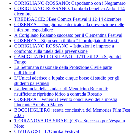
CORIGLIANO-ROSSANO: Capodanno con i Negramaro
CORIGLIANO-ROSSANO: Tombola benefica Aido il 14
dicembre
TREBISACCE: 3Bee Comics Festival il 12-14 dicembre
COSENZA – Due giornate dedicate alla prevenzione delle
infezioni ospedaliere
A Corigliano Rossano successo per il Clementina Festival
COSENZA – Si presenta il libro “L’orologiaio di Brest”
CORIGLIANO ROSSANO – Istituzioni e imprese a
confronto sulla tutela della prevenzione
CAMIGLIATELLO SILANO – L’11 e il 12 la Sagra del
Fungo
La Settimana nazionale della Protezione Civile parte
dall’Unical
L’Unical aderisce a Iupals: cinque borse di studio per gli
studenti palestinesi
La denuncia della sindaca di Mendicino Bucarelli:
nsufficiente ripristino idrico a contrada Rosario
COSENZA – Venerdì l’evento conclusivo della mostra
itinerante Archivio Mabos
BOCCHIGLIERO: serata conclusiva del Memories Film Fest
2025
TERRANOVA DA SIBARI (CS) – Successo per Vespa in
Moto
CIVITA (CS) – L’Onirika Festival