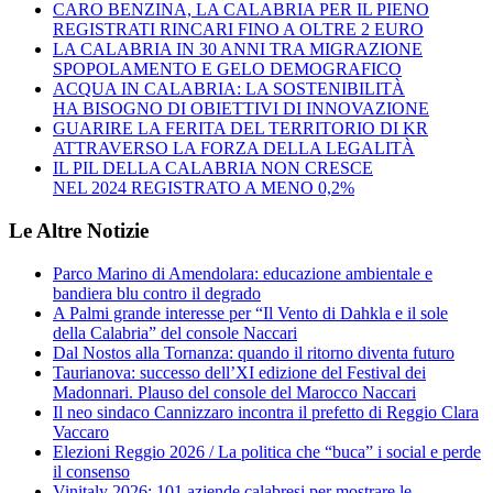
CARO BENZINA, LA CALABRIA PER IL PIENO
REGISTRATI RINCARI FINO A OLTRE 2 EURO
LA CALABRIA IN 30 ANNI TRA MIGRAZIONE
SPOPOLAMENTO E GELO DEMOGRAFICO
ACQUA IN CALABRIA: LA SOSTENIBILITÀ
HA BISOGNO DI OBIETTIVI DI INNOVAZIONE
GUARIRE LA FERITA DEL TERRITORIO DI KR
ATTRAVERSO LA FORZA DELLA LEGALITÀ
IL PIL DELLA CALABRIA NON CRESCE
NEL 2024 REGISTRATO A MENO 0,2%
Le Altre Notizie
Parco Marino di Amendolara: educazione ambientale e
bandiera blu contro il degrado
A Palmi grande interesse per “Il Vento di Dahkla e il sole
della Calabria” del console Naccari
Dal Nostos alla Tornanza: quando il ritorno diventa futuro
Taurianova: successo dell’XI edizione del Festival dei
Madonnari. Plauso del console del Marocco Naccari
Il neo sindaco Cannizzaro incontra il prefetto di Reggio Clara
Vaccaro
Elezioni Reggio 2026 / La politica che “buca” i social e perde
il consenso
Vinitaly 2026: 101 aziende calabresi per mostrare le