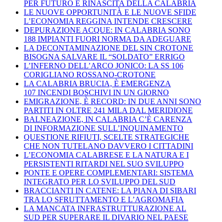
PER FUTURO E RINASCITA DELLA CALABRIA
LE NUOVE OPPORTUNITÀ E LE NUOVE SFIDE
L’ECONOMIA REGGINA INTENDE CRESCERE
DEPURAZIONE ACQUE: IN CALABRIA SONO
188 IMPIANTI FUORI NORMA DA ADEGUARE
LA DECONTAMINAZIONE DEL SIN CROTONE
BISOGNA SALVARE IL “SOLDATO” ERRIGO
L’INFERNO DELL’ARCO JONICO: LA SS 106
CORIGLIANO ROSSANO-CROTONE
LA CALABRIA BRUCIA, È EMERGENZA
107 INCENDI BOSCHIVI IN UN GIORNO
EMIGRAZIONE, È RECORD: IN DUE ANNI SONO
PARTITI IN OLTRE 241 MILA DAL MERIDIONE
BALNEAZIONE, IN CALABRIA C’È CARENZA
DI INFORMAZIONE SULL’INQUINAMENTO
QUESTIONE RIFIUTI, SCELTE STRATEGICHE
CHE NON TUTELANO DAVVERO I CITTADINI
L’ECONOMIA CALABRESE E LA NATURA E I
PERSISTENTI RITARDI NEL SUO SVILUPPO
PONTE E OPERE COMPLEMENTARI: SISTEMA
INTEGRATO PER LO SVILUPPO DEL SUD
BRACCIANTI IN CATENE: LA PIANA DI SIBARI
TRA LO SFRUTTAMENTO E L’AGROMAFIA
LA MANCATA INFRASTRUTTURAZIONE AL
SUD PER SUPERARE IL DIVARIO NEL PAESE