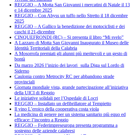
REGGIO – A Motta San Giovanni i mercatini di Natale il 13
e 14 dicembre 2025
REGGIO – Con Abyss un tuffo nello Stretto il 18 dicembre
2025
REGGIO – A Gallico la benedizione dei motociclisti e dei
caschi il 21-dicembre
CINQUEFRONDI (RC) – Si presenta il libro “Mi svelo”
A Lazzaro di Motta San Giovanni Inaugurato il Museo delle
Identità Territoriali della Calabria
A Mosorrofa premiati gli alunni più meritevoli e un gesto di
bontà
Da marzo 2026 l’inizio dei lavori sulla Diga sul Lordo di
Siderno
Caulonia contro Metrocity RC per abbandono strade
provinciali
Giornata mondiale vista, grande partecipazione all’iniziativa
della UICI di Reggio
Le iniziative solidali per l’Ospedale di Locri
REGGIO – Installato un defibrillatore al Tempietto
Il vino L’eroico della cooperativa costa viola
La medicina di genere per un sistema sanitario più equo ed
efficace: l’incontro a Reggio
REGGIO – Federimpreseuropa presenta programma a
sostegno delle aziende calabresi