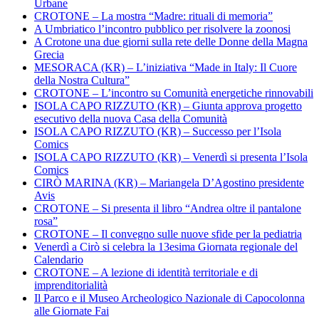
Urbane
CROTONE – La mostra “Madre: rituali di memoria”
A Umbriatico l’incontro pubblico per risolvere la zoonosi
A Crotone una due giorni sulla rete delle Donne della Magna
Grecia
MESORACA (KR) – L’iniziativa “Made in Italy: Il Cuore
della Nostra Cultura”
CROTONE – L’incontro su Comunità energetiche rinnovabili
ISOLA CAPO RIZZUTO (KR) – Giunta approva progetto
esecutivo della nuova Casa della Comunità
ISOLA CAPO RIZZUTO (KR) – Successo per l’Isola
Comics
ISOLA CAPO RIZZUTO (KR) – Venerdì si presenta l’Isola
Comics
CIRÒ MARINA (KR) – Mariangela D’Agostino presidente
Avis
CROTONE – Si presenta il libro “Andrea oltre il pantalone
rosa”
CROTONE – Il convegno sulle nuove sfide per la pediatria
Venerdì a Cirò si celebra la 13esima Giornata regionale del
Calendario
CROTONE – A lezione di identità territoriale e di
imprenditorialità
Il Parco e il Museo Archeologico Nazionale di Capocolonna
alle Giornate Fai