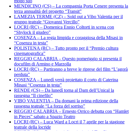
modo suo
MENDICINO (CS) – La compagnia Porta Cenere presenta la
terza annualità del progetto “Transit”
LAMEZIA TERME (CZ) – Sold out a Vibo Valentia per il
gruppo teatrale “Giovanni Vercillo”
LOCRI (RC) – Domenica Ennio Coltorti in scena con
“Shylock il giudeo”
COSENZA – La regia limpida e coraggiosa della Misasi in
“Cosenza in testa”
POLISTENA (RC) – Tutto pronto per il “Premio cultura
cinematografica”
REGGIO CALABRIA – Questo pomeriggio si presenta il
docufilm di Armino e Marzolla
LOCRI (RC) – Partiranno a breve le riprese del film “L’agorà
perduta”
COSENZA – Lunedì verrà proiettato il corto di Caterina
Minasi “Cosenza in testa”
RENDE (CS) – Da lunedì torna al Dam dell’Unical la
rassegna “Il cinefilo”
VIBO VALENTIA – Da domani la prima edizione della
rassegna teatrale “La forza del sorriso”
REGGIO CALABRIA – Ernesto Orrico debutta con “Hamlet
in Pieces” sabato a Spazio Teatro
LOCRI (RC) – Luca Ward a Locri il 7 aprile per la stagione
teatrale della locride