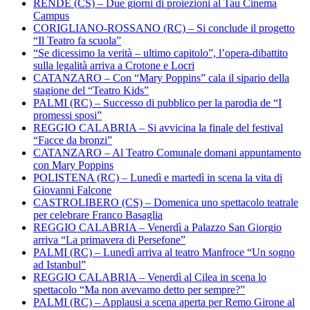
RENDE (CS) – Due giorni di proiezioni al Tau Cinema
Campus
CORIGLIANO-ROSSANO (RC) – Si conclude il progetto
“Il Teatro fa scuola”
“Se dicessimo la verità – ultimo capitolo”, l’opera-dibattito
sulla legalità arriva a Crotone e Locri
CATANZARO – Con “Mary Poppins” cala il sipario della
stagione del “Teatro Kids”
PALMI (RC) – Successo di pubblico per la parodia de “I
promessi sposi”
REGGIO CALABRIA – Si avvicina la finale del festival
“Facce da bronzi”
CATANZARO – Al Teatro Comunale domani appuntamento
con Mary Poppins
POLISTENA (RC) – Lunedì e martedì in scena la vita di
Giovanni Falcone
CASTROLIBERO (CS) – Domenica uno spettacolo teatrale
per celebrare Franco Basaglia
REGGIO CALABRIA – Venerdì a Palazzo San Giorgio
arriva “La primavera di Persefone”
PALMI (RC) – Lunedì arriva al teatro Manfroce “Un sogno
ad Istanbul”
REGGIO CALABRIA – Venerdì al Cilea in scena lo
spettacolo “Ma non avevamo detto per sempre?”
PALMI (RC) – Applausi a scena aperta per Remo Girone al