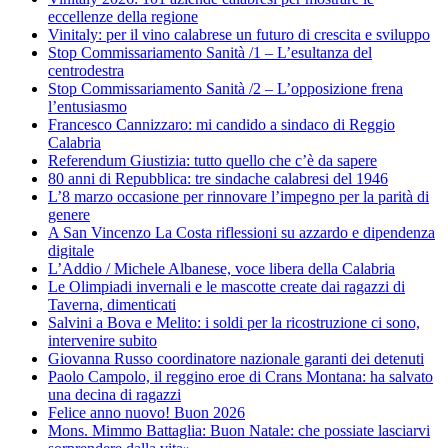
eccellenze della regione
Vinitaly: per il vino calabrese un futuro di crescita e sviluppo
Stop Commissariamento Sanità /1 – L’esultanza del
centrodestra
Stop Commissariamento Sanità /2 – L’opposizione frena
l’entusiasmo
Francesco Cannizzaro: mi candido a sindaco di Reggio
Calabria
Referendum Giustizia: tutto quello che c’è da sapere
80 anni di Repubblica: tre sindache calabresi del 1946
L’8 marzo occasione per rinnovare l’impegno per la parità di
genere
A San Vincenzo La Costa riflessioni su azzardo e dipendenza
digitale
L’Addio / Michele Albanese, voce libera della Calabria
Le Olimpiadi invernali e le mascotte create dai ragazzi di
Taverna, dimenticati
Salvini a Bova e Melito: i soldi per la ricostruzione ci sono,
intervenire subito
Giovanna Russo coordinatore nazionale garanti dei detenuti
Paolo Campolo, il reggino eroe di Crans Montana: ha salvato
una decina di ragazzi
Felice anno nuovo! Buon 2026
Mons. Mimmo Battaglia: Buon Natale: che possiate lasciarvi