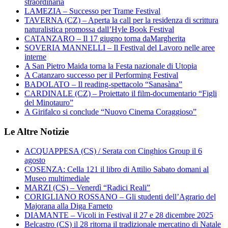
straordinaria
LAMEZIA – Successo per Trame Festival
TAVERNA (CZ) – Aperta la call per la residenza di scrittura
naturalistica promossa dall’Hyle Book Festival
CATANZARO – Il 17 giugno torna daMargherita
SOVERIA MANNELLI – Il Festival del Lavoro nelle aree
interne
A San Pietro Maida torna la Festa nazionale di Utopia
A Catanzaro successo per il Performing Festival
BADOLATO – Il reading-spettacolo “Sanasàna”
CARDINALE (CZ) – Proiettato il film-documentario “Figli
del Minotauro”
A Girifalco si conclude “Nuovo Cinema Coraggioso”
Le Altre Notizie
ACQUAPPESA (CS) / Serata con Cinghios Group il 6
agosto
COSENZA: Cella 121 il libro di Attilio Sabato domani al
Museo multimediale
MARZI (CS) – Venerdì “Radici Reali”
CORIGLIANO ROSSANO – Gli studenti dell’Agrario del
Majorana alla Diga Farneto
DIAMANTE – Vicoli in Festival il 27 e 28 dicembre 2025
Belcastro (CS) il 28 ritorna il tradizionale mercatino di Natale