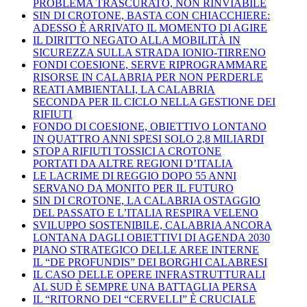
PROBLEMA TRASCURATO, NON RINVIABILE
SIN DI CROTONE, BASTA CON CHIACCHIERE:
ADESSO È ARRIVATO IL MOMENTO DI AGIRE
IL DIRITTO NEGATO ALLA MOBILITÀ IN
SICUREZZA SULLA STRADA IONIO-TIRRENO
FONDI COESIONE, SERVE RIPROGRAMMARE
RISORSE IN CALABRIA PER NON PERDERLE
REATI AMBIENTALI, LA CALABRIA
SECONDA PER IL CICLO NELLA GESTIONE DEI
RIFIUTI
FONDO DI COESIONE, OBIETTIVO LONTANO
IN QUATTRO ANNI SPESI SOLO 2,8 MILIARDI
STOP A RIFIUTI TOSSICI A CROTONE
PORTATI DA ALTRE REGIONI D’ITALIA
LE LACRIME DI REGGIO DOPO 55 ANNI
SERVANO DA MONITO PER IL FUTURO
SIN DI CROTONE, LA CALABRIA OSTAGGIO
DEL PASSATO E L’ITALIA RESPIRA VELENO
SVILUPPO SOSTENIBILE, CALABRIA ANCORA
LONTANA DAGLI OBIETTIVI DI AGENDA 2030
PIANO STRATEGICO DELLE AREE INTERNE
IL “DE PROFUNDIS” DEI BORGHI CALABRESI
IL CASO DELLE OPERE INFRASTRUTTURALI
AL SUD È SEMPRE UNA BATTAGLIA PERSA
IL “RITORNO DEI “CERVELLI” È CRUCIALE