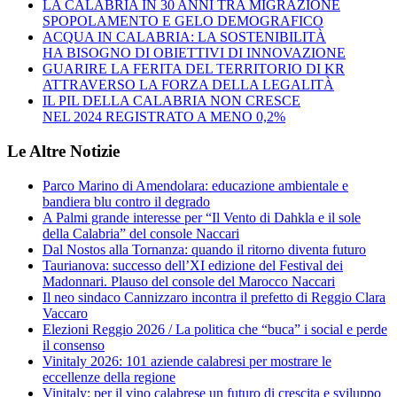
LA CALABRIA IN 30 ANNI TRA MIGRAZIONE
SPOPOLAMENTO E GELO DEMOGRAFICO
ACQUA IN CALABRIA: LA SOSTENIBILITÀ
HA BISOGNO DI OBIETTIVI DI INNOVAZIONE
GUARIRE LA FERITA DEL TERRITORIO DI KR
ATTRAVERSO LA FORZA DELLA LEGALITÀ
IL PIL DELLA CALABRIA NON CRESCE
NEL 2024 REGISTRATO A MENO 0,2%
Le Altre Notizie
Parco Marino di Amendolara: educazione ambientale e
bandiera blu contro il degrado
A Palmi grande interesse per “Il Vento di Dahkla e il sole
della Calabria” del console Naccari
Dal Nostos alla Tornanza: quando il ritorno diventa futuro
Taurianova: successo dell’XI edizione del Festival dei
Madonnari. Plauso del console del Marocco Naccari
Il neo sindaco Cannizzaro incontra il prefetto di Reggio Clara
Vaccaro
Elezioni Reggio 2026 / La politica che “buca” i social e perde
il consenso
Vinitaly 2026: 101 aziende calabresi per mostrare le
eccellenze della regione
Vinitaly: per il vino calabrese un futuro di crescita e sviluppo