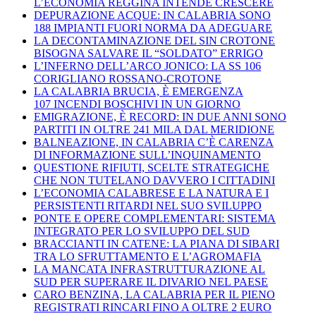
L’ECONOMIA REGGINA INTENDE CRESCERE
DEPURAZIONE ACQUE: IN CALABRIA SONO
188 IMPIANTI FUORI NORMA DA ADEGUARE
LA DECONTAMINAZIONE DEL SIN CROTONE
BISOGNA SALVARE IL “SOLDATO” ERRIGO
L’INFERNO DELL’ARCO JONICO: LA SS 106
CORIGLIANO ROSSANO-CROTONE
LA CALABRIA BRUCIA, È EMERGENZA
107 INCENDI BOSCHIVI IN UN GIORNO
EMIGRAZIONE, È RECORD: IN DUE ANNI SONO
PARTITI IN OLTRE 241 MILA DAL MERIDIONE
BALNEAZIONE, IN CALABRIA C’È CARENZA
DI INFORMAZIONE SULL’INQUINAMENTO
QUESTIONE RIFIUTI, SCELTE STRATEGICHE
CHE NON TUTELANO DAVVERO I CITTADINI
L’ECONOMIA CALABRESE E LA NATURA E I
PERSISTENTI RITARDI NEL SUO SVILUPPO
PONTE E OPERE COMPLEMENTARI: SISTEMA
INTEGRATO PER LO SVILUPPO DEL SUD
BRACCIANTI IN CATENE: LA PIANA DI SIBARI
TRA LO SFRUTTAMENTO E L’AGROMAFIA
LA MANCATA INFRASTRUTTURAZIONE AL
SUD PER SUPERARE IL DIVARIO NEL PAESE
CARO BENZINA, LA CALABRIA PER IL PIENO
REGISTRATI RINCARI FINO A OLTRE 2 EURO