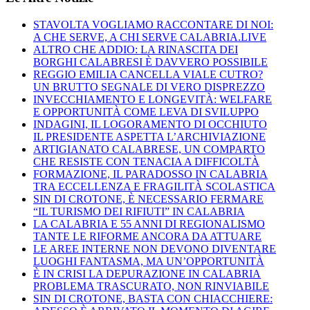
STAVOLTA VOGLIAMO RACCONTARE DI NOI:
A CHE SERVE, A CHI SERVE CALABRIA.LIVE
ALTRO CHE ADDIO: LA RINASCITA DEI
BORGHI CALABRESI È DAVVERO POSSIBILE
REGGIO EMILIA CANCELLA VIALE CUTRO?
UN BRUTTO SEGNALE DI VERO DISPREZZO
INVECCHIAMENTO E LONGEVITÀ: WELFARE
E OPPORTUNITÀ COME LEVA DI SVILUPPO
INDAGINI, IL LOGORAMENTO DI OCCHIUTO
IL PRESIDENTE ASPETTA L’ARCHIVIAZIONE
ARTIGIANATO CALABRESE, UN COMPARTO
CHE RESISTE CON TENACIA A DIFFICOLTÀ
FORMAZIONE, IL PARADOSSO IN CALABRIA
TRA ECCELLENZA E FRAGILITÀ SCOLASTICA
SIN DI CROTONE, È NECESSARIO FERMARE
“IL TURISMO DEI RIFIUTI” IN CALABRIA
LA CALABRIA E 55 ANNI DI REGIONALISMO
TANTE LE RIFORME ANCORA DA ATTUARE
LE AREE INTERNE NON DEVONO DIVENTARE
LUOGHI FANTASMA, MA UN’OPPORTUNITÀ
È IN CRISI LA DEPURAZIONE IN CALABRIA
PROBLEMA TRASCURATO, NON RINVIABILE
SIN DI CROTONE, BASTA CON CHIACCHIERE: