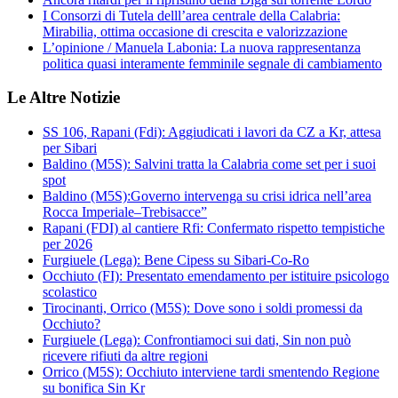
I Consorzi di Tutela delll’area centrale della Calabria:
Mirabilia, ottima occasione di crescita e valorizzazione
L’opinione / Manuela Labonia: La nuova rappresentanza
politica quasi interamente femminile segnale di cambiamento
Le Altre Notizie
SS 106, Rapani (Fdi): Aggiudicati i lavori da CZ a Kr, attesa
per Sibari
Baldino (M5S): Salvini tratta la Calabria come set per i suoi
spot
Baldino (M5S):Governo intervenga su crisi idrica nell’area
Rocca Imperiale–Trebisacce”
Rapani (FDI) al cantiere Rfi: Confermato rispetto tempistiche
per 2026
Furgiuele (Lega): Bene Cipess su Sibari-Co-Ro
Occhiuto (FI): Presentato emendamento per istituire psicologo
scolastico
Tirocinanti, Orrico (M5S): Dove sono i soldi promessi da
Occhiuto?
Furgiuele (Lega): Confrontiamoci sui dati, Sin non può
ricevere rifiuti da altre regioni
Orrico (M5S): Occhiuto interviene tardi smentendo Regione
su bonifica Sin Kr