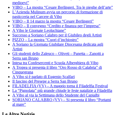
medioevi”
VIBO – La mostra “Cesare Berlingeri. Tra le pieghe dell’arte”
L’Azienda Mulinum avvia un percorso di formazione di
pasticceria nel Carcere di Vibo
VIBO – Il 14 marzo la mostra “Cesare Berlingeri”
VIBO – Il convegno “Credito e finanza per l’impresa”
A Vibo le Giornate Leoluchiane”
Successo a Soriano Calabro per il Giubileo degli Artisti
PIZZO – La mostra “Cuori d’inchiostro”
A Soriano la Giornata Giubilare Diocesana dedicata agli
Artisti
Gli studenti dello Zaleuco – Oliveti – Panetta – Zanotti a
Serra san Bruno
Intesa tra Confesercenti e Scuola Alberghiera di Vibo
A Tropea si presenta il libro “Oro Rosso di Calabria” di
Cinquegrana
A Vibo si è parlato di Eugenio Scalfari
Il fascino del Presepe a Serra San Bruno
FILADELFIA (VV) – A maggio torna il Filadelfia Festival
La “Pignolata” più grande chiude le feste natalizie a Filadelfia
A Vibo al via la Settimana dello Studente del Capialbi
SORIANO CALABRO (VV) – Si presenta il libro “Portami
al mare”
Le Altre Notizie