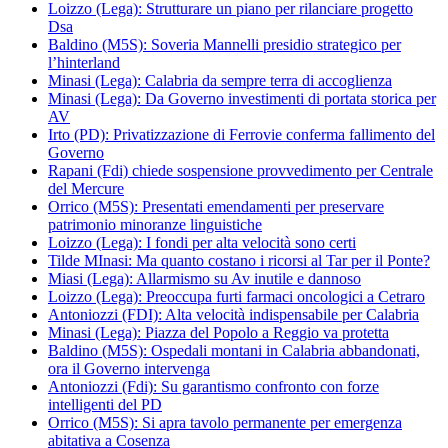
Loizzo (Lega): Strutturare un piano per rilanciare progetto
Dsa
Baldino (M5S): Soveria Mannelli presidio strategico per
l’hinterland
Minasi (Lega): Calabria da sempre terra di accoglienza
Minasi (Lega): Da Governo investimenti di portata storica per
AV
Irto (PD): Privatizzazione di Ferrovie conferma fallimento del
Governo
Rapani (Fdi) chiede sospensione provvedimento per Centrale
del Mercure
Orrico (M5S): Presentati emendamenti per preservare
patrimonio minoranze linguistiche
Loizzo (Lega): I fondi per alta velocità sono certi
Tilde MInasi: Ma quanto costano i ricorsi al Tar per il Ponte?
Miasi (Lega): Allarmismo su Av inutile e dannoso
Loizzo (Lega): Preoccupa furti farmaci oncologici a Cetraro
Antoniozzi (FDI): Alta velocità indispensabile per Calabria
Minasi (Lega): Piazza del Popolo a Reggio va protetta
Baldino (M5S): Ospedali montani in Calabria abbandonati,
ora il Governo intervenga
Antoniozzi (Fdi): Su garantismo confronto con forze
intelligenti del PD
Orrico (M5S): Si apra tavolo permanente per emergenza
abitativa a Cosenza