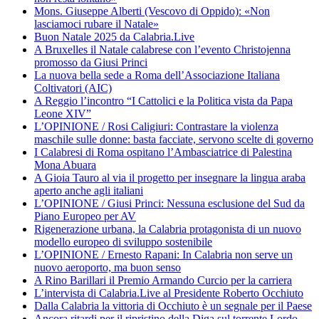
Mons. Giuseppe Alberti (Vescovo di Oppido): «Non
lasciamoci rubare il Natale»
Buon Natale 2025 da Calabria.Live
A Bruxelles il Natale calabrese con l’evento Christojenna
promosso da Giusi Princi
La nuova bella sede a Roma dell’Associazione Italiana
Coltivatori (AIC)
A Reggio l’incontro “I Cattolici e la Politica vista da Papa
Leone XIV”
L’OPINIONE / Rosi Caligiuri: Contrastare la violenza
maschile sulle donne: basta facciate, servono scelte di governo
I Calabresi di Roma ospitano l’Ambasciatrice di Palestina
Mona Abuara
A Gioia Tauro al via il progetto per insegnare la lingua araba
aperto anche agli italiani
L’OPINIONE / Giusi Princi: Nessuna esclusione del Sud da
Piano Europeo per AV
Rigenerazione urbana, la Calabria protagonista di un nuovo
modello europeo di sviluppo sostenibile
L’OPINIONE / Ernesto Rapani: In Calabria non serve un
nuovo aeroporto, ma buon senso
A Rino Barillari il Premio Armando Curcio per la carriera
L’intervista di Calabria.Live al Presidente Roberto Occhiuto
Dalla Calabria la vittoria di Occhiuto è un segnale per il Paese
Ancora ritardi per il ripristino della Diga sul torrente Lordo