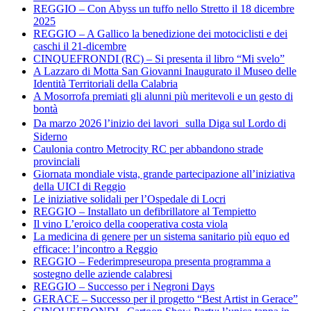
REGGIO – Con Abyss un tuffo nello Stretto il 18 dicembre
2025
REGGIO – A Gallico la benedizione dei motociclisti e dei
caschi il 21-dicembre
CINQUEFRONDI (RC) – Si presenta il libro “Mi svelo”
A Lazzaro di Motta San Giovanni Inaugurato il Museo delle
Identità Territoriali della Calabria
A Mosorrofa premiati gli alunni più meritevoli e un gesto di
bontà
Da marzo 2026 l’inizio dei lavori sulla Diga sul Lordo di
Siderno
Caulonia contro Metrocity RC per abbandono strade
provinciali
Giornata mondiale vista, grande partecipazione all’iniziativa
della UICI di Reggio
Le iniziative solidali per l’Ospedale di Locri
REGGIO – Installato un defibrillatore al Tempietto
Il vino L’eroico della cooperativa costa viola
La medicina di genere per un sistema sanitario più equo ed
efficace: l’incontro a Reggio
REGGIO – Federimpreseuropa presenta programma a
sostegno delle aziende calabresi
REGGIO – Successo per i Negroni Days
GERACE – Successo per il progetto “Best Artist in Gerace”