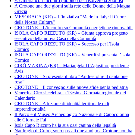
A Umbriatico l’incontro pubblico per risolvere la zoonosi
A Crotone una due giorni sulla rete delle Donne della Magna
Grecia
MESORACA (KR) – L’iniziativa “Made in Italy: Il Cuore
della Nostra Cultura”
CROTONE – L’incontro su Comunità energetiche rinnovabili
ISOLA CAPO RIZZUTO (KR) – Giunta approva progetto
esecutivo della nuova Casa della Comunità
ISOLA CAPO RIZZUTO (KR) – Successo per l’Isola
Comics
ISOLA CAPO RIZZUTO (KR) – Venerdì si presenta l’Isola
Comics
CIRÒ MARINA (KR) – Mariangela D’Agostino presidente
Avis
CROTONE – Si presenta il libro “Andrea oltre il pantalone
rosa”
CROTONE – Il convegno sulle nuove sfide per la pediatria
Venerdì a Cirò si celebra la 13esima Giornata regionale del
Calendario
CROTONE – A lezione di identità territoriale e di
imprenditorialità
Il Parco e il Museo Archeologico Nazionale di Capocolonna
alle Giornate Fai
Isola Capo Rizzuto ha la sua oasi canina della legalità
Naufragio di Cutro, sono passati due anni, ma Crotone non ha