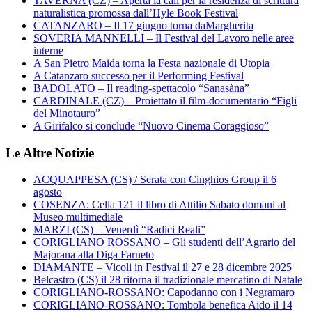
TAVERNA (CZ) – Aperta la call per la residenza di scrittura
naturalistica promossa dall’Hyle Book Festival
CATANZARO – Il 17 giugno torna daMargherita
SOVERIA MANNELLI – Il Festival del Lavoro nelle aree
interne
A San Pietro Maida torna la Festa nazionale di Utopia
A Catanzaro successo per il Performing Festival
BADOLATO – Il reading-spettacolo “Sanasàna”
CARDINALE (CZ) – Proiettato il film-documentario “Figli
del Minotauro”
A Girifalco si conclude “Nuovo Cinema Coraggioso”
Le Altre Notizie
ACQUAPPESA (CS) / Serata con Cinghios Group il 6
agosto
COSENZA: Cella 121 il libro di Attilio Sabato domani al
Museo multimediale
MARZI (CS) – Venerdì “Radici Reali”
CORIGLIANO ROSSANO – Gli studenti dell’Agrario del
Majorana alla Diga Farneto
DIAMANTE – Vicoli in Festival il 27 e 28 dicembre 2025
Belcastro (CS) il 28 ritorna il tradizionale mercatino di Natale
CORIGLIANO-ROSSANO: Capodanno con i Negramaro
CORIGLIANO-ROSSANO: Tombola benefica Aido il 14