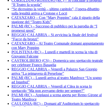
CORIGLIANO-ROSSANO (RC) – Si conclude il progetto
“Il Teatro fa scuola”
“Se dicessimo la verità – ultimo capitolo”, l’opera-dibattito
sulla legalità arriva a Crotone e Locri
CATANZARO – Con “Mary Poppins” cala il sipario della
stagione del “Teatro Kids”
PALMI (RC) – Successo di pubblico per la parodia de “I
promessi sposi”
REGGIO CALABRIA – Si avvicina la finale del festival
“Facce da bronzi”
CATANZARO – Al Teatro Comunale domani appuntamento
con Mary Poppins
POLISTENA (RC) – Lunedì e martedì in scena la vita di
Giovanni Falcone
CASTROLIBERO (CS) – Domenica uno spettacolo teatrale
per celebrare Franco Basaglia
REGGIO CALABRIA – Venerdì a Palazzo San Giorgio
arriva “La primavera di Persefone”
PALMI (RC) – Lunedì arriva al teatro Manfroce “Un sogno
ad Istanbul”
REGGIO CALABRIA – Venerdì al Cilea in scena lo
spettacolo “Ma non avevamo detto per sempre?”
PALMI (RC) – Applausi a scena aperta per Remo Girone al
Teatro Manfroce
CAULONIA (RC) – Domani all’Auditorium lo spettacolo