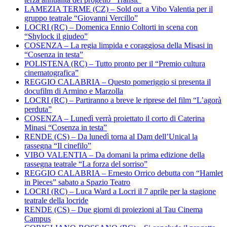
LAMEZIA TERME (CZ) – Sold out a Vibo Valentia per il
gruppo teatrale “Giovanni Vercillo”
LOCRI (RC) – Domenica Ennio Coltorti in scena con
“Shylock il giudeo”
COSENZA – La regia limpida e coraggiosa della Misasi in
“Cosenza in testa”
POLISTENA (RC) – Tutto pronto per il “Premio cultura
cinematografica”
REGGIO CALABRIA – Questo pomeriggio si presenta il
docufilm di Armino e Marzolla
LOCRI (RC) – Partiranno a breve le riprese del film “L’agorà
perduta”
COSENZA – Lunedì verrà proiettato il corto di Caterina
Minasi “Cosenza in testa”
RENDE (CS) – Da lunedì torna al Dam dell’Unical la
rassegna “Il cinefilo”
VIBO VALENTIA – Da domani la prima edizione della
rassegna teatrale “La forza del sorriso”
REGGIO CALABRIA – Ernesto Orrico debutta con “Hamlet
in Pieces” sabato a Spazio Teatro
LOCRI (RC) – Luca Ward a Locri il 7 aprile per la stagione
teatrale della locride
RENDE (CS) – Due giorni di proiezioni al Tau Cinema
Campus