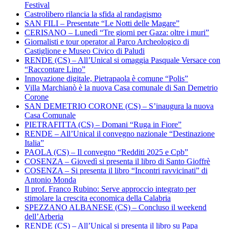
Festival
Castrolibero rilancia la sfida al randagismo
SAN FILI – Presentate “Le Notti delle Magare”
CERISANO – Lunedì “Tre giorni per Gaza: oltre i muri”
Giornalisti e tour operator al Parco Archeologico di
Castiglione e Museo Civico di Paludi
RENDE (CS) – All’Unical si omaggia Pasquale Versace con
“Raccontare Lino”
Innovazione digitale, Pietrapaola è comune “Polis”
Villa Marchianò è la nuova Casa comunale di San Demetrio
Corone
SAN DEMETRIO CORONE (CS) – S’inaugura la nuova
Casa Comunale
PIETRAFITTA (CS) – Domani “Ruga in Fiore”
RENDE – All’Unical il convegno nazionale “Destinazione
Italia”
PAOLA (CS) – Il convegno “Redditi 2025 e Cpb”
COSENZA – Giovedì si presenta il libro di Santo Gioffrè
COSENZA – Si presenta il libro “Incontri ravvicinati” di
Antonio Monda
Il prof. Franco Rubino: Serve approccio integrato per
stimolare la crescita economica della Calabria
SPEZZANO ALBANESE (CS) – Concluso il weekend
dell’Arberia
RENDE (CS) – All’Unical si presenta il libro su Papa