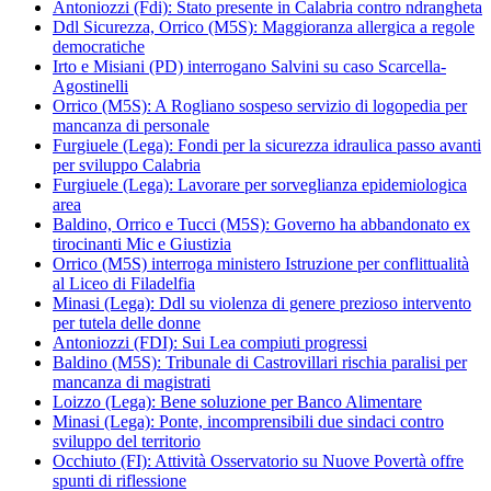
Antoniozzi (Fdi): Stato presente in Calabria contro ndrangheta
Ddl Sicurezza, Orrico (M5S): Maggioranza allergica a regole
democratiche
Irto e Misiani (PD) interrogano Salvini su caso Scarcella-
Agostinelli
Orrico (M5S): A Rogliano sospeso servizio di logopedia per
mancanza di personale
Furgiuele (Lega): Fondi per la sicurezza idraulica passo avanti
per sviluppo Calabria
Furgiuele (Lega): Lavorare per sorveglianza epidemiologica
area
Baldino, Orrico e Tucci (M5S): Governo ha abbandonato ex
tirocinanti Mic e Giustizia
Orrico (M5S) interroga ministero Istruzione per conflittualità
al Liceo di Filadelfia
Minasi (Lega): Ddl su violenza di genere prezioso intervento
per tutela delle donne
Antoniozzi (FDI): Sui Lea compiuti progressi
Baldino (M5S): Tribunale di Castrovillari rischia paralisi per
mancanza di magistrati
Loizzo (Lega): Bene soluzione per Banco Alimentare
Minasi (Lega): Ponte, incomprensibili due sindaci contro
sviluppo del territorio
Occhiuto (FI): Attività Osservatorio su Nuove Povertà offre
spunti di riflessione