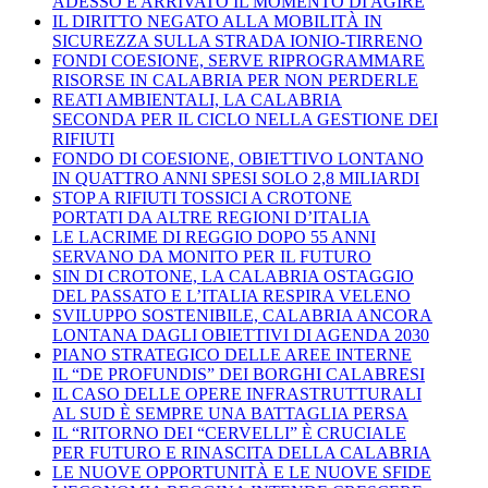
ADESSO È ARRIVATO IL MOMENTO DI AGIRE
IL DIRITTO NEGATO ALLA MOBILITÀ IN
SICUREZZA SULLA STRADA IONIO-TIRRENO
FONDI COESIONE, SERVE RIPROGRAMMARE
RISORSE IN CALABRIA PER NON PERDERLE
REATI AMBIENTALI, LA CALABRIA
SECONDA PER IL CICLO NELLA GESTIONE DEI
RIFIUTI
FONDO DI COESIONE, OBIETTIVO LONTANO
IN QUATTRO ANNI SPESI SOLO 2,8 MILIARDI
STOP A RIFIUTI TOSSICI A CROTONE
PORTATI DA ALTRE REGIONI D’ITALIA
LE LACRIME DI REGGIO DOPO 55 ANNI
SERVANO DA MONITO PER IL FUTURO
SIN DI CROTONE, LA CALABRIA OSTAGGIO
DEL PASSATO E L’ITALIA RESPIRA VELENO
SVILUPPO SOSTENIBILE, CALABRIA ANCORA
LONTANA DAGLI OBIETTIVI DI AGENDA 2030
PIANO STRATEGICO DELLE AREE INTERNE
IL “DE PROFUNDIS” DEI BORGHI CALABRESI
IL CASO DELLE OPERE INFRASTRUTTURALI
AL SUD È SEMPRE UNA BATTAGLIA PERSA
IL “RITORNO DEI “CERVELLI” È CRUCIALE
PER FUTURO E RINASCITA DELLA CALABRIA
LE NUOVE OPPORTUNITÀ E LE NUOVE SFIDE