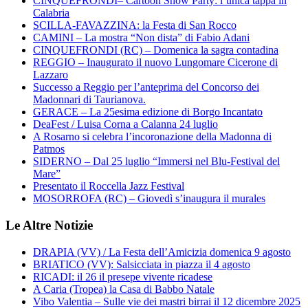
CINQUEFRONDI– Cartoon Show Party: l’unica tappa in
Calabria
SCILLA-FAVAZZINA: la Festa di San Rocco
CAMINI – La mostra “Non dista” di Fabio Adani
CINQUEFRONDI (RC) – Domenica la sagra contadina
REGGIO – Inaugurato il nuovo Lungomare Cicerone di
Lazzaro
Successo a Reggio per l’anteprima del Concorso dei
Madonnari di Taurianova.
GERACE – La 25esima edizione di Borgo Incantato
DeaFest / Luisa Corna a Calanna 24 luglio
A Rosarno si celebra l’incoronazione della Madonna di
Patmos
SIDERNO – Dal 25 luglio “Immersi nel Blu-Festival del
Mare”
Presentato il Roccella Jazz Festival
MOSORROFA (RC) – Giovedì s’inaugura il murales
Le Altre Notizie
DRAPIA (VV) / La Festa dell’Amicizia domenica 9 agosto
BRIATICO (VV): Salsicciata in piazza il 4 agosto
RICADI: il 26 il presepe vivente ricadese
A Caria (Tropea) la Casa di Babbo Natale
Vibo Valentia – Sulle vie dei mastri birrai il 12 dicembre 2025