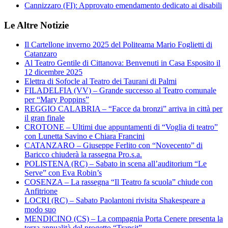
Cannizzaro (FI): Approvato emendamento dedicato ai disabili
Le Altre Notizie
Il Cartellone inverno 2025 del Politeama Mario Foglietti di
Catanzaro
Al Teatro Gentile di Cittanova: Benvenuti in Casa Esposito il
12 dicembre 2025
Elettra di Sofocle al Teatro dei Taurani di Palmi
FILADELFIA (VV) – Grande successo al Teatro comunale
per “Mary Poppins”
REGGIO CALABRIA – “Facce da bronzi” arriva in città per
il gran finale
CROTONE – Ultimi due appuntamenti di “Voglia di teatro”
con Lunetta Savino e Chiara Francini
CATANZARO – Giuseppe Ferlito con “Novecento” di
Baricco chiuderà la rassegna Pro.s.a.
POLISTENA (RC) – Sabato in scena all’auditorium “Le
Serve” con Eva Robin’s
COSENZA – La rassegna “Il Teatro fa scuola” chiude con
Anfitrione
LOCRI (RC) – Sabato Paolantoni rivisita Shakespeare a
modo suo
MENDICINO (CS) – La compagnia Porta Cenere presenta la
terza annualità del progetto “Transit”