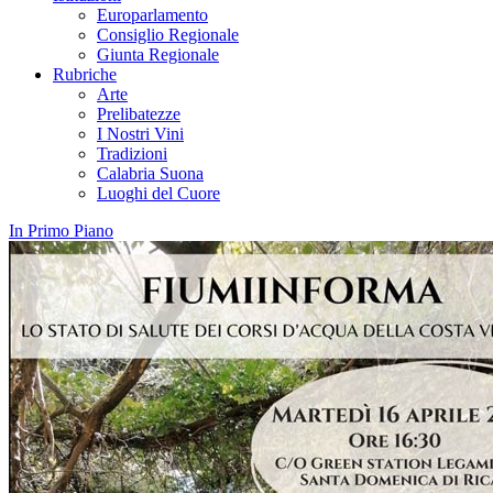
Europarlamento
Consiglio Regionale
Giunta Regionale
Rubriche
Arte
Prelibatezze
I Nostri Vini
Tradizioni
Calabria Suona
Luoghi del Cuore
In Primo Piano