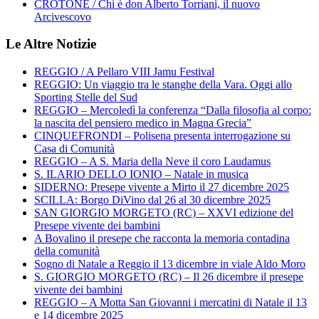
CROTONE / Chi è don Alberto Torriani, il nuovo
Arcivescovo
Le Altre Notizie
REGGIO / A Pellaro VIII Jamu Festival
REGGIO: Un viaggio tra le stanghe della Vara. Oggi allo
Sporting Stelle del Sud
REGGIO – Mercoledì la conferenza “Dalla filosofia al corpo:
la nascita del pensiero medico in Magna Grecia”
CINQUEFRONDI – Polisena presenta interrogazione su
Casa di Comunità
REGGIO – A S. Maria della Neve il coro Laudamus
S. ILARIO DELLO IONIO – Natale in musica
SIDERNO: Presepe vivente a Mirto il 27 dicembre 2025
SCILLA: Borgo DiVino dal 26 al 30 dicembre 2025
SAN GIORGIO MORGETO (RC) – XXVI edizione del
Presepe vivente dei bambini
A Bovalino il presepe che racconta la memoria contadina
della comunità
Sogno di Natale a Reggio il 13 dicembre in viale Aldo Moro
S. GIORGIO MORGETO (RC) – Il 26 dicembre il presepe
vivente dei bambini
REGGIO – A Motta San Giovanni i mercatini di Natale il 13
e 14 dicembre 2025