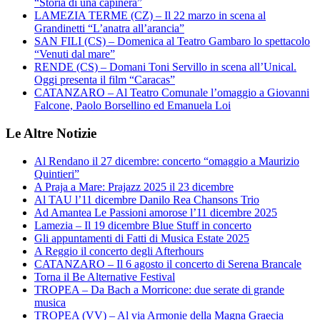
“Storia di una capinera”
LAMEZIA TERME (CZ) – Il 22 marzo in scena al
Grandinetti “L’anatra all’arancia”
SAN FILI (CS) – Domenica al Teatro Gambaro lo spettacolo
“Venuti dal mare”
RENDE (CS) – Domani Toni Servillo in scena all’Unical.
Oggi presenta il film “Caracas”
CATANZARO – Al Teatro Comunale l’omaggio a Giovanni
Falcone, Paolo Borsellino ed Emanuela Loi
Le Altre Notizie
Al Rendano il 27 dicembre: concerto “omaggio a Maurizio
Quintieri”
A Praja a Mare: Prajazz 2025 il 23 dicembre
Al TAU l’11 dicembre Danilo Rea Chansons Trio
Ad Amantea Le Passioni amorose l’11 dicembre 2025
Lamezia – Il 19 dicembre Blue Stuff in concerto
Gli appuntamenti di Fatti di Musica Estate 2025
A Reggio il concerto degli Afterhours
CATANZARO – Il 6 agosto il concerto di Serena Brancale
Torna il Be Alternative Festival
TROPEA – Da Bach a Morricone: due serate di grande
musica
TROPEA (VV) – Al via Armonie della Magna Graecia