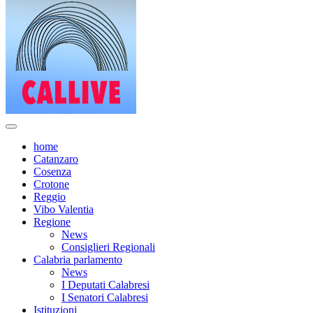
home
Catanzaro
Cosenza
Crotone
Reggio
Vibo Valentia
Regione
News
Consiglieri Regionali
Calabria parlamento
News
I Deputati Calabresi
I Senatori Calabresi
Istituzioni