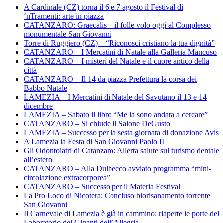
A Cardinale (CZ) torna il 6 e 7 agosto il Festival di
‘nTramenti: arte in piazza
CATANZARO: Graecalis – il folle volo oggi al Complesso
monumentale San Giovanni
Torre di Ruggiero (CZ) – “Riconosci cristiano la tua dignità”
CATANZARO – I Mercatini di Natale alla Galleria Mancuso
CATANZARO – I misteri del Natale e il cuore antico della
città
CATANZARO – Il 14 da piazza Prefettura la corsa dei
Babbo Natale
LAMEZIA – I Mercatini di Natale del Savutano il 13 e 14
dicembre
LAMEZIA – Sabato il libro “Me la sono andata a cercare”
CATANZARO – Si chiude il Salone DeGusto
LAMEZIA – Successo per la sesta giornata di donazione Avis
A Lamezia la Festa di San Giovanni Paolo II
Gli Odontoiatri di Catanzaro: Allerta salute sul turismo dentale
all’estero
CATANZARO – Alla Dulbecco avviato programma “mini-
circolazione extracorporea”
CATANZARO – Successo per il Materia Festival
La Pro Loco di Nicotera: Concluso biorisanamento torrente
San Giovanni
Il Carnevale di Lamezia è già in cammino: riaperte le porte del
Laboratorio dei Giganti dell’Allegria