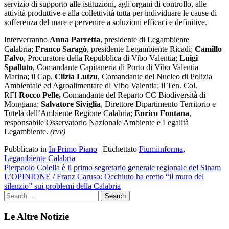
servizio di supporto alle istituzioni, agli organi di controllo, alle
attività produttive e alla collettività tutta per individuare le cause di
sofferenza del mare e pervenire a soluzioni efficaci e definitive.
Interverranno
Anna Parretta
, presidente di Legambiente
Calabria;
Franco Saragò
, presidente Legambiente Ricadi;
Camillo
Falvo
, Procuratore della Repubblica di Vibo Valentia;
Luigi
Spalluto
, Comandante Capitaneria di Porto di Vibo Valentia
Marina; il Cap.
Clizia Lutzu
, Comandante del Nucleo di Polizia
Ambientale ed Agroalimentare di Vibo Valentia; il Ten. Col.
RFI
Rocco Pelle,
Comandante del Reparto CC Biodiversità di
Mongiana;
Salvatore Siviglia
, Direttore Dipartimento Territorio e
Tutela dell’Ambiente Regione Calabria;
Enrico Fontana
,
responsabile Osservatorio Nazionale Ambiente e Legalità
Legambiente.
(rvv)
Pubblicato in
In Primo Piano
|
Etichettato
Fiumiinforma
,
Legambiente Calabria
Navigazione
Pierpaolo Colella è il primo segretario generale regionale del Sinam
L’OPINIONE / Franz Caruso: Occhiuto ha eretto “il muro del
articoli
silenzio” sui problemi della Calabria
Le Altre Notizie