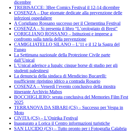
dicembre
TREBISACCE: 3Bee Comics Festival il 12-14 dicembre
COSENZA – Due giornate dedicate alla prevenzione delle
infezioni ospedaliere
A Corigliano Rossano successo per il Clementina Festival
COSENZA – Si presenta il libro “L’orologiaio di Brest”
CORIGLIANO ROSSANO – Istituzioni e imprese a
confronto sulla tutela della prevenzione
CAMIGLIATELLO SILANO – L’11 e il 12 la Sagra del
Fungo
La Settimana nazionale della Protezione Civile parte
dall’Unical
L’Unical aderisce a Iupals: cinque borse di studio per gli
studenti palestinesi
La denuncia della sindaca di Mendicino Bucarelli:
nsufficiente ripristino idrico a contrada Rosario
COSENZA – Venerdì l’evento conclusivo della mostra
itinerante Archivio Mabos
BOCCHIGLIERO: serata conclusiva del Memories Film Fest
2025
TERRANOVA DA SIBARI (CS) – Successo per Vespa in
Moto
CIVITA (CS) – L’Onirika Festival
Inaugurato a Lorica il Centro informazioni turistiche
SAN LUCIDO (CS) – Tutto pronto per i Fotografia Calabria