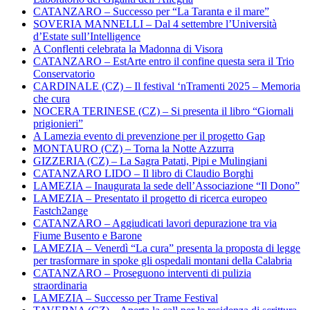
CATANZARO – Successo per “La Taranta e il mare”
SOVERIA MANNELLI – Dal 4 settembre l’Università
d’Estate sull’Intelligence
A Conflenti celebrata la Madonna di Visora
CATANZARO – EstArte entro il confine questa sera il Trio
Conservatorio
CARDINALE (CZ) – Il festival ‘nTramenti 2025 – Memoria
che cura
NOCERA TERINESE (CZ) – Si presenta il libro “Giornali
prigionieri”
A Lamezia evento di prevenzione per il progetto Gap
MONTAURO (CZ) – Torna la Notte Azzurra
GIZZERIA (CZ) – La Sagra Patati, Pipi e Mulingiani
CATANZARO LIDO – Il libro di Claudio Borghi
LAMEZIA – Inaugurata la sede dell’Associazione “Il Dono”
LAMEZIA – Presentato il progetto di ricerca europeo
Fastch2ange
CATANZARO – Aggiudicati lavori depurazione tra via
Fiume Busento e Barone
LAMEZIA – Venerdì “La cura” presenta la proposta di legge
per trasformare in spoke gli ospedali montani della Calabria
CATANZARO – Proseguono interventi di pulizia
straordinaria
LAMEZIA – Successo per Trame Festival