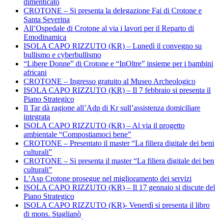
dimenticato
CROTONE – Si presenta la delegazione Fai di Crotone e
Santa Severina
All’Ospedale di Crotone al via i lavori per il Reparto di
Emodinamica
ISOLA CAPO RIZZUTO (KR) – Lunedì il convegno su
bullismo e cyberbullismo
“Libere Donne” di Crotone e “InOltre” insieme per i bambini
africani
CROTONE – Ingresso gratuito al Museo Archeologico
ISOLA CAPO RIZZUTO (KR) – Il 7 febbraio si presenta il
Piano Strategico
Il Tar dà ragione all’Adp di Kr sull’assistenza domiciliare
integrata
ISOLA CAPO RIZZUTO (KR) – Al via il progetto
ambientale “Compostiamoci bene”
CROTONE – Presentato il master “La filiera digitale dei beni
culturali”
CROTONE – Si presenta il master “La filiera digitale dei ben
culturali”
L’Asp Crotone prosegue nel miglioramento dei servizi
ISOLA CAPO RIZZUTO (KR) – Il 17 gennaio si discute del
Piano Strategico
ISOLA CAPO RIZZUTO (KR)- Venerdì si presenta il libro
di mons. Staglianò