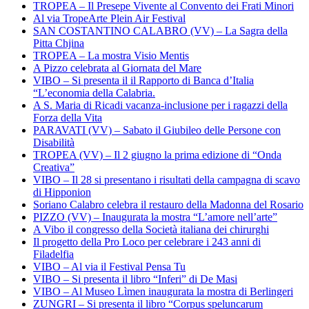
TROPEA – Il Presepe Vivente al Convento dei Frati Minori
Al via TropeArte Plein Air Festival
SAN COSTANTINO CALABRO (VV) – La Sagra della
Pitta Chjina
TROPEA – La mostra Visio Mentis
A Pizzo celebrata al Giornata del Mare
VIBO – Si presenta il il Rapporto di Banca d’Italia
“L’economia della Calabria.
A S. Maria di Ricadi vacanza-inclusione per i ragazzi della
Forza della Vita
PARAVATI (VV) – Sabato il Giubileo delle Persone con
Disabilità
TROPEA (VV) – Il 2 giugno la prima edizione di “Onda
Creativa”
VIBO – Il 28 si presentano i risultati della campagna di scavo
di Hipponion
Soriano Calabro celebra il restauro della Madonna del Rosario
PIZZO (VV) – Inaugurata la mostra “L’amore nell’arte”
A Vibo il congresso della Società italiana dei chirurghi
Il progetto della Pro Loco per celebrare i 243 anni di
Filadelfia
VIBO – Al via il Festival Pensa Tu
VIBO – Si presenta il libro “Inferi” di De Masi
VIBO – Al Museo Lìmen inaugurata la mostra di Berlingeri
ZUNGRI – Si presenta il libro “Corpus speluncarum