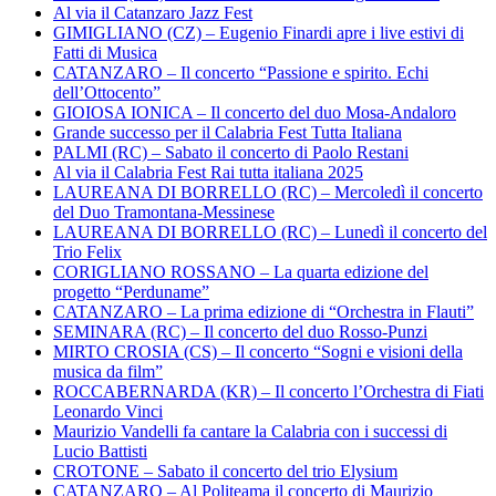
Al via il Catanzaro Jazz Fest
GIMIGLIANO (CZ) – Eugenio Finardi apre i live estivi di
Fatti di Musica
CATANZARO – Il concerto “Passione e spirito. Echi
dell’Ottocento”
GIOIOSA IONICA – Il concerto del duo Mosa-Andaloro
Grande successo per il Calabria Fest Tutta Italiana
PALMI (RC) – Sabato il concerto di Paolo Restani
Al via il Calabria Fest Rai tutta italiana 2025
LAUREANA DI BORRELLO (RC) – Mercoledì il concerto
del Duo Tramontana-Messinese
LAUREANA DI BORRELLO (RC) – Lunedì il concerto del
Trio Felix
CORIGLIANO ROSSANO – La quarta edizione del
progetto “Perduname”
CATANZARO – La prima edizione di “Orchestra in Flauti”
SEMINARA (RC) – Il concerto del duo Rosso-Punzi
MIRTO CROSIA (CS) – Il concerto “Sogni e visioni della
musica da film”
ROCCABERNARDA (KR) – Il concerto l’Orchestra di Fiati
Leonardo Vinci
Maurizio Vandelli fa cantare la Calabria con i successi di
Lucio Battisti
CROTONE – Sabato il concerto del trio Elysium
CATANZARO – Al Politeama il concerto di Maurizio