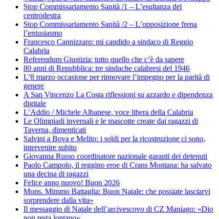
Stop Commissariamento Sanità /1 – L’esultanza del
centrodestra
Stop Commissariamento Sanità /2 – L’opposizione frena
l’entusiasmo
Francesco Cannizzaro: mi candido a sindaco di Reggio
Calabria
Referendum Giustizia: tutto quello che c’è da sapere
80 anni di Repubblica: tre sindache calabresi del 1946
L’8 marzo occasione per rinnovare l’impegno per la parità di
genere
A San Vincenzo La Costa riflessioni su azzardo e dipendenza
digitale
L’Addio / Michele Albanese, voce libera della Calabria
Le Olimpiadi invernali e le mascotte create dai ragazzi di
Taverna, dimenticati
Salvini a Bova e Melito: i soldi per la ricostruzione ci sono,
intervenire subito
Giovanna Russo coordinatore nazionale garanti dei detenuti
Paolo Campolo, il reggino eroe di Crans Montana: ha salvato
una decina di ragazzi
Felice anno nuovo! Buon 2026
Mons. Mimmo Battaglia: Buon Natale: che possiate lasciarvi
sorprendere dalla vita»
Il messaggio di Natale dell’arcivescovo di CZ Maniago: «Dio
non resta lontano»