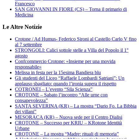
Francesco
SAN GIOVANNI IN FIORE (CS) – Torna il primario di
Medicina
Le Altre Notizie
Crotone / Ad Humus- Federico Sironi al Castello Carlo V fino
al 7 settembre
STRONGOLI: Calici sottole stelle a Villa del Popolo il 1°
agosto
Confcommercio Crotone: «Insieme per una movida
responsabile»
Melissa in festa per la 15esima Bandiera blu
Gli studenti del Liceo “Raffaele Lombardi Satriani”: Un
applauso sbagliato: quando l’ironia supera il rispetto
COTRONEI – L’evento “Sila Scienza”
CROTONE – Sabato l’incontro “Alle urne con
consapevolezza”
SANTA SEVERINA (KR) – La mostra “Dario Fo. La Bibbia
dei villani”
MESORACA (KR) – Nuova sede per il Centro Dialisi
CROTONE – Successo per KRIU – KRotone Identità
Urbane
CROTONE – La mostra “Madre: rituali di memoria”