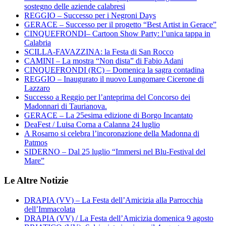
sostegno delle aziende calabresi
REGGIO – Successo per i Negroni Days
GERACE – Successo per il progetto “Best Artist in Gerace”
CINQUEFRONDI– Cartoon Show Party: l’unica tappa in
Calabria
SCILLA-FAVAZZINA: la Festa di San Rocco
CAMINI – La mostra “Non dista” di Fabio Adani
CINQUEFRONDI (RC) – Domenica la sagra contadina
REGGIO – Inaugurato il nuovo Lungomare Cicerone di
Lazzaro
Successo a Reggio per l’anteprima del Concorso dei
Madonnari di Taurianova.
GERACE – La 25esima edizione di Borgo Incantato
DeaFest / Luisa Corna a Calanna 24 luglio
A Rosarno si celebra l’incoronazione della Madonna di
Patmos
SIDERNO – Dal 25 luglio “Immersi nel Blu-Festival del
Mare”
Le Altre Notizie
DRAPIA (VV) – La Festa dell’Amicizia alla Parrocchia
dell’Immacolata
DRAPIA (VV) / La Festa dell’Amicizia domenica 9 agosto