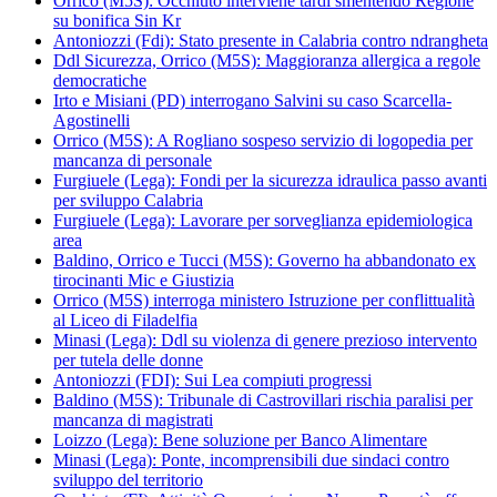
Orrico (M5S): Occhiuto interviene tardi smentendo Regione
su bonifica Sin Kr
Antoniozzi (Fdi): Stato presente in Calabria contro ndrangheta
Ddl Sicurezza, Orrico (M5S): Maggioranza allergica a regole
democratiche
Irto e Misiani (PD) interrogano Salvini su caso Scarcella-
Agostinelli
Orrico (M5S): A Rogliano sospeso servizio di logopedia per
mancanza di personale
Furgiuele (Lega): Fondi per la sicurezza idraulica passo avanti
per sviluppo Calabria
Furgiuele (Lega): Lavorare per sorveglianza epidemiologica
area
Baldino, Orrico e Tucci (M5S): Governo ha abbandonato ex
tirocinanti Mic e Giustizia
Orrico (M5S) interroga ministero Istruzione per conflittualità
al Liceo di Filadelfia
Minasi (Lega): Ddl su violenza di genere prezioso intervento
per tutela delle donne
Antoniozzi (FDI): Sui Lea compiuti progressi
Baldino (M5S): Tribunale di Castrovillari rischia paralisi per
mancanza di magistrati
Loizzo (Lega): Bene soluzione per Banco Alimentare
Minasi (Lega): Ponte, incomprensibili due sindaci contro
sviluppo del territorio