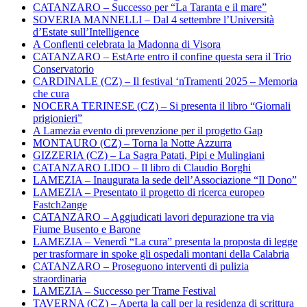
CATANZARO – Successo per “La Taranta e il mare”
SOVERIA MANNELLI – Dal 4 settembre l’Università
d’Estate sull’Intelligence
A Conflenti celebrata la Madonna di Visora
CATANZARO – EstArte entro il confine questa sera il Trio
Conservatorio
CARDINALE (CZ) – Il festival ‘nTramenti 2025 – Memoria
che cura
NOCERA TERINESE (CZ) – Si presenta il libro “Giornali
prigionieri”
A Lamezia evento di prevenzione per il progetto Gap
MONTAURO (CZ) – Torna la Notte Azzurra
GIZZERIA (CZ) – La Sagra Patati, Pipi e Mulingiani
CATANZARO LIDO – Il libro di Claudio Borghi
LAMEZIA – Inaugurata la sede dell’Associazione “Il Dono”
LAMEZIA – Presentato il progetto di ricerca europeo
Fastch2ange
CATANZARO – Aggiudicati lavori depurazione tra via
Fiume Busento e Barone
LAMEZIA – Venerdì “La cura” presenta la proposta di legge
per trasformare in spoke gli ospedali montani della Calabria
CATANZARO – Proseguono interventi di pulizia
straordinaria
LAMEZIA – Successo per Trame Festival
TAVERNA (CZ) – Aperta la call per la residenza di scrittura