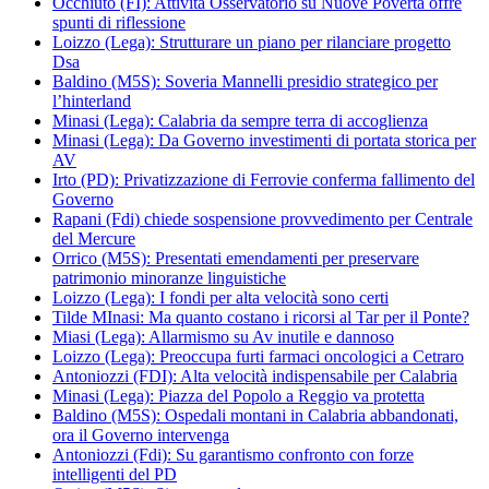
Occhiuto (FI): Attività Osservatorio su Nuove Povertà offre
spunti di riflessione
Loizzo (Lega): Strutturare un piano per rilanciare progetto
Dsa
Baldino (M5S): Soveria Mannelli presidio strategico per
l’hinterland
Minasi (Lega): Calabria da sempre terra di accoglienza
Minasi (Lega): Da Governo investimenti di portata storica per
AV
Irto (PD): Privatizzazione di Ferrovie conferma fallimento del
Governo
Rapani (Fdi) chiede sospensione provvedimento per Centrale
del Mercure
Orrico (M5S): Presentati emendamenti per preservare
patrimonio minoranze linguistiche
Loizzo (Lega): I fondi per alta velocità sono certi
Tilde MInasi: Ma quanto costano i ricorsi al Tar per il Ponte?
Miasi (Lega): Allarmismo su Av inutile e dannoso
Loizzo (Lega): Preoccupa furti farmaci oncologici a Cetraro
Antoniozzi (FDI): Alta velocità indispensabile per Calabria
Minasi (Lega): Piazza del Popolo a Reggio va protetta
Baldino (M5S): Ospedali montani in Calabria abbandonati,
ora il Governo intervenga
Antoniozzi (Fdi): Su garantismo confronto con forze
intelligenti del PD