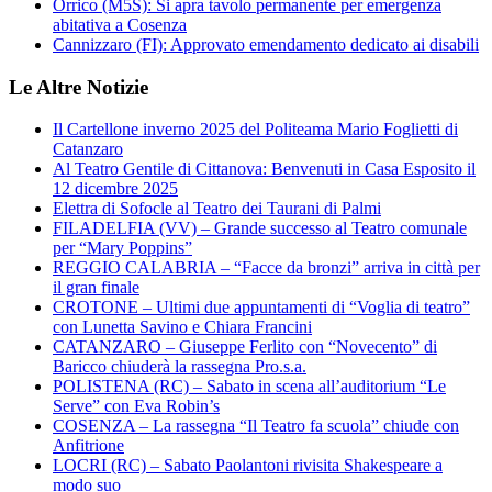
Orrico (M5S): Si apra tavolo permanente per emergenza
abitativa a Cosenza
Cannizzaro (FI): Approvato emendamento dedicato ai disabili
Le Altre Notizie
Il Cartellone inverno 2025 del Politeama Mario Foglietti di
Catanzaro
Al Teatro Gentile di Cittanova: Benvenuti in Casa Esposito il
12 dicembre 2025
Elettra di Sofocle al Teatro dei Taurani di Palmi
FILADELFIA (VV) – Grande successo al Teatro comunale
per “Mary Poppins”
REGGIO CALABRIA – “Facce da bronzi” arriva in città per
il gran finale
CROTONE – Ultimi due appuntamenti di “Voglia di teatro”
con Lunetta Savino e Chiara Francini
CATANZARO – Giuseppe Ferlito con “Novecento” di
Baricco chiuderà la rassegna Pro.s.a.
POLISTENA (RC) – Sabato in scena all’auditorium “Le
Serve” con Eva Robin’s
COSENZA – La rassegna “Il Teatro fa scuola” chiude con
Anfitrione
LOCRI (RC) – Sabato Paolantoni rivisita Shakespeare a
modo suo