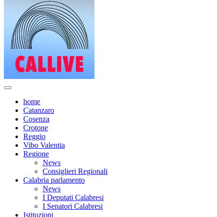
home
Catanzaro
Cosenza
Crotone
Reggio
Vibo Valentia
Regione
News
Consiglieri Regionali
Calabria parlamento
News
I Deputati Calabresi
I Senatori Calabresi
Istituzioni