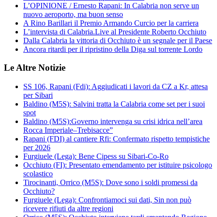
L’OPINIONE / Ernesto Rapani: In Calabria non serve un
nuovo aeroporto, ma buon senso
A Rino Barillari il Premio Armando Curcio per la carriera
L’intervista di Calabria.Live al Presidente Roberto Occhiuto
Dalla Calabria la vittoria di Occhiuto è un segnale per il Paese
Ancora ritardi per il ripristino della Diga sul torrente Lordo
Le Altre Notizie
SS 106, Rapani (Fdi): Aggiudicati i lavori da CZ a Kr, attesa
per Sibari
Baldino (M5S): Salvini tratta la Calabria come set per i suoi
spot
Baldino (M5S):Governo intervenga su crisi idrica nell’area
Rocca Imperiale–Trebisacce”
Rapani (FDI) al cantiere Rfi: Confermato rispetto tempistiche
per 2026
Furgiuele (Lega): Bene Cipess su Sibari-Co-Ro
Occhiuto (FI): Presentato emendamento per istituire psicologo
scolastico
Tirocinanti, Orrico (M5S): Dove sono i soldi promessi da
Occhiuto?
Furgiuele (Lega): Confrontiamoci sui dati, Sin non può
ricevere rifiuti da altre regioni