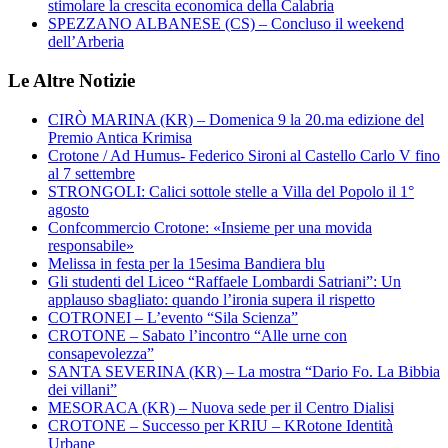
stimolare la crescita economica della Calabria
SPEZZANO ALBANESE (CS) – Concluso il weekend
dell’Arberia
Le Altre Notizie
CIRÒ MARINA (KR) – Domenica 9 la 20.ma edizione del
Premio Antica Krimisa
Crotone / Ad Humus- Federico Sironi al Castello Carlo V fino
al 7 settembre
STRONGOLI: Calici sottole stelle a Villa del Popolo il 1°
agosto
Confcommercio Crotone: «Insieme per una movida
responsabile»
Melissa in festa per la 15esima Bandiera blu
Gli studenti del Liceo “Raffaele Lombardi Satriani”: Un
applauso sbagliato: quando l’ironia supera il rispetto
COTRONEI – L’evento “Sila Scienza”
CROTONE – Sabato l’incontro “Alle urne con
consapevolezza”
SANTA SEVERINA (KR) – La mostra “Dario Fo. La Bibbia
dei villani”
MESORACA (KR) – Nuova sede per il Centro Dialisi
CROTONE – Successo per KRIU – KRotone Identità
Urbane