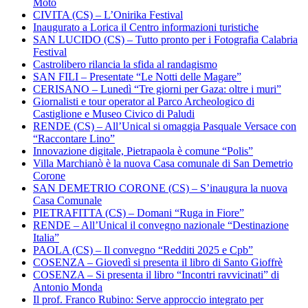
Moto
CIVITA (CS) – L’Onirika Festival
Inaugurato a Lorica il Centro informazioni turistiche
SAN LUCIDO (CS) – Tutto pronto per i Fotografia Calabria
Festival
Castrolibero rilancia la sfida al randagismo
SAN FILI – Presentate “Le Notti delle Magare”
CERISANO – Lunedì “Tre giorni per Gaza: oltre i muri”
Giornalisti e tour operator al Parco Archeologico di
Castiglione e Museo Civico di Paludi
RENDE (CS) – All’Unical si omaggia Pasquale Versace con
“Raccontare Lino”
Innovazione digitale, Pietrapaola è comune “Polis”
Villa Marchianò è la nuova Casa comunale di San Demetrio
Corone
SAN DEMETRIO CORONE (CS) – S’inaugura la nuova
Casa Comunale
PIETRAFITTA (CS) – Domani “Ruga in Fiore”
RENDE – All’Unical il convegno nazionale “Destinazione
Italia”
PAOLA (CS) – Il convegno “Redditi 2025 e Cpb”
COSENZA – Giovedì si presenta il libro di Santo Gioffrè
COSENZA – Si presenta il libro “Incontri ravvicinati” di
Antonio Monda
Il prof. Franco Rubino: Serve approccio integrato per