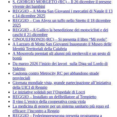
S. GIORGIO MORGETO (RC) – Il 26 dicembre il presepe
vivente dei bambini
REGGIO – A Motta San Giovanni i mercatini di Natale il 13
e 14 dicembre 2025
REGGIO – Con Abyss un tuffo nello Stretto il 18 dicembre
2025
REGGIO – A Gallico la benedizione dei motociclisti e dei
caschi il 21-dicembre
CINQUEFRONDI (RC) – Si presenta il libro “Mi svelo”
A Lazzaro di Motta San Giovanni Inaugurato il Museo delle
Identità Territoriali della Calabria
A Mosorrofa premiati gli alunni più meritevoli e un gesto di
bontà
Da marzo 2026 l’inizio dei lavori sulla Diga sul Lordo di
Siderno
Caulonia contro Metrocity RC per abbandono strade
provinciali
Giornata mondiale vista, grande partecipazione all’iniziativa
della UICI di Reggio
Le iniziative solidali per l’Ospedale di Locri
REGGIO – Installato un defibrillatore al Tempietto
Il vino L’eroico della cooperativa costa viola
La medicina di genere per un sistema sanitario più equo ed
efficace: l’incontro a Reggio
REGGIO – Federimpreseuropa presenta programma a