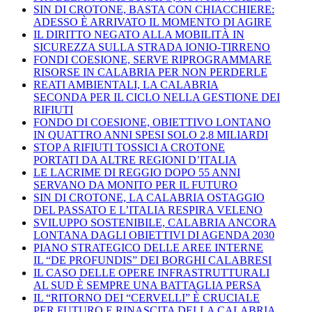
SIN DI CROTONE, BASTA CON CHIACCHIERE:
ADESSO È ARRIVATO IL MOMENTO DI AGIRE
IL DIRITTO NEGATO ALLA MOBILITÀ IN
SICUREZZA SULLA STRADA IONIO-TIRRENO
FONDI COESIONE, SERVE RIPROGRAMMARE
RISORSE IN CALABRIA PER NON PERDERLE
REATI AMBIENTALI, LA CALABRIA
SECONDA PER IL CICLO NELLA GESTIONE DEI
RIFIUTI
FONDO DI COESIONE, OBIETTIVO LONTANO
IN QUATTRO ANNI SPESI SOLO 2,8 MILIARDI
STOP A RIFIUTI TOSSICI A CROTONE
PORTATI DA ALTRE REGIONI D’ITALIA
LE LACRIME DI REGGIO DOPO 55 ANNI
SERVANO DA MONITO PER IL FUTURO
SIN DI CROTONE, LA CALABRIA OSTAGGIO
DEL PASSATO E L’ITALIA RESPIRA VELENO
SVILUPPO SOSTENIBILE, CALABRIA ANCORA
LONTANA DAGLI OBIETTIVI DI AGENDA 2030
PIANO STRATEGICO DELLE AREE INTERNE
IL “DE PROFUNDIS” DEI BORGHI CALABRESI
IL CASO DELLE OPERE INFRASTRUTTURALI
AL SUD È SEMPRE UNA BATTAGLIA PERSA
IL “RITORNO DEI “CERVELLI” È CRUCIALE
PER FUTURO E RINASCITA DELLA CALABRIA