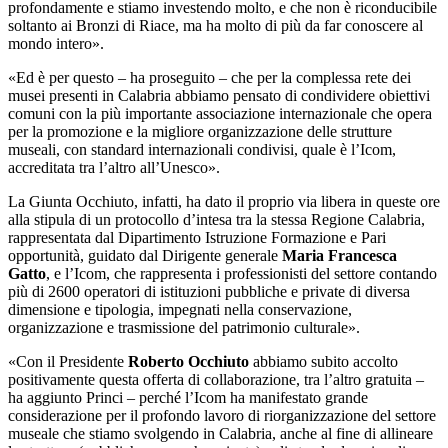
profondamente e stiamo investendo molto, e che non è riconducibile
soltanto ai Bronzi di Riace, ma ha molto di più da far conoscere al
mondo intero».
«Ed è per questo – ha proseguito – che per la complessa rete dei
musei presenti in Calabria abbiamo pensato di condividere obiettivi
comuni con la più importante associazione internazionale che opera
per la promozione e la migliore organizzazione delle strutture
museali, con standard internazionali condivisi, quale è l’Icom,
accreditata tra l’altro all’Unesco».
La Giunta Occhiuto, infatti, ha dato il proprio via libera in queste ore
alla stipula di un protocollo d’intesa tra la stessa Regione Calabria,
rappresentata dal Dipartimento Istruzione Formazione e Pari
opportunità, guidato dal Dirigente generale
Maria Francesca
Gatto
, e l’Icom, che rappresenta i professionisti del settore contando
più di 2600 operatori di istituzioni pubbliche e private di diversa
dimensione e tipologia, impegnati nella conservazione,
organizzazione e trasmissione del patrimonio culturale».
«Con il Presidente
Roberto Occhiuto
abbiamo subito accolto
positivamente questa offerta di collaborazione, tra l’altro gratuita –
ha aggiunto Princi – perché l’Icom ha manifestato grande
considerazione per il profondo lavoro di riorganizzazione del settore
museale che stiamo svolgendo in Calabria, anche al fine di allineare