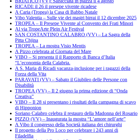
BRIATICO (VV): Salsicciata in piazza il 4 agosto
RICADI: il 26 il presepe vivente ricadese
A Caria (Tropea) la Casa di Babbo Natale
Vibo Valentia – Sulle vie dei mastri birrai il 12 dicembre 2025
TROPEA – Il Presepe Vivente al Convento dei Frati Minori
Al via TropeArte Plein Air Festival
SAN COSTANTINO CALABRO (VV) – La Sagra della
Pitta Chjina
TROPEA – La mostra Visio Mentis
A Pizzo celebrata al Giornata del Mare
VIBO – Si presenta il il Rapporto di Banca d’Italia
“L’economia della Calabria.
A S. Maria di Ricadi vacanza-inclusione per i ragazzi della
Forza della Vita
PARAVATI (VV) – Sabato il Giubileo delle Persone con
Disabilità
TROPEA (VV) – Il 2 giugno la prima edizione di “Onda
Creativa”
VIBO – Il 28 si presentano i risultati della campagna di scavo
di Hipponion
Soriano Calabro celebra il restauro della Madonna del Rosario
PIZZO (VV) – Inaugurata la mostra “L’amore nell’arte”
A Vibo il congresso della Società italiana dei chirurghi
Il progetto della Pro Loco per celebrare i 243 anni di
Filadelfia