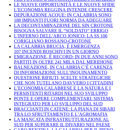
LE NUOVE OPPORTUNITÀ E LE NUOVE SFIDE
L’ECONOMIA REGGINA INTENDE CRESCERE
DEPURAZIONE ACQUE: IN CALABRIA SONO
188 IMPIANTI FUORI NORMA DA ADEGUARE
LA DECONTAMINAZIONE DEL SIN CROTONE
BISOGNA SALVARE IL “SOLDATO” ERRIGO
L’INFERNO DELL’ARCO JONICO: LA SS 106
CORIGLIANO ROSSANO-CROTONE
LA CALABRIA BRUCIA, È EMERGENZA
107 INCENDI BOSCHIVI IN UN GIORNO
EMIGRAZIONE, È RECORD: IN DUE ANNI SONO
PARTITI IN OLTRE 241 MILA DAL MERIDIONE
BALNEAZIONE, IN CALABRIA C’È CARENZA
DI INFORMAZIONE SULL’INQUINAMENTO
QUESTIONE RIFIUTI, SCELTE STRATEGICHE
CHE NON TUTELANO DAVVERO I CITTADINI
L’ECONOMIA CALABRESE E LA NATURA E I
PERSISTENTI RITARDI NEL SUO SVILUPPO
PONTE E OPERE COMPLEMENTARI: SISTEMA
INTEGRATO PER LO SVILUPPO DEL SUD
BRACCIANTI IN CATENE: LA PIANA DI SIBARI
TRA LO SFRUTTAMENTO E L’AGROMAFIA
LA MANCATA INFRASTRUTTURAZIONE AL
SUD PER SUPERARE IL DIVARIO NEL PAESE
CARO BENZINA, LA CALABRIA PER IL PIENO