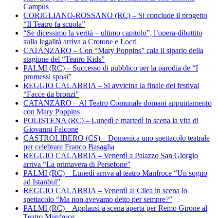
Campus
CORIGLIANO-ROSSANO (RC) – Si conclude il progetto
“Il Teatro fa scuola”
“Se dicessimo la verità – ultimo capitolo”, l’opera-dibattito
sulla legalità arriva a Crotone e Locri
CATANZARO – Con “Mary Poppins” cala il sipario della
stagione del “Teatro Kids”
PALMI (RC) – Successo di pubblico per la parodia de “I
promessi sposi”
REGGIO CALABRIA – Si avvicina la finale del festival
“Facce da bronzi”
CATANZARO – Al Teatro Comunale domani appuntamento
con Mary Poppins
POLISTENA (RC) – Lunedì e martedì in scena la vita di
Giovanni Falcone
CASTROLIBERO (CS) – Domenica uno spettacolo teatrale
per celebrare Franco Basaglia
REGGIO CALABRIA – Venerdì a Palazzo San Giorgio
arriva “La primavera di Persefone”
PALMI (RC) – Lunedì arriva al teatro Manfroce “Un sogno
ad Istanbul”
REGGIO CALABRIA – Venerdì al Cilea in scena lo
spettacolo “Ma non avevamo detto per sempre?”
PALMI (RC) – Applausi a scena aperta per Remo Girone al
Teatro Manfroce