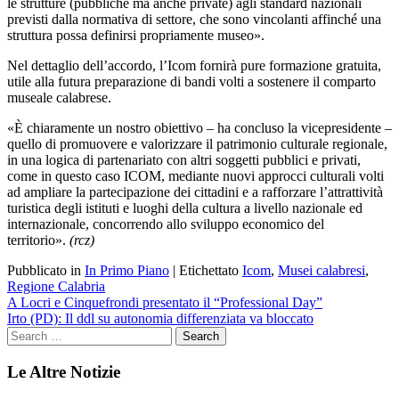
le strutture (pubbliche ma anche private) agli standard nazionali
previsti dalla normativa di settore, che sono vincolanti affinché una
struttura possa definirsi propriamente museo».
Nel dettaglio dell’accordo, l’Icom fornirà pure formazione gratuita,
utile alla futura preparazione di bandi volti a sostenere il comparto
museale calabrese.
«È chiaramente un nostro obiettivo – ha concluso la vicepresidente –
quello di promuovere e valorizzare il patrimonio culturale regionale,
in una logica di partenariato con altri soggetti pubblici e privati,
come in questo caso ICOM, mediante nuovi approcci culturali volti
ad ampliare la partecipazione dei cittadini e a rafforzare l’attrattività
turistica degli istituti e luoghi della cultura a livello nazionale ed
internazionale, concorrendo allo sviluppo economico del
territorio».
(rcz)
Pubblicato in
In Primo Piano
|
Etichettato
Icom
,
Musei calabresi
,
Regione Calabria
Navigazione
A Locri e Cinquefrondi presentato il “Professional Day”
Irto (PD): Il ddl su autonomia differenziata va bloccato
articoli
Le Altre Notizie