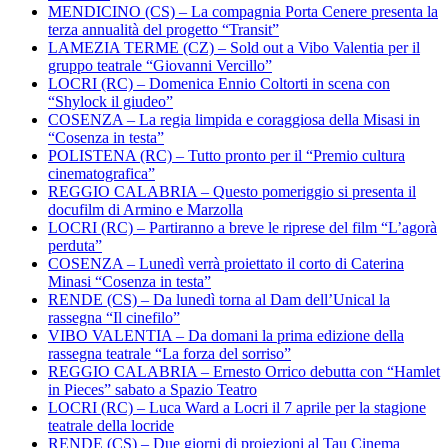
MENDICINO (CS) – La compagnia Porta Cenere presenta la
terza annualità del progetto “Transit”
LAMEZIA TERME (CZ) – Sold out a Vibo Valentia per il
gruppo teatrale “Giovanni Vercillo”
LOCRI (RC) – Domenica Ennio Coltorti in scena con
“Shylock il giudeo”
COSENZA – La regia limpida e coraggiosa della Misasi in
“Cosenza in testa”
POLISTENA (RC) – Tutto pronto per il “Premio cultura
cinematografica”
REGGIO CALABRIA – Questo pomeriggio si presenta il
docufilm di Armino e Marzolla
LOCRI (RC) – Partiranno a breve le riprese del film “L’agorà
perduta”
COSENZA – Lunedì verrà proiettato il corto di Caterina
Minasi “Cosenza in testa”
RENDE (CS) – Da lunedì torna al Dam dell’Unical la
rassegna “Il cinefilo”
VIBO VALENTIA – Da domani la prima edizione della
rassegna teatrale “La forza del sorriso”
REGGIO CALABRIA – Ernesto Orrico debutta con “Hamlet
in Pieces” sabato a Spazio Teatro
LOCRI (RC) – Luca Ward a Locri il 7 aprile per la stagione
teatrale della locride
RENDE (CS) – Due giorni di proiezioni al Tau Cinema