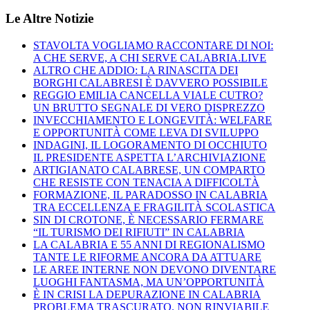
Le Altre Notizie
STAVOLTA VOGLIAMO RACCONTARE DI NOI:
A CHE SERVE, A CHI SERVE CALABRIA.LIVE
ALTRO CHE ADDIO: LA RINASCITA DEI
BORGHI CALABRESI È DAVVERO POSSIBILE
REGGIO EMILIA CANCELLA VIALE CUTRO?
UN BRUTTO SEGNALE DI VERO DISPREZZO
INVECCHIAMENTO E LONGEVITÀ: WELFARE
E OPPORTUNITÀ COME LEVA DI SVILUPPO
INDAGINI, IL LOGORAMENTO DI OCCHIUTO
IL PRESIDENTE ASPETTA L’ARCHIVIAZIONE
ARTIGIANATO CALABRESE, UN COMPARTO
CHE RESISTE CON TENACIA A DIFFICOLTÀ
FORMAZIONE, IL PARADOSSO IN CALABRIA
TRA ECCELLENZA E FRAGILITÀ SCOLASTICA
SIN DI CROTONE, È NECESSARIO FERMARE
“IL TURISMO DEI RIFIUTI” IN CALABRIA
LA CALABRIA E 55 ANNI DI REGIONALISMO
TANTE LE RIFORME ANCORA DA ATTUARE
LE AREE INTERNE NON DEVONO DIVENTARE
LUOGHI FANTASMA, MA UN’OPPORTUNITÀ
È IN CRISI LA DEPURAZIONE IN CALABRIA
PROBLEMA TRASCURATO, NON RINVIABILE