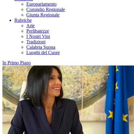
Europarlamento
Consiglio Regionale
Giunta Regionale
Rubriche
Arte
Prelibatezze
I Nostri Vini
Tradizioni
Calabria Suona
Luoghi del Cuore
In Primo Piano