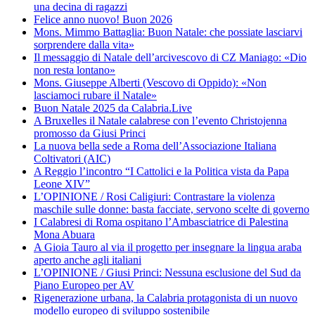
una decina di ragazzi
Felice anno nuovo! Buon 2026
Mons. Mimmo Battaglia: Buon Natale: che possiate lasciarvi
sorprendere dalla vita»
Il messaggio di Natale dell’arcivescovo di CZ Maniago: «Dio
non resta lontano»
Mons. Giuseppe Alberti (Vescovo di Oppido): «Non
lasciamoci rubare il Natale»
Buon Natale 2025 da Calabria.Live
A Bruxelles il Natale calabrese con l’evento Christojenna
promosso da Giusi Princi
La nuova bella sede a Roma dell’Associazione Italiana
Coltivatori (AIC)
A Reggio l’incontro “I Cattolici e la Politica vista da Papa
Leone XIV”
L’OPINIONE / Rosi Caligiuri: Contrastare la violenza
maschile sulle donne: basta facciate, servono scelte di governo
I Calabresi di Roma ospitano l’Ambasciatrice di Palestina
Mona Abuara
A Gioia Tauro al via il progetto per insegnare la lingua araba
aperto anche agli italiani
L’OPINIONE / Giusi Princi: Nessuna esclusione del Sud da
Piano Europeo per AV
Rigenerazione urbana, la Calabria protagonista di un nuovo
modello europeo di sviluppo sostenibile