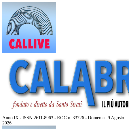
Vai
al
contenuto
Anno IX - ISSN 2611-8963 - ROC n. 33726 - Domenica 9 Agosto
2026