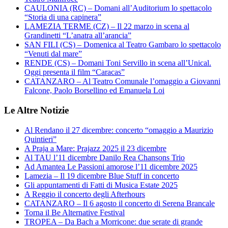
CAULONIA (RC) – Domani all’Auditorium lo spettacolo
“Storia di una capinera”
LAMEZIA TERME (CZ) – Il 22 marzo in scena al
Grandinetti “L’anatra all’arancia”
SAN FILI (CS) – Domenica al Teatro Gambaro lo spettacolo
“Venuti dal mare”
RENDE (CS) – Domani Toni Servillo in scena all’Unical.
Oggi presenta il film “Caracas”
CATANZARO – Al Teatro Comunale l’omaggio a Giovanni
Falcone, Paolo Borsellino ed Emanuela Loi
Le Altre Notizie
Al Rendano il 27 dicembre: concerto “omaggio a Maurizio
Quintieri”
A Praja a Mare: Prajazz 2025 il 23 dicembre
Al TAU l’11 dicembre Danilo Rea Chansons Trio
Ad Amantea Le Passioni amorose l’11 dicembre 2025
Lamezia – Il 19 dicembre Blue Stuff in concerto
Gli appuntamenti di Fatti di Musica Estate 2025
A Reggio il concerto degli Afterhours
CATANZARO – Il 6 agosto il concerto di Serena Brancale
Torna il Be Alternative Festival
TROPEA – Da Bach a Morricone: due serate di grande