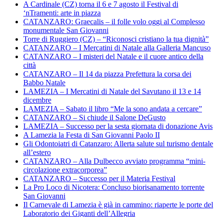
A Cardinale (CZ) torna il 6 e 7 agosto il Festival di
‘nTramenti: arte in piazza
CATANZARO: Graecalis – il folle volo oggi al Complesso
monumentale San Giovanni
Torre di Ruggiero (CZ) – “Riconosci cristiano la tua dignità”
CATANZARO – I Mercatini di Natale alla Galleria Mancuso
CATANZARO – I misteri del Natale e il cuore antico della
città
CATANZARO – Il 14 da piazza Prefettura la corsa dei
Babbo Natale
LAMEZIA – I Mercatini di Natale del Savutano il 13 e 14
dicembre
LAMEZIA – Sabato il libro “Me la sono andata a cercare”
CATANZARO – Si chiude il Salone DeGusto
LAMEZIA – Successo per la sesta giornata di donazione Avis
A Lamezia la Festa di San Giovanni Paolo II
Gli Odontoiatri di Catanzaro: Allerta salute sul turismo dentale
all’estero
CATANZARO – Alla Dulbecco avviato programma “mini-
circolazione extracorporea”
CATANZARO – Successo per il Materia Festival
La Pro Loco di Nicotera: Concluso biorisanamento torrente
San Giovanni
Il Carnevale di Lamezia è già in cammino: riaperte le porte del
Laboratorio dei Giganti dell’Allegria