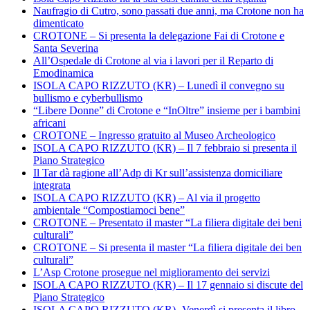
Naufragio di Cutro, sono passati due anni, ma Crotone non ha
dimenticato
CROTONE – Si presenta la delegazione Fai di Crotone e
Santa Severina
All’Ospedale di Crotone al via i lavori per il Reparto di
Emodinamica
ISOLA CAPO RIZZUTO (KR) – Lunedì il convegno su
bullismo e cyberbullismo
“Libere Donne” di Crotone e “InOltre” insieme per i bambini
africani
CROTONE – Ingresso gratuito al Museo Archeologico
ISOLA CAPO RIZZUTO (KR) – Il 7 febbraio si presenta il
Piano Strategico
Il Tar dà ragione all’Adp di Kr sull’assistenza domiciliare
integrata
ISOLA CAPO RIZZUTO (KR) – Al via il progetto
ambientale “Compostiamoci bene”
CROTONE – Presentato il master “La filiera digitale dei beni
culturali”
CROTONE – Si presenta il master “La filiera digitale dei ben
culturali”
L’Asp Crotone prosegue nel miglioramento dei servizi
ISOLA CAPO RIZZUTO (KR) – Il 17 gennaio si discute del
Piano Strategico
ISOLA CAPO RIZZUTO (KR)- Venerdì si presenta il libro