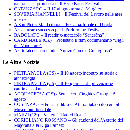
naturalistica promossa dall’Hyle Book Festival
CATANZARO – Il 17 giugno torna daMargherita
SOVERIA MANNELLI – Il Festival del Lavoro nelle aree
interne
A San Pietro Maida torna la Festa nazionale di Utopia
A Catanzaro successo per il Performing Festival
BADOLATO – Il reading-spettacolo “Sanasàna”
CARDINALE (CZ) – Proiettato il film-documentario “Figli
del Minotauro”
A Girifalco si conclude “Nuovo Cinema Coraggioso”
Le Altre Notizie
PIETRAPAOLA (CS) – Il 10 agosto incontro su storia e
archeologia
PIETRAPAOLA (CS) – Il 10 giornata di prevenzione
cardiovascolare
ACQUAPPESA (CS) / Serata con Cinghios Group il 6
agosto
COSENZA: Cella 121 il libro di Attilio Sabato domani al
Museo multimediale
MARZI (CS) – Venerdì “Radici Reali”
CORIGLIANO ROSSANO – Gli studenti dell’Agrario del
Majorana alla Diga Farneto