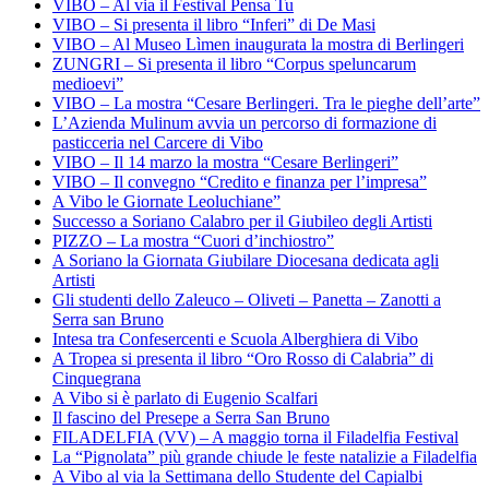
VIBO – Al via il Festival Pensa Tu
VIBO – Si presenta il libro “Inferi” di De Masi
VIBO – Al Museo Lìmen inaugurata la mostra di Berlingeri
ZUNGRI – Si presenta il libro “Corpus speluncarum
medioevi”
VIBO – La mostra “Cesare Berlingeri. Tra le pieghe dell’arte”
L’Azienda Mulinum avvia un percorso di formazione di
pasticceria nel Carcere di Vibo
VIBO – Il 14 marzo la mostra “Cesare Berlingeri”
VIBO – Il convegno “Credito e finanza per l’impresa”
A Vibo le Giornate Leoluchiane”
Successo a Soriano Calabro per il Giubileo degli Artisti
PIZZO – La mostra “Cuori d’inchiostro”
A Soriano la Giornata Giubilare Diocesana dedicata agli
Artisti
Gli studenti dello Zaleuco – Oliveti – Panetta – Zanotti a
Serra san Bruno
Intesa tra Confesercenti e Scuola Alberghiera di Vibo
A Tropea si presenta il libro “Oro Rosso di Calabria” di
Cinquegrana
A Vibo si è parlato di Eugenio Scalfari
Il fascino del Presepe a Serra San Bruno
FILADELFIA (VV) – A maggio torna il Filadelfia Festival
La “Pignolata” più grande chiude le feste natalizie a Filadelfia
A Vibo al via la Settimana dello Studente del Capialbi