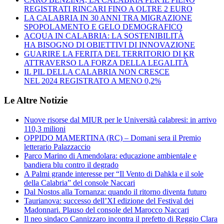
REGISTRATI RINCARI FINO A OLTRE 2 EURO
LA CALABRIA IN 30 ANNI TRA MIGRAZIONE
SPOPOLAMENTO E GELO DEMOGRAFICO
ACQUA IN CALABRIA: LA SOSTENIBILITÀ
HA BISOGNO DI OBIETTIVI DI INNOVAZIONE
GUARIRE LA FERITA DEL TERRITORIO DI KR
ATTRAVERSO LA FORZA DELLA LEGALITÀ
IL PIL DELLA CALABRIA NON CRESCE
NEL 2024 REGISTRATO A MENO 0,2%
Le Altre Notizie
Nuove risorse dal MIUR per le Università calabresi: in arrivo
110,3 milioni
OPPIDO MAMERTINA (RC) – Domani sera il Premio
letterario Palazzaccio
Parco Marino di Amendolara: educazione ambientale e
bandiera blu contro il degrado
A Palmi grande interesse per “Il Vento di Dahkla e il sole
della Calabria” del console Naccari
Dal Nostos alla Tornanza: quando il ritorno diventa futuro
Taurianova: successo dell’XI edizione del Festival dei
Madonnari. Plauso del console del Marocco Naccari
Il neo sindaco Cannizzaro incontra il prefetto di Reggio Clara