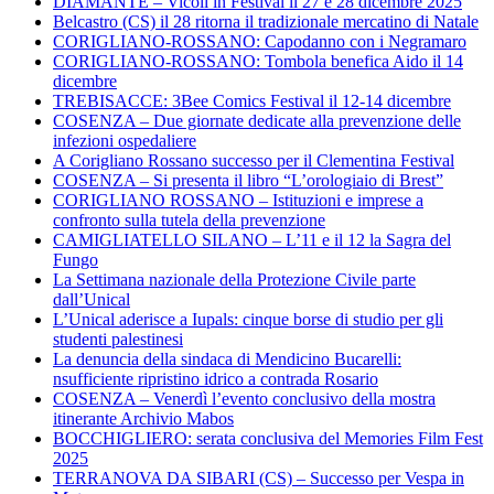
DIAMANTE – Vicoli in Festival il 27 e 28 dicembre 2025
Belcastro (CS) il 28 ritorna il tradizionale mercatino di Natale
CORIGLIANO-ROSSANO: Capodanno con i Negramaro
CORIGLIANO-ROSSANO: Tombola benefica Aido il 14
dicembre
TREBISACCE: 3Bee Comics Festival il 12-14 dicembre
COSENZA – Due giornate dedicate alla prevenzione delle
infezioni ospedaliere
A Corigliano Rossano successo per il Clementina Festival
COSENZA – Si presenta il libro “L’orologiaio di Brest”
CORIGLIANO ROSSANO – Istituzioni e imprese a
confronto sulla tutela della prevenzione
CAMIGLIATELLO SILANO – L’11 e il 12 la Sagra del
Fungo
La Settimana nazionale della Protezione Civile parte
dall’Unical
L’Unical aderisce a Iupals: cinque borse di studio per gli
studenti palestinesi
La denuncia della sindaca di Mendicino Bucarelli:
nsufficiente ripristino idrico a contrada Rosario
COSENZA – Venerdì l’evento conclusivo della mostra
itinerante Archivio Mabos
BOCCHIGLIERO: serata conclusiva del Memories Film Fest
2025
TERRANOVA DA SIBARI (CS) – Successo per Vespa in