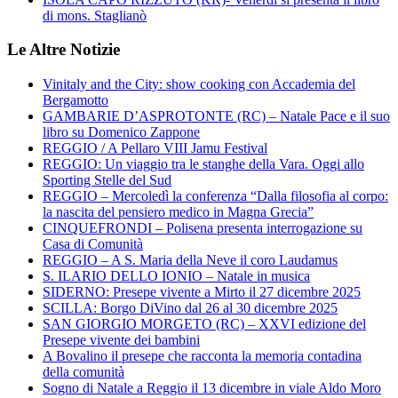
di mons. Staglianò
Le Altre Notizie
Vinitaly and the City: show cooking con Accademia del
Bergamotto
GAMBARIE D’ASPROTONTE (RC) – Natale Pace e il suo
libro su Domenico Zappone
REGGIO / A Pellaro VIII Jamu Festival
REGGIO: Un viaggio tra le stanghe della Vara. Oggi allo
Sporting Stelle del Sud
REGGIO – Mercoledì la conferenza “Dalla filosofia al corpo:
la nascita del pensiero medico in Magna Grecia”
CINQUEFRONDI – Polisena presenta interrogazione su
Casa di Comunità
REGGIO – A S. Maria della Neve il coro Laudamus
S. ILARIO DELLO IONIO – Natale in musica
SIDERNO: Presepe vivente a Mirto il 27 dicembre 2025
SCILLA: Borgo DiVino dal 26 al 30 dicembre 2025
SAN GIORGIO MORGETO (RC) – XXVI edizione del
Presepe vivente dei bambini
A Bovalino il presepe che racconta la memoria contadina
della comunità
Sogno di Natale a Reggio il 13 dicembre in viale Aldo Moro