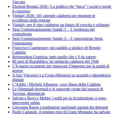
Vaccaro
Elezioni Reggio 2026 / La politica che “buca” i social e perde
il consenso
Vinitaly 2026: 101 aziende calabresi per mostrare le
eccellenze della regione
Vinitaly: per il vino calabrese un futuro di crescita e sviluppo
Stop Commissariamento Sanità /1 – L’esultanza del
centrodestra
Stop Commissariamento Sanità /2 – L’opposizione frena
l’entusiasmo
Francesco Cannizzaro: mi candido a sindaco di Reggio
Calabria
Referendum Giustizia: tutto quello che c’è da sapere
80 anni di Repubblica: tre sindache calabresi del 1946
L’8 marzo occasione per rinnovare l’impegno per la parità di
genere
A San Vincenzo La Costa riflessioni su azzardo e dipendenza
digitale
L’Addio / Michele Albanese, voce libera della Calabria
Le Olimpiadi invernali e le mascotte create dai ragazzi di
Taverna, dimenticati
Salvini a Bova e Melito: i soldi per la ricostruzione ci sono,
intervenire subito
Giovanna Russo coordinatore nazionale garanti dei detenuti
Paolo Campolo, il reggino eroe di Crans Montana: ha salvato