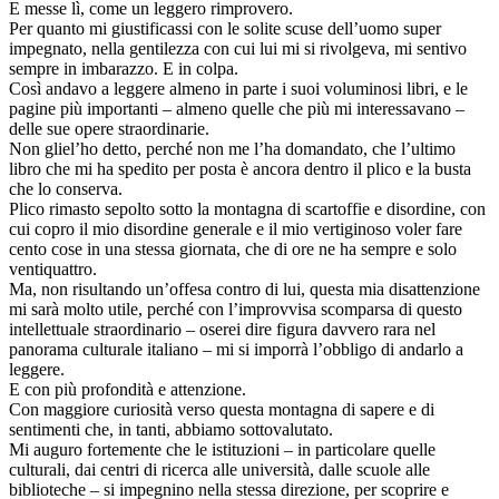
E messe lì, come un leggero rimprovero.
Per quanto mi giustificassi con le solite scuse dell’uomo super
impegnato, nella gentilezza con cui lui mi si rivolgeva, mi sentivo
sempre in imbarazzo. E in colpa.
Così andavo a leggere almeno in parte i suoi voluminosi libri, e le
pagine più importanti – almeno quelle che più mi interessavano –
delle sue opere straordinarie.
Non gliel’ho detto, perché non me l’ha domandato, che l’ultimo
libro che mi ha spedito per posta è ancora dentro il plico e la busta
che lo conserva.
Plico rimasto sepolto sotto la montagna di scartoffie e disordine, con
cui copro il mio disordine generale e il mio vertiginoso voler fare
cento cose in una stessa giornata, che di ore ne ha sempre e solo
ventiquattro.
Ma, non risultando un’offesa contro di lui, questa mia disattenzione
mi sarà molto utile, perché con l’improvvisa scomparsa di questo
intellettuale straordinario – oserei dire figura davvero rara nel
panorama culturale italiano – mi si imporrà l’obbligo di andarlo a
leggere.
E con più profondità e attenzione.
Con maggiore curiosità verso questa montagna di sapere e di
sentimenti che, in tanti, abbiamo sottovalutato.
Mi auguro fortemente che le istituzioni – in particolare quelle
culturali, dai centri di ricerca alle università, dalle scuole alle
biblioteche – si impegnino nella stessa direzione, per scoprire e