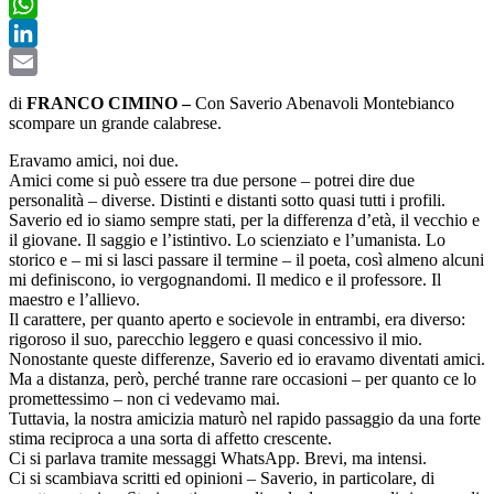
Twitter
WhatsApp
LinkedIn
Email
di
FRANCO CIMINO –
Con Saverio Abenavoli Montebianco
scompare un grande calabrese.
Eravamo amici, noi due.
Amici come si può essere tra due persone – potrei dire due
personalità – diverse. Distinti e distanti sotto quasi tutti i profili.
Saverio ed io siamo sempre stati, per la differenza d’età, il vecchio e
il giovane. Il saggio e l’istintivo. Lo scienziato e l’umanista. Lo
storico e – mi si lasci passare il termine – il poeta, così almeno alcuni
mi definiscono, io vergognandomi. Il medico e il professore. Il
maestro e l’allievo.
Il carattere, per quanto aperto e socievole in entrambi, era diverso:
rigoroso il suo, parecchio leggero e quasi concessivo il mio.
Nonostante queste differenze, Saverio ed io eravamo diventati amici.
Ma a distanza, però, perché tranne rare occasioni – per quanto ce lo
promettessimo – non ci vedevamo mai.
Tuttavia, la nostra amicizia maturò nel rapido passaggio da una forte
stima reciproca a una sorta di affetto crescente.
Ci si parlava tramite messaggi WhatsApp. Brevi, ma intensi.
Ci si scambiava scritti ed opinioni – Saverio, in particolare, di