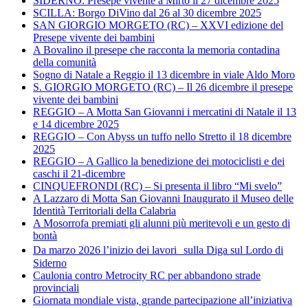
SIDERNO: Presepe vivente a Mirto il 27 dicembre 2025
SCILLA: Borgo DiVino dal 26 al 30 dicembre 2025
SAN GIORGIO MORGETO (RC) – XXVI edizione del
Presepe vivente dei bambini
A Bovalino il presepe che racconta la memoria contadina
della comunità
Sogno di Natale a Reggio il 13 dicembre in viale Aldo Moro
S. GIORGIO MORGETO (RC) – Il 26 dicembre il presepe
vivente dei bambini
REGGIO – A Motta San Giovanni i mercatini di Natale il 13
e 14 dicembre 2025
REGGIO – Con Abyss un tuffo nello Stretto il 18 dicembre
2025
REGGIO – A Gallico la benedizione dei motociclisti e dei
caschi il 21-dicembre
CINQUEFRONDI (RC) – Si presenta il libro “Mi svelo”
A Lazzaro di Motta San Giovanni Inaugurato il Museo delle
Identità Territoriali della Calabria
A Mosorrofa premiati gli alunni più meritevoli e un gesto di
bontà
Da marzo 2026 l’inizio dei lavori sulla Diga sul Lordo di
Siderno
Caulonia contro Metrocity RC per abbandono strade
provinciali
Giornata mondiale vista, grande partecipazione all’iniziativa