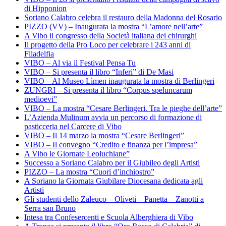
di Hipponion
Soriano Calabro celebra il restauro della Madonna del Rosario
PIZZO (VV) – Inaugurata la mostra “L’amore nell’arte”
A Vibo il congresso della Società italiana dei chirurghi
Il progetto della Pro Loco per celebrare i 243 anni di
Filadelfia
VIBO – Al via il Festival Pensa Tu
VIBO – Si presenta il libro “Inferi” di De Masi
VIBO – Al Museo Lìmen inaugurata la mostra di Berlingeri
ZUNGRI – Si presenta il libro “Corpus speluncarum
medioevi”
VIBO – La mostra “Cesare Berlingeri. Tra le pieghe dell’arte”
L’Azienda Mulinum avvia un percorso di formazione di
pasticceria nel Carcere di Vibo
VIBO – Il 14 marzo la mostra “Cesare Berlingeri”
VIBO – Il convegno “Credito e finanza per l’impresa”
A Vibo le Giornate Leoluchiane”
Successo a Soriano Calabro per il Giubileo degli Artisti
PIZZO – La mostra “Cuori d’inchiostro”
A Soriano la Giornata Giubilare Diocesana dedicata agli
Artisti
Gli studenti dello Zaleuco – Oliveti – Panetta – Zanotti a
Serra san Bruno
Intesa tra Confesercenti e Scuola Alberghiera di Vibo