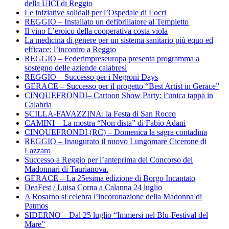
della UICI di Reggio
Le iniziative solidali per l’Ospedale di Locri
REGGIO – Installato un defibrillatore al Tempietto
Il vino L’eroico della cooperativa costa viola
La medicina di genere per un sistema sanitario più equo ed
efficace: l’incontro a Reggio
REGGIO – Federimpreseuropa presenta programma a
sostegno delle aziende calabresi
REGGIO – Successo per i Negroni Days
GERACE – Successo per il progetto “Best Artist in Gerace”
CINQUEFRONDI– Cartoon Show Party: l’unica tappa in
Calabria
SCILLA-FAVAZZINA: la Festa di San Rocco
CAMINI – La mostra “Non dista” di Fabio Adani
CINQUEFRONDI (RC) – Domenica la sagra contadina
REGGIO – Inaugurato il nuovo Lungomare Cicerone di
Lazzaro
Successo a Reggio per l’anteprima del Concorso dei
Madonnari di Taurianova.
GERACE – La 25esima edizione di Borgo Incantato
DeaFest / Luisa Corna a Calanna 24 luglio
A Rosarno si celebra l’incoronazione della Madonna di
Patmos
SIDERNO – Dal 25 luglio “Immersi nel Blu-Festival del
Mare”