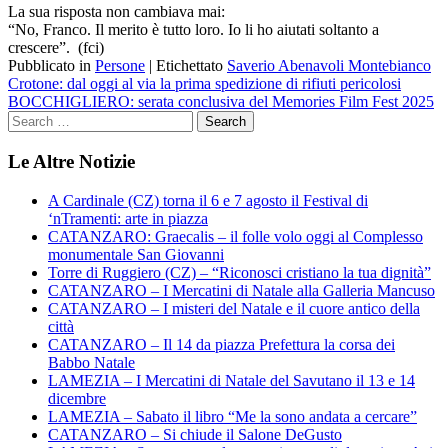
La sua risposta non cambiava mai:
“No, Franco. Il merito è tutto loro. Io li ho aiutati soltanto a
crescere”. (fci)
Pubblicato in
Persone
|
Etichettato
Saverio Abenavoli Montebianco
Navigazione
Crotone: dal oggi al via la prima spedizione di rifiuti pericolosi
BOCCHIGLIERO: serata conclusiva del Memories Film Fest 2025
articoli
Le Altre Notizie
A Cardinale (CZ) torna il 6 e 7 agosto il Festival di
‘nTramenti: arte in piazza
CATANZARO: Graecalis – il folle volo oggi al Complesso
monumentale San Giovanni
Torre di Ruggiero (CZ) – “Riconosci cristiano la tua dignità”
CATANZARO – I Mercatini di Natale alla Galleria Mancuso
CATANZARO – I misteri del Natale e il cuore antico della
città
CATANZARO – Il 14 da piazza Prefettura la corsa dei
Babbo Natale
LAMEZIA – I Mercatini di Natale del Savutano il 13 e 14
dicembre
LAMEZIA – Sabato il libro “Me la sono andata a cercare”
CATANZARO – Si chiude il Salone DeGusto