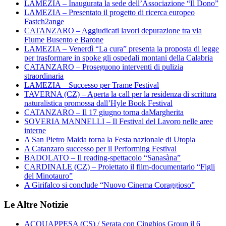
LAMEZIA – Inaugurata la sede dell’Associazione “Il Dono”
LAMEZIA – Presentato il progetto di ricerca europeo
Fastch2ange
CATANZARO – Aggiudicati lavori depurazione tra via
Fiume Busento e Barone
LAMEZIA – Venerdì “La cura” presenta la proposta di legge
per trasformare in spoke gli ospedali montani della Calabria
CATANZARO – Proseguono interventi di pulizia
straordinaria
LAMEZIA – Successo per Trame Festival
TAVERNA (CZ) – Aperta la call per la residenza di scrittura
naturalistica promossa dall’Hyle Book Festival
CATANZARO – Il 17 giugno torna daMargherita
SOVERIA MANNELLI – Il Festival del Lavoro nelle aree
interne
A San Pietro Maida torna la Festa nazionale di Utopia
A Catanzaro successo per il Performing Festival
BADOLATO – Il reading-spettacolo “Sanasàna”
CARDINALE (CZ) – Proiettato il film-documentario “Figli
del Minotauro”
A Girifalco si conclude “Nuovo Cinema Coraggioso”
Le Altre Notizie
ACQUAPPESA (CS) / Serata con Cinghios Group il 6