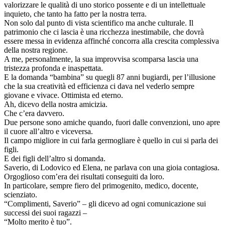
valorizzare le qualità di uno storico possente e di un intellettuale
inquieto, che tanto ha fatto per la nostra terra.
Non solo dal punto di vista scientifico ma anche culturale. Il
patrimonio che ci lascia è una ricchezza inestimabile, che dovrà
essere messa in evidenza affinché concorra alla crescita complessiva
della nostra regione.
A me, personalmente, la sua improvvisa scomparsa lascia una
tristezza profonda e inaspettata.
E la domanda “bambina” su quegli 87 anni bugiardi, per l’illusione
che la sua creatività ed efficienza ci dava nel vederlo sempre
giovane e vivace. Ottimista ed eterno.
Ah, dicevo della nostra amicizia.
Che c’era davvero.
Due persone sono amiche quando, fuori dalle convenzioni, uno apre
il cuore all’altro e viceversa.
Il campo migliore in cui farla germogliare è quello in cui si parla dei
figli.
E dei figli dell’altro si domanda.
Saverio, di Lodovico ed Elena, ne parlava con una gioia contagiosa.
Orgoglioso com’era dei risultati conseguiti da loro.
In particolare, sempre fiero del primogenito, medico, docente,
scienziato.
“Complimenti, Saverio” – gli dicevo ad ogni comunicazione sui
successi dei suoi ragazzi –
“Molto merito è tuo”.