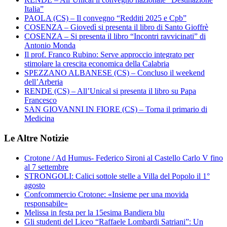
Italia”
PAOLA (CS) – Il convegno “Redditi 2025 e Cpb”
COSENZA – Giovedì si presenta il libro di Santo Gioffrè
COSENZA – Si presenta il libro “Incontri ravvicinati” di
Antonio Monda
Il prof. Franco Rubino: Serve approccio integrato per
stimolare la crescita economica della Calabria
SPEZZANO ALBANESE (CS) – Concluso il weekend
dell’Arberia
RENDE (CS) – All’Unical si presenta il libro su Papa
Francesco
SAN GIOVANNI IN FIORE (CS) – Torna il primario di
Medicina
Le Altre Notizie
Crotone / Ad Humus- Federico Sironi al Castello Carlo V fino
al 7 settembre
STRONGOLI: Calici sottole stelle a Villa del Popolo il 1°
agosto
Confcommercio Crotone: «Insieme per una movida
responsabile»
Melissa in festa per la 15esima Bandiera blu
Gli studenti del Liceo “Raffaele Lombardi Satriani”: Un