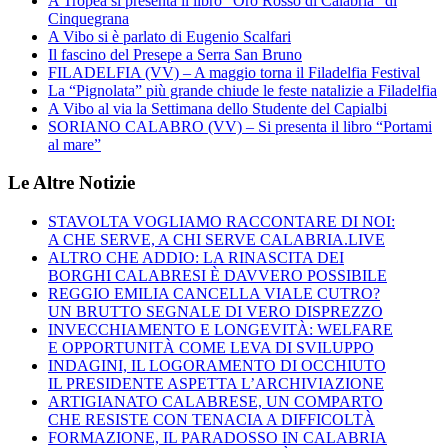
A Tropea si presenta il libro “Oro Rosso di Calabria” di
Cinquegrana
A Vibo si è parlato di Eugenio Scalfari
Il fascino del Presepe a Serra San Bruno
FILADELFIA (VV) – A maggio torna il Filadelfia Festival
La “Pignolata” più grande chiude le feste natalizie a Filadelfia
A Vibo al via la Settimana dello Studente del Capialbi
SORIANO CALABRO (VV) – Si presenta il libro “Portami
al mare”
Le Altre Notizie
STAVOLTA VOGLIAMO RACCONTARE DI NOI:
A CHE SERVE, A CHI SERVE CALABRIA.LIVE
ALTRO CHE ADDIO: LA RINASCITA DEI
BORGHI CALABRESI È DAVVERO POSSIBILE
REGGIO EMILIA CANCELLA VIALE CUTRO?
UN BRUTTO SEGNALE DI VERO DISPREZZO
INVECCHIAMENTO E LONGEVITÀ: WELFARE
E OPPORTUNITÀ COME LEVA DI SVILUPPO
INDAGINI, IL LOGORAMENTO DI OCCHIUTO
IL PRESIDENTE ASPETTA L’ARCHIVIAZIONE
ARTIGIANATO CALABRESE, UN COMPARTO
CHE RESISTE CON TENACIA A DIFFICOLTÀ
FORMAZIONE, IL PARADOSSO IN CALABRIA