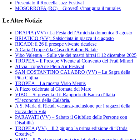
Presentato il Roccella Jazz Festival
MOSORROFA (RC) – Giovedì s’inaugura il murales
Le Altre Notizie
DRAPIA (VV) / La Festa dell’Amicizia domenica 9 agosto
BRIATICO (VV): Salsicciata in piazza il 4 agosto
RICADI: il 26 il presepe vivente ricadese
A Caria (Tropea) la Casa di Babbo Natale
Vibo Valentia – Sulle vie dei mastri birrai il 12 dicembre 2025
TROPEA – Il Presepe Vivente al Convento dei Frati Minori
Al via TropeArte Plein Air Festival
SAN COSTANTINO CALABRO (VV) – La Sagra della
Pitta Chjina
TROPEA – La mostra Visio Mentis
A Pizzo celebrata al Giornata del Mare
VIBO – Si presenta il il Rapporto di Banca d’Italia
“L’economia della Calabria.
A S. Maria di Ricadi vacanza-inclusione per i ragazzi della
Forza della Vita
PARAVATI (VV) – Sabato il Giubileo delle Persone con
Disabilità
TROPEA (VV) – Il 2 giugno la prima edizione di “Onda
Creativa”
VIBO – Il 28 si presentano i risultati della campagna di scavo