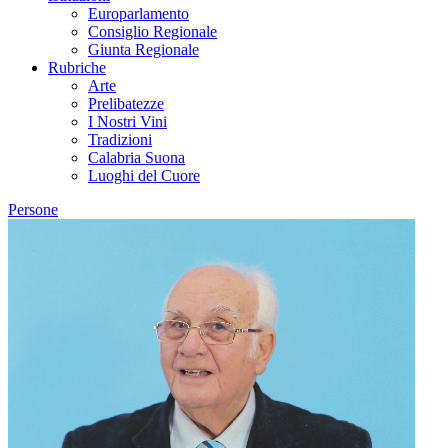
Europarlamento
Consiglio Regionale
Giunta Regionale
Rubriche
Arte
Prelibatezze
I Nostri Vini
Tradizioni
Calabria Suona
Luoghi del Cuore
Persone