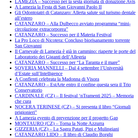
LAMEZIA – Successo per la sesta giornata di donazione Avis
A Lamezia la Festa di San Giovanni Paolo II
Gli Odontoiatri di Catanzaro: Allerta salute sul turismo dentale
all’estero
CATANZARO – Alla Dulbecco avviato programma “mini-
circolazione extracorporea”
CATANZARO – Successo per il Materia Festival
La Pro Loco di Nicotera: Concluso biorisanamento torrente
San Giovanni
Il Carnevale di Lamezia è già in cammino: riaperte le porte del
Laboratorio dei Giganti dell’Allegria
CATANZARO – Successo per “La Taranta e il mare”
SOVERIA MANNELLI – Dal 4 settembre l’Università
d’Estate sull’Intelligence
A Conflenti celebrata la Madonna di Visora
CATANZARO – EstArte entro il confine questa sera il Trio
Conservatorio
CARDINALE (CZ) – Il festival ‘nTramenti 2025 – Memoria
che cura
NOCERA TERINESE (CZ) – Si presenta il libro “Giornali
prigionieri”
A Lamezia evento di prevenzione per il progetto Gap
MONTAURO (CZ) – Torna la Notte Azzurra
GIZZERIA (CZ) – La Sagra Patati, Pipi e Mulingiani
CATANZARO LIDO – Il libro di Claudio Borghi