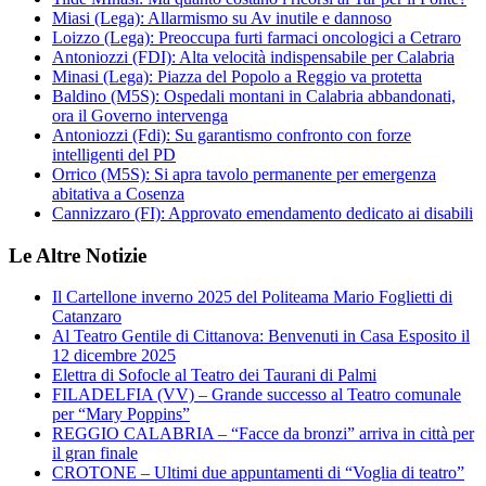
Miasi (Lega): Allarmismo su Av inutile e dannoso
Loizzo (Lega): Preoccupa furti farmaci oncologici a Cetraro
Antoniozzi (FDI): Alta velocità indispensabile per Calabria
Minasi (Lega): Piazza del Popolo a Reggio va protetta
Baldino (M5S): Ospedali montani in Calabria abbandonati,
ora il Governo intervenga
Antoniozzi (Fdi): Su garantismo confronto con forze
intelligenti del PD
Orrico (M5S): Si apra tavolo permanente per emergenza
abitativa a Cosenza
Cannizzaro (FI): Approvato emendamento dedicato ai disabili
Le Altre Notizie
Il Cartellone inverno 2025 del Politeama Mario Foglietti di
Catanzaro
Al Teatro Gentile di Cittanova: Benvenuti in Casa Esposito il
12 dicembre 2025
Elettra di Sofocle al Teatro dei Taurani di Palmi
FILADELFIA (VV) – Grande successo al Teatro comunale
per “Mary Poppins”
REGGIO CALABRIA – “Facce da bronzi” arriva in città per
il gran finale
CROTONE – Ultimi due appuntamenti di “Voglia di teatro”