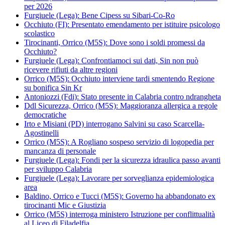
per 2026
Furgiuele (Lega): Bene Cipess su Sibari-Co-Ro
Occhiuto (FI): Presentato emendamento per istituire psicologo
scolastico
Tirocinanti, Orrico (M5S): Dove sono i soldi promessi da
Occhiuto?
Furgiuele (Lega): Confrontiamoci sui dati, Sin non può
ricevere rifiuti da altre regioni
Orrico (M5S): Occhiuto interviene tardi smentendo Regione
su bonifica Sin Kr
Antoniozzi (Fdi): Stato presente in Calabria contro ndrangheta
Ddl Sicurezza, Orrico (M5S): Maggioranza allergica a regole
democratiche
Irto e Misiani (PD) interrogano Salvini su caso Scarcella-
Agostinelli
Orrico (M5S): A Rogliano sospeso servizio di logopedia per
mancanza di personale
Furgiuele (Lega): Fondi per la sicurezza idraulica passo avanti
per sviluppo Calabria
Furgiuele (Lega): Lavorare per sorveglianza epidemiologica
area
Baldino, Orrico e Tucci (M5S): Governo ha abbandonato ex
tirocinanti Mic e Giustizia
Orrico (M5S) interroga ministero Istruzione per conflittualità
al Liceo di Filadelfia