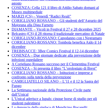
agosto
COSENZA: Cella 121 il libro di Attilio Sabato domani al
Museo multimediale
MARZI (CS) – Venerdì “Radici Reali”
CORIGLIANO ROSSANO – Gli studenti dell’Agrario del
Majorana alla Diga Farneto
DIAMANTE – Vicoli in Festival il 27 e 28 dicembre 2025
Belcastro (CS) il 28 ritorna il tradizionale mercatino di Natale
CORIGLIANO-ROSSANO: Capodanno con i Negramaro
CORIGLIANO-ROSSANO: Tombola benefica Aido il 14
dicembre
TREBISACCE: 3Bee Comics Festival il 12-14 dicembre
COSENZA – Due giornate dedicate alla prevenzione delle
infezioni ospedaliere
A Corigliano Rossano successo per il Clementina Festival
COSENZA – Si presenta il libro “L’orologiaio di Brest”
CORIGLIANO ROSSANO – Istituzioni e imprese a
confronto sulla tutela della prevenzione
CAMIGLIATELLO SILANO – L’11 e il 12 la Sagra del
Fungo
La Settimana nazionale della Protezione Civile parte
dall’Unical
L’Unical aderisce a Iupals: cinque borse di studio per gli
studenti palestinesi
La denuncia della sindaca di Mendicino Bucarelli: