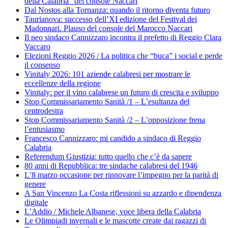
della Calabria” del console Naccari
Dal Nostos alla Tornanza: quando il ritorno diventa futuro
Taurianova: successo dell’XI edizione del Festival dei
Madonnari. Plauso del console del Marocco Naccari
Il neo sindaco Cannizzaro incontra il prefetto di Reggio Clara
Vaccaro
Elezioni Reggio 2026 / La politica che “buca” i social e perde
il consenso
Vinitaly 2026: 101 aziende calabresi per mostrare le
eccellenze della regione
Vinitaly: per il vino calabrese un futuro di crescita e sviluppo
Stop Commissariamento Sanità /1 – L’esultanza del
centrodestra
Stop Commissariamento Sanità /2 – L’opposizione frena
l’entusiasmo
Francesco Cannizzaro: mi candido a sindaco di Reggio
Calabria
Referendum Giustizia: tutto quello che c’è da sapere
80 anni di Repubblica: tre sindache calabresi del 1946
L’8 marzo occasione per rinnovare l’impegno per la parità di
genere
A San Vincenzo La Costa riflessioni su azzardo e dipendenza
digitale
L’Addio / Michele Albanese, voce libera della Calabria
Le Olimpiadi invernali e le mascotte create dai ragazzi di