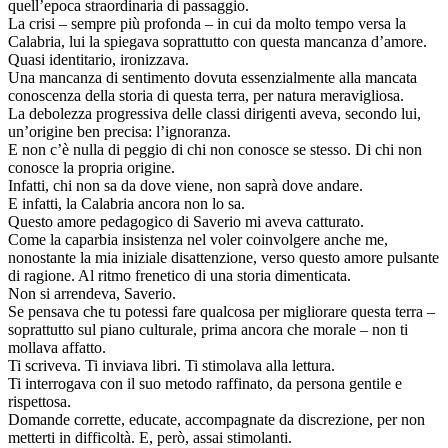
quell’epoca straordinaria di passaggio.
La crisi – sempre più profonda – in cui da molto tempo versa la
Calabria, lui la spiegava soprattutto con questa mancanza d’amore.
Quasi identitario, ironizzava.
Una mancanza di sentimento dovuta essenzialmente alla mancata
conoscenza della storia di questa terra, per natura meravigliosa.
La debolezza progressiva delle classi dirigenti aveva, secondo lui,
un’origine ben precisa: l’ignoranza.
E non c’è nulla di peggio di chi non conosce se stesso. Di chi non
conosce la propria origine.
Infatti, chi non sa da dove viene, non saprà dove andare.
E infatti, la Calabria ancora non lo sa.
Questo amore pedagogico di Saverio mi aveva catturato.
Come la caparbia insistenza nel voler coinvolgere anche me,
nonostante la mia iniziale disattenzione, verso questo amore pulsante
di ragione. Al ritmo frenetico di una storia dimenticata.
Non si arrendeva, Saverio.
Se pensava che tu potessi fare qualcosa per migliorare questa terra –
soprattutto sul piano culturale, prima ancora che morale – non ti
mollava affatto.
Ti scriveva. Ti inviava libri. Ti stimolava alla lettura.
Ti interrogava con il suo metodo raffinato, da persona gentile e
rispettosa.
Domande corrette, educate, accompagnate da discrezione, per non
metterti in difficoltà. E, però, assai stimolanti.