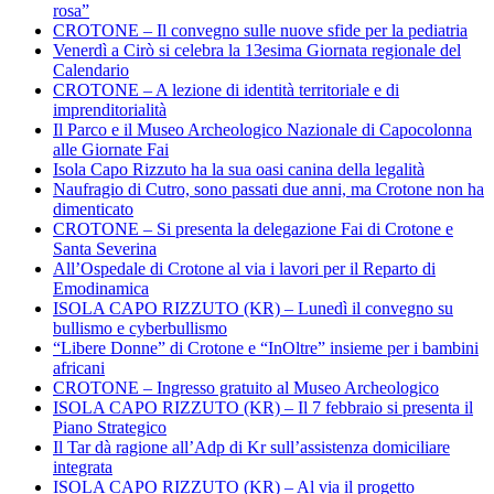
rosa”
CROTONE – Il convegno sulle nuove sfide per la pediatria
Venerdì a Cirò si celebra la 13esima Giornata regionale del
Calendario
CROTONE – A lezione di identità territoriale e di
imprenditorialità
Il Parco e il Museo Archeologico Nazionale di Capocolonna
alle Giornate Fai
Isola Capo Rizzuto ha la sua oasi canina della legalità
Naufragio di Cutro, sono passati due anni, ma Crotone non ha
dimenticato
CROTONE – Si presenta la delegazione Fai di Crotone e
Santa Severina
All’Ospedale di Crotone al via i lavori per il Reparto di
Emodinamica
ISOLA CAPO RIZZUTO (KR) – Lunedì il convegno su
bullismo e cyberbullismo
“Libere Donne” di Crotone e “InOltre” insieme per i bambini
africani
CROTONE – Ingresso gratuito al Museo Archeologico
ISOLA CAPO RIZZUTO (KR) – Il 7 febbraio si presenta il
Piano Strategico
Il Tar dà ragione all’Adp di Kr sull’assistenza domiciliare
integrata
ISOLA CAPO RIZZUTO (KR) – Al via il progetto