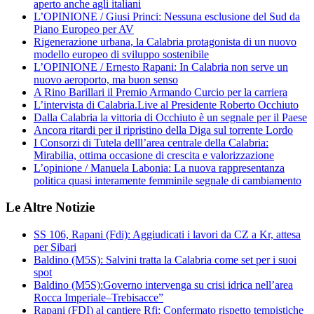
aperto anche agli italiani
L’OPINIONE / Giusi Princi: Nessuna esclusione del Sud da
Piano Europeo per AV
Rigenerazione urbana, la Calabria protagonista di un nuovo
modello europeo di sviluppo sostenibile
L’OPINIONE / Ernesto Rapani: In Calabria non serve un
nuovo aeroporto, ma buon senso
A Rino Barillari il Premio Armando Curcio per la carriera
L’intervista di Calabria.Live al Presidente Roberto Occhiuto
Dalla Calabria la vittoria di Occhiuto è un segnale per il Paese
Ancora ritardi per il ripristino della Diga sul torrente Lordo
I Consorzi di Tutela delll’area centrale della Calabria:
Mirabilia, ottima occasione di crescita e valorizzazione
L’opinione / Manuela Labonia: La nuova rappresentanza
politica quasi interamente femminile segnale di cambiamento
Le Altre Notizie
SS 106, Rapani (Fdi): Aggiudicati i lavori da CZ a Kr, attesa
per Sibari
Baldino (M5S): Salvini tratta la Calabria come set per i suoi
spot
Baldino (M5S):Governo intervenga su crisi idrica nell’area
Rocca Imperiale–Trebisacce”
Rapani (FDI) al cantiere Rfi: Confermato rispetto tempistiche