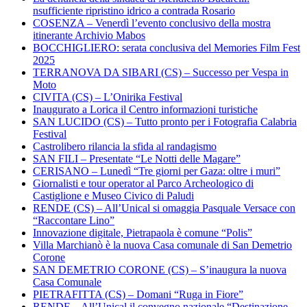
nsufficiente ripristino idrico a contrada Rosario
COSENZA – Venerdì l’evento conclusivo della mostra
itinerante Archivio Mabos
BOCCHIGLIERO: serata conclusiva del Memories Film Fest
2025
TERRANOVA DA SIBARI (CS) – Successo per Vespa in
Moto
CIVITA (CS) – L’Onirika Festival
Inaugurato a Lorica il Centro informazioni turistiche
SAN LUCIDO (CS) – Tutto pronto per i Fotografia Calabria
Festival
Castrolibero rilancia la sfida al randagismo
SAN FILI – Presentate “Le Notti delle Magare”
CERISANO – Lunedì “Tre giorni per Gaza: oltre i muri”
Giornalisti e tour operator al Parco Archeologico di
Castiglione e Museo Civico di Paludi
RENDE (CS) – All’Unical si omaggia Pasquale Versace con
“Raccontare Lino”
Innovazione digitale, Pietrapaola è comune “Polis”
Villa Marchianò è la nuova Casa comunale di San Demetrio
Corone
SAN DEMETRIO CORONE (CS) – S’inaugura la nuova
Casa Comunale
PIETRAFITTA (CS) – Domani “Ruga in Fiore”
RENDE – All’Unical il convegno nazionale “Destinazione