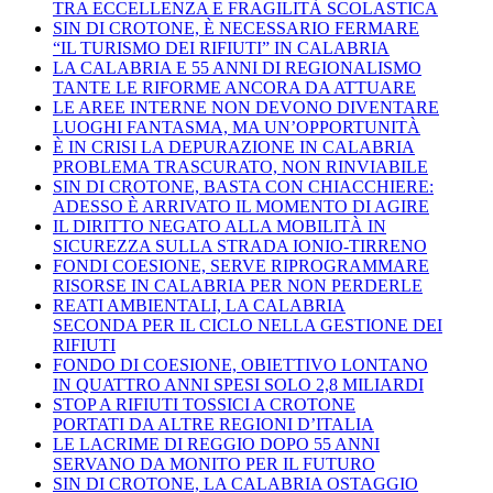
TRA ECCELLENZA E FRAGILITÀ SCOLASTICA
SIN DI CROTONE, È NECESSARIO FERMARE
“IL TURISMO DEI RIFIUTI” IN CALABRIA
LA CALABRIA E 55 ANNI DI REGIONALISMO
TANTE LE RIFORME ANCORA DA ATTUARE
LE AREE INTERNE NON DEVONO DIVENTARE
LUOGHI FANTASMA, MA UN’OPPORTUNITÀ
È IN CRISI LA DEPURAZIONE IN CALABRIA
PROBLEMA TRASCURATO, NON RINVIABILE
SIN DI CROTONE, BASTA CON CHIACCHIERE:
ADESSO È ARRIVATO IL MOMENTO DI AGIRE
IL DIRITTO NEGATO ALLA MOBILITÀ IN
SICUREZZA SULLA STRADA IONIO-TIRRENO
FONDI COESIONE, SERVE RIPROGRAMMARE
RISORSE IN CALABRIA PER NON PERDERLE
REATI AMBIENTALI, LA CALABRIA
SECONDA PER IL CICLO NELLA GESTIONE DEI
RIFIUTI
FONDO DI COESIONE, OBIETTIVO LONTANO
IN QUATTRO ANNI SPESI SOLO 2,8 MILIARDI
STOP A RIFIUTI TOSSICI A CROTONE
PORTATI DA ALTRE REGIONI D’ITALIA
LE LACRIME DI REGGIO DOPO 55 ANNI
SERVANO DA MONITO PER IL FUTURO
SIN DI CROTONE, LA CALABRIA OSTAGGIO