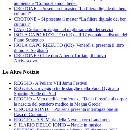
ambientale “Compostiamoci bene”
CROTONE – Presentato il master “La filiera digitale dei beni
culturali”
CROTONE – Si presenta il master “La filiera digitale dei ben
culturali”
L’Asp Crotone prosegue nel miglioramento dei servizi
ISOLA CAPO RIZZUTO (KR) – Il 17 gennaio si discute del
Piano Strategico
ISOLA CAPO RIZZUTO (KR)- Venerdì si presenta il libro
di mons. Staglianò
CROTONE / Chi è don Alberto Torriani, il nuovo
Arcivescovo
Le Altre Notizie
REGGIO / A Pellaro VIII Jamu Festival
REGGIO: Un viaggio tra le stanghe della Vara. Oggi allo
Sporting Stelle del Sud
REGGIO – Mercoledì la conferenza “Dalla filosofia al corpo:
la nascita del pensiero medico in Magna Grecia”
CINQUEFRONDI – Polisena presenta interrogazione su
Casa di Comunità
REGGIO – A S. Maria della Neve il coro Laudamus
S. ILARIO DELLO IONIO – Natale in musica