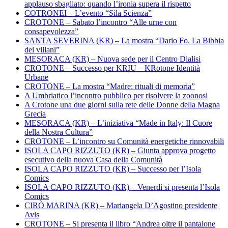
applauso sbagliato: quando l’ironia supera il rispetto
COTRONEI – L’evento “Sila Scienza”
CROTONE – Sabato l’incontro “Alle urne con
consapevolezza”
SANTA SEVERINA (KR) – La mostra “Dario Fo. La Bibbia
dei villani”
MESORACA (KR) – Nuova sede per il Centro Dialisi
CROTONE – Successo per KRIU – KRotone Identità
Urbane
CROTONE – La mostra “Madre: rituali di memoria”
A Umbriatico l’incontro pubblico per risolvere la zoonosi
A Crotone una due giorni sulla rete delle Donne della Magna
Grecia
MESORACA (KR) – L’iniziativa “Made in Italy: Il Cuore
della Nostra Cultura”
CROTONE – L’incontro su Comunità energetiche rinnovabili
ISOLA CAPO RIZZUTO (KR) – Giunta approva progetto
esecutivo della nuova Casa della Comunità
ISOLA CAPO RIZZUTO (KR) – Successo per l’Isola
Comics
ISOLA CAPO RIZZUTO (KR) – Venerdì si presenta l’Isola
Comics
CIRÒ MARINA (KR) – Mariangela D’Agostino presidente
Avis
CROTONE – Si presenta il libro “Andrea oltre il pantalone