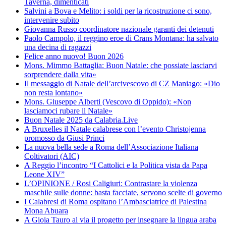
Taverna, dimenticati
Salvini a Bova e Melito: i soldi per la ricostruzione ci sono,
intervenire subito
Giovanna Russo coordinatore nazionale garanti dei detenuti
Paolo Campolo, il reggino eroe di Crans Montana: ha salvato
una decina di ragazzi
Felice anno nuovo! Buon 2026
Mons. Mimmo Battaglia: Buon Natale: che possiate lasciarvi
sorprendere dalla vita»
Il messaggio di Natale dell’arcivescovo di CZ Maniago: «Dio
non resta lontano»
Mons. Giuseppe Alberti (Vescovo di Oppido): «Non
lasciamoci rubare il Natale»
Buon Natale 2025 da Calabria.Live
A Bruxelles il Natale calabrese con l’evento Christojenna
promosso da Giusi Princi
La nuova bella sede a Roma dell’Associazione Italiana
Coltivatori (AIC)
A Reggio l’incontro “I Cattolici e la Politica vista da Papa
Leone XIV”
L’OPINIONE / Rosi Caligiuri: Contrastare la violenza
maschile sulle donne: basta facciate, servono scelte di governo
I Calabresi di Roma ospitano l’Ambasciatrice di Palestina
Mona Abuara
A Gioia Tauro al via il progetto per insegnare la lingua araba