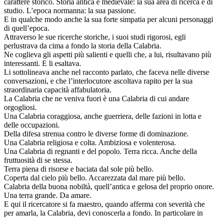
carattere storico. Storia antica e medievale: la sua area di ricerca e di
studio. L’epoca normanna: la sua passione.
E in qualche modo anche la sua forte simpatia per alcuni personaggi
di quell’epoca.
Attraverso le sue ricerche storiche, i suoi studi rigorosi, egli
perlustrava da cima a fondo la storia della Calabria.
Ne coglieva gli aspetti più salienti e quelli che, a lui, risultavano più
interessanti. E li esaltava.
Li sottolineava anche nel racconto parlato, che faceva nelle diverse
conversazioni, e che l’interlocutore ascoltava rapito per la sua
straordinaria capacità affabulatoria.
La Calabria che ne veniva fuori è una Calabria di cui andare
orgogliosi.
Una Calabria coraggiosa, anche guerriera, delle fazioni in lotta e
delle occupazioni.
Della difesa strenua contro le diverse forme di dominazione.
Una Calabria religiosa e colta. Ambiziosa e volenterosa.
Una Calabria di regnanti e del popolo. Terra ricca. Anche della
fruttuosità di se stessa.
Terra piena di risorse e baciata dal sole più bello.
Coperta dal cielo più bello. Accarezzata dal mare più bello.
Calabria della buona nobiltà, quell’antica e gelosa del proprio onore.
Una terra grande. Da amare.
E qui il ricercatore si fa maestro, quando afferma con severità che
per amarla, la Calabria, devi conoscerla a fondo. In particolare in