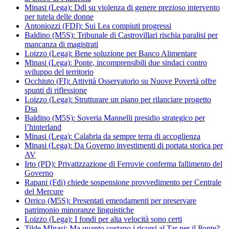
Minasi (Lega): Ddl su violenza di genere prezioso intervento
per tutela delle donne
Antoniozzi (FDI): Sui Lea compiuti progressi
Baldino (M5S): Tribunale di Castrovillari rischia paralisi per
mancanza di magistrati
Loizzo (Lega): Bene soluzione per Banco Alimentare
Minasi (Lega): Ponte, incomprensibili due sindaci contro
sviluppo del territorio
Occhiuto (FI): Attività Osservatorio su Nuove Povertà offre
spunti di riflessione
Loizzo (Lega): Strutturare un piano per rilanciare progetto
Dsa
Baldino (M5S): Soveria Mannelli presidio strategico per
l’hinterland
Minasi (Lega): Calabria da sempre terra di accoglienza
Minasi (Lega): Da Governo investimenti di portata storica per
AV
Irto (PD): Privatizzazione di Ferrovie conferma fallimento del
Governo
Rapani (Fdi) chiede sospensione provvedimento per Centrale
del Mercure
Orrico (M5S): Presentati emendamenti per preservare
patrimonio minoranze linguistiche
Loizzo (Lega): I fondi per alta velocità sono certi
Tilde MInasi: Ma quanto costano i ricorsi al Tar per il Ponte?