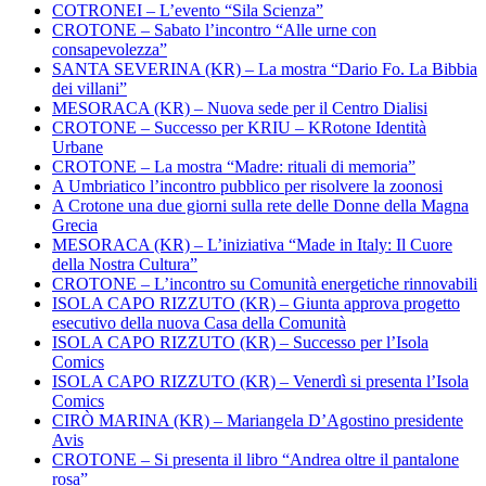
COTRONEI – L’evento “Sila Scienza”
CROTONE – Sabato l’incontro “Alle urne con
consapevolezza”
SANTA SEVERINA (KR) – La mostra “Dario Fo. La Bibbia
dei villani”
MESORACA (KR) – Nuova sede per il Centro Dialisi
CROTONE – Successo per KRIU – KRotone Identità
Urbane
CROTONE – La mostra “Madre: rituali di memoria”
A Umbriatico l’incontro pubblico per risolvere la zoonosi
A Crotone una due giorni sulla rete delle Donne della Magna
Grecia
MESORACA (KR) – L’iniziativa “Made in Italy: Il Cuore
della Nostra Cultura”
CROTONE – L’incontro su Comunità energetiche rinnovabili
ISOLA CAPO RIZZUTO (KR) – Giunta approva progetto
esecutivo della nuova Casa della Comunità
ISOLA CAPO RIZZUTO (KR) – Successo per l’Isola
Comics
ISOLA CAPO RIZZUTO (KR) – Venerdì si presenta l’Isola
Comics
CIRÒ MARINA (KR) – Mariangela D’Agostino presidente
Avis
CROTONE – Si presenta il libro “Andrea oltre il pantalone
rosa”