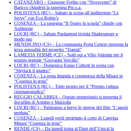
CATANZARO – Giuseppe Ferlito con “Novecento” di
Baricco chiuderà la rassegna Pro.s.a.
POLISTENA (RC) – Sabato in scena all’auditorium “Le
Serve” con Eva Robin’s
COSENZA – La rassegna “Il Teatro fa scuola” chiude con
Anfitrione
LOCRI (RC) – Sabato Paolantoni rivisita Shakespeare a
modo suo
MENDICINO (CS) – La compagnia Porta Cenere presenta la
terza annualità del progetto “Transit”
LAMEZIA TERME (CZ) – Sold out a Vibo Valentia per il
gruppo teatrale “Giovanni Vercillo”
LOCRI (RC) – Domenica Ennio Coltorti in scena con
“Shylock il giudeo”
COSENZA – La regia limpida e coraggiosa della Misasi in
“Cosenza in testa”
POLISTENA (RC) – Tutto pronto per il “Premio cultura
cinematografica”
REGGIO CALABRIA – Questo pomeriggio si presenta il
docufilm di Armino e Marzolla
LOCRI (RC) – Partiranno a breve le riprese del film “L’agorà
perduta”
COSENZA – Lunedì verrà proiettato il corto di Caterina
Minasi “Cosenza in testa”
RENDE (CS) – Da lunedì torna al Dam dell’Unical la