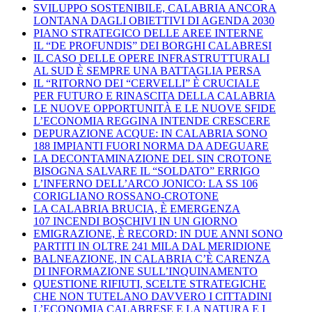
SVILUPPO SOSTENIBILE, CALABRIA ANCORA
LONTANA DAGLI OBIETTIVI DI AGENDA 2030
PIANO STRATEGICO DELLE AREE INTERNE
IL “DE PROFUNDIS” DEI BORGHI CALABRESI
IL CASO DELLE OPERE INFRASTRUTTURALI
AL SUD È SEMPRE UNA BATTAGLIA PERSA
IL “RITORNO DEI “CERVELLI” È CRUCIALE
PER FUTURO E RINASCITA DELLA CALABRIA
LE NUOVE OPPORTUNITÀ E LE NUOVE SFIDE
L’ECONOMIA REGGINA INTENDE CRESCERE
DEPURAZIONE ACQUE: IN CALABRIA SONO
188 IMPIANTI FUORI NORMA DA ADEGUARE
LA DECONTAMINAZIONE DEL SIN CROTONE
BISOGNA SALVARE IL “SOLDATO” ERRIGO
L’INFERNO DELL’ARCO JONICO: LA SS 106
CORIGLIANO ROSSANO-CROTONE
LA CALABRIA BRUCIA, È EMERGENZA
107 INCENDI BOSCHIVI IN UN GIORNO
EMIGRAZIONE, È RECORD: IN DUE ANNI SONO
PARTITI IN OLTRE 241 MILA DAL MERIDIONE
BALNEAZIONE, IN CALABRIA C’È CARENZA
DI INFORMAZIONE SULL’INQUINAMENTO
QUESTIONE RIFIUTI, SCELTE STRATEGICHE
CHE NON TUTELANO DAVVERO I CITTADINI
L’ECONOMIA CALABRESE E LA NATURA E I