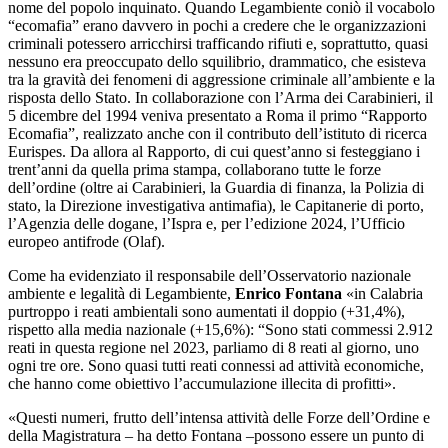
nome del popolo inquinato. Quando Legambiente coniò il vocabolo
“ecomafia” erano davvero in pochi a credere che le organizzazioni
criminali potessero arricchirsi trafficando rifiuti e, soprattutto, quasi
nessuno era preoccupato dello squilibrio, drammatico, che esisteva
tra la gravità dei fenomeni di aggressione criminale all’ambiente e la
risposta dello Stato. In collaborazione con l’Arma dei Carabinieri, il
5 dicembre del 1994 veniva presentato a Roma il primo “Rapporto
Ecomafia”, realizzato anche con il contributo dell’istituto di ricerca
Eurispes. Da allora al Rapporto, di cui quest’anno si festeggiano i
trent’anni da quella prima stampa, collaborano tutte le forze
dell’ordine (oltre ai Carabinieri, la Guardia di finanza, la Polizia di
stato, la Direzione investigativa antimafia), le Capitanerie di porto,
l’Agenzia delle dogane, l’Ispra e, per l’edizione 2024, l’Ufficio
europeo antifrode (Olaf).
Come ha evidenziato il responsabile dell’Osservatorio nazionale
ambiente e legalità di Legambiente,
Enrico Fontana
«in Calabria
purtroppo i reati ambientali sono aumentati il doppio (+31,4%),
rispetto alla media nazionale (+15,6%): “Sono stati commessi 2.912
reati in questa regione nel 2023, parliamo di 8 reati al giorno, uno
ogni tre ore. Sono quasi tutti reati connessi ad attività economiche,
che hanno come obiettivo l’accumulazione illecita di profitti».
«Questi numeri, frutto dell’intensa attività delle Forze dell’Ordine e
della Magistratura – ha detto Fontana –possono essere un punto di