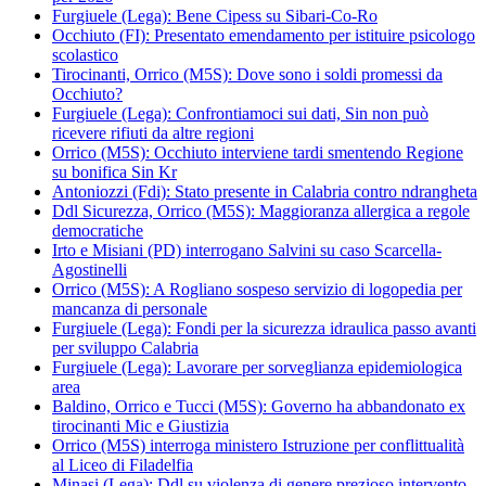
Furgiuele (Lega): Bene Cipess su Sibari-Co-Ro
Occhiuto (FI): Presentato emendamento per istituire psicologo
scolastico
Tirocinanti, Orrico (M5S): Dove sono i soldi promessi da
Occhiuto?
Furgiuele (Lega): Confrontiamoci sui dati, Sin non può
ricevere rifiuti da altre regioni
Orrico (M5S): Occhiuto interviene tardi smentendo Regione
su bonifica Sin Kr
Antoniozzi (Fdi): Stato presente in Calabria contro ndrangheta
Ddl Sicurezza, Orrico (M5S): Maggioranza allergica a regole
democratiche
Irto e Misiani (PD) interrogano Salvini su caso Scarcella-
Agostinelli
Orrico (M5S): A Rogliano sospeso servizio di logopedia per
mancanza di personale
Furgiuele (Lega): Fondi per la sicurezza idraulica passo avanti
per sviluppo Calabria
Furgiuele (Lega): Lavorare per sorveglianza epidemiologica
area
Baldino, Orrico e Tucci (M5S): Governo ha abbandonato ex
tirocinanti Mic e Giustizia
Orrico (M5S) interroga ministero Istruzione per conflittualità
al Liceo di Filadelfia
Minasi (Lega): Ddl su violenza di genere prezioso intervento