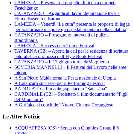
LAMEZIA – Presentato il progetto di ricerca europeo
Fastch2ange
CATANZARO – Aggiudicati lavori depurazione tra via
Fiume Busento e Barone
LAMEZIA – Venerdì “La cura” presenta la proposta di legge
per trasformare in spoke gli ospedali montani della Calabria
CATANZARO – Proseguono interventi di pulizia
straordinaria
LAMEZIA – Successo per Trame Festival
TAVERNA (CZ) – Aperta la call per la residenza di scrittura
naturalistica promossa dall’Hyle Book Festival
CATANZARO – Il 17 giugno torna daMargherita
SOVERIA MANNELLI – Il Festival del Lavoro nelle aree
interne
A San Pietro Maida torna la Festa nazionale di Utopia
A Catanzaro successo per il Performing Festival
BADOLATO – Il reading-spettacolo “Sanasàna”
CARDINALE (CZ) – Proiettato il film-documentario “Figli
del Minotauro”
A Girifalco si conclude “Nuovo Cinema Coraggioso”
Le Altre Notizie
ACQUAPPESA (CS) / Serata con Cinghios Group il 6
agosto