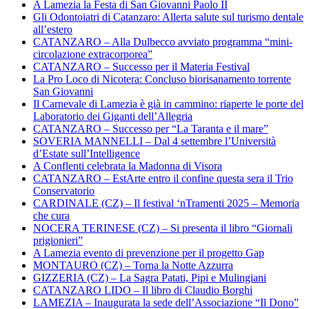
A Lamezia la Festa di San Giovanni Paolo II
Gli Odontoiatri di Catanzaro: Allerta salute sul turismo dentale
all’estero
CATANZARO – Alla Dulbecco avviato programma “mini-
circolazione extracorporea”
CATANZARO – Successo per il Materia Festival
La Pro Loco di Nicotera: Concluso biorisanamento torrente
San Giovanni
Il Carnevale di Lamezia è già in cammino: riaperte le porte del
Laboratorio dei Giganti dell’Allegria
CATANZARO – Successo per “La Taranta e il mare”
SOVERIA MANNELLI – Dal 4 settembre l’Università
d’Estate sull’Intelligence
A Conflenti celebrata la Madonna di Visora
CATANZARO – EstArte entro il confine questa sera il Trio
Conservatorio
CARDINALE (CZ) – Il festival ‘nTramenti 2025 – Memoria
che cura
NOCERA TERINESE (CZ) – Si presenta il libro “Giornali
prigionieri”
A Lamezia evento di prevenzione per il progetto Gap
MONTAURO (CZ) – Torna la Notte Azzurra
GIZZERIA (CZ) – La Sagra Patati, Pipi e Mulingiani
CATANZARO LIDO – Il libro di Claudio Borghi
LAMEZIA – Inaugurata la sede dell’Associazione “Il Dono”