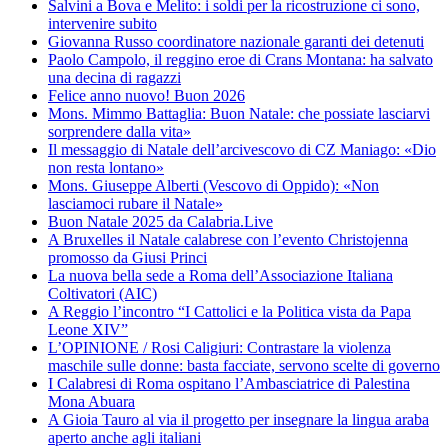
Salvini a Bova e Melito: i soldi per la ricostruzione ci sono,
intervenire subito
Giovanna Russo coordinatore nazionale garanti dei detenuti
Paolo Campolo, il reggino eroe di Crans Montana: ha salvato
una decina di ragazzi
Felice anno nuovo! Buon 2026
Mons. Mimmo Battaglia: Buon Natale: che possiate lasciarvi
sorprendere dalla vita»
Il messaggio di Natale dell’arcivescovo di CZ Maniago: «Dio
non resta lontano»
Mons. Giuseppe Alberti (Vescovo di Oppido): «Non
lasciamoci rubare il Natale»
Buon Natale 2025 da Calabria.Live
A Bruxelles il Natale calabrese con l’evento Christojenna
promosso da Giusi Princi
La nuova bella sede a Roma dell’Associazione Italiana
Coltivatori (AIC)
A Reggio l’incontro “I Cattolici e la Politica vista da Papa
Leone XIV”
L’OPINIONE / Rosi Caligiuri: Contrastare la violenza
maschile sulle donne: basta facciate, servono scelte di governo
I Calabresi di Roma ospitano l’Ambasciatrice di Palestina
Mona Abuara
A Gioia Tauro al via il progetto per insegnare la lingua araba
aperto anche agli italiani