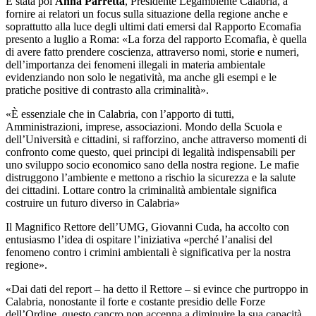
È stata poi
Anna Parretta
, Presidente Legambiente Calabria, a
fornire ai relatori un focus sulla situazione della regione anche e
soprattutto alla luce degli ultimi dati emersi dal Rapporto Ecomafia
presento a luglio a Roma: «La forza del rapporto Ecomafia, è quella
di avere fatto prendere coscienza, attraverso nomi, storie e numeri,
dell’importanza dei fenomeni illegali in materia ambientale
evidenziando non solo le negatività, ma anche gli esempi e le
pratiche positive di contrasto alla criminalità».
«È essenziale che in Calabria, con l’apporto di tutti,
Amministrazioni, imprese, associazioni. Mondo della Scuola e
dell’Università e cittadini, si rafforzino, anche attraverso momenti di
confronto come questo, quei principi di legalità indispensabili per
uno sviluppo socio economico sano della nostra regione. Le mafie
distruggono l’ambiente e mettono a rischio la sicurezza e la salute
dei cittadini. Lottare contro la criminalità ambientale significa
costruire un futuro diverso in Calabria»
Il Magnifico Rettore dell’UMG,
Giovanni Cuda
, ha accolto con
entusiasmo l’idea di ospitare l’iniziativa «perché l’analisi del
fenomeno contro i crimini ambientali è significativa per la nostra
regione».
«Dai dati del report – ha detto il Rettore – si evince che purtroppo in
Calabria, nonostante il forte e costante presidio delle Forze
dell’Ordine, questo cancro non accenna a diminuire la sua capacità