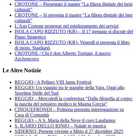
CROTONE – Presentato il master “La filiera digitale dei beni
culturali”
CROTONE – Si presenta il master “La filiera digitale dei ben
culturali”
L’Asp Crotone prosegue nel miglioramento dei servizi
ISOLA CAPO RIZZUTO (KR) – Il 17 gennaio si discute del
Piano Strategico
ISOLA CAPO RIZZUTO (KR)- Venerdì si presenta il libro
di mons. Staglianò
CROTONE / Chi è don Alberto Torriani, il nuovo
Arcivescovo
Le Altre Notizie
REGGIO / A Pellaro VIII Jamu Festival
REGGIO: Un viaggio tra le stanghe della Vara. Oggi allo
Sporting Stelle del Sud
REGGIO – Mercoledì la conferenza “Dalla filosofia al corpo:
la nascita del pensiero medico in Magna Grecia”
CINQUEFRONDI – Polisena presenta interrogazione su
Casa di Comunità
REGGIO – A S. Maria della Neve il coro Laudamus
S. ILARIO DELLO IONIO – Natale in musica
SIDERNO: Presepe vivente a Mirto il 27 dicembre 2025