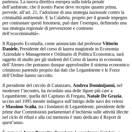
partenza. La nuova direttiva europea sulla tutela penale
dell’ambiente, che il nostro Paese deve recepire quanto prima,
prevede, all’art. 21, l’adozione di una strategia nazionale contro la
criminalità ambientale. E la Calabria, proprio per il grande impegno
per contrastare questi fenomeni, può dare l’esempio, definendo una
sua strategia regionale di prevenzione e contrasto
dell’ecocriminalità».
Il Rapporto Ecomafia, come annunciato dal professor
Vittorio
Daniele,
Presidente del corso di laurea magistrale in Economia
Aziendale e Management e Ordinario di Politica Economica, sarà
oggetto di studio per gli studenti del Corso di laurea in economia
dell’Ateneo che potranno dunque approfondire il sistema economico
criminoso partendo proprio dai dati che Legambiente e le Forze
dell’Ordine hanno raccolto.
Il presidente del circolo di Catanzaro,
Andrea Dominijanni,
nel
moderare l’incontro, ha ricordato una delle figure più care a
Legambiente, quella del Capitano di Fregata,
Natale De Grazia
,
ucciso nel 1995 mentre indagava sull’intrigo delle navi dei veleni
e
Massimo Scalia
, tra i fondatori di Legambiente, presidente delle
prime due Commissioni parlamentari d’inchiesta sulle attività illecite
nel ciclo di rifiuti e alla cui memoria è stato dedicato il Report di
quest’anno.