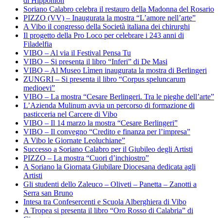
di Hipponion
Soriano Calabro celebra il restauro della Madonna del Rosario
PIZZO (VV) – Inaugurata la mostra “L’amore nell’arte”
A Vibo il congresso della Società italiana dei chirurghi
Il progetto della Pro Loco per celebrare i 243 anni di
Filadelfia
VIBO – Al via il Festival Pensa Tu
VIBO – Si presenta il libro “Inferi” di De Masi
VIBO – Al Museo Lìmen inaugurata la mostra di Berlingeri
ZUNGRI – Si presenta il libro “Corpus speluncarum
medioevi”
VIBO – La mostra “Cesare Berlingeri. Tra le pieghe dell’arte”
L’Azienda Mulinum avvia un percorso di formazione di
pasticceria nel Carcere di Vibo
VIBO – Il 14 marzo la mostra “Cesare Berlingeri”
VIBO – Il convegno “Credito e finanza per l’impresa”
A Vibo le Giornate Leoluchiane”
Successo a Soriano Calabro per il Giubileo degli Artisti
PIZZO – La mostra “Cuori d’inchiostro”
A Soriano la Giornata Giubilare Diocesana dedicata agli
Artisti
Gli studenti dello Zaleuco – Oliveti – Panetta – Zanotti a
Serra san Bruno
Intesa tra Confesercenti e Scuola Alberghiera di Vibo
A Tropea si presenta il libro “Oro Rosso di Calabria” di