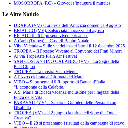
MOSORROFA (RC) – Giovedì s’inaugura il murales
Le Altre Notizie
DRAPIA (VV) / La Festa dell’Amicizia domenica 9 agosto
BRIATICO (VV): Salsicciata in piazza il 4 agosto
RICADI: il 26 il presepe vivente ricadese
A Caria (Tropea) la Casa di Babbo Natale
Vibo Valentia – Sulle vie dei mastri birrai il 12 dicembre 2025
TROPEA – Il Presepe Vivente al Convento dei Frati Minori
Al via TropeArte Plein Air Festival
SAN COSTANTINO CALABRO (VV) – La Sagra della
Pitta Chjina
TROPEA – La mostra Visio Mentis
A Pizzo celebrata al Giornata del Mare
VIBO – Si presenta il il Rapporto di Banca d’Italia
“L’economia della Calabria.
A S. Maria di Ricadi vacanza-inclusione per i ragazzi della
Forza della Vita
PARAVATI (VV) – Sabato il Giubileo delle Persone con
Disabilità
TROPEA (VV) – Il 2 giugno la prima edizione di “Onda
Creativa”
VIBO – Il 28 si presentano i risultati della campagna di scavo