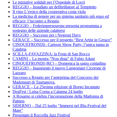
Le iniziative solidali per l’Ospedale di Locri
REGGIO – Installato un defibrillatore al Tempietto
Il vino L’eroico della cooperativa costa viola
La medicina di genere per un sistema sanitario più equo ed
efficace: l’incontro a Reggio
REGGIO – Federimpreseuropa presenta programma a
sostegno delle aziende calabresi
REGGIO – Successo per i Negroni Days
GERACE – Successo per il progetto “Best Artist in Gerace”
CINQUEFRONDI– Cartoon Show Party: l’unica tappa in
Calabria
SCILLA-FAVAZZINA: la Festa di San Rocco
CAMINI – La mostra “Non dista” di Fabio Adani
CINQUEFRONDI (RC) – Domenica la sagra contadina
REGGIO – Inaugurato il nuovo Lungomare Cicerone di
Lazzaro
Successo a Reggio per l’anteprima del Concorso dei
Madonnari di Taurianova.
GERACE – La 25esima edizione di Borgo Incantato
DeaFest / Luisa Corna a Calanna 24 luglio
A Rosarno si celebra l’incoronazione della Madonna di
Patmos
SIDERNO – Dal 25 luglio “Immersi nel Blu-Festival del
Mare”
Presentato il Roccella Jazz Festival