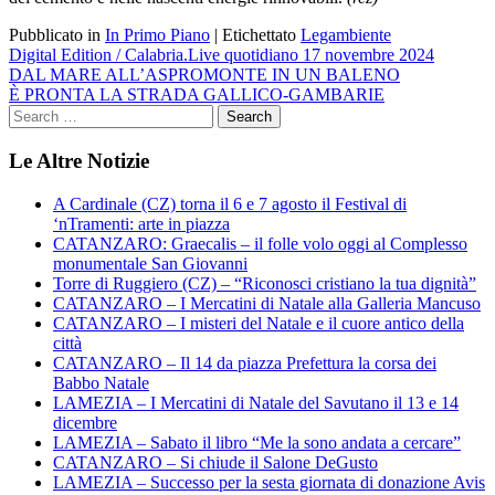
Pubblicato in
In Primo Piano
|
Etichettato
Legambiente
Navigazione
Digital Edition / Calabria.Live quotidiano 17 novembre 2024
DAL MARE ALL’ASPROMONTE IN UN BALENO
articoli
È PRONTA LA STRADA GALLICO-GAMBARIE
Le Altre Notizie
A Cardinale (CZ) torna il 6 e 7 agosto il Festival di
‘nTramenti: arte in piazza
CATANZARO: Graecalis – il folle volo oggi al Complesso
monumentale San Giovanni
Torre di Ruggiero (CZ) – “Riconosci cristiano la tua dignità”
CATANZARO – I Mercatini di Natale alla Galleria Mancuso
CATANZARO – I misteri del Natale e il cuore antico della
città
CATANZARO – Il 14 da piazza Prefettura la corsa dei
Babbo Natale
LAMEZIA – I Mercatini di Natale del Savutano il 13 e 14
dicembre
LAMEZIA – Sabato il libro “Me la sono andata a cercare”
CATANZARO – Si chiude il Salone DeGusto
LAMEZIA – Successo per la sesta giornata di donazione Avis