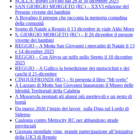
SCILLA: Borgo DiVino dal 26 al 30 dicembre 2025
SAN GIORGIO MORGETO (RC) – XXVI edizione del
Presepe vivente dei bambini
A Bovalino il presepe che racconta la memoria contadina
della comunità
Sogno di Natale a Reggio il 13 dicembre in viale Aldo Moro
S. GIORGIO MORGETO (RC) – Il 26 dicembre il presepe
vivente dei bambini
REGGIO – A Motta San Giovanni i mercatini di Natale il 13
e 14 dicembre 2025
REGGIO – Con Abyss un tuffo nello Stretto il 18 dicembre
2025
REGGIO – A Gallico la benedizione dei motociclisti e dei
caschi il 21-dicembre
CINQUEFRONDI (RC) – Si presenta il libro “Mi svelo”
A Lazzaro di Motta San Giovanni Inaugurato il Museo delle
Identità Territoriali della Calabria
A Mosorrofa premiati gli alunni più meritevoli e un gesto di
bontà
Da marzo 2026 l’inizio dei lavori sulla Diga sul Lordo di
Siderno
Caulonia contro Metrocity RC per abbandono strade
provinciali
Giornata mondiale vista, grande partecipazione all’iniziativa
della UICI di Reggio