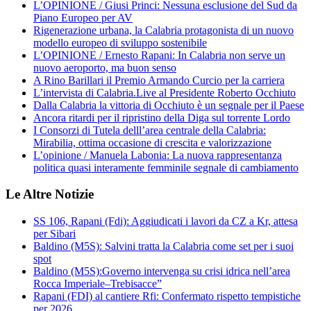
L’OPINIONE / Giusi Princi: Nessuna esclusione del Sud da
Piano Europeo per AV
Rigenerazione urbana, la Calabria protagonista di un nuovo
modello europeo di sviluppo sostenibile
L’OPINIONE / Ernesto Rapani: In Calabria non serve un
nuovo aeroporto, ma buon senso
A Rino Barillari il Premio Armando Curcio per la carriera
L’intervista di Calabria.Live al Presidente Roberto Occhiuto
Dalla Calabria la vittoria di Occhiuto è un segnale per il Paese
Ancora ritardi per il ripristino della Diga sul torrente Lordo
I Consorzi di Tutela delll’area centrale della Calabria:
Mirabilia, ottima occasione di crescita e valorizzazione
L’opinione / Manuela Labonia: La nuova rappresentanza
politica quasi interamente femminile segnale di cambiamento
Le Altre Notizie
SS 106, Rapani (Fdi): Aggiudicati i lavori da CZ a Kr, attesa
per Sibari
Baldino (M5S): Salvini tratta la Calabria come set per i suoi
spot
Baldino (M5S):Governo intervenga su crisi idrica nell’area
Rocca Imperiale–Trebisacce”
Rapani (FDI) al cantiere Rfi: Confermato rispetto tempistiche
per 2026