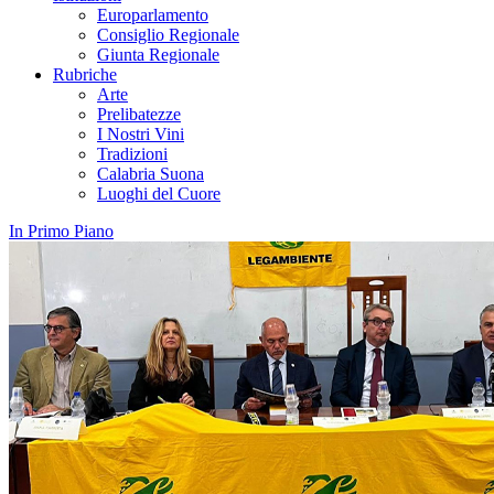
Europarlamento
Consiglio Regionale
Giunta Regionale
Rubriche
Arte
Prelibatezze
I Nostri Vini
Tradizioni
Calabria Suona
Luoghi del Cuore
In Primo Piano