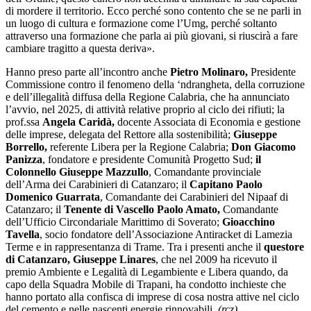
di mordere il territorio. Ecco perché sono contento che se ne parli in
un luogo di cultura e formazione come l’Umg, perché soltanto
attraverso una formazione che parla ai più giovani, si riuscirà a fare
cambiare tragitto a questa deriva».
Hanno preso parte all’incontro anche
Pietro Molinaro,
Presidente
Commissione contro il fenomeno della ‘ndrangheta, della corruzione
e dell’illegalità diffusa della Regione Calabria, che ha annunciato
l’avvio, nel 2025, di attività relative proprio al ciclo dei rifiuti; la
prof.ssa
Angela Caridà,
docente Associata di Economia e gestione
delle imprese, delegata del Rettore alla sostenibilità;
Giuseppe
Borrello,
referente Libera per la Regione Calabria;
Don Giacomo
Panizza
, fondatore e presidente Comunità Progetto Sud;
il
Colonnello Giuseppe Mazzullo
, Comandante provinciale
dell’Arma dei Carabinieri di Catanzaro; il
Capitano Paolo
Domenico Guarrata
, Comandante dei Carabinieri del Nipaaf di
Catanzaro; il
Tenente di Vascello Paolo Amato,
Comandante
dell’Ufficio Circondariale Marittimo di Soverato;
Gioacchino
Tavella
, socio fondatore dell’Associazione Antiracket di Lamezia
Terme e in rappresentanza di Trame. Tra i presenti anche il
questore
di Catanzaro, Giuseppe Linares
, che nel 2009 ha ricevuto il
premio Ambiente e Legalità di Legambiente e Libera quando, da
capo della Squadra Mobile di Trapani, ha condotto inchieste che
hanno portato alla confisca di imprese di cosa nostra attive nel ciclo
del cemento e nelle nascenti energie rinnovabili.
(rcz)