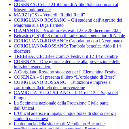
COSENZA: Cella 121 il libro di Attilio Sabato domani al
Museo multimediale
MARZI (CS) – Venerdì “Radici Reali”
CORIGLIANO ROSSANO – Gli studenti dell’Agrario del
Majorana alla Diga Farneto
DIAMANTE – Vicoli in Festival il 27 e 28 dicembre 2025
Belcastro (CS) il 28 ritorna il tradizionale mercatino di Natale
CORIGLIANO-ROSSANO: Capodanno con i Negramaro
CORIGLIANO-ROSSANO: Tombola benefica Aido il 14
dicembre
TREBISACCE: 3Bee Comics Festival il 12-14 dicembre
COSENZA – Due giornate dedicate alla prevenzione delle
infezioni ospedaliere
A Corigliano Rossano successo per il Clementina Festival
COSENZA – Si presenta il libro “L’orologiaio di Brest”
CORIGLIANO ROSSANO – Istituzioni e imprese a
confronto sulla tutela della prevenzione
CAMIGLIATELLO SILANO – L’11 e il 12 la Sagra del
Fungo
La Settimana nazionale della Protezione Civile parte
dall’Unical
L’Unical aderisce a Iupals: cinque borse di studio per gli
studenti palestinesi
La denuncia della sindaca di Mendicino Bucarelli:
nsufficiente ripristino idrico a contrada Rosario