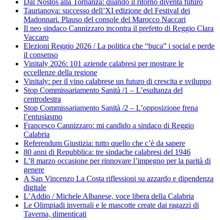
Dal Nostos alla Tornanza: quando il ritorno diventa futuro
Taurianova: successo dell’XI edizione del Festival dei
Madonnari. Plauso del console del Marocco Naccari
Il neo sindaco Cannizzaro incontra il prefetto di Reggio Clara
Vaccaro
Elezioni Reggio 2026 / La politica che “buca” i social e perde
il consenso
Vinitaly 2026: 101 aziende calabresi per mostrare le
eccellenze della regione
Vinitaly: per il vino calabrese un futuro di crescita e sviluppo
Stop Commissariamento Sanità /1 – L’esultanza del
centrodestra
Stop Commissariamento Sanità /2 – L’opposizione frena
l’entusiasmo
Francesco Cannizzaro: mi candido a sindaco di Reggio
Calabria
Referendum Giustizia: tutto quello che c’è da sapere
80 anni di Repubblica: tre sindache calabresi del 1946
L’8 marzo occasione per rinnovare l’impegno per la parità di
genere
A San Vincenzo La Costa riflessioni su azzardo e dipendenza
digitale
L’Addio / Michele Albanese, voce libera della Calabria
Le Olimpiadi invernali e le mascotte create dai ragazzi di
Taverna, dimenticati