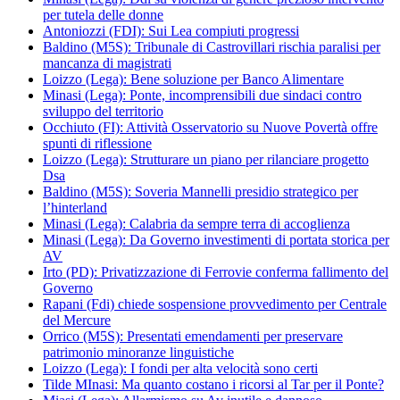
per tutela delle donne
Antoniozzi (FDI): Sui Lea compiuti progressi
Baldino (M5S): Tribunale di Castrovillari rischia paralisi per
mancanza di magistrati
Loizzo (Lega): Bene soluzione per Banco Alimentare
Minasi (Lega): Ponte, incomprensibili due sindaci contro
sviluppo del territorio
Occhiuto (FI): Attività Osservatorio su Nuove Povertà offre
spunti di riflessione
Loizzo (Lega): Strutturare un piano per rilanciare progetto
Dsa
Baldino (M5S): Soveria Mannelli presidio strategico per
l’hinterland
Minasi (Lega): Calabria da sempre terra di accoglienza
Minasi (Lega): Da Governo investimenti di portata storica per
AV
Irto (PD): Privatizzazione di Ferrovie conferma fallimento del
Governo
Rapani (Fdi) chiede sospensione provvedimento per Centrale
del Mercure
Orrico (M5S): Presentati emendamenti per preservare
patrimonio minoranze linguistiche
Loizzo (Lega): I fondi per alta velocità sono certi
Tilde MInasi: Ma quanto costano i ricorsi al Tar per il Ponte?