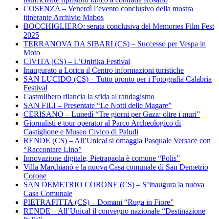
COSENZA – Venerdì l’evento conclusivo della mostra
itinerante Archivio Mabos
BOCCHIGLIERO: serata conclusiva del Memories Film Fest
2025
TERRANOVA DA SIBARI (CS) – Successo per Vespa in
Moto
CIVITA (CS) – L’Onirika Festival
Inaugurato a Lorica il Centro informazioni turistiche
SAN LUCIDO (CS) – Tutto pronto per i Fotografia Calabria
Festival
Castrolibero rilancia la sfida al randagismo
SAN FILI – Presentate “Le Notti delle Magare”
CERISANO – Lunedì “Tre giorni per Gaza: oltre i muri”
Giornalisti e tour operator al Parco Archeologico di
Castiglione e Museo Civico di Paludi
RENDE (CS) – All’Unical si omaggia Pasquale Versace con
“Raccontare Lino”
Innovazione digitale, Pietrapaola è comune “Polis”
Villa Marchianò è la nuova Casa comunale di San Demetrio
Corone
SAN DEMETRIO CORONE (CS) – S’inaugura la nuova
Casa Comunale
PIETRAFITTA (CS) – Domani “Ruga in Fiore”
RENDE – All’Unical il convegno nazionale “Destinazione