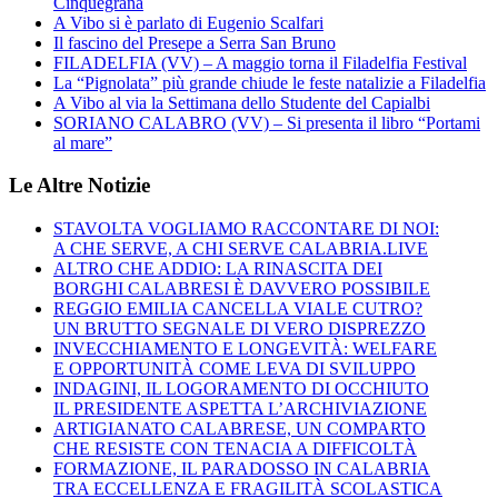
Cinquegrana
A Vibo si è parlato di Eugenio Scalfari
Il fascino del Presepe a Serra San Bruno
FILADELFIA (VV) – A maggio torna il Filadelfia Festival
La “Pignolata” più grande chiude le feste natalizie a Filadelfia
A Vibo al via la Settimana dello Studente del Capialbi
SORIANO CALABRO (VV) – Si presenta il libro “Portami
al mare”
Le Altre Notizie
STAVOLTA VOGLIAMO RACCONTARE DI NOI:
A CHE SERVE, A CHI SERVE CALABRIA.LIVE
ALTRO CHE ADDIO: LA RINASCITA DEI
BORGHI CALABRESI È DAVVERO POSSIBILE
REGGIO EMILIA CANCELLA VIALE CUTRO?
UN BRUTTO SEGNALE DI VERO DISPREZZO
INVECCHIAMENTO E LONGEVITÀ: WELFARE
E OPPORTUNITÀ COME LEVA DI SVILUPPO
INDAGINI, IL LOGORAMENTO DI OCCHIUTO
IL PRESIDENTE ASPETTA L’ARCHIVIAZIONE
ARTIGIANATO CALABRESE, UN COMPARTO
CHE RESISTE CON TENACIA A DIFFICOLTÀ
FORMAZIONE, IL PARADOSSO IN CALABRIA
TRA ECCELLENZA E FRAGILITÀ SCOLASTICA