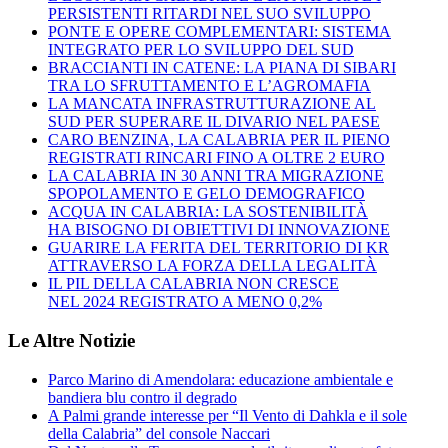
PERSISTENTI RITARDI NEL SUO SVILUPPO
PONTE E OPERE COMPLEMENTARI: SISTEMA
INTEGRATO PER LO SVILUPPO DEL SUD
BRACCIANTI IN CATENE: LA PIANA DI SIBARI
TRA LO SFRUTTAMENTO E L’AGROMAFIA
LA MANCATA INFRASTRUTTURAZIONE AL
SUD PER SUPERARE IL DIVARIO NEL PAESE
CARO BENZINA, LA CALABRIA PER IL PIENO
REGISTRATI RINCARI FINO A OLTRE 2 EURO
LA CALABRIA IN 30 ANNI TRA MIGRAZIONE
SPOPOLAMENTO E GELO DEMOGRAFICO
ACQUA IN CALABRIA: LA SOSTENIBILITÀ
HA BISOGNO DI OBIETTIVI DI INNOVAZIONE
GUARIRE LA FERITA DEL TERRITORIO DI KR
ATTRAVERSO LA FORZA DELLA LEGALITÀ
IL PIL DELLA CALABRIA NON CRESCE
NEL 2024 REGISTRATO A MENO 0,2%
Le Altre Notizie
Parco Marino di Amendolara: educazione ambientale e
bandiera blu contro il degrado
A Palmi grande interesse per “Il Vento di Dahkla e il sole
della Calabria” del console Naccari