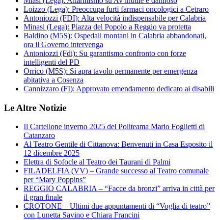
Miasi (Lega): Allarmismo su Av inutile e dannoso
Loizzo (Lega): Preoccupa furti farmaci oncologici a Cetraro
Antoniozzi (FDI): Alta velocità indispensabile per Calabria
Minasi (Lega): Piazza del Popolo a Reggio va protetta
Baldino (M5S): Ospedali montani in Calabria abbandonati,
ora il Governo intervenga
Antoniozzi (Fdi): Su garantismo confronto con forze
intelligenti del PD
Orrico (M5S): Si apra tavolo permanente per emergenza
abitativa a Cosenza
Cannizzaro (FI): Approvato emendamento dedicato ai disabili
Le Altre Notizie
Il Cartellone inverno 2025 del Politeama Mario Foglietti di
Catanzaro
Al Teatro Gentile di Cittanova: Benvenuti in Casa Esposito il
12 dicembre 2025
Elettra di Sofocle al Teatro dei Taurani di Palmi
FILADELFIA (VV) – Grande successo al Teatro comunale
per “Mary Poppins”
REGGIO CALABRIA – “Facce da bronzi” arriva in città per
il gran finale
CROTONE – Ultimi due appuntamenti di “Voglia di teatro”
con Lunetta Savino e Chiara Francini