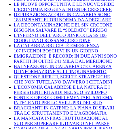
LE NUOVE OPPORTUNITÀ E LE NUOVE SFIDE
L’ECONOMIA REGGINA INTENDE CRESCERE
DEPURAZIONE ACQUE: IN CALABRIA SONO
188 IMPIANTI FUORI NORMA DA ADEGUARE
LA DECONTAMINAZIONE DEL SIN CROTONE
BISOGNA SALVARE IL “SOLDATO” ERRIGO
L’INFERNO DELL’ARCO JONICO: LA SS 106
CORIGLIANO ROSSANO-CROTONE
LA CALABRIA BRUCIA, È EMERGENZA
107 INCENDI BOSCHIVI IN UN GIORNO
EMIGRAZIONE, È RECORD: IN DUE ANNI SONO
PARTITI IN OLTRE 241 MILA DAL MERIDIONE
BALNEAZIONE, IN CALABRIA C’È CARENZA
DI INFORMAZIONE SULL’INQUINAMENTO
QUESTIONE RIFIUTI, SCELTE STRATEGICHE
CHE NON TUTELANO DAVVERO I CITTADINI
L’ECONOMIA CALABRESE E LA NATURA E I
PERSISTENTI RITARDI NEL SUO SVILUPPO
PONTE E OPERE COMPLEMENTARI: SISTEMA
INTEGRATO PER LO SVILUPPO DEL SUD
BRACCIANTI IN CATENE: LA PIANA DI SIBARI
TRA LO SFRUTTAMENTO E L’AGROMAFIA
LA MANCATA INFRASTRUTTURAZIONE AL
SUD PER SUPERARE IL DIVARIO NEL PAESE
CARO BENZINA, LA CALABRIA PER IL PIENO