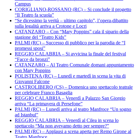
Campus
CORIGLIANO-ROSSANO (RC) – Si conclude il progetto
“Il Teatro fa scuola”
“Se dicessimo la verità – ultimo capitolo”, l’opera-dibattito
sulla legalità arriva a Crotone e Locri
CATANZARO – Con “Mary Poppins” cala il sipario della
stagione del “Teatro Kids”
PALMI (RC) – Successo di pubblico per la parodia de “I
promessi sposi”
REGGIO CALABRIA – Si avvicina la finale del festival
“Facce da bronzi”
CATANZARO – Al Teatro Comunale domani appuntamento
con Mary Poppins
POLISTENA (RC) – Lunedì e martedì in scena la vita di
Giovanni Falcone
CASTROLIBERO (CS) – Domenica uno spettacolo teatrale
per celebrare Franco Basaglia
REGGIO CALABRIA – Venerdì a Palazzo San Giorgio
arriva “La primavera di Persefone”
PALMI (RC) – Lunedì arriva al teatro Manfroce “Un sogno
ad Istanbul”
REGGIO CALABRIA – Venerdì al Cilea in scena lo
spettacolo “Ma non avevamo detto per sempre?”
PALMI (RC) – Applausi a scena aperta per Remo Girone al
Teatro Manfroce