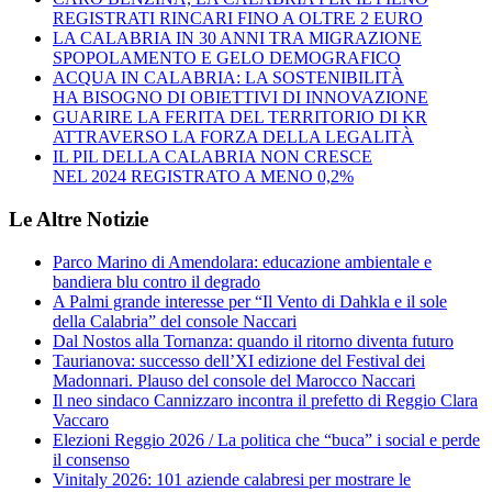
REGISTRATI RINCARI FINO A OLTRE 2 EURO
LA CALABRIA IN 30 ANNI TRA MIGRAZIONE
SPOPOLAMENTO E GELO DEMOGRAFICO
ACQUA IN CALABRIA: LA SOSTENIBILITÀ
HA BISOGNO DI OBIETTIVI DI INNOVAZIONE
GUARIRE LA FERITA DEL TERRITORIO DI KR
ATTRAVERSO LA FORZA DELLA LEGALITÀ
IL PIL DELLA CALABRIA NON CRESCE
NEL 2024 REGISTRATO A MENO 0,2%
Le Altre Notizie
Parco Marino di Amendolara: educazione ambientale e
bandiera blu contro il degrado
A Palmi grande interesse per “Il Vento di Dahkla e il sole
della Calabria” del console Naccari
Dal Nostos alla Tornanza: quando il ritorno diventa futuro
Taurianova: successo dell’XI edizione del Festival dei
Madonnari. Plauso del console del Marocco Naccari
Il neo sindaco Cannizzaro incontra il prefetto di Reggio Clara
Vaccaro
Elezioni Reggio 2026 / La politica che “buca” i social e perde
il consenso
Vinitaly 2026: 101 aziende calabresi per mostrare le