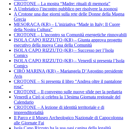
CROTONE – La mostra “Madre: rituali di memoria”
A Umbriatico l’incontro pubblico per risolvere la zoonosi
A Crotone una due giorni sulla rete delle Donne della Magna
Grecia
MESORACA (KR) – L’iniziativa “Made in Italy: Il Cuore
della Nostra Cultura”
CROTONE – L’incontro su Comunità energetiche rinnovabili
ISOLA CAPO RIZZUTO (KR) – Giunta approva progetto
esecutivo della nuova Casa della Comunità
ISOLA CAPO RIZZUTO (KR) – Successo per l’Isola
Comics
ISOLA CAPO RIZZUTO (KR) – Venerdì si presenta l’Isola
Comics
CIRÒ MARINA (KR) – Mariangela D’Agostino presidente
Avis
CROTONE – Si presenta il libro “Andrea oltre il pantalone
rosa”
CROTONE – Il convegno sulle nuove sfide per la pediatria
Venerdì a Cirò si celebra la 13esima Giornata regionale del
Calendario
CROTONE – A lezione di identità territoriale e di
imprenditorialità
Il Parco e il Museo Archeologico Nazionale di Capocolonna
alle Giornate Fai
Isola Capo Rizzuto ha la sua oasi canina della legalità