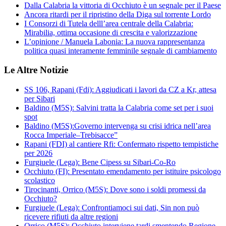
Dalla Calabria la vittoria di Occhiuto è un segnale per il Paese
Ancora ritardi per il ripristino della Diga sul torrente Lordo
I Consorzi di Tutela delll’area centrale della Calabria:
Mirabilia, ottima occasione di crescita e valorizzazione
L’opinione / Manuela Labonia: La nuova rappresentanza
politica quasi interamente femminile segnale di cambiamento
Le Altre Notizie
SS 106, Rapani (Fdi): Aggiudicati i lavori da CZ a Kr, attesa
per Sibari
Baldino (M5S): Salvini tratta la Calabria come set per i suoi
spot
Baldino (M5S):Governo intervenga su crisi idrica nell’area
Rocca Imperiale–Trebisacce”
Rapani (FDI) al cantiere Rfi: Confermato rispetto tempistiche
per 2026
Furgiuele (Lega): Bene Cipess su Sibari-Co-Ro
Occhiuto (FI): Presentato emendamento per istituire psicologo
scolastico
Tirocinanti, Orrico (M5S): Dove sono i soldi promessi da
Occhiuto?
Furgiuele (Lega): Confrontiamoci sui dati, Sin non può
ricevere rifiuti da altre regioni
Orrico (M5S): Occhiuto interviene tardi smentendo Regione