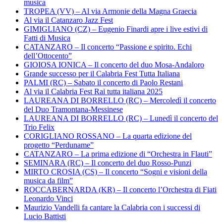
musica
TROPEA (VV) – Al via Armonie della Magna Graecia
Al via il Catanzaro Jazz Fest
GIMIGLIANO (CZ) – Eugenio Finardi apre i live estivi di
Fatti di Musica
CATANZARO – Il concerto “Passione e spirito. Echi
dell’Ottocento”
GIOIOSA IONICA – Il concerto del duo Mosa-Andaloro
Grande successo per il Calabria Fest Tutta Italiana
PALMI (RC) – Sabato il concerto di Paolo Restani
Al via il Calabria Fest Rai tutta italiana 2025
LAUREANA DI BORRELLO (RC) – Mercoledì il concerto
del Duo Tramontana-Messinese
LAUREANA DI BORRELLO (RC) – Lunedì il concerto del
Trio Felix
CORIGLIANO ROSSANO – La quarta edizione del
progetto “Perduname”
CATANZARO – La prima edizione di “Orchestra in Flauti”
SEMINARA (RC) – Il concerto del duo Rosso-Punzi
MIRTO CROSIA (CS) – Il concerto “Sogni e visioni della
musica da film”
ROCCABERNARDA (KR) – Il concerto l’Orchestra di Fiati
Leonardo Vinci
Maurizio Vandelli fa cantare la Calabria con i successi di
Lucio Battisti