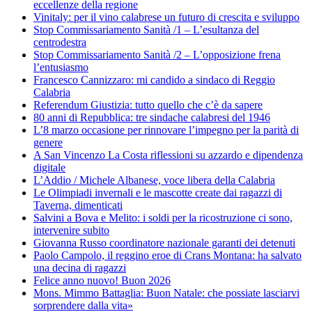
eccellenze della regione
Vinitaly: per il vino calabrese un futuro di crescita e sviluppo
Stop Commissariamento Sanità /1 – L’esultanza del
centrodestra
Stop Commissariamento Sanità /2 – L’opposizione frena
l’entusiasmo
Francesco Cannizzaro: mi candido a sindaco di Reggio
Calabria
Referendum Giustizia: tutto quello che c’è da sapere
80 anni di Repubblica: tre sindache calabresi del 1946
L’8 marzo occasione per rinnovare l’impegno per la parità di
genere
A San Vincenzo La Costa riflessioni su azzardo e dipendenza
digitale
L’Addio / Michele Albanese, voce libera della Calabria
Le Olimpiadi invernali e le mascotte create dai ragazzi di
Taverna, dimenticati
Salvini a Bova e Melito: i soldi per la ricostruzione ci sono,
intervenire subito
Giovanna Russo coordinatore nazionale garanti dei detenuti
Paolo Campolo, il reggino eroe di Crans Montana: ha salvato
una decina di ragazzi
Felice anno nuovo! Buon 2026
Mons. Mimmo Battaglia: Buon Natale: che possiate lasciarvi
sorprendere dalla vita»