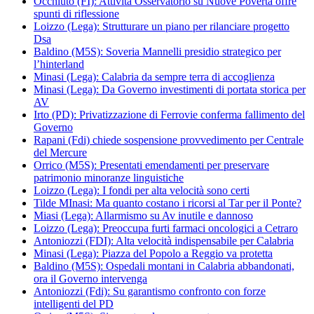
Occhiuto (FI): Attività Osservatorio su Nuove Povertà offre
spunti di riflessione
Loizzo (Lega): Strutturare un piano per rilanciare progetto
Dsa
Baldino (M5S): Soveria Mannelli presidio strategico per
l’hinterland
Minasi (Lega): Calabria da sempre terra di accoglienza
Minasi (Lega): Da Governo investimenti di portata storica per
AV
Irto (PD): Privatizzazione di Ferrovie conferma fallimento del
Governo
Rapani (Fdi) chiede sospensione provvedimento per Centrale
del Mercure
Orrico (M5S): Presentati emendamenti per preservare
patrimonio minoranze linguistiche
Loizzo (Lega): I fondi per alta velocità sono certi
Tilde MInasi: Ma quanto costano i ricorsi al Tar per il Ponte?
Miasi (Lega): Allarmismo su Av inutile e dannoso
Loizzo (Lega): Preoccupa furti farmaci oncologici a Cetraro
Antoniozzi (FDI): Alta velocità indispensabile per Calabria
Minasi (Lega): Piazza del Popolo a Reggio va protetta
Baldino (M5S): Ospedali montani in Calabria abbandonati,
ora il Governo intervenga
Antoniozzi (Fdi): Su garantismo confronto con forze
intelligenti del PD