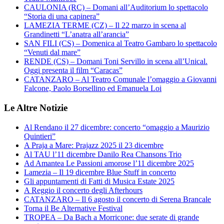
CAULONIA (RC) – Domani all’Auditorium lo spettacolo
“Storia di una capinera”
LAMEZIA TERME (CZ) – Il 22 marzo in scena al
Grandinetti “L’anatra all’arancia”
SAN FILI (CS) – Domenica al Teatro Gambaro lo spettacolo
“Venuti dal mare”
RENDE (CS) – Domani Toni Servillo in scena all’Unical.
Oggi presenta il film “Caracas”
CATANZARO – Al Teatro Comunale l’omaggio a Giovanni
Falcone, Paolo Borsellino ed Emanuela Loi
Le Altre Notizie
Al Rendano il 27 dicembre: concerto “omaggio a Maurizio
Quintieri”
A Praja a Mare: Prajazz 2025 il 23 dicembre
Al TAU l’11 dicembre Danilo Rea Chansons Trio
Ad Amantea Le Passioni amorose l’11 dicembre 2025
Lamezia – Il 19 dicembre Blue Stuff in concerto
Gli appuntamenti di Fatti di Musica Estate 2025
A Reggio il concerto degli Afterhours
CATANZARO – Il 6 agosto il concerto di Serena Brancale
Torna il Be Alternative Festival
TROPEA – Da Bach a Morricone: due serate di grande