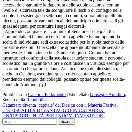
necessarie a garantire la riapertura delle scuole calabresi con un
livello di sicurezza tale da scongiurare il rischio di contagio nelle
scuole. Lo sostengo da settimane: i comuni, soprattutto quelli più
piccoli, possono trovare nei locali del municipio o in altre sedi gli
spazi adeguati per costituire i seggi elettorali».
«Apprendo con piacere – continua il Senatore – che già 185
Comuni italiani hanno accolto il mio appello e hanno operato la
scelta di individuare sedi extrascolastiche per lo svolgimento delle
prossime elezioni. Una scelta che appare indubbiamente sensata e
meritevole: l’attenzione che i Sindaci di questi Comuni hanno
mostrato nei confronti della scuola per tutelare studenti e personale
scolastico, ha un grande valore e costituisce un virtuoso esempio per
la comunità che rappresentano. Auspico che molti altri sindaci,
anche in Calabria, ascoltino questo mio accorato appello e,
prendendo esempio dai colleghi, possano optare per questa scelta»
conclude Auddino.
(rp)
Pubblicato in
Calabria Parlamento
|
Etichettato
Giuseppe Auddino
,
Senato della Repubblica
Navigazione
Catanzaro diventa ‘capitale’ del Design con il Materia Festival
C’È FISCALITÀ DI VANTAGGIO IN CALABRIA.
articoli
UN’OPPORTUNITÀ PER I NUOVI INVESTITORI