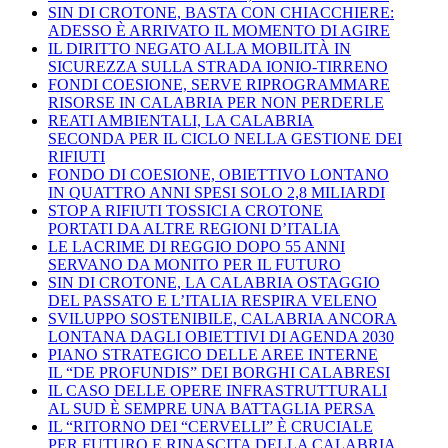
SIN DI CROTONE, BASTA CON CHIACCHIERE:
ADESSO È ARRIVATO IL MOMENTO DI AGIRE
IL DIRITTO NEGATO ALLA MOBILITÀ IN
SICUREZZA SULLA STRADA IONIO-TIRRENO
FONDI COESIONE, SERVE RIPROGRAMMARE
RISORSE IN CALABRIA PER NON PERDERLE
REATI AMBIENTALI, LA CALABRIA
SECONDA PER IL CICLO NELLA GESTIONE DEI
RIFIUTI
FONDO DI COESIONE, OBIETTIVO LONTANO
IN QUATTRO ANNI SPESI SOLO 2,8 MILIARDI
STOP A RIFIUTI TOSSICI A CROTONE
PORTATI DA ALTRE REGIONI D’ITALIA
LE LACRIME DI REGGIO DOPO 55 ANNI
SERVANO DA MONITO PER IL FUTURO
SIN DI CROTONE, LA CALABRIA OSTAGGIO
DEL PASSATO E L’ITALIA RESPIRA VELENO
SVILUPPO SOSTENIBILE, CALABRIA ANCORA
LONTANA DAGLI OBIETTIVI DI AGENDA 2030
PIANO STRATEGICO DELLE AREE INTERNE
IL “DE PROFUNDIS” DEI BORGHI CALABRESI
IL CASO DELLE OPERE INFRASTRUTTURALI
AL SUD È SEMPRE UNA BATTAGLIA PERSA
IL “RITORNO DEI “CERVELLI” È CRUCIALE
PER FUTURO E RINASCITA DELLA CALABRIA