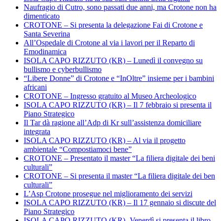
Naufragio di Cutro, sono passati due anni, ma Crotone non ha
dimenticato
CROTONE – Si presenta la delegazione Fai di Crotone e
Santa Severina
All’Ospedale di Crotone al via i lavori per il Reparto di
Emodinamica
ISOLA CAPO RIZZUTO (KR) – Lunedì il convegno su
bullismo e cyberbullismo
“Libere Donne” di Crotone e “InOltre” insieme per i bambini
africani
CROTONE – Ingresso gratuito al Museo Archeologico
ISOLA CAPO RIZZUTO (KR) – Il 7 febbraio si presenta il
Piano Strategico
Il Tar dà ragione all’Adp di Kr sull’assistenza domiciliare
integrata
ISOLA CAPO RIZZUTO (KR) – Al via il progetto
ambientale “Compostiamoci bene”
CROTONE – Presentato il master “La filiera digitale dei beni
culturali”
CROTONE – Si presenta il master “La filiera digitale dei ben
culturali”
L’Asp Crotone prosegue nel miglioramento dei servizi
ISOLA CAPO RIZZUTO (KR) – Il 17 gennaio si discute del
Piano Strategico
ISOLA CAPO RIZZUTO (KR)- Venerdì si presenta il libro