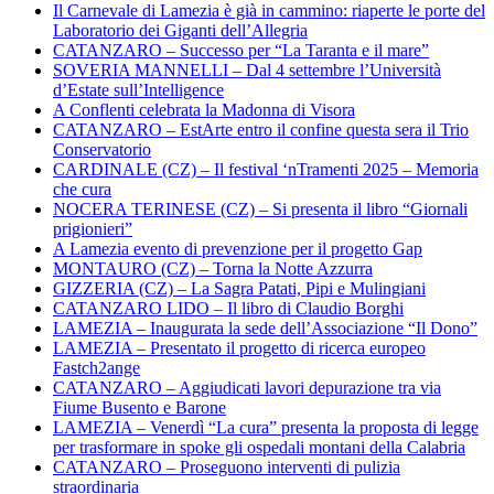
Il Carnevale di Lamezia è già in cammino: riaperte le porte del
Laboratorio dei Giganti dell’Allegria
CATANZARO – Successo per “La Taranta e il mare”
SOVERIA MANNELLI – Dal 4 settembre l’Università
d’Estate sull’Intelligence
A Conflenti celebrata la Madonna di Visora
CATANZARO – EstArte entro il confine questa sera il Trio
Conservatorio
CARDINALE (CZ) – Il festival ‘nTramenti 2025 – Memoria
che cura
NOCERA TERINESE (CZ) – Si presenta il libro “Giornali
prigionieri”
A Lamezia evento di prevenzione per il progetto Gap
MONTAURO (CZ) – Torna la Notte Azzurra
GIZZERIA (CZ) – La Sagra Patati, Pipi e Mulingiani
CATANZARO LIDO – Il libro di Claudio Borghi
LAMEZIA – Inaugurata la sede dell’Associazione “Il Dono”
LAMEZIA – Presentato il progetto di ricerca europeo
Fastch2ange
CATANZARO – Aggiudicati lavori depurazione tra via
Fiume Busento e Barone
LAMEZIA – Venerdì “La cura” presenta la proposta di legge
per trasformare in spoke gli ospedali montani della Calabria
CATANZARO – Proseguono interventi di pulizia
straordinaria