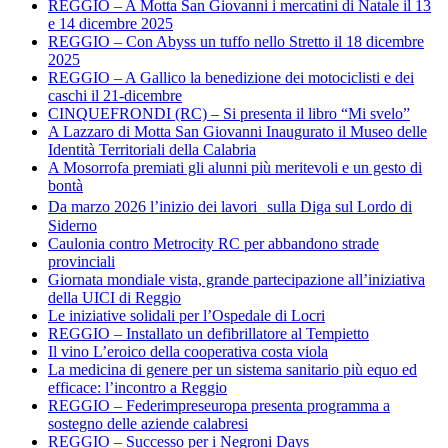
REGGIO – A Motta San Giovanni i mercatini di Natale il 13
e 14 dicembre 2025
REGGIO – Con Abyss un tuffo nello Stretto il 18 dicembre
2025
REGGIO – A Gallico la benedizione dei motociclisti e dei
caschi il 21-dicembre
CINQUEFRONDI (RC) – Si presenta il libro “Mi svelo”
A Lazzaro di Motta San Giovanni Inaugurato il Museo delle
Identità Territoriali della Calabria
A Mosorrofa premiati gli alunni più meritevoli e un gesto di
bontà
Da marzo 2026 l’inizio dei lavori sulla Diga sul Lordo di
Siderno
Caulonia contro Metrocity RC per abbandono strade
provinciali
Giornata mondiale vista, grande partecipazione all’iniziativa
della UICI di Reggio
Le iniziative solidali per l’Ospedale di Locri
REGGIO – Installato un defibrillatore al Tempietto
Il vino L’eroico della cooperativa costa viola
La medicina di genere per un sistema sanitario più equo ed
efficace: l’incontro a Reggio
REGGIO – Federimpreseuropa presenta programma a
sostegno delle aziende calabresi
REGGIO – Successo per i Negroni Days