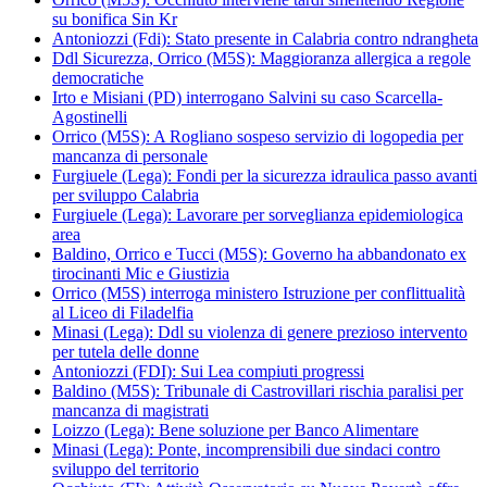
su bonifica Sin Kr
Antoniozzi (Fdi): Stato presente in Calabria contro ndrangheta
Ddl Sicurezza, Orrico (M5S): Maggioranza allergica a regole
democratiche
Irto e Misiani (PD) interrogano Salvini su caso Scarcella-
Agostinelli
Orrico (M5S): A Rogliano sospeso servizio di logopedia per
mancanza di personale
Furgiuele (Lega): Fondi per la sicurezza idraulica passo avanti
per sviluppo Calabria
Furgiuele (Lega): Lavorare per sorveglianza epidemiologica
area
Baldino, Orrico e Tucci (M5S): Governo ha abbandonato ex
tirocinanti Mic e Giustizia
Orrico (M5S) interroga ministero Istruzione per conflittualità
al Liceo di Filadelfia
Minasi (Lega): Ddl su violenza di genere prezioso intervento
per tutela delle donne
Antoniozzi (FDI): Sui Lea compiuti progressi
Baldino (M5S): Tribunale di Castrovillari rischia paralisi per
mancanza di magistrati
Loizzo (Lega): Bene soluzione per Banco Alimentare
Minasi (Lega): Ponte, incomprensibili due sindaci contro
sviluppo del territorio