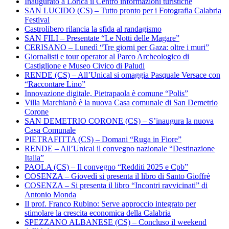
Inaugurato a Lorica il Centro informazioni turistiche
SAN LUCIDO (CS) – Tutto pronto per i Fotografia Calabria
Festival
Castrolibero rilancia la sfida al randagismo
SAN FILI – Presentate “Le Notti delle Magare”
CERISANO – Lunedì “Tre giorni per Gaza: oltre i muri”
Giornalisti e tour operator al Parco Archeologico di
Castiglione e Museo Civico di Paludi
RENDE (CS) – All’Unical si omaggia Pasquale Versace con
“Raccontare Lino”
Innovazione digitale, Pietrapaola è comune “Polis”
Villa Marchianò è la nuova Casa comunale di San Demetrio
Corone
SAN DEMETRIO CORONE (CS) – S’inaugura la nuova
Casa Comunale
PIETRAFITTA (CS) – Domani “Ruga in Fiore”
RENDE – All’Unical il convegno nazionale “Destinazione
Italia”
PAOLA (CS) – Il convegno “Redditi 2025 e Cpb”
COSENZA – Giovedì si presenta il libro di Santo Gioffrè
COSENZA – Si presenta il libro “Incontri ravvicinati” di
Antonio Monda
Il prof. Franco Rubino: Serve approccio integrato per
stimolare la crescita economica della Calabria
SPEZZANO ALBANESE (CS) – Concluso il weekend