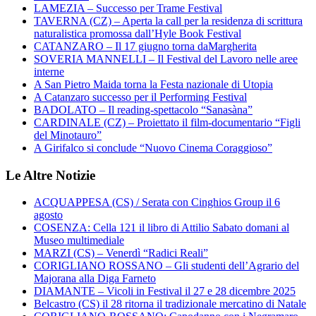
LAMEZIA – Successo per Trame Festival
TAVERNA (CZ) – Aperta la call per la residenza di scrittura
naturalistica promossa dall’Hyle Book Festival
CATANZARO – Il 17 giugno torna daMargherita
SOVERIA MANNELLI – Il Festival del Lavoro nelle aree
interne
A San Pietro Maida torna la Festa nazionale di Utopia
A Catanzaro successo per il Performing Festival
BADOLATO – Il reading-spettacolo “Sanasàna”
CARDINALE (CZ) – Proiettato il film-documentario “Figli
del Minotauro”
A Girifalco si conclude “Nuovo Cinema Coraggioso”
Le Altre Notizie
ACQUAPPESA (CS) / Serata con Cinghios Group il 6
agosto
COSENZA: Cella 121 il libro di Attilio Sabato domani al
Museo multimediale
MARZI (CS) – Venerdì “Radici Reali”
CORIGLIANO ROSSANO – Gli studenti dell’Agrario del
Majorana alla Diga Farneto
DIAMANTE – Vicoli in Festival il 27 e 28 dicembre 2025
Belcastro (CS) il 28 ritorna il tradizionale mercatino di Natale