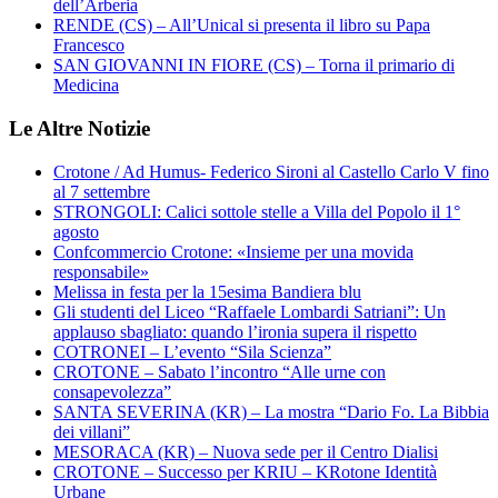
dell’Arberia
RENDE (CS) – All’Unical si presenta il libro su Papa
Francesco
SAN GIOVANNI IN FIORE (CS) – Torna il primario di
Medicina
Le Altre Notizie
Crotone / Ad Humus- Federico Sironi al Castello Carlo V fino
al 7 settembre
STRONGOLI: Calici sottole stelle a Villa del Popolo il 1°
agosto
Confcommercio Crotone: «Insieme per una movida
responsabile»
Melissa in festa per la 15esima Bandiera blu
Gli studenti del Liceo “Raffaele Lombardi Satriani”: Un
applauso sbagliato: quando l’ironia supera il rispetto
COTRONEI – L’evento “Sila Scienza”
CROTONE – Sabato l’incontro “Alle urne con
consapevolezza”
SANTA SEVERINA (KR) – La mostra “Dario Fo. La Bibbia
dei villani”
MESORACA (KR) – Nuova sede per il Centro Dialisi
CROTONE – Successo per KRIU – KRotone Identità
Urbane