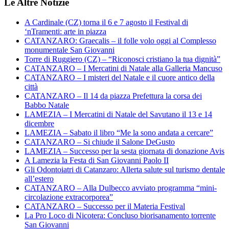
Le Altre Notizie
A Cardinale (CZ) torna il 6 e 7 agosto il Festival di
‘nTramenti: arte in piazza
CATANZARO: Graecalis – il folle volo oggi al Complesso
monumentale San Giovanni
Torre di Ruggiero (CZ) – “Riconosci cristiano la tua dignità”
CATANZARO – I Mercatini di Natale alla Galleria Mancuso
CATANZARO – I misteri del Natale e il cuore antico della
città
CATANZARO – Il 14 da piazza Prefettura la corsa dei
Babbo Natale
LAMEZIA – I Mercatini di Natale del Savutano il 13 e 14
dicembre
LAMEZIA – Sabato il libro “Me la sono andata a cercare”
CATANZARO – Si chiude il Salone DeGusto
LAMEZIA – Successo per la sesta giornata di donazione Avis
A Lamezia la Festa di San Giovanni Paolo II
Gli Odontoiatri di Catanzaro: Allerta salute sul turismo dentale
all’estero
CATANZARO – Alla Dulbecco avviato programma “mini-
circolazione extracorporea”
CATANZARO – Successo per il Materia Festival
La Pro Loco di Nicotera: Concluso biorisanamento torrente
San Giovanni