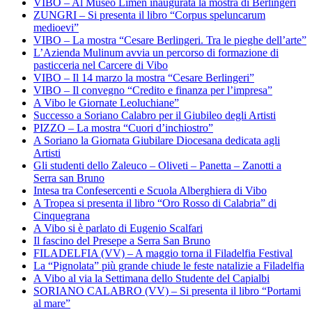
VIBO – Al Museo Lìmen inaugurata la mostra di Berlingeri
ZUNGRI – Si presenta il libro “Corpus speluncarum
medioevi”
VIBO – La mostra “Cesare Berlingeri. Tra le pieghe dell’arte”
L’Azienda Mulinum avvia un percorso di formazione di
pasticceria nel Carcere di Vibo
VIBO – Il 14 marzo la mostra “Cesare Berlingeri”
VIBO – Il convegno “Credito e finanza per l’impresa”
A Vibo le Giornate Leoluchiane”
Successo a Soriano Calabro per il Giubileo degli Artisti
PIZZO – La mostra “Cuori d’inchiostro”
A Soriano la Giornata Giubilare Diocesana dedicata agli
Artisti
Gli studenti dello Zaleuco – Oliveti – Panetta – Zanotti a
Serra san Bruno
Intesa tra Confesercenti e Scuola Alberghiera di Vibo
A Tropea si presenta il libro “Oro Rosso di Calabria” di
Cinquegrana
A Vibo si è parlato di Eugenio Scalfari
Il fascino del Presepe a Serra San Bruno
FILADELFIA (VV) – A maggio torna il Filadelfia Festival
La “Pignolata” più grande chiude le feste natalizie a Filadelfia
A Vibo al via la Settimana dello Studente del Capialbi
SORIANO CALABRO (VV) – Si presenta il libro “Portami
al mare”