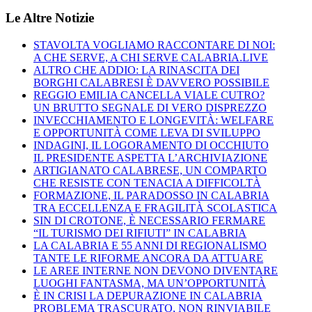
Le Altre Notizie
STAVOLTA VOGLIAMO RACCONTARE DI NOI:
A CHE SERVE, A CHI SERVE CALABRIA.LIVE
ALTRO CHE ADDIO: LA RINASCITA DEI
BORGHI CALABRESI È DAVVERO POSSIBILE
REGGIO EMILIA CANCELLA VIALE CUTRO?
UN BRUTTO SEGNALE DI VERO DISPREZZO
INVECCHIAMENTO E LONGEVITÀ: WELFARE
E OPPORTUNITÀ COME LEVA DI SVILUPPO
INDAGINI, IL LOGORAMENTO DI OCCHIUTO
IL PRESIDENTE ASPETTA L’ARCHIVIAZIONE
ARTIGIANATO CALABRESE, UN COMPARTO
CHE RESISTE CON TENACIA A DIFFICOLTÀ
FORMAZIONE, IL PARADOSSO IN CALABRIA
TRA ECCELLENZA E FRAGILITÀ SCOLASTICA
SIN DI CROTONE, È NECESSARIO FERMARE
“IL TURISMO DEI RIFIUTI” IN CALABRIA
LA CALABRIA E 55 ANNI DI REGIONALISMO
TANTE LE RIFORME ANCORA DA ATTUARE
LE AREE INTERNE NON DEVONO DIVENTARE
LUOGHI FANTASMA, MA UN’OPPORTUNITÀ
È IN CRISI LA DEPURAZIONE IN CALABRIA
PROBLEMA TRASCURATO, NON RINVIABILE