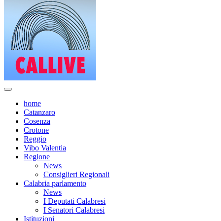
home
Catanzaro
Cosenza
Crotone
Reggio
Vibo Valentia
Regione
News
Consiglieri Regionali
Calabria parlamento
News
I Deputati Calabresi
I Senatori Calabresi
Istituzioni