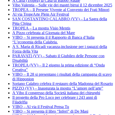
A Caria (Tropea) la Casa di Babbo Natale
Vibo Valentia – Sulle vie dei mastri birrai il 12 dicembre 2025
TROPEA – Il Presepe Vivente al Convento dei Frati Minori
Al via TropeArte Plein Air Festival
SAN COSTANTINO CALABRO (VV) – La Sagra della
Pitta Chjina
TROPEA – La mostra Visio Mentis
A Pizzo celebrata al Giornata del Mare
VIBO – Si presenta il il Rapporto di Banca d’Italia
“L’economia della Calabria.
A S. Maria di Ricadi vacanza-inclusione per i ragazzi della
Forza della Vita
PARAVATI (VV) – Sabato il Giubileo delle Persone con
Disabilità
TROPEA (VV) – Il 2 giugno la prima edizione di “Onda
Creativa”
VIBO – Il 28 si presentano i risultati della campagna di scavo
di Hipponion
Soriano Calabro celebra il restauro della Madonna del Rosario
PIZZO (VV) – Inaugurata la mostra “L’amore nell’arte”
A Vibo il congresso della Società italiana dei chirurghi
Il progetto della Pro Loco per celebrare i 243 anni di
Filadelfia
VIBO – Al via il Festival Pensa Tu
VIBO – Si presenta il libro “Inferi” di De Masi