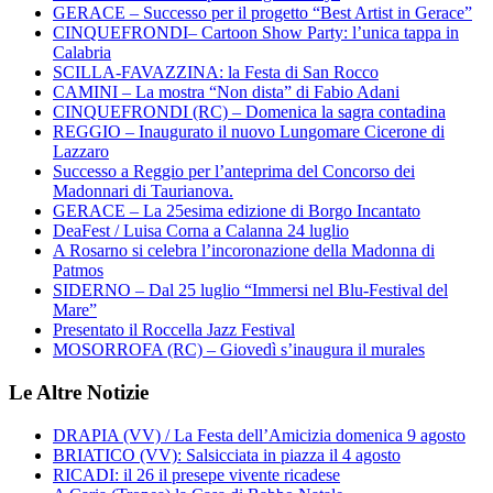
GERACE – Successo per il progetto “Best Artist in Gerace”
CINQUEFRONDI– Cartoon Show Party: l’unica tappa in
Calabria
SCILLA-FAVAZZINA: la Festa di San Rocco
CAMINI – La mostra “Non dista” di Fabio Adani
CINQUEFRONDI (RC) – Domenica la sagra contadina
REGGIO – Inaugurato il nuovo Lungomare Cicerone di
Lazzaro
Successo a Reggio per l’anteprima del Concorso dei
Madonnari di Taurianova.
GERACE – La 25esima edizione di Borgo Incantato
DeaFest / Luisa Corna a Calanna 24 luglio
A Rosarno si celebra l’incoronazione della Madonna di
Patmos
SIDERNO – Dal 25 luglio “Immersi nel Blu-Festival del
Mare”
Presentato il Roccella Jazz Festival
MOSORROFA (RC) – Giovedì s’inaugura il murales
Le Altre Notizie
DRAPIA (VV) / La Festa dell’Amicizia domenica 9 agosto
BRIATICO (VV): Salsicciata in piazza il 4 agosto
RICADI: il 26 il presepe vivente ricadese