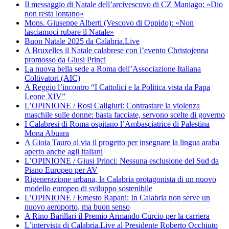
Il messaggio di Natale dell’arcivescovo di CZ Maniago: «Dio
non resta lontano»
Mons. Giuseppe Alberti (Vescovo di Oppido): «Non
lasciamoci rubare il Natale»
Buon Natale 2025 da Calabria.Live
A Bruxelles il Natale calabrese con l’evento Christojenna
promosso da Giusi Princi
La nuova bella sede a Roma dell’Associazione Italiana
Coltivatori (AIC)
A Reggio l’incontro “I Cattolici e la Politica vista da Papa
Leone XIV”
L’OPINIONE / Rosi Caligiuri: Contrastare la violenza
maschile sulle donne: basta facciate, servono scelte di governo
I Calabresi di Roma ospitano l’Ambasciatrice di Palestina
Mona Abuara
A Gioia Tauro al via il progetto per insegnare la lingua araba
aperto anche agli italiani
L’OPINIONE / Giusi Princi: Nessuna esclusione del Sud da
Piano Europeo per AV
Rigenerazione urbana, la Calabria protagonista di un nuovo
modello europeo di sviluppo sostenibile
L’OPINIONE / Ernesto Rapani: In Calabria non serve un
nuovo aeroporto, ma buon senso
A Rino Barillari il Premio Armando Curcio per la carriera
L’intervista di Calabria.Live al Presidente Roberto Occhiuto