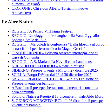
di mons. Staglianò
CROTONE / Chi è don Alberto Torriani, il nuovo
Arcivescovo
Le Altre Notizie
REGGIO / A Pellaro VIII Jamu Festival
REGGIO: Un viaggio tra le stanghe della Vara. Oggi allo
Sporting Stelle del Sud
REGGIO – Mercoledì la conferenza “Dalla filosofia al corpo:
la nascita del pensiero medico in Magna Grecia”
CINQUEFRONDI – Polisena presenta interrogazione su
Casa di Comunità
REGGIO – A S. Maria della Neve il coro Laudamus
S. ILARIO DELLO IONIO – Natale in musica
SIDERNO: Presepe vivente a Mirto il 27 dicembre 2025
SCILLA: Borgo DiVino dal 26 al 30 dicembre 2025
SAN GIORGIO MORGETO (RC) – XXVI edizione del
Presepe vivente dei bambini
A Bovalino il presepe che racconta la memoria contadina
della comunità
Sogno di Natale a Reggio il 13 dicembre in viale Aldo Moro
S. GIORGIO MORGETO (RC) – Il 26 dicembre il presepe
vivente dei bambini