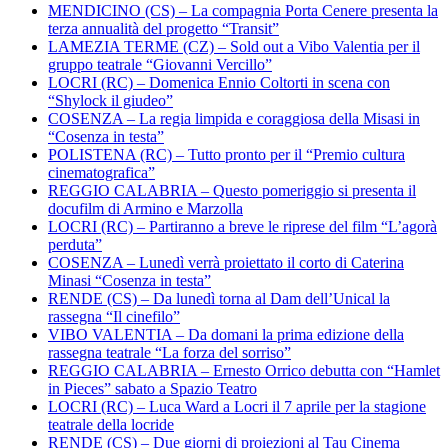
MENDICINO (CS) – La compagnia Porta Cenere presenta la
terza annualità del progetto “Transit”
LAMEZIA TERME (CZ) – Sold out a Vibo Valentia per il
gruppo teatrale “Giovanni Vercillo”
LOCRI (RC) – Domenica Ennio Coltorti in scena con
“Shylock il giudeo”
COSENZA – La regia limpida e coraggiosa della Misasi in
“Cosenza in testa”
POLISTENA (RC) – Tutto pronto per il “Premio cultura
cinematografica”
REGGIO CALABRIA – Questo pomeriggio si presenta il
docufilm di Armino e Marzolla
LOCRI (RC) – Partiranno a breve le riprese del film “L’agorà
perduta”
COSENZA – Lunedì verrà proiettato il corto di Caterina
Minasi “Cosenza in testa”
RENDE (CS) – Da lunedì torna al Dam dell’Unical la
rassegna “Il cinefilo”
VIBO VALENTIA – Da domani la prima edizione della
rassegna teatrale “La forza del sorriso”
REGGIO CALABRIA – Ernesto Orrico debutta con “Hamlet
in Pieces” sabato a Spazio Teatro
LOCRI (RC) – Luca Ward a Locri il 7 aprile per la stagione
teatrale della locride
RENDE (CS) – Due giorni di proiezioni al Tau Cinema