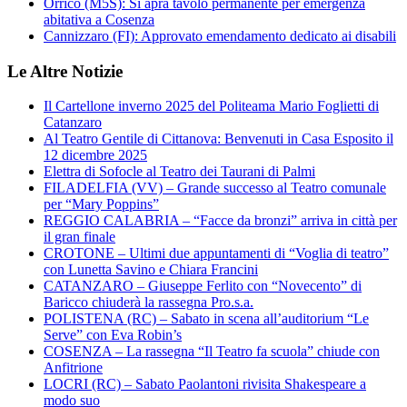
Orrico (M5S): Si apra tavolo permanente per emergenza
abitativa a Cosenza
Cannizzaro (FI): Approvato emendamento dedicato ai disabili
Le Altre Notizie
Il Cartellone inverno 2025 del Politeama Mario Foglietti di
Catanzaro
Al Teatro Gentile di Cittanova: Benvenuti in Casa Esposito il
12 dicembre 2025
Elettra di Sofocle al Teatro dei Taurani di Palmi
FILADELFIA (VV) – Grande successo al Teatro comunale
per “Mary Poppins”
REGGIO CALABRIA – “Facce da bronzi” arriva in città per
il gran finale
CROTONE – Ultimi due appuntamenti di “Voglia di teatro”
con Lunetta Savino e Chiara Francini
CATANZARO – Giuseppe Ferlito con “Novecento” di
Baricco chiuderà la rassegna Pro.s.a.
POLISTENA (RC) – Sabato in scena all’auditorium “Le
Serve” con Eva Robin’s
COSENZA – La rassegna “Il Teatro fa scuola” chiude con
Anfitrione
LOCRI (RC) – Sabato Paolantoni rivisita Shakespeare a
modo suo