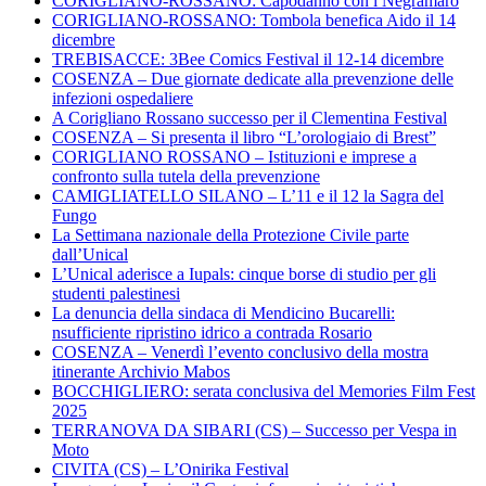
CORIGLIANO-ROSSANO: Capodanno con i Negramaro
CORIGLIANO-ROSSANO: Tombola benefica Aido il 14
dicembre
TREBISACCE: 3Bee Comics Festival il 12-14 dicembre
COSENZA – Due giornate dedicate alla prevenzione delle
infezioni ospedaliere
A Corigliano Rossano successo per il Clementina Festival
COSENZA – Si presenta il libro “L’orologiaio di Brest”
CORIGLIANO ROSSANO – Istituzioni e imprese a
confronto sulla tutela della prevenzione
CAMIGLIATELLO SILANO – L’11 e il 12 la Sagra del
Fungo
La Settimana nazionale della Protezione Civile parte
dall’Unical
L’Unical aderisce a Iupals: cinque borse di studio per gli
studenti palestinesi
La denuncia della sindaca di Mendicino Bucarelli:
nsufficiente ripristino idrico a contrada Rosario
COSENZA – Venerdì l’evento conclusivo della mostra
itinerante Archivio Mabos
BOCCHIGLIERO: serata conclusiva del Memories Film Fest
2025
TERRANOVA DA SIBARI (CS) – Successo per Vespa in
Moto
CIVITA (CS) – L’Onirika Festival