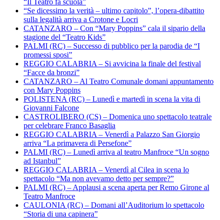
“Il Teatro fa scuola”
“Se dicessimo la verità – ultimo capitolo”, l’opera-dibattito
sulla legalità arriva a Crotone e Locri
CATANZARO – Con “Mary Poppins” cala il sipario della
stagione del “Teatro Kids”
PALMI (RC) – Successo di pubblico per la parodia de “I
promessi sposi”
REGGIO CALABRIA – Si avvicina la finale del festival
“Facce da bronzi”
CATANZARO – Al Teatro Comunale domani appuntamento
con Mary Poppins
POLISTENA (RC) – Lunedì e martedì in scena la vita di
Giovanni Falcone
CASTROLIBERO (CS) – Domenica uno spettacolo teatrale
per celebrare Franco Basaglia
REGGIO CALABRIA – Venerdì a Palazzo San Giorgio
arriva “La primavera di Persefone”
PALMI (RC) – Lunedì arriva al teatro Manfroce “Un sogno
ad Istanbul”
REGGIO CALABRIA – Venerdì al Cilea in scena lo
spettacolo “Ma non avevamo detto per sempre?”
PALMI (RC) – Applausi a scena aperta per Remo Girone al
Teatro Manfroce
CAULONIA (RC) – Domani all’Auditorium lo spettacolo
“Storia di una capinera”