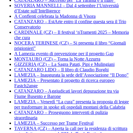
CATANZARO – Successo per “La Taranta e il mare”
SOVERIA MANNELLI – Dal 4 settembre l’Università
d’Estate sull’Intelligence
A Conflenti celebrata la Madonna di Visora
CATANZARO – EstArte entro il confine questa sera il Trio
Conservatorio
CARDINALE (CZ) – Il festival ‘nTramenti 2025 – Memoria
che cura
NOCERA TERINESE (CZ) – Si presenta il libro “Giornali
prigionieri”
A Lamezia evento di prevenzione per il progetto Gap
MONTAURO (CZ) – Torna la Notte Azzurra
GIZZERIA (CZ) – La Sagra Patati, Pipi e Mulingiani
CATANZARO LIDO – Il libro di Claudio Borghi
LAMEZIA – Inaugurata la sede dell’Associazione “Il Dono”
LAMEZIA – Presentato il progetto di ricerca europeo
Fastch2ange
CATANZARO – Aggiudicati lavori depurazione tra via
Fiume Busento e Barone
LAMEZIA – Venerdì “La cura” presenta la proposta di legge
per trasformare in spoke gli ospedali montani della Calabria
CATANZARO – Proseguono interventi di pulizia
straordinaria
LAMEZIA – Successo per Trame Festival
TAVERNA (CZ) – Aperta la call per la residenza di scrittura