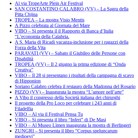
Al via TropeArte Plein Air Festival
SAN COSTANTINO CALABRO (VV) – La Sagra della
Pitta Chjina
TROPEA – La mostra Visio Mentis
A Pizzo celebrata al Giornata del Mare
VIBO – Si presenta il il Rapporto di Banca d’Italia
“L’economia della Calabria.
A S. Maria di Ricadi vacanza-inclusione per i ragazzi della
Forza della Vita
PARAVATI (VV) – Sabato il Giubileo delle Persone con
Disabilità
TROPEA (VV) – Il 2 giugno la prima edizione di “Onda
Creativa”
VIBO – Il 28 si presentano i risultati della campagna di scavo
di Hipponion
Soriano Calabro celebra il restauro della Madonna del Rosario
PIZZO (VV) – Inaugurata la mostra “L’amore nell’arte”
A Vibo il congresso della Società italiana dei chirurghi
Il progetto della Pro Loco per celebrare i 243 anni di
Filadelfia
VIBO – Al via il Festival Pensa Tu
VIBO – Si presenta il libro “Inferi” di De Masi
VIBO – Al Museo Lìmen inaugurata la mostra di Berlingeri
ZUNGRI – Si presenta il libro “Corpus speluncarum
medioevi”