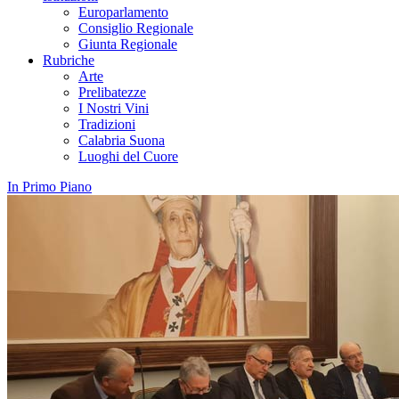
Europarlamento
Consiglio Regionale
Giunta Regionale
Rubriche
Arte
Prelibatezze
I Nostri Vini
Tradizioni
Calabria Suona
Luoghi del Cuore
In Primo Piano