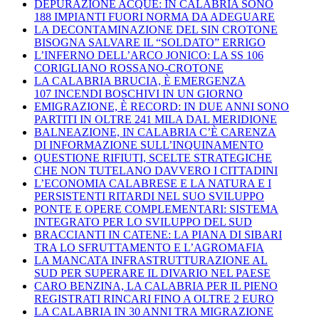
DEPURAZIONE ACQUE: IN CALABRIA SONO
188 IMPIANTI FUORI NORMA DA ADEGUARE
LA DECONTAMINAZIONE DEL SIN CROTONE
BISOGNA SALVARE IL “SOLDATO” ERRIGO
L’INFERNO DELL’ARCO JONICO: LA SS 106
CORIGLIANO ROSSANO-CROTONE
LA CALABRIA BRUCIA, È EMERGENZA
107 INCENDI BOSCHIVI IN UN GIORNO
EMIGRAZIONE, È RECORD: IN DUE ANNI SONO
PARTITI IN OLTRE 241 MILA DAL MERIDIONE
BALNEAZIONE, IN CALABRIA C’È CARENZA
DI INFORMAZIONE SULL’INQUINAMENTO
QUESTIONE RIFIUTI, SCELTE STRATEGICHE
CHE NON TUTELANO DAVVERO I CITTADINI
L’ECONOMIA CALABRESE E LA NATURA E I
PERSISTENTI RITARDI NEL SUO SVILUPPO
PONTE E OPERE COMPLEMENTARI: SISTEMA
INTEGRATO PER LO SVILUPPO DEL SUD
BRACCIANTI IN CATENE: LA PIANA DI SIBARI
TRA LO SFRUTTAMENTO E L’AGROMAFIA
LA MANCATA INFRASTRUTTURAZIONE AL
SUD PER SUPERARE IL DIVARIO NEL PAESE
CARO BENZINA, LA CALABRIA PER IL PIENO
REGISTRATI RINCARI FINO A OLTRE 2 EURO
LA CALABRIA IN 30 ANNI TRA MIGRAZIONE