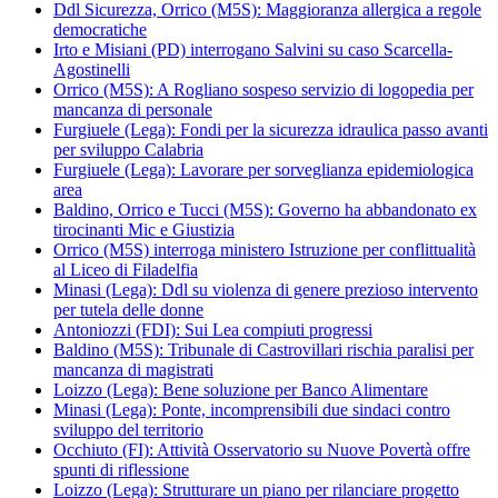
Ddl Sicurezza, Orrico (M5S): Maggioranza allergica a regole
democratiche
Irto e Misiani (PD) interrogano Salvini su caso Scarcella-
Agostinelli
Orrico (M5S): A Rogliano sospeso servizio di logopedia per
mancanza di personale
Furgiuele (Lega): Fondi per la sicurezza idraulica passo avanti
per sviluppo Calabria
Furgiuele (Lega): Lavorare per sorveglianza epidemiologica
area
Baldino, Orrico e Tucci (M5S): Governo ha abbandonato ex
tirocinanti Mic e Giustizia
Orrico (M5S) interroga ministero Istruzione per conflittualità
al Liceo di Filadelfia
Minasi (Lega): Ddl su violenza di genere prezioso intervento
per tutela delle donne
Antoniozzi (FDI): Sui Lea compiuti progressi
Baldino (M5S): Tribunale di Castrovillari rischia paralisi per
mancanza di magistrati
Loizzo (Lega): Bene soluzione per Banco Alimentare
Minasi (Lega): Ponte, incomprensibili due sindaci contro
sviluppo del territorio
Occhiuto (FI): Attività Osservatorio su Nuove Povertà offre
spunti di riflessione
Loizzo (Lega): Strutturare un piano per rilanciare progetto