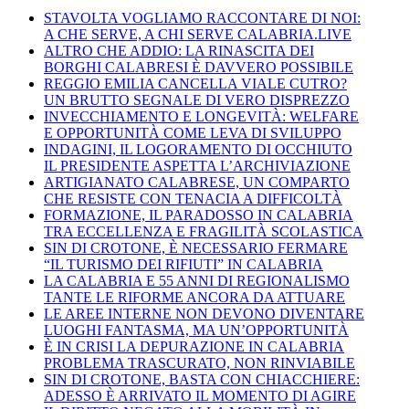
STAVOLTA VOGLIAMO RACCONTARE DI NOI:
A CHE SERVE, A CHI SERVE CALABRIA.LIVE
ALTRO CHE ADDIO: LA RINASCITA DEI
BORGHI CALABRESI È DAVVERO POSSIBILE
REGGIO EMILIA CANCELLA VIALE CUTRO?
UN BRUTTO SEGNALE DI VERO DISPREZZO
INVECCHIAMENTO E LONGEVITÀ: WELFARE
E OPPORTUNITÀ COME LEVA DI SVILUPPO
INDAGINI, IL LOGORAMENTO DI OCCHIUTO
IL PRESIDENTE ASPETTA L’ARCHIVIAZIONE
ARTIGIANATO CALABRESE, UN COMPARTO
CHE RESISTE CON TENACIA A DIFFICOLTÀ
FORMAZIONE, IL PARADOSSO IN CALABRIA
TRA ECCELLENZA E FRAGILITÀ SCOLASTICA
SIN DI CROTONE, È NECESSARIO FERMARE
“IL TURISMO DEI RIFIUTI” IN CALABRIA
LA CALABRIA E 55 ANNI DI REGIONALISMO
TANTE LE RIFORME ANCORA DA ATTUARE
LE AREE INTERNE NON DEVONO DIVENTARE
LUOGHI FANTASMA, MA UN’OPPORTUNITÀ
È IN CRISI LA DEPURAZIONE IN CALABRIA
PROBLEMA TRASCURATO, NON RINVIABILE
SIN DI CROTONE, BASTA CON CHIACCHIERE:
ADESSO È ARRIVATO IL MOMENTO DI AGIRE