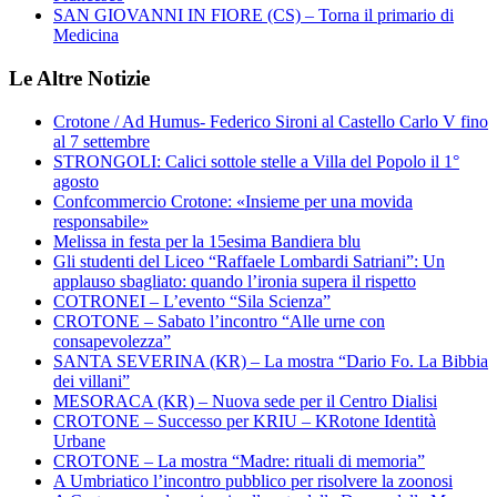
SAN GIOVANNI IN FIORE (CS) – Torna il primario di
Medicina
Le Altre Notizie
Crotone / Ad Humus- Federico Sironi al Castello Carlo V fino
al 7 settembre
STRONGOLI: Calici sottole stelle a Villa del Popolo il 1°
agosto
Confcommercio Crotone: «Insieme per una movida
responsabile»
Melissa in festa per la 15esima Bandiera blu
Gli studenti del Liceo “Raffaele Lombardi Satriani”: Un
applauso sbagliato: quando l’ironia supera il rispetto
COTRONEI – L’evento “Sila Scienza”
CROTONE – Sabato l’incontro “Alle urne con
consapevolezza”
SANTA SEVERINA (KR) – La mostra “Dario Fo. La Bibbia
dei villani”
MESORACA (KR) – Nuova sede per il Centro Dialisi
CROTONE – Successo per KRIU – KRotone Identità
Urbane
CROTONE – La mostra “Madre: rituali di memoria”
A Umbriatico l’incontro pubblico per risolvere la zoonosi