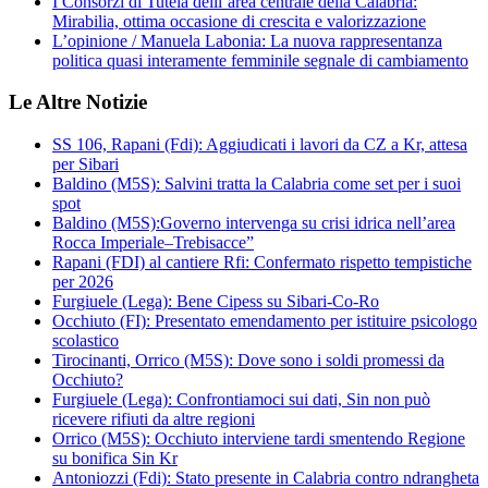
I Consorzi di Tutela delll’area centrale della Calabria:
Mirabilia, ottima occasione di crescita e valorizzazione
L’opinione / Manuela Labonia: La nuova rappresentanza
politica quasi interamente femminile segnale di cambiamento
Le Altre Notizie
SS 106, Rapani (Fdi): Aggiudicati i lavori da CZ a Kr, attesa
per Sibari
Baldino (M5S): Salvini tratta la Calabria come set per i suoi
spot
Baldino (M5S):Governo intervenga su crisi idrica nell’area
Rocca Imperiale–Trebisacce”
Rapani (FDI) al cantiere Rfi: Confermato rispetto tempistiche
per 2026
Furgiuele (Lega): Bene Cipess su Sibari-Co-Ro
Occhiuto (FI): Presentato emendamento per istituire psicologo
scolastico
Tirocinanti, Orrico (M5S): Dove sono i soldi promessi da
Occhiuto?
Furgiuele (Lega): Confrontiamoci sui dati, Sin non può
ricevere rifiuti da altre regioni
Orrico (M5S): Occhiuto interviene tardi smentendo Regione
su bonifica Sin Kr
Antoniozzi (Fdi): Stato presente in Calabria contro ndrangheta