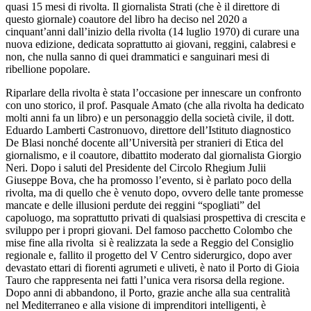
quasi 15 mesi di rivolta. Il giornalista Strati (che è il direttore di
questo giornale) coautore del libro ha deciso nel 2020 a
cinquant’anni dall’inizio della rivolta (14 luglio 1970) di curare una
nuova edizione, dedicata soprattutto ai giovani, reggini, calabresi e
non, che nulla sanno di quei drammatici e sanguinari mesi di
ribellione popolare.
Riparlare della rivolta è stata l’occasione per innescare un confronto
con uno storico, il prof. Pasquale Amato (che alla rivolta ha dedicato
molti anni fa un libro) e un personaggio della società civile, il dott.
Eduardo Lamberti Castronuovo, direttore dell’Istituto diagnostico
De Blasi nonché docente all’Università per stranieri di Etica del
giornalismo, e il coautore, dibattito moderato dal giornalista Giorgio
Neri. Dopo i saluti del Presidente del Circolo Rhegium Julii
Giuseppe Bova, che ha promosso l’evento, si è parlato poco della
rivolta, ma di quello che è venuto dopo, ovvero delle tante promesse
mancate e delle illusioni perdute dei reggini “spogliati” del
capoluogo, ma soprattutto privati di qualsiasi prospettiva di crescita e
sviluppo per i propri giovani. Del famoso pacchetto Colombo che
mise fine alla rivolta
si è realizzata la sede a Reggio del Consiglio
regionale e, fallito il progetto del V Centro siderurgico, dopo aver
devastato ettari di fiorenti agrumeti e uliveti, è nato il Porto di Gioia
Tauro che rappresenta nei fatti l’unica vera risorsa della regione.
Dopo anni di abbandono, il Porto, grazie anche alla sua centralità
nel Mediterraneo e alla visione di imprenditori intelligenti, è