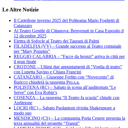
Le Altre Notizie
Il Cartellone inverno 2025 del Politeama Mario Foglietti di
Catanzaro
Al Teatro Gentile di Cittanova: Benvenuti in Casa Esposito il
12 dicembre 2025
Elettra di Sofocle al Teatro dei Taurani di Palmi
FILADELFIA (VV) – Grande successo al Teatro comunale
per “Mary Poppins”
REGGIO CALABRIA – “Facce da bronzi” arriva in città per
il gran finale
CROTONE – Ultimi due appuntamenti di “Voglia di teatro”
con Lunetta Savino e Chiara Francini
CATANZARO – Giuseppe Ferlito con “Novecento” di
Baricco chiuderà la rassegna Pro.s.a.
POLISTENA (RC) – Sabato in scena all’auditorium “Le
Serve” con Eva Robin’s
COSENZA – La rassegna “Il Teatro fa scuola” chiude con
Anfitrione
LOCRI (RC) – Sabato Paolantoni rivisita Shakespeare a
modo suo
MENDICINO (CS) – La compagnia Porta Cenere presenta la
terza annualità del progetto “Transit”