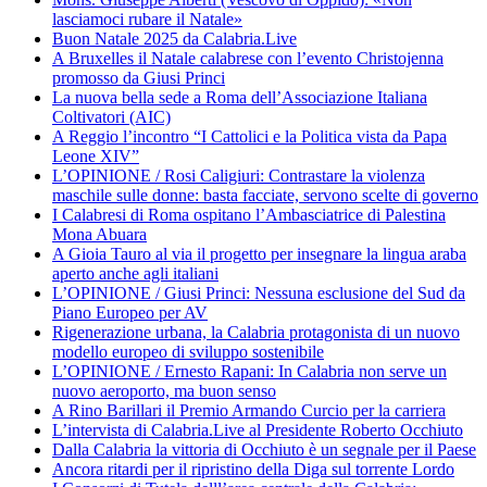
lasciamoci rubare il Natale»
Buon Natale 2025 da Calabria.Live
A Bruxelles il Natale calabrese con l’evento Christojenna
promosso da Giusi Princi
La nuova bella sede a Roma dell’Associazione Italiana
Coltivatori (AIC)
A Reggio l’incontro “I Cattolici e la Politica vista da Papa
Leone XIV”
L’OPINIONE / Rosi Caligiuri: Contrastare la violenza
maschile sulle donne: basta facciate, servono scelte di governo
I Calabresi di Roma ospitano l’Ambasciatrice di Palestina
Mona Abuara
A Gioia Tauro al via il progetto per insegnare la lingua araba
aperto anche agli italiani
L’OPINIONE / Giusi Princi: Nessuna esclusione del Sud da
Piano Europeo per AV
Rigenerazione urbana, la Calabria protagonista di un nuovo
modello europeo di sviluppo sostenibile
L’OPINIONE / Ernesto Rapani: In Calabria non serve un
nuovo aeroporto, ma buon senso
A Rino Barillari il Premio Armando Curcio per la carriera
L’intervista di Calabria.Live al Presidente Roberto Occhiuto
Dalla Calabria la vittoria di Occhiuto è un segnale per il Paese
Ancora ritardi per il ripristino della Diga sul torrente Lordo