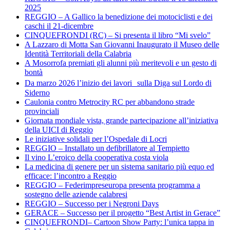
2025
REGGIO – A Gallico la benedizione dei motociclisti e dei
caschi il 21-dicembre
CINQUEFRONDI (RC) – Si presenta il libro “Mi svelo”
A Lazzaro di Motta San Giovanni Inaugurato il Museo delle
Identità Territoriali della Calabria
A Mosorrofa premiati gli alunni più meritevoli e un gesto di
bontà
Da marzo 2026 l’inizio dei lavori sulla Diga sul Lordo di
Siderno
Caulonia contro Metrocity RC per abbandono strade
provinciali
Giornata mondiale vista, grande partecipazione all’iniziativa
della UICI di Reggio
Le iniziative solidali per l’Ospedale di Locri
REGGIO – Installato un defibrillatore al Tempietto
Il vino L’eroico della cooperativa costa viola
La medicina di genere per un sistema sanitario più equo ed
efficace: l’incontro a Reggio
REGGIO – Federimpreseuropa presenta programma a
sostegno delle aziende calabresi
REGGIO – Successo per i Negroni Days
GERACE – Successo per il progetto “Best Artist in Gerace”
CINQUEFRONDI– Cartoon Show Party: l’unica tappa in