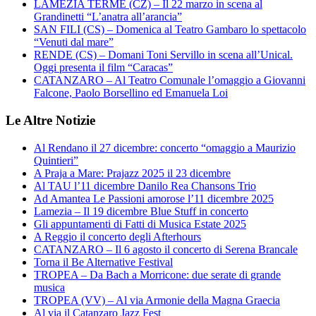
LAMEZIA TERME (CZ) – Il 22 marzo in scena al
Grandinetti “L’anatra all’arancia”
SAN FILI (CS) – Domenica al Teatro Gambaro lo spettacolo
“Venuti dal mare”
RENDE (CS) – Domani Toni Servillo in scena all’Unical.
Oggi presenta il film “Caracas”
CATANZARO – Al Teatro Comunale l’omaggio a Giovanni
Falcone, Paolo Borsellino ed Emanuela Loi
Le Altre Notizie
Al Rendano il 27 dicembre: concerto “omaggio a Maurizio
Quintieri”
A Praja a Mare: Prajazz 2025 il 23 dicembre
Al TAU l’11 dicembre Danilo Rea Chansons Trio
Ad Amantea Le Passioni amorose l’11 dicembre 2025
Lamezia – Il 19 dicembre Blue Stuff in concerto
Gli appuntamenti di Fatti di Musica Estate 2025
A Reggio il concerto degli Afterhours
CATANZARO – Il 6 agosto il concerto di Serena Brancale
Torna il Be Alternative Festival
TROPEA – Da Bach a Morricone: due serate di grande
musica
TROPEA (VV) – Al via Armonie della Magna Graecia
Al via il Catanzaro Jazz Fest