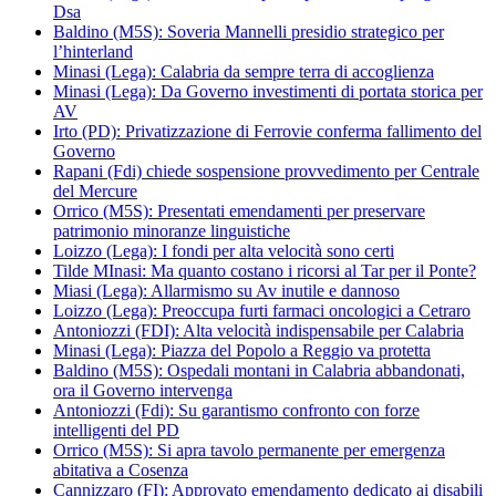
Dsa
Baldino (M5S): Soveria Mannelli presidio strategico per
l’hinterland
Minasi (Lega): Calabria da sempre terra di accoglienza
Minasi (Lega): Da Governo investimenti di portata storica per
AV
Irto (PD): Privatizzazione di Ferrovie conferma fallimento del
Governo
Rapani (Fdi) chiede sospensione provvedimento per Centrale
del Mercure
Orrico (M5S): Presentati emendamenti per preservare
patrimonio minoranze linguistiche
Loizzo (Lega): I fondi per alta velocità sono certi
Tilde MInasi: Ma quanto costano i ricorsi al Tar per il Ponte?
Miasi (Lega): Allarmismo su Av inutile e dannoso
Loizzo (Lega): Preoccupa furti farmaci oncologici a Cetraro
Antoniozzi (FDI): Alta velocità indispensabile per Calabria
Minasi (Lega): Piazza del Popolo a Reggio va protetta
Baldino (M5S): Ospedali montani in Calabria abbandonati,
ora il Governo intervenga
Antoniozzi (Fdi): Su garantismo confronto con forze
intelligenti del PD
Orrico (M5S): Si apra tavolo permanente per emergenza
abitativa a Cosenza
Cannizzaro (FI): Approvato emendamento dedicato ai disabili