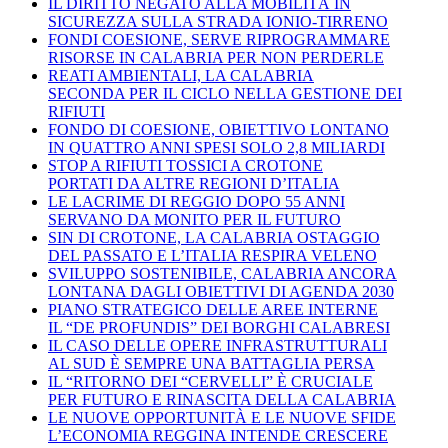
IL DIRITTO NEGATO ALLA MOBILITÀ IN
SICUREZZA SULLA STRADA IONIO-TIRRENO
FONDI COESIONE, SERVE RIPROGRAMMARE
RISORSE IN CALABRIA PER NON PERDERLE
REATI AMBIENTALI, LA CALABRIA
SECONDA PER IL CICLO NELLA GESTIONE DEI
RIFIUTI
FONDO DI COESIONE, OBIETTIVO LONTANO
IN QUATTRO ANNI SPESI SOLO 2,8 MILIARDI
STOP A RIFIUTI TOSSICI A CROTONE
PORTATI DA ALTRE REGIONI D’ITALIA
LE LACRIME DI REGGIO DOPO 55 ANNI
SERVANO DA MONITO PER IL FUTURO
SIN DI CROTONE, LA CALABRIA OSTAGGIO
DEL PASSATO E L’ITALIA RESPIRA VELENO
SVILUPPO SOSTENIBILE, CALABRIA ANCORA
LONTANA DAGLI OBIETTIVI DI AGENDA 2030
PIANO STRATEGICO DELLE AREE INTERNE
IL “DE PROFUNDIS” DEI BORGHI CALABRESI
IL CASO DELLE OPERE INFRASTRUTTURALI
AL SUD È SEMPRE UNA BATTAGLIA PERSA
IL “RITORNO DEI “CERVELLI” È CRUCIALE
PER FUTURO E RINASCITA DELLA CALABRIA
LE NUOVE OPPORTUNITÀ E LE NUOVE SFIDE
L’ECONOMIA REGGINA INTENDE CRESCERE