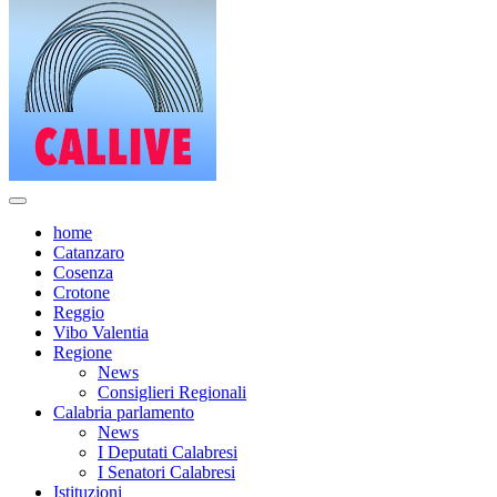
home
Catanzaro
Cosenza
Crotone
Reggio
Vibo Valentia
Regione
News
Consiglieri Regionali
Calabria parlamento
News
I Deputati Calabresi
I Senatori Calabresi
Istituzioni