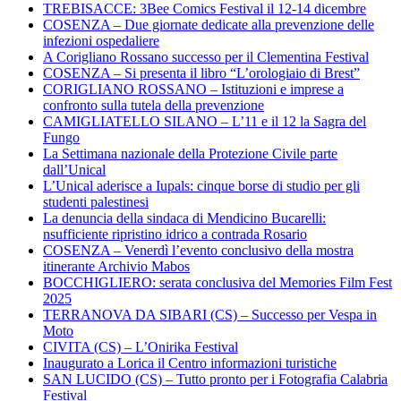
TREBISACCE: 3Bee Comics Festival il 12-14 dicembre
COSENZA – Due giornate dedicate alla prevenzione delle
infezioni ospedaliere
A Corigliano Rossano successo per il Clementina Festival
COSENZA – Si presenta il libro “L’orologiaio di Brest”
CORIGLIANO ROSSANO – Istituzioni e imprese a
confronto sulla tutela della prevenzione
CAMIGLIATELLO SILANO – L’11 e il 12 la Sagra del
Fungo
La Settimana nazionale della Protezione Civile parte
dall’Unical
L’Unical aderisce a Iupals: cinque borse di studio per gli
studenti palestinesi
La denuncia della sindaca di Mendicino Bucarelli:
nsufficiente ripristino idrico a contrada Rosario
COSENZA – Venerdì l’evento conclusivo della mostra
itinerante Archivio Mabos
BOCCHIGLIERO: serata conclusiva del Memories Film Fest
2025
TERRANOVA DA SIBARI (CS) – Successo per Vespa in
Moto
CIVITA (CS) – L’Onirika Festival
Inaugurato a Lorica il Centro informazioni turistiche
SAN LUCIDO (CS) – Tutto pronto per i Fotografia Calabria
Festival