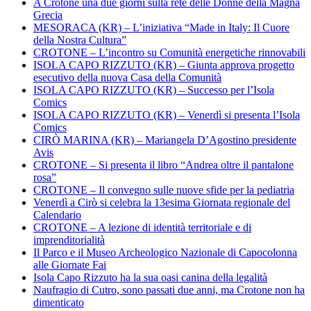
A Crotone una due giorni sulla rete delle Donne della Magna
Grecia
MESORACA (KR) – L’iniziativa “Made in Italy: Il Cuore
della Nostra Cultura”
CROTONE – L’incontro su Comunità energetiche rinnovabili
ISOLA CAPO RIZZUTO (KR) – Giunta approva progetto
esecutivo della nuova Casa della Comunità
ISOLA CAPO RIZZUTO (KR) – Successo per l’Isola
Comics
ISOLA CAPO RIZZUTO (KR) – Venerdì si presenta l’Isola
Comics
CIRÒ MARINA (KR) – Mariangela D’Agostino presidente
Avis
CROTONE – Si presenta il libro “Andrea oltre il pantalone
rosa”
CROTONE – Il convegno sulle nuove sfide per la pediatria
Venerdì a Cirò si celebra la 13esima Giornata regionale del
Calendario
CROTONE – A lezione di identità territoriale e di
imprenditorialità
Il Parco e il Museo Archeologico Nazionale di Capocolonna
alle Giornate Fai
Isola Capo Rizzuto ha la sua oasi canina della legalità
Naufragio di Cutro, sono passati due anni, ma Crotone non ha
dimenticato