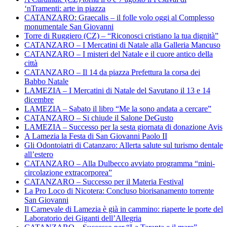
‘nTramenti: arte in piazza
CATANZARO: Graecalis – il folle volo oggi al Complesso
monumentale San Giovanni
Torre di Ruggiero (CZ) – “Riconosci cristiano la tua dignità”
CATANZARO – I Mercatini di Natale alla Galleria Mancuso
CATANZARO – I misteri del Natale e il cuore antico della
città
CATANZARO – Il 14 da piazza Prefettura la corsa dei
Babbo Natale
LAMEZIA – I Mercatini di Natale del Savutano il 13 e 14
dicembre
LAMEZIA – Sabato il libro “Me la sono andata a cercare”
CATANZARO – Si chiude il Salone DeGusto
LAMEZIA – Successo per la sesta giornata di donazione Avis
A Lamezia la Festa di San Giovanni Paolo II
Gli Odontoiatri di Catanzaro: Allerta salute sul turismo dentale
all’estero
CATANZARO – Alla Dulbecco avviato programma “mini-
circolazione extracorporea”
CATANZARO – Successo per il Materia Festival
La Pro Loco di Nicotera: Concluso biorisanamento torrente
San Giovanni
Il Carnevale di Lamezia è già in cammino: riaperte le porte del
Laboratorio dei Giganti dell’Allegria