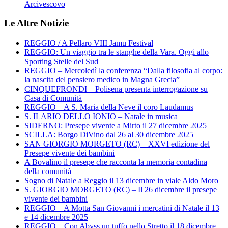
Arcivescovo
Le Altre Notizie
REGGIO / A Pellaro VIII Jamu Festival
REGGIO: Un viaggio tra le stanghe della Vara. Oggi allo
Sporting Stelle del Sud
REGGIO – Mercoledì la conferenza “Dalla filosofia al corpo:
la nascita del pensiero medico in Magna Grecia”
CINQUEFRONDI – Polisena presenta interrogazione su
Casa di Comunità
REGGIO – A S. Maria della Neve il coro Laudamus
S. ILARIO DELLO IONIO – Natale in musica
SIDERNO: Presepe vivente a Mirto il 27 dicembre 2025
SCILLA: Borgo DiVino dal 26 al 30 dicembre 2025
SAN GIORGIO MORGETO (RC) – XXVI edizione del
Presepe vivente dei bambini
A Bovalino il presepe che racconta la memoria contadina
della comunità
Sogno di Natale a Reggio il 13 dicembre in viale Aldo Moro
S. GIORGIO MORGETO (RC) – Il 26 dicembre il presepe
vivente dei bambini
REGGIO – A Motta San Giovanni i mercatini di Natale il 13
e 14 dicembre 2025
REGGIO – Con Abyss un tuffo nello Stretto il 18 dicembre