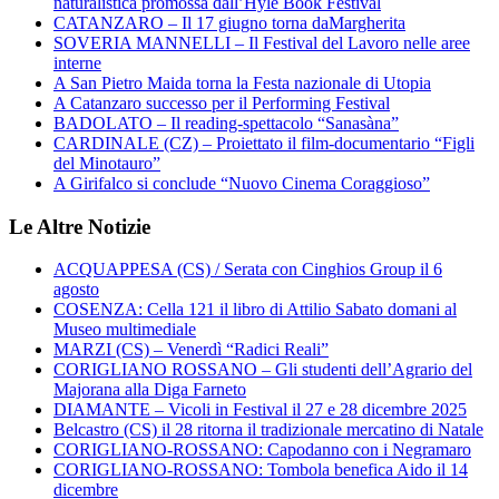
naturalistica promossa dall’Hyle Book Festival
CATANZARO – Il 17 giugno torna daMargherita
SOVERIA MANNELLI – Il Festival del Lavoro nelle aree
interne
A San Pietro Maida torna la Festa nazionale di Utopia
A Catanzaro successo per il Performing Festival
BADOLATO – Il reading-spettacolo “Sanasàna”
CARDINALE (CZ) – Proiettato il film-documentario “Figli
del Minotauro”
A Girifalco si conclude “Nuovo Cinema Coraggioso”
Le Altre Notizie
ACQUAPPESA (CS) / Serata con Cinghios Group il 6
agosto
COSENZA: Cella 121 il libro di Attilio Sabato domani al
Museo multimediale
MARZI (CS) – Venerdì “Radici Reali”
CORIGLIANO ROSSANO – Gli studenti dell’Agrario del
Majorana alla Diga Farneto
DIAMANTE – Vicoli in Festival il 27 e 28 dicembre 2025
Belcastro (CS) il 28 ritorna il tradizionale mercatino di Natale
CORIGLIANO-ROSSANO: Capodanno con i Negramaro
CORIGLIANO-ROSSANO: Tombola benefica Aido il 14
dicembre