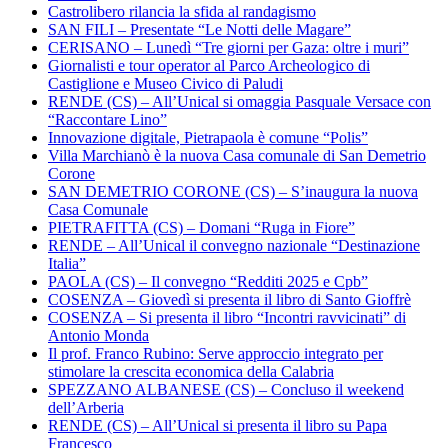
Castrolibero rilancia la sfida al randagismo
SAN FILI – Presentate “Le Notti delle Magare”
CERISANO – Lunedì “Tre giorni per Gaza: oltre i muri”
Giornalisti e tour operator al Parco Archeologico di
Castiglione e Museo Civico di Paludi
RENDE (CS) – All’Unical si omaggia Pasquale Versace con
“Raccontare Lino”
Innovazione digitale, Pietrapaola è comune “Polis”
Villa Marchianò è la nuova Casa comunale di San Demetrio
Corone
SAN DEMETRIO CORONE (CS) – S’inaugura la nuova
Casa Comunale
PIETRAFITTA (CS) – Domani “Ruga in Fiore”
RENDE – All’Unical il convegno nazionale “Destinazione
Italia”
PAOLA (CS) – Il convegno “Redditi 2025 e Cpb”
COSENZA – Giovedì si presenta il libro di Santo Gioffrè
COSENZA – Si presenta il libro “Incontri ravvicinati” di
Antonio Monda
Il prof. Franco Rubino: Serve approccio integrato per
stimolare la crescita economica della Calabria
SPEZZANO ALBANESE (CS) – Concluso il weekend
dell’Arberia
RENDE (CS) – All’Unical si presenta il libro su Papa
Francesco