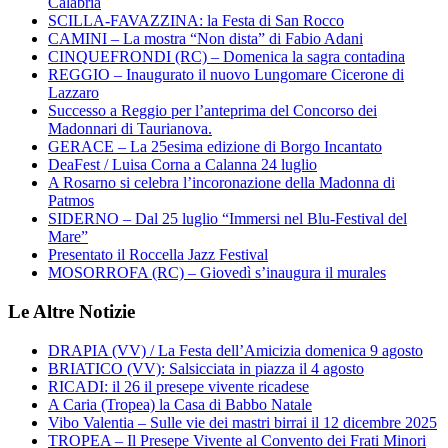
Calabria
SCILLA-FAVAZZINA: la Festa di San Rocco
CAMINI – La mostra “Non dista” di Fabio Adani
CINQUEFRONDI (RC) – Domenica la sagra contadina
REGGIO – Inaugurato il nuovo Lungomare Cicerone di
Lazzaro
Successo a Reggio per l’anteprima del Concorso dei
Madonnari di Taurianova.
GERACE – La 25esima edizione di Borgo Incantato
DeaFest / Luisa Corna a Calanna 24 luglio
A Rosarno si celebra l’incoronazione della Madonna di
Patmos
SIDERNO – Dal 25 luglio “Immersi nel Blu-Festival del
Mare”
Presentato il Roccella Jazz Festival
MOSORROFA (RC) – Giovedì s’inaugura il murales
Le Altre Notizie
DRAPIA (VV) / La Festa dell’Amicizia domenica 9 agosto
BRIATICO (VV): Salsicciata in piazza il 4 agosto
RICADI: il 26 il presepe vivente ricadese
A Caria (Tropea) la Casa di Babbo Natale
Vibo Valentia – Sulle vie dei mastri birrai il 12 dicembre 2025
TROPEA – Il Presepe Vivente al Convento dei Frati Minori