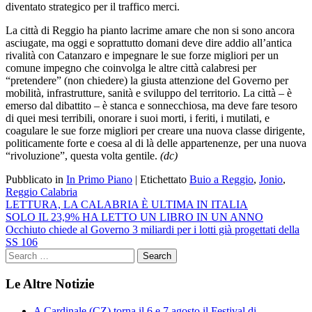
diventato strategico per il traffico merci.
La città di Reggio ha pianto lacrime amare che non si sono ancora
asciugate, ma oggi e soprattutto domani deve dire addio all’antica
rivalità con Catanzaro e impegnare le sue forze migliori per un
comune impegno che coinvolga le altre città calabresi per
“pretendere” (non chiedere) la giusta attenzione del Governo per
mobilità, infrastrutture, sanità e sviluppo del territorio. La città – è
emerso dal dibattito – è stanca e sonnecchiosa, ma deve fare tesoro
di quei mesi terribili, onorare i suoi morti, i feriti, i mutilati, e
coagulare le sue forze migliori per creare una nuova classe dirigente,
politicamente forte e coesa al di là delle appartenenze, per una nuova
“rivoluzione”, questa volta gentile.
(dc)
Pubblicato in
In Primo Piano
|
Etichettato
Buio a Reggio
,
Jonio
,
Reggio Calabria
Navigazione
LETTURA, LA CALABRIA È ULTIMA IN ITALIA
SOLO IL 23,9% HA LETTO UN LIBRO IN UN ANNO
articoli
Occhiuto chiede al Governo 3 miliardi per i lotti già progettati della
SS 106
Le Altre Notizie
A Cardinale (CZ) torna il 6 e 7 agosto il Festival di