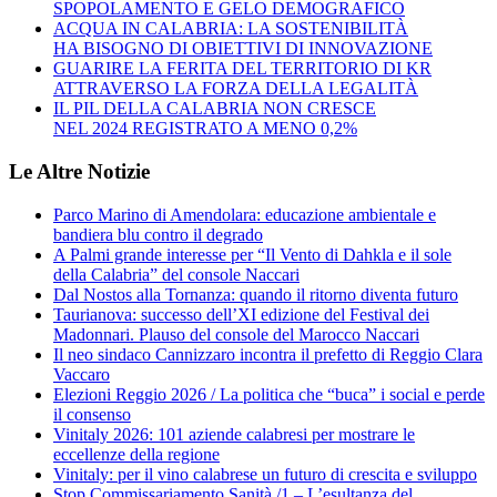
SPOPOLAMENTO E GELO DEMOGRAFICO
ACQUA IN CALABRIA: LA SOSTENIBILITÀ
HA BISOGNO DI OBIETTIVI DI INNOVAZIONE
GUARIRE LA FERITA DEL TERRITORIO DI KR
ATTRAVERSO LA FORZA DELLA LEGALITÀ
IL PIL DELLA CALABRIA NON CRESCE
NEL 2024 REGISTRATO A MENO 0,2%
Le Altre Notizie
Parco Marino di Amendolara: educazione ambientale e
bandiera blu contro il degrado
A Palmi grande interesse per “Il Vento di Dahkla e il sole
della Calabria” del console Naccari
Dal Nostos alla Tornanza: quando il ritorno diventa futuro
Taurianova: successo dell’XI edizione del Festival dei
Madonnari. Plauso del console del Marocco Naccari
Il neo sindaco Cannizzaro incontra il prefetto di Reggio Clara
Vaccaro
Elezioni Reggio 2026 / La politica che “buca” i social e perde
il consenso
Vinitaly 2026: 101 aziende calabresi per mostrare le
eccellenze della regione
Vinitaly: per il vino calabrese un futuro di crescita e sviluppo
Stop Commissariamento Sanità /1 – L’esultanza del