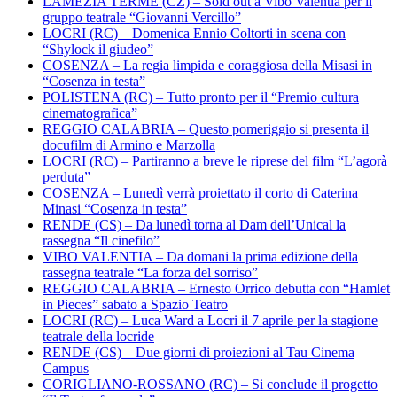
LAMEZIA TERME (CZ) – Sold out a Vibo Valentia per il
gruppo teatrale “Giovanni Vercillo”
LOCRI (RC) – Domenica Ennio Coltorti in scena con
“Shylock il giudeo”
COSENZA – La regia limpida e coraggiosa della Misasi in
“Cosenza in testa”
POLISTENA (RC) – Tutto pronto per il “Premio cultura
cinematografica”
REGGIO CALABRIA – Questo pomeriggio si presenta il
docufilm di Armino e Marzolla
LOCRI (RC) – Partiranno a breve le riprese del film “L’agorà
perduta”
COSENZA – Lunedì verrà proiettato il corto di Caterina
Minasi “Cosenza in testa”
RENDE (CS) – Da lunedì torna al Dam dell’Unical la
rassegna “Il cinefilo”
VIBO VALENTIA – Da domani la prima edizione della
rassegna teatrale “La forza del sorriso”
REGGIO CALABRIA – Ernesto Orrico debutta con “Hamlet
in Pieces” sabato a Spazio Teatro
LOCRI (RC) – Luca Ward a Locri il 7 aprile per la stagione
teatrale della locride
RENDE (CS) – Due giorni di proiezioni al Tau Cinema
Campus
CORIGLIANO-ROSSANO (RC) – Si conclude il progetto