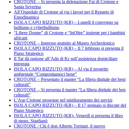
CROTONE – Si presenta la delegazione Fai di Crotone e
Santa Severina
All’Ospedale di Crotone al via i lavori per il Reparto di
Emodinamica
ISOLA CAPO RIZZUTO (KR) – Lunedì il convegno su
bullismo e cyberbullismo
“Libere Donne” di Crotone e “InOltre” insieme per i bambini
africani
CROTONE – Ingresso gratuito al Museo Archeologico
ISOLA CAPO RIZZUTO (KR) – Il 7 febbraio si presenta il
Piano Strategico
Il Tar dà ragione all’Adp di Kr sull’assistenza domiciliare
integrata
ISOLA CAPO RIZZUTO (KR) – Al via il progetto
ambientale “Compostiamoci bene”
CROTONE – Presentato il master “La filiera digitale dei beni
culturali”
CROTONE – Si presenta il master “La filiera digitale dei ben
culturali”
L’Asp Crotone prosegue nel miglioramento dei servizi
ISOLA CAPO RIZZUTO (KR) – Il 17 gennaio si discute del
Piano Strategico
ISOLA CAPO RIZZUTO (KR)- Venerdì si presenta il libro
di mons. Staglianò
CROTONE / Chi è don Alberto Torriani, il nuovo