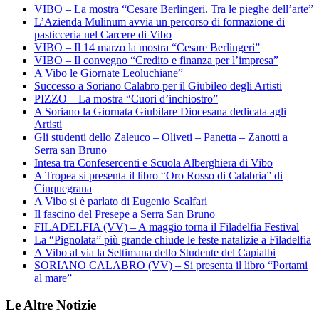
VIBO – La mostra “Cesare Berlingeri. Tra le pieghe dell’arte”
L’Azienda Mulinum avvia un percorso di formazione di
pasticceria nel Carcere di Vibo
VIBO – Il 14 marzo la mostra “Cesare Berlingeri”
VIBO – Il convegno “Credito e finanza per l’impresa”
A Vibo le Giornate Leoluchiane”
Successo a Soriano Calabro per il Giubileo degli Artisti
PIZZO – La mostra “Cuori d’inchiostro”
A Soriano la Giornata Giubilare Diocesana dedicata agli
Artisti
Gli studenti dello Zaleuco – Oliveti – Panetta – Zanotti a
Serra san Bruno
Intesa tra Confesercenti e Scuola Alberghiera di Vibo
A Tropea si presenta il libro “Oro Rosso di Calabria” di
Cinquegrana
A Vibo si è parlato di Eugenio Scalfari
Il fascino del Presepe a Serra San Bruno
FILADELFIA (VV) – A maggio torna il Filadelfia Festival
La “Pignolata” più grande chiude le feste natalizie a Filadelfia
A Vibo al via la Settimana dello Studente del Capialbi
SORIANO CALABRO (VV) – Si presenta il libro “Portami
al mare”
Le Altre Notizie