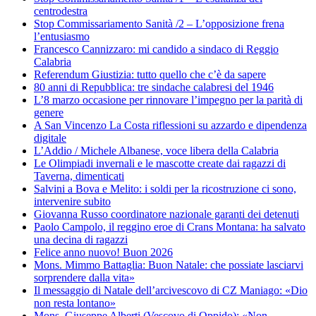
centrodestra
Stop Commissariamento Sanità /2 – L’opposizione frena
l’entusiasmo
Francesco Cannizzaro: mi candido a sindaco di Reggio
Calabria
Referendum Giustizia: tutto quello che c’è da sapere
80 anni di Repubblica: tre sindache calabresi del 1946
L’8 marzo occasione per rinnovare l’impegno per la parità di
genere
A San Vincenzo La Costa riflessioni su azzardo e dipendenza
digitale
L’Addio / Michele Albanese, voce libera della Calabria
Le Olimpiadi invernali e le mascotte create dai ragazzi di
Taverna, dimenticati
Salvini a Bova e Melito: i soldi per la ricostruzione ci sono,
intervenire subito
Giovanna Russo coordinatore nazionale garanti dei detenuti
Paolo Campolo, il reggino eroe di Crans Montana: ha salvato
una decina di ragazzi
Felice anno nuovo! Buon 2026
Mons. Mimmo Battaglia: Buon Natale: che possiate lasciarvi
sorprendere dalla vita»
Il messaggio di Natale dell’arcivescovo di CZ Maniago: «Dio
non resta lontano»
Mons. Giuseppe Alberti (Vescovo di Oppido): «Non