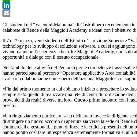
WhatsApp
LinkedIn
Email
Gli studenti del “Valentini-Majorana” di Castrolibero recentemente in 
calabrese di Rende della Maggioli Academy e ideati con l’obiettivo di a
Il 7 e l’9 marzo, venti studenti dell’Istituto d’Istruzione Superiore “Va
technology per lo sviluppo di soluzioni software, a cui si aggiungono 
vivendo a pieno l’esperienza che offre Maggioli Academy, non solo all’
opportunità e dialogo con il tessuto occupazionale.
Nell’ambito delle attività del Percorso per le competenze trasversali e
hanno partecipato al percorso “Operatore applicativo Area contabilità e
svolta in collaborazione con esperti dell’azienda Maggioli e col suppor
«Fin dal primo momento in cui abbiamo iniziato a progettare lo svi
sempre stato quello di realizzare una rete di centri di formazione dedic
provenienti da realtà diverse tra loro. Questo primo incontro con i ra
presto».
«Un ringraziamento particolare – ha dichiarato invece la dirigente sco
di stringere un nuovo accordo di apertura sia verso la sede di Rende che
commerciali e gestionali, i punti di forza e le criticità presenti nell’a
hanno potuto così fare un’esperienza estremamente formativa e, allo ste