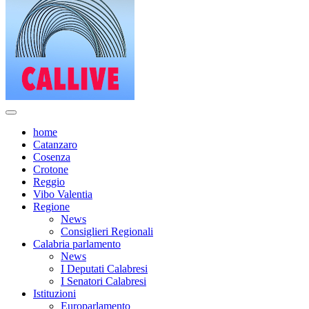
home
Catanzaro
Cosenza
Crotone
Reggio
Vibo Valentia
Regione
News
Consiglieri Regionali
Calabria parlamento
News
I Deputati Calabresi
I Senatori Calabresi
Istituzioni
Europarlamento