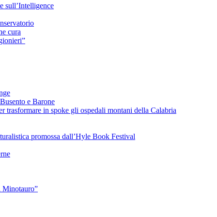
sull’Intelligence
nservatorio
he cura
ionieri”
ange
 Busento e Barone
 trasformare in spoke gli ospedali montani della Calabria
turalistica promossa dall’Hyle Book Festival
rne
l Minotauro”