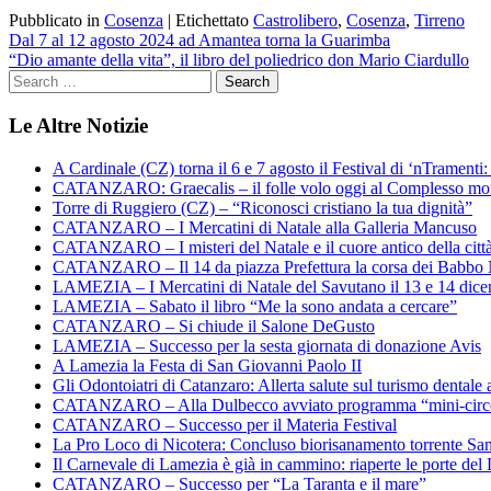
Pubblicato in
Cosenza
|
Etichettato
Castrolibero
,
Cosenza
,
Tirreno
Navigazione
Dal 7 al 12 agosto 2024 ad Amantea torna la Guarimba
“Dio amante della vita”, il libro del poliedrico don Mario Ciardullo
articoli
Le Altre Notizie
A Cardinale (CZ) torna il 6 e 7 agosto il Festival di ‘nTramenti: 
CATANZARO: Graecalis – il folle volo oggi al Complesso m
Torre di Ruggiero (CZ) – “Riconosci cristiano la tua dignità”
CATANZARO – I Mercatini di Natale alla Galleria Mancuso
CATANZARO – I misteri del Natale e il cuore antico della citt
CATANZARO – Il 14 da piazza Prefettura la corsa dei Babbo 
LAMEZIA – I Mercatini di Natale del Savutano il 13 e 14 dic
LAMEZIA – Sabato il libro “Me la sono andata a cercare”
CATANZARO – Si chiude il Salone DeGusto
LAMEZIA – Successo per la sesta giornata di donazione Avis
A Lamezia la Festa di San Giovanni Paolo II
Gli Odontoiatri di Catanzaro: Allerta salute sul turismo dentale a
CATANZARO – Alla Dulbecco avviato programma “mini-circol
CATANZARO – Successo per il Materia Festival
La Pro Loco di Nicotera: Concluso biorisanamento torrente Sa
Il Carnevale di Lamezia è già in cammino: riaperte le porte del 
CATANZARO – Successo per “La Taranta e il mare”