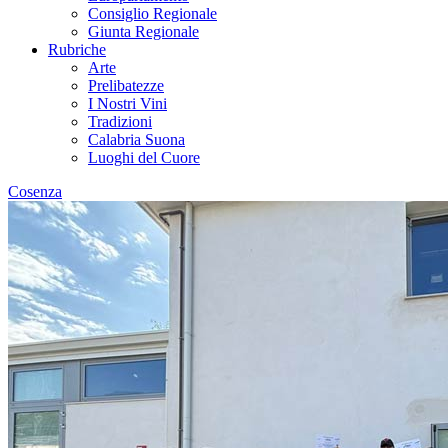
Consiglio Regionale
Giunta Regionale
Rubriche
Arte
Prelibatezze
I Nostri Vini
Tradizioni
Calabria Suona
Luoghi del Cuore
Cosenza