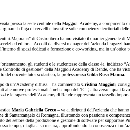
visita presso la sede centrale della Maggioli Academy, a compimento di u
rginare la fuga di cervelli e investire sulle competenze territoriali dell
lentini-Majorana” di Castrolibero hanno visitato il quartier generale di Ma
servizi ed editoria. Accolti da diversi manager dell’azienda i ragazzi ha
interno di spazi dedicati a formazione e co-working, ma in un’ottica più
 l’orientamento, gli studenti e le studentesse della classe 4a, indirizzo 
 Controllo di gestione” della Maggioli Academy di Rende, che ha visto, c
to del docente tutor scolastico, la professoressa
Gilda Rosa Manna
.
luppo di un’Academy diffusa – ha commentato
Cristina Maggioli
, consi
ati alle nuove professionalità nel campo dell’ICT, attraverso i quali favo
gazzi e le ragazze dell’Academy di Rende rappresenta un tassello importa
lastica
Maria Gabriella Greco
– va ai dirigenti dell’azienda che hanno 
 di Santarcangelo di Romagna, illustrando con passione e competenza ai no
mbito del settore della produzione e gestione di software per supportare P
sso tempo, ritagliata su misura, approfondendo la conoscenza di un’azien