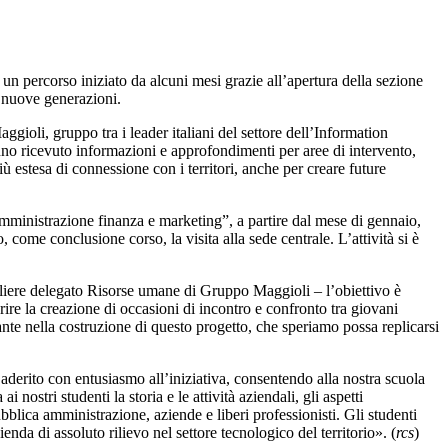
n percorso iniziato da alcuni mesi grazie all’apertura della sezione
e nuove generazioni.
ggioli, gruppo tra i leader italiani del settore dell’Information
nno ricevuto informazioni e approfondimenti per aree di intervento,
 estesa di connessione con i territori, anche per creare future
“Amministrazione finanza e marketing”, a partire dal mese di gennaio,
ome conclusione corso, la visita alla sede centrale. L’attività si è
gliere delegato Risorse umane di Gruppo Maggioli – l’obiettivo è
rire la creazione di occasioni di incontro e confronto tra giovani
nte nella costruzione di questo progetto, che speriamo possa replicarsi
aderito con entusiasmo all’iniziativa, consentendo alla nostra scuola
stri studenti la storia e le attività aziendali, gli aspetti
ubblica amministrazione, aziende e liberi professionisti. Gli studenti
da di assoluto rilievo nel settore tecnologico del territorio». (
rcs
)