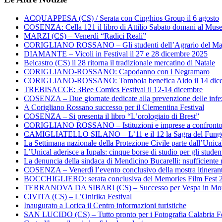
ACQUAPPESA (CS) / Serata con Cinghios Group il 6 agosto
COSENZA: Cella 121 il libro di Attilio Sabato domani al Mus
MARZI (CS) – Venerdì “Radici Reali”
CORIGLIANO ROSSANO – Gli studenti dell’Agrario del Majo
DIAMANTE – Vicoli in Festival il 27 e 28 dicembre 2025
Belcastro (CS) il 28 ritorna il tradizionale mercatino di Natale
CORIGLIANO-ROSSANO: Capodanno con i Negramaro
CORIGLIANO-ROSSANO: Tombola benefica Aido il 14 dic
TREBISACCE: 3Bee Comics Festival il 12-14 dicembre
COSENZA – Due giornate dedicate alla prevenzione delle infez
A Corigliano Rossano successo per il Clementina Festival
COSENZA – Si presenta il libro “L’orologiaio di Brest”
CORIGLIANO ROSSANO – Istituzioni e imprese a confronto su
CAMIGLIATELLO SILANO – L’11 e il 12 la Sagra del Fung
La Settimana nazionale della Protezione Civile parte dall’Unica
L’Unical aderisce a Iupals: cinque borse di studio per gli student
La denuncia della sindaca di Mendicino Bucarelli: nsufficiente r
COSENZA – Venerdì l’evento conclusivo della mostra itineran
BOCCHIGLIERO: serata conclusiva del Memories Film Fest 
TERRANOVA DA SIBARI (CS) – Successo per Vespa in Mo
CIVITA (CS) – L’Onirika Festival
Inaugurato a Lorica il Centro informazioni turistiche
SAN LUCIDO (CS) – Tutto pronto per i Fotografia Calabria Fe