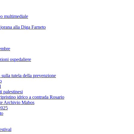
eo multimediale
rana alla Diga Farneto
embre
ioni ospedaliere
lla tutela della prevenzione
o
l
i palestinesi
ipristino idrico a contrada Rosario
te Archivio Mabos
2025
to
stival