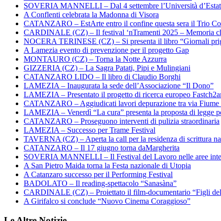
SOVERIA MANNELLI – Dal 4 settembre l’Università d’Estate 
A Conflenti celebrata la Madonna di Visora
CATANZARO – EstArte entro il confine questa sera il Trio Co
CARDINALE (CZ) – Il festival ‘nTramenti 2025 – Memoria c
NOCERA TERINESE (CZ) – Si presenta il libro “Giornali prig
A Lamezia evento di prevenzione per il progetto Gap
MONTAURO (CZ) – Torna la Notte Azzurra
GIZZERIA (CZ) – La Sagra Patati, Pipi e Mulingiani
CATANZARO LIDO – Il libro di Claudio Borghi
LAMEZIA – Inaugurata la sede dell’Associazione “Il Dono”
LAMEZIA – Presentato il progetto di ricerca europeo Fastch2
CATANZARO – Aggiudicati lavori depurazione tra via Fiume
LAMEZIA – Venerdì “La cura” presenta la proposta di legge per
CATANZARO – Proseguono interventi di pulizia straordinaria
LAMEZIA – Successo per Trame Festival
TAVERNA (CZ) – Aperta la call per la residenza di scrittura na
CATANZARO – Il 17 giugno torna daMargherita
SOVERIA MANNELLI – Il Festival del Lavoro nelle aree inte
A San Pietro Maida torna la Festa nazionale di Utopia
A Catanzaro successo per il Performing Festival
BADOLATO – Il reading-spettacolo “Sanasàna”
CARDINALE (CZ) – Proiettato il film-documentario “Figli de
A Girifalco si conclude “Nuovo Cinema Coraggioso”
Le Altre Notizie