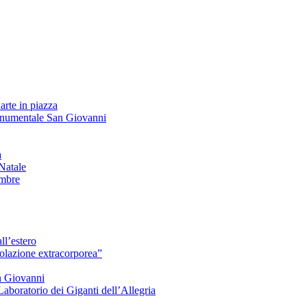
arte in piazza
onumentale San Giovanni
à
Natale
embre
ll’estero
azione extracorporea”
n Giovanni
Laboratorio dei Giganti dell’Allegria